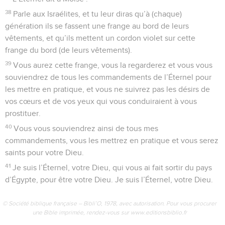
38
Parle aux Israélites, et tu leur diras qu’à (chaque)
génération ils se fassent une frange au bord de leurs
vêtements, et qu’ils mettent un cordon violet sur cette
frange du bord (de leurs vêtements).
39
Vous aurez cette frange, vous la regarderez et vous vous
souviendrez de tous les commandements de l’Éternel pour
les mettre en pratique, et vous ne suivrez pas les désirs de
vos cœurs et de vos yeux qui vous conduiraient à vous
prostituer.
40
Vous vous souviendrez ainsi de tous mes
commandements, vous les mettrez en pratique et vous serez
saints pour votre Dieu.
41
Je suis l’Éternel, votre Dieu, qui vous ai fait sortir du pays
d’Égypte, pour être votre Dieu. Je suis l’Éternel, votre Dieu.
© Société biblique française – Bibli’O, 1978, avec autorisation. Pour vous procurer
une Bible imprimée, rendez-vous sur www.editionsbiblio.fr