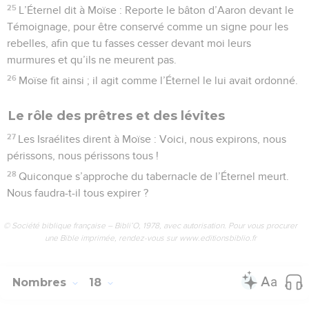
25
L’Éternel dit à Moïse : Reporte le bâton d’Aaron devant le
Témoignage, pour être conservé comme un signe pour les
rebelles, afin que tu fasses cesser devant moi leurs
murmures et qu’ils ne meurent pas.
26
Moïse fit ainsi ; il agit comme l’Éternel le lui avait ordonné.
Le rôle des prêtres et des lévites
27
Les Israélites dirent à Moïse : Voici, nous expirons, nous
périssons, nous périssons tous !
28
Quiconque s’approche du tabernacle de l’Éternel meurt.
Nous faudra-t-il tous expirer ?
© Société biblique française – Bibli’O, 1978, avec autorisation. Pour vous procurer
une Bible imprimée, rendez-vous sur www.editionsbiblio.fr
Nombres
18