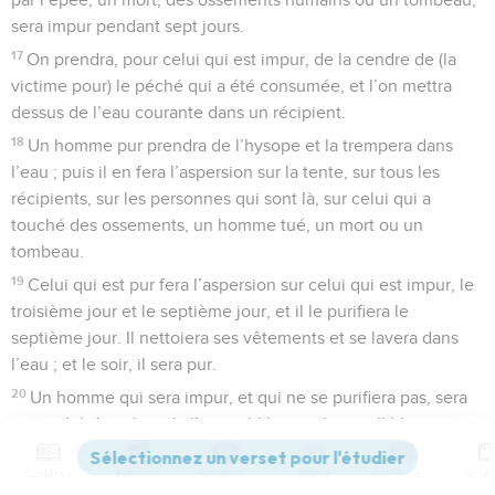
sera impur pendant sept jours.
17
On prendra, pour celui qui est impur, de la cendre de (la
victime pour) le péché qui a été consumée, et l’on mettra
dessus de l’eau courante dans un récipient.
18
Un homme pur prendra de l’hysope et la trempera dans
l’eau ; puis il en fera l’aspersion sur la tente, sur tous les
récipients, sur les personnes qui sont là, sur celui qui a
touché des ossements, un homme tué, un mort ou un
tombeau.
19
Celui qui est pur fera l’aspersion sur celui qui est impur, le
troisième jour et le septième jour, et il le purifiera le
septième jour. Il nettoiera ses vêtements et se lavera dans
l’eau ; et le soir, il sera pur.
20
Un homme qui sera impur, et qui ne se purifiera pas, sera
retranché du milieu de l’assemblée, car il a souillé le
sanctuaire de l’Éternel ; comme l’eau contre la souillure n’a
Contenus
Versions
Commentaires
Strong
Dictionnaire
pas été répandue sur lui, il est impur.