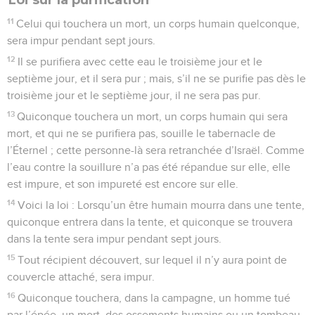
11
Celui qui touchera un mort, un corps humain quelconque,
sera impur pendant sept jours.
12
Il se purifiera avec cette eau le troisième jour et le
septième jour, et il sera pur ; mais, s’il ne se purifie pas dès le
troisième jour et le septième jour, il ne sera pas pur.
13
Quiconque touchera un mort, un corps humain qui sera
mort, et qui ne se purifiera pas, souille le tabernacle de
l’Éternel ; cette personne-là sera retranchée d’Israël. Comme
l’eau contre la souillure n’a pas été répandue sur elle, elle
est impure, et son impureté est encore sur elle.
14
Voici la loi : Lorsqu’un être humain mourra dans une tente,
quiconque entrera dans la tente, et quiconque se trouvera
dans la tente sera impur pendant sept jours.
15
Tout récipient découvert, sur lequel il n’y aura point de
couvercle attaché, sera impur.
16
Quiconque touchera, dans la campagne, un homme tué
par l’épée, un mort, des ossements humains ou un tombeau,