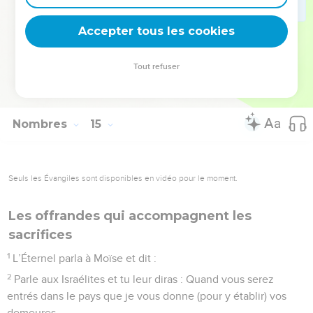
habitaient cette montagne ; ils les battirent et les taillèrent
Accepter tous les cookies
en pièces jusqu’à Horma.
© Société biblique française – Bibli’O, 1978, avec autorisation. Pour vous procurer
Tout refuser
une Bible imprimée, rendez-vous sur www.editionsbiblio.fr
Nombres
15
Seuls les Évangiles sont disponibles en vidéo pour le moment.
Les offrandes qui accompagnent les
sacrifices
1
L’Éternel parla à Moïse et dit :
2
Parle aux Israélites et tu leur diras : Quand vous serez
entrés dans le pays que je vous donne (pour y établir) vos
demeures,