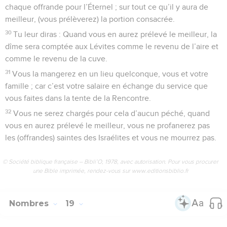
chaque offrande pour l’Éternel ; sur tout ce qu’il y aura de
meilleur, (vous prélèverez) la portion consacrée.
30
Tu leur diras : Quand vous en aurez prélevé le meilleur, la
dîme sera comptée aux Lévites comme le revenu de l’aire et
comme le revenu de la cuve.
31
Vous la mangerez en un lieu quelconque, vous et votre
famille ; car c’est votre salaire en échange du service que
vous faites dans la tente de la Rencontre.
32
Vous ne serez chargés pour cela d’aucun péché, quand
vous en aurez prélevé le meilleur, vous ne profanerez pas
les (offrandes) saintes des Israélites et vous ne mourrez pas.
© Société biblique française – Bibli’O, 1978, avec autorisation. Pour vous procurer
une Bible imprimée, rendez-vous sur www.editionsbiblio.fr
Nombres
19