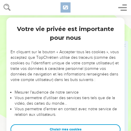
Le peuple désobéit de nouveau
39
Moïse rapporta ces paroles à tous les Israélites, et le
Segond 1978 (Colombe)
peuple mena grand deuil.
Votre vie privée est importante
Nombres
14
40
Ils se levèrent de bon matin et montèrent au sommet de la
pour nous
montagne, en disant : Nous voici ! nous monterons à
l’endroit dont a parlé l’Éternel, car nous avons péché.
En cliquant sur le bouton « Accepter tous les cookies », vous
41
Moïse dit : Pourquoi transgressez-vous l’ordre de
acceptez que TopChrétien utilise des traceurs (comme des
l’Éternel ? Cela ne réussira pas.
cookies ou l'identifiant unique de votre compte utilisateur) et
traite vos données à caractère personnel (comme vos
42
Ne montez pas ! car l’Éternel n’est point au milieu de
données de navigation et les informations renseignées dans
vous. Ne vous faites pas battre par vos ennemis.
votre compte utilisateur) dans les buts suivants :
43
Car les Amalécites et les Cananéens sont là devant vous,
et vous allez tomber par l’épée. Parce que vous vous êtes
Mesurer l'audience de notre service
Vous permettre d'utiliser des services tiers tels que de la
détournés de l’Éternel, l’Éternel ne sera pas avec vous.
vidéo, des cartes du monde…
44
Ils s’obstinèrent à monter au sommet de la montagne ;
Vous permettre d'entrer en contact avec notre service de
relation aux utilisateurs.
mais l’arche de l’alliance de l’Éternel et Moïse ne bougèrent
pas du milieu du camp.
Choisir mes cookies
45
Alors descendirent les Amalécites et les Cananéens qui