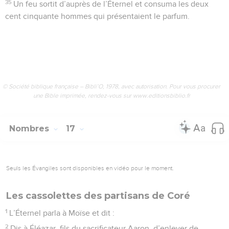
35
Un feu sortit d’auprès de l’Éternel et consuma les deux
cent cinquante hommes qui présentaient le parfum.
© Société biblique française – Bibli’O, 1978, avec autorisation. Pour vous procurer
une Bible imprimée, rendez-vous sur www.editionsbiblio.fr
Nombres
17
Seuls les Évangiles sont disponibles en vidéo pour le moment.
Les cassolettes des partisans de Coré
1
L’Éternel parla à Moïse et dit :
2
Dis à Éléazar, fils du sacrificateur Aaron, d’enlever de