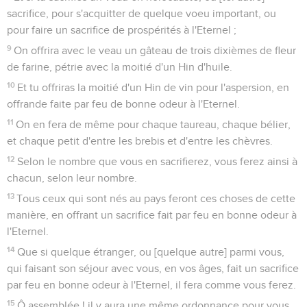
sacrifice, pour s'acquitter de quelque voeu important, ou
pour faire un sacrifice de prospérités à l'Eternel ;
9
On offrira avec le veau un gâteau de trois dixièmes de fleur
de farine, pétrie avec la moitié d'un Hin d'huile.
10
Et tu offriras la moitié d'un Hin de vin pour l'aspersion, en
offrande faite par feu de bonne odeur à l'Eternel.
11
On en fera de même pour chaque taureau, chaque bélier,
et chaque petit d'entre les brebis et d'entre les chèvres.
12
Selon le nombre que vous en sacrifierez, vous ferez ainsi à
chacun, selon leur nombre.
13
Tous ceux qui sont nés au pays feront ces choses de cette
manière, en offrant un sacrifice fait par feu en bonne odeur à
l'Eternel.
14
Que si quelque étranger, ou [quelque autre] parmi vous,
qui faisant son séjour avec vous, en vos âges, fait un sacrifice
par feu en bonne odeur à l'Eternel, il fera comme vous ferez.
15
Ô assemblée ! il y aura une même ordonnance pour vous