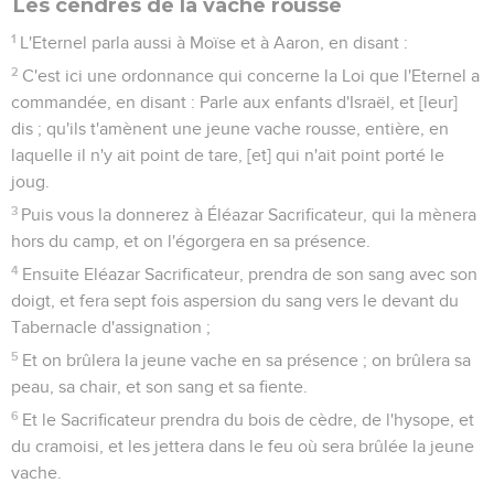
Les cendres de la vache rousse
1
L'Eternel parla aussi à Moïse et à Aaron, en disant :
2
C'est ici une ordonnance qui concerne la Loi que l'Eternel a
commandée, en disant : Parle aux enfants d'Israël, et [leur]
dis ; qu'ils t'amènent une jeune vache rousse, entière, en
laquelle il n'y ait point de tare, [et] qui n'ait point porté le
joug.
3
Puis vous la donnerez à Éléazar Sacrificateur, qui la mènera
hors du camp, et on l'égorgera en sa présence.
4
Ensuite Eléazar Sacrificateur, prendra de son sang avec son
doigt, et fera sept fois aspersion du sang vers le devant du
Tabernacle d'assignation ;
5
Et on brûlera la jeune vache en sa présence ; on brûlera sa
peau, sa chair, et son sang et sa fiente.
6
Et le Sacrificateur prendra du bois de cèdre, de l'hysope, et
du cramoisi, et les jettera dans le feu où sera brûlée la jeune
vache.