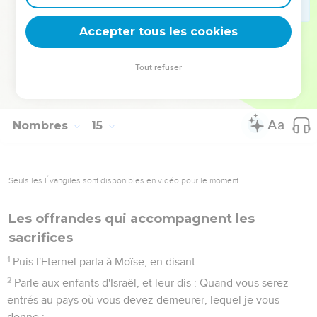
44
Toutefois ils s'obstinèrent de monter sur le haut de la
montagne, mais l'Arche de l'alliance de l'Eternel et Moïse ne
Accepter tous les cookies
bougèrent point du milieu du camp.
45
Alors les Hamalécites et les Cananéens qui habitaient en
Tout refuser
cette montagne-là, descendirent, et les battirent, et les
mirent en déroute jusqu'en Horma.
Nombres
15
Seuls les Évangiles sont disponibles en vidéo pour le moment.
Les offrandes qui accompagnent les
sacrifices
1
Puis l'Eternel parla à Moïse, en disant :
2
Parle aux enfants d'Israël, et leur dis : Quand vous serez
entrés au pays où vous devez demeurer, lequel je vous
donne ;