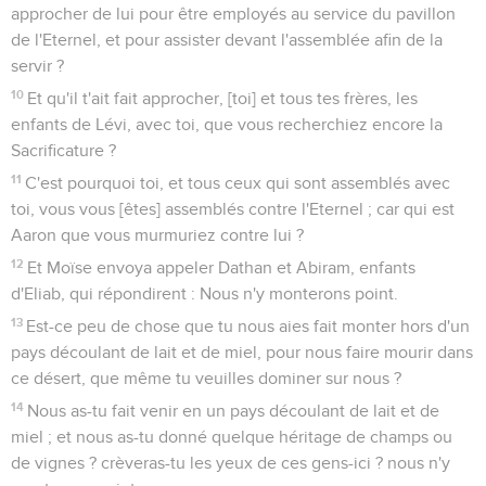
approcher de lui pour être employés au service du pavillon
de l'Eternel, et pour assister devant l'assemblée afin de la
servir ?
10
Et qu'il t'ait fait approcher, [toi] et tous tes frères, les
enfants de Lévi, avec toi, que vous recherchiez encore la
Sacrificature ?
11
C'est pourquoi toi, et tous ceux qui sont assemblés avec
toi, vous vous [êtes] assemblés contre l'Eternel ; car qui est
Aaron que vous murmuriez contre lui ?
12
Et Moïse envoya appeler Dathan et Abiram, enfants
d'Eliab, qui répondirent : Nous n'y monterons point.
13
Est-ce peu de chose que tu nous aies fait monter hors d'un
pays découlant de lait et de miel, pour nous faire mourir dans
ce désert, que même tu veuilles dominer sur nous ?
14
Nous as-tu fait venir en un pays découlant de lait et de
miel ; et nous as-tu donné quelque héritage de champs ou
de vignes ? crèveras-tu les yeux de ces gens-ici ? nous n'y