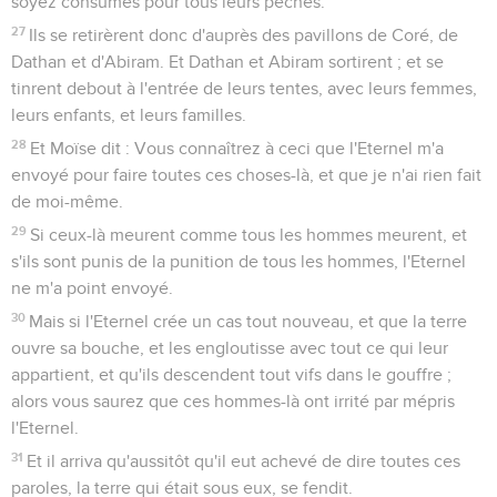
soyez consumés pour tous leurs péchés.
27
Ils se retirèrent donc d'auprès des pavillons de Coré, de
Dathan et d'Abiram. Et Dathan et Abiram sortirent ; et se
tinrent debout à l'entrée de leurs tentes, avec leurs femmes,
leurs enfants, et leurs familles.
28
Et Moïse dit : Vous connaîtrez à ceci que l'Eternel m'a
envoyé pour faire toutes ces choses-là, et que je n'ai rien fait
de moi-même.
29
Si ceux-là meurent comme tous les hommes meurent, et
s'ils sont punis de la punition de tous les hommes, l'Eternel
ne m'a point envoyé.
30
Mais si l'Eternel crée un cas tout nouveau, et que la terre
ouvre sa bouche, et les engloutisse avec tout ce qui leur
appartient, et qu'ils descendent tout vifs dans le gouffre ;
alors vous saurez que ces hommes-là ont irrité par mépris
l'Eternel.
31
Et il arriva qu'aussitôt qu'il eut achevé de dire toutes ces
paroles, la terre qui était sous eux, se fendit.