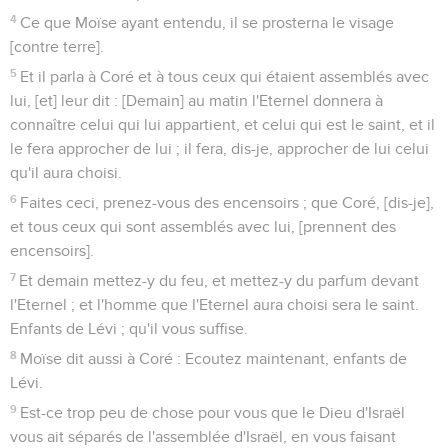
4
Ce que Moïse ayant entendu, il se prosterna le visage
[contre terre].
5
Et il parla à Coré et à tous ceux qui étaient assemblés avec
lui, [et] leur dit : [Demain] au matin l'Eternel donnera à
connaître celui qui lui appartient, et celui qui est le saint, et il
le fera approcher de lui ; il fera, dis-je, approcher de lui celui
qu'il aura choisi.
6
Faites ceci, prenez-vous des encensoirs ; que Coré, [dis-je],
et tous ceux qui sont assemblés avec lui, [prennent des
encensoirs].
7
Et demain mettez-y du feu, et mettez-y du parfum devant
l'Eternel ; et l'homme que l'Eternel aura choisi sera le saint.
Enfants de Lévi ; qu'il vous suffise.
8
Moïse dit aussi à Coré : Ecoutez maintenant, enfants de
Lévi.
9
Est-ce trop peu de chose pour vous que le Dieu d'Israël
vous ait séparés de l'assemblée d'Israël, en vous faisant