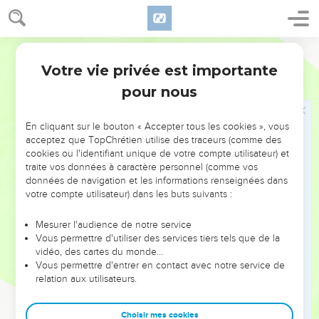
38
Mais Josué, fils de Nun, et Caleb, fils de Jéphunné,
vécurent d'entre ceux qui étaient allés reconnaître le pays.
Martin
Le peuple désobéit de nouveau
Votre vie privée est importante
Nombres
14
39
Or Moïse dit ces choses-là à tous les enfants d'Israël, et le
pour nous
peuple en mena un fort grand deuil.
40
Puis s'étant levés de bon matin, ils montèrent sur le haut
En cliquant sur le bouton « Accepter tous les cookies », vous
de la montagne, en disant : Nous voici, et nous monterons au
acceptez que TopChrétien utilise des traceurs (comme des
cookies ou l'identifiant unique de votre compte utilisateur) et
lieu dont l'Eternel a parlé ; car nous avons péché.
traite vos données à caractère personnel (comme vos
41
Mais Moïse leur dit : Pourquoi transgressez-vous le
données de navigation et les informations renseignées dans
commandement de l'Eternel ? cela ne réussira point.
votre compte utilisateur) dans les buts suivants :
42
N'y montez point ; car l'Eternel n'est point au milieu de
Mesurer l'audience de notre service
vous ; afin que vous ne soyez pas battus devant vos
Vous permettre d'utiliser des services tiers tels que de la
ennemis.
vidéo, des cartes du monde…
Vous permettre d'entrer en contact avec notre service de
43
Car les Hamalécites et les Cananéens sont là devant vous,
relation aux utilisateurs.
et vous tomberez par l'épée ; à cause que vous avez cessé
de suivre l'Eternel, l'Eternel aussi ne sera point avec vous.
Choisir mes cookies