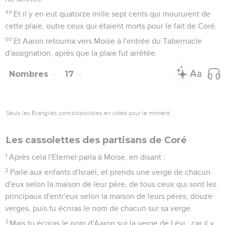
49
Et il y en eut quatorze mille sept cents qui moururent de
cette plaie, outre ceux qui étaient morts pour le fait de Coré.
50
Et Aaron retourna vers Moïse à l'entrée du Tabernacle
d'assignation, après que la plaie fut arrêtée.
Nombres
17
Seuls les Évangiles sont disponibles en vidéo pour le moment.
Les cassolettes des partisans de Coré
1
Après cela l'Eternel parla à Moïse, en disant :
2
Parle aux enfants d'Israël, et prends une verge de chacun
d'eux selon la maison de leur père, de tous ceux qui sont les
principaux d'entr'eux selon la maison de leurs pères, douze
verges, puis tu écriras le nom de chacun sur sa verge.
3
Mais tu écriras le nom d'Aaron sur la verge de Lévi ; car il y