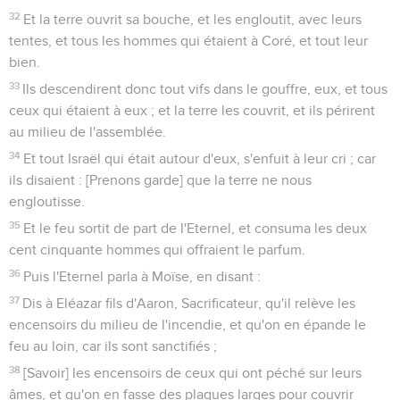
32
Et la terre ouvrit sa bouche, et les engloutit, avec leurs
tentes, et tous les hommes qui étaient à Coré, et tout leur
bien.
33
Ils descendirent donc tout vifs dans le gouffre, eux, et tous
ceux qui étaient à eux ; et la terre les couvrit, et ils périrent
au milieu de l'assemblée.
34
Et tout Israël qui était autour d'eux, s'enfuit à leur cri ; car
ils disaient : [Prenons garde] que la terre ne nous
engloutisse.
35
Et le feu sortit de part de l'Eternel, et consuma les deux
cent cinquante hommes qui offraient le parfum.
36
Puis l'Eternel parla à Moïse, en disant :
37
Dis à Eléazar fils d'Aaron, Sacrificateur, qu'il relève les
encensoirs du milieu de l'incendie, et qu'on en épande le
feu au loin, car ils sont sanctifiés ;
38
[Savoir] les encensoirs de ceux qui ont péché sur leurs
âmes, et qu'on en fasse des plaques larges pour couvrir