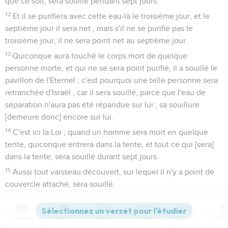
que ce soit, sera souillé pendant sept jours.
12
Et il se purifiera avec cette eau-là le troisième jour, et le
septième jour il sera net ; mais s'il ne se purifie pas le
troisième jour, il ne sera point net au septième jour.
13
Quiconque aura touché le corps mort de quelque
personne morte, et qui ne se sera point purifié, il a souillé le
pavillon de l'Eternel ; c'est pourquoi une telle personne sera
retranchée d'Israël ; car il sera souillé, parce que l'eau de
séparation n'aura pas été répandue sur lui ; sa souillure
[demeure donc] encore sur lui.
14
C'est ici la Loi ; quand un homme sera mort en quelque
tente, quiconque entrera dans la tente, et tout ce qui [sera]
dans la tente, sera souillé durant sept jours.
15
Aussi tout vaisseau découvert, sur lequel il n'y a point de
couvercle attaché, sera souillé.
16
Et quiconque touchera dans les champs un homme qui
aura été tué par l'épée, ou quelque [autre] mort, ou quelque
Contenus
Versions
Commentaires
Strong
Dictionnaire
os d'homme, ou un sépulcre, sera souillé durant sept jours.