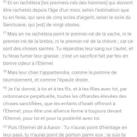
16
Et on rachètera [les premiers-nés des hommes] qui doivent
être rachetés depuis l'âge d'un mois, selon l'estimation que
tu en feras, qui sera de cinq sicles d'argent, selon le sicle du
Sanctuaire, qui [est] de vingt oboles.
17
Mais on ne rachètera point le premier-né de la vache, ni le
premier-né de la brebis, ni le premier-né de la chèvre ; car ce
sont des choses saintes. Tu répandras leur sang sur l'autel, et
tu feras fumer leur graisse ; c'est un sacrifice fait par feu en
bonne odeur à l'Eternel.
18
Mais leur chair t'appartiendra, comme la poitrine de
tournoiement, et comme l'épaule droite.
19
Je t'ai donné, à toi et à tes fils, et à tes filles avec toi, par
ordonnance perpétuelle, toutes les offrandes élevées des
choses sanctifiées, que les enfants d'Israël offriront à
l'Eternel, pour être une alliance ferme à toujours devant
l'Eternel, pour toi et pour ta postérité avec toi.
20
Puis l'Eternel dit à Aaron : Tu n'auras point d'héritage en
leur pays, tu n'auras point de portion parmi eux ; je suis ta