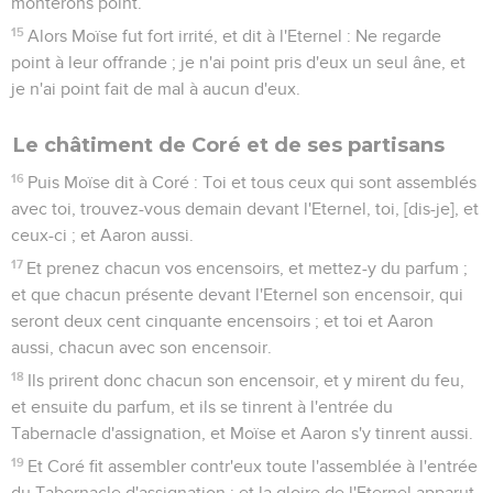
monterons point.
15
Alors Moïse fut fort irrité, et dit à l'Eternel : Ne regarde
point à leur offrande ; je n'ai point pris d'eux un seul âne, et
je n'ai point fait de mal à aucun d'eux.
Le châtiment de Coré et de ses partisans
16
Puis Moïse dit à Coré : Toi et tous ceux qui sont assemblés
avec toi, trouvez-vous demain devant l'Eternel, toi, [dis-je], et
ceux-ci ; et Aaron aussi.
17
Et prenez chacun vos encensoirs, et mettez-y du parfum ;
et que chacun présente devant l'Eternel son encensoir, qui
seront deux cent cinquante encensoirs ; et toi et Aaron
aussi, chacun avec son encensoir.
18
Ils prirent donc chacun son encensoir, et y mirent du feu,
et ensuite du parfum, et ils se tinrent à l'entrée du
Tabernacle d'assignation, et Moïse et Aaron s'y tinrent aussi.
19
Et Coré fit assembler contr'eux toute l'assemblée à l'entrée
du Tabernacle d'assignation ; et la gloire de l'Eternel apparut