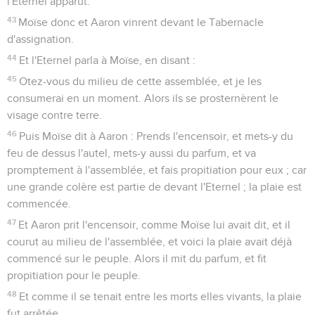
l'Eternel apparut.
43
Moïse donc et Aaron vinrent devant le Tabernacle
d'assignation.
44
Et l'Eternel parla à Moïse, en disant :
45
Otez-vous du milieu de cette assemblée, et je les
consumerai en un moment. Alors ils se prosternèrent le
visage contre terre.
46
Puis Moïse dit à Aaron : Prends l'encensoir, et mets-y du
feu de dessus l'autel, mets-y aussi du parfum, et va
promptement à l'assemblée, et fais propitiation pour eux ; car
une grande colère est partie de devant l'Eternel ; la plaie est
commencée.
47
Et Aaron prit l'encensoir, comme Moïse lui avait dit, et il
courut au milieu de l'assemblée, et voici la plaie avait déjà
commencé sur le peuple. Alors il mit du parfum, et fit
propitiation pour le peuple.
48
Et comme il se tenait entre les morts elles vivants, la plaie
fut arrêtée.