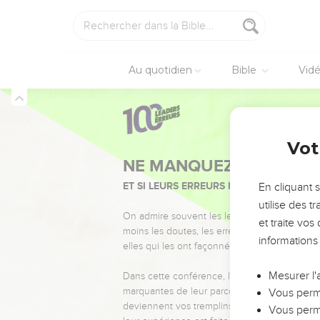
Au quotidien
Bible
Vid
Vot
NE MANQUEZ PAS L’ÉVÉ
ET SI LEURS ERREURS POUVAIENT VOUS 
En cliquant 
utilise des 
On admire souvent les leaders pour leurs réussi
et traite vo
moins les doutes, les erreurs et les saisons di
informations
elles qui les ont façonnés.
Mesurer l'
Dans cette conférence, leaders, entrepreneur
marquantes de leur parcours et les clés pour
Vous perme
deviennent vos tremplins. Que vous guidiez 
Vous perme