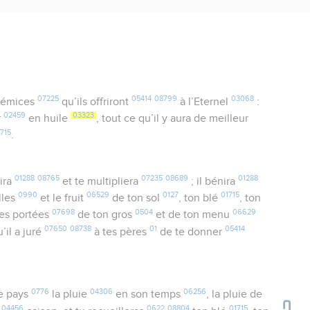
07225
05414
08799
03068
rémices
qu’ils offriront
à l’Eternel
:
02459
03323
r
en huile
, tout ce qu’il y aura de meilleur
1715
.
01288
08765
07235
08689
01288
nira
et te multipliera
; il bénira
0990
06529
0127
01715
lles
et le fruit
de ton sol
, ton blé
, ton
07698
0504
06629
 les portées
de ton gros
et de ton menu
07650
08738
01
05414
’il a juré
à tes pères
de te donner
0776
04306
06256
e pays
la pluie
en son temps
, la pluie de
04456
0622
08804
01715