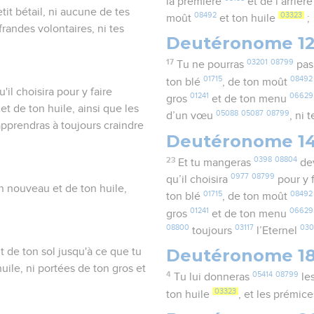
la première
et de l’arrièr
tit bétail, ni aucune de tes
08492
03323
moût
et ton huile
;
randes volontaires, ni tes
Deutéronome 1
17
03201
08799
Tu ne pourras
pas
01715
08492
ton blé
, de ton moût
'il choisira pour y faire
01241
06629
gros
et de ton menu
t de ton huile, ainsi que les
05088
05087
08799
d’un vœu
, ni 
 apprendras à toujours craindre
Deutéronome 1
23
0398
08804
Et tu mangeras
de
0977
08799
qu’il choisira
pour y 
in nouveau et de ton huile,
01715
08492
ton blé
, de ton moût
01241
06629
gros
et de ton menu
08800
03117
03
toujours
l’Eternel
Deutéronome 1
t de ton sol jusqu'à ce que tu
 huile, ni portées de ton gros et
4
05414
08799
Tu lui donneras
le
03323
ton huile
, et les prémic