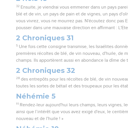
32
Ensuite, je viendrai vous emmener dans un pays parei
blé et de vin, un pays de pain et de vignes, un pays d'oliv
vous vivrez, vous ne mourrez pas. N'écoutez donc pas Ezé
pousser dans une mauvaise direction en affirmant : L'Ete
2 Chroniques 31
5
Une fois cette consigne transmise, les Israélites donn
premières récoltes de blé, de vin nouveau, d'huile, de mi
champs. Ils apportèrent aussi en abondance la dîme de t
2 Chroniques 32
28
des entrepôts pour les récoltes de blé, de vin nouveau
toutes les sortes de bétail et des troupeaux pour les éta
Néhémie 5
11
Rendez-leur aujourd'hui leurs champs, leurs vignes, leu
ainsi que l’intérêt que vous avez exigé d'eux, le centièm
nouveau et de l'huile ! »