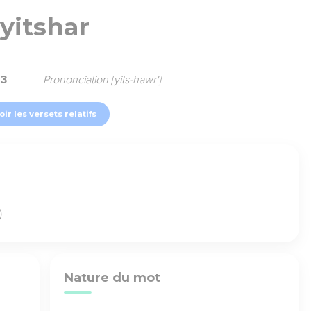
yitshar
23
Prononciation [yits-hawr']
oir les versets relatifs
)
Nature du mot