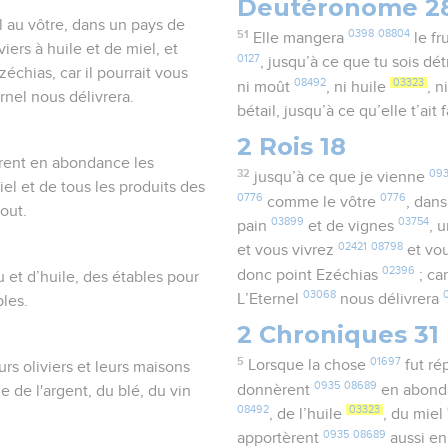
Deutéronome 2
l au vôtre, dans un pays de
51
0398
08804
Elle mangera
le fr
iers à huile et de miel, et
0127
, jusqu’à ce que tu sois dét
chias, car il pourrait vous
08492
03323
ni moût
, ni huile
, n
rnel nous délivrera.
bétail, jusqu’à ce qu’elle t’ait f
2 Rois 18
èrent en abondance les
32
09
jusqu’à ce que je vienne
el et de tous les produits des
0776
0776
comme le vôtre
, dan
out.
03899
03754
pain
et de vignes
, 
02421
08798
et vous vivrez
et vo
02396
donc point Ezéchias
; ca
 et d’huile, des étables pour
03068
L’Eternel
nous délivrera
bles.
2 Chroniques 31
5
01697
Lorsque la chose
fut r
rs oliviers et leurs maisons
0935
08689
donnèrent
en abon
e de l'argent, du blé, du vin
08492
03323
, de l’huile
, du miel
0935
08689
apportèrent
aussi e