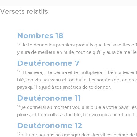
Versets relatifs
Nombres 18
12
Je te donne les premiers produits que les Israélites offri
y aura de meilleur en huile, tout ce qu'il y aura de meill
Deutéronome 7
13
Il t'aimera, il te bénira et te multipliera. Il bénira tes e
blé, ton vin nouveau et ton huile, les portées de ton gros
pays qu'il a juré à tes ancêtres de te donner.
Deutéronome 11
14
je donnerai au moment voulu la pluie à votre pays, les
pluies, et tu récolteras ton blé, ton vin nouveau et ton hu
Deutéronome 12
17
» Tu ne pourras pas manger dans tes villes la dîme de 