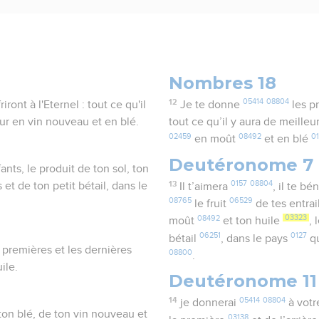
Nombres 18
12
05414
08804
ront à l'Eternel : tout ce qu'il
Je te donne
les p
eur en vin nouveau et en blé.
tout ce qu’il y aura de meilleu
02459
08492
0
en moût
et en blé
Deutéronome 7
nfants, le produit de ton sol, ton
13
0157
08804
 et de ton petit bétail, dans le
Il t’aimera
, il te bé
08765
06529
le fruit
de tes entrai
08492
03323
moût
et ton huile
,
06251
0127
bétail
, dans le pays
qu
 premières et les dernières
08800
.
ile.
Deutéronome 11
14
05414
08804
je donnerai
à votr
ton blé, de ton vin nouveau et
03138