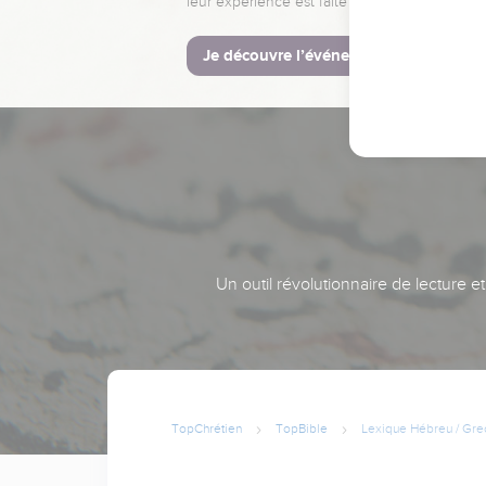
leur expérience est faite pour vous.
Je découvre l’événement
Un outil révolutionnaire de lecture e
TopChrétien
TopBible
Lexique Hébreu / Gre