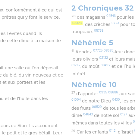
2 Chroniques 32
aux, conformément à ce qui est
28
04543
prêtres qui y font le service,
des magasins
pour les
03323
0723
, des crèches
pour to
05739
troupeaux
.
es Lévites quand ils
Néhémie 5
 de cette dîme à la maison de
11
07725
08685
Rendez
-leur donc
02132
leurs oliviers
et leurs ma
01715
08492
, du moût
et de l’hui
t une salle où l'on déposait
intérêt.
me du blé, du vin nouveau et de
 et aux portiers et les
Néhémie 10
37
0935
08686
d’apporter
aux sac
 et de l'huile dans les
01004
0430
de notre Dieu
, les 
06529
des fruits
de tous les arb
04643
0127
dîme
de notre sol
aux
0
mêmes dans toutes les villes
teurs de Sion. Ils accourront
39
01121
Car les enfants
d’Israël
 le petit et le gros bétail. Leur