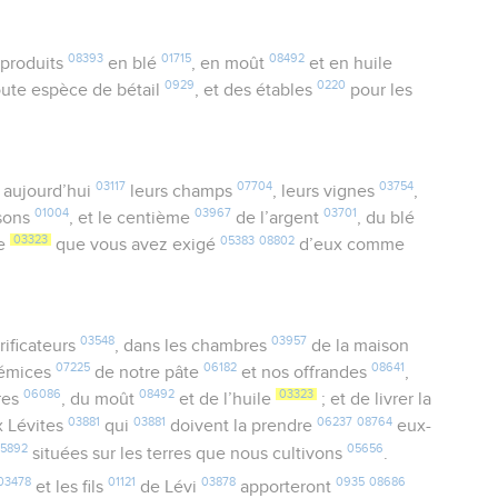
08393
01715
08492
 produits
en blé
, en moût
et en huile
0929
0220
ute espèce de bétail
, et des étables
pour les
03117
07704
03754
 aujourd’hui
leurs champs
, leurs vignes
,
01004
03967
03701
isons
, et le centième
de l’argent
, du blé
03323
05383
08802
le
que vous avez exigé
d’eux comme
03548
03957
rificateurs
, dans les chambres
de la maison
07225
06182
08641
prémices
de notre pâte
et nos offrandes
,
06086
08492
03323
res
, du moût
et de l’huile
; et de livrer la
03881
03881
06237
08764
 Lévites
qui
doivent la prendre
eux-
5892
05656
situées sur les terres que nous cultivons
.
03478
01121
03878
0935
08686
et les fils
de Lévi
apporteront