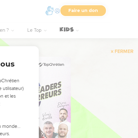
Faire un don
ien ?
Le Top
FERMER
nous
opChrétien
utilisateur)
n et les
:
 du monde…
eurs.