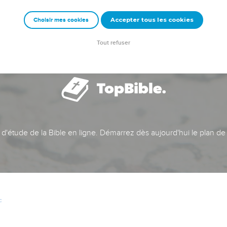
Accepter tous les cookies
Choisir mes cookies
Tout refuser
t d'étude de la Bible en ligne. Démarrez dès aujourd'hui le plan de
c