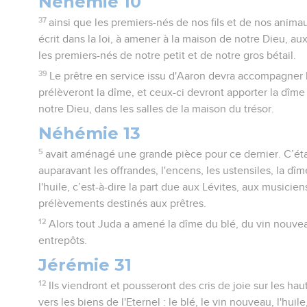
Néhémie 10
37
ainsi que les premiers-nés de nos fils et de nos anim
écrit dans la loi, à amener à la maison de notre Dieu, aux 
les premiers-nés de notre petit et de notre gros bétail.
39
Le prêtre en service issu d'Aaron devra accompagner l
prélèveront la dîme, et ceux-ci devront apporter la dîme
notre Dieu, dans les salles de la maison du trésor.
Néhémie 13
5
avait aménagé une grande pièce pour ce dernier. C’étai
auparavant les offrandes, l'encens, les ustensiles, la dî
l'huile, c’est-à-dire la part due aux Lévites, aux musiciens
prélèvements destinés aux prêtres.
12
Alors tout Juda a amené la dîme du blé, du vin nouveau
entrepôts.
Jérémie 31
12
Ils viendront et pousseront des cris de joie sur les hau
vers les biens de l'Eternel : le blé, le vin nouveau, l'huile,