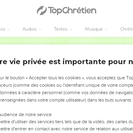
éos
Audios
Textes
Musique
Chrét
re vie privée est importante pour 
NEMENT DE L’ANNÉE !
ÉVITER LES VOTRES ?
sur le bouton « Accepter tous les cookies », vous acceptez que T
traceurs (comme des cookies ou l'identifiant unique de votre compte 
tes, leur impact, leur foi ou leur vision. Mais on voit
s données à caractère personnel (comme vos données de navigatio
fficiles qu'ils ont traversés, alors même que ce sont
 renseignées dans votre compte utilisateur) dans les buts suivants 
audience de notre service
s, et responsables reviennent sur les erreurs
 avancer avec plus de sagesse afin que leurs erreurs
ttre d'utiliser des services tiers tels que de la vidéo, des cartes
un ministère, une équipe, un groupe ou une famille,
ttre d'entrer en contact avec notre service de relation aux utilisat