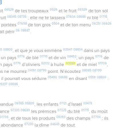
8
06529
0929
06529
uit
de tes troupeaux
et le fruit
de ton sol
08045
08736
07604
08686
01715
ruit
; elle ne te laissera
ni blé
,
07698
0504
06251
06629
i portées
de ton gros
et de ton menu
06
08687
ait périr
.
35
08800
03947
08804
, et que je vous emmène
dans un pays
0776
01715
08492
0776
s un pays
de blé
et de vin
, un pays
de
0776
02132
03323
01706
un pays
d’oliviers
à huile
et de miel
,
04191
08799
08085
08799
us ne mourrez
point. N’écoutez
05496
08686
0559
08800
r il pourrait vous séduire
en disant
:
05337
08686
.
06555
08800
01121
03478
épandue
, les enfants
d’Israël
07235
08689
07225
01715
dance
les prémices
du blé
, du moût
01706
08393
07704
, et de tous les produits
des champs
; ils
07230
04643
n abondance
la dîme
de tout.