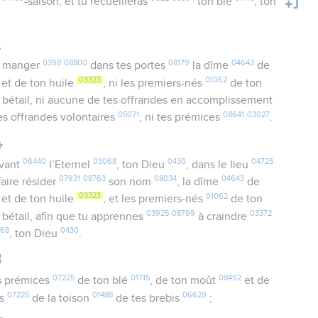
e
-saison, et tu recueilleras
ton blé
, ton
2
0398
08800
08179
04643
 manger
dans tes portes
la dîme
de
03323
01062
et de ton huile
, ni les premiers-nés
de ton
bétail, ni aucune de tes offrandes en accomplissement
05071
08641
03027
tes offrandes volontaires
, ni tes prémices
.
4
06440
03068
0430
04725
vant
l’Eternel
, ton Dieu
, dans le lieu
07931
08763
08034
04643
faire résider
son nom
, la dîme
de
03323
01062
et de ton huile
, et les premiers-nés
de ton
03925
08799
03372
bétail, afin que tu apprennes
à craindre
068
0430
, ton Dieu
.
8
07225
01715
08492
s prémices
de ton blé
, de ton moût
et de
07225
01488
06629
es
de la toison
de tes brebis
;