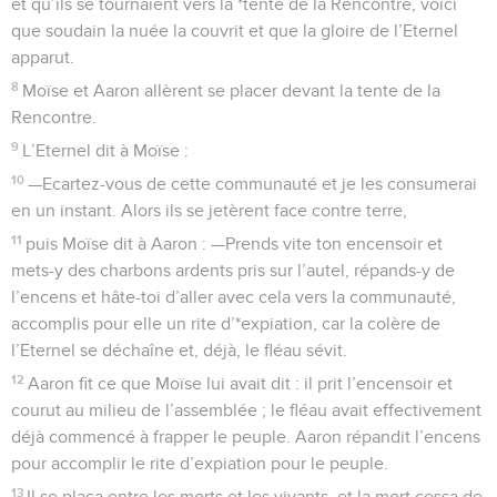
et qu’ils se tournaient vers la *tente de la Rencontre, voici
que soudain la nuée la couvrit et que la gloire de l’Eternel
apparut.
8
Moïse et Aaron allèrent se placer devant la tente de la
Rencontre.
9
L’Eternel dit à Moïse :
10
—Ecartez-vous de cette communauté et je les consumerai
en un instant. Alors ils se jetèrent face contre terre,
11
puis Moïse dit à Aaron : —Prends vite ton encensoir et
mets-y des charbons ardents pris sur l’autel, répands-y de
l’encens et hâte-toi d’aller avec cela vers la communauté,
accomplis pour elle un rite d’*expiation, car la colère de
l’Eternel se déchaîne et, déjà, le fléau sévit.
12
Aaron fit ce que Moïse lui avait dit : il prit l’encensoir et
courut au milieu de l’assemblée ; le fléau avait effectivement
déjà commencé à frapper le peuple. Aaron répandit l’encens
pour accomplir le rite d’expiation pour le peuple.
13
Il se plaça entre les morts et les vivants, et la mort cessa de