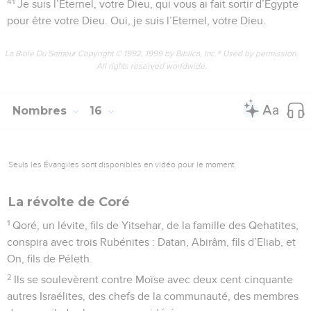
41
Je suis l’Eternel, votre Dieu, qui vous ai fait sortir d’Egypte
pour être votre Dieu. Oui, je suis l’Eternel, votre Dieu.
La Bible Du Semeur Copyright © 1992, 1999 by Biblica, Inc.® Used by permission.
All rights reserved worldwide.
Nombres
16
Seuls les Évangiles sont disponibles en vidéo pour le moment.
La révolte de Coré
1
Qoré, un lévite, fils de Yitsehar, de la famille des Qehatites,
conspira avec trois Rubénites : Datan, Abirâm, fils d’Eliab, et
On, fils de Péleth.
2
Ils se soulevèrent contre Moïse avec deux cent cinquante
autres Israélites, des chefs de la communauté, des membres