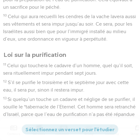
un sacrifice pour le péché.
10
Celui qui aura recueilli les cendres de la vache lavera aussi
ses vêtements et sera impur jusqu’au soir. Ce sera, pour les
Israélites aussi bien que pour l’immigré installé au milieu
d’eux, une ordonnance en vigueur à perpétuité.
Loi sur la purification
11
Celui qui touchera le cadavre d’un homme, quel qu’il soit,
sera rituellement impur pendant sept jours.
12
S’il se purifie le troisième et le septième jour avec cette
eau, il sera pur, sinon il restera impur.
13
Si quelqu’un touche un cadavre et néglige de se purifier, il
souille le *tabernacle de l’Eternel. Cet homme sera retranché
d’Israël, parce que l’eau de purification n’a pas été répandue
sur lui ; il est encore souillé, son impureté reste attachée à
lui.
Contenus
Versions
Commentaires
Strong
Dictionnaire
14
Voici la loi qu’il convient de suivre si quelqu’un meurt