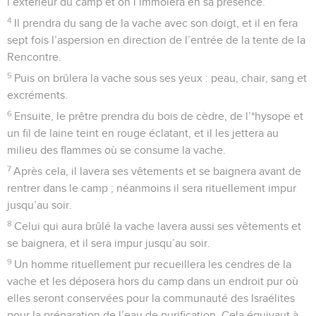
l’extérieur du camp et on l’immolera en sa présence.
4
Il prendra du sang de la vache avec son doigt, et il en fera
sept fois l’aspersion en direction de l’entrée de la tente de la
Rencontre.
5
Puis on brûlera la vache sous ses yeux : peau, chair, sang et
excréments.
6
Ensuite, le prêtre prendra du bois de cèdre, de l’*hysope et
un fil de laine teint en rouge éclatant, et il les jettera au
milieu des flammes où se consume la vache.
7
Après cela, il lavera ses vêtements et se baignera avant de
rentrer dans le camp ; néanmoins il sera rituellement impur
jusqu’au soir.
8
Celui qui aura brûlé la vache lavera aussi ses vêtements et
se baignera, et il sera impur jusqu’au soir.
9
Un homme rituellement pur recueillera les cendres de la
vache et les déposera hors du camp dans un endroit pur où
elles seront conservées pour la communauté des Israélites
pour la préparation de l’eau de purification. Cela équivaut à