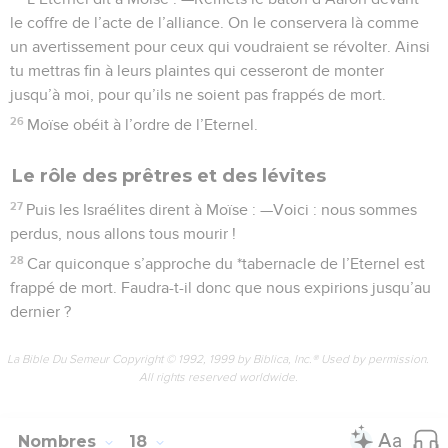
le coffre de l’acte de l’alliance. On le conservera là comme
un avertissement pour ceux qui voudraient se révolter. Ainsi
tu mettras fin à leurs plaintes qui cesseront de monter
jusqu’à moi, pour qu’ils ne soient pas frappés de mort.
26
Moïse obéit à l’ordre de l’Eternel.
Le rôle des prêtres et des lévites
27
Puis les Israélites dirent à Moïse : —Voici : nous sommes
perdus, nous allons tous mourir !
28
Car quiconque s’approche du *tabernacle de l’Eternel est
frappé de mort. Faudra-t-il donc que nous expirions jusqu’au
dernier ?
La Bible Du Semeur Copyright © 1992, 1999 by Biblica, Inc.® Used by permission.
All rights reserved worldwide.
Nombres
18