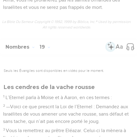
Israélites et vous ne serez pas frappés de mort.
La Bible Du Semeur Copyright © 1992, 1999 by Biblica, Inc.® Used by permission.
All rights reserved worldwide.
Nombres
19
Seuls les Évangiles sont disponibles en vidéo pour le moment.
Les cendres de la vache rousse
1
L’Eternel parla à Moïse et à Aaron, en ces termes :
2
—Voici ce que prescrit la Loi de l’Eternel : Demandez aux
Israélites de vous amener une vache rousse, sans défaut et
sans tache, qui n’ait pas encore porté le joug.
3
Vous la remettrez au prêtre Eléazar. Celui-ci la mènera à