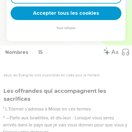
montagnes descendirent, les battirent et les écrasèrent en
Accepter tous les cookies
les poursuivant jusqu’à Horma.
La Bible Du Semeur Copyright © 1992, 1999 by Biblica, Inc.® Used by permission.
Tout refuser
All rights reserved worldwide.
Nombres
15
Seuls les Évangiles sont disponibles en vidéo pour le moment.
Les offrandes qui accompagnent les
sacrifices
1
L’Eternel s’adressa à Moïse en ces termes :
2
—Parle aux Israélites, et dis-leur : Lorsque vous serez
arrivés dans le pays que je vais vous donner pour que vous y
fassiez votre demeure,