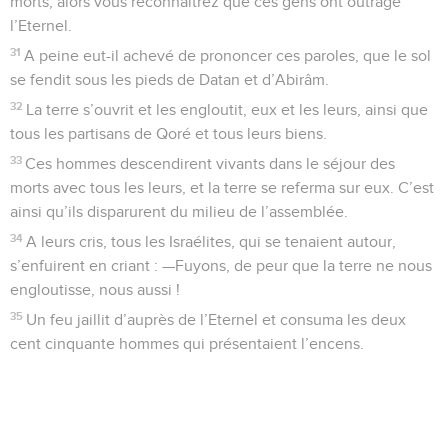
morts, alors vous reconnaîtrez que ces gens ont outragé
l’Eternel.
31
A peine eut-il achevé de prononcer ces paroles, que le sol
se fendit sous les pieds de Datan et d’Abirâm.
32
La terre s’ouvrit et les engloutit, eux et les leurs, ainsi que
tous les partisans de Qoré et tous leurs biens.
33
Ces hommes descendirent vivants dans le séjour des
morts avec tous les leurs, et la terre se referma sur eux. C’est
ainsi qu’ils disparurent du milieu de l’assemblée.
34
A leurs cris, tous les Israélites, qui se tenaient autour,
s’enfuirent en criant : —Fuyons, de peur que la terre ne nous
engloutisse, nous aussi !
35
Un feu jaillit d’auprès de l’Eternel et consuma les deux
cent cinquante hommes qui présentaient l’encens.