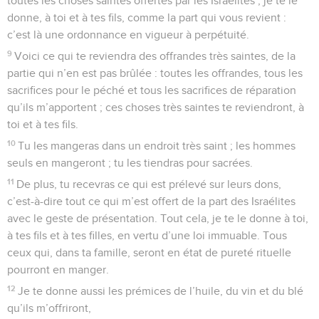
toutes les choses saintes offertes par les Israélites ; je te le
donne, à toi et à tes fils, comme la part qui vous revient :
c’est là une ordonnance en vigueur à perpétuité.
9
Voici ce qui te reviendra des offrandes très saintes, de la
partie qui n’en est pas brûlée : toutes les offrandes, tous les
sacrifices pour le péché et tous les sacrifices de réparation
qu’ils m’apportent ; ces choses très saintes te reviendront, à
toi et à tes fils.
10
Tu les mangeras dans un endroit très saint ; les hommes
seuls en mangeront ; tu les tiendras pour sacrées.
11
De plus, tu recevras ce qui est prélevé sur leurs dons,
c’est-à-dire tout ce qui m’est offert de la part des Israélites
avec le geste de présentation. Tout cela, je te le donne à toi,
à tes fils et à tes filles, en vertu d’une loi immuable. Tous
ceux qui, dans ta famille, seront en état de pureté rituelle
pourront en manger.
12
Je te donne aussi les prémices de l’huile, du vin et du blé
qu’ils m’offriront,