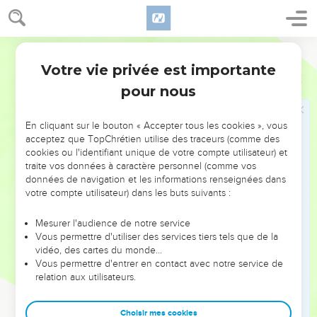
39
Quand Moïse rapporta ces paroles aux Israélites, le peuple
se livra à de grandes lamentations.
Semeur
40
Le lendemain, ils se levèrent de bon matin et montèrent
Votre vie privée est importante
Nombres
14
vers les hauteurs de la région montagneuse en disant : —
pour nous
Nous avons péché ; mais à présent nous allons marcher vers
le lieu dont l’Eternel a parlé.
En cliquant sur le bouton « Accepter tous les cookies », vous
41
Moïse leur déclara : —Pourquoi passez-vous outre à ce
acceptez que TopChrétien utilise des traceurs (comme des
qu’a dit l’Eternel ? Vous allez au devant d’un échec !
cookies ou l'identifiant unique de votre compte utilisateur) et
traite vos données à caractère personnel (comme vos
42
N’y allez pas, car l’Eternel n’est pas au milieu de vous,
données de navigation et les informations renseignées dans
n’allez donc pas vous faire battre par vos ennemis !
votre compte utilisateur) dans les buts suivants :
43
Car vous trouverez les Amalécites et les Cananéens sur
votre chemin, et vous vous ferez massacrer. Comme vous
Mesurer l'audience de notre service
Vous permettre d'utiliser des services tiers tels que de la
vous êtes détournés de l’Eternel, il ne sera pas avec vous.
vidéo, des cartes du monde…
44
Dans leur présomption, ils montèrent quand même vers
Vous permettre d'entrer en contact avec notre service de
relation aux utilisateurs.
les hauteurs de la région montagneuse ; mais ni le *coffre de
l’alliance de l’Eternel ni Moïse ne quittèrent le camp.
Choisir mes cookies
45
Les Amalécites et les Cananéens qui demeuraient sur les