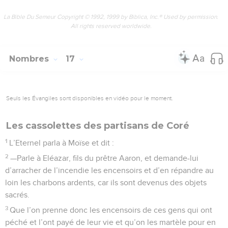
La Bible Du Semeur Copyright © 1992, 1999 by Biblica, Inc.® Used by permission.
All rights reserved worldwide.
Nombres
17
Seuls les Évangiles sont disponibles en vidéo pour le moment.
Les cassolettes des partisans de Coré
1
L’Eternel parla à Moïse et dit :
2
—Parle à Eléazar, fils du prêtre Aaron, et demande-lui
d’arracher de l’incendie les encensoirs et d’en répandre au
loin les charbons ardents, car ils sont devenus des objets
sacrés.
3
Que l’on prenne donc les encensoirs de ces gens qui ont
péché et l’ont payé de leur vie et qu’on les martèle pour en