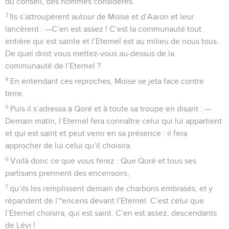
du conseil, des hommes considérés.
3
Ils s’attroupèrent autour de Moïse et d’Aaron et leur
lancèrent : —C’en est assez ! C’est la communauté tout
entière qui est sainte et l’Eternel est au milieu de nous tous.
De quel droit vous mettez-vous au-dessus de la
communauté de l’Eternel ?
4
En entendant ces reproches, Moïse se jeta face contre
terre.
5
Puis il s’adressa à Qoré et à toute sa troupe en disant : —
Demain matin, l’Eternel fera connaître celui qui lui appartient
et qui est saint et peut venir en sa présence : il fera
approcher de lui celui qu’il choisira.
6
Voilà donc ce que vous ferez : Que Qoré et tous ses
partisans prennent des encensoirs,
7
qu’ils les remplissent demain de charbons embrasés, et y
répandent de l’*encens devant l’Eternel. C’est celui que
l’Eternel choisira, qui est saint. C’en est assez, descendants
de Lévi !