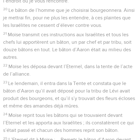
l’endroit où je vous rencontre.
20
Le bâton de l’homme que je choisirai bourgeonnera. Ainsi
je mettrai fin, pour ne plus les entendre, à ces plaintes que
les Israélites ne cessent d’élever contre vous.
21
Moïse transmit ces instructions aux Israélites et tous les
chefs lui apportèrent un bâton, un par chef et par tribu, soit
douze bâtons en tout. Le bâton d’Aaron était au milieu des
autres.
22
Moïse les déposa devant l’Eternel, dans la tente de l’acte
de l’alliance.
23
Le lendemain, il entra dans la Tente et constata que le
bâton d’Aaron qu’il avait déposé pour la tribu de Lévi avait
produit des bourgeons, et qu’il s’y trouvait des fleurs écloses
et même des amandes déjà mûres.
24
Moïse reprit tous les bâtons qui se trouvaient devant
l’Eternel et les apporta aux Israélites ; ils constatèrent ce qui
s’était passé et chacun des hommes reprit son bâton.
25
L’Eternel dit à Moïse : —Remets le bâton d’Aaron devant