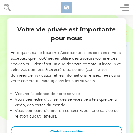
35
L'ange de l'Eternel dit à Balaam : « Accompagne ces
hommes, mais tu te contenteras de répéter les paroles que
je te dirai. » Et Balaam accompagna les chefs de Balak.
Segond 21
Votre vie privée est importante
Rencontre de Balaam et Balac
Nombres
22
pour nous
36
Balak apprit que Balaam arrivait et il sortit à sa rencontre
jusqu'à la ville de Moab qui se trouve sur la limite de l'Arnon,
En cliquant sur le bouton « Accepter tous les cookies », vous
à l'extrême frontière.
acceptez que TopChrétien utilise des traceurs (comme des
37
cookies ou l'identifiant unique de votre compte utilisateur) et
Balak dit à Balaam : « N'ai-je pas envoyé des messagers
traite vos données à caractère personnel (comme vos
chez toi pour t'appeler ? Pourquoi n'es-tu pas venu vers
données de navigation et les informations renseignées dans
moi ? Ne puis-je donc pas te traiter avec honneur ? »
votre compte utilisateur) dans les buts suivants :
38
Balaam dit à Balak : « Voici, je suis venu vers toi.
Mesurer l'audience de notre service
Maintenant, me sera-t-il permis de parler librement ? Je dirai
Vous permettre d'utiliser des services tiers tels que de la
les paroles que Dieu mettra dans ma bouche. »
vidéo, des cartes du monde…
39
Balaam accompagna Balak et ils arrivèrent à Kirjath-
Vous permettre d'entrer en contact avec notre service de
relation aux utilisateurs.
Hutsoth.
40
Balak sacrifia des bœufs et des brebis, et il en fit remettre
Choisir mes cookies