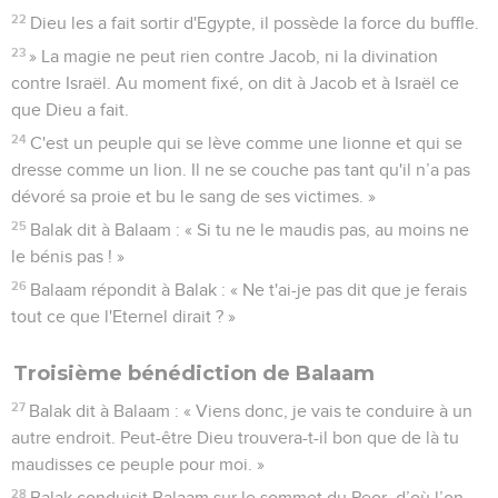
22
Dieu les a fait sortir d'Egypte, il possède la force du buffle.
23
» La magie ne peut rien contre Jacob, ni la divination
contre Israël. Au moment fixé, on dit à Jacob et à Israël ce
que Dieu a fait.
24
C'est un peuple qui se lève comme une lionne et qui se
dresse comme un lion. Il ne se couche pas tant qu'il n’a pas
dévoré sa proie et bu le sang de ses victimes. »
25
Balak dit à Balaam : « Si tu ne le maudis pas, au moins ne
le bénis pas ! »
26
Balaam répondit à Balak : « Ne t'ai-je pas dit que je ferais
tout ce que l'Eternel dirait ? »
Troisième bénédiction de Balaam
27
Balak dit à Balaam : « Viens donc, je vais te conduire à un
autre endroit. Peut-être Dieu trouvera-t-il bon que de là tu
maudisses ce peuple pour moi. »
28
Balak conduisit Balaam sur le sommet du Peor, d’où l’on