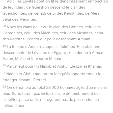
57
Voici les Lévites dont on fit le dénombrement en fonction
de leur clan : de Guershon descend le clan des
Guershonites, de Kehath celui des Kehathites, de Merari
celui des Merarites.
58
Voici les clans de Lévi : le clan des Libnites, celui des
Hébronites, celui des Machlites, celui des Mushites, celui
des Koréites. Kehath eut pour descendant Amram.
59
La femme d'Amram s’appelait Jokébed. Elle était une
descendante de Lévi née en Egypte ; elle donna à Amram
Aaron, Moïse et leur sœur Miriam.
60
Aaron eut pour fils Nadab et Abihu, Eléazar et Ithamar.
61
Nadab et Abihu moururent lorsqu'ils apportèrent du feu
étranger devant l'Eternel.
62
On dénombra au total 23'000 hommes âgés d'un mois et
plus. Ils ne furent pas inclus dans le dénombrement des
Israélites parce qu'ils ne reçurent pas de possession au
milieu d’eux.