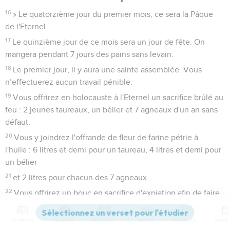
16
» Le quatorzième jour du premier mois, ce sera la Pâque
de l'Eternel.
17
Le quinzième jour de ce mois sera un jour de fête. On
mangera pendant 7 jours des pains sans levain.
18
Le premier jour, il y aura une sainte assemblée. Vous
n’effectuerez aucun travail pénible.
19
Vous offrirez en holocauste à l'Eternel un sacrifice brûlé au
feu : 2 jeunes taureaux, un bélier et 7 agneaux d'un an sans
défaut.
20
Vous y joindrez l'offrande de fleur de farine pétrie à
l'huile : 6 litres et demi pour un taureau, 4 litres et demi pour
un bélier
21
et 2 litres pour chacun des 7 agneaux.
22
Vous offrirez un bouc en sacrifice d'expiation afin de faire
l'expiation pour vous.
23
Vous offrirez ces sacrifices en plus de l'holocauste du
Contenus
Versions
Commentaires
Strong
Dictionnaire