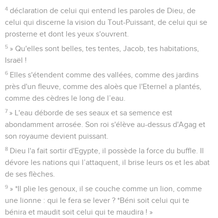
4
déclaration de celui qui entend les paroles de Dieu, de
celui qui discerne la vision du Tout-Puissant, de celui qui se
prosterne et dont les yeux s'ouvrent.
5
» Qu'elles sont belles, tes tentes, Jacob, tes habitations,
Israël !
6
Elles s'étendent comme des vallées, comme des jardins
près d'un fleuve, comme des aloès que l'Eternel a plantés,
comme des cèdres le long de l’eau.
7
» L'eau déborde de ses seaux et sa semence est
abondamment arrosée. Son roi s'élève au-dessus d'Agag et
son royaume devient puissant.
8
Dieu l'a fait sortir d'Egypte, il possède la force du buffle. Il
dévore les nations qui l’attaquent, il brise leurs os et les abat
de ses flèches.
9
» *Il plie les genoux, il se couche comme un lion, comme
une lionne : qui le fera se lever ? *Béni soit celui qui te
bénira et maudit soit celui qui te maudira ! »