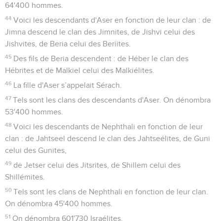
64'400 hommes.
44
Voici les descendants d'Aser en fonction de leur clan : de
Jimna descend le clan des Jimnites, de Jishvi celui des
Jishvites, de Beria celui des Beriites.
45
Des fils de Beria descendent : de Héber le clan des
Hébrites et de Malkiel celui des Malkiélites.
46
La fille d'Aser s’appelait Sérach.
47
Tels sont les clans des descendants d'Aser. On dénombra
53'400 hommes.
48
Voici les descendants de Nephthali en fonction de leur
clan : de Jahtseel descend le clan des Jahtseélites, de Guni
celui des Gunites,
49
de Jetser celui des Jitsrites, de Shillem celui des
Shillémites.
50
Tels sont les clans de Nephthali en fonction de leur clan.
On dénombra 45'400 hommes.
51
On dénombra 601'730 Israélites.