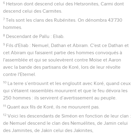
6
Hetsron dont descend celui des Hetsronites, Carmi dont
descend celui des Carmites.
7
Tels sont les clans des Rubénites. On dénombra 43'730
hommes.
8
Descendant de Pallu : Eliab.
9
Fils d'Eliab : Nemuel, Dathan et Abiram. C'est ce Dathan et
cet Abiram qui faisaient partie des hommes convoqués à
l'assemblée et qui se soulevèrent contre Moïse et Aaron
avec la bande des partisans de Koré, lors de leur révolte
contre l'Eternel.
10
La terre s’entrouvrit et les engloutit avec Koré, quand ceux
qui s'étaient rassemblés moururent et que le feu dévora les
250 hommes : ils servirent d’avertissement au peuple.
11
Quant aux fils de Koré, ils ne moururent pas.
12
Voici les descendants de Siméon en fonction de leur clan :
de Nemuel descend le clan des Nemuélites, de Jamin celui
des Jaminites, de Jakin celui des Jakinites,