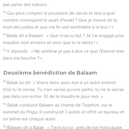
pas partie des nations.
10
Qui peut compter la poussière de Jacob et dire à quel
nombre correspond le quart d'Israël ? Que je meure de la
mort des justes et que ma fin soit semblable à la leur ! »
11
Balak dit à Balaam : « Que m'as-tu fait ? Je t'ai engagé pour
maudire mon ennemi et voici que tu le bénis ! »
12
Il répondit : « Ne veillerai-je pas à dire ce que l'Eternel met
dans ma bouche ? »
Deuxième bénédiction de Balaam
13
Balak lui dit : « Viens donc avec moi à un autre endroit
d'où tu le verras. Tu n'en verras qu'une partie, tu ne le verras
pas dans son entier. Et de là maudis-le pour moi. »
14
Balak conduisit Balaam au champ de Tsophim, sur le
sommet du Pisga. Il construisit 7 autels et offrit un taureau et
un bélier sur chaque autel.
15
Balaam dit à Balak : « Tiens-toi ici, près de ton holocauste,