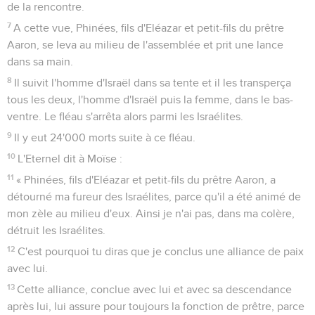
de la rencontre.
7
A cette vue, Phinées, fils d'Eléazar et petit-fils du prêtre
Aaron, se leva au milieu de l'assemblée et prit une lance
dans sa main.
8
Il suivit l'homme d'Israël dans sa tente et il les transperça
tous les deux, l'homme d'Israël puis la femme, dans le bas-
ventre. Le fléau s'arrêta alors parmi les Israélites.
9
Il y eut 24'000 morts suite à ce fléau.
10
L'Eternel dit à Moïse :
11
« Phinées, fils d'Eléazar et petit-fils du prêtre Aaron, a
détourné ma fureur des Israélites, parce qu'il a été animé de
mon zèle au milieu d'eux. Ainsi je n'ai pas, dans ma colère,
détruit les Israélites.
12
C'est pourquoi tu diras que je conclus une alliance de paix
avec lui.
13
Cette alliance, conclue avec lui et avec sa descendance
après lui, lui assure pour toujours la fonction de prêtre, parce