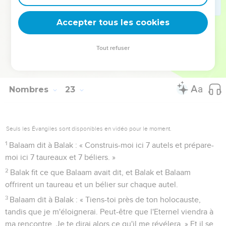
à Balaam et aux chefs qui l’accompagnaient.
Accepter tous les cookies
Balaam bénit le peuple d'Israël
41
Le lendemain matin, Balak prit Balaam et le fit monter à
Tout refuser
Bamoth-Baal, d'où Balaam put voir une partie du peuple
d’Israël.
Nombres
23
Seuls les Évangiles sont disponibles en vidéo pour le moment.
1
Balaam dit à Balak : « Construis-moi ici 7 autels et prépare-
moi ici 7 taureaux et 7 béliers. »
2
Balak fit ce que Balaam avait dit, et Balak et Balaam
offrirent un taureau et un bélier sur chaque autel.
3
Balaam dit à Balak : « Tiens-toi près de ton holocauste,
tandis que je m'éloignerai. Peut-être que l'Eternel viendra à
ma rencontre. Je te dirai alors ce qu'il me révélera. » Et il se