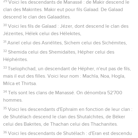
29
Voici les descendants de Manassé : de Makir descend le
clan des Makirites. Makir eut pour fils Galaad. De Galaad
descend le clan des Galaadites.
30
Voici les fils de Galaad : Jézer, dont descend le clan des
Jézerites, Hélek celui des Hélekites,
31
Asriel celui des Asriélites, Sichem celui des Sichémites,
32
Shemida celui des Shemidaïtes, Hépher celui des
Héphérites.
33
Tselophchad, un descendant de Hépher, n'eut pas de fils,
mais il eut des filles. Voici leur nom : Machla, Noa, Hogla,
Milca et Thirtsa.
34
Tels sont les clans de Manassé. On dénombra 52'700
hommes.
35
Voici les descendants d'Ephraïm en fonction de leur clan :
de Shutélach descend le clan des Shutalchites, de Béker
celui des Bakrites, de Thachan celui des Thachanites.
36
Voici les descendants de Shutélach : d'Eran est descendu