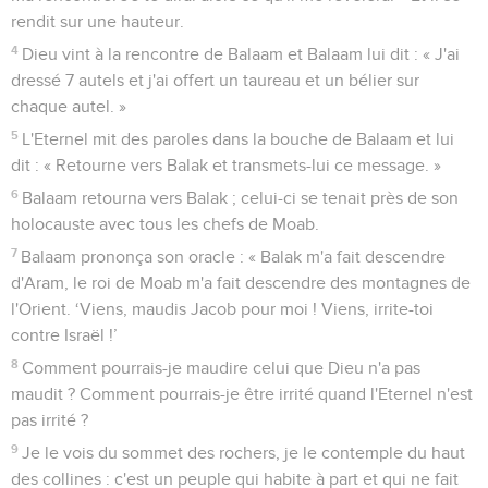
rendit sur une hauteur.
4
Dieu vint à la rencontre de Balaam et Balaam lui dit : « J'ai
dressé 7 autels et j'ai offert un taureau et un bélier sur
chaque autel. »
5
L'Eternel mit des paroles dans la bouche de Balaam et lui
dit : « Retourne vers Balak et transmets-lui ce message. »
6
Balaam retourna vers Balak ; celui-ci se tenait près de son
holocauste avec tous les chefs de Moab.
7
Balaam prononça son oracle : « Balak m'a fait descendre
d'Aram, le roi de Moab m'a fait descendre des montagnes de
l'Orient. ‘Viens, maudis Jacob pour moi ! Viens, irrite-toi
contre Israël !’
8
Comment pourrais-je maudire celui que Dieu n'a pas
maudit ? Comment pourrais-je être irrité quand l'Eternel n'est
pas irrité ?
9
Je le vois du sommet des rochers, je le contemple du haut
des collines : c'est un peuple qui habite à part et qui ne fait