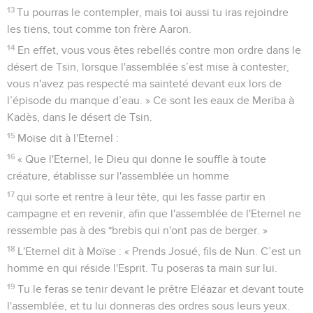
13
Tu pourras le contempler, mais toi aussi tu iras rejoindre
les tiens, tout comme ton frère Aaron.
14
En effet, vous vous êtes rebellés contre mon ordre dans le
désert de Tsin, lorsque l'assemblée s’est mise à contester,
vous n'avez pas respecté ma sainteté devant eux lors de
l’épisode du manque d’eau. » Ce sont les eaux de Meriba à
Kadès, dans le désert de Tsin.
15
Moïse dit à l'Eternel :
16
« Que l'Eternel, le Dieu qui donne le souffle à toute
créature, établisse sur l'assemblée un homme
17
qui sorte et rentre à leur tête, qui les fasse partir en
campagne et en revenir, afin que l'assemblée de l'Eternel ne
ressemble pas à des *brebis qui n'ont pas de berger. »
18
L'Eternel dit à Moïse : « Prends Josué, fils de Nun. C’est un
homme en qui réside l'Esprit. Tu poseras ta main sur lui.
19
Tu le feras se tenir devant le prêtre Eléazar et devant toute
l'assemblée, et tu lui donneras des ordres sous leurs yeux.