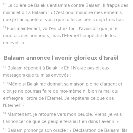
10
La colère de Balak s'enflamma contre Balaam. Il frappa des
mains et dit à Balaam : « C'est pour maudire mes ennemis
que je t'ai appelé et voici que tu les as bénis déjà trois fois.
11
Fuis maintenant, va-t'en chez toi ! J'avais dit que je te
rendrais des honneurs, mais l'Eternel t'empêche de les
recevoir. »
Balaam annonce l'avenir glorieux d'Israël
12
Balaam répondit à Balak : « Eh ! N'ai-je pas dit aux
messagers que tu m'as envoyés :
13
‘Même si Balak me donnait sa maison pleine d'argent et
d'or, je ne pourrais faire de moi-même ni bien ni mal qui
enfreigne l'ordre de l'Eternel. Je répéterai ce que dira
l'Eternel’ ?
14
Maintenant, je retourne vers mon peuple. Viens, je vais
t'annoncer ce que ce peuple fera au tien dans l’avenir. »
15
Balaam prononça son oracle : « Déclaration de Balaam, fils