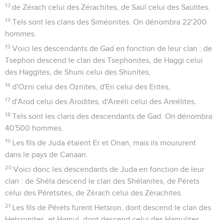
13
de Zérach celui des Zérachites, de Saül celui des Saülites.
14
Tels sont les clans des Siméonites. On dénombra 22'200
hommes.
15
Voici les descendants de Gad en fonction de leur clan : de
Tsephon descend le clan des Tsephonites, de Haggi celui
des Haggites, de Shuni celui des Shunites,
16
d'Ozni celui des Oznites, d'Eri celui des Erites,
17
d'Arod celui des Arodites, d'Areéli celui des Areélites.
18
Tels sont les clans des descendants de Gad. On dénombra
40'500 hommes.
19
Les fils de Juda étaient Er et Onan, mais ils moururent
dans le pays de Canaan.
20
Voici donc les descendants de Juda en fonction de leur
clan : de Shéla descend le clan des Shélanites, de Pérets
celui des Péretsites, de Zérach celui des Zérachites.
21
Les fils de Pérets furent Hetsron, dont descend le clan des
Hetsronites, et Hamul, dont descend celui des Hamulites.