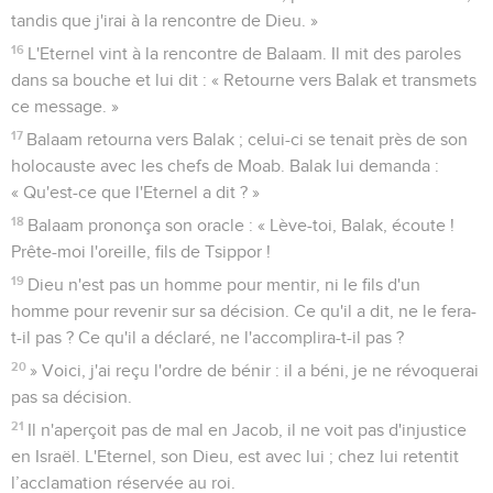
tandis que j'irai à la rencontre de Dieu. »
16
L'Eternel vint à la rencontre de Balaam. Il mit des paroles
dans sa bouche et lui dit : « Retourne vers Balak et transmets
ce message. »
17
Balaam retourna vers Balak ; celui-ci se tenait près de son
holocauste avec les chefs de Moab. Balak lui demanda :
« Qu'est-ce que l'Eternel a dit ? »
18
Balaam prononça son oracle : « Lève-toi, Balak, écoute !
Prête-moi l'oreille, fils de Tsippor !
19
Dieu n'est pas un homme pour mentir, ni le fils d'un
homme pour revenir sur sa décision. Ce qu'il a dit, ne le fera-
t-il pas ? Ce qu'il a déclaré, ne l'accomplira-t-il pas ?
20
» Voici, j'ai reçu l'ordre de bénir : il a béni, je ne révoquerai
pas sa décision.
21
Il n'aperçoit pas de mal en Jacob, il ne voit pas d'injustice
en Israël. L'Eternel, son Dieu, est avec lui ; chez lui retentit
l’acclamation réservée au roi.