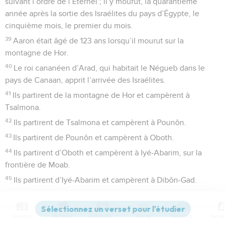
suivant l’ordre de l’Éternel ; il y mourut, la quarantième
année après la sortie des Israélites du pays d’Égypte, le
cinquième mois, le premier du mois.
39
Aaron était âgé de 123 ans lorsqu’il mourut sur la
montagne de Hor.
40
Le roi cananéen d’Arad, qui habitait le Négueb dans le
pays de Canaan, apprit l’arrivée des Israélites.
41
Ils partirent de la montagne de Hor et campèrent à
Tsalmona.
42
Ils partirent de Tsalmona et campèrent à Pounôn.
43
Ils partirent de Pounôn et campèrent à Oboth.
44
Ils partirent d’Oboth et campèrent à Iyé-Abarim, sur la
frontière de Moab.
45
Ils partirent d’Iyé-Abarim et campèrent à Dibôn-Gad.
46
Ils partirent de Dibôn-Gad et campèrent à Almôn-
Diblataïm.
Contenus
Versions
Commentaires
Strong
Dictionnaire
47
Ils partirent d’Almôn-Diblataïm et campèrent dans les