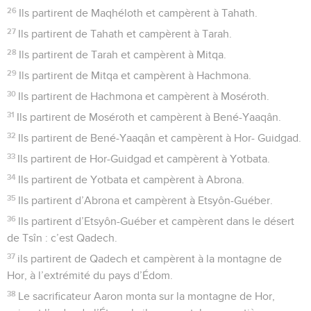
26
Ils partirent de Maqhéloth et campèrent à Tahath.
27
Ils partirent de Tahath et campèrent à Tarah.
28
Ils partirent de Tarah et campèrent à Mitqa.
29
Ils partirent de Mitqa et campèrent à Hachmona.
30
Ils partirent de Hachmona et campèrent à Moséroth.
31
Ils partirent de Moséroth et campèrent à Bené-Yaaqân.
32
Ils partirent de Bené-Yaaqân et campèrent à Hor- Guidgad.
33
Ils partirent de Hor-Guidgad et campèrent à Yotbata.
34
Ils partirent de Yotbata et campèrent à Abrona.
35
Ils partirent d’Abrona et campèrent à Etsyôn-Guéber.
36
Ils partirent d’Etsyôn-Guéber et campèrent dans le désert
de Tsîn : c’est Qadech.
37
ils partirent de Qadech et campèrent à la montagne de
Hor, à l’extrémité du pays d’Édom.
38
Le sacrificateur Aaron monta sur la montagne de Hor,