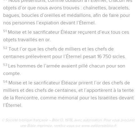
Nous présentons, comme oblation à l’Éternel, chacun les
objets d’or que nous avons trouvés : chaînettes, bracelets,
bagues, boucles d’oreilles et médaillons, afin de faire pour
nos personnes l’expiation devant l’Éternel.
51
Moïse et le sacrificateur Éléazar reçurent d’eux tous ces
objets travaillés en or.
52
Tout l’or que les chefs de milliers et les chefs de
centaines prélevèrent pour l’Éternel pesait 16 750 sicles.
53
Les hommes de l’armée avaient pillé chacun pour son
compte.
54
Moïse et le sacrificateur Éléazar prirent l’or des chefs de
milliers et des chefs de centaines, et l’apportèrent à la tente
de la Rencontre, comme mémorial pour les Israélites devant
l’Éternel.
© Société biblique française – Bibli’O, 1978, avec autorisation. Pour vous procurer
une Bible imprimée, rendez-vous sur www.editionsbiblio.fr