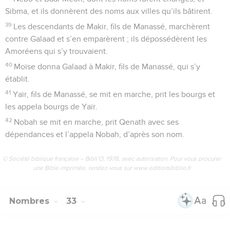
Sibma, et ils donnèrent des noms aux villes qu’ils bâtirent.
39
Les descendants de Makir, fils de Manassé, marchèrent
contre Galaad et s’en emparèrent ; ils dépossédèrent les
Amoréens qui s’y trouvaient.
40
Moïse donna Galaad à Makir, fils de Manassé, qui s’y
établit.
41
Yaïr, fils de Manassé, se mit en marche, prit les bourgs et
les appela bourgs de Yaïr.
42
Nobah se mit en marche, prit Qenath avec ses
dépendances et l’appela Nobah, d’après son nom.
© Société biblique française – Bibli’O, 1978, avec autorisation. Pour vous procurer
une Bible imprimée, rendez-vous sur www.editionsbiblio.fr
Nombres
33