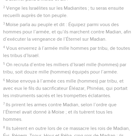
2
Venge les Israélites sur les Madianites ; tu seras ensuite
recueilli auprès de ton peuple.
3
Moïse parla au peuple et dit : Équipez parmi vous des
hommes pour l’armée, et qu’ils marchent contre Madian, afin
d’exécuter la vengeance de l’Éternel sur Madian.
4
Vous enverrez à l’armée mille hommes par tribu, de toutes
les tribus d’Israël.
5
On recruta d’entre les milliers d’Israël mille (hommes) par
tribu, soit douze mille (hommes) équipés pour l’armée.
6
Moïse envoya à l’armée ces mille (hommes) par tribu, et
avec eux le fils du sacrificateur Éléazar, Phinéas, qui portait
les instruments sacrés et les trompettes éclatantes.
7
Ils prirent les armes contre Madian, selon l’ordre que
l’Éternel avait donné à Moïse ; et ils tuèrent tous les
hommes.
8
Ils tuèrent en outre lors de ce massacre les rois de Madian,
Évi, Réqem, Tsour, Hour et Réba, cinq rois de Madian ; ils