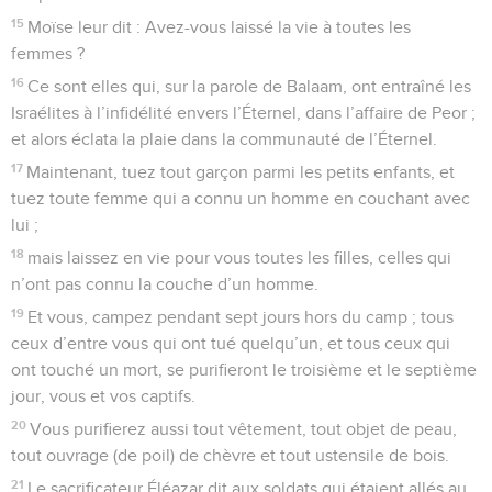
15
Moïse leur dit : Avez-vous laissé la vie à toutes les
femmes ?
16
Ce sont elles qui, sur la parole de Balaam, ont entraîné les
Israélites à l’infidélité envers l’Éternel, dans l’affaire de Peor ;
et alors éclata la plaie dans la communauté de l’Éternel.
17
Maintenant, tuez tout garçon parmi les petits enfants, et
tuez toute femme qui a connu un homme en couchant avec
lui ;
18
mais laissez en vie pour vous toutes les filles, celles qui
n’ont pas connu la couche d’un homme.
19
Et vous, campez pendant sept jours hors du camp ; tous
ceux d’entre vous qui ont tué quelqu’un, et tous ceux qui
ont touché un mort, se purifieront le troisième et le septième
jour, vous et vos captifs.
20
Vous purifierez aussi tout vêtement, tout objet de peau,
tout ouvrage (de poil) de chèvre et tout ustensile de bois.
21
Le sacrificateur Éléazar dit aux soldats qui étaient allés au