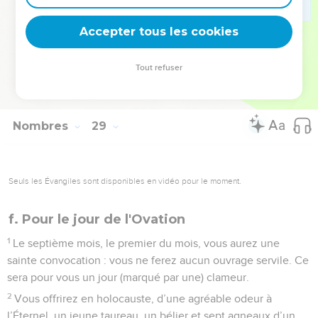
perpétuel et son offrande. Vous aurez des victimes sans
Accepter tous les cookies
défaut, ainsi que leurs libations.
© Société biblique française – Bibli’O, 1978, avec autorisation. Pour vous procurer
Tout refuser
une Bible imprimée, rendez-vous sur www.editionsbiblio.fr
Nombres
29
Seuls les Évangiles sont disponibles en vidéo pour le moment.
f. Pour le jour de l'Ovation
1
Le septième mois, le premier du mois, vous aurez une
sainte convocation : vous ne ferez aucun ouvrage servile. Ce
sera pour vous un jour (marqué par une) clameur.
2
Vous offrirez en holocauste, d’une agréable odeur à
l’Éternel, un jeune taureau, un bélier et sept agneaux d’un