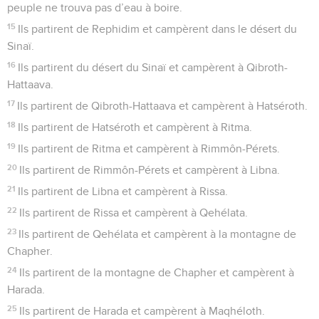
peuple ne trouva pas d’eau à boire.
15
Ils partirent de Rephidim et campèrent dans le désert du
Sinaï.
16
Ils partirent du désert du Sinaï et campèrent à Qibroth-
Hattaava.
17
Ils partirent de Qibroth-Hattaava et campèrent à Hatséroth.
18
Ils partirent de Hatséroth et campèrent à Ritma.
19
Ils partirent de Ritma et campèrent à Rimmôn-Pérets.
20
Ils partirent de Rimmôn-Pérets et campèrent à Libna.
21
Ils partirent de Libna et campèrent à Rissa.
22
Ils partirent de Rissa et campèrent à Qehélata.
23
Ils partirent de Qehélata et campèrent à la montagne de
Chapher.
24
Ils partirent de la montagne de Chapher et campèrent à
Harada.
25
Ils partirent de Harada et campèrent à Maqhéloth.