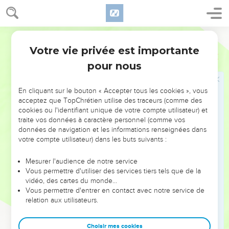
perpétuel et de la libation.
25
Le septième jour, vous aurez une sainte convocation :
Segond 1978 (Colombe)
vous ne ferez aucun ouvrage servile.
Votre vie privée est importante
Nombres
28
e. Pour la fête de la Pentecôte
pour nous
26
Le jour des prémices, où vous présenterez à l’Éternel une
offrande nouvelle, à votre fête des semaines, vous aurez une
En cliquant sur le bouton « Accepter tous les cookies », vous
acceptez que TopChrétien utilise des traceurs (comme des
sainte convocation : vous ne ferez aucun ouvrage servile.
cookies ou l'identifiant unique de votre compte utilisateur) et
27
Vous présenterez en holocauste, d’une agréable odeur à
traite vos données à caractère personnel (comme vos
données de navigation et les informations renseignées dans
l’Éternel, deux jeunes taureaux, un bélier et sept agneaux
votre compte utilisateur) dans les buts suivants :
d’un an ;
28
et, comme offrande correspondante de fleur de farine
Mesurer l'audience de notre service
pétrie à l’huile, trois dixièmes pour chaque taureau,
Vous permettre d'utiliser des services tiers tels que de la
vidéo, des cartes du monde…
29
deux dixièmes pour le bélier et un dixième pour chacun
Vous permettre d'entrer en contact avec notre service de
des sept agneaux.
relation aux utilisateurs.
30
(Vous offrirez) un bouc, afin de faire pour vous l’expiation.
Choisir mes cookies
31
Vous présenterez (ces sacrifices), outre l’holocauste