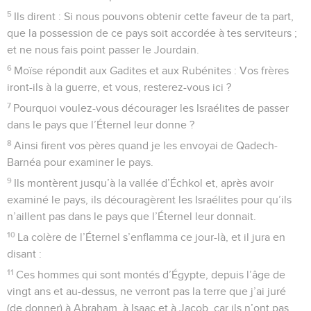
5
Ils dirent : Si nous pouvons obtenir cette faveur de ta part,
que la possession de ce pays soit accordée à tes serviteurs ;
et ne nous fais point passer le Jourdain.
6
Moïse répondit aux Gadites et aux Rubénites : Vos frères
iront-ils à la guerre, et vous, resterez-vous ici ?
7
Pourquoi voulez-vous décourager les Israélites de passer
dans le pays que l’Éternel leur donne ?
8
Ainsi firent vos pères quand je les envoyai de Qadech-
Barnéa pour examiner le pays.
9
Ils montèrent jusqu’à la vallée d’Échkol et, après avoir
examiné le pays, ils découragèrent les Israélites pour qu’ils
n’aillent pas dans le pays que l’Éternel leur donnait.
10
La colère de l’Éternel s’enflamma ce jour-là, et il jura en
disant :
11
Ces hommes qui sont montés d’Égypte, depuis l’âge de
vingt ans et au-dessus, ne verront pas la terre que j’ai juré
(de donner) à Abraham, à Isaac et à Jacob, car ils n’ont pas