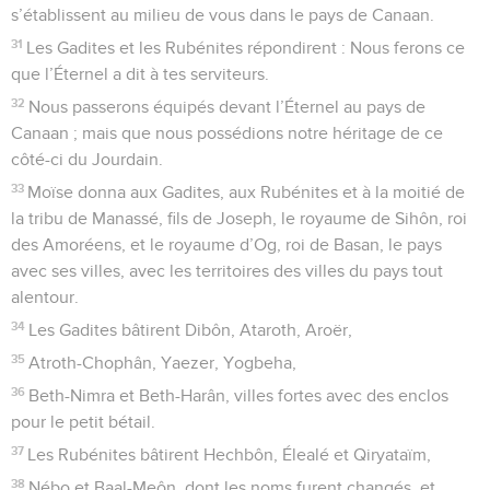
s’établissent au milieu de vous dans le pays de Canaan.
31
Les Gadites et les Rubénites répondirent : Nous ferons ce
que l’Éternel a dit à tes serviteurs.
32
Nous passerons équipés devant l’Éternel au pays de
Canaan ; mais que nous possédions notre héritage de ce
côté-ci du Jourdain.
33
Moïse donna aux Gadites, aux Rubénites et à la moitié de
la tribu de Manassé, fils de Joseph, le royaume de Sihôn, roi
des Amoréens, et le royaume d’Og, roi de Basan, le pays
avec ses villes, avec les territoires des villes du pays tout
alentour.
34
Les Gadites bâtirent Dibôn, Ataroth, Aroër,
35
Atroth-Chophân, Yaezer, Yogbeha,
36
Beth-Nimra et Beth-Harân, villes fortes avec des enclos
pour le petit bétail.
37
Les Rubénites bâtirent Hechbôn, Élealé et Qiryataïm,
38
Nébo et Baal-Meôn, dont les noms furent changés, et