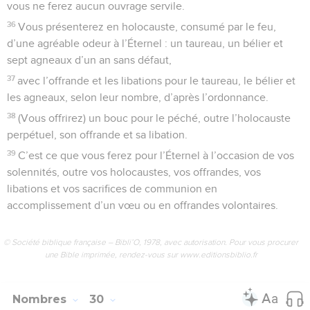
vous ne ferez aucun ouvrage servile.
36
Vous présenterez en holocauste, consumé par le feu,
d’une agréable odeur à l’Éternel : un taureau, un bélier et
sept agneaux d’un an sans défaut,
37
avec l’offrande et les libations pour le taureau, le bélier et
les agneaux, selon leur nombre, d’après l’ordonnance.
38
(Vous offrirez) un bouc pour le péché, outre l’holocauste
perpétuel, son offrande et sa libation.
39
C’est ce que vous ferez pour l’Éternel à l’occasion de vos
solennités, outre vos holocaustes, vos offrandes, vos
libations et vos sacrifices de communion en
accomplissement d’un vœu ou en offrandes volontaires.
© Société biblique française – Bibli’O, 1978, avec autorisation. Pour vous procurer
une Bible imprimée, rendez-vous sur www.editionsbiblio.fr
Nombres
30