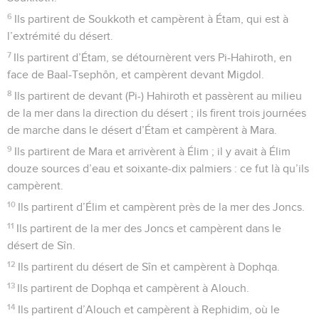
6
Ils partirent de Soukkoth et campèrent à Étam, qui est à
l’extrémité du désert.
7
Ils partirent d’Étam, se détournèrent vers Pi-Hahiroth, en
face de Baal-Tsephôn, et campèrent devant Migdol.
8
Ils partirent de devant (Pi-) Hahiroth et passèrent au milieu
de la mer dans la direction du désert ; ils firent trois journées
de marche dans le désert d’Étam et campèrent à Mara.
9
Ils partirent de Mara et arrivèrent à Élim ; il y avait à Élim
douze sources d’eau et soixante-dix palmiers : ce fut là qu’ils
campèrent.
10
Ils partirent d’Élim et campèrent près de la mer des Joncs.
11
Ils partirent de la mer des Joncs et campèrent dans le
désert de Sîn.
12
Ils partirent du désert de Sîn et campèrent à Dophqa.
13
Ils partirent de Dophqa et campèrent à Alouch.
14
Ils partirent d’Alouch et campèrent à Rephidim, où le