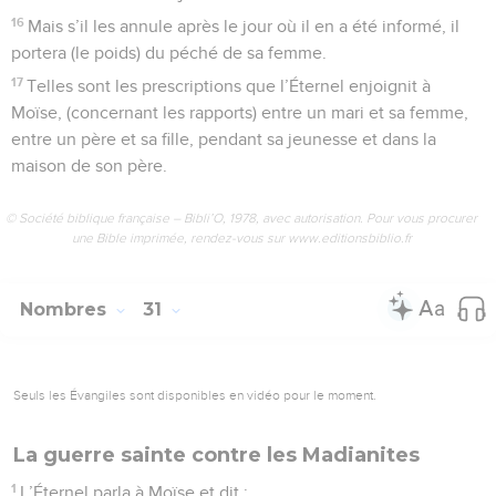
16
Mais s’il les annule après le jour où il en a été informé, il
portera (le poids) du péché de sa femme.
17
Telles sont les prescriptions que l’Éternel enjoignit à
Moïse, (concernant les rapports) entre un mari et sa femme,
entre un père et sa fille, pendant sa jeunesse et dans la
maison de son père.
© Société biblique française – Bibli’O, 1978, avec autorisation. Pour vous procurer
une Bible imprimée, rendez-vous sur www.editionsbiblio.fr
Nombres
31
Seuls les Évangiles sont disponibles en vidéo pour le moment.
La guerre sainte contre les Madianites
1
L’Éternel parla à Moïse et dit :