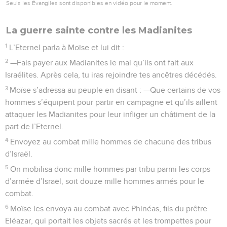
Seuls les Évangiles sont disponibles en vidéo pour le moment.
La guerre sainte contre les Madianites
1
L’Eternel parla à Moïse et lui dit :
2
—Fais payer aux Madianites le mal qu’ils ont fait aux
Israélites. Après cela, tu iras rejoindre tes ancêtres décédés.
3
Moïse s’adressa au peuple en disant : —Que certains de vos
hommes s’équipent pour partir en campagne et qu’ils aillent
attaquer les Madianites pour leur infliger un châtiment de la
part de l’Eternel.
4
Envoyez au combat mille hommes de chacune des tribus
d’Israël.
5
On mobilisa donc mille hommes par tribu parmi les corps
d’armée d’Israël, soit douze mille hommes armés pour le
combat.
6
Moïse les envoya au combat avec Phinéas, fils du prêtre
Eléazar, qui portait les objets sacrés et les trompettes pour