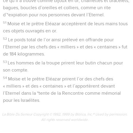
ce qu’il a trouvé comme bijoux en or, chaînettes et bracelets,
bagues, boucles d’oreilles et colliers, comme un rite
d’*expiation pour nos personnes devant l’Eternel.
51
Moïse et le prêtre Eléazar acceptèrent de leurs mains tous
ces objets ouvragés en or.
52
Le poids total de l’or ainsi prélevé en offrande pour
l’Eternel par les chefs des « milliers » et des « centaines » fut
de 184 kilogrammes.
53
Les hommes de la troupe prirent leur butin chacun pour
son compte.
54
Moïse et le prêtre Eléazar prirent l’or des chefs des
« milliers » et des « centaines » et l’apportèrent devant
l’Eternel dans la *tente de la Rencontre comme mémorial
pour les Israélites.
La Bible Du Semeur Copyright © 1992, 1999 by Biblica, Inc.® Used by permission.
All rights reserved worldwide.