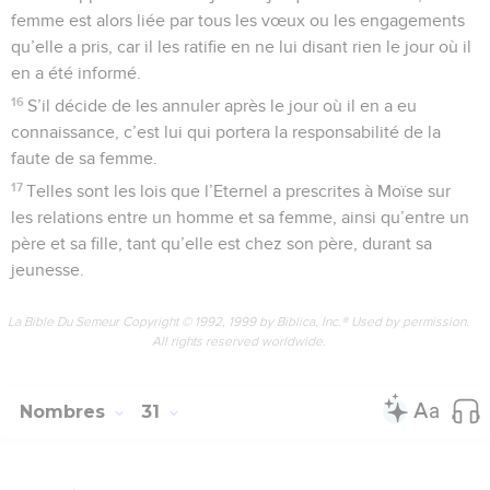
femme est alors liée par tous les vœux ou les engagements
qu’elle a pris, car il les ratifie en ne lui disant rien le jour où il
en a été informé.
16
S’il décide de les annuler après le jour où il en a eu
connaissance, c’est lui qui portera la responsabilité de la
faute de sa femme.
17
Telles sont les lois que l’Eternel a prescrites à Moïse sur
les relations entre un homme et sa femme, ainsi qu’entre un
père et sa fille, tant qu’elle est chez son père, durant sa
jeunesse.
La Bible Du Semeur Copyright © 1992, 1999 by Biblica, Inc.® Used by permission.
All rights reserved worldwide.
Nombres
31