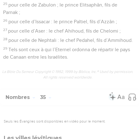
25
pour celle de Zabulon ; le prince Elitsaphân, fils de
Parnak ;
26
pour celle d’Issacar : le prince Paltiel, fils d’Azzân ;
27
pour celle d’Aser : le chef Ahihoud, fils de Chelomi ;
28
pour celle de Nephtali : le chef Pedahel, fils d’Ammihoud.
29
Tels sont ceux à qui l’Eternel ordonna de répartir le pays
de Canaan entre les Israélites.
La Bible Du Semeur Copyright © 1992, 1999 by Biblica, Inc.® Used by permission.
All rights reserved worldwide.
Nombres
35
Seuls les Évangiles sont disponibles en vidéo pour le moment.
Les villes lévitiques