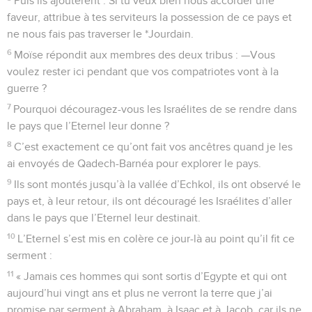
Puis ils ajoutèrent : Si tu veux bien nous accorder une
faveur, attribue à tes serviteurs la possession de ce pays et
ne nous fais pas traverser le *Jourdain.
6
Moïse répondit aux membres des deux tribus : —Vous
voulez rester ici pendant que vos compatriotes vont à la
guerre ?
7
Pourquoi découragez-vous les Israélites de se rendre dans
le pays que l’Eternel leur donne ?
8
C’est exactement ce qu’ont fait vos ancêtres quand je les
ai envoyés de Qadech-Barnéa pour explorer le pays.
9
Ils sont montés jusqu’à la vallée d’Echkol, ils ont observé le
pays et, à leur retour, ils ont découragé les Israélites d’aller
dans le pays que l’Eternel leur destinait.
10
L’Eternel s’est mis en colère ce jour-là au point qu’il fit ce
serment :
11
« Jamais ces hommes qui sont sortis d’Egypte et qui ont
aujourd’hui vingt ans et plus ne verront la terre que j’ai
promise par serment à Abraham, à Isaac et à Jacob, car ils ne