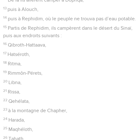
13
puis à Alouch,
14
puis à Rephidim, où le peuple ne trouva pas d’eau potable.
15
Partis de Rephidim, ils campèrent dans le désert du Sinaï,
puis aux endroits suivants :
16
Qibroth-Hattaava,
17
Hatséroth,
18
Ritma,
19
Rimmôn-Pérets,
20
Libna,
21
Rissa,
22
Qehélata,
23
à la montagne de Chapher,
24
Harada,
25
Maqhéloth,
26
Tahath,