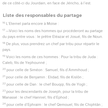
de ce côté-ci du Jourdain, en face de Jéricho, à l’est.
Liste des responsables du partage
16
L’Eternel parla encore à Moïse :
17
—Voici les noms des hommes qui procéderont au partage
du pays entre vous : le prêtre Eléazar et Josué, fils de Noun.
18
De plus, vous prendrez un chef par tribu pour répartir le
pays.
19
Voici les noms de ces hommes : Pour la tribu de Juda :
Caleb, fils de Yephounné ;
20
pour celle de Siméon : Samuel, fils d’Ammihoud ;
21
pour celle de Benjamin : Elidad, fils de Kislôn ;
22
pour celle de Dan : le chef Bouqqi, fils de Yogli ;
23
pour les descendants de Joseph, pour la tribu de
Manassé : le chef Hanniel, fils d’Ephod ;
24
pour celle d’Ephraïm : le chef Qemouel, fils de Chiphtân ;