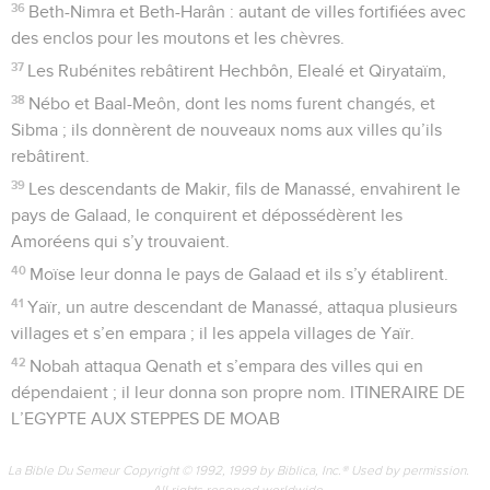
36
Beth-Nimra et Beth-Harân : autant de villes fortifiées avec
des enclos pour les moutons et les chèvres.
37
Les Rubénites rebâtirent Hechbôn, Elealé et Qiryataïm,
38
Nébo et Baal-Meôn, dont les noms furent changés, et
Sibma ; ils donnèrent de nouveaux noms aux villes qu’ils
rebâtirent.
39
Les descendants de Makir, fils de Manassé, envahirent le
pays de Galaad, le conquirent et dépossédèrent les
Amoréens qui s’y trouvaient.
40
Moïse leur donna le pays de Galaad et ils s’y établirent.
41
Yaïr, un autre descendant de Manassé, attaqua plusieurs
villages et s’en empara ; il les appela villages de Yaïr.
42
Nobah attaqua Qenath et s’empara des villes qui en
dépendaient ; il leur donna son propre nom. ITINERAIRE DE
L’EGYPTE AUX STEPPES DE MOAB
La Bible Du Semeur Copyright © 1992, 1999 by Biblica, Inc.® Used by permission.
All rights reserved worldwide.