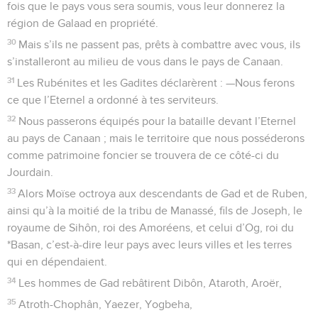
fois que le pays vous sera soumis, vous leur donnerez la
région de Galaad en propriété.
30
Mais s’ils ne passent pas, prêts à combattre avec vous, ils
s’installeront au milieu de vous dans le pays de Canaan.
31
Les Rubénites et les Gadites déclarèrent : —Nous ferons
ce que l’Eternel a ordonné à tes serviteurs.
32
Nous passerons équipés pour la bataille devant l’Eternel
au pays de Canaan ; mais le territoire que nous posséderons
comme patrimoine foncier se trouvera de ce côté-ci du
Jourdain.
33
Alors Moïse octroya aux descendants de Gad et de Ruben,
ainsi qu’à la moitié de la tribu de Manassé, fils de Joseph, le
royaume de Sihôn, roi des Amoréens, et celui d’Og, roi du
*Basan, c’est-à-dire leur pays avec leurs villes et les terres
qui en dépendaient.
34
Les hommes de Gad rebâtirent Dibôn, Ataroth, Aroër,
35
Atroth-Chophân, Yaezer, Yogbeha,