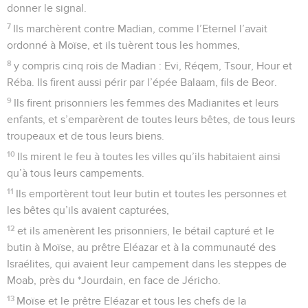
donner le signal.
7
Ils marchèrent contre Madian, comme l’Eternel l’avait
ordonné à Moïse, et ils tuèrent tous les hommes,
8
y compris cinq rois de Madian : Evi, Réqem, Tsour, Hour et
Réba. Ils firent aussi périr par l’épée Balaam, fils de Beor.
9
Ils firent prisonniers les femmes des Madianites et leurs
enfants, et s’emparèrent de toutes leurs bêtes, de tous leurs
troupeaux et de tous leurs biens.
10
Ils mirent le feu à toutes les villes qu’ils habitaient ainsi
qu’à tous leurs campements.
11
Ils emportèrent tout leur butin et toutes les personnes et
les bêtes qu’ils avaient capturées,
12
et ils amenèrent les prisonniers, le bétail capturé et le
butin à Moïse, au prêtre Eléazar et à la communauté des
Israélites, qui avaient leur campement dans les steppes de
Moab, près du *Jourdain, en face de Jéricho.
13
Moïse et le prêtre Eléazar et tous les chefs de la