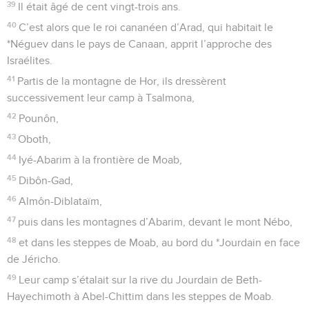
39
Il était âgé de cent vingt-trois ans.
40
C’est alors que le roi cananéen d’Arad, qui habitait le
*Néguev dans le pays de Canaan, apprit l’approche des
Israélites.
41
Partis de la montagne de Hor, ils dressèrent
successivement leur camp à Tsalmona,
42
Pounôn,
43
Oboth,
44
Iyé-Abarim à la frontière de Moab,
45
Dibôn-Gad,
46
Almôn-Diblataïm,
47
puis dans les montagnes d’Abarim, devant le mont Nébo,
48
et dans les steppes de Moab, au bord du *Jourdain en face
de Jéricho.
49
Leur camp s’étalait sur la rive du Jourdain de Beth-
Hayechimoth à Abel-Chittim dans les steppes de Moab.