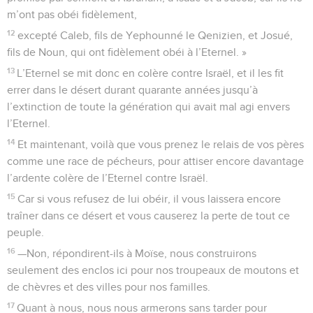
m’ont pas obéi fidèlement,
12
excepté Caleb, fils de Yephounné le Qenizien, et Josué,
fils de Noun, qui ont fidèlement obéi à l’Eternel. »
13
L’Eternel se mit donc en colère contre Israël, et il les fit
errer dans le désert durant quarante années jusqu’à
l’extinction de toute la génération qui avait mal agi envers
l’Eternel.
14
Et maintenant, voilà que vous prenez le relais de vos pères
comme une race de pécheurs, pour attiser encore davantage
l’ardente colère de l’Eternel contre Israël.
15
Car si vous refusez de lui obéir, il vous laissera encore
traîner dans ce désert et vous causerez la perte de tout ce
peuple.
16
—Non, répondirent-ils à Moïse, nous construirons
seulement des enclos ici pour nos troupeaux de moutons et
de chèvres et des villes pour nos familles.
17
Quant à nous, nous nous armerons sans tarder pour