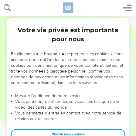
32
et le septième jour, sept taureaux, deux béliers et
quatorze agneaux.
Semeur
35
Le huitième jour, vous aurez un jour de fête cultuelle.
Votre vie privée est importante
Nombres
29
Vous n’accomplirez ce jour-là aucune tâche de votre travail
pour nous
habituel.
36
Vous offrirez en *holocauste, et en sacrifice consumé par
En cliquant sur le bouton « Accepter tous les cookies », vous
le feu, à l’odeur qui apaisera l’Eternel : un taureau, un bélier,
acceptez que TopChrétien utilise des traceurs (comme des
sept agneaux dans leur première année, sans défaut,
cookies ou l'identifiant unique de votre compte utilisateur) et
traite vos données à caractère personnel (comme vos
37
avec les offrandes et les libations correspondantes pour le
données de navigation et les informations renseignées dans
taureau, le bélier et les agneaux, selon leur nombre et
votre compte utilisateur) dans les buts suivants :
conformément au rituel prescrit.
38
Vous immolerez un bouc en sacrifice pour le péché, tout
Mesurer l'audience de notre service
Vous permettre d'utiliser des services tiers tels que de la
ceci en plus de l’holocauste perpétuel, de son offrande et de
vidéo, des cartes du monde…
sa libation.
Vous permettre d'entrer en contact avec notre service de
39
relation aux utilisateurs.
—Voilà ce que vous offrirez à l’Eternel à l’occasion de vos
jours de fêtes et en plus de vos sacrifices volontaires, de
ceux que vous faites pour accomplir un *vœu et de vos
Choisir mes cookies