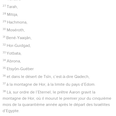
27
Tarah,
28
Mitqa,
29
Hachmona,
30
Moséroth,
31
Bené-Yaaqân,
32
Hor-Guidgad,
33
Yotbata,
34
Abrona,
35
Etsyôn-Guéber
36
et dans le désert de Tsîn, c’est-à-dire Qadech,
37
à la montagne de Hor, à la limite du pays d’Edom.
38
Là, sur ordre de l’Eternel, le prêtre Aaron gravit la
montagne de Hor, où il mourut le premier jour du cinquième
mois de la quarantième année après le départ des Israélites
d’Egypte.