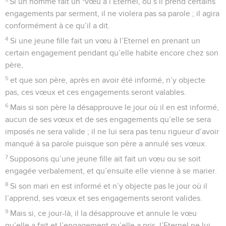
Si un homme fait un *vœu à l’Eternel, ou s’il prend certains
engagements par serment, il ne violera pas sa parole ; il agira
conformément à ce qu’il a dit.
4
Si une jeune fille fait un vœu à l’Eternel en prenant un
certain engagement pendant qu’elle habite encore chez son
père,
5
et que son père, après en avoir été informé, n’y objecte
pas, ces vœux et ces engagements seront valables.
6
Mais si son père la désapprouve le jour où il en est informé,
aucun de ses vœux et de ses engagements qu’elle se sera
imposés ne sera valide ; il ne lui sera pas tenu rigueur d’avoir
manqué à sa parole puisque son père a annulé ses vœux.
7
Supposons qu’une jeune fille ait fait un vœu ou se soit
engagée verbalement, et qu’ensuite elle vienne à se marier.
8
Si son mari en est informé et n’y objecte pas le jour où il
l’apprend, ses vœux et ses engagements seront valides.
9
Mais si, ce jour-là, il la désapprouve et annule le vœu
qu’elle a fait et l’engagement qu’elle a pris, l’Eternel ne lui