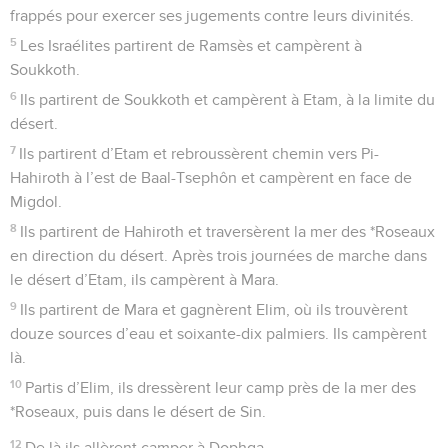
frappés pour exercer ses jugements contre leurs divinités.
5
Les Israélites partirent de Ramsès et campèrent à
Soukkoth.
6
Ils partirent de Soukkoth et campèrent à Etam, à la limite du
désert.
7
Ils partirent d’Etam et rebroussèrent chemin vers Pi-
Hahiroth à l’est de Baal-Tsephôn et campèrent en face de
Migdol.
8
Ils partirent de Hahiroth et traversèrent la mer des *Roseaux
en direction du désert. Après trois journées de marche dans
le désert d’Etam, ils campèrent à Mara.
9
Ils partirent de Mara et gagnèrent Elim, où ils trouvèrent
douze sources d’eau et soixante-dix palmiers. Ils campèrent
là.
10
Partis d’Elim, ils dressèrent leur camp près de la mer des
*Roseaux, puis dans le désert de Sin.
12
De là ils allèrent camper à Dophqa,