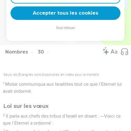
holocaustes, de vos offrandes, de vos libations et de vos
sacrifices de communion.
Accepter tous les cookies
La Bible Du Semeur Copyright © 1992, 1999 by Biblica, Inc.® Used by permission.
Tout refuser
All rights reserved worldwide.
Nombres
30
Seuls les Évangiles sont disponibles en vidéo pour le moment.
1
Moïse communiqua aux Israélites tout ce que l’Eternel lui
avait ordonné.
Loi sur les vœux
2
Il parla aux chefs des tribus d’Israël en disant : —Voici ce
que l’Eternel a ordonné :
3