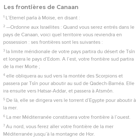
Les frontières de Canaan
1
L’Eternel parla à Moïse, en disant :
2
—Ordonne aux Israélites : Quand vous serez entrés dans le
pays de Canaan, voici quel territoire vous reviendra en
possession : ses frontières sont les suivantes :
3
la limite méridionale de votre pays partira du désert de Tsîn
et longera le pays d’Edom. A l’est, votre frontière sud partira
de la mer Morte ;
4
elle obliquera au sud vers la montée des Scorpions et
passera par Tsîn pour aboutir au sud de Qadech-Barnéa. Elle
ira ensuite vers Hatsar-Addar, et passera à Atsmôn.
5
De là, elle se dirigera vers le torrent d’Egypte pour aboutir à
la mer.
6
La mer Méditerranée constituera votre frontière à l’ouest.
7
Au nord, vous ferez aller votre frontière de la mer
Méditerranée jusqu’à la montagne de Hor.