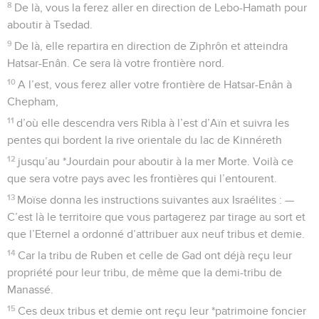
8
De là, vous la ferez aller en direction de Lebo-Hamath pour
aboutir à Tsedad.
9
De là, elle repartira en direction de Ziphrôn et atteindra
Hatsar-Enân. Ce sera là votre frontière nord.
10
A l’est, vous ferez aller votre frontière de Hatsar-Enân à
Chepham,
11
d’où elle descendra vers Ribla à l’est d’Aïn et suivra les
pentes qui bordent la rive orientale du lac de Kinnéreth
12
jusqu’au *Jourdain pour aboutir à la mer Morte. Voilà ce
que sera votre pays avec les frontières qui l’entourent.
13
Moïse donna les instructions suivantes aux Israélites : —
C’est là le territoire que vous partagerez par tirage au sort et
que l’Eternel a ordonné d’attribuer aux neuf tribus et demie.
14
Car la tribu de Ruben et celle de Gad ont déjà reçu leur
propriété pour leur tribu, de même que la demi-tribu de
Manassé.
15
Ces deux tribus et demie ont reçu leur *patrimoine foncier