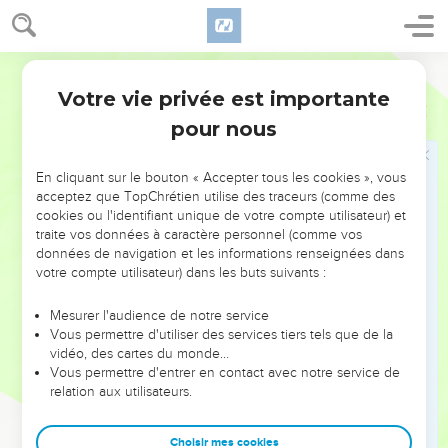
24
et à vous revêtir de l'homme nouveau, créé selon Dieu
dans la justice et la sainteté que produit la vérité.
25
C'est pourquoi, vous débarrassant du mensonge, dites
Segond 21
chacun la vérité à votre prochain, car nous sommes membres
Votre vie privée est importante
Ephésiens
4
les uns des autres.
pour nous
26
Si vous vous mettez en colère, ne péchez pas. Que le
soleil ne se couche pas sur votre colère,
En cliquant sur le bouton « Accepter tous les cookies », vous
27
et ne laissez aucune place au diable.
acceptez que TopChrétien utilise des traceurs (comme des
cookies ou l'identifiant unique de votre compte utilisateur) et
28
Que celui qui volait cesse de voler ; qu'il se donne plutôt
traite vos données à caractère personnel (comme vos
la peine de travailler honnêtement de ses [propres] mains
données de navigation et les informations renseignées dans
pour avoir de quoi donner à celui qui est dans le besoin.
votre compte utilisateur) dans les buts suivants :
29
Qu'aucune parole malsaine ne sorte de votre bouche,
Mesurer l'audience de notre service
mais seulement de bonnes paroles qui, en fonction des
Vous permettre d'utiliser des services tiers tels que de la
besoins, servent à l’édification et transmettent une grâce à
vidéo, des cartes du monde…
Vous permettre d'entrer en contact avec notre service de
ceux qui les entendent.
relation aux utilisateurs.
30
N'attristez pas le Saint-Esprit de Dieu, par lequel vous avez
été marqués d’une empreinte pour le jour de la libération.
Choisir mes cookies