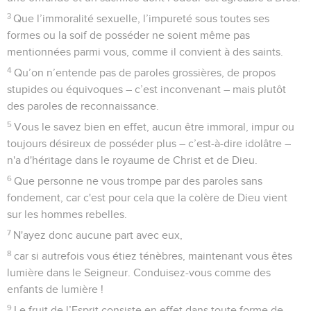
3
Que l’immoralité sexuelle, l’impureté sous toutes ses
formes ou la soif de posséder ne soient même pas
mentionnées parmi vous, comme il convient à des saints.
4
Qu’on n’entende pas de paroles grossières, de propos
stupides ou équivoques – c’est inconvenant – mais plutôt
des paroles de reconnaissance.
5
Vous le savez bien en effet, aucun être immoral, impur ou
toujours désireux de posséder plus – c’est-à-dire idolâtre –
n'a d'héritage dans le royaume de Christ et de Dieu.
6
Que personne ne vous trompe par des paroles sans
fondement, car c'est pour cela que la colère de Dieu vient
sur les hommes rebelles.
7
N'ayez donc aucune part avec eux,
8
car si autrefois vous étiez ténèbres, maintenant vous êtes
lumière dans le Seigneur. Conduisez-vous comme des
enfants de lumière !
9
Le fruit de l’Esprit consiste en effet dans toute forme de