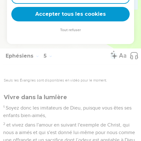
31
Que toute amertume, toute fureur, toute colère, tout éclat
de voix, toute calomnie et toute forme de méchanceté
Accepter tous les cookies
disparaissent du milieu de vous.
32
Soyez bons et pleins de compassion les uns envers les
Tout refuser
autres ; pardonnez-vous réciproquement comme Dieu nous
a pardonné en Christ.
Ephésiens
5
Seuls les Évangiles sont disponibles en vidéo pour le moment.
Vivre dans la lumière
1
Soyez donc les imitateurs de Dieu, puisque vous êtes ses
enfants bien-aimés,
2
et vivez dans l'amour en suivant l'exemple de Christ, qui
nous a aimés et qui s'est donné lui-même pour nous comme
une offrande et un sacrifice dont l’odeur est agréable à Dieu.