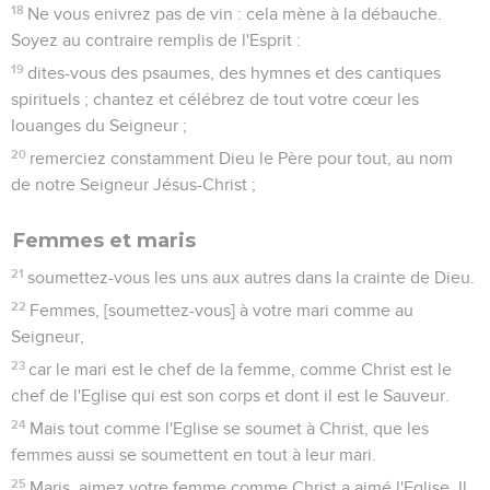
18
Ne vous enivrez pas de vin : cela mène à la débauche.
Soyez au contraire remplis de l'Esprit :
19
dites-vous des psaumes, des hymnes et des cantiques
spirituels ; chantez et célébrez de tout votre cœur les
louanges du Seigneur ;
20
remerciez constamment Dieu le Père pour tout, au nom
de notre Seigneur Jésus-Christ ;
Femmes et maris
21
soumettez-vous les uns aux autres dans la crainte de Dieu.
22
Femmes, [soumettez-vous] à votre mari comme au
Seigneur,
23
car le mari est le chef de la femme, comme Christ est le
chef de l'Eglise qui est son corps et dont il est le Sauveur.
24
Mais tout comme l'Eglise se soumet à Christ, que les
femmes aussi se soumettent en tout à leur mari.
25
Maris, aimez votre femme comme Christ a aimé l'Eglise. Il