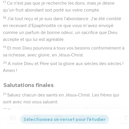
17
Ce n'est pas que je recherche les dons, mais je désire
qu’un fruit abondant soit porté sur votre compte.
18
J'ai tout reçu et je suis dans l'abondance. J'ai été comblé
en recevant d’Epaphrodite ce que vous m’avez envoyé
comme un parfum de bonne odeur, un sacrifice que Dieu
accepte et qui lui est agréable.
19
Et mon Dieu pourvoira à tous vos besoins conformément à
sa richesse, avec gloire, en Jésus-Christ.
20
A notre Dieu et Père soit la gloire aux siècles des siècles !
Amen !
Salutations finales
21
Saluez chacun des saints en Jésus-Christ. Les frères qui
sont avec moi vous saluent.
22
Tous les saints vous saluent, en particulier ceux de
l’entourage de l’empereur.
Contenus
Versions
Commentaires
Strong
Dictionnaire
23
Que la grâce du Seigneur Jésus-Christ soit avec vous