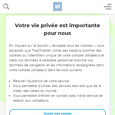
28
Quand il affermissait les nuées d'en haut ; quand il serrait
ferme les fontaines des abîmes ;
Martin
29
Quand il mettait son ordonnance touchant la mer, afin que
Votre vie privée est importante
Proverbes
8
les eaux ne passassent point ses bords ; quand il compassait
pour nous
les fondements de la terre ;
30
J'étais alors par-devers lui son nourrisson, j'étais ses
En cliquant sur le bouton « Accepter tous les cookies », vous
délices de tous les jours, et toujours j'étais en joie en sa
acceptez que TopChrétien utilise des traceurs (comme des
présence.
cookies ou l'identifiant unique de votre compte utilisateur) et
31
Je me réjouissais en la partie habitable de sa terre, et mes
traite vos données à caractère personnel (comme vos
données de navigation et les informations renseignées dans
plaisirs étaient avec les enfants des hommes.
votre compte utilisateur) dans les buts suivants :
Heureux l'homme qui écoute la Sagesse
Mesurer l'audience de notre service
Vous permettre d'utiliser des services tiers tels que de la
32
Maintenant donc, enfants, écoutez-moi ; car bienheureux
vidéo, des cartes du monde…
seront ceux qui garderont mes voies.
Vous permettre d'entrer en contact avec notre service de
relation aux utilisateurs.
33
Ecoutez l'instruction, et soyez sages, et ne la rejetez point.
34
Ô ! que bienheureux est l'homme qui m'écoute, ne
Choisir mes cookies