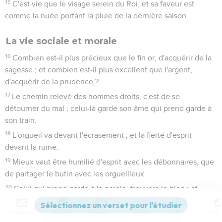
15
C'est vie que le visage serein du Roi, et sa faveur est
comme la nuée portant la pluie de la dernière saison.
La vie sociale et morale
16
Combien est-il plus précieux que le fin or, d'acquérir de la
sagesse ; et combien est-il plus excellent que l'argent,
d'acquérir de la prudence ?
17
Le chemin relevé des hommes droits, c'est de se
détourner du mal ; celui-là garde son âme qui prend garde à
son train.
18
L'orgueil va devant l'écrasement ; et la fierté d'esprit
devant la ruine.
19
Mieux vaut être humilié d'esprit avec les débonnaires, que
de partager le butin avec les orgueilleux.
20
Celui qui prend garde à la parole, trouvera le bien ; et
celui qui se confie en l'Eternel, est bienheureux.
Contenus
Versions
Commentaires
Strong
Dictionnaire
21
On appellera prudent le sage de coeur ; et la douceur des