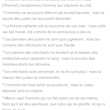
[l'Eternel] condamnera l'homme qui machine du mal.
3
L'homme ne sera point affermi par la méchanceté ; mais la
racine des justes ne sera point ébranlée.
4
La femme vaillante est la couronne de son mari ; mais celle
qui fait honte, est comme de la vermoulure à ses os.
5
Les pensées des justes ne sont que jugement ; mais les
conseils des méchants ne sont que fraude.
6
Les paroles des méchants ne tendent qu'à dresser des
embûches pour répandre le sang ; mais la bouche des
hommes droits les délivrera.
7
Les méchants sont renversés, et ils ne sont plus ; mais la
maison des justes se maintiendra.
8
L'homme est loué selon sa prudence ; mais le coeur
dépravé sera en mépris.
9
Mieux vaut l'homme qui ne fait point cas de soi-même,
bien qu'il ait des serviteurs, que celui qui se glorifie, et qui a
faute de pain.