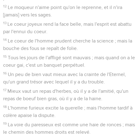
12
Le moqueur n'aime point qu'on le reprenne, et il n'ira
[jamais] vers les sages.
13
Le coeur joyeux rend la face belle, mais l'esprit est abattu
par l'ennui du coeur.
14
Le coeur de l'homme prudent cherche la science ; mais la
bouche des fous se repaît de folie.
15
Tous les jours de l'affligé sont mauvais ; mais quand on a le
coeur gai, c'est un banquet perpétuel.
16
Un peu de bien vaut mieux avec la crainte de l'Eternel,
qu'un grand trésor avec lequel il y a du trouble.
17
Mieux vaut un repas d'herbes, où il y a de l'amitié, qu'un
repas de boeuf bien gras, où il y a de la haine.
18
L'homme furieux excite la querelle ; mais l'homme tardif à
colère apaise la dispute.
19
La voie du paresseux est comme une haie de ronces ; mais
le chemin des hommes droits est relevé.