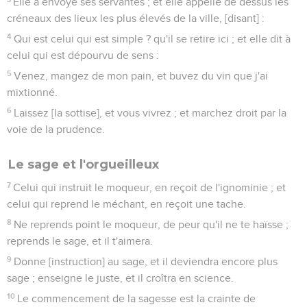
Elle a envoyé ses servantes ; et elle appelle de dessus les
créneaux des lieux les plus élevés de la ville, [disant] :
4
Qui est celui qui est simple ? qu'il se retire ici ; et elle dit à
celui qui est dépourvu de sens :
5
Venez, mangez de mon pain, et buvez du vin que j'ai
mixtionné.
6
Laissez [la sottise], et vous vivrez ; et marchez droit par la
voie de la prudence.
Le sage et l'orgueilleux
7
Celui qui instruit le moqueur, en reçoit de l'ignominie ; et
celui qui reprend le méchant, en reçoit une tache.
8
Ne reprends point le moqueur, de peur qu'il ne te haïsse ;
reprends le sage, et il t'aimera.
9
Donne [instruction] au sage, et il deviendra encore plus
sage ; enseigne le juste, et il croîtra en science.
10
Le commencement de la sagesse est la crainte de