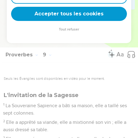
bougeant de mes portes tous les jours, et gardant les
poteaux de mes portes !
Accepter tous les cookies
35
Car celui qui me trouve, trouve la vie, et attire la faveur de
l'Eternel.
Tout refuser
36
Mais celui qui m'offense, fait tort à son âme ; tous ceux qui
me haïssent, aiment la mort.
Proverbes
9
Seuls les Évangiles sont disponibles en vidéo pour le moment.
L'invitation de la Sagesse
1
La Souveraine Sapience a bâti sa maison, elle a taillé ses
sept colonnes.
2
Elle a apprêté sa viande, elle a mixtionné son vin ; elle a
aussi dressé sa table.
3