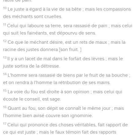
10
Le juste a égard à la vie de sa bête ; mais les compassions
des méchants sont cruelles.
11
Celui qui laboure sa terre, sera rassasié de pain ; mais celui
qui suit les fainéants, est dépourvu de sens.
12
Ce que le méchant désire, est un rets de maux ; mais la
racine des justes donnera [son fruit. ]
13
Il y a un lacet de mal dans le forfait des lèvres ; mais le
juste sortira de la détresse.
14
L'homme sera rassasié de biens par le fruit de sa bouche ;
et on rendra à l'homme la rétribution de ses mains.
15
La voie du fou est droite à son opinion ; mais celui qui
écoute le conseil, est sage.
16
Quant au fou, son dépit se connaît le même jour ; mais
l'homme bien avisé couvre son ignominie.
17
Celui qui prononce des choses véritables, fait rapport de
ce qui est juste ; mais le faux témoin fait des rapports