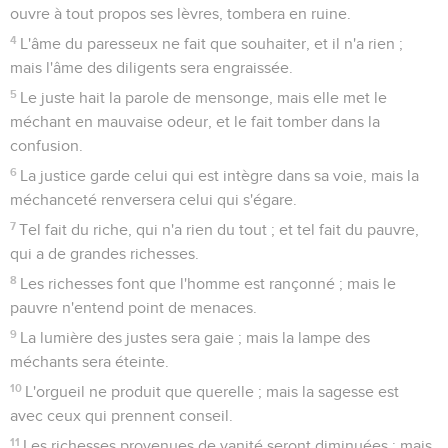
ouvre à tout propos ses lèvres, tombera en ruine.
4
L'âme du paresseux ne fait que souhaiter, et il n'a rien ;
mais l'âme des diligents sera engraissée.
5
Le juste hait la parole de mensonge, mais elle met le
méchant en mauvaise odeur, et le fait tomber dans la
confusion.
6
La justice garde celui qui est intègre dans sa voie, mais la
méchanceté renversera celui qui s'égare.
7
Tel fait du riche, qui n'a rien du tout ; et tel fait du pauvre,
qui a de grandes richesses.
8
Les richesses font que l'homme est rançonné ; mais le
pauvre n'entend point de menaces.
9
La lumière des justes sera gaie ; mais la lampe des
méchants sera éteinte.
10
L'orgueil ne produit que querelle ; mais la sagesse est
avec ceux qui prennent conseil.
11
Les richesses provenues de vanité seront diminuées ; mais