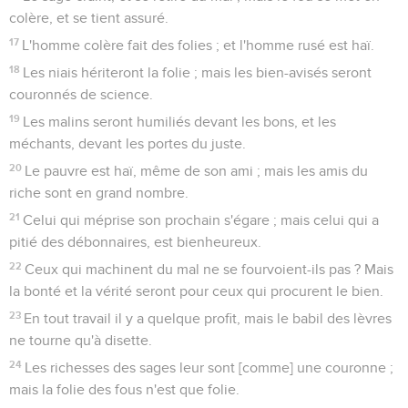
colère, et se tient assuré.
17
L'homme colère fait des folies ; et l'homme rusé est haï.
18
Les niais hériteront la folie ; mais les bien-avisés seront
couronnés de science.
19
Les malins seront humiliés devant les bons, et les
méchants, devant les portes du juste.
20
Le pauvre est haï, même de son ami ; mais les amis du
riche sont en grand nombre.
21
Celui qui méprise son prochain s'égare ; mais celui qui a
pitié des débonnaires, est bienheureux.
22
Ceux qui machinent du mal ne se fourvoient-ils pas ? Mais
la bonté et la vérité seront pour ceux qui procurent le bien.
23
En tout travail il y a quelque profit, mais le babil des lèvres
ne tourne qu'à disette.
24
Les richesses des sages leur sont [comme] une couronne ;
mais la folie des fous n'est que folie.