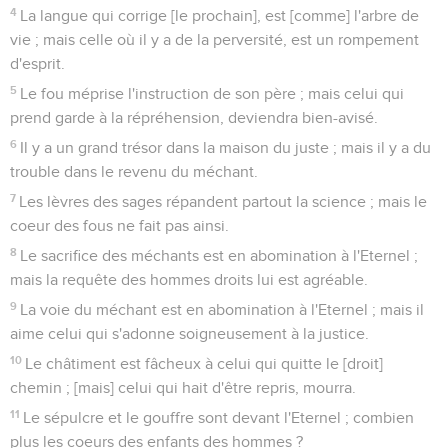
4
La langue qui corrige [le prochain], est [comme] l'arbre de
vie ; mais celle où il y a de la perversité, est un rompement
d'esprit.
5
Le fou méprise l'instruction de son père ; mais celui qui
prend garde à la répréhension, deviendra bien-avisé.
6
Il y a un grand trésor dans la maison du juste ; mais il y a du
trouble dans le revenu du méchant.
7
Les lèvres des sages répandent partout la science ; mais le
coeur des fous ne fait pas ainsi.
8
Le sacrifice des méchants est en abomination à l'Eternel ;
mais la requête des hommes droits lui est agréable.
9
La voie du méchant est en abomination à l'Eternel ; mais il
aime celui qui s'adonne soigneusement à la justice.
10
Le châtiment est fâcheux à celui qui quitte le [droit]
chemin ; [mais] celui qui hait d'être repris, mourra.
11
Le sépulcre et le gouffre sont devant l'Eternel ; combien
plus les coeurs des enfants des hommes ?