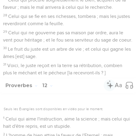
faveur ; mais le mal arrivera à celui qui le recherche.
28
Celui qui se fie en ses richesses, tombera ; mais les justes
reverdiront comme la feuille.
29
Celui qui ne gouverne pas sa maison par ordre, aura le
vent pour héritage ; et le fou sera serviteur du sage de coeur.
30
Le fruit du juste est un arbre de vie ; et celui qui gagne les
âmes [est] sage.
31
Voici, le juste reçoit en la terre sa rétribution, combien
plus le méchant et le pécheur [la recevront-ils ? ]
Proverbes
12
Seuls les Évangiles sont disponibles en vidéo pour le moment.
1
Celui qui aime l'instruction, aime la science ; mais celui qui
hait d'être repris, est un stupide.
2
L'homme de bien attire la faveur de l'Eternel ; mais