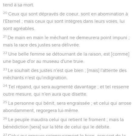
tend à sa mort.
20
Ceux qui sont dépravés de coeur, sont en abomination à
l'Eternel ; mais ceux qui sont intègres dans leurs voies, lui
sont agréables.
21
De main en main le méchant ne demeurera point impuni ;
mais la race des justes sera délivrée.
22
Une belle femme se détournant de la raison, est [comme]
une bague d'or au museau d'une truie.
23
Le souhait des justes n'est que bien ; [mais] l'attente des
méchants n'est qu'indignation.
24
Tel répand, qui sera augmenté davantage ; et tel resserre
outre mesure, qui n'en aura que disette.
25
La personne qui bénit, sera engraissée ; et celui qui arrose
abondamment, regorgera lui-même.
26
Le peuple maudira celui qui retient le froment ; mais la
bénédiction [sera] sur la tête de celui qui le débite.
27
Celui qui procure soigneusement le bien, acquiert de la