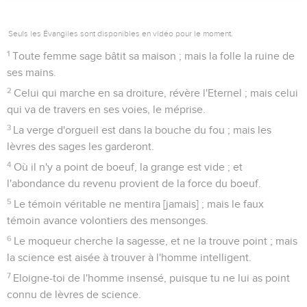
Seuls les Évangiles sont disponibles en vidéo pour le moment.
1
Toute femme sage bâtit sa maison ; mais la folle la ruine de
ses mains.
2
Celui qui marche en sa droiture, révère l'Eternel ; mais celui
qui va de travers en ses voies, le méprise.
3
La verge d'orgueil est dans la bouche du fou ; mais les
lèvres des sages les garderont.
4
Où il n'y a point de boeuf, la grange est vide ; et
l'abondance du revenu provient de la force du boeuf.
5
Le témoin véritable ne mentira [jamais] ; mais le faux
témoin avance volontiers des mensonges.
6
Le moqueur cherche la sagesse, et ne la trouve point ; mais
la science est aisée à trouver à l'homme intelligent.
7
Eloigne-toi de l'homme insensé, puisque tu ne lui as point
connu de lèvres de science.