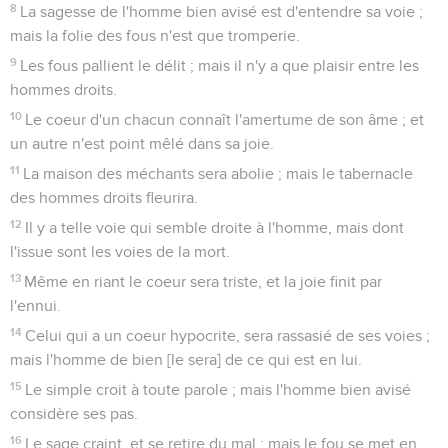
8
La sagesse de l'homme bien avisé est d'entendre sa voie ;
mais la folie des fous n'est que tromperie.
9
Les fous pallient le délit ; mais il n'y a que plaisir entre les
hommes droits.
10
Le coeur d'un chacun connaît l'amertume de son âme ; et
un autre n'est point mêlé dans sa joie.
11
La maison des méchants sera abolie ; mais le tabernacle
des hommes droits fleurira.
12
Il y a telle voie qui semble droite à l'homme, mais dont
l'issue sont les voies de la mort.
13
Même en riant le coeur sera triste, et la joie finit par
l'ennui.
14
Celui qui a un coeur hypocrite, sera rassasié de ses voies ;
mais l'homme de bien [le sera] de ce qui est en lui.
15
Le simple croit à toute parole ; mais l'homme bien avisé
considère ses pas.
16
Le sage craint, et se retire du mal ; mais le fou se met en