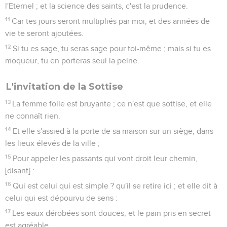
l'Eternel ; et la science des saints, c'est la prudence.
11
Car tes jours seront multipliés par moi, et des années de
vie te seront ajoutées.
12
Si tu es sage, tu seras sage pour toi-même ; mais si tu es
moqueur, tu en porteras seul la peine.
L'invitation de la Sottise
13
La femme folle est bruyante ; ce n'est que sottise, et elle
ne connaît rien.
14
Et elle s'assied à la porte de sa maison sur un siège, dans
les lieux élevés de la ville ;
15
Pour appeler les passants qui vont droit leur chemin,
[disant] :
16
Qui est celui qui est simple ? qu'il se retire ici ; et elle dit à
celui qui est dépourvu de sens :
17
Les eaux dérobées sont douces, et le pain pris en secret
est agréable.