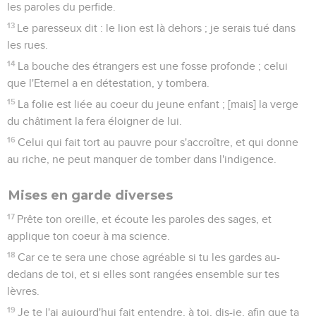
les paroles du perfide.
13
Le paresseux dit : le lion est là dehors ; je serais tué dans
les rues.
14
La bouche des étrangers est une fosse profonde ; celui
que l'Eternel a en détestation, y tombera.
15
La folie est liée au coeur du jeune enfant ; [mais] la verge
du châtiment la fera éloigner de lui.
16
Celui qui fait tort au pauvre pour s'accroître, et qui donne
au riche, ne peut manquer de tomber dans l'indigence.
Mises en garde diverses
17
Prête ton oreille, et écoute les paroles des sages, et
applique ton coeur à ma science.
18
Car ce te sera une chose agréable si tu les gardes au-
dedans de toi, et si elles sont rangées ensemble sur tes
lèvres.
19
Je te l'ai aujourd'hui fait entendre, à toi, dis-je, afin que ta