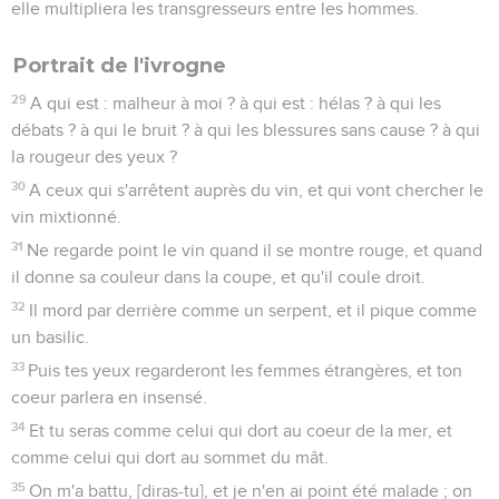
elle multipliera les transgresseurs entre les hommes.
Portrait de l'ivrogne
29
A qui est : malheur à moi ? à qui est : hélas ? à qui les
débats ? à qui le bruit ? à qui les blessures sans cause ? à qui
la rougeur des yeux ?
30
A ceux qui s'arrêtent auprès du vin, et qui vont chercher le
vin mixtionné.
31
Ne regarde point le vin quand il se montre rouge, et quand
il donne sa couleur dans la coupe, et qu'il coule droit.
32
Il mord par derrière comme un serpent, et il pique comme
un basilic.
33
Puis tes yeux regarderont les femmes étrangères, et ton
coeur parlera en insensé.
34
Et tu seras comme celui qui dort au coeur de la mer, et
comme celui qui dort au sommet du mât.
35
On m'a battu, [diras-tu], et je n'en ai point été malade ; on