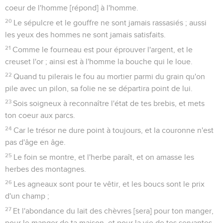
coeur de l'homme [répond] à l'homme.
20
Le sépulcre et le gouffre ne sont jamais rassasiés ; aussi
les yeux des hommes ne sont jamais satisfaits.
21
Comme le fourneau est pour éprouver l'argent, et le
creuset l'or ; ainsi est à l'homme la bouche qui le loue.
22
Quand tu pilerais le fou au mortier parmi du grain qu'on
pile avec un pilon, sa folie ne se départira point de lui.
23
Sois soigneux à reconnaître l'état de tes brebis, et mets
ton coeur aux parcs.
24
Car le trésor ne dure point à toujours, et la couronne n'est
pas d'âge en âge.
25
Le foin se montre, et l'herbe paraît, et on amasse les
herbes des montagnes.
26
Les agneaux sont pour te vêtir, et les boucs sont le prix
d'un champ ;
27
Et l'abondance du lait des chèvres [sera] pour ton manger,
pour le manger de ta maison, et pour la vie de tes servantes.