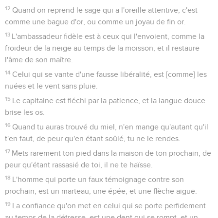
12
Quand on reprend le sage qui a l'oreille attentive, c'est
comme une bague d'or, ou comme un joyau de fin or.
13
L'ambassadeur fidèle est à ceux qui l'envoient, comme la
froideur de la neige au temps de la moisson, et il restaure
l'âme de son maître.
14
Celui qui se vante d'une fausse libéralité, est [comme] les
nuées et le vent sans pluie.
15
Le capitaine est fléchi par la patience, et la langue douce
brise les os.
16
Quand tu auras trouvé du miel, n'en mange qu'autant qu'il
t'en faut, de peur qu'en étant soûlé, tu ne le rendes.
17
Mets rarement ton pied dans la maison de ton prochain, de
peur qu'étant rassasié de toi, il ne te haïsse.
18
L'homme qui porte un faux témoignage contre son
prochain, est un marteau, une épée, et une flèche aiguë.
19
La confiance qu'on met en celui qui se porte perfidement
au temps de la détresse, est une dent qui se rompt, et un