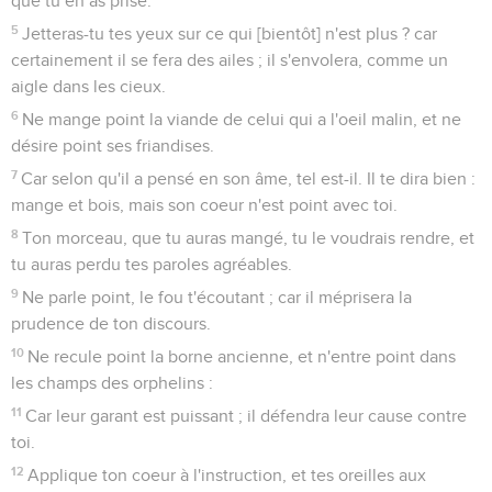
que tu en as prise.
5
Jetteras-tu tes yeux sur ce qui [bientôt] n'est plus ? car
certainement il se fera des ailes ; il s'envolera, comme un
aigle dans les cieux.
6
Ne mange point la viande de celui qui a l'oeil malin, et ne
désire point ses friandises.
7
Car selon qu'il a pensé en son âme, tel est-il. Il te dira bien :
mange et bois, mais son coeur n'est point avec toi.
8
Ton morceau, que tu auras mangé, tu le voudrais rendre, et
tu auras perdu tes paroles agréables.
9
Ne parle point, le fou t'écoutant ; car il méprisera la
prudence de ton discours.
10
Ne recule point la borne ancienne, et n'entre point dans
les champs des orphelins :
11
Car leur garant est puissant ; il défendra leur cause contre
toi.
12
Applique ton coeur à l'instruction, et tes oreilles aux