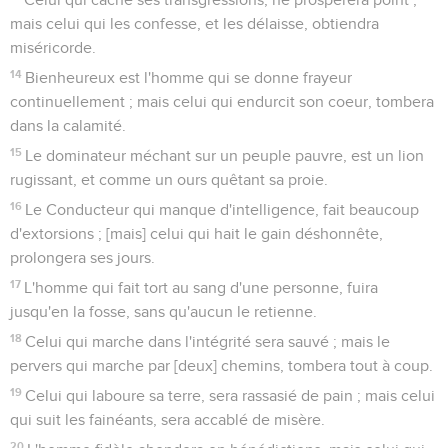
mais celui qui les confesse, et les délaisse, obtiendra
miséricorde.
14
Bienheureux est l'homme qui se donne frayeur
continuellement ; mais celui qui endurcit son coeur, tombera
dans la calamité.
15
Le dominateur méchant sur un peuple pauvre, est un lion
rugissant, et comme un ours quêtant sa proie.
16
Le Conducteur qui manque d'intelligence, fait beaucoup
d'extorsions ; [mais] celui qui hait le gain déshonnête,
prolongera ses jours.
17
L'homme qui fait tort au sang d'une personne, fuira
jusqu'en la fosse, sans qu'aucun le retienne.
18
Celui qui marche dans l'intégrité sera sauvé ; mais le
pervers qui marche par [deux] chemins, tombera tout à coup.
19
Celui qui laboure sa terre, sera rassasié de pain ; mais celui
qui suit les fainéants, sera accablé de misère.
20