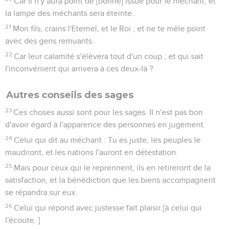
Car il n'y aura point de [bonne] issue pour le méchant, et
la lampe des méchants sera éteinte.
21
Mon fils, crains l'Eternel, et le Roi ; et ne te mêle point
avec des gens remuants.
22
Car leur calamité s'élèvera tout d'un coup ; et qui sait
l'inconvénient qui arrivera à ces deux-là ?
Autres conseils des sages
23
Ces choses aussi sont pour les sages. Il n'est pas bon
d'avoir égard à l'apparence des personnes en jugement.
24
Celui qui dit au méchant : Tu es juste, les peuples le
maudiront, et les nations l'auront en détestation.
25
Mais pour ceux qui le reprennent, ils en retireront de la
satisfaction, et la bénédiction que les biens accompagnent
se répandra sur eux.
26
Celui qui répond avec justesse fait plaisir [à celui qui
l'écoute. ]