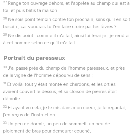
27
Range ton ouvrage dehors, et l'apprête au champ qui est à
toi, et puis bâtis ta maison.
28
Ne sois point témoin contre ton prochain, sans qu'il en soit
besoin ; car voudrais-tu t'en faire croire par tes lèvres ?
29
Ne dis point : comme il m'a fait, ainsi lui ferai-je ; je rendrai
à cet homme selon ce qu'il m'a fait.
Portrait du paresseux
30
J'ai passé près du champ de l'homme paresseux, et près
de la vigne de l'homme dépourvu de sens ;
31
Et voilà, tout y était monté en chardons, et les orties
avaient couvert le dessus, et sa cloison de pierres était
démolie.
32
Et ayant vu cela, je le mis dans mon coeur, je le regardai,
j'en reçus de l'instruction.
33
Un peu de dormir, un peu de sommeil, un peu de
ploiement de bras pour demeurer couché,