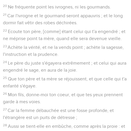
20
Ne fréquente point les ivrognes, ni les gourmands.
21
Car l'ivrogne et le gourmand seront appauvris ; et le long
dormir fait vêtir des robes déchirées.
22
Ecoute ton père, [comme] étant celui qui t'a engendré ; et
ne méprise point ta mère, quand elle sera devenue vieille.
23
Achète la vérité, et ne la vends point ; achète la sagesse,
l'instruction et la prudence.
24
Le père du juste s'égayera extrêmement ; et celui qui aura
engendré le sage, en aura de la joie.
25
Que ton père et ta mère se réjouissent, et que celle qui t'a
enfanté s'égaye.
26
Mon fils, donne-moi ton coeur, et que tes yeux prennent
garde à mes voies.
27
Car la femme débauchée est une fosse profonde, et
l'étrangère est un puits de détresse ;
28
Aussi se tient-elle en embûche, comme après la proie : et