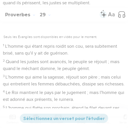
quand ils périssent, les justes se multiplient.
Proverbes
29
Seuls les Évangiles sont disponibles en vidéo pour le moment.
1
L'homme qui étant repris roidit son cou, sera subitement
brisé, sans qu'il y ait de guérison.
2
Quand les justes sont avancés, le peuple se réjouit ; mais
quand le méchant domine, le peuple gémit.
3
L'homme qui aime la sagesse, réjouit son père ; mais celui
qui entretient les femmes débauchées, dissipe ses richesses.
4
Le Roi maintient le pays par le jugement ; mais l'homme qui
est adonné aux présents, le ruinera.
5
L'homme qui flatte son prochain, étend le filet devant ses
pas.
6
Contenus
Versions
Commentaires
Strong
Dictionnaire
Le mal qui est au forfait de l'homme, lui est comme un