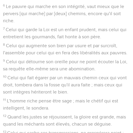
6
Le pauvre qui marche en son intégrité, vaut mieux que le
pervers [qui marche] par [deux] chemins, encore qu'il soit
riche.
7
Celui qui garde la Loi est un enfant prudent, mais celui qui
entretient les gourmands, fait honte à son père.
8
Celui qui augmente son bien par usure et par surcroît,
l'assemble pour celui qui en fera des libéralités aux pauvres.
9
Celui qui détourne son oreille pour ne point écouter la Loi,
sa requête elle-même sera une abomination.
10
Celui qui fait égarer par un mauvais chemin ceux qui vont
droit, tombera dans la fosse qu'il aura faite ; mais ceux qui
sont intègres hériteront le bien.
11
L'homme riche pense être sage ; mais le chétif qui est
intelligent, le sondera.
12
Quand les justes se réjouissent, la gloire est grande, mais
quand les méchants sont élevés, chacun se déguise.
13
Celui qui cache ses transgressions, ne prospérera point ;