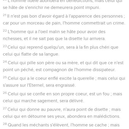
L'homme fidèle abondera en bénédictions, mais celui qui
se hâte de s'enrichir ne demeurera point impuni.
21
Il n'est pas bon d'avoir égard à l'apparence des personnes ;
car pour un morceau de pain, l'homme commettrait un crime.
22
L'homme qui a l'oeil malin se hâte pour avoir des
richesses, et il ne sait pas que la disette lui arrivera.
23
Celui qui reprend quelqu'un, sera à la fin plus chéri que
celui qui flatte de sa langue.
24
Celui qui pille son père ou sa mère, et qui dit que ce n'est
point un péché, est compagnon de l'homme dissipateur.
25
Celui qui a le coeur enflé excite la querelle ; mais celui qui
s'assure sur l'Eternel, sera engraissé.
26
Celui qui se confie en son propre coeur, est un fou ; mais
celui qui marche sagement, sera délivré.
27
Celui qui donne au pauvre, n'aura point de disette ; mais
celui qui en détourne ses yeux, abondera en malédictions.
28
Quand les méchants s'élèvent, l'homme se cache ; mais