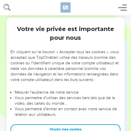
21
Celui qui s'adonne soigneusement à la justice, et à la
miséricorde, trouvera la vie, la justice, et la gloire.
Martin
22
Le sage entre dans la ville des forts, et rabaisse la force de
Votre vie privée est importante
sa confiance.
Proverbes
21
pour nous
23
Celui qui garde sa bouche et sa langue, garde son âme de
détresse.
En cliquant sur le bouton « Accepter tous les cookies », vous
24
Un superbe arrogant s'appelle un moqueur, qui fait tout
acceptez que TopChrétien utilise des traceurs (comme des
avec colère et fierté.
cookies ou l'identifiant unique de votre compte utilisateur) et
25
traite vos données à caractère personnel (comme vos
Le souhait du paresseux le tue ; car ses mains ont refusé
données de navigation et les informations renseignées dans
de travailler.
votre compte utilisateur) dans les buts suivants :
26
Il y a tel qui tout le jour ne fait que souhaiter ; mais le juste
donne, et n'épargne rien.
Mesurer l'audience de notre service
Vous permettre d'utiliser des services tiers tels que de la
27
Le sacrifice des méchants est une abomination ; combien
vidéo, des cartes du monde…
plus s'ils l'apportent avec une méchante intention ?
Vous permettre d'entrer en contact avec notre service de
relation aux utilisateurs.
28
Le témoin menteur périra ; mais l'homme qui écoute,
parlera avec gain de cause.
Choisir mes cookies
29