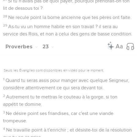
Si tu n'avais pas de quoi payer, pourquoi prendrait-on ton
lit de dessous toi ?
28
Ne recule point la borne ancienne que tes pères ont faite.
29
As-tu vu un homme habile en son travail ? il sera au
service des Rois, et non à celui des gens de basse condition.
Proverbes
23
Seuls les Évangiles sont disponibles en vidéo pour le moment.
1
Quand tu seras assis pour manger avec quelque Seigneur,
considère attentivement ce qui sera devant toi.
2
Autrement tu te mettras le couteau à la gorge, si ton
appétit te domine.
3
Ne désire point ses friandises, car c'est une viande
trompeuse.
4
Ne travaille point à t'enrichir ; et désiste-toi de la résolution