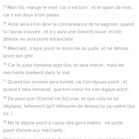
13
Mon fils, mange le miel, car il est bon ; et le rayon de miel,
car il est doux à ton palais.
14
Ainsi sera à ton âme la connaissance de la sagesse, quand
tu l'auras trouvée ; et il y aura une [bonne] issue, et ton
attente ne sera point retranchée.
15
Méchant, n'épie point le domicile du juste, et ne détruis
point son gîte.
16
Car le juste tombera sept fois, et sera relevé ; mais les
méchants tombent dans le mal.
17
Quand ton ennemi sera tombé, ne t'en réjouis point ; et
quand il sera renversé, que ton coeur ne s'en égaye point ;
18
De peur que l'Eternel ne [le] voie, et que cela ne lui
déplaise, tellement qu'il détourne de dessus lui sa colère [sur
toi. ]
19
Ne te dépite point à cause des gens malins ; ne porte
point d'envie aux méchants ;
20