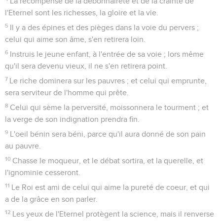
La récompense de la débonnaireté et de la crainte de
l'Eternel sont les richesses, la gloire et la vie.
5
Il y a des épines et des pièges dans la voie du pervers ;
celui qui aime son âme, s'en retirera loin.
6
Instruis le jeune enfant, à l'entrée de sa voie ; lors même
qu'il sera devenu vieux, il ne s'en retirera point.
7
Le riche dominera sur les pauvres ; et celui qui emprunte,
sera serviteur de l'homme qui prête.
8
Celui qui sème la perversité, moissonnera le tourment ; et
la verge de son indignation prendra fin.
9
L'oeil bénin sera béni, parce qu'il aura donné de son pain
au pauvre.
10
Chasse le moqueur, et le débat sortira, et la querelle, et
l'ignominie cesseront.
11
Le Roi est ami de celui qui aime la pureté de coeur, et qui
a de la grâce en son parler.
12
Les yeux de l'Eternel protègent la science, mais il renverse