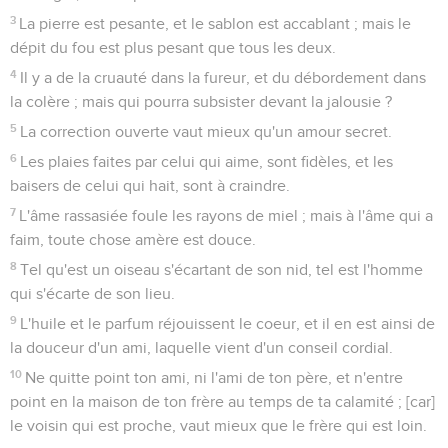
3
La pierre est pesante, et le sablon est accablant ; mais le
dépit du fou est plus pesant que tous les deux.
4
Il y a de la cruauté dans la fureur, et du débordement dans
la colère ; mais qui pourra subsister devant la jalousie ?
5
La correction ouverte vaut mieux qu'un amour secret.
6
Les plaies faites par celui qui aime, sont fidèles, et les
baisers de celui qui hait, sont à craindre.
7
L'âme rassasiée foule les rayons de miel ; mais à l'âme qui a
faim, toute chose amère est douce.
8
Tel qu'est un oiseau s'écartant de son nid, tel est l'homme
qui s'écarte de son lieu.
9
L'huile et le parfum réjouissent le coeur, et il en est ainsi de
la douceur d'un ami, laquelle vient d'un conseil cordial.
10
Ne quitte point ton ami, ni l'ami de ton père, et n'entre
point en la maison de ton frère au temps de ta calamité ; [car]
le voisin qui est proche, vaut mieux que le frère qui est loin.