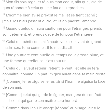
11
Mon fils sois sage, et réjouis mon coeur, afin que j'aie de
quoi répondre à celui qui me fait des reproches.
12
L'homme bien avisé prévoit le mal, et se tient caché ;
[mais] les niais passent outre, et ils en payent l'amende.
13
Quand quelqu'un aura cautionné pour l'étranger, prends
son vêtement, et prends gage de lui pour l'étrangère.
14
Celui qui bénit son ami à haute voix, se levant de grand
matin, sera tenu comme s'il le maudissait.
15
Une gouttière continuelle au temps de la grosse pluie, et
une femme querelleuse, c'est tout un.
16
Celui qui la veut retenir, retient le vent ; et elle se fera
connaître [comme] un parfum qu'il aurait dans sa main droite.
17
[Comme] le fer aiguise le fer, ainsi l'homme aiguise la face
de son ami.
18
[Comme] celui qui garde le figuier, mangera de son fruit ;
ainsi celui qui garde son maître sera honoré.
19
Comme dans l'eau le visage [répond] au visage, ainsi le