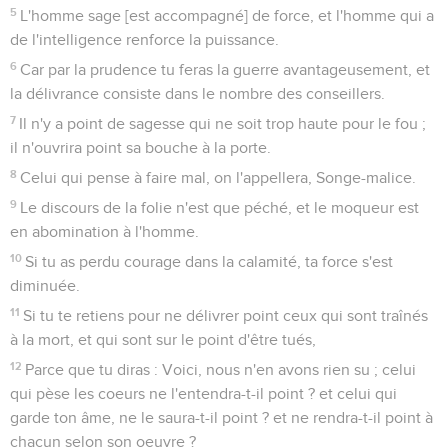
5
L'homme sage [est accompagné] de force, et l'homme qui a
de l'intelligence renforce la puissance.
6
Car par la prudence tu feras la guerre avantageusement, et
la délivrance consiste dans le nombre des conseillers.
7
Il n'y a point de sagesse qui ne soit trop haute pour le fou ;
il n'ouvrira point sa bouche à la porte.
8
Celui qui pense à faire mal, on l'appellera, Songe-malice.
9
Le discours de la folie n'est que péché, et le moqueur est
en abomination à l'homme.
10
Si tu as perdu courage dans la calamité, ta force s'est
diminuée.
11
Si tu te retiens pour ne délivrer point ceux qui sont traînés
à la mort, et qui sont sur le point d'être tués,
12
Parce que tu diras : Voici, nous n'en avons rien su ; celui
qui pèse les coeurs ne l'entendra-t-il point ? et celui qui
garde ton âme, ne le saura-t-il point ? et ne rendra-t-il point à
chacun selon son oeuvre ?