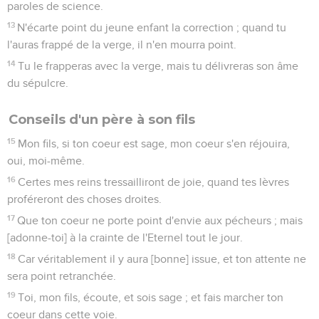
paroles de science.
13
N'écarte point du jeune enfant la correction ; quand tu
l'auras frappé de la verge, il n'en mourra point.
14
Tu le frapperas avec la verge, mais tu délivreras son âme
du sépulcre.
Conseils d'un père à son fils
15
Mon fils, si ton coeur est sage, mon coeur s'en réjouira,
oui, moi-même.
16
Certes mes reins tressailliront de joie, quand tes lèvres
proféreront des choses droites.
17
Que ton coeur ne porte point d'envie aux pécheurs ; mais
[adonne-toi] à la crainte de l'Eternel tout le jour.
18
Car véritablement il y aura [bonne] issue, et ton attente ne
sera point retranchée.
19
Toi, mon fils, écoute, et sois sage ; et fais marcher ton
coeur dans cette voie.