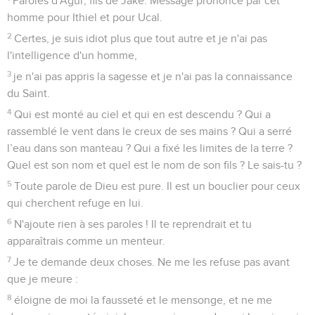
Paroles d'Agur, fils de Jaké. Message prononcé par cet
homme pour Ithiel et pour Ucal.
2
Certes, je suis idiot plus que tout autre et je n'ai pas
l'intelligence d'un homme,
3
je n'ai pas appris la sagesse et je n'ai pas la connaissance
du Saint.
4
Qui est monté au ciel et qui en est descendu ? Qui a
rassemblé le vent dans le creux de ses mains ? Qui a serré
l’eau dans son manteau ? Qui a fixé les limites de la terre ?
Quel est son nom et quel est le nom de son fils ? Le sais-tu ?
5
Toute parole de Dieu est pure. Il est un bouclier pour ceux
qui cherchent refuge en lui.
6
N'ajoute rien à ses paroles ! Il te reprendrait et tu
apparaîtrais comme un menteur.
7
Je te demande deux choses. Ne me les refuse pas avant
que je meure :
8
éloigne de moi la fausseté et le mensonge, et ne me