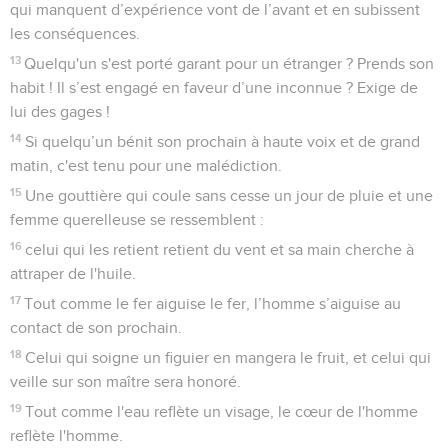
qui manquent d’expérience vont de l’avant et en subissent
les conséquences.
13
Quelqu'un s'est porté garant pour un étranger ? Prends son
habit ! Il s’est engagé en faveur d’une inconnue ? Exige de
lui des gages !
14
Si quelqu’un bénit son prochain à haute voix et de grand
matin, c'est tenu pour une malédiction.
15
Une gouttière qui coule sans cesse un jour de pluie et une
femme querelleuse se ressemblent :
16
celui qui les retient retient du vent et sa main cherche à
attraper de l'huile.
17
Tout comme le fer aiguise le fer, l’homme s’aiguise au
contact de son prochain.
18
Celui qui soigne un figuier en mangera le fruit, et celui qui
veille sur son maître sera honoré.
19
Tout comme l'eau reflète un visage, le cœur de l'homme
reflète l'homme.