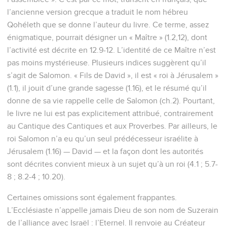
l’ancienne version grecque a traduit le nom hébreu
Qohéleth que se donne l’auteur du livre. Ce terme, assez
énigmatique, pourrait désigner un « Maître » (1.2,12), dont
l’activité est décrite en 12.9-12. L’identité de ce Maître n’est
pas moins mystérieuse. Plusieurs indices suggèrent qu’il
s’agit de Salomon. « Fils de David », il est « roi à Jérusalem »
(1.1), il jouit d’une grande sagesse (1.16), et le résumé qu’il
donne de sa vie rappelle celle de Salomon (ch.2). Pourtant,
le livre ne lui est pas explicitement attribué, contrairement
au Cantique des Cantiques et aux Proverbes. Par ailleurs, le
roi Salomon n’a eu qu’un seul prédécesseur israélite à
Jérusalem (1.16) — David — et la façon dont les autorités
sont décrites convient mieux à un sujet qu’à un roi (4.1 ; 5.7-
8 ; 8.2-4 ; 10.20).
Certaines omissions sont également frappantes.
L’Ecclésiaste n’appelle jamais Dieu de son nom de Suzerain
de l’alliance avec Israël : l’Eternel. Il renvoie au Créateur