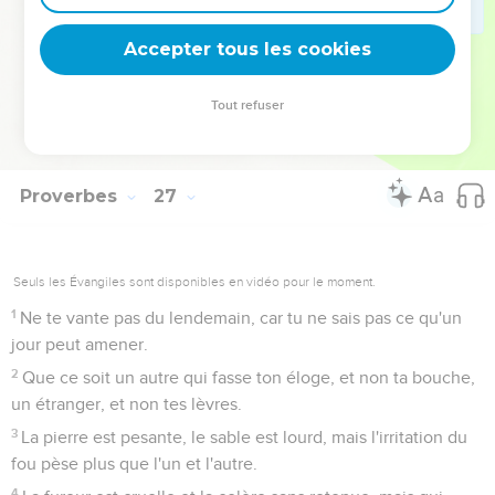
Il a beau cacher sa haine par l’hypocrisie, sa méchanceté
se révélera dans l'assemblée.
Accepter tous les cookies
27
Celui qui creuse une fosse y tombera, et la pierre
reviendra sur celui qui la roule.
Tout refuser
28
La langue menteuse déteste ceux qu'elle écrase et la
bouche flatteuse provoque la chute.
Proverbes
27
Seuls les Évangiles sont disponibles en vidéo pour le moment.
1
Ne te vante pas du lendemain, car tu ne sais pas ce qu'un
jour peut amener.
2
Que ce soit un autre qui fasse ton éloge, et non ta bouche,
un étranger, et non tes lèvres.
3
La pierre est pesante, le sable est lourd, mais l'irritation du
fou pèse plus que l'un et l'autre.
4