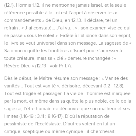
(12.1). Hormis 1.12, il ne mentionne jamais Israël, et la seule
référence possible à la Loi est l’appel à observer les «
commandements » de Dieu, en 12.13. Il déclare, tel un
refrain : « J’ai constaté... J’ai vu... » ; son examen vise ce qui
se passe « sous le soleil ». Fidèle à l’alliance dans son esprit,
le livre se veut universel dans son message. La sagesse de «
Salomon » quitte les frontières d’Israël pour s’adresser à
toute créature, mais sa « clé » demeure inchangée : «
Révère Dieu » (12.13 ; voir Pr 1.7).
Dès le début, le Maître résume son message : « Vanité des
vanités... Tout est vanité », dérisoire, décevant (1.2 ; 12.8).
Tout est fragile et passager. La vie de l’homme est marquée
par la mort, et même dans sa quête la plus noble, celle de la
sagesse, l’être humain ne découvre que son malheur et ses
limites (1.16-19 ; 3.11 ; 8.16-17). D’où la réputation de
pessimiste de l’Ecclésiaste. D’autres voient en lui un
critique, sceptique ou même cynique : il chercherait