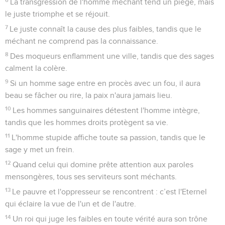
La transgression de l'homme méchant tend un piège, mais
le juste triomphe et se réjouit.
7
Le juste connaît la cause des plus faibles, tandis que le
méchant ne comprend pas la connaissance.
8
Des moqueurs enflamment une ville, tandis que des sages
calment la colère.
9
Si un homme sage entre en procès avec un fou, il aura
beau se fâcher ou rire, la paix n'aura jamais lieu.
10
Les hommes sanguinaires détestent l'homme intègre,
tandis que les hommes droits protègent sa vie.
11
L'homme stupide affiche toute sa passion, tandis que le
sage y met un frein.
12
Quand celui qui domine prête attention aux paroles
mensongères, tous ses serviteurs sont méchants.
13
Le pauvre et l'oppresseur se rencontrent : c’est l'Eternel
qui éclaire la vue de l'un et de l'autre.
14
Un roi qui juge les faibles en toute vérité aura son trône