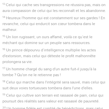
13
Celui qui cache ses transgressions ne réussira pas, mais on
aura compassion de celui qui les reconnaît et les abandonne.
14
Heureux l'homme qui est constamment sur ses gardes ! En
revanche, celui qui endurcit son cœur tombera dans le
malheur.
15
Un lion rugissant, un ours affamé, voilà ce qu’est le
méchant qui domine sur un peuple sans ressources.
16
Un prince dépourvu d’intelligence multiplie les actes
d'extorsion, mais celui qui déteste le profit malhonnête
prolongera sa vie.
17
Un homme chargé du sang d'un autre fuit-il jusqu'à la
tombe ? Qu'on ne le retienne pas !
18
Celui qui marche dans l'intégrité sera sauvé, mais celui qui
suit deux voies tortueuses tombera dans l'une d'elles.
19
Celui qui cultive son terrain est rassasié de pain, celui qui
poursuit des réalités sans valeur est rassasié de pauvreté.
20
Un homme fidèle est comblé de bénédictions, mais celui