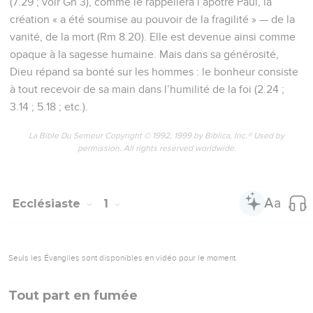
(7.29 ; voir Gn 3), comme le rappellera l’apôtre Paul, la
création « a été soumise au pouvoir de la fragilité » — de la
vanité, de la mort (Rm 8.20). Elle est devenue ainsi comme
opaque à la sagesse humaine. Mais dans sa générosité,
Dieu répand sa bonté sur les hommes : le bonheur consiste
à tout recevoir de sa main dans l’humilité de la foi (2.24 ;
3.14 ; 5.18 ; etc.).
La Bible Du Semeur Copyright © 1992, 1999 by Biblica, Inc.® Used by
permission. All rights reserved worldwide.
Ecclésiaste
1
Seuls les Évangiles sont disponibles en vidéo pour le moment.
Tout part en fumée