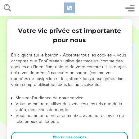
19
voilà ce qu’est un homme qui trompe son prochain et qui
dit : « N'était-ce pas pour plaisanter ? »
Segond 21
20
Quand il n’y a plus de bois, le feu s'éteint. Quand il n'y a
Votre vie privée est importante
Proverbes
26
personne pour critiquer, le conflit s'apaise.
pour nous
21
Il faut du charbon pour alimenter un brasier, du bois pour
alimenter un feu, et un homme querelleur pour attiser une
En cliquant sur le bouton « Accepter tous les cookies », vous
dispute.
acceptez que TopChrétien utilise des traceurs (comme des
22
Les paroles du critiqueur sont comme des friandises : elles
cookies ou l'identifiant unique de votre compte utilisateur) et
traite vos données à caractère personnel (comme vos
descendent au plus profond de l'être.
données de navigation et les informations renseignées dans
23
De l’argent non purifié plaqué sur un vase de terre, voilà
votre compte utilisateur) dans les buts suivants :
ce que sont des paroles chaleureuses associées à un cœur
mauvais.
Mesurer l'audience de notre service
Vous permettre d'utiliser des services tiers tels que de la
24
Celui qui éprouve de la haine se déguise avec ses
vidéo, des cartes du monde…
paroles, et il cache au fond de lui la tromperie.
Vous permettre d'entrer en contact avec notre service de
relation aux utilisateurs.
25
Lorsqu'il prend une voix douce, ne le crois pas, car il y a
sept horreurs dans son cœur.
Choisir mes cookies
26