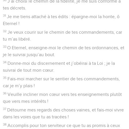
J’ai choisi le chemin de la fidélité, je me suis conformé à
tes décrets.
31
Je me tiens attaché à tes édits : épargne-moi la honte, ô
Eternel !
32
Je veux courir sur le chemin de tes commandements, car
tu m’as libéré.
33
O Eternel, enseigne-moi le chemin de tes ordonnances, et
je le suivrai jusqu’au bout.
34
Donne-moi du discernement et j’obéirai à ta Loi ; je la
suivrai de tout mon cœur.
35
Fais-moi marcher sur le sentier de tes commandements,
car je m’y plais !
36
Veuille incliner mon cœur vers tes enseignements plutôt
que vers mes intérêts !
37
Détourne mes regards des choses vaines, et fais-moi vivre
dans les voies que tu as tracées !
38
Accomplis pour ton serviteur ce que tu as promis à ceux