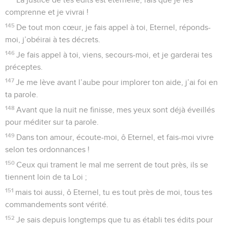
comprenne et je vivrai !
145
De tout mon cœur, je fais appel à toi, Eternel, réponds-
moi, j’obéirai à tes décrets.
146
Je fais appel à toi, viens, secours-moi, et je garderai tes
préceptes.
147
Je me lève avant l’aube pour implorer ton aide, j’ai foi en
ta parole.
148
Avant que la nuit ne finisse, mes yeux sont déjà éveillés
pour méditer sur ta parole.
149
Dans ton amour, écoute-moi, ô Eternel, et fais-moi vivre
selon tes ordonnances !
150
Ceux qui trament le mal me serrent de tout près, ils se
tiennent loin de ta Loi ;
151
mais toi aussi, ô Eternel, tu es tout près de moi, tous tes
commandements sont vérité.
152
Je sais depuis longtemps que tu as établi tes édits pour