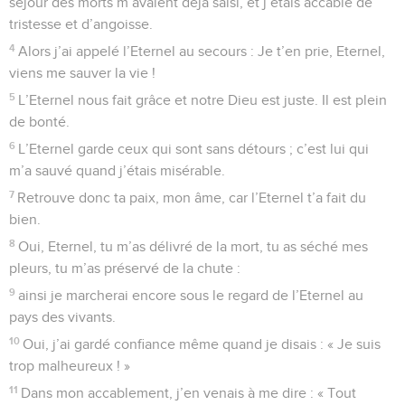
séjour des morts m’avaient déjà saisi, et j’étais accablé de
tristesse et d’angoisse.
4
Alors j’ai appelé l’Eternel au secours : Je t’en prie, Eternel,
viens me sauver la vie !
5
L’Eternel nous fait grâce et notre Dieu est juste. Il est plein
de bonté.
6
L’Eternel garde ceux qui sont sans détours ; c’est lui qui
m’a sauvé quand j’étais misérable.
7
Retrouve donc ta paix, mon âme, car l’Eternel t’a fait du
bien.
8
Oui, Eternel, tu m’as délivré de la mort, tu as séché mes
pleurs, tu m’as préservé de la chute :
9
ainsi je marcherai encore sous le regard de l’Eternel au
pays des vivants.
10
Oui, j’ai gardé confiance même quand je disais : « Je suis
trop malheureux ! »
11
Dans mon accablement, j’en venais à me dire : « Tout