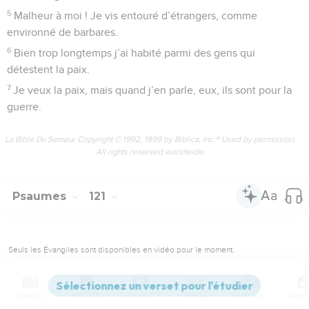
5
Malheur à moi ! Je vis entouré d’étrangers, comme
environné de barbares.
6
Bien trop longtemps j’ai habité parmi des gens qui
détestent la paix.
7
Je veux la paix, mais quand j’en parle, eux, ils sont pour la
guerre.
La Bible Du Semeur Copyright © 1992, 1999 by Biblica, Inc.® Used by permission.
All rights reserved worldwide.
Psaumes
121
Seuls les Évangiles sont disponibles en vidéo pour le moment.
Vœux de paix pour Jérusalem
Contenus
Versions
Commentaires
Strong
Dictionnaire
1