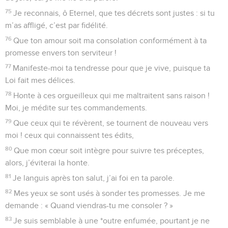
75
Je reconnais, ô Eternel, que tes décrets sont justes : si tu
m’as affligé, c’est par fidélité.
76
Que ton amour soit ma consolation conformément à ta
promesse envers ton serviteur !
77
Manifeste-moi ta tendresse pour que je vive, puisque ta
Loi fait mes délices.
78
Honte à ces orgueilleux qui me maltraitent sans raison !
Moi, je médite sur tes commandements.
79
Que ceux qui te révèrent, se tournent de nouveau vers
moi ! ceux qui connaissent tes édits,
80
Que mon cœur soit intègre pour suivre tes préceptes,
alors, j’éviterai la honte.
81
Je languis après ton salut, j’ai foi en ta parole.
82
Mes yeux se sont usés à sonder tes promesses. Je me
demande : « Quand viendras-tu me consoler ? »
83
Je suis semblable à une *outre enfumée, pourtant je ne