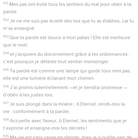
101
Mes pas ont évité tous les sentiers du mal pour obéir à ta
parole.
102
Je ne me suis pas écarté des lois que tu as établies, car tu
m’as enseigné.
103
Que ta parole est douce à mon palais ! Elle est meilleure
que le miel,
104
et j’acquiers du discernement grâce à tes ordonnances ;
c’est pourquoi je déteste tout sentier mensonger.
105
Ta parole est comme une lampe qui guide tous mes pas,
elle est une lumière éclairant mon chemin.
106
J’ai promis solennellement —et je tiendrai promesse —
d’obéir à tes justes lois.
107
Je suis plongé dans la misère ; ô Eternel, rends-moi la
vie : conformément à ta parole.
108
Accueille avec faveur, ô Eternel, les sentiments que je
t’exprime et enseigne-moi tes décrets !
109
Ma vie est sans cesse en danger, mais je n’oublie rien de