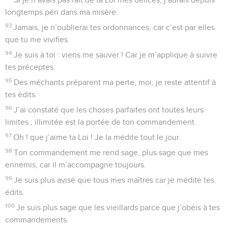
longtemps péri dans ma misère.
93
Jamais, je n’oublierai tes ordonnances, car c’est par elles
que tu me vivifies.
94
Je suis à toi : viens me sauver ! Car je m’applique à suivre
tes préceptes.
95
Des méchants préparent ma perte, moi, je reste attentif à
tes édits.
96
J’ai constaté que les choses parfaites ont toutes leurs
limites ; illimitée est la portée de ton commandement.
97
Oh ! que j’aime ta Loi ! Je la médite tout le jour.
98
Ton commandement me rend sage, plus sage que mes
ennemis, car il m’accompagne toujours.
99
Je suis plus avisé que tous mes maîtres car je médite tes
édits.
100
Je suis plus sage que les vieillards parce que j’obéis à tes
commandements.