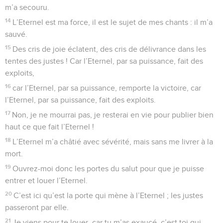
m’a secouru.
14
L’Eternel est ma force, il est le sujet de mes chants : il m’a
sauvé.
15
Des cris de joie éclatent, des cris de délivrance dans les
tentes des justes ! Car l’Eternel, par sa puissance, fait des
exploits,
16
car l’Eternel, par sa puissance, remporte la victoire, car
l’Eternel, par sa puissance, fait des exploits.
17
Non, je ne mourrai pas, je resterai en vie pour publier bien
haut ce que fait l’Eternel !
18
L’Eternel m’a châtié avec sévérité, mais sans me livrer à la
mort.
19
Ouvrez-moi donc les portes du salut pour que je puisse
entrer et louer l’Eternel.
20
C’est ici qu’est la porte qui mène à l’Eternel ; les justes
passeront par elle.
21
Je viens pour te louer, car tu m’as exaucé, c’est toi qui