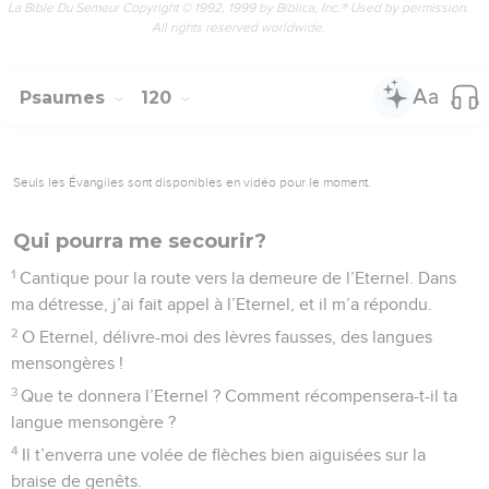
La Bible Du Semeur Copyright © 1992, 1999 by Biblica, Inc.® Used by permission.
All rights reserved worldwide.
Psaumes
120
Seuls les Évangiles sont disponibles en vidéo pour le moment.
Qui pourra me secourir?
1
Cantique pour la route vers la demeure de l’Eternel. Dans
ma détresse, j’ai fait appel à l’Eternel, et il m’a répondu.
2
O Eternel, délivre-moi des lèvres fausses, des langues
mensongères !
3
Que te donnera l’Eternel ? Comment récompensera-t-il ta
langue mensongère ?
4
Il t’enverra une volée de flèches bien aiguisées sur la
braise de genêts.