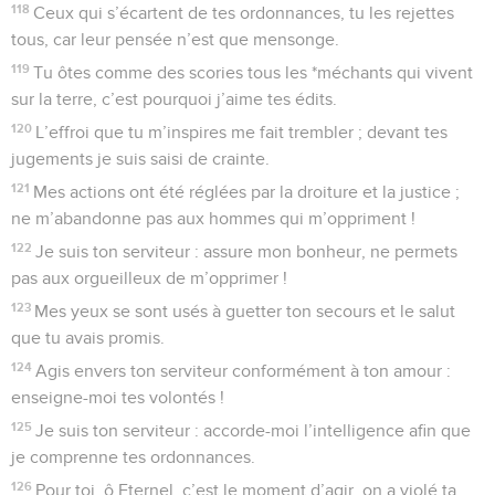
118
Ceux qui s’écartent de tes ordonnances, tu les rejettes
tous, car leur pensée n’est que mensonge.
119
Tu ôtes comme des scories tous les *méchants qui vivent
sur la terre, c’est pourquoi j’aime tes édits.
120
L’effroi que tu m’inspires me fait trembler ; devant tes
jugements je suis saisi de crainte.
121
Mes actions ont été réglées par la droiture et la justice ;
ne m’abandonne pas aux hommes qui m’oppriment !
122
Je suis ton serviteur : assure mon bonheur, ne permets
pas aux orgueilleux de m’opprimer !
123
Mes yeux se sont usés à guetter ton secours et le salut
que tu avais promis.
124
Agis envers ton serviteur conformément à ton amour :
enseigne-moi tes volontés !
125
Je suis ton serviteur : accorde-moi l’intelligence afin que
je comprenne tes ordonnances.
126
Pour toi, ô Eternel, c’est le moment d’agir, on a violé ta