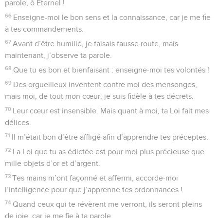
parole, ô Eternel !
66
Enseigne-moi le bon sens et la connaissance, car je me fie
à tes commandements.
67
Avant d’être humilié, je faisais fausse route, mais
maintenant, j’observe ta parole.
68
Que tu es bon et bienfaisant : enseigne-moi tes volontés !
69
Des orgueilleux inventent contre moi des mensonges,
mais moi, de tout mon cœur, je suis fidèle à tes décrets.
70
Leur cœur est insensible. Mais quant à moi, ta Loi fait mes
délices.
71
Il m’était bon d’être affligé afin d’apprendre tes préceptes.
72
La Loi que tu as édictée est pour moi plus précieuse que
mille objets d’or et d’argent.
73
Tes mains m’ont façonné et affermi, accorde-moi
l’intelligence pour que j’apprenne tes ordonnances !
74
Quand ceux qui te révèrent me verront, ils seront pleins
de joie, car je me fie à ta parole.