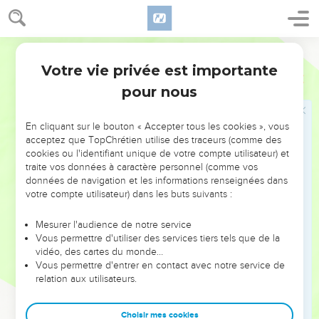
ceux qui leur font confiance.
9
Habitants d’Israël, faites confiance à l’Eternel ! Il est pour
vous un secours et un bouclier.
Semeur
10
Descendants d’Aaron, faites confiance à l’Eternel ! Il est
Votre vie privée est importante
Psaumes
115
pour vous un secours et un bouclier.
pour nous
11
Vous qui le révérez, faites confiance à l’Eternel ; il est pour
vous un secours et un bouclier.
En cliquant sur le bouton « Accepter tous les cookies », vous
12
L’Eternel pense à nous : il bénira ; il bénira le peuple
acceptez que TopChrétien utilise des traceurs (comme des
cookies ou l'identifiant unique de votre compte utilisateur) et
d’Israël. Il bénira les descendants d’Aaron.
traite vos données à caractère personnel (comme vos
13
Il bénira ceux qui révèrent l’Eternel, du plus petit jusqu’au
données de navigation et les informations renseignées dans
votre compte utilisateur) dans les buts suivants :
plus grand.
14
Que l’Eternel vous fasse prospérer, et vous et vos enfants !
Mesurer l'audience de notre service
15
Soyez bénis par l’Eternel qui a fait le ciel et la terre !
Vous permettre d'utiliser des services tiers tels que de la
vidéo, des cartes du monde…
16
Le ciel ? Il appartient à l’Eternel, quant à la terre, il l’a
Vous permettre d'entrer en contact avec notre service de
donnée aux hommes.
relation aux utilisateurs.
17
Les morts ne louent pas l’Eternel, ni aucun de ceux qui
descendent au pays du silence.
Choisir mes cookies