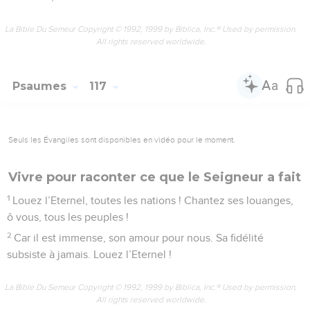
La Bible Du Semeur Copyright © 1992, 1999 by Biblica, Inc.® Used by permission.
All rights reserved worldwide.
Psaumes
117
Seuls les Évangiles sont disponibles en vidéo pour le moment.
Vivre pour raconter ce que le Seigneur a fait
1
Louez l’Eternel, toutes les nations ! Chantez ses louanges,
ô vous, tous les peuples !
2
Car il est immense, son amour pour nous. Sa fidélité
subsiste à jamais. Louez l’Eternel !
La Bible Du Semeur Copyright © 1992, 1999 by Biblica, Inc.® Used by permission.
All rights reserved worldwide.