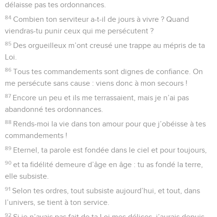
délaisse pas tes ordonnances.
84
Combien ton serviteur a-t-il de jours à vivre ? Quand
viendras-tu punir ceux qui me persécutent ?
85
Des orgueilleux m’ont creusé une trappe au mépris de ta
Loi.
86
Tous tes commandements sont dignes de confiance. On
me persécute sans cause : viens donc à mon secours !
87
Encore un peu et ils me terrassaient, mais je n’ai pas
abandonné tes ordonnances.
88
Rends-moi la vie dans ton amour pour que j’obéisse à tes
commandements !
89
Eternel, ta parole est fondée dans le ciel et pour toujours,
90
et ta fidélité demeure d’âge en âge : tu as fondé la terre,
elle subsiste.
91
Selon tes ordres, tout subsiste aujourd’hui, et tout, dans
l’univers, se tient à ton service.
92
Si je n’avais pas fait de ta Loi mes délices, j’aurais depuis