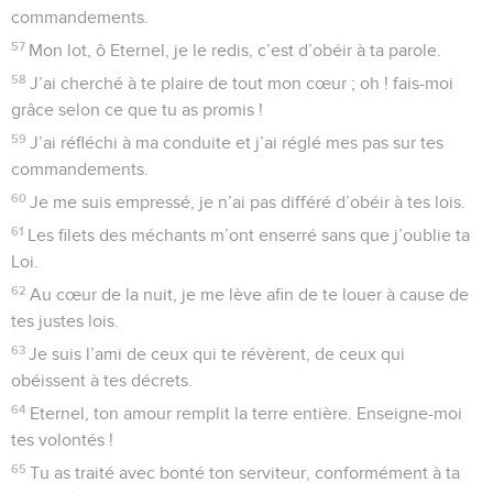
commandements.
57
Mon lot, ô Eternel, je le redis, c’est d’obéir à ta parole.
58
J’ai cherché à te plaire de tout mon cœur ; oh ! fais-moi
grâce selon ce que tu as promis !
59
J’ai réfléchi à ma conduite et j’ai réglé mes pas sur tes
commandements.
60
Je me suis empressé, je n’ai pas différé d’obéir à tes lois.
61
Les filets des méchants m’ont enserré sans que j’oublie ta
Loi.
62
Au cœur de la nuit, je me lève afin de te louer à cause de
tes justes lois.
63
Je suis l’ami de ceux qui te révèrent, de ceux qui
obéissent à tes décrets.
64
Eternel, ton amour remplit la terre entière. Enseigne-moi
tes volontés !
65
Tu as traité avec bonté ton serviteur, conformément à ta