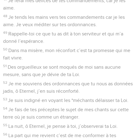
Je ferai mes délices de tes commandements, car je les
aime.
48
Je tends les mains vers tes commandements car je les
aime. Je veux méditer sur tes ordonnances.
49
Rappelle-toi ce que tu as dit à ton serviteur et qui m’a
donné l’espérance.
50
Dans ma misère, mon réconfort c’est ta promesse qui me
fait vivre.
51
Des orgueilleux se sont moqués de moi sans aucune
mesure, sans que je dévie de ta Loi.
52
Je me souviens des ordonnances que tu nous as données
jadis, ô Eternel, j’en suis réconforté.
53
Je suis indigné en voyant les *méchants délaisser ta Loi.
54
Je fais de tes préceptes le sujet de mes chants sur cette
terre où je suis comme un étranger.
55
La nuit, ô Eternel, je pense à toi, j’observerai ta Loi.
56
La part qui me revient c’est de me conformer à tes