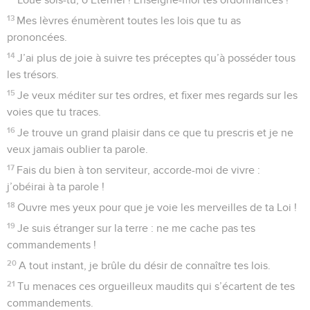
13
Mes lèvres énumèrent toutes les lois que tu as
prononcées.
14
J’ai plus de joie à suivre tes préceptes qu’à posséder tous
les trésors.
15
Je veux méditer sur tes ordres, et fixer mes regards sur les
voies que tu traces.
16
Je trouve un grand plaisir dans ce que tu prescris et je ne
veux jamais oublier ta parole.
17
Fais du bien à ton serviteur, accorde-moi de vivre :
j’obéirai à ta parole !
18
Ouvre mes yeux pour que je voie les merveilles de ta Loi !
19
Je suis étranger sur la terre : ne me cache pas tes
commandements !
20
A tout instant, je brûle du désir de connaître tes lois.
21
Tu menaces ces orgueilleux maudits qui s’écartent de tes
commandements.