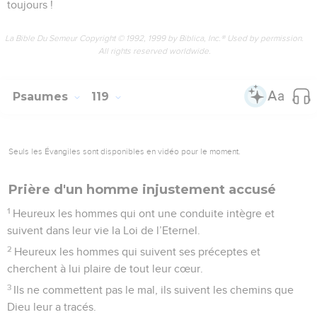
toujours !
La Bible Du Semeur Copyright © 1992, 1999 by Biblica, Inc.® Used by permission.
All rights reserved worldwide.
Psaumes
119
Seuls les Évangiles sont disponibles en vidéo pour le moment.
Prière d'un homme injustement accusé
1
Heureux les hommes qui ont une conduite intègre et
suivent dans leur vie la Loi de l’Eternel.
2
Heureux les hommes qui suivent ses préceptes et
cherchent à lui plaire de tout leur cœur.
3
Ils ne commettent pas le mal, ils suivent les chemins que
Dieu leur a tracés.