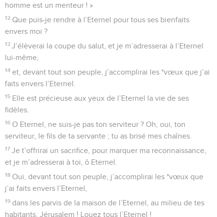
homme est un menteur ! »
12
Que puis-je rendre à l’Eternel pour tous ses bienfaits
envers moi ?
13
J’élèverai la coupe du salut, et je m’adresserai à l’Eternel
lui-même,
14
et, devant tout son peuple, j’accomplirai les *vœux que j’ai
faits envers l’Eternel.
15
Elle est précieuse aux yeux de l’Eternel la vie de ses
fidèles.
16
O Eternel, ne suis-je pas ton serviteur ? Oh, oui, ton
serviteur, le fils de ta servante ; tu as brisé mes chaînes.
17
Je t’offrirai un sacrifice, pour marquer ma reconnaissance,
et je m’adresserai à toi, ô Eternel.
18
Oui, devant tout son peuple, j’accomplirai les *vœux que
j’ai faits envers l’Eternel,
19
dans les parvis de la maison de l’Eternel, au milieu de tes
habitants, Jérusalem ! Louez tous l’Eternel !