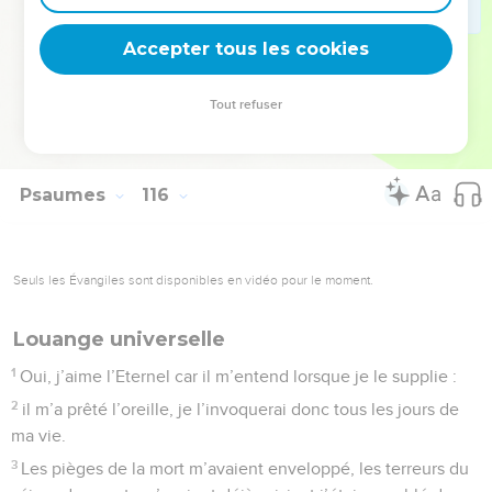
18
Mais nous, nous louons l’Eternel, dès maintenant et à
Accepter tous les cookies
jamais. Oui, louez l’Eternel.
La Bible Du Semeur Copyright © 1992, 1999 by Biblica, Inc.® Used by permission.
Tout refuser
All rights reserved worldwide.
Psaumes
116
Seuls les Évangiles sont disponibles en vidéo pour le moment.
Louange universelle
1
Oui, j’aime l’Eternel car il m’entend lorsque je le supplie :
2
il m’a prêté l’oreille, je l’invoquerai donc tous les jours de
ma vie.
3
Les pièges de la mort m’avaient enveloppé, les terreurs du