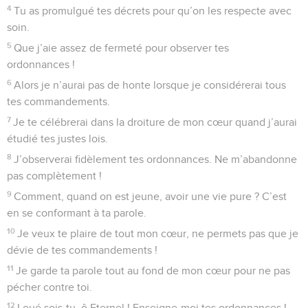
4
Tu as promulgué tes décrets pour qu’on les respecte avec
soin.
5
Que j’aie assez de fermeté pour observer tes
ordonnances !
6
Alors je n’aurai pas de honte lorsque je considérerai tous
tes commandements.
7
Je te célébrerai dans la droiture de mon cœur quand j’aurai
étudié tes justes lois.
8
J’observerai fidèlement tes ordonnances. Ne m’abandonne
pas complètement !
9
Comment, quand on est jeune, avoir une vie pure ? C’est
en se conformant à ta parole.
10
Je veux te plaire de tout mon cœur, ne permets pas que je
dévie de tes commandements !
11
Je garde ta parole tout au fond de mon cœur pour ne pas
pécher contre toi.
12
Loué sois-tu, ô Eternel ! Enseigne-moi tes ordonnances !