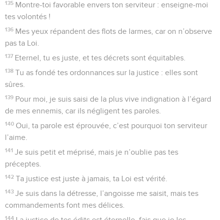
135
Montre-toi favorable envers ton serviteur : enseigne-moi
tes volontés !
136
Mes yeux répandent des flots de larmes, car on n’observe
pas ta Loi.
137
Eternel, tu es juste, et tes décrets sont équitables.
138
Tu as fondé tes ordonnances sur la justice : elles sont
sûres.
139
Pour moi, je suis saisi de la plus vive indignation à l’égard
de mes ennemis, car ils négligent tes paroles.
140
Oui, ta parole est éprouvée, c’est pourquoi ton serviteur
l’aime.
141
Je suis petit et méprisé, mais je n’oublie pas tes
préceptes.
142
Ta justice est juste à jamais, ta Loi est vérité.
143
Je suis dans la détresse, l’angoisse me saisit, mais tes
commandements font mes délices.
144
La justice de tes édits est éternelle, fais que je les