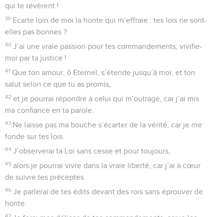
qui te révèrent !
39
Ecarte loin de moi la honte qui m’effraie : tes lois ne sont-
elles pas bonnes ?
40
J’ai une vraie passion pour tes commandements, vivifie-
moi par ta justice !
41
Que ton amour, ô Eternel, s’étende jusqu’à moi, et ton
salut selon ce que tu as promis,
42
et je pourrai répondre à celui qui m’outrage, car j’ai mis
ma confiance en ta parole.
43
Ne laisse pas ma bouche s’écarter de la vérité, car je me
fonde sur tes lois.
44
J’observerai ta Loi sans cesse et pour toujours,
45
alors je pourrai vivre dans la vraie liberté, car j’ai à cœur
de suivre tes préceptes.
46
Je parlerai de tes édits devant des rois sans éprouver de
honte.
47