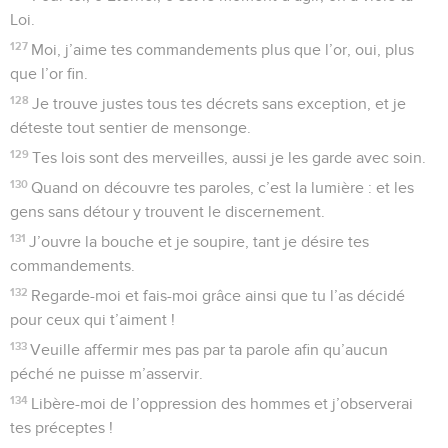
Loi.
127
Moi, j’aime tes commandements plus que l’or, oui, plus
que l’or fin.
128
Je trouve justes tous tes décrets sans exception, et je
déteste tout sentier de mensonge.
129
Tes lois sont des merveilles, aussi je les garde avec soin.
130
Quand on découvre tes paroles, c’est la lumière : et les
gens sans détour y trouvent le discernement.
131
J’ouvre la bouche et je soupire, tant je désire tes
commandements.
132
Regarde-moi et fais-moi grâce ainsi que tu l’as décidé
pour ceux qui t’aiment !
133
Veuille affermir mes pas par ta parole afin qu’aucun
péché ne puisse m’asservir.
134
Libère-moi de l’oppression des hommes et j’observerai
tes préceptes !