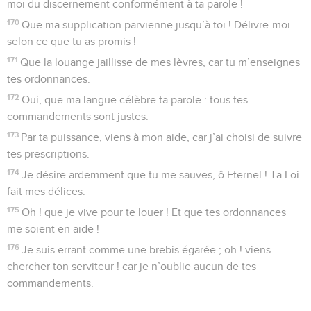
moi du discernement conformément à ta parole !
170
Que ma supplication parvienne jusqu’à toi ! Délivre-moi
selon ce que tu as promis !
171
Que la louange jaillisse de mes lèvres, car tu m’enseignes
tes ordonnances.
172
Oui, que ma langue célèbre ta parole : tous tes
commandements sont justes.
173
Par ta puissance, viens à mon aide, car j’ai choisi de suivre
tes prescriptions.
174
Je désire ardemment que tu me sauves, ô Eternel ! Ta Loi
fait mes délices.
175
Oh ! que je vive pour te louer ! Et que tes ordonnances
me soient en aide !
176
Je suis errant comme une brebis égarée ; oh ! viens
chercher ton serviteur ! car je n’oublie aucun de tes
commandements.