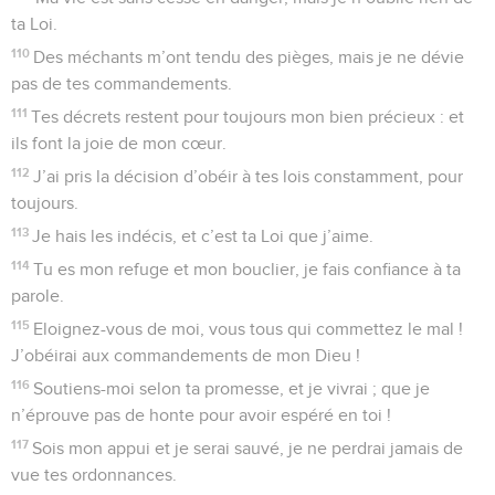
ta Loi.
110
Des méchants m’ont tendu des pièges, mais je ne dévie
pas de tes commandements.
111
Tes décrets restent pour toujours mon bien précieux : et
ils font la joie de mon cœur.
112
J’ai pris la décision d’obéir à tes lois constamment, pour
toujours.
113
Je hais les indécis, et c’est ta Loi que j’aime.
114
Tu es mon refuge et mon bouclier, je fais confiance à ta
parole.
115
Eloignez-vous de moi, vous tous qui commettez le mal !
J’obéirai aux commandements de mon Dieu !
116
Soutiens-moi selon ta promesse, et je vivrai ; que je
n’éprouve pas de honte pour avoir espéré en toi !
117
Sois mon appui et je serai sauvé, je ne perdrai jamais de
vue tes ordonnances.