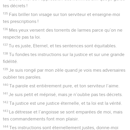
tes décrets !
135
Fais briller ton visage sur ton serviteur et enseigne-moi
tes prescriptions !
136
Mes yeux versent des torrents de larmes parce qu’on ne
respecte pas ta loi.
137
Tu es juste, Eternel, et tes sentences sont équitables.
138
Tu fondes tes instructions sur la justice et sur une grande
fidélité.
139
Je suis rongé par mon zèle quand je vois mes adversaires
oublier tes paroles.
140
Ta parole est entièrement pure, et ton serviteur l’aime.
141
Je suis petit et méprisé, mais je n’oublie pas tes décrets.
142
Ta justice est une justice éternelle, et ta loi est la vérité.
143
La détresse et l’angoisse se sont emparées de moi, mais
tes commandements font mon plaisir.
144
Tes instructions sont éternellement justes, donne-moi