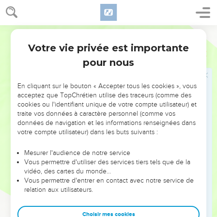
nez mais ne sentent pas,
7
elles ont des mains mais ne touchent pas, des pieds mais
ne marchent pas ; leur gosier ne produit aucun son.
Segond 21
8
Ils leur ressemblent, ceux qui les fabriquent, tous ceux qui
Votre vie privée est importante
Psaumes
115
se confient en elles.
pour nous
9
Israël, confie-toi en l’Eternel ! Leur secours et leur bouclier,
c’est lui.
En cliquant sur le bouton « Accepter tous les cookies », vous
acceptez que TopChrétien utilise des traceurs (comme des
10
Famille d’Aaron, confie-toi en l’Eternel ! Leur secours et
cookies ou l'identifiant unique de votre compte utilisateur) et
leur bouclier, c’est lui.
traite vos données à caractère personnel (comme vos
11
Vous qui craignez l’Eternel, confiez-vous en l’Eternel ! Leur
données de navigation et les informations renseignées dans
votre compte utilisateur) dans les buts suivants :
secours et leur bouclier, c’est lui.
12
L’Eternel se souvient de nous : il bénira. Il bénira la
Mesurer l'audience de notre service
communauté d’Israël, il bénira la famille d’Aaron,
Vous permettre d'utiliser des services tiers tels que de la
vidéo, des cartes du monde…
13
il bénira ceux qui craignent l’Eternel, petits et grands.
Vous permettre d'entrer en contact avec notre service de
14
L’Eternel vous fera prospérer, vous et vos enfants.
relation aux utilisateurs.
15
Soyez bénis par l’Eternel, qui a fait le ciel et la terre !
Choisir mes cookies
16