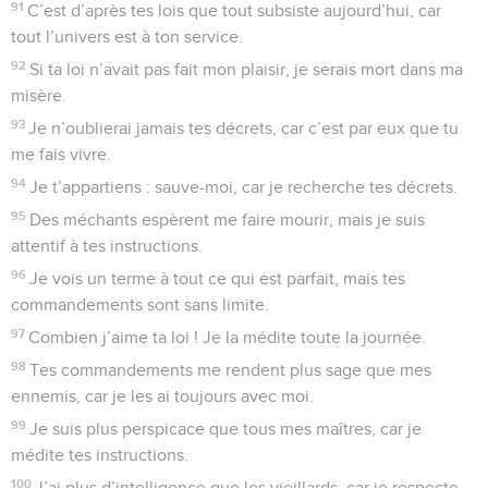
91
C’est d’après tes lois que tout subsiste aujourd’hui, car
tout l’univers est à ton service.
92
Si ta loi n’avait pas fait mon plaisir, je serais mort dans ma
misère.
93
Je n’oublierai jamais tes décrets, car c’est par eux que tu
me fais vivre.
94
Je t’appartiens : sauve-moi, car je recherche tes décrets.
95
Des méchants espèrent me faire mourir, mais je suis
attentif à tes instructions.
96
Je vois un terme à tout ce qui est parfait, mais tes
commandements sont sans limite.
97
Combien j’aime ta loi ! Je la médite toute la journée.
98
Tes commandements me rendent plus sage que mes
ennemis, car je les ai toujours avec moi.
99
Je suis plus perspicace que tous mes maîtres, car je
médite tes instructions.
100
J’ai plus d’intelligence que les vieillards, car je respecte