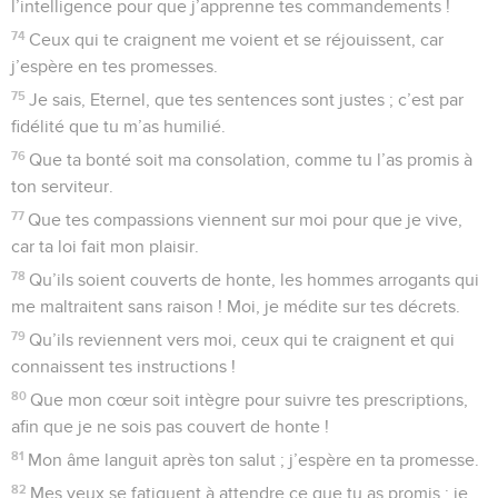
l’intelligence pour que j’apprenne tes commandements !
74
Ceux qui te craignent me voient et se réjouissent, car
j’espère en tes promesses.
75
Je sais, Eternel, que tes sentences sont justes ; c’est par
fidélité que tu m’as humilié.
76
Que ta bonté soit ma consolation, comme tu l’as promis à
ton serviteur.
77
Que tes compassions viennent sur moi pour que je vive,
car ta loi fait mon plaisir.
78
Qu’ils soient couverts de honte, les hommes arrogants qui
me maltraitent sans raison ! Moi, je médite sur tes décrets.
79
Qu’ils reviennent vers moi, ceux qui te craignent et qui
connaissent tes instructions !
80
Que mon cœur soit intègre pour suivre tes prescriptions,
afin que je ne sois pas couvert de honte !
81
Mon âme languit après ton salut ; j’espère en ta promesse.
82
Mes yeux se fatiguent à attendre ce que tu as promis ; je