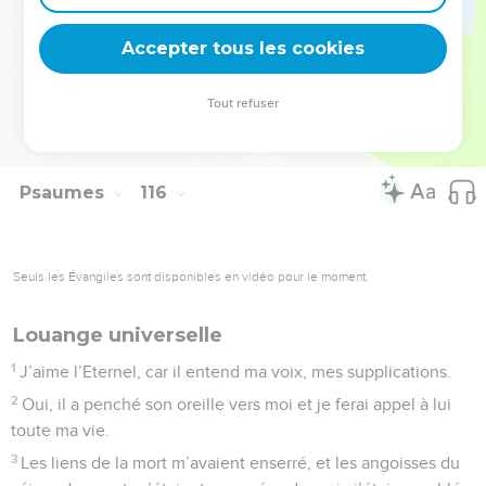
Le ciel appartient à l’Eternel, mais il a donné la terre aux
hommes.
Accepter tous les cookies
17
Ce ne sont pas les morts qui célèbrent l’Eternel, ce ne sont
pas ceux qui descendent dans le monde du silence,
Tout refuser
18
mais nous, nous bénirons l’Eternel, dès maintenant et pour
toujours. Louez l’Eternel !
Psaumes
116
Seuls les Évangiles sont disponibles en vidéo pour le moment.
Louange universelle
1
J’aime l’Eternel, car il entend ma voix, mes supplications.
2
Oui, il a penché son oreille vers moi et je ferai appel à lui
toute ma vie.
3
Les liens de la mort m’avaient enserré, et les angoisses du