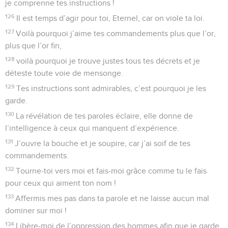
je comprenne tes instructions !
126
Il est temps d’agir pour toi, Eternel, car on viole ta loi.
127
Voilà pourquoi j’aime tes commandements plus que l’or,
plus que l’or fin,
128
voilà pourquoi je trouve justes tous tes décrets et je
déteste toute voie de mensonge.
129
Tes instructions sont admirables, c’est pourquoi je les
garde.
130
La révélation de tes paroles éclaire, elle donne de
l’intelligence à ceux qui manquent d’expérience.
131
J’ouvre la bouche et je soupire, car j’ai soif de tes
commandements.
132
Tourne-toi vers moi et fais-moi grâce comme tu le fais
pour ceux qui aiment ton nom !
133
Affermis mes pas dans ta parole et ne laisse aucun mal
dominer sur moi !
134
Libère-moi de l’oppression des hommes afin que je garde