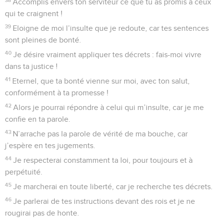
Accomplis envers ton serviteur ce que tu as promis à ceux
qui te craignent !
39
Eloigne de moi l’insulte que je redoute, car tes sentences
sont pleines de bonté.
40
Je désire vraiment appliquer tes décrets : fais-moi vivre
dans ta justice !
41
Eternel, que ta bonté vienne sur moi, avec ton salut,
conformément à ta promesse !
42
Alors je pourrai répondre à celui qui m’insulte, car je me
confie en ta parole.
43
N’arrache pas la parole de vérité de ma bouche, car
j’espère en tes jugements.
44
Je respecterai constamment ta loi, pour toujours et à
perpétuité.
45
Je marcherai en toute liberté, car je recherche tes décrets.
46
Je parlerai de tes instructions devant des rois et je ne
rougirai pas de honte.