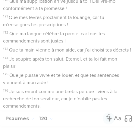
Que ma supplication arrive jusqu’à toi ! Délivre-moi
conformément à ta promesse !
171
Que mes lèvres proclament ta louange, car tu
m’enseignes tes prescriptions !
172
Que ma langue célèbre ta parole, car tous tes
commandements sont justes !
173
Que ta main vienne à mon aide, car j’ai choisi tes décrets !
174
Je soupire après ton salut, Eternel, et ta loi fait mon
plaisir.
175
Que je puisse vivre et te louer, et que tes sentences
viennent à mon aide !
176
Je suis errant comme une brebis perdue : viens à la
recherche de ton serviteur, car je n’oublie pas tes
commandements.
Psaumes
120