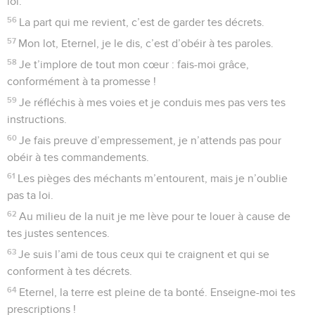
loi.
56
La part qui me revient, c’est de garder tes décrets.
57
Mon lot, Eternel, je le dis, c’est d’obéir à tes paroles.
58
Je t’implore de tout mon cœur : fais-moi grâce,
conformément à ta promesse !
59
Je réfléchis à mes voies et je conduis mes pas vers tes
instructions.
60
Je fais preuve d’empressement, je n’attends pas pour
obéir à tes commandements.
61
Les pièges des méchants m’entourent, mais je n’oublie
pas ta loi.
62
Au milieu de la nuit je me lève pour te louer à cause de
tes justes sentences.
63
Je suis l’ami de tous ceux qui te craignent et qui se
conforment à tes décrets.
64
Eternel, la terre est pleine de ta bonté. Enseigne-moi tes
prescriptions !