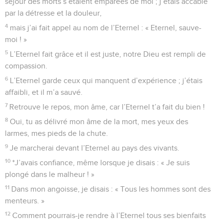
séjour des morts s’étaient emparées de moi ; j’étais accablé
par la détresse et la douleur,
4
mais j’ai fait appel au nom de l’Eternel : « Eternel, sauve-
moi ! »
5
L’Eternel fait grâce et il est juste, notre Dieu est rempli de
compassion.
6
L’Eternel garde ceux qui manquent d’expérience ; j’étais
affaibli, et il m’a sauvé.
7
Retrouve le repos, mon âme, car l’Eternel t’a fait du bien !
8
Oui, tu as délivré mon âme de la mort, mes yeux des
larmes, mes pieds de la chute.
9
Je marcherai devant l’Eternel au pays des vivants.
10
*J’avais confiance, même lorsque je disais : « Je suis
plongé dans le malheur ! »
11
Dans mon angoisse, je disais : « Tous les hommes sont des
menteurs. »
12
Comment pourrais-je rendre à l’Eternel tous ses bienfaits