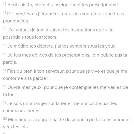
12
Béni sois-tu, Eternel, enseigne-moi tes prescriptions !
13
De mes lèvres j’énumère toutes les sentences que tu as
prononcées.
14
J’ai autant de joie à suivre tes instructions que si je
possédais tous les trésors.
15
Je médite tes décrets, j’ai tes sentiers sous les yeux.
16
Je fais mes délices de tes prescriptions, je n’oublie pas ta
parole.
17
Fais du bien à ton serviteur, pour que je vive et que je me
conforme à ta parole !
18
Ouvre mes yeux, pour que je contemple les merveilles de
ta loi !
19
Je suis un étranger sur la terre : ne me cache pas tes
commandements !
20
Mon âme est rongée par le désir qui la porte constamment
vers tes lois.