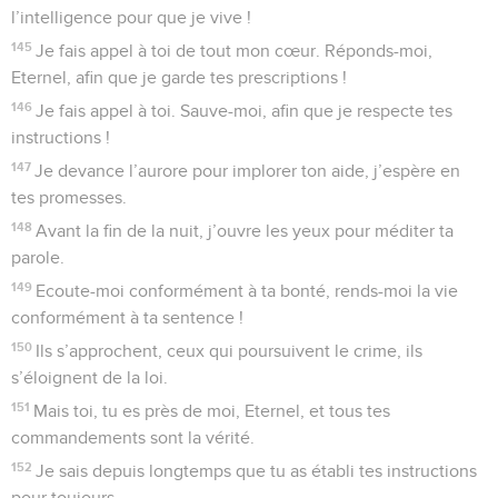
l’intelligence pour que je vive !
145
Je fais appel à toi de tout mon cœur. Réponds-moi,
Eternel, afin que je garde tes prescriptions !
146
Je fais appel à toi. Sauve-moi, afin que je respecte tes
instructions !
147
Je devance l’aurore pour implorer ton aide, j’espère en
tes promesses.
148
Avant la fin de la nuit, j’ouvre les yeux pour méditer ta
parole.
149
Ecoute-moi conformément à ta bonté, rends-moi la vie
conformément à ta sentence !
150
Ils s’approchent, ceux qui poursuivent le crime, ils
s’éloignent de la loi.
151
Mais toi, tu es près de moi, Eternel, et tous tes
commandements sont la vérité.
152
Je sais depuis longtemps que tu as établi tes instructions
pour toujours.