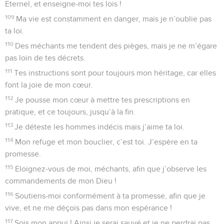
Eternel, et enseigne-moi tes lois !
109
Ma vie est constamment en danger, mais je n’oublie pas
ta loi.
110
Des méchants me tendent des pièges, mais je ne m’égare
pas loin de tes décrets.
111
Tes instructions sont pour toujours mon héritage, car elles
font la joie de mon cœur.
112
Je pousse mon cœur à mettre tes prescriptions en
pratique, et ce toujours, jusqu’à la fin.
113
Je déteste les hommes indécis mais j’aime ta loi.
114
Mon refuge et mon bouclier, c’est toi. J’espère en ta
promesse.
115
Eloignez-vous de moi, méchants, afin que j’observe les
commandements de mon Dieu !
116
Soutiens-moi conformément à ta promesse, afin que je
vive, et ne me déçois pas dans mon espérance !
117
Sois mon appui ! Ainsi je serai sauvé et je ne perdrai pas