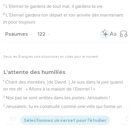
7
L’Eternel te gardera de tout mal, il gardera ta vie.
8
L’Eternel gardera ton départ et ton arrivée dès maintenant
et pour toujours.
Psaumes
122
Seuls les Évangiles sont disponibles en vidéo pour le moment.
L'attente des humiliés
1
Chant des montées, [de David. ] Je suis dans la joie quand
on me dit : « Allons à la maison de l’Eternel ! »
2
Nos pas se sont arrêtés dans tes portes, Jérusalem !
3
Jérusalem, tu es construite comme une ville qui forme un
ensemble parfait.
4
C’est là que montent les tribus, les tribus de l’Eternel –
Contenus
Versions
Commentaires
Strong
Dictionnaire
c’est la règle en Israël – pour louer le nom de l’Eternel,