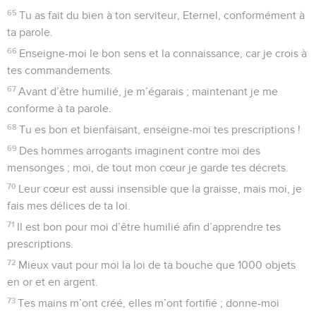
65
Tu as fait du bien à ton serviteur, Eternel, conformément à
ta parole.
66
Enseigne-moi le bon sens et la connaissance, car je crois à
tes commandements.
67
Avant d’être humilié, je m’égarais ; maintenant je me
conforme à ta parole.
68
Tu es bon et bienfaisant, enseigne-moi tes prescriptions !
69
Des hommes arrogants imaginent contre moi des
mensonges ; moi, de tout mon cœur je garde tes décrets.
70
Leur cœur est aussi insensible que la graisse, mais moi, je
fais mes délices de ta loi.
71
Il est bon pour moi d’être humilié afin d’apprendre tes
prescriptions.
72
Mieux vaut pour moi la loi de ta bouche que 1000 objets
en or et en argent.
73
Tes mains m’ont créé, elles m’ont fortifié ; donne-moi