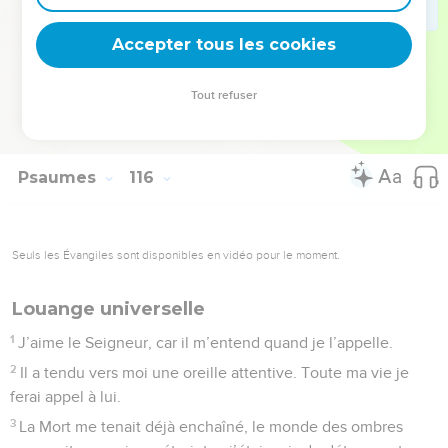
18
Mais nous, nous voulons dire merci au Seigneur, dès
Accepter tous les cookies
maintenant et pour toujours. Alléluia, vive le Seigneur !
© Société biblique française – Bibli’O, 1997, avec autorisation. Pour vous procurer
Tout refuser
une Bible imprimée, rendez-vous sur www.editionsbiblio.fr
Psaumes
116
Seuls les Évangiles sont disponibles en vidéo pour le moment.
Louange universelle
1
J’aime le Seigneur, car il m’entend quand je l’appelle.
2
Il a tendu vers moi une oreille attentive. Toute ma vie je
ferai appel à lui.
3
La Mort me tenait déjà enchaîné, le monde des ombres