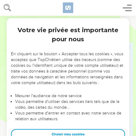
10
– Vous les prêtres, descendants d’Aaron, faites confiance
au Seigneur. – C’est lui leur secours et leur bouclier.
Français Courant
11
– Vous les nouveaux fidèles, faites confiance au Seigneur.
– C’est lui leur secours et leur bouclier.
Votre vie privée est importante
Psaumes
115
12
– Le Seigneur pense à nous, il veut accorder ses bienfaits.
pour nous
– Qu’il les accorde aux tribus d’Israël ! – Qu’il les accorde
aux descendants d’Aaron !
En cliquant sur le bouton « Accepter tous les cookies », vous
acceptez que TopChrétien utilise des traceurs (comme des
13
– Qu’il les accorde aux nouveaux fidèles, à tous, petits et
cookies ou l'identifiant unique de votre compte utilisateur) et
grands.
traite vos données à caractère personnel (comme vos
14
données de navigation et les informations renseignées dans
– Que le Seigneur augmente vos familles, les vôtres et
votre compte utilisateur) dans les buts suivants :
celles de vos enfants !
15
Soyez comblés de bienfaits par le Seigneur, lui qui a créé
Mesurer l'audience de notre service
le ciel et la terre !
Vous permettre d'utiliser des services tiers tels que de la
vidéo, des cartes du monde…
16
Le ciel appartient au Seigneur, à lui seul, mais la terre, il l’a
Vous permettre d'entrer en contact avec notre service de
remise aux humains.
relation aux utilisateurs.
17
Qui acclamera le Seigneur ? - Ce ne sont pas les morts,
ceux qui sont tombés dans le grand silence.
Choisir mes cookies