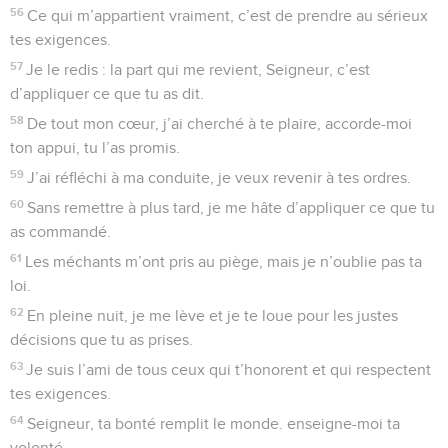
56
Ce qui m’appartient vraiment, c’est de prendre au sérieux
tes exigences.
57
Je le redis : la part qui me revient, Seigneur, c’est
d’appliquer ce que tu as dit.
58
De tout mon cœur, j’ai cherché à te plaire, accorde-moi
ton appui, tu l’as promis.
59
J’ai réfléchi à ma conduite, je veux revenir à tes ordres.
60
Sans remettre à plus tard, je me hâte d’appliquer ce que tu
as commandé.
61
Les méchants m’ont pris au piège, mais je n’oublie pas ta
loi.
62
En pleine nuit, je me lève et je te loue pour les justes
décisions que tu as prises.
63
Je suis l’ami de tous ceux qui t’honorent et qui respectent
tes exigences.
64
Seigneur, ta bonté remplit le monde. enseigne-moi ta
volonté.