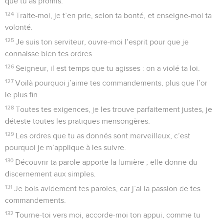
que tu as promis.
124
Traite-moi, je t’en prie, selon ta bonté, et enseigne-moi ta
volonté.
125
Je suis ton serviteur, ouvre-moi l’esprit pour que je
connaisse bien tes ordres.
126
Seigneur, il est temps que tu agisses : on a violé ta loi.
127
Voilà pourquoi j’aime tes commandements, plus que l’or
le plus fin.
128
Toutes tes exigences, je les trouve parfaitement justes, je
déteste toutes les pratiques mensongères.
129
Les ordres que tu as donnés sont merveilleux, c’est
pourquoi je m’applique à les suivre.
130
Découvrir ta parole apporte la lumière ; elle donne du
discernement aux simples.
131
Je bois avidement tes paroles, car j’ai la passion de tes
commandements.
132
Tourne-toi vers moi, accorde-moi ton appui, comme tu