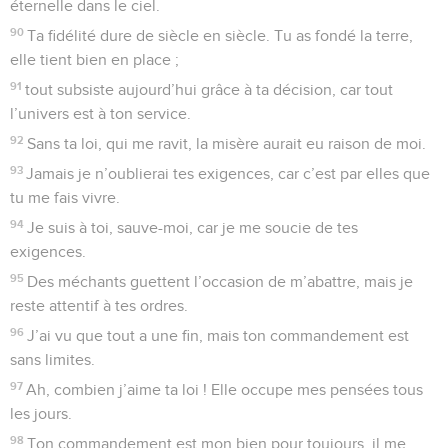
éternelle dans le ciel.
90
Ta fidélité dure de siècle en siècle. Tu as fondé la terre,
elle tient bien en place ;
91
tout subsiste aujourd’hui grâce à ta décision, car tout
l’univers est à ton service.
92
Sans ta loi, qui me ravit, la misère aurait eu raison de moi.
93
Jamais je n’oublierai tes exigences, car c’est par elles que
tu me fais vivre.
94
Je suis à toi, sauve-moi, car je me soucie de tes
exigences.
95
Des méchants guettent l’occasion de m’abattre, mais je
reste attentif à tes ordres.
96
J’ai vu que tout a une fin, mais ton commandement est
sans limites.
97
Ah, combien j’aime ta loi ! Elle occupe mes pensées tous
les jours.
98
Ton commandement est mon bien pour toujours, il me