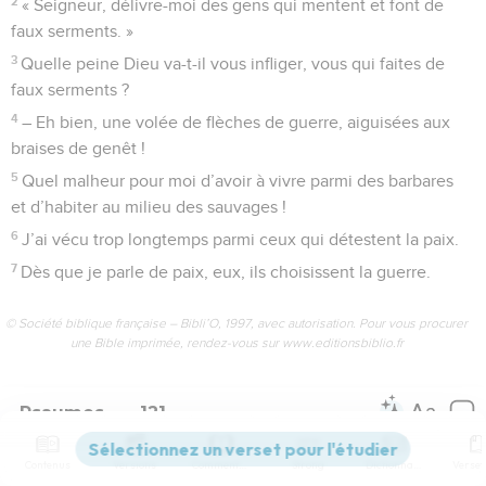
2
« Seigneur, délivre-moi des gens qui mentent et font de
faux serments. »
3
Quelle peine Dieu va-t-il vous infliger, vous qui faites de
faux serments ?
4
– Eh bien, une volée de flèches de guerre, aiguisées aux
braises de genêt !
5
Quel malheur pour moi d’avoir à vivre parmi des barbares
et d’habiter au milieu des sauvages !
6
J’ai vécu trop longtemps parmi ceux qui détestent la paix.
7
Dès que je parle de paix, eux, ils choisissent la guerre.
© Société biblique française – Bibli’O, 1997, avec autorisation. Pour vous procurer
une Bible imprimée, rendez-vous sur www.editionsbiblio.fr
Psaumes
121
Contenus
Versions
Commentaires
Strong
Dictionnaire