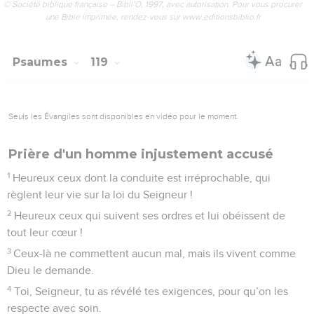
© Société biblique française – Bibli’O, 1997, avec autorisation. Pour vous procurer
une Bible imprimée, rendez-vous sur www.editionsbiblio.fr
Psaumes
119
Seuls les Évangiles sont disponibles en vidéo pour le moment.
Prière d'un homme injustement accusé
1
Heureux ceux dont la conduite est irréprochable, qui
règlent leur vie sur la loi du Seigneur !
2
Heureux ceux qui suivent ses ordres et lui obéissent de
tout leur cœur !
3
Ceux-là ne commettent aucun mal, mais ils vivent comme
Dieu le demande.
4
Toi, Seigneur, tu as révélé tes exigences, pour qu’on les
respecte avec soin.