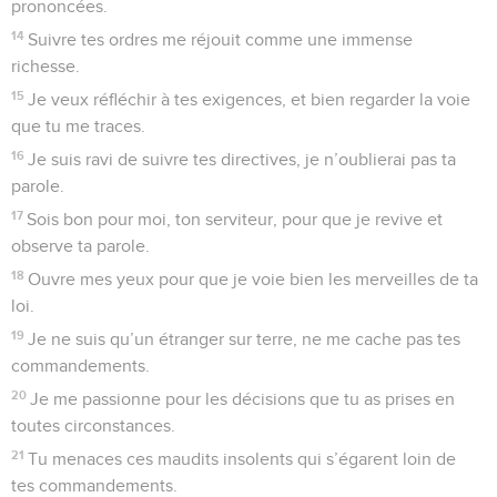
prononcées.
14
Suivre tes ordres me réjouit comme une immense
richesse.
15
Je veux réfléchir à tes exigences, et bien regarder la voie
que tu me traces.
16
Je suis ravi de suivre tes directives, je n’oublierai pas ta
parole.
17
Sois bon pour moi, ton serviteur, pour que je revive et
observe ta parole.
18
Ouvre mes yeux pour que je voie bien les merveilles de ta
loi.
19
Je ne suis qu’un étranger sur terre, ne me cache pas tes
commandements.
20
Je me passionne pour les décisions que tu as prises en
toutes circonstances.
21
Tu menaces ces maudits insolents qui s’égarent loin de
tes commandements.