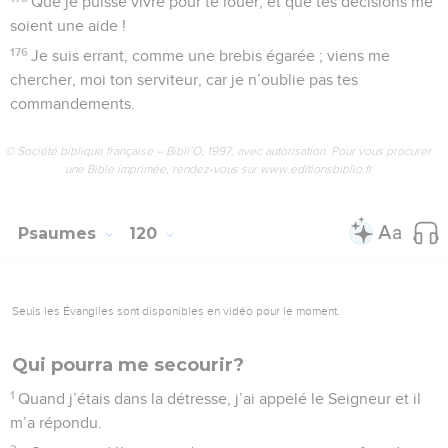
Que je puisse vivre pour te louer, et que tes décisions me
soient une aide !
176
Je suis errant, comme une brebis égarée ; viens me
chercher, moi ton serviteur, car je n’oublie pas tes
commandements.
© Société biblique française – Bibli’O, 1997, avec autorisation. Pour vous procurer
une Bible imprimée, rendez-vous sur www.editionsbiblio.fr
Psaumes
120
Seuls les Évangiles sont disponibles en vidéo pour le moment.
Qui pourra me secourir?
1
Quand j’étais dans la détresse, j’ai appelé le Seigneur et il
m’a répondu.