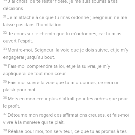
J’ai choisi de te rester fidèle, je me suis soumis à tes
décisions.
31
Je m’attache à ce que tu m’as ordonné ; Seigneur, ne me
laisse pas dans l’humiliation.
32
Je cours sur le chemin que tu m’ordonnes, car tu m’as
ouvert l’esprit.
33
Montre-moi, Seigneur, la voie que je dois suivre, et je m’y
engagerai jusqu’au bout.
34
Fais-moi comprendre ta loi, et je la suivrai, je m’y
appliquerai de tout mon cœur.
35
Fais-moi suivre la voie que tu m’ordonnes, ce sera un
plaisir pour moi.
36
Mets en mon cœur plus d’attrait pour tes ordres que pour
le profit.
37
Détourne mon regard des affirmations creuses, et fais-moi
vivre à la manière qui te plaît.
38
Réalise pour moi, ton serviteur, ce que tu as promis à tes