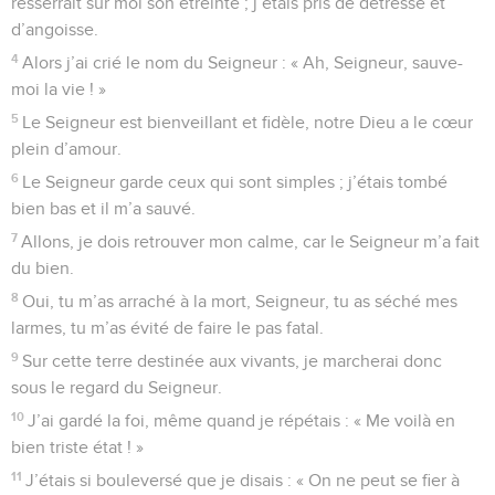
resserrait sur moi son étreinte ; j’étais pris de détresse et
d’angoisse.
4
Alors j’ai crié le nom du Seigneur : « Ah, Seigneur, sauve-
moi la vie ! »
5
Le Seigneur est bienveillant et fidèle, notre Dieu a le cœur
plein d’amour.
6
Le Seigneur garde ceux qui sont simples ; j’étais tombé
bien bas et il m’a sauvé.
7
Allons, je dois retrouver mon calme, car le Seigneur m’a fait
du bien.
8
Oui, tu m’as arraché à la mort, Seigneur, tu as séché mes
larmes, tu m’as évité de faire le pas fatal.
9
Sur cette terre destinée aux vivants, je marcherai donc
sous le regard du Seigneur.
10
J’ai gardé la foi, même quand je répétais : « Me voilà en
bien triste état ! »
11
J’étais si bouleversé que je disais : « On ne peut se fier à