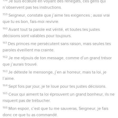
Je suis écœuré en voyant des renégats, ces gens qui
n’observent pas tes instructions.
159
Seigneur, constate que j’aime tes exigences ; aussi vrai
que tu es bon, fais-moi revivre.
160
Avant tout ta parole est vérité, et toutes tes justes
décisions sont valables pour toujours.
161
Des princes me persécutent sans raison, mais seules tes
paroles éveillent ma crainte.
162
Je me réjouis de ton message, comme d’un grand trésor
que j’aurais trouvé.
163
Je déteste le mensonge, j’en ai horreur, mais ta loi, je
l’aime.
164
Sept fois par jour, je te loue pour tes justes décisions.
165
Ceux qui aiment ta loi éprouvent un grand bonheur, ils ne
risquent pas de trébucher.
166
Mon espoir, c’est que tu me sauveras, Seigneur, je fais
donc ce que tu as commandé.