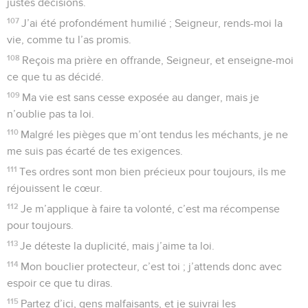
justes décisions.
107
J’ai été profondément humilié ; Seigneur, rends-moi la
vie, comme tu l’as promis.
108
Reçois ma prière en offrande, Seigneur, et enseigne-moi
ce que tu as décidé.
109
Ma vie est sans cesse exposée au danger, mais je
n’oublie pas ta loi.
110
Malgré les pièges que m’ont tendus les méchants, je ne
me suis pas écarté de tes exigences.
111
Tes ordres sont mon bien précieux pour toujours, ils me
réjouissent le cœur.
112
Je m’applique à faire ta volonté, c’est ma récompense
pour toujours.
113
Je déteste la duplicité, mais j’aime ta loi.
114
Mon bouclier protecteur, c’est toi ; j’attends donc avec
espoir ce que tu diras.
115
Partez d’ici, gens malfaisants, et je suivrai les