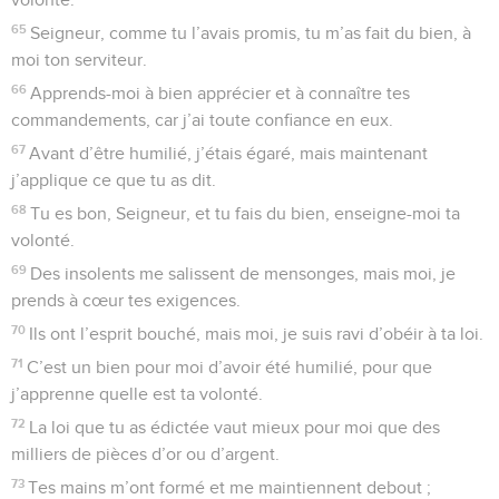
65
Seigneur, comme tu l’avais promis, tu m’as fait du bien, à
moi ton serviteur.
66
Apprends-moi à bien apprécier et à connaître tes
commandements, car j’ai toute confiance en eux.
67
Avant d’être humilié, j’étais égaré, mais maintenant
j’applique ce que tu as dit.
68
Tu es bon, Seigneur, et tu fais du bien, enseigne-moi ta
volonté.
69
Des insolents me salissent de mensonges, mais moi, je
prends à cœur tes exigences.
70
Ils ont l’esprit bouché, mais moi, je suis ravi d’obéir à ta loi.
71
C’est un bien pour moi d’avoir été humilié, pour que
j’apprenne quelle est ta volonté.
72
La loi que tu as édictée vaut mieux pour moi que des
milliers de pièces d’or ou d’argent.
73
Tes mains m’ont formé et me maintiennent debout ;