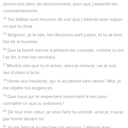
donne-moi donc du discernement, pour que j’assimile tes
commandements.
74
Tes fidèles sont heureux de voir que j’attends avec espoir
ce que tu diras.
75
Seigneur, je le sais, tes décisions sont justes, et tu as bien
fait de m’humilier.
76
Que ta bonté vienne à présent me consoler, comme tu me
l’as dit, à moi ton serviteur.
77
Montre-moi que tu m’aimes, alors je revivrai, car je suis
ravi d’obéir à ta loi.
78
Honte aux insolents, qui m’accablent sans raison ! Moi, je
me répète tes exigences.
79
Que ceux qui te respectent reviennent à moi pour
connaître ce que tu ordonnes !
80
De tout mon cœur, je veux faire ta volonté, ainsi je n’aurai
pas honte devant toi.
81
Je me fatigue à chercher ton secours, j’attends avec