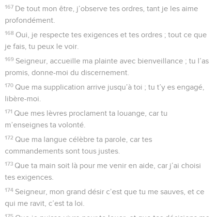
167
De tout mon être, j’observe tes ordres, tant je les aime
profondément.
168
Oui, je respecte tes exigences et tes ordres ; tout ce que
je fais, tu peux le voir.
169
Seigneur, accueille ma plainte avec bienveillance ; tu l’as
promis, donne-moi du discernement.
170
Que ma supplication arrive jusqu’à toi ; tu t’y es engagé,
libère-moi.
171
Que mes lèvres proclament ta louange, car tu
m’enseignes ta volonté.
172
Que ma langue célèbre ta parole, car tes
commandements sont tous justes.
173
Que ta main soit là pour me venir en aide, car j’ai choisi
tes exigences.
174
Seigneur, mon grand désir c’est que tu me sauves, et ce
qui me ravit, c’est ta loi.
175