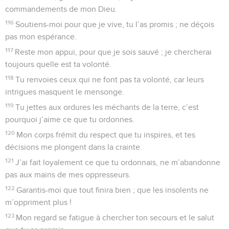
commandements de mon Dieu.
116
Soutiens-moi pour que je vive, tu l’as promis ; ne déçois
pas mon espérance.
117
Reste mon appui, pour que je sois sauvé ; je chercherai
toujours quelle est ta volonté.
118
Tu renvoies ceux qui ne font pas ta volonté, car leurs
intrigues masquent le mensonge.
119
Tu jettes aux ordures les méchants de la terre, c’est
pourquoi j’aime ce que tu ordonnes.
120
Mon corps frémit du respect que tu inspires, et tes
décisions me plongent dans la crainte.
121
J’ai fait loyalement ce que tu ordonnais, ne m’abandonne
pas aux mains de mes oppresseurs.
122
Garantis-moi que tout finira bien ; que les insolents ne
m’oppriment plus !
123
Mon regard se fatigue à chercher ton secours et le salut