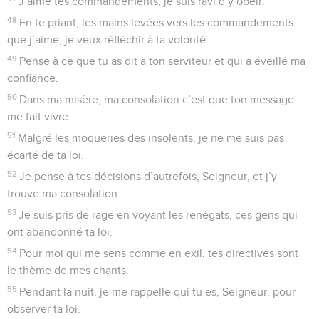
J’aime tes commandements, je suis ravi d’y obéir.
48
En te priant, les mains levées vers les commandements
que j’aime, je veux réfléchir à ta volonté.
49
Pense à ce que tu as dit à ton serviteur et qui a éveillé ma
confiance.
50
Dans ma misère, ma consolation c’est que ton message
me fait vivre.
51
Malgré les moqueries des insolents, je ne me suis pas
écarté de ta loi.
52
Je pense à tes décisions d’autrefois, Seigneur, et j’y
trouve ma consolation.
53
Je suis pris de rage en voyant les renégats, ces gens qui
ont abandonné ta loi.
54
Pour moi qui me sens comme en exil, tes directives sont
le thème de mes chants.
55
Pendant la nuit, je me rappelle qui tu es, Seigneur, pour
observer ta loi.