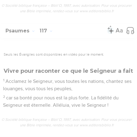
© Société biblique française – Bibli’O, 1997, avec autorisation. Pour vous procurer
une Bible imprimée, rendez-vous sur www.editionsbiblio.fr
Psaumes
117
Seuls les Évangiles sont disponibles en vidéo pour le moment.
Vivre pour raconter ce que le Seigneur a fait
1
Acclamez le Seigneur, vous toutes les nations, chantez ses
louanges, vous tous les peuples,
2
car sa bonté pour nous est la plus forte. La fidélité du
Seigneur est éternelle. Alléluia, vive le Seigneur !
© Société biblique française – Bibli’O, 1997, avec autorisation. Pour vous procurer
une Bible imprimée, rendez-vous sur www.editionsbiblio.fr