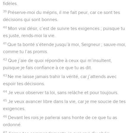
fidèles.
39
Préserve-moi du mépris, il me fait peur, car ce sont tes
décisions qui sont bonnes.
40
Mon vrai désir, c’est de suivre tes exigences ; puisque tu
es juste, rends-moi la vie.
41
Que ta bonté s’étende jusqu’à moi, Seigneur ; sauve-moi,
comme tu l’as promis.
42
Que j’aie de quoi répondre à ceux qui m’insultent,
puisque je fais confiance à ce que tu as dit.
43
Ne me laisse jamais trahir la vérité, car j’attends avec
espoir tes décisions.
44
Je veux observer ta loi, sans relâche et pour toujours.
45
Je veux avancer libre dans la vie, car je me soucie de tes
exigences.
46
Devant les rois je parlerai sans honte de ce que tu as
ordonné.
47