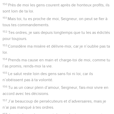
150
Près de moi les gens courent après de honteux profits, ils
sont loin de ta loi.
151
Mais toi, tu es proche de moi, Seigneur, on peut se fier à
tous tes commandements.
152
Tes ordres, je sais depuis longtemps que tu les as édictés
pour toujours.
153
Considère ma misère et délivre-moi, car je n’oublie pas ta
loi.
154
Prends ma cause en main et charge-toi de moi, comme tu
l’as promis, rends-moi la vie.
155
Le salut reste loin des gens sans foi ni loi, car ils
n’obéissent pas à ta volonté.
156
Tu as un cœur plein d’amour, Seigneur, fais-moi vivre en
accord avec tes décisions.
157
J’ai beaucoup de persécuteurs et d’adversaires, mais je
n’ai pas manqué à tes ordres.
158