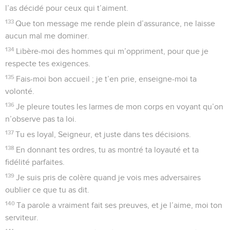
l’as décidé pour ceux qui t’aiment.
133
Que ton message me rende plein d’assurance, ne laisse
aucun mal me dominer.
134
Libère-moi des hommes qui m’oppriment, pour que je
respecte tes exigences.
135
Fais-moi bon accueil ; je t’en prie, enseigne-moi ta
volonté.
136
Je pleure toutes les larmes de mon corps en voyant qu’on
n’observe pas ta loi.
137
Tu es loyal, Seigneur, et juste dans tes décisions.
138
En donnant tes ordres, tu as montré ta loyauté et ta
fidélité parfaites.
139
Je suis pris de colère quand je vois mes adversaires
oublier ce que tu as dit.
140
Ta parole a vraiment fait ses preuves, et je l’aime, moi ton
serviteur.