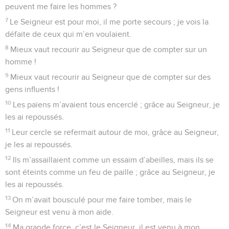
peuvent me faire les hommes ?
7
Le Seigneur est pour moi, il me porte secours ; je vois la
défaite de ceux qui m’en voulaient.
8
Mieux vaut recourir au Seigneur que de compter sur un
homme !
9
Mieux vaut recourir au Seigneur que de compter sur des
gens influents !
10
Les païens m’avaient tous encerclé ; grâce au Seigneur, je
les ai repoussés.
11
Leur cercle se refermait autour de moi, grâce au Seigneur,
je les ai repoussés.
12
Ils m’assaillaient comme un essaim d’abeilles, mais ils se
sont éteints comme un feu de paille ; grâce au Seigneur, je
les ai repoussés.
13
On m’avait bousculé pour me faire tomber, mais le
Seigneur est venu à mon aide.
14
Ma grande force, c’est le Seigneur, il est venu à mon