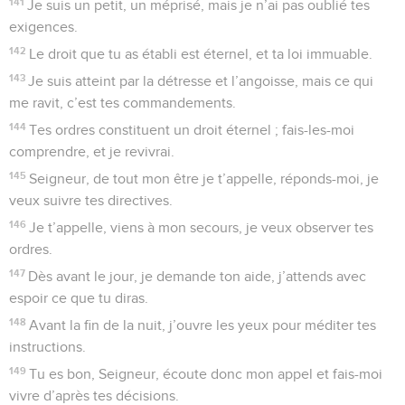
141
Je suis un petit, un méprisé, mais je n’ai pas oublié tes
exigences.
142
Le droit que tu as établi est éternel, et ta loi immuable.
143
Je suis atteint par la détresse et l’angoisse, mais ce qui
me ravit, c’est tes commandements.
144
Tes ordres constituent un droit éternel ; fais-les-moi
comprendre, et je revivrai.
145
Seigneur, de tout mon être je t’appelle, réponds-moi, je
veux suivre tes directives.
146
Je t’appelle, viens à mon secours, je veux observer tes
ordres.
147
Dès avant le jour, je demande ton aide, j’attends avec
espoir ce que tu diras.
148
Avant la fin de la nuit, j’ouvre les yeux pour méditer tes
instructions.
149
Tu es bon, Seigneur, écoute donc mon appel et fais-moi
vivre d’après tes décisions.