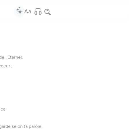
e l'Eternel.
coeur ;
ice.
arde selon ta parole.