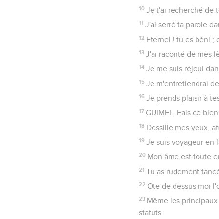
10
Je t'ai recherché de
11
J'ai serré ta parole d
12
Eternel ! tu es béni ;
13
J'ai raconté de mes l
14
Je me suis réjoui da
15
Je m'entretiendrai de
16
Je prends plaisir à tes
17
GUIMEL. Fais ce bien à
18
Dessille mes yeux, af
19
Je suis voyageur en 
20
Mon âme est toute em
21
Tu as rudement tancé
22
Ote de dessus moi l'o
23
Même les principaux s
statuts.