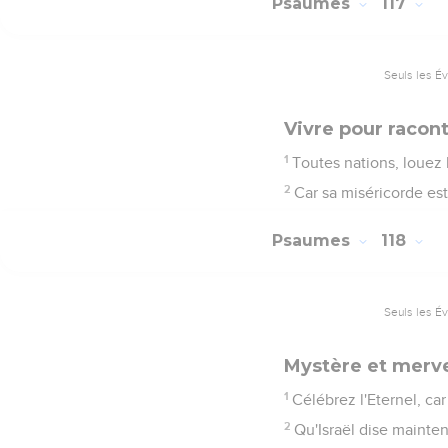
Psaumes
117
Seuls les É
Vivre pour racont
1
Toutes nations, louez l
2
Car sa miséricorde est
Psaumes
118
Seuls les É
Mystère et mervei
1
Célébrez l'Eternel, ca
2
Qu'Israël dise mainte