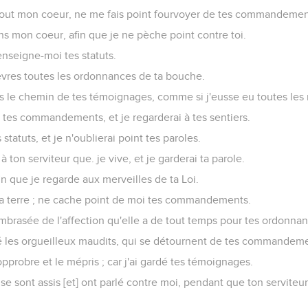
 tout mon coeur, ne me fais point fourvoyer de tes commandemen
ans mon coeur, afin que je ne pèche point contre toi.
 enseigne-moi tes statuts.
èvres toutes les ordonnances de ta bouche.
ns le chemin de tes témoignages, comme si j'eusse eu toutes les
 tes commandements, et je regarderai à tes sentiers.
 statuts, et je n'oublierai point tes paroles.
 ton serviteur que. je vive, et je garderai ta parole.
in que je regarde aux merveilles de ta Loi.
la terre ; ne cache point de moi tes commandements.
brasée de l'affection qu'elle a de tout temps pour tes ordonnan
 les orgueilleux maudits, qui se détournent de tes commandeme
pprobre et le mépris ; car j'ai gardé tes témoignages.
e sont assis [et] ont parlé contre moi, pendant que ton serviteur