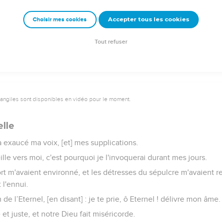
Cieux sont à l'Eternel ; mais il a donné la terre aux enfants des
Accepter tous les cookies
Choisir mes cookies
ux qui descendent où l'on ne dit plus mot, ne loueront point l'Ete
ons l'Eternel dès maintenant, et à toujours. Louez l'Eternel.
Tout refuser
vangiles sont disponibles en vidéo pour le moment.
lle
l a exaucé ma voix, [et] mes supplications.
eille vers moi, c'est pourquoi je l'invoquerai durant mes jours.
t m'avaient environné, et les détresses du sépulcre m'avaient ren
 l'ennui.
de l’Eternel, [en disant] : je te prie, ô Eternel ! délivre mon âme.
 et juste, et notre Dieu fait miséricorde.