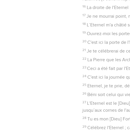
16
La droite de l'Eternel 
17
Je ne mourrai point, ma
18
L’Eternel m'a châtié s
19
Ouvrez-moi les portes d
20
C'est ici la porte de l
21
Je te célébrerai de c
22
La Pierre que les Arc
23
Ceci a été fait par l
24
C'est ici la journée q
25
Eternel, je te prie, 
26
Béni soit celui qui v
27
L'Eternel est le [Dieu
jusqu’aux cornes de l'au
28
Tu es mon [Dieu] Fort
29
Célébrez l'Eternel ; 