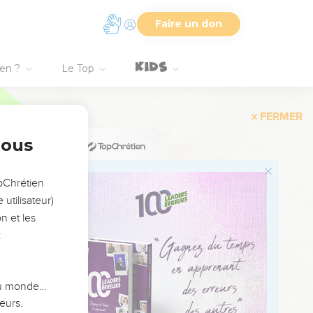
Faire un don
ien ?
Le Top
 ne rendent aucun son de
nous
lui].
opChrétien
utilisateur)
n et les
:
on d'Aaron.
 du monde…
eurs.