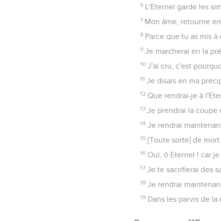
6
L'Eternel garde les sim
7
Mon âme, retourne en to
8
Parce que tu as mis à
9
Je marcherai en la pré
10
J'ai cru, c'est pourquoi 
11
Je disais en ma préci
12
Que rendrai-je à l'Ete
13
Je prendrai la coupe 
14
Je rendrai maintenant
15
[Toute sorte] de mort
16
Ouï, ô Eternel ! car je
17
Je te sacrifierai des 
18
Je rendrai maintenant
19
Dans les parvis de la 