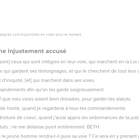
vangiles sont disponibles en vidéo pour le moment.
me injustement accusé
nt] ceux qui sont intègres en leur voie, qui marchent en la Loi d
 qui gardent ses témoignages, et qui le cherchent de tout leur 
 d'iniquité, [et] qui marchent dans ses voies.
andements afin qu'on les garde soigneusement.
u ! que mes voies soient bien dressées, pour garder tes statuts.
nt de honte, quand je regarderai à tous tes commandements.
droiture de coeur, quand j'aurai appris les ordonnances de ta just
atuts ; ne me délaisse point entièrement. BETH.
le jeune homme rendra-t-il pure sa voie ? Ce sera en y prenant g