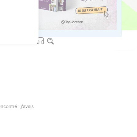
 hommes.
rnel.
contré ; j'avais