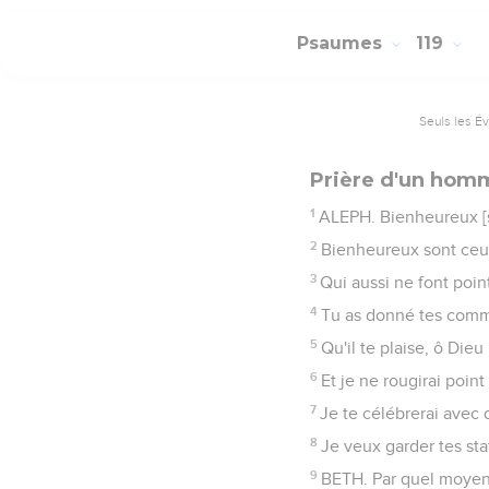
Psaumes
119
Seuls les É
Prière d'un hom
1
ALEPH. Bienheureux [so
2
Bienheureux sont ceux
3
Qui aussi ne font point
4
Tu as donné tes comm
5
Qu'il te plaise, ô Die
6
Et je ne rougirai poi
7
Je te célébrerai avec 
8
Je veux garder tes st
9
BETH. Par quel moyen 