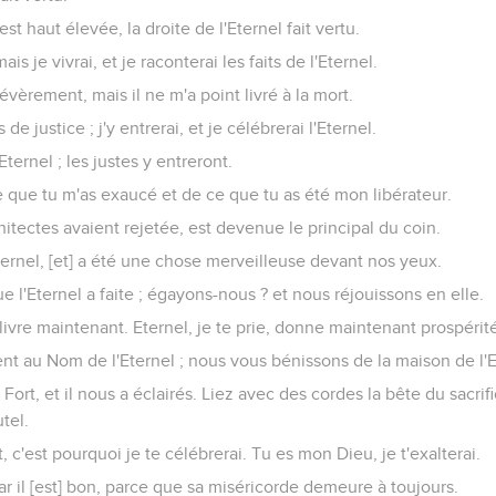
est haut élevée, la droite de l'Eternel fait vertu.
is je vivrai, et je raconterai les faits de l'Eternel.
évèrement, mais il ne m'a point livré à la mort.
e justice ; j'y entrerai, et je célébrerai l'Eternel.
'Eternel ; les justes y entreront.
e que tu m'as exaucé et de ce que tu as été mon libérateur.
hitectes avaient rejetée, est devenue le principal du coin.
'Eternel, [et] a été une chose merveilleuse devant nos yeux.
ue l'Eternel a faite ; égayons-nous ? et nous réjouissons en elle.
délivre maintenant. Eternel, je te prie, donne maintenant prospérit
ient au Nom de l'Eternel ; nous vous bénissons de la maison de l'E
] Fort, et il nous a éclairés. Liez avec des cordes la bête du sacrif
tel.
, c'est pourquoi je te célébrerai. Tu es mon Dieu, je t'exalterai.
car il [est] bon, parce que sa miséricorde demeure à toujours.