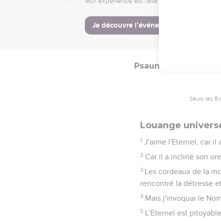
16
Quant aux Cieux, les 
17
Les morts, et tous ce
18
Mais nous, nous bénir
Psaumes
116
Seuls les É
Louange universe
1
J'aime l'Eternel, car i
2
Car il a incliné son or
3
Les cordeaux de la mor
rencontré la détresse et
4
Mais j'invoquai le Nom 
5
L'Eternel est pitoyable