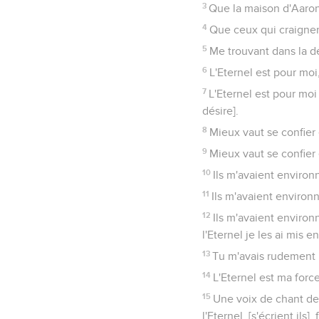
3
Que la maison d'Aaron
4
Que ceux qui craignen
5
Me trouvant dans la dét
6
L'Eternel est pour moi
7
L'Eternel est pour moi
désire].
8
Mieux vaut se confier 
9
Mieux vaut se confier 
10
Ils m'avaient environ
11
Ils m'avaient environn
12
Ils m'avaient environ
l'Eternel je les ai mis e
13
Tu m'avais rudement p
14
L'Eternel est ma force
15
Une voix de chant de 
l'Eternel, [s'écrient ils], 