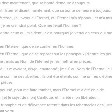
 dise maintenant, que sa bonté demeure à toujours.
t l'Eternel disent maintenant, que sa bonté demeure à toujours.
resse, j'ai invoqué l'Eternel, et l'Eternel m'a répondu, et m'a mis
, je ne craindrai point. Que me ferait l'homme ?
 entre ceux qui m'aident ; c'est pourquoi je verrai en ceux qui me
en l'Eternel, que de se confier en l'homme.
en l'Eternel, que de se reposer sur les principaux [d'entre les peu
né ; mais au Nom de l'Eternel je les mettrai en pièces.
é, ils m'avaient, dis-je, environné ; [mais] au Nom de l'Eternel je 
né comme des abeilles ; ils ont été éteints comme un feu d'épin
n pièces.
oussé, pour me faire tomber, mais l'Eternel m'a été en aide.
, [et le sujet de mon] Cantique, et il a été mon libérateur.
triomphe et de délivrance retentit dans les tabernacles des justes
fait vertu.