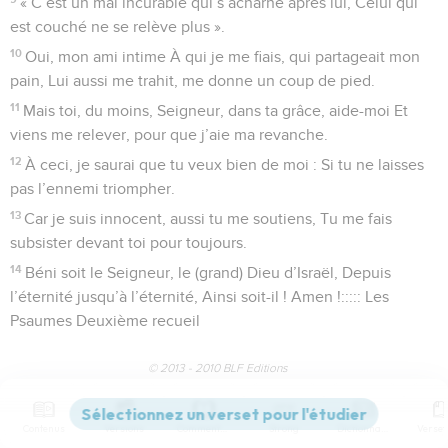
« C’est un mal incurable qui s’acharne après lui, Celui qui
est couché ne se relève plus ».
10
Oui, mon ami intime À qui je me fiais, qui partageait mon
pain, Lui aussi me trahit, me donne un coup de pied.
11
Mais toi, du moins, Seigneur, dans ta grâce, aide-moi Et
viens me relever, pour que j’aie ma revanche.
12
À ceci, je saurai que tu veux bien de moi : Si tu ne laisses
pas l’ennemi triompher.
13
Car je suis innocent, aussi tu me soutiens, Tu me fais
subsister devant toi pour toujours.
14
Béni soit le Seigneur, le (grand) Dieu d’Israël, Depuis
l’éternité jusqu’à l’éternité, Ainsi soit-il ! Amen !::::: Les
Psaumes Deuxième recueil
© 2013 - 2010 BLF Editions
Contenus
Versions
Commentaires
Strong
Dictionnaire
Psaumes
42