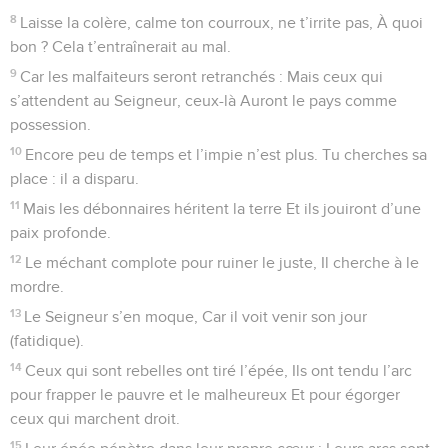
8
Laisse la colère, calme ton courroux, ne t’irrite pas, À quoi
bon ? Cela t’entraînerait au mal.
9
Car les malfaiteurs seront retranchés : Mais ceux qui
s’attendent au Seigneur, ceux-là Auront le pays comme
possession.
10
Encore peu de temps et l’impie n’est plus. Tu cherches sa
place : il a disparu.
11
Mais les débonnaires héritent la terre Et ils jouiront d’une
paix profonde.
12
Le méchant complote pour ruiner le juste, Il cherche à le
mordre.
13
Le Seigneur s’en moque, Car il voit venir son jour
(fatidique).
14
Ceux qui sont rebelles ont tiré l’épée, Ils ont tendu l’arc
pour frapper le pauvre et le malheureux Et pour égorger
ceux qui marchent droit.
15