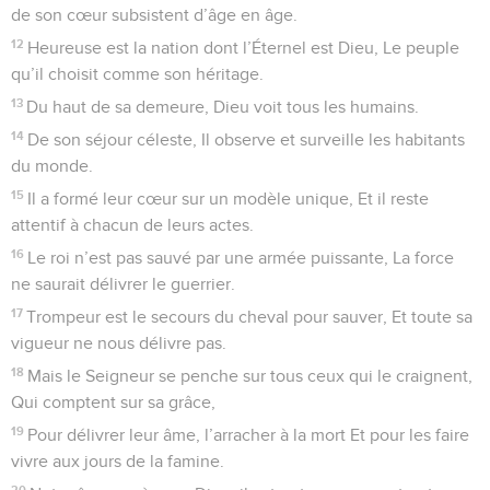
de son cœur subsistent d’âge en âge.
12
Heureuse est la nation dont l’Éternel est Dieu, Le peuple
qu’il choisit comme son héritage.
13
Du haut de sa demeure, Dieu voit tous les humains.
14
De son séjour céleste, Il observe et surveille les habitants
du monde.
15
Il a formé leur cœur sur un modèle unique, Et il reste
attentif à chacun de leurs actes.
16
Le roi n’est pas sauvé par une armée puissante, La force
ne saurait délivrer le guerrier.
17
Trompeur est le secours du cheval pour sauver, Et toute sa
vigueur ne nous délivre pas.
18
Mais le Seigneur se penche sur tous ceux qui le craignent,
Qui comptent sur sa grâce,
19
Pour délivrer leur âme, l’arracher à la mort Et pour les faire
vivre aux jours de la famine.
20