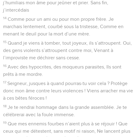
j’humiliais mon âme pour jeûner et prier. Sans fin,
j’intercédais
14
Comme pour un ami ou pour mon propre frère. Je
marchais lentement, courbé sous la tristesse, Comme en
menant le deuil pour la mort d’une mère.
15
Quand je viens à tomber, tout joyeux, ils s’attroupent. Oui,
des gens violents s’attroupent contre moi, Venant à
l’improviste me déchirer sans cesse.
16
Avec des hypocrites, des moqueurs parasites, Ils sont
prêts à me mordre.
17
Seigneur, jusques à quand pourras-tu voir cela ? Protège
donc mon âme contre leurs violences ! Viens arracher ma vie
à ces bêtes féroces !
18
Je te rendrai hommage dans la grande assemblée. Je te
célébrerai avec la foule immense.
19
Que mes ennemis fourbes n’aient plus à se réjouir ! Que
ceux qui me détestent, sans motif ni raison, Ne lancent plus