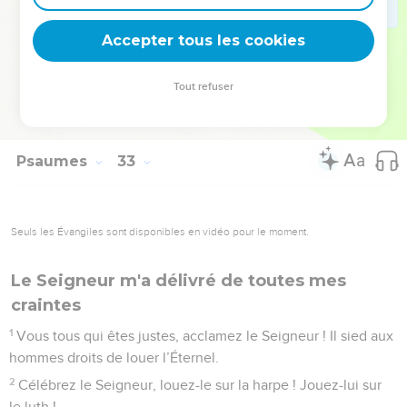
sa grâce.
11
Justes, réjouissez-vous et chantez votre allégresse, Vous
Accepter tous les cookies
qui êtes droits de cœur : le Seigneur soit votre joie !
Tout refuser
© 2013 - 2010 BLF Editions
Psaumes
33
Seuls les Évangiles sont disponibles en vidéo pour le moment.
Le Seigneur m'a délivré de toutes mes
craintes
1
Vous tous qui êtes justes, acclamez le Seigneur ! Il sied aux
hommes droits de louer l’Éternel.
2
Célébrez le Seigneur, louez-le sur la harpe ! Jouez-lui sur
le luth !