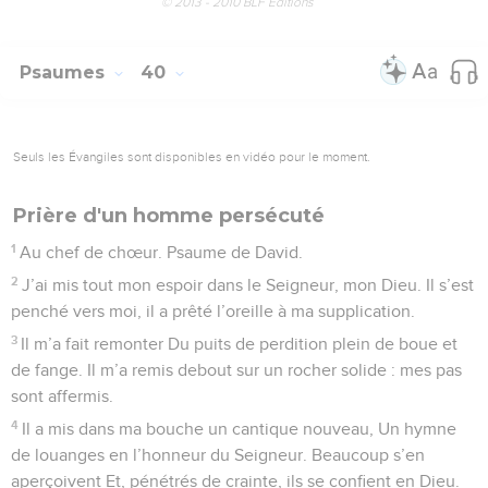
© 2013 - 2010 BLF Editions
Psaumes
40
Seuls les Évangiles sont disponibles en vidéo pour le moment.
Prière d'un homme persécuté
1
Au chef de chœur. Psaume de David.
2
J’ai mis tout mon espoir dans le Seigneur, mon Dieu. Il s’est
penché vers moi, il a prêté l’oreille à ma supplication.
3
Il m’a fait remonter Du puits de perdition plein de boue et
de fange. Il m’a remis debout sur un rocher solide : mes pas
sont affermis.
4
Il a mis dans ma bouche un cantique nouveau, Un hymne
de louanges en l’honneur du Seigneur. Beaucoup s’en
aperçoivent Et, pénétrés de crainte, ils se confient en Dieu.