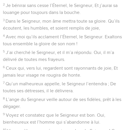
2
Je bénirai sans cesse l’Éternel, le Seigneur, Et j’aurai sa
louange pour toujours dans la bouche.
3
Dans le Seigneur, mon âme mettra toute sa gloire. Qu’ils
écoutent, les humbles, et soient remplis de joie,
4
Avec moi qu’ils acclament l’Éternel, le Seigneur. Exaltons
tous ensemble la gloire de son nom !
5
J’ai cherché le Seigneur, et il m’a répondu. Oui, il m’a
délivré de toutes mes frayeurs.
6
Ceux qui, vers lui, regardent sont rayonnants de joie, Et
jamais leur visage ne rougira de honte.
7
Qu’un malheureux appelle, le Seigneur l’entendra ; De
toutes ses détresses, il le délivrera.
8
L’ange du Seigneur veille autour de ses fidèles, prêt à les
dégager.
9
Voyez et constatez que le Seigneur est bon. Oui,
bienheureux est l’homme qui s’abandonne à lui.
10