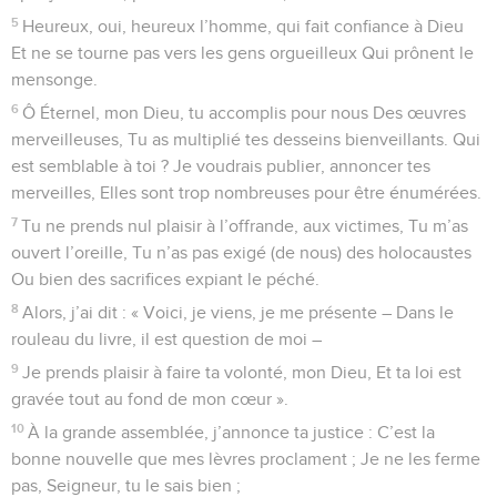
5
Heureux, oui, heureux l’homme, qui fait confiance à Dieu
Et ne se tourne pas vers les gens orgueilleux Qui prônent le
mensonge.
6
Ô Éternel, mon Dieu, tu accomplis pour nous Des œuvres
merveilleuses, Tu as multiplié tes desseins bienveillants. Qui
est semblable à toi ? Je voudrais publier, annoncer tes
merveilles, Elles sont trop nombreuses pour être énumérées.
7
Tu ne prends nul plaisir à l’offrande, aux victimes, Tu m’as
ouvert l’oreille, Tu n’as pas exigé (de nous) des holocaustes
Ou bien des sacrifices expiant le péché.
8
Alors, j’ai dit : « Voici, je viens, je me présente – Dans le
rouleau du livre, il est question de moi –
9
Je prends plaisir à faire ta volonté, mon Dieu, Et ta loi est
gravée tout au fond de mon cœur ».
10
À la grande assemblée, j’annonce ta justice : C’est la
bonne nouvelle que mes lèvres proclament ; Je ne les ferme
pas, Seigneur, tu le sais bien ;