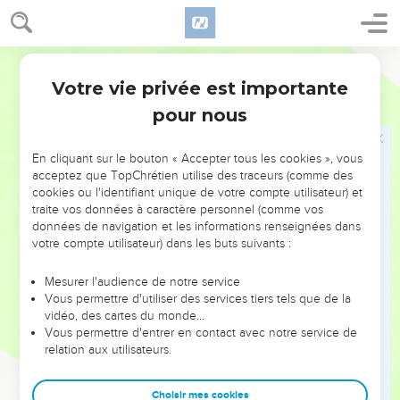
4
Ta main s’appesantissait sur moi le jour et la nuit, Ma force
se desséchait comme l’herbe en plein été.
Parole Vivante
5
Je t’ai confessé ma faute, je n’ai plus caché mes torts, J’ai
dit : « J’avouerai à Dieu les péchés que j’ai commis ». Alors,
Votre vie privée est importante
Psaumes
32
tu as effacé la peine de mon péché.
pour nous
6
Ainsi, que chaque fidèle te prie au moment voulu. Si les
grandes eaux déferlent, leurs flots ne l’atteindront pas.
En cliquant sur le bouton « Accepter tous les cookies », vous
acceptez que TopChrétien utilise des traceurs (comme des
7
Seigneur, tu es mon refuge, tu me gardes de l’angoisse. Tu
cookies ou l'identifiant unique de votre compte utilisateur) et
m’environnes de joie et de chants de délivrance.
traite vos données à caractère personnel (comme vos
8
données de navigation et les informations renseignées dans
Tu as dit : « Je vais t’instruire et t’indiquer Le chemin que tu
votre compte utilisateur) dans les buts suivants :
devras emprunter, Je serai ton conseiller, mes yeux
veilleront sur toi ».
Mesurer l'audience de notre service
9
Ne soyez pas entêtés comme un cheval, Un mulet
Vous permettre d'utiliser des services tiers tels que de la
vidéo, des cartes du monde…
dépourvu d’intelligence dont il faut dompter la fougue Par la
Vous permettre d'entrer en contact avec notre service de
bride et par le mors pour qu’ils ne t’approchent pas.
relation aux utilisateurs.
10
Nombreuses sont les souffrances qui attendent le
méchant, Mais ceux qui comptent sur Dieu sont entourés de
Choisir mes cookies