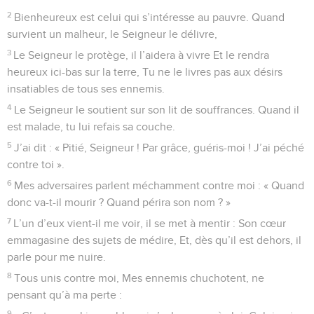
2
Bienheureux est celui qui s’intéresse au pauvre. Quand
survient un malheur, le Seigneur le délivre,
3
Le Seigneur le protège, il l’aidera à vivre Et le rendra
heureux ici-bas sur la terre, Tu ne le livres pas aux désirs
insatiables de tous ses ennemis.
4
Le Seigneur le soutient sur son lit de souffrances. Quand il
est malade, tu lui refais sa couche.
5
J’ai dit : « Pitié, Seigneur ! Par grâce, guéris-moi ! J’ai péché
contre toi ».
6
Mes adversaires parlent méchamment contre moi : « Quand
donc va-t-il mourir ? Quand périra son nom ? »
7
L’un d’eux vient-il me voir, il se met à mentir : Son cœur
emmagasine des sujets de médire, Et, dès qu’il est dehors, il
parle pour me nuire.
8
Tous unis contre moi, Mes ennemis chuchotent, ne
pensant qu’à ma perte :
9