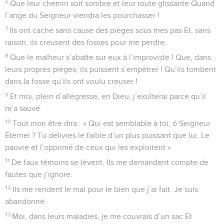
6
Que leur chemin soit sombre et leur route glissante Quand
l’ange du Seigneur viendra les pourchasser !
7
Ils ont caché sans cause des pièges sous mes pas Et, sans
raison, ils creusent des fosses pour me perdre.
8
Que le malheur s’abatte sur eux à l’improviste ! Que, dans
leurs propres pièges, ils puissent s’empêtrer ! Qu’ils tombent
dans la fosse qu’ils ont voulu creuser !
9
Et moi, plein d’allégresse, en Dieu, j’exulterai parce qu’il
m’a sauvé.
10
Tout mon être dira : « Qui est semblable à toi, ô Seigneur
Éternel ? Tu délivres le faible d’un plus puissant que lui, Le
pauvre et l’opprimé de ceux qui les exploitent ».
11
De faux témoins se lèvent, Ils me demandent compte de
fautes que j’ignore.
12
Ils me rendent le mal pour le bien que j’ai fait. Je suis
abandonné.
13
Moi, dans leurs maladies, je me couvrais d’un sac Et