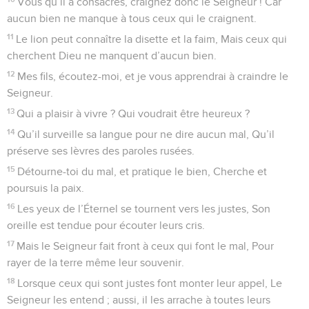
Vous qu’il a consacrés, craignez donc le Seigneur ! Car
aucun bien ne manque à tous ceux qui le craignent.
11
Le lion peut connaître la disette et la faim, Mais ceux qui
cherchent Dieu ne manquent d’aucun bien.
12
Mes fils, écoutez-moi, et je vous apprendrai à craindre le
Seigneur.
13
Qui a plaisir à vivre ? Qui voudrait être heureux ?
14
Qu’il surveille sa langue pour ne dire aucun mal, Qu’il
préserve ses lèvres des paroles rusées.
15
Détourne-toi du mal, et pratique le bien, Cherche et
poursuis la paix.
16
Les yeux de l’Éternel se tournent vers les justes, Son
oreille est tendue pour écouter leurs cris.
17
Mais le Seigneur fait front à ceux qui font le mal, Pour
rayer de la terre même leur souvenir.
18
Lorsque ceux qui sont justes font monter leur appel, Le
Seigneur les entend ; aussi, il les arrache à toutes leurs