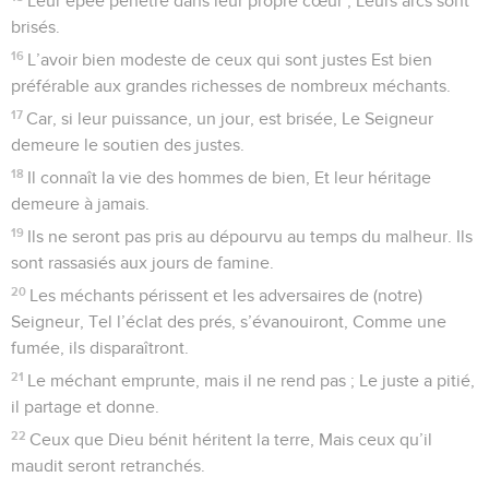
Leur épée pénètre dans leur propre cœur ; Leurs arcs sont
brisés.
16
L’avoir bien modeste de ceux qui sont justes Est bien
préférable aux grandes richesses de nombreux méchants.
17
Car, si leur puissance, un jour, est brisée, Le Seigneur
demeure le soutien des justes.
18
Il connaît la vie des hommes de bien, Et leur héritage
demeure à jamais.
19
Ils ne seront pas pris au dépourvu au temps du malheur. Ils
sont rassasiés aux jours de famine.
20
Les méchants périssent et les adversaires de (notre)
Seigneur, Tel l’éclat des prés, s’évanouiront, Comme une
fumée, ils disparaîtront.
21
Le méchant emprunte, mais il ne rend pas ; Le juste a pitié,
il partage et donne.
22
Ceux que Dieu bénit héritent la terre, Mais ceux qu’il
maudit seront retranchés.