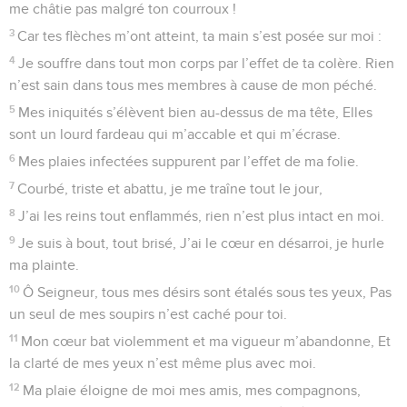
me châtie pas malgré ton courroux !
3
Car tes flèches m’ont atteint, ta main s’est posée sur moi :
4
Je souffre dans tout mon corps par l’effet de ta colère. Rien
n’est sain dans tous mes membres à cause de mon péché.
5
Mes iniquités s’élèvent bien au-dessus de ma tête, Elles
sont un lourd fardeau qui m’accable et qui m’écrase.
6
Mes plaies infectées suppurent par l’effet de ma folie.
7
Courbé, triste et abattu, je me traîne tout le jour,
8
J’ai les reins tout enflammés, rien n’est plus intact en moi.
9
Je suis à bout, tout brisé, J’ai le cœur en désarroi, je hurle
ma plainte.
10
Ô Seigneur, tous mes désirs sont étalés sous tes yeux, Pas
un seul de mes soupirs n’est caché pour toi.
11
Mon cœur bat violemment et ma vigueur m’abandonne, Et
la clarté de mes yeux n’est même plus avec moi.
12
Ma plaie éloigne de moi mes amis, mes compagnons,