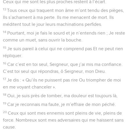
Ceux qui me sont les plus proches restent à l’écart.
13
Tous ceux qui traquent mon âme m’ont tendu des pièges,
Ils s’acharnent à ma perte. Ils me menacent de mort. Ils
méditent tout le jour leurs machinations perfides.
14
Pourtant, moi je fais le sourd et je n’entends rien ; Je reste
comme un muet, sans ouvrir la bouche.
15
Je suis pareil à celui qui ne comprend pas Et ne peut rien
répliquer.
16
Car c’est en toi seul, Seigneur, que j’ai mis ma confiance.
C’est toi seul qui répondras, ô Seigneur, mon Dieu.
17
Je dis : « Qu’ils ne puissent pas rire Ou triompher de moi
en me voyant chanceler ».
18
Oui, je suis près de tomber, ma douleur est toujours là,
19
Car je reconnais ma faute, je m’effraie de mon péché.
20
Ceux qui sont mes ennemis sont pleins de vie, pleins de
force. Nombreux sont mes adversaires qui me haïssent sans
cause.