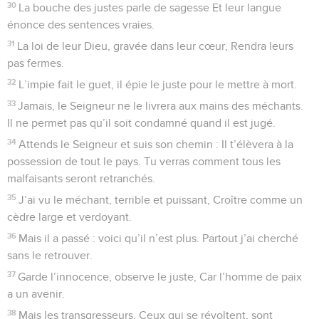
30
La bouche des justes parle de sagesse Et leur langue
énonce des sentences vraies.
31
La loi de leur Dieu, gravée dans leur cœur, Rendra leurs
pas fermes.
32
L’impie fait le guet, il épie le juste pour le mettre à mort.
33
Jamais, le Seigneur ne le livrera aux mains des méchants.
Il ne permet pas qu’il soit condamné quand il est jugé.
34
Attends le Seigneur et suis son chemin : Il t’élèvera à la
possession de tout le pays. Tu verras comment tous les
malfaisants seront retranchés.
35
J’ai vu le méchant, terrible et puissant, Croître comme un
cèdre large et verdoyant.
36
Mais il a passé : voici qu’il n’est plus. Partout j’ai cherché
sans le retrouver.
37
Garde l’innocence, observe le juste, Car l’homme de paix
a un avenir.
38
Mais les transgresseurs, Ceux qui se révoltent, sont