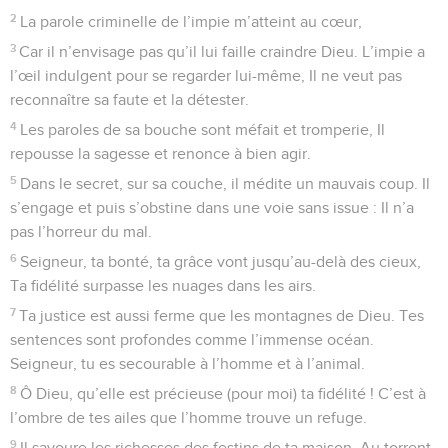
2
La parole criminelle de l’impie m’atteint au cœur,
3
Car il n’envisage pas qu’il lui faille craindre Dieu. L’impie a
l’œil indulgent pour se regarder lui-même, Il ne veut pas
reconnaître sa faute et la détester.
4
Les paroles de sa bouche sont méfait et tromperie, Il
repousse la sagesse et renonce à bien agir.
5
Dans le secret, sur sa couche, il médite un mauvais coup. Il
s’engage et puis s’obstine dans une voie sans issue : Il n’a
pas l’horreur du mal.
6
Seigneur, ta bonté, ta grâce vont jusqu’au-delà des cieux,
Ta fidélité surpasse les nuages dans les airs.
7
Ta justice est aussi ferme que les montagnes de Dieu. Tes
sentences sont profondes comme l’immense océan.
Seigneur, tu es secourable à l’homme et à l’animal.
8
Ô Dieu, qu’elle est précieuse (pour moi) ta fidélité ! C’est à
l’ombre de tes ailes que l’homme trouve un refuge.
9
Il savoure les richesses des festins de ta maison. Au torrent