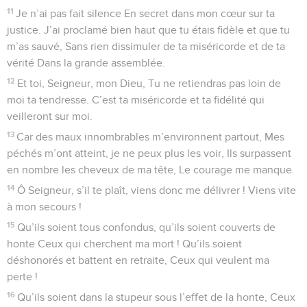
11
Je n’ai pas fait silence En secret dans mon cœur sur ta
justice. J’ai proclamé bien haut que tu étais fidèle et que tu
m’as sauvé, Sans rien dissimuler de ta miséricorde et de ta
vérité Dans la grande assemblée.
12
Et toi, Seigneur, mon Dieu, Tu ne retiendras pas loin de
moi ta tendresse. C’est ta miséricorde et ta fidélité qui
veilleront sur moi.
13
Car des maux innombrables m’environnent partout, Mes
péchés m’ont atteint, je ne peux plus les voir, Ils surpassent
en nombre les cheveux de ma tête, Le courage me manque.
14
Ô Seigneur, s’il te plaît, viens donc me délivrer ! Viens vite
à mon secours !
15
Qu’ils soient tous confondus, qu’ils soient couverts de
honte Ceux qui cherchent ma mort ! Qu’ils soient
déshonorés et battent en retraite, Ceux qui veulent ma
perte !
16
Qu’ils soient dans la stupeur sous l’effet de la honte, Ceux