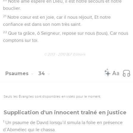
Notre âme espère en Dieu, il est notre secours et notre
bouclier.
21
Notre cœur est en joie, car il nous réjouit, Et notre
confiance est dans son nom très saint.
22
Que ta grâce, ô Seigneur, repose sur nous (tous), Car nous
comptons sur toi.
© 2013 - 2010 BLF Editions
Psaumes
34
Seuls les Évangiles sont disponibles en vidéo pour le moment.
Supplication d'un innocent traîné en justice
1
Un psaume de David lorsqu’il simula la folie en présence
d’Abimélec qui le chassa.