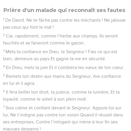
Prière d'un malade qui reconnaît ses fautes
1
De David. Ne te fâche pas contre les méchants ! Ne jalouse
pas ceux qui font le mal !
2
Car, rapidement, comme l’herbe aux champs, Ils seront
fauchés et se faneront comme le gazon.
3
Mets ta confiance en Dieu, le Seigneur ! Fais ce qui est
bien, demeure au pays Et gagne ta vie en sécurité.
4
En Dieu, mets ta joie Et il comblera les vœux de ton cœur.
5
Remets ton destin aux mains du Seigneur, Aie confiance
en lui et il agira.
6
Il fera briller ton droit, ta justice, comme la lumière, Et ta
loyauté, comme le soleil à son plein midi.
7
Sois calme et confiant devant le Seigneur. Appuie-toi sur
lui, Ne t’indigne pas contre ton voisin Quand il réussit dans
ses entreprises, Contre l’intrigant qui mène à leur fin ses
mauvais desseins !