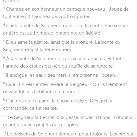
3
Chantez en son honneur un cantique nouveau ! Jouez de
tout votre art ! Sonnez de vos trompettes !
4
Car la parole du Seigneur repose sur la vérité, Son œuvre
entière est authentique, empreinte de fidélité ;
5
Dieu aime la justice, ainsi que la droiture. La bonté du
Seigneur remplit la terre entière.
6
À la parole du Seigneur les cieux sont apparus, Et toute
l’armée des étoiles est née du souffle de sa bouche.
7
Il endigue les eaux des mers, il emprisonne l’océan.
8
Que l’univers entier révère le Seigneur ! Qu’ils tremblent
devant lui, les habitants du monde !
9
Car, dès qu’il a parlé, la chose a existé. Dès qu’il a
commandé, ce fut réalisé.
10
Le Seigneur fait échec aux desseins des nations. Il réduit à
néant les vains projets des peuples.
11
Le dessein du Seigneur demeure pour toujours. Les projets