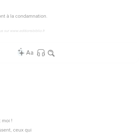
.
ront à la condamnation.
us sur www.editionsbiblio.fr
 moi !
ssent, ceux qui