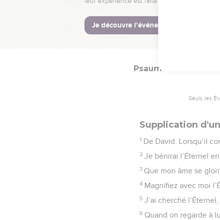
22
Éternel ! que ta bie
© Société biblique français
Psaumes
34
Seuls les É
Supplication d'un
1
De David. Lorsqu’il con
2
Je bénirai l’Éternel 
3
Que mon âme se glorifi
4
Magnifiez avec moi l’
5
J’ai cherché l’Éternel,
6
Quand on regarde à lui,