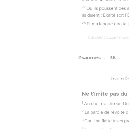
27
Qu’ils poussent des a
ils disent : Exalté soit 
28
Et ma langue dira ta j
© Société biblique français
Psaumes
36
Seuls les É
Ne t'irrite pas 
1
Au chef de chœur. Du s
2
La parole de révolte d
3
Car il se flatte à ses
4