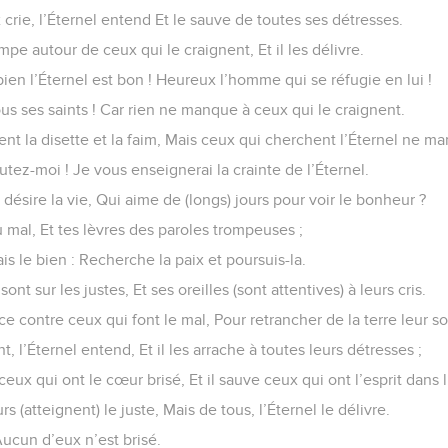
rie, l’Éternel entend Et le sauve de toutes ses détresses.
mpe autour de ceux qui le craignent, Et il les délivre.
en l’Éternel est bon ! Heureux l’homme qui se réfugie en lui !
ous ses saints ! Car rien ne manque à ceux qui le craignent.
nt la disette et la faim, Mais ceux qui cherchent l’Éternel ne m
utez-moi ! Je vous enseignerai la crainte de l’Éternel.
désire la vie, Qui aime de (longs) jours pour voir le bonheur ?
 mal, Et tes lèvres des paroles trompeuses ;
ais le bien : Recherche la paix et poursuis-la.
ont sur les justes, Et ses oreilles (sont attentives) à leurs cris.
ce contre ceux qui font le mal, Pour retrancher de la terre leur s
t, l’Éternel entend, Et il les arrache à toutes leurs détresses ;
ceux qui ont le cœur brisé, Et il sauve ceux qui ont l’esprit dans
(atteignent) le juste, Mais de tous, l’Éternel le délivre.
Aucun d’eux n’est brisé.