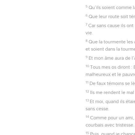
5
Qu’ils soient comme la
6
Que leur route soit té
7
Car sans cause ils ont
vie.
8
Que la tourmente les a
et soient dans la tourm
9
Et mon âme aura de l’a
10
Tous mes os diront : 
malheureux et le pauvre
11
De faux témoins se lè
12
Ils me rendent le mal
13
Et moi, quand ils éta
sans cesse.
14
Comme pour un ami, p
courbais avec tristesse.
15
Puis, quand je chance