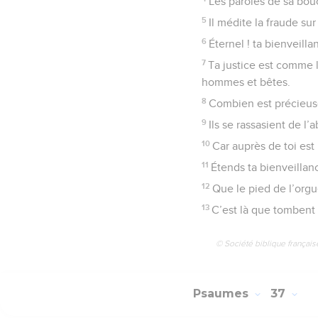
Les paroles de sa bou
5
Il médite la fraude sur
6
Éternel ! ta bienveilla
7
Ta justice est comme 
hommes et bêtes.
8
Combien est précieuse 
9
Ils se rassasient de l
10
Car auprès de toi est 
11
Étends ta bienveillanc
12
Que le pied de l’orgu
13
C’est là que tombent 
© Société biblique français
Psaumes
37