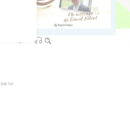
us sur www.editionsbiblio.fr
par lui.