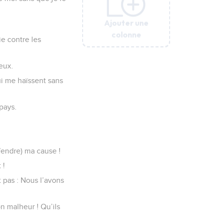
Ajouter une
Ajouter une
Ajouter une
Ajouter une
Ajouter une
Ajouter une
Ajouter une
colonne
colonne
colonne
colonne
colonne
colonne
colonne
e contre les
eux.
i me haïssent sans
 pays.
éfendre) ma cause !
 !
t pas : Nous l’avons
n malheur ! Qu’ils