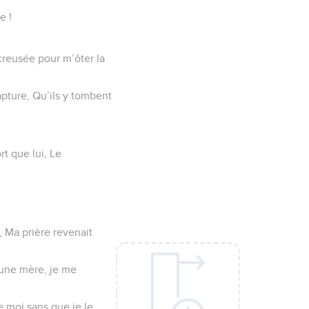
e !
 creusée pour m’ôter la
capture, Qu’ils y tombent
rt que lui, Le
, Ma prière revenait
’une mère, je me
e moi sans que je le