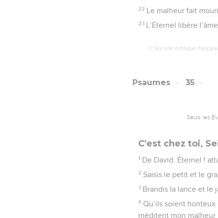
22
Le malheur fait mour
23
L’Éternel libère l’âm
© Société biblique français
Psaumes
35
Seuls les É
C'est chez toi, Se
1
De David. Éternel ! a
2
Saisis le petit et le g
3
Brandis la lance et le
4
Qu’ils soient honteux 
méditent mon malheur 