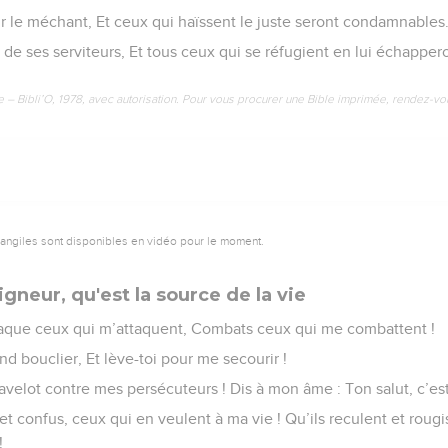
ir le méchant, Et ceux qui haïssent le juste seront condamnables
e de ses serviteurs, Et tous ceux qui se réfugient en lui échappe
e – Bibli’O, 1978, avec autorisation. Pour vous procurer une Bible imprimée, rendez-vo
vangiles sont disponibles en vidéo pour le moment.
igneur, qu'est la source de la vie
ttaque ceux qui m’attaquent, Combats ceux qui me combattent !
rand bouclier, Et lève-toi pour me secourir !
 javelot contre mes persécuteurs ! Dis à mon âme : Ton salut, c’est
et confus, ceux qui en veulent à ma vie ! Qu’ils reculent et rougi
!