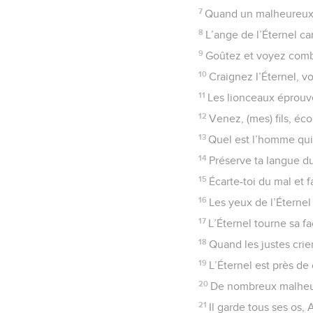
7
Quand un malheureux c
8
L’ange de l’Éternel ca
9
Goûtez et voyez combi
10
Craignez l’Éternel, v
11
Les lionceaux éprouve
12
Venez, (mes) fils, éco
13
Quel est l’homme qui 
14
Préserve ta langue du
15
Écarte-toi du mal et f
16
Les yeux de l’Éternel s
17
L’Éternel tourne sa fa
18
Quand les justes crien
19
L’Éternel est près de 
20
De nombreux malheurs 
21
Il garde tous ses os, 