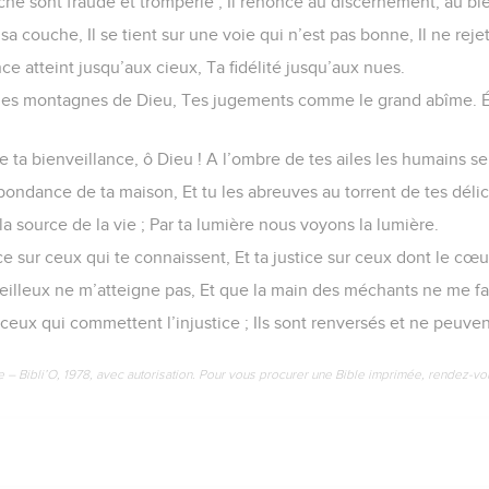
che sont fraude et tromperie ; Il renonce au discernement, au bi
 sa couche, Il se tient sur une voie qui n’est pas bonne, Il ne reje
nce atteint jusqu’aux cieux, Ta fidélité jusqu’aux nues.
les montagnes de Dieu, Tes jugements comme le grand abîme. Ét
ta bienveillance, ô Dieu ! A l’ombre de tes ailes les humains se
’abondance de ta maison, Et tu les abreuves au torrent de tes déli
la source de la vie ; Par ta lumière nous voyons la lumière.
e sur ceux qui te connaissent, Et ta justice sur ceux dont le cœur
eilleux ne m’atteigne pas, Et que la main des méchants ne me fas
ceux qui commettent l’injustice ; Ils sont renversés et ne peuven
e – Bibli’O, 1978, avec autorisation. Pour vous procurer une Bible imprimée, rendez-vo