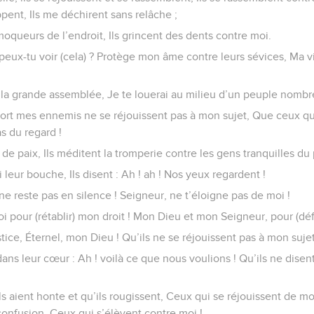
pent, Ils me déchirent sans relâche ;
moqueurs de l’endroit, Ils grincent des dents contre moi.
ux-tu voir (cela) ? Protège mon âme contre leurs sévices, Ma vi
s la grande assemblée, Je te louerai au milieu d’un peuple nombr
tort mes ennemis ne se réjouissent pas à mon sujet, Que ceux qu
s du regard !
s de paix, Ils méditent la tromperie contre les gens tranquilles du
 leur bouche, Ils disent : Ah ! ah ! Nos yeux regardent !
 ne reste pas en silence ! Seigneur, ne t’éloigne pas de moi !
-toi pour (rétablir) mon droit ! Mon Dieu et mon Seigneur, pour (d
tice, Éternel, mon Dieu ! Qu’ils ne se réjouissent pas à mon sujet
dans leur cœur : Ah ! voilà ce que nous voulions ! Qu’ils ne disen
 aient honte et qu’ils rougissent, Ceux qui se réjouissent de mo
 confusion, Ceux qui s’élèvent contre moi !