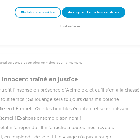
nveillance soit sur nous, Comme nous nous attendons à toi.
Accepter tous les cookies
Choisir mes cookies
e – Bibli’O, 1978, avec autorisation. Pour vous procurer une Bible imprimée, rendez-vo
Tout refuser
vangiles sont disponibles en vidéo pour le moment.
 innocent traîné en justice
trefit l’insensé en présence d’Abimélek, et qu’il s’en alla chassé 
en tout temps ; Sa louange sera toujours dans ma bouche.
e en l’Éternel ! Que les humbles écoutent et se réjouissent !
Éternel ! Exaltons ensemble son nom !
 et il m’a répondu ; Il m’arrache à toutes mes frayeurs.
 on resplendit de joie, Et le visage n’a pas à rougir.