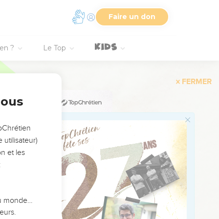
Faire un don
 lui !
ien ?
Le Top
en génération.
son héritage !
nous
opChrétien
grande force.
utilisateur)
s la délivrance.
n et les
:
a bienveillance.
 du monde…
eurs.