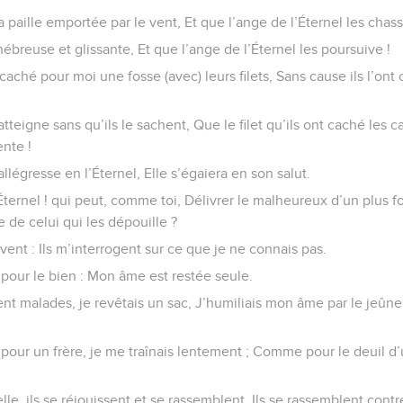
 paille emportée par le vent, Et que l’ange de l’Éternel les chass
nébreuse et glissante, Et que l’ange de l’Éternel les poursuive !
 caché pour moi une fosse (avec) leurs filets, Sans cause ils l’ont
tteigne sans qu’ils le sachent, Que le filet qu’ils ont caché les 
ente !
llégresse en l’Éternel, Elle s’égaiera en son salut.
Éternel ! qui peut, comme toi, Délivrer le malheureux d’un plus fo
 de celui qui les dépouille ?
vent : Ils m’interrogent sur ce que je ne connais pas.
 pour le bien : Mon âme est restée seule.
ient malades, je revêtais un sac, J’humiliais mon âme par le jeûne
our un frère, je me traînais lentement ; Comme pour le deuil d
lle, ils se réjouissent et se rassemblent, Ils se rassemblent contr