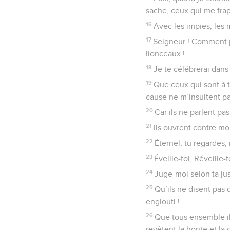
sache, ceux qui me frap
16
Avec les impies, les 
17
Seigneur ! Comment pe
lionceaux !
18
Je te célébrerai dan
19
Que ceux qui sont à 
cause ne m’insultent pa
20
Car ils ne parlent pa
21
Ils ouvrent contre moi
22
Éternel, tu regardes,
23
Éveille-toi, Réveille
24
Juge-moi selon ta jus
25
Qu’ils ne disent pas 
englouti !
26
Que tous ensemble ils
revêtent la honte et la