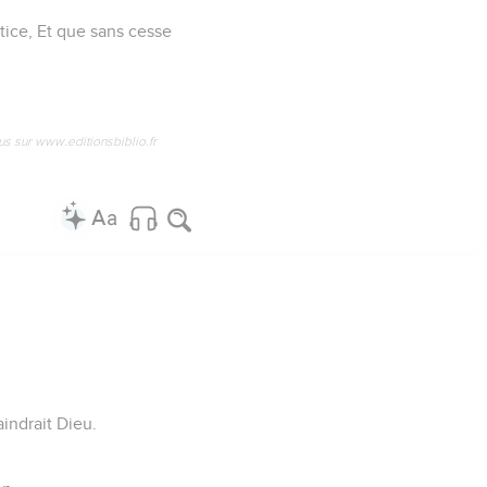
tice, Et que sans cesse
us sur www.editionsbiblio.fr
indrait Dieu.