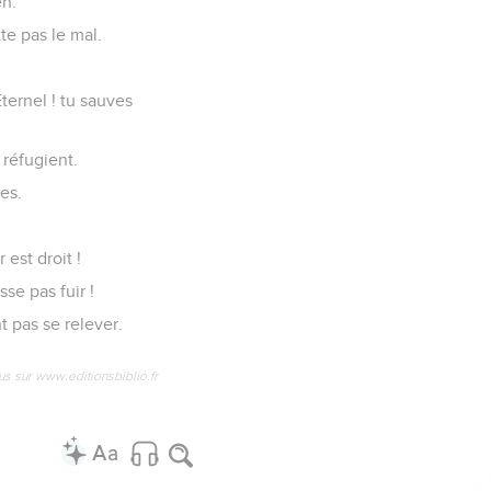
en.
tte pas le mal.
ernel ! tu sauves
 réfugient.
ces.
 est droit !
se pas fuir !
t pas se relever.
us sur www.editionsbiblio.fr