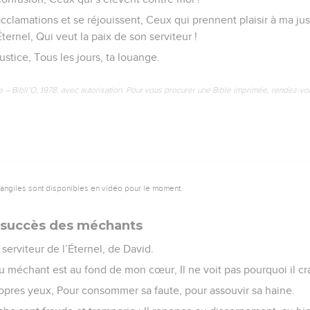
cclamations et se réjouissent, Ceux qui prennent plaisir à ma jus
l’Éternel, Qui veut la paix de son serviteur !
ustice, Tous les jours, ta louange.
e – Bibli’O, 1978, avec autorisation. Pour vous procurer une Bible imprimée, rendez-vo
vangiles sont disponibles en vidéo pour le moment.
du succès des méchants
erviteur de l’Éternel, de David.
u méchant est au fond de mon cœur, Il ne voit pas pourquoi il cra
 propres yeux, Pour consommer sa faute, pour assouvir sa haine.