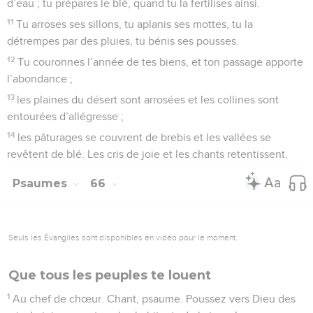
d’eau ; tu prépares le blé, quand tu la fertilises ainsi.
11
Tu arroses ses sillons, tu aplanis ses mottes, tu la
détrempes par des pluies, tu bénis ses pousses.
12
Tu couronnes l’année de tes biens, et ton passage apporte
l’abondance ;
13
les plaines du désert sont arrosées et les collines sont
entourées d’allégresse ;
14
les pâturages se couvrent de brebis et les vallées se
revêtent de blé. Les cris de joie et les chants retentissent.
Psaumes
66
Seuls les Évangiles sont disponibles en vidéo pour le moment.
Que tous les peuples te louent
1
Au chef de chœur. Chant, psaume. Poussez vers Dieu des