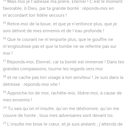
14
Mais moi je t’adresse ma prière, Eternel ! C’est le moment
favorable, ô Dieu, par ta grande bonté : réponds-moi en
m’accordant ton fidèle secours !
15
Retire-moi de la boue, et que je n’enfonce plus, que je
sois délivré de mes ennemis et de l’eau profonde !
16
Que le courant ne m’emporte plus, que le gouffre ne
m’engloutisse pas et que la tombe ne se referme pas sur
moi !
17
Réponds-moi, Eternel, car ta bonté est immense ! Dans tes
grandes compassions, tourne les regards vers moi
18
et ne cache pas ton visage à ton serviteur ! Je suis dans la
détresse : réponds-moi vite !
19
Approche-toi de moi, rachète-moi, libère-moi, à cause de
mes ennemis !
20
Tu sais qu’on m’insulte, qu’on me déshonore, qu’on me
couvre de honte ; tous mes adversaires sont devant toi.
21
L’insulte me brise le cœur, et je suis anéanti ; j’attends de