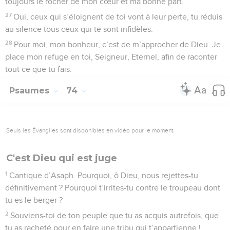
toujours le rocher de mon cœur et ma bonne part.
27
Oui, ceux qui s’éloignent de toi vont à leur perte, tu réduis
au silence tous ceux qui te sont infidèles.
28
Pour moi, mon bonheur, c’est de m’approcher de Dieu. Je
place mon refuge en toi, Seigneur, Eternel, afin de raconter
tout ce que tu fais.
Psaumes
74
Seuls les Évangiles sont disponibles en vidéo pour le moment.
C'est Dieu qui est juge
1
Cantique d’Asaph. Pourquoi, ô Dieu, nous rejettes-tu
définitivement ? Pourquoi t’irrites-tu contre le troupeau dont
tu es le berger ?
2
Souviens-toi de ton peuple que tu as acquis autrefois, que
tu as racheté pour en faire une tribu qui t’appartienne !