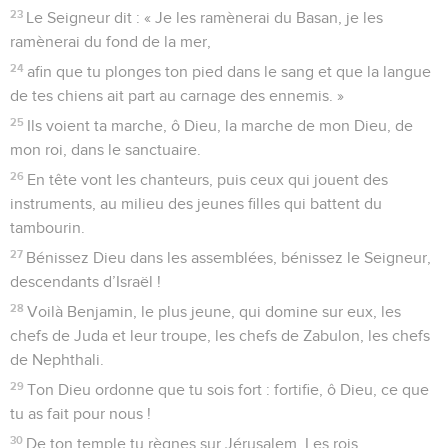
23
Le Seigneur dit : « Je les ramènerai du Basan, je les
ramènerai du fond de la mer,
24
afin que tu plonges ton pied dans le sang et que la langue
de tes chiens ait part au carnage des ennemis. »
25
Ils voient ta marche, ô Dieu, la marche de mon Dieu, de
mon roi, dans le sanctuaire.
26
En tête vont les chanteurs, puis ceux qui jouent des
instruments, au milieu des jeunes filles qui battent du
tambourin.
27
Bénissez Dieu dans les assemblées, bénissez le Seigneur,
descendants d’Israël !
28
Voilà Benjamin, le plus jeune, qui domine sur eux, les
chefs de Juda et leur troupe, les chefs de Zabulon, les chefs
de Nephthali.
29
Ton Dieu ordonne que tu sois fort : fortifie, ô Dieu, ce que
tu as fait pour nous !
30
De ton temple tu règnes sur Jérusalem. Les rois