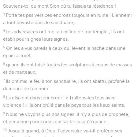
Souviens-toi du mont Sion où tu faisais ta résidence !
3
Porte tes pas vers ces endroits toujours en ruine ! L’ennemi
a tout dévasté dans le sanctuaire,
4
tes adversaires ont rugi au milieu de ton temple ; ils ont
établi pour signes leurs signes.
5
On les a vus pareils à ceux qui lèvent la hache dans une
épaisse forêt,
6
quand ils ont brisé toutes les sculptures à coups de masses
et de marteaux.
7
Ils ont mis le feu à ton sanctuaire, ils ont abattu, profané la
demeure de ton nom.
8
Ils disaient dans leur cœur : « Traitons-les tous avec
violence ! » Ils ont brûlé dans le pays tous les lieux saints.
9
Nous ne voyons plus nos signes, il n’y a plus de prophète,
et personne parmi nous qui sache jusqu’à quand…
10
Jusqu’à quand, ô Dieu, l’adversaire va-t-il proférer ses