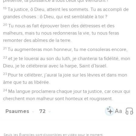
présente, ta puissance à tous ceux qui viendront !
19
Ta justice, ô Dieu, atteint les sommets. Tu as accompli de
grandes choses : ô Dieu, qui est semblable à toi ?
20
Tu nous as fait éprouver bien des détresses et des
malheurs, mais tu nous redonneras la vie, tu nous feras
remonter des abîmes de la terre.
21
Tu augmenteras mon honneur, tu me consoleras encore,
22
et je te louerai au son du luth, je chanterai ta fidélité, mon
Dieu, je te célébrerai avec la harpe, Saint d’Israël.
23
Pour te célébrer, j’aurai la joie sur les lèvres et dans mon
âme que tu as libérée.
24
Ma langue proclamera chaque jour ta justice, car ceux qui
cherchent mon malheur sont honteux et rougissent.
Psaumes
72
Seuls les Évangiles sont disponibles en vidéo pour le moment.