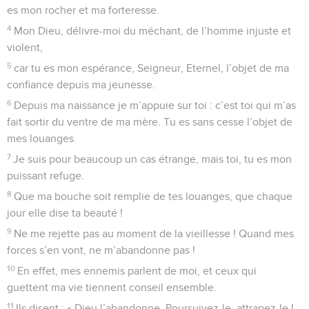
es mon rocher et ma forteresse.
4
Mon Dieu, délivre-moi du méchant, de l’homme injuste et
violent,
5
car tu es mon espérance, Seigneur, Eternel, l’objet de ma
confiance depuis ma jeunesse.
6
Depuis ma naissance je m’appuie sur toi : c’est toi qui m’as
fait sortir du ventre de ma mère. Tu es sans cesse l’objet de
mes louanges.
7
Je suis pour beaucoup un cas étrange, mais toi, tu es mon
puissant refuge.
8
Que ma bouche soit remplie de tes louanges, que chaque
jour elle dise ta beauté !
9
Ne me rejette pas au moment de la vieillesse ! Quand mes
forces s’en vont, ne m’abandonne pas !
10
En effet, mes ennemis parlent de moi, et ceux qui
guettent ma vie tiennent conseil ensemble.
11
Ils disent : « Dieu l’abandonne. Poursuivez-le, attrapez-le !