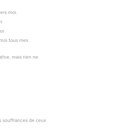
vers moi.
r.
oi.
 moi tous mes
thie, mais rien ne
les souffrances de ceux