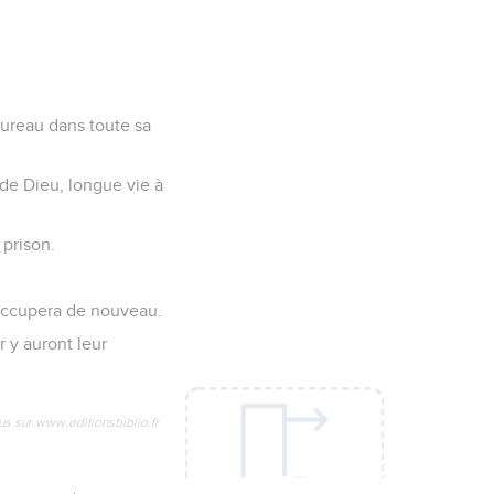
taureau dans toute sa
 de Dieu, longue vie à
 prison.
s occupera de nouveau.
r y auront leur
us sur www.editionsbiblio.fr