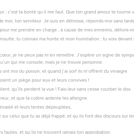
 ; c’est ta bonté qu’il me faut. Que ton grand amour te tourne 
e moi, ton serviteur. Je suis en détresse, réponds-moi sans tarde
pour me prendre en charge ; à cause de mes ennemis, délivre-m
nsulte, tu connais ma honte et mon humiliation ; tu vois devant
e cœur, je ne peux pas m’en remettre. J’espère un signe de sympa
qu’un qui me console, mais je ne trouve personne.
 ont mis du poison, et quand j’ai soif ils m’offrent du vinaigre.
oient un piège pour eux et leurs convives !
lent, qu’ils perdent la vue ! Fais-leur sans cesse courber le dos.
reur, et que ta colère ardente les atteigne.
évasté et leurs tentes dépeuplées,
 sur celui que tu as déjà frappé, et qu’ils font des discours sur 
rs fautes, et qu’ils ne trouvent jamais ton approbation.