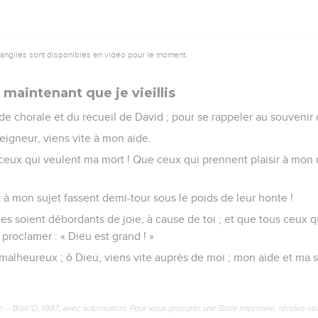
vangiles sont disponibles en vidéo pour le moment.
 maintenant que je vieillis
de chorale et du recueil de David ; pour se rappeler au souvenir
eigneur, viens vite à mon aide.
ceux qui veulent ma mort ! Que ceux qui prennent plaisir à mon
 à mon sujet fassent demi-tour sous le poids de leur honte !
les soient débordants de joie, à cause de toi ; et que tous ceux qu
proclamer : « Dieu est grand ! »
 malheureux ; ô Dieu, viens vite auprès de moi ; mon aide et ma séc
e – Bibli’O, 1997, avec autorisation. Pour vous procurer une Bible imprimée, rendez-vo