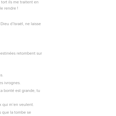
ort ils me traitent en
le rendre !
Dieu d’Israël, ne laisse
destinées retombent sur
s.
es ivrognes.
ta bonté est grande, tu
x qui m’en veulent.
as que la tombe se