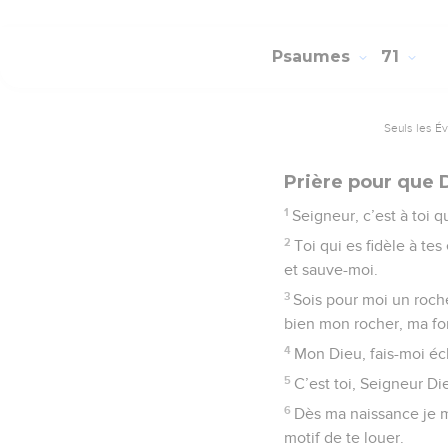
Psaumes
71
Seuls les É
Prière pour que D
1
Seigneur, c’est à toi q
2
Toi qui es fidèle à te
et sauve-moi.
3
Sois pour moi un roche
bien mon rocher, ma for
4
Mon Dieu, fais-moi éc
5
C’est toi, Seigneur Di
6
Dès ma naissance je me
motif de te louer.