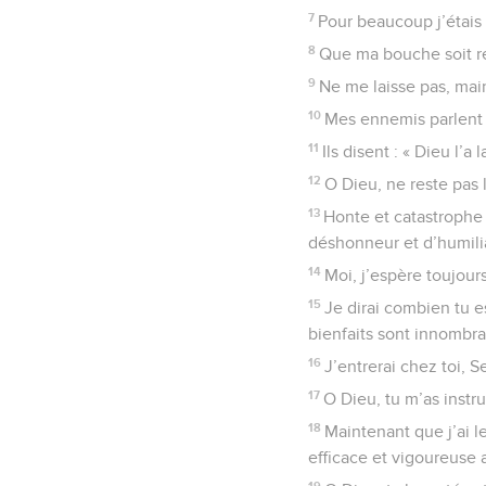
7
Pour beaucoup j’étais
8
Que ma bouche soit rem
9
Ne me laisse pas, mai
10
Mes ennemis parlent 
11
Ils disent : « Dieu l’a
12
O Dieu, ne reste pas 
13
Honte et catastrophe
déshonneur et d’humilia
14
Moi, j’espère toujours
15
Je dirai combien tu e
bienfaits sont innombra
16
J’entrerai chez toi, S
17
O Dieu, tu m’as instr
18
Maintenant que j’ai l
efficace et vigoureuse 
19