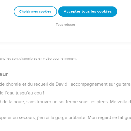
 !
Accepter tous les cookies
Choisir mes cookies
e – Bibli’O, 1997, avec autorisation. Pour vous procurer une Bible imprimée, rendez-vo
Tout refuser
vangiles sont disponibles en vidéo pour le moment.
eur
 de chorale et du recueil de David ; accompagnement sur guitare
de l’eau jusqu’au cou !
 de la boue, sans trouver un sol ferme sous les pieds. Me voilà 
peler au secours, j’en ai la gorge brûlante. Mon regard se fatigu