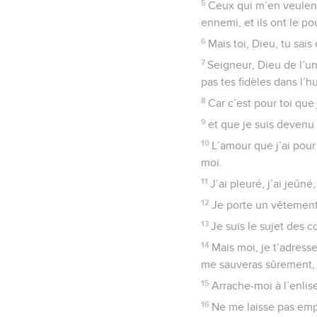
5
Ceux qui m’en veulent
ennemi, et ils ont le po
6
Mais toi, Dieu, tu sai
7
Seigneur, Dieu de l’un
pas tes fidèles dans l’h
8
Car c’est pour toi que 
9
et que je suis devenu
10
L’amour que j’ai pou
moi.
11
J’ai pleuré, j’ai jeûn
12
Je porte un vêtement
13
Je suis le sujet des c
14
Mais moi, je t’adress
me sauveras sûrement,
15
Arrache-moi à l’enlis
16
Ne me laisse pas empo