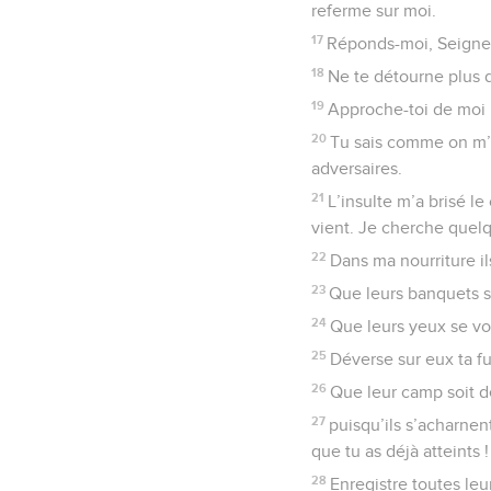
referme sur moi.
17
Réponds-moi, Seigneur
18
Ne te détourne plus d
19
Approche-toi de moi 
20
Tu sais comme on m’i
adversaires.
21
L’insulte m’a brisé l
vient. Je cherche quel
22
Dans ma nourriture ils
23
Que leurs banquets s
24
Que leurs yeux se voi
25
Déverse sur eux ta fu
26
Que leur camp soit d
27
puisqu’ils s’acharnent
que tu as déjà atteints !
28
Enregistre toutes leu