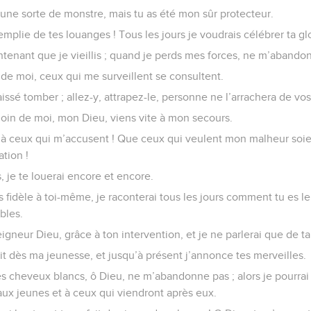
 une sorte de monstre, mais tu as été mon sûr protecteur.
plie de tes louanges ! Tous les jours je voudrais célébrer ta glo
ntenant que je vieillis ; quand je perds mes forces, ne m’abando
de moi, ceux qui me surveillent se consultent.
 laissé tomber ; allez-y, attrapez-le, personne ne l’arrachera de vo
loin de moi, mon Dieu, viens vite à mon secours.
 à ceux qui m’accusent ! Que ceux qui veulent mon malheur soie
tion !
, je te louerai encore et encore.
s fidèle à toi-même, je raconterai tous les jours comment tu es le
bles.
eigneur Dieu, grâce à ton intervention, et je ne parlerai que de ta
uit dès ma jeunesse, et jusqu’à présent j’annonce tes merveilles.
es cheveux blancs, ô Dieu, ne m’abandonne pas ; alors je pourra
aux jeunes et à ceux qui viendront après eux.