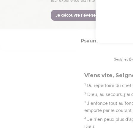
et pouvoir. Merci à Dieu
© Société biblique français
Psaumes
69
Seuls les É
Viens vite, Seign
1
Du répertoire du chef
2
Dieu, au secours, j’ai 
3
J’enfonce tout au fond
emporté par le courant.
4
Je n’en peux plus d’ap
Dieu.