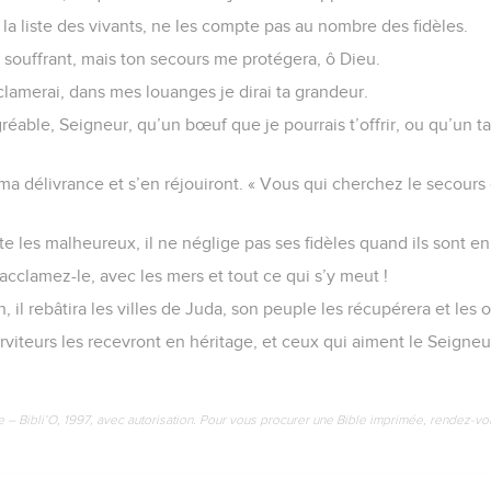
la liste des vivants, ne les compte pas au nombre des fidèles.
t souffrant, mais ton secours me protégera, ô Dieu.
clamerai, dans mes louanges je dirai ta grandeur.
agréable, Seigneur, qu’un bœuf que je pourrais t’offrir, ou qu’un 
a délivrance et s’en réjouiront. « Vous qui cherchez le secours
e les malheureux, il ne néglige pas ses fidèles quand ils sont en
, acclamez-le, avec les mers et tout ce qui s’y meut !
, il rebâtira les villes de Juda, son peuple les récupérera et le
rviteurs les recevront en héritage, et ceux qui aiment le Seigneu
e – Bibli’O, 1997, avec autorisation. Pour vous procurer une Bible imprimée, rendez-vo