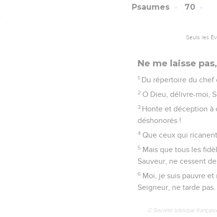
Psaumes
70
Seuls les É
Ne me laisse pas,
1
Du répertoire du chef 
2
O Dieu, délivre-moi, S
3
Honte et déception à 
déshonorés !
4
Que ceux qui ricanent
5
Mais que tous les fidè
Sauveur, ne cessent de 
6
Moi, je suis pauvre et
Seigneur, ne tarde pas.
© Société biblique français