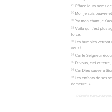
29
Efface leurs noms de 
30
Moi, je suis pauvre e
31
Par mon chant je t’ac
32
Voilà qui t’est plus 
force.
33
Les humbles verront m
vous !
34
Car le Seigneur écout
35
Et vous, ciel et terre
36
Car Dieu sauvera Sion
37
Les enfants de ses se
demeure. »
© Société biblique français