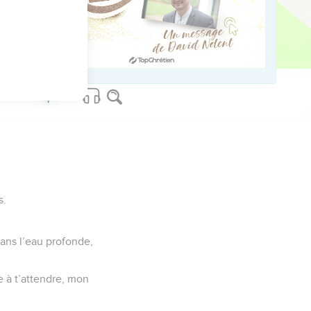
us sur www.editionsbiblio.fr
s.
dans l’eau profonde,
e à t’attendre, mon