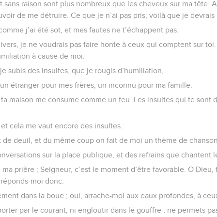
 sans raison sont plus nombreux que les cheveux sur ma tête. A t
uvoir de me détruire. Ce que je n’ai pas pris, voilà que je devrais 
s comme j’ai été sot, et mes fautes ne t’échappent pas.
ivers, je ne voudrais pas faire honte à ceux qui comptent sur toi. 
umiliation à cause de moi.
je subis des insultes, que je rougis d’humiliation,
 un étranger pour mes frères, un inconnu pour ma famille.
r ta maison me consume comme un feu. Les insultes qui te sont 
é, et cela me vaut encore des insultes.
 de deuil, et du même coup on fait de moi un thème de chanson
onversations sur la place publique, et des refrains que chantent l
e ma prière ; Seigneur, c’est le moment d’être favorable. O Dieu, 
 réponds-moi donc.
ement dans la boue ; oui, arrache-moi aux eaux profondes, à ceu
rter par le courant, ni engloutir dans le gouffre ; ne permets p