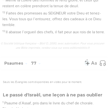
Même la colère des hommes te rend gloire, et ceux qui
restent en colère prendront la tenue de deuil.
12
Faites des promesses au SEIGNEUR votre Dieu et tenez-
les. Vous tous qui l’entourez, offrez des cadeaux à ce Dieu
terrible.
13
Il abaisse l’orgueil des chefs, il fait peur aux rois de la terre.
© Société biblique française – Bibli’O, 2000, avec autorisation. Pour vous procurer
une Bible imprimée, rendez-vous sur www.editionsbiblio.fr
Psaumes
77
Seuls les Évangiles sont disponibles en vidéo pour le moment.
Le passé d'Israël, une leçon à ne pas oublier
1
Psaume d’Assaf, pris dans le livre du chef de chorale.