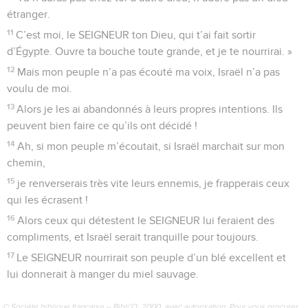
étranger.
11
C’est moi, le SEIGNEUR ton Dieu, qui t’ai fait sortir
d’Égypte. Ouvre ta bouche toute grande, et je te nourrirai. »
12
Mais mon peuple n’a pas écouté ma voix, Israël n’a pas
voulu de moi.
13
Alors je les ai abandonnés à leurs propres intentions. Ils
peuvent bien faire ce qu’ils ont décidé !
14
Ah, si mon peuple m’écoutait, si Israël marchait sur mon
chemin,
15
je renverserais très vite leurs ennemis, je frapperais ceux
qui les écrasent !
16
Alors ceux qui détestent le SEIGNEUR lui feraient des
compliments, et Israël serait tranquille pour toujours.
17
Le SEIGNEUR nourrirait son peuple d’un blé excellent et
lui donnerait à manger du miel sauvage.
© Société biblique française – Bibli’O, 2000, avec autorisation. Pour vous procurer