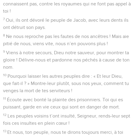
connaissent pas, contre les royaumes qui ne font pas appel à
toi !
7
Oui, ils ont dévoré le peuple de Jacob, avec leurs dents ils
ont détruit son pays.
8
Ne nous reproche pas les fautes de nos ancêtres ! Mais aie
pitié de nous, viens vite, nous n’en pouvons plus !
9
Viens à notre secours, Dieu notre sauveur, pour montrer ta
gloire ! Délivre-nous et pardonne nos péchés à cause de ton
nom.
10
Pourquoi laisser les autres peuples dire : « Et leur Dieu,
que fait-il ? » Montre-leur plutôt, sous nos yeux, comment tu
venges la mort de tes serviteurs !
11
Écoute avec bonté la plainte des prisonniers. Toi qui es
puissant, garde en vie ceux qui sont en danger de mort.
12
Les peuples voisins t’ont insulté, Seigneur, rends-leur sept
fois ces insultes en plein cœur !
13
Et nous, ton peuple, nous te dirons toujours merci, à toi