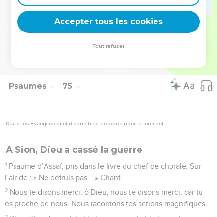
23
N’oublie pas les cris de tes ennemis, le bruit toujours plus
Accepter tous les cookies
fort de tes adversaires.
© Société biblique française – Bibli’O, 2000, avec autorisation. Pour vous procurer
Tout refuser
une Bible imprimée, rendez-vous sur www.editionsbiblio.fr
Psaumes
75
Seuls les Évangiles sont disponibles en vidéo pour le moment.
A Sion, Dieu a cassé la guerre
1
Psaume d’Assaf, pris dans le livre du chef de chorale. Sur
l’air de : « Ne détruis pas... » Chant.
2
Nous te disons merci, ô Dieu, nous te disons merci, car tu
es proche de nous. Nous racontons tes actions magnifiques.
3