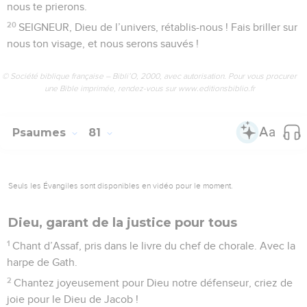
nous te prierons.
20
SEIGNEUR, Dieu de l’univers, rétablis-nous ! Fais briller sur
nous ton visage, et nous serons sauvés !
© Société biblique française – Bibli’O, 2000, avec autorisation. Pour vous procurer
une Bible imprimée, rendez-vous sur www.editionsbiblio.fr
Psaumes
81
Seuls les Évangiles sont disponibles en vidéo pour le moment.
Dieu, garant de la justice pour tous
1
Chant d’Assaf, pris dans le livre du chef de chorale. Avec la
harpe de Gath.
2
Chantez joyeusement pour Dieu notre défenseur, criez de
joie pour le Dieu de Jacob !