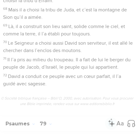
choisir la tribu d’Éfraïm.
68
Mais il a choisi la tribu de Juda, et c’est la montagne de
Sion qu’il a aimée.
69
Là, il a construit son lieu saint, solide comme le ciel, et
comme la terre, il l’a établi pour toujours.
70
Le Seigneur a choisi aussi David son serviteur, il est allé le
chercher dans l’enclos des moutons.
71
Il l’a pris au milieu du troupeau. Il a fait de lui le berger du
peuple de Jacob, d’Israël, le peuple qui lui appartient.
72
David a conduit ce peuple avec un cœur parfait, il l’a
guidé avec sagesse.
© Société biblique française – Bibli’O, 2000, avec autorisation. Pour vous procurer
une Bible imprimée, rendez-vous sur www.editionsbiblio.fr
Psaumes
79