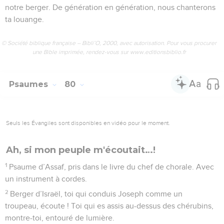
notre berger. De génération en génération, nous chanterons
ta louange.
© Société biblique française – Bibli’O, 2000, avec autorisation. Pour vous procurer
une Bible imprimée, rendez-vous sur www.editionsbiblio.fr
Psaumes
80
Seuls les Évangiles sont disponibles en vidéo pour le moment.
Ah, si mon peuple m'écoutait…!
1
Psaume d’Assaf, pris dans le livre du chef de chorale. Avec
un instrument à cordes.
2
Berger d’Israël, toi qui conduis Joseph comme un
troupeau, écoute ! Toi qui es assis au-dessus des chérubins,
montre-toi, entouré de lumière.