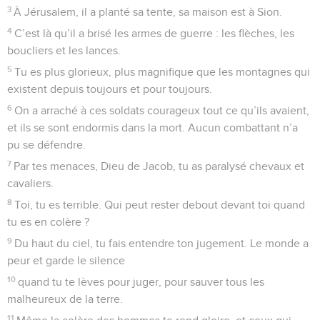
3
À Jérusalem, il a planté sa tente, sa maison est à Sion.
4
C’est là qu’il a brisé les armes de guerre : les flèches, les
boucliers et les lances.
5
Tu es plus glorieux, plus magnifique que les montagnes qui
existent depuis toujours et pour toujours.
6
On a arraché à ces soldats courageux tout ce qu’ils avaient,
et ils se sont endormis dans la mort. Aucun combattant n’a
pu se défendre.
7
Par tes menaces, Dieu de Jacob, tu as paralysé chevaux et
cavaliers.
8
Toi, tu es terrible. Qui peut rester debout devant toi quand
tu es en colère ?
9
Du haut du ciel, tu fais entendre ton jugement. Le monde a
peur et garde le silence
10
quand tu te lèves pour juger, pour sauver tous les
malheureux de la terre.
11