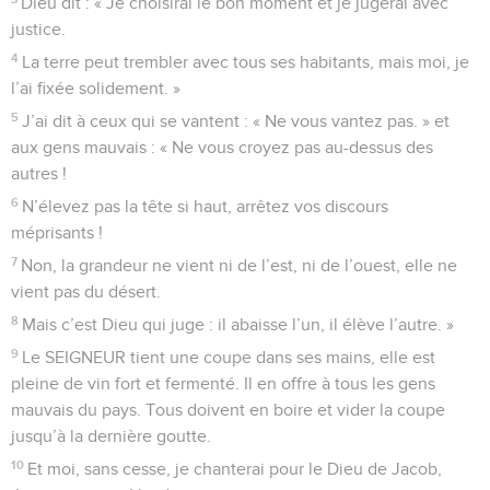
Dieu dit : « Je choisirai le bon moment et je jugerai avec
justice.
4
La terre peut trembler avec tous ses habitants, mais moi, je
l’ai fixée solidement. »
5
J’ai dit à ceux qui se vantent : « Ne vous vantez pas. » et
aux gens mauvais : « Ne vous croyez pas au-dessus des
autres !
6
N’élevez pas la tête si haut, arrêtez vos discours
méprisants !
7
Non, la grandeur ne vient ni de l’est, ni de l’ouest, elle ne
vient pas du désert.
8
Mais c’est Dieu qui juge : il abaisse l’un, il élève l’autre. »
9
Le SEIGNEUR tient une coupe dans ses mains, elle est
pleine de vin fort et fermenté. Il en offre à tous les gens
mauvais du pays. Tous doivent en boire et vider la coupe
jusqu’à la dernière goutte.
10
Et moi, sans cesse, je chanterai pour le Dieu de Jacob,