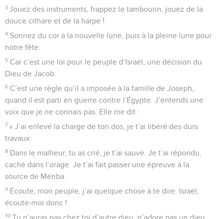
3
Jouez des instruments, frappez le tambourin, jouez de la
douce cithare et de la harpe !
4
Sonnez du cor à la nouvelle lune, puis à la pleine lune pour
notre fête.
5
Car c’est une loi pour le peuple d’Israël, une décision du
Dieu de Jacob.
6
C’est une règle qu’il a imposée à la famille de Joseph,
quand il est parti en guerre contre l’Égypte. J’entends une
voix que je ne connais pas. Elle me dit :
7
« J’ai enlevé la charge de ton dos, je t’ai libéré des durs
travaux.
8
Dans le malheur, tu as crié, je t’ai sauvé. Je t’ai répondu,
caché dans l’orage. Je t’ai fait passer une épreuve à la
source de Mériba.
9
Écoute, mon peuple, j’ai quelque chose à te dire. Israël,
écoute-moi donc !
10
Tu n’auras pas chez toi d’autre dieu, n’adore pas un dieu