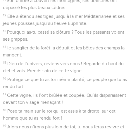
Son ombre a couvert les montagnes, ses branches ont
dépassé les plus beaux cèdres.
12
Elle a étendu ses tiges jusqu’à la mer Méditerranée et ses
jeunes pousses jusqu’au fleuve Euphrate.
13
Pourquoi as-tu cassé sa clôture ? Tous les passants volent
ses grappes,
14
le sanglier de la forêt la détruit et les bêtes des champs la
mangent.
15
Dieu de l’univers, reviens vers nous ! Regarde du haut du
ciel et vois. Prends soin de cette vigne.
16
Protège ce que tu as toi-même planté, ce peuple que tu as
rendu fort.
17
Cette vigne, ils l’ont brûlée et coupée. Qu’ils disparaissent
devant ton visage menaçant !
18
Pose ta main sur le roi qui est assis à ta droite, sur cet
homme que tu as rendu fort !
19
Alors nous n’irons plus loin de toi, tu nous feras revivre et