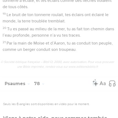
tonnerre a éclaté, et tes éclairs comme des flèches volaient
de tous côtés.
19
Le bruit de ton tonnerre roulait, tes éclairs ont éclairé le
monde, la terre troublée tremblait.
20
Tu es passé au milieu de la mer, tu as fait ton chemin dans
l’eau profonde, personne n’a vu tes traces.
21
Par la main de Moïse et d’Aaron, tu as conduit ton peuple,
comme un berger conduit son troupeau.
© Société biblique française – Bibli’O, 2000, avec autorisation. Pour vous procurer
une Bible imprimée, rendez-vous sur www.editionsbiblio.fr
Psaumes
78
Seuls les Évangiles sont disponibles en vidéo pour le moment.