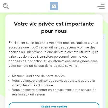
rends secs des fleuves toujours pleins d’eau.
16
Le jour est à toi, la nuit est à toi, toi qui as créé la lune et le
Parole de Vie
soleil.
Votre vie privée est importante
17
Tu as fixé toutes les limites de la terre, et c’est toi qui as
Psaumes
74
fait les saisons.
pour nous
18
Souviens-toi de ceci, SEIGNEUR : tes ennemis t’insultent,
et un peuple stupide méprise ton nom !
En cliquant sur le bouton « Accepter tous les cookies », vous
acceptez que TopChrétien utilise des traceurs (comme des
19
Ne livre pas aux bêtes sauvages la vie de ton peuple très
cookies ou l'identifiant unique de votre compte utilisateur) et
aimé. N’oublie pas pour toujours la vie des malheureux de
traite vos données à caractère personnel (comme vos
données de navigation et les informations renseignées dans
ton peuple !
votre compte utilisateur) dans les buts suivants :
20
Sois attentif à ton alliance ! Dans les lieux sombres du
pays, des gens se cachent pour agir avec violence.
Mesurer l'audience de notre service
Vous permettre d'utiliser des services tiers tels que de la
21
Ceux qu’on écrase, qu’ils ne reviennent pas couverts de
vidéo, des cartes du monde…
honte ! Mais que les malheureux et les pauvres chantent ton
Vous permettre d'entrer en contact avec notre service de
nom !
relation aux utilisateurs.
22
Lève-toi, ô Dieu, défends ta cause ! Souviens-toi des
insultes que ces gens stupides te lancent toute la journée.
Choisir mes cookies