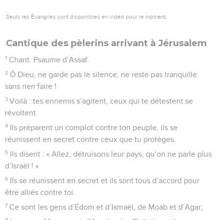
Seuls les Évangiles sont disponibles en vidéo pour le moment.
Cantique des pèlerins arrivant à Jérusalem
1
Chant. Psaume d’Assaf.
2
Ô Dieu, ne garde pas le silence, ne reste pas tranquille
sans rien faire !
3
Voilà : tes ennemis s’agitent, ceux qui te détestent se
révoltent.
4
Ils préparent un complot contre ton peuple, ils se
réunissent en secret contre ceux que tu protèges.
5
Ils disent : « Allez, détruisons leur pays, qu’on ne parle plus
d’Israël ! »
6
Ils se réunissent en secret et ils sont tous d’accord pour
être alliés contre toi.
7
Ce sont les gens d’Édom et d’Ismaël, de Moab et d’Agar,
8