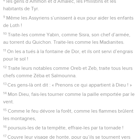
les gens d’Ammon et d’Amalec, les Philistins et les
habitants de Tyr.
9
Même les Assyriens s’unissent à eux pour aider les enfants
de Loth !
10
Traite-les comme Yabin, comme Sisra, son chef d’armée,
au torrent du Quichon. Traite-les comme les Madianites.
11
On les a tués à la fontaine de Dor, et ils ont servi d’engrais
pour le sol !
12
Traite leurs notables comme Oreb et Zeb, traite tous leurs
chefs comme Zéba et Salmounna.
13
Ces gens-là ont dit : « Prenons ce qui appartient à Dieu ! »
14
Mon Dieu, fais-les tourner comme la paille emportée par le
vent.
15
Comme le feu dévore la forêt, comme les flammes brûlent
les montagnes,
16
poursuis-les de ta tempête, effraie-les par ta tornade !
17
Couvre leur visage de honte, pour qu’ils se tournent vers