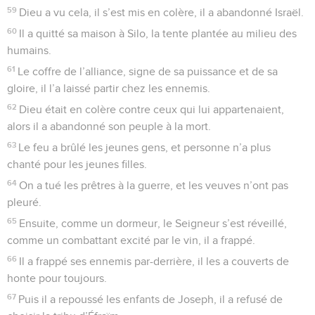
59
Dieu a vu cela, il s’est mis en colère, il a abandonné Israël.
60
Il a quitté sa maison à Silo, la tente plantée au milieu des
humains.
61
Le coffre de l’alliance, signe de sa puissance et de sa
gloire, il l’a laissé partir chez les ennemis.
62
Dieu était en colère contre ceux qui lui appartenaient,
alors il a abandonné son peuple à la mort.
63
Le feu a brûlé les jeunes gens, et personne n’a plus
chanté pour les jeunes filles.
64
On a tué les prêtres à la guerre, et les veuves n’ont pas
pleuré.
65
Ensuite, comme un dormeur, le Seigneur s’est réveillé,
comme un combattant excité par le vin, il a frappé.
66
Il a frappé ses ennemis par-derrière, il les a couverts de
honte pour toujours.
67
Puis il a repoussé les enfants de Joseph, il a refusé de