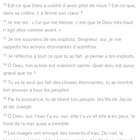
10
Est-ce que Dieu a oublié d’avoir pitié de nous ? Est-ce que,
dans sa colère, il a fermé son cœur ?
11
Je me dis : « Ce qui me blesse, c’est que le Dieu très-haut
n’agit plus comme avant. »
12
Je me souviens de tes exploits, Seigneur, oui, je me
rappelle tes actions étonnantes d’autrefois.
13
Je réfléchis à tout ce que tu as fait, je pense à tes exploits.
14
Ô Dieu, ton action est vraiment sainte. Quel dieu est aussi
grand que toi ?
15
Tu es le seul qui fait des choses étonnantes, tu as montré
ton pouvoir à tous les peuples.
16
Par ta puissance, tu as libéré ton peuple, les fils de Jacob
et de Joseph.
17
Ô Dieu, oui, l’eau t’a vu, oui, elle t’a vu et elle a eu peur, le
fond de la mer aussi a tremblé.
18
Les nuages ont envoyé des torrents d’eau. Du ciel, le