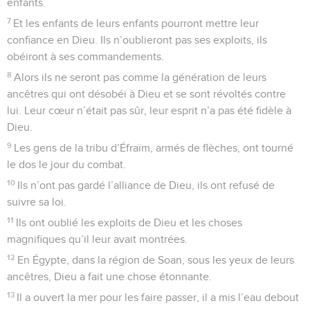
enfants.
7
Et les enfants de leurs enfants pourront mettre leur
confiance en Dieu. Ils n’oublieront pas ses exploits, ils
obéiront à ses commandements.
8
Alors ils ne seront pas comme la génération de leurs
ancêtres qui ont désobéi à Dieu et se sont révoltés contre
lui. Leur cœur n’était pas sûr, leur esprit n’a pas été fidèle à
Dieu.
9
Les gens de la tribu d’Éfraïm, armés de flèches, ont tourné
le dos le jour du combat.
10
Ils n’ont pas gardé l’alliance de Dieu, ils ont refusé de
suivre sa loi.
11
Ils ont oublié les exploits de Dieu et les choses
magnifiques qu’il leur avait montrées.
12
En Égypte, dans la région de Soan, sous les yeux de leurs
ancêtres, Dieu a fait une chose étonnante.
13
Il a ouvert la mer pour les faire passer, il a mis l’eau debout