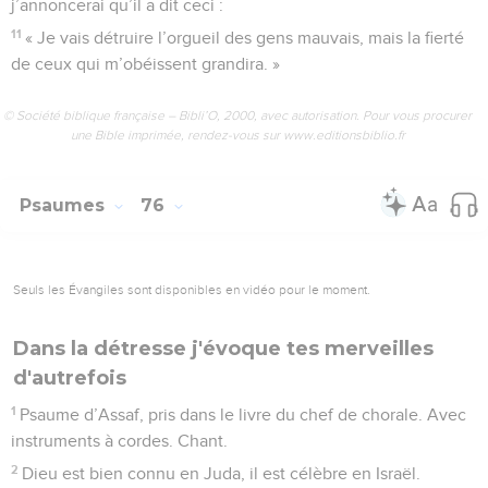
j’annoncerai qu’il a dit ceci :
11
« Je vais détruire l’orgueil des gens mauvais, mais la fierté
de ceux qui m’obéissent grandira. »
© Société biblique française – Bibli’O, 2000, avec autorisation. Pour vous procurer
une Bible imprimée, rendez-vous sur www.editionsbiblio.fr
Psaumes
76
Seuls les Évangiles sont disponibles en vidéo pour le moment.
Dans la détresse j'évoque tes merveilles
d'autrefois
1
Psaume d’Assaf, pris dans le livre du chef de chorale. Avec
instruments à cordes. Chant.
2
Dieu est bien connu en Juda, il est célèbre en Israël.