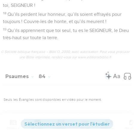
toi, SEIGNEUR !
18
Qu’ils perdent leur honneur, qu’ils soient effrayés pour
toujours ! Couvre-les de honte, et qu’ils meurent !
19
Qu’ils apprennent que toi seul, tu es le SEIGNEUR, le Dieu
très-haut sur toute la terre.
© Société biblique française – Bibli’O, 2000, avec autorisation. Pour vous procurer
une Bible imprimée, rendez-vous sur www.editionsbiblio.fr
Psaumes
84
Seuls les Évangiles sont disponibles en vidéo pour le moment.
Le Seigneur parle de paix
1
Psaume du groupe de Coré, pris dans le livre du chef de
Contenus
Versions
Commentaires
Strong
Dictionnaire
chorale. Avec la harpe de Gath.