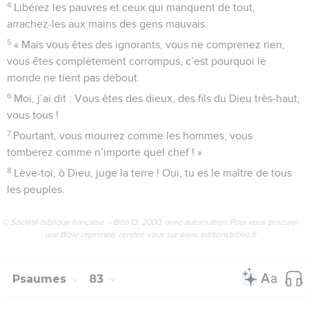
4
Libérez les pauvres et ceux qui manquent de tout,
arrachez-les aux mains des gens mauvais.
5
« Mais vous êtes des ignorants, vous ne comprenez rien,
vous êtes complètement corrompus, c’est pourquoi le
monde ne tient pas debout.
6
Moi, j’ai dit : Vous êtes des dieux, des fils du Dieu très-haut,
vous tous !
7
Pourtant, vous mourrez comme les hommes, vous
tomberez comme n’importe quel chef ! »
8
Lève-toi, ô Dieu, juge la terre ! Oui, tu es le maître de tous
les peuples.
© Société biblique française – Bibli’O, 2000, avec autorisation. Pour vous procurer
une Bible imprimée, rendez-vous sur www.editionsbiblio.fr
Psaumes
83