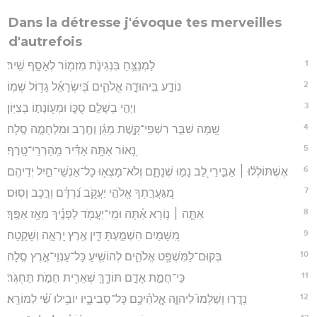
Dans la détresse j'évoque tes merveilles
d'autrefois
1
לַמְנַצֵּ֥חַ בִּנְגִינֹ֑ת מִזְמ֖וֹר לְאָסָ֣ף שִֽׁיר׃
2
נוֹדָ֣ע בִּֽיהוּדָ֣ה אֱלֹהִ֑ים בְּ֝יִשְׂרָאֵ֗ל גָּד֥וֹל שְׁמֽוֹ׃
3
וַיְהִ֣י בְשָׁלֵ֣ם סֻכּ֑וֹ וּמְע֖וֹנָת֣וֹ בְצִיּֽוֹן׃
4
שָׁ֭מָּה שִׁבַּ֣ר רִשְׁפֵי־קָ֑שֶׁת מָגֵ֬ן וְחֶ֖רֶב וּמִלְחָמָ֣ה סֶֽלָה׃
5
נָ֭אוֹר אַתָּ֥ה אַדִּ֗יר מֵֽהַרְרֵי־טָֽרֶף׃
6
אֶשְׁתּוֹלְל֨וּ ׀ אַבִּ֣ירֵי לֵ֭ב נָמ֣וּ שְׁנָתָ֑ם וְלֹא־מָצְא֖וּ כָל־אַנְשֵׁי־חַ֣יִל יְדֵיהֶֽם׃
7
מִ֭גַּעֲרָ֣תְךָ אֱלֹהֵ֣י יַעֲקֹ֑ב נִ֝רְדָּ֗ם וְרֶ֣כֶב וָסֽוּס׃
8
אַתָּ֤ה ׀ נ֥וֹרָא אַ֗תָּה וּמִֽי־יַעֲמֹ֥ד לְפָנֶ֗יךָ מֵאָ֥ז אַפֶּֽךָ׃
9
מִ֭שָּׁמַיִם הִשְׁמַ֣עְתָּ דִּ֑ין אֶ֖רֶץ יָֽרְאָ֣ה וְשָׁקָֽטָה׃
10
בְּקוּם־לַמִּשְׁפָּ֥ט אֱלֹהִ֑ים לְהוֹשִׁ֖יעַ כָּל־עַנְוֵי־אֶ֣רֶץ סֶֽלָה׃
11
כִּֽי־חֲמַ֣ת אָדָ֣ם תּוֹדֶ֑ךָּ שְׁאֵרִ֖ית חֵמֹ֣ת תַּחְגֹּֽר׃
12
נִֽדֲר֣וּ וְשַׁלְּמוּ֮ לַיהוָ֪ה אֱ‍ֽלֹהֵ֫יכֶ֥ם כָּל־סְבִיבָ֑יו יוֹבִ֥ילוּ שַׁ֝֗י לַמּוֹרָֽא׃