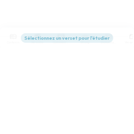
Contenus
Versions
Commentaires
Strong
Dictionnaire
Paramètres de lecture
Afficher les numéros de versets
Mode dyslexique
Désactivé
Simple
Coul
eur
Police d'écriture
Serif
Sans-serif