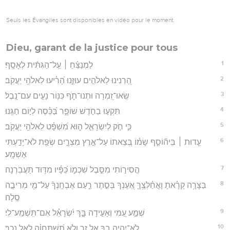
Seuls les Évangiles sont disponibles en vidéo pour le moment.
Dieu, garant de la justice pour tous
1
לַמְנַצֵּ֬חַ ׀ עַֽל־הַגִּתִּ֬ית לְאָסָֽף׃
2
הַ֭רְנִינוּ לֵאלֹהִ֣ים עוּזֵּ֑נוּ הָ֝רִ֗יעוּ לֵאלֹהֵ֥י יַעֲקֹֽב׃
3
שְֽׂאוּ־זִ֭מְרָה וּתְנוּ־תֹ֑ף כִּנּ֖וֹר נָעִ֣ים עִם־נָֽבֶל׃
4
תִּקְע֣וּ בַחֹ֣דֶשׁ שׁוֹפָ֑ר בַּ֝כֵּ֗סֶה לְי֣וֹם חַגֵּֽנוּ׃
5
כִּ֤י חֹ֣ק לְיִשְׂרָאֵ֣ל ה֑וּא מִ֝שְׁפָּ֗ט לֵאלֹהֵ֥י יַעֲקֹֽב׃
6
עֵ֤דוּת ׀ בִּֽיה֘וֹסֵ֤ף שָׂמ֗וֹ בְּ֭צֵאתוֹ עַל־אֶ֣רֶץ מִצְרָ֑יִם שְׂפַ֖ת לֹא־יָדַ֣עְתִּי
אֶשְׁמָֽע׃
7
הֲסִיר֣וֹתִי מִסֵּ֣בֶל שִׁכְמ֑וֹ כַּ֝פָּ֗יו מִדּ֥וּד תַּעֲבֹֽרְנָה׃
8
בַּצָּרָ֥ה קָרָ֗אתָ וָאֲחַ֫לְּצֶ֥ךָּ אֶ֭עֶנְךָ בְּסֵ֣תֶר רַ֑עַם אֶבְחָֽנְךָ֨ עַל־מֵ֖י מְרִיבָ֣ה
סֶֽלָה׃
9
שְׁמַ֣ע עַ֭מִּי וְאָעִ֣ידָה בָּ֑ךְ יִ֝שְׂרָאֵ֗ל אִם־תִּֽשְׁמַֽע־לִֽי׃
10
לֹֽא־יִהְיֶ֣ה בְ֭ךָ אֵ֣ל זָ֑ר וְלֹ֥א תִ֝שְׁתַּחֲוֶ֗ה לְאֵ֣ל נֵכָֽר׃