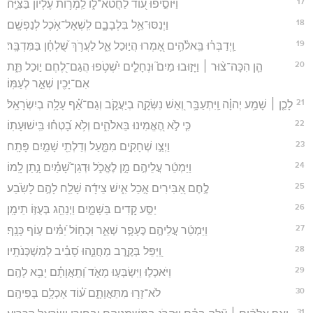
17
וַיּוֹסִ֣יפוּ ע֭וֹד לַחֲטֹא־ל֑וֹ לַֽמְר֥וֹת עֶ֝לְי֗וֹן בַּצִּיָּֽה׃
18
וַיְנַסּוּ־אֵ֥ל בִּלְבָבָ֑ם לִֽשְׁאָל־אֹ֥כֶל לְנַפְשָֽׁם׃
19
וַֽיְדַבְּר֗וּ בֵּֽאלֹ֫הִ֥ים אָ֭מְרוּ הֲי֣וּכַל אֵ֑ל לַעֲרֹ֥ךְ שֻׁ֝לְחָ֗ן בַּמִּדְבָּֽר׃
20
הֵ֤ן הִכָּה־צ֨וּר ׀ וַיָּז֣וּבוּ מַיִם֮ וּנְחָלִ֪ים יִ֫שְׁטֹ֥פוּ הֲגַם־לֶ֭חֶם י֣וּכַל תֵּ֑ת
אִם־יָכִ֖ין שְׁאֵ֣ר לְעַמּֽוֹ׃
21
לָכֵ֤ן ׀ שָׁמַ֥ע יְהוָ֗ה וַֽיִּתְעַבָּ֥ר וְ֭אֵשׁ נִשְּׂקָ֣ה בְיַעֲקֹ֑ב וְגַם־אַ֝֗ף עָלָ֥ה בְיִשְׂרָאֵֽל׃
22
כִּ֤י לֹ֣א הֶ֭אֱמִינוּ בֵּאלֹהִ֑ים וְלֹ֥א בָ֝טְח֗וּ בִּֽישׁוּעָתֽוֹ׃
23
וַיְצַ֣ו שְׁחָקִ֣ים מִמָּ֑עַל וְדַלְתֵ֖י שָׁמַ֣יִם פָּתָֽח׃
24
וַיַּמְטֵ֬ר עֲלֵיהֶ֣ם מָ֣ן לֶאֱכֹ֑ל וּדְגַן־שָׁ֝מַ֗יִם נָ֣תַן לָֽמוֹ׃
25
לֶ֣חֶם אַ֭בִּירִים אָ֣כַל אִ֑ישׁ צֵידָ֬ה שָׁלַ֖ח לָהֶ֣ם לָשֹֽׂבַע׃
26
יַסַּ֣ע קָ֭דִים בַּשָּׁמָ֑יִם וַיְנַהֵ֖ג בְּעֻזּ֣וֹ תֵימָֽן׃
27
וַיַּמְטֵ֬ר עֲלֵיהֶ֣ם כֶּעָפָ֣ר שְׁאֵ֑ר וּֽכְח֥וֹל יַ֝מִּ֗ים ע֣וֹף כָּנָֽף׃
28
וַ֭יַּפֵּל בְּקֶ֣רֶב מַחֲנֵ֑הוּ סָ֝בִ֗יב לְמִשְׁכְּנֹתָֽיו׃
29
וַיֹּאכְל֣וּ וַיִּשְׂבְּע֣וּ מְאֹ֑ד וְ֝תַֽאֲוָתָ֗ם יָבִ֥א לָהֶֽם׃
30
לֹא־זָר֥וּ מִתַּאֲוָתָ֑ם ע֝֗וֹד אָכְלָ֥ם בְּפִיהֶֽם׃
31