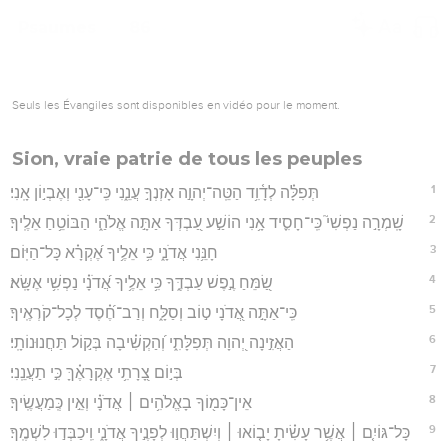
Psaumes
86
Seuls les Évangiles sont disponibles en vidéo pour le moment.
Sion, vraie patrie de tous les peuples
1
תְּפִלָּ֗ה לְדָ֫וִ֥ד הַטֵּֽה־יְהוָ֣ה אָזְנְךָ֣ עֲנֵ֑נִי כִּֽי־עָנִ֖י וְאֶבְי֣וֹן אָֽנִי׃
2
שָֽׁמְרָ֣ה נַפְשִׁי֮ כִּֽי־חָסִ֪יד אָ֥נִי הוֹשַׁ֣ע עַ֭בְדְּךָ אַתָּ֣ה אֱלֹהַ֑י הַבּוֹטֵ֥חַ אֵלֶֽיךָ׃
3
חָנֵּ֥נִי אֲדֹנָ֑י כִּ֥י אֵלֶ֥יךָ אֶ֝קְרָ֗א כָּל־הַיּֽוֹם׃
4
שַׂ֭מֵּחַ נֶ֣פֶשׁ עַבְדֶּ֑ךָ כִּ֥י אֵלֶ֥יךָ אֲ֝דֹנָ֗י נַפְשִׁ֥י אֶשָּֽׂא׃
5
כִּֽי־אַתָּ֣ה אֲ֭דֹנָי ט֣וֹב וְסַלָּ֑ח וְרַב־חֶ֝֗סֶד לְכָל־קֹרְאֶֽיךָ׃
6
הַאֲזִ֣ינָה יְ֭הוָה תְּפִלָּתִ֑י וְ֝הַקְשִׁ֗יבָה בְּק֣וֹל תַּחֲנוּנוֹתָֽי׃
7
בְּי֣וֹם צָ֭רָתִ֥י אֶקְרָאֶ֗ךָּ כִּ֣י תַעֲנֵֽנִי׃
8
אֵין־כָּמ֖וֹךָ בָאֱלֹהִ֥ים ׀ אֲדֹנָ֗י וְאֵ֣ין כְּֽמַעֲשֶֽׂיךָ׃
9
כָּל־גּוֹיִ֤ם ׀ אֲשֶׁ֥ר עָשִׂ֗יתָ יָב֤וֹאוּ ׀ וְיִשְׁתַּחֲו֣וּ לְפָנֶ֣יךָ אֲדֹנָ֑י וִֽיכַבְּד֣וּ לִשְׁמֶֽךָ׃