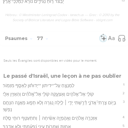
13
יִ֭בְצֹר ר֣וּחַ נְגִידִ֑ים נ֝וֹרָ֗א לְמַלְכֵי־אָֽרֶץ׃
Hébreu : © Westminster Leningrad Codex - tanach.us --- Grec : © 2010 by the
Society of Biblical Literature and Logos Bible Software - sblgnt.com
Psaumes
77
Seuls les Évangiles sont disponibles en vidéo pour le moment.
Le passé d'Israël, une leçon à ne pas oublier
1
לַמְנַצֵּ֥חַ עַֽל־*ידיתון **יְדוּת֗וּן לְאָסָ֥ף מִזְמֽוֹר׃
2
קוֹלִ֣י אֶל־אֱלֹהִ֣ים וְאֶצְעָ֑קָה קוֹלִ֥י אֶל־אֱ֝לֹהִ֗ים וְהַאֲזִ֥ין אֵלָֽי׃
3
בְּי֥וֹם צָרָתִי֮ אֲדֹנָ֪י דָּ֫רָ֥שְׁתִּי יָדִ֤י ׀ לַ֣יְלָה נִ֭גְּרָה וְלֹ֣א תָפ֑וּג מֵאֲנָ֖ה הִנָּחֵ֣ם
נַפְשִֽׁי׃
4
אֶזְכְּרָ֣ה אֱלֹהִ֣ים וְאֶֽהֱמָיָ֑ה אָשִׂ֓יחָה ׀ וְתִתְעַטֵּ֖ף רוּחִ֣י סֶֽלָה׃
5
אָ֭חַזְתָּ שְׁמֻר֣וֹת עֵינָ֑י נִ֝פְעַ֗מְתִּי וְלֹ֣א אֲדַבֵּֽר׃