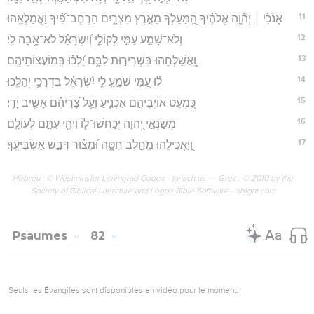
11
אָנֹכִ֨י ׀ יְה֘וָ֤ה אֱלֹהֶ֗יךָ הַֽ֭מַּעַלְךָ מֵאֶ֣רֶץ מִצְרָ֑יִם הַרְחֶב־פִּ֝֗יךָ וַאֲמַלְאֵֽהוּ׃
12
וְלֹא־שָׁמַ֣ע עַמִּ֣י לְקוֹלִ֑י וְ֝יִשְׂרָאֵ֗ל לֹא־אָ֥בָה לִֽי׃
13
וָֽ֭אֲשַׁלְּחֵהוּ בִּשְׁרִיר֣וּת לִבָּ֑ם יֵ֝לְכ֗וּ בְּֽמוֹעֲצוֹתֵיהֶֽם׃
14
ל֗וּ עַ֭מִּי שֹׁמֵ֣עַֽ לִ֑י יִ֝שְׂרָאֵ֗ל בִּדְרָכַ֥י יְהַלֵּֽכוּ׃
15
כִּ֭מְעַט אוֹיְבֵיהֶ֣ם אַכְנִ֑יעַ וְעַ֥ל צָ֝רֵיהֶ֗ם אָשִׁ֥יב יָדִֽי׃
16
מְשַׂנְאֵ֣י יְ֭הוָה יְכַֽחֲשׁוּ־ל֑וֹ וִיהִ֖י עִתָּ֣ם לְעוֹלָֽם׃
17
וַֽ֭יַּאֲכִילֵהוּ מֵחֵ֣לֶב חִטָּ֑ה וּ֝מִצּ֗וּר דְּבַ֣שׁ אַשְׂבִּיעֶֽךָ׃
Hébreu : © Westminster Leningrad Codex - tanach.us --- Grec : © 2010 by the
Society of Biblical Literature and Logos Bible Software - sblgnt.com
Psaumes
82
Seuls les Évangiles sont disponibles en vidéo pour le moment.