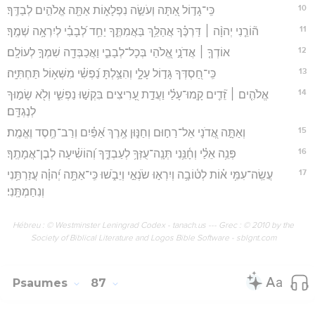
10
כִּֽי־גָד֣וֹל אַ֭תָּה וְעֹשֵׂ֣ה נִפְלָא֑וֹת אַתָּ֖ה אֱלֹהִ֣ים לְבַדֶּֽךָ׃
11
ה֘וֹרֵ֤נִי יְהוָ֨ה ׀ דַּרְכֶּ֗ךָ אֲהַלֵּ֥ךְ בַּאֲמִתֶּ֑ךָ יַחֵ֥ד לְ֝בָבִ֗י לְיִרְאָ֥ה שְׁמֶֽךָ׃
12
אוֹדְךָ֤ ׀ אֲדֹנָ֣י אֱ֭לֹהַי בְּכָל־לְבָבִ֑י וַאֲכַבְּדָ֖ה שִׁמְךָ֣ לְעוֹלָֽם׃
13
כִּֽי־חַ֭סְדְּךָ גָּד֣וֹל עָלָ֑י וְהִצַּ֥לְתָּ נַ֝פְשִׁ֗י מִשְּׁא֥וֹל תַּחְתִּיָּֽה׃
14
אֱלֹהִ֤ים ׀ זֵ֘דִ֤ים קָֽמוּ־עָלַ֗י וַעֲדַ֣ת עָ֭רִיצִים בִּקְשׁ֣וּ נַפְשִׁ֑י וְלֹ֖א שָׂמ֣וּךָ
לְנֶגְדָּֽם׃
15
וְאַתָּ֣ה אֲ֭דֹנָי אֵל־רַח֣וּם וְחַנּ֑וּן אֶ֥רֶךְ אַ֝פַּ֗יִם וְרַב־חֶ֥סֶד וֶאֱמֶֽת׃
16
פְּנֵ֥ה אֵלַ֗י וְחָ֫נֵּ֥נִי תְּנָֽה־עֻזְּךָ֥ לְעַבְדֶּ֑ךָ וְ֝הוֹשִׁ֗יעָה לְבֶן־אֲמָתֶֽךָ׃
17
עֲשֵֽׂה־עִמִּ֥י א֗וֹת לְט֫וֹבָ֥ה וְיִרְא֣וּ שֹׂנְאַ֣י וְיֵבֹ֑שׁוּ כִּֽי־אַתָּ֥ה יְ֝הוָ֗ה עֲזַרְתַּ֥נִי
וְנִחַמְתָּֽנִי׃
Hébreu : © Westminster Leningrad Codex - tanach.us --- Grec : © 2010 by the
Society of Biblical Literature and Logos Bible Software - sblgnt.com
Psaumes
87