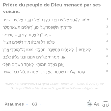
Prière du peuple de Dieu menacé par ses
voisins
1
מִזְמ֗וֹר לְאָ֫סָ֥ף אֱ‍ֽלֹהִ֗ים נִצָּ֥ב בַּעֲדַת־אֵ֑ל בְּקֶ֖רֶב אֱלֹהִ֣ים יִשְׁפֹּֽט׃
2
עַד־מָתַ֥י תִּשְׁפְּטוּ־עָ֑וֶל וּפְנֵ֥י רְ֝שָׁעִ֗ים תִּשְׂאוּ־סֶֽלָה׃
3
שִׁפְטוּ־דַ֥ל וְיָת֑וֹם עָנִ֖י וָרָ֣שׁ הַצְדִּֽיקוּ׃
4
פַּלְּטוּ־דַ֥ל וְאֶבְי֑וֹן מִיַּ֖ד רְשָׁעִ֣ים הַצִּֽילוּ׃
5
לֹ֤א יָֽדְע֨וּ ׀ וְלֹ֥א יָבִ֗ינוּ בַּחֲשֵׁכָ֥ה יִתְהַלָּ֑כוּ יִ֝מּ֗וֹטוּ כָּל־מ֥וֹסְדֵי אָֽרֶץ׃
6
אֲ‍ֽנִי־אָ֭מַרְתִּי אֱלֹהִ֣ים אַתֶּ֑ם וּבְנֵ֖י עֶלְי֣וֹן כֻּלְּכֶֽם׃
7
אָ֭כֵן כְּאָדָ֣ם תְּמוּת֑וּן וּכְאַחַ֖ד הַשָּׂרִ֣ים תִּפֹּֽלוּ׃
8
קוּמָ֣ה אֱ֭לֹהִים שָׁפְטָ֣ה הָאָ֑רֶץ כִּֽי־אַתָּ֥ה תִ֝נְחַ֗ל בְּכָל־הַגּוֹיִֽם׃
Hébreu : © Westminster Leningrad Codex - tanach.us --- Grec : © 2010 by the
Society of Biblical Literature and Logos Bible Software - sblgnt.com
Psaumes
83