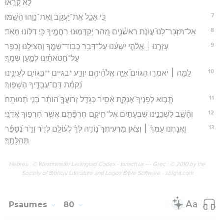
לֹ֣א קָרָֽאוּ׃
7
כִּ֭י אָכַ֣ל אֶֽת־יַעֲקֹ֑ב וְֽאֶת־נָוֵ֥הוּ הֵשַֽׁמּוּ׃
8
אַֽל־תִּזְכָּר־לָנוּ֮ עֲוֺנֹ֪ת רִאשֹׁ֫נִ֥ים מַ֭הֵר יְקַדְּמ֣וּנוּ רַחֲמֶ֑יךָ כִּ֖י דַלּ֣וֹנוּ מְאֹֽד׃
9
עָזְרֵ֤נוּ ׀ אֱלֹ֘הֵ֤י יִשְׁעֵ֗נוּ עַל־דְּבַ֥ר כְּבֽוֹד־שְׁמֶ֑ךָ וְהַצִּילֵ֥נוּ וְכַפֵּ֥ר
עַל־חַ֝טֹּאתֵ֗ינוּ לְמַ֣עַן שְׁמֶֽךָ׃
10
לָ֤מָּה ׀ יֹאמְר֣וּ הַגּוֹיִם֮ אַיֵּ֪ה אֱ‍ֽלֹהֵ֫יהֶ֥ם יִוָּדַ֣ע *בגיים **בַּגּוֹיִ֣ם לְעֵינֵ֑ינוּ
נִ֝קְמַ֗ת דַּֽם־עֲבָדֶ֥יךָ הַשָּׁפֽוּךְ׃
11
תָּ֤ב֣וֹא לְפָנֶיךָ֮ אֶנְקַ֪ת אָ֫סִ֥יר כְּגֹ֥דֶל זְרוֹעֲךָ֑ ה֝וֹתֵ֗ר בְּנֵ֣י תְמוּתָֽה׃
12
וְהָ֘שֵׁ֤ב לִשְׁכֵנֵ֣ינוּ שִׁ֭בְעָתַיִם אֶל־חֵיקָ֑ם חֶרְפָּ֘תָ֤ם אֲשֶׁ֖ר חֵרְפ֣וּךָ אֲדֹנָֽי׃
13
וַאֲנַ֤חְנוּ עַמְּךָ֨ ׀ וְצֹ֥אן מַרְעִיתֶךָ֮ נ֤וֹדֶ֥ה לְּךָ֗ לְע֫וֹלָ֥ם לְדֹ֥ר וָדֹ֑ר נְ֝סַפֵּ֗ר
תְּהִלָּתֶֽךָ׃
Hébreu : © Westminster Leningrad Codex - tanach.us --- Grec : © 2010 by the
Society of Biblical Literature and Logos Bible Software - sblgnt.com
Psaumes
80