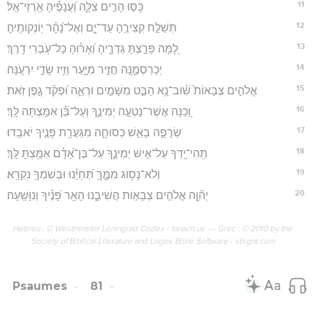
11
כָּסּ֣וּ הָרִ֣ים צִלָּ֑הּ וַ֝עֲנָפֶ֗יהָ אַֽרְזֵי־אֵֽל׃
12
תְּשַׁלַּ֣ח קְצִירֶ֣הָ עַד־יָ֑ם וְאֶל־נָ֝הָ֗ר יֽוֹנְקוֹתֶֽיהָ׃
13
לָ֭מָּה פָּרַ֣צְתָּ גְדֵרֶ֑יהָ וְ֝אָר֗וּהָ כָּל־עֹ֥בְרֵי דָֽרֶךְ׃
14
יְכַרְסְמֶ֣נָּֽה חֲזִ֣יר מִיָּ֑עַר וְזִ֖יז שָׂדַ֣י יִרְעֶֽנָּה׃
15
אֱלֹהִ֣ים צְבָאוֹת֮ שֽׁ֫וּב־נָ֥א הַבֵּ֣ט מִשָּׁמַ֣יִם וּרְאֵ֑ה וּ֝פְקֹ֗ד גֶּ֣פֶן זֹֽאת׃
16
וְ֭כַנָּה אֲשֶׁר־נָטְעָ֣ה יְמִינֶ֑ךָ וְעַל־בֵּ֝֗ן אִמַּ֥צְתָּה לָּֽךְ׃
17
שְׂרֻפָ֣ה בָאֵ֣שׁ כְּסוּחָ֑ה מִגַּעֲרַ֖ת פָּנֶ֣יךָ יֹאבֵֽדוּ׃
18
תְּֽהִי־יָ֭דְךָ עַל־אִ֣ישׁ יְמִינֶ֑ךָ עַל־בֶּן־אָ֝דָ֗ם אִמַּ֥צְתָּ לָּֽךְ׃
19
וְלֹא־נָס֥וֹג מִמֶּ֑ךָּ תְּ֝חַיֵּ֗נוּ וּבְשִׁמְךָ֥ נִקְרָֽא׃
20
יְה֘וָ֤ה אֱלֹהִ֣ים צְבָא֣וֹת הֲשִׁיבֵ֑נוּ הָאֵ֥ר פָּ֝נֶ֗יךָ וְנִוָּשֵֽׁעָה׃
Hébreu : © Westminster Leningrad Codex - tanach.us --- Grec : © 2010 by the
Society of Biblical Literature and Logos Bible Software - sblgnt.com
Psaumes
81