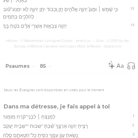
בְּאָהֳלֵי־רֶֽשַׁע׃
12
כִּ֤י שֶׁ֨מֶשׁ ׀ וּמָגֵן֮ יְהוָ֪ה אֱלֹ֫הִ֥ים חֵ֣ן וְ֭כָבוֹד יִתֵּ֣ן יְהוָ֑ה לֹ֥א יִמְנַע־ט֝֗וֹב
לַֽהֹלְכִ֥ים בְּתָמִֽים׃
13
יְהוָ֥ה צְבָא֑וֹת אַֽשְׁרֵ֥י אָ֝דָ֗ם בֹּטֵ֥חַ בָּֽךְ׃
Hébreu : © Westminster Leningrad Codex - tanach.us --- Grec : © 2010 by the
Society of Biblical Literature and Logos Bible Software - sblgnt.com
Psaumes
85
Seuls les Évangiles sont disponibles en vidéo pour le moment.
Dans ma détresse, je fais appel à toi
1
לַמְנַצֵּ֬חַ ׀ לִבְנֵי־קֹ֬רַח מִזְמֽוֹר׃
2
רָצִ֣יתָ יְהוָ֣ה אַרְצֶ֑ךָ שַׁ֝֗בְתָּ *שבות **שְׁבִ֣ית יַעֲקֹֽב׃
3
נָ֭שָׂאתָ עֲוֺ֣ן עַמֶּ֑ךָ כִּסִּ֖יתָ כָל־חַטָּאתָ֣ם סֶֽלָה׃