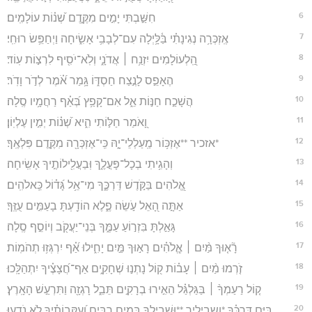
6
חִשַּׁ֣בְתִּי יָמִ֣ים מִקֶּ֑דֶם שְׁ֝נ֗וֹת עוֹלָמִֽים׃
7
אֶֽזְכְּרָ֥ה נְגִינָתִ֗י בַּ֫לָּ֥יְלָה עִם־לְבָבִ֥י אָשִׂ֑יחָה וַיְחַפֵּ֥שׂ רוּחִֽי׃
8
הַֽ֭לְעוֹלָמִים יִזְנַ֥ח ׀ אֲדֹנָ֑י וְלֹֽא־יֹסִ֖יף לִרְצ֣וֹת עֽוֹד׃
9
הֶאָפֵ֣ס לָנֶ֣צַח חַסְדּ֑וֹ גָּ֥מַר אֹ֝֗מֶר לְדֹ֣ר וָדֹֽר׃
10
הֲשָׁכַ֣ח חַנּ֣וֹת אֵ֑ל אִם־קָפַ֥ץ בְּ֝אַ֗ף רַחֲמָ֥יו סֶֽלָה׃
11
וָ֭אֹמַר חַלּ֣וֹתִי הִ֑יא שְׁ֝נ֗וֹת יְמִ֣ין עֶלְיֽוֹן׃
12
*אזכיר **אֶזְכּ֥וֹר מַֽעַלְלֵי־יָ֑הּ כִּֽי־אֶזְכְּרָ֖ה מִקֶּ֣דֶם פִּלְאֶֽךָ׃
13
וְהָגִ֥יתִי בְכָל־פָּעֳלֶ֑ךָ וּֽבַעֲלִ֖ילוֹתֶ֣יךָ אָשִֽׂיחָה׃
14
אֱ֭לֹהִים בַּקֹּ֣דֶשׁ דַּרְכֶּ֑ךָ מִי־אֵ֥ל גָּ֝ד֗וֹל כֵּֽאלֹהִֽים׃
15
אַתָּ֣ה הָ֭אֵל עֹ֣שֵׂה פֶ֑לֶא הוֹדַ֖עְתָּ בָעַמִּ֣ים עֻזֶּֽךָ׃
16
גָּאַ֣לְתָּ בִּזְר֣וֹעַ עַמֶּ֑ךָ בְּנֵי־יַעֲקֹ֖ב וְיוֹסֵ֣ף סֶֽלָה׃
17
רָ֘א֤וּךָ מַּ֨יִם ׀ אֱ‍ֽלֹהִ֗ים רָא֣וּךָ מַּ֣יִם יָחִ֑ילוּ אַ֝֗ף יִרְגְּז֥וּ תְהֹמֽוֹת׃
18
זֹ֤רְמוּ מַ֨יִם ׀ עָב֗וֹת ק֭וֹל נָתְנ֣וּ שְׁחָקִ֑ים אַף־חֲ֝צָצֶ֗יךָ יִתְהַלָּֽכוּ׃
19
ק֤וֹל רַעַמְךָ֨ ׀ בַּגַּלְגַּ֗ל הֵאִ֣ירוּ בְרָקִ֣ים תֵּבֵ֑ל רָגְזָ֖ה וַתִּרְעַ֣שׁ הָאָֽרֶץ׃
20
בַּיָּ֤ם דַּרְכֶּ֗ךָ *ושביליך **וּֽ֭שְׁבִֽילְךָ בְּמַ֣יִם רַבִּ֑ים וְ֝עִקְּבוֹתֶ֗יךָ לֹ֣א נֹדָֽעוּ׃