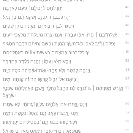
46
וַיִּתֵּ֣ן לֶחָסִ֣יל יְבוּלָ֑ם וִֽ֝יגִיעָ֗ם לָאַרְבֶּֽה׃
47
יַהֲרֹ֣ג בַּבָּרָ֣ד גַּפְנָ֑ם וְ֝שִׁקְמוֹתָ֗ם בַּֽחֲנָמַֽל׃
48
וַיַּסְגֵּ֣ר לַבָּרָ֣ד בְּעִירָ֑ם וּ֝מִקְנֵיהֶ֗ם לָרְשָׁפִֽים׃
49
יְשַׁלַּח־בָּ֨ם ׀ חֲר֬וֹן אַפּ֗וֹ עֶבְרָ֣ה וָזַ֣עַם וְצָרָ֑ה מִ֝שְׁלַ֗חַת מַלְאֲכֵ֥י רָעִֽים׃
50
יְפַלֵּ֥ס נָתִ֗יב לְאַ֫פּ֥וֹ לֹא־חָשַׂ֣ךְ מִמָּ֣וֶת נַפְשָׁ֑ם וְ֝חַיָּתָ֗ם לַדֶּ֥בֶר הִסְגִּֽיר׃
51
וַיַּ֣ךְ כָּל־בְּכ֣וֹר בְּמִצְרָ֑יִם רֵאשִׁ֥ית א֝וֹנִ֗ים בְּאָהֳלֵי־חָֽם׃
52
וַיַּסַּ֣ע כַּצֹּ֣אן עַמּ֑וֹ וַֽיְנַהֲגֵ֥ם כַּ֝עֵ֗דֶר בַּמִּדְבָּֽר׃
53
וַיַּנְחֵ֣ם לָ֭בֶטַח וְלֹ֣א פָחָ֑דוּ וְאֶת־א֝וֹיְבֵיהֶ֗ם כִּסָּ֥ה הַיָּֽם׃
54
וַ֭יְבִיאֵם אֶל־גְּב֣וּל קָדְשׁ֑וֹ הַר־זֶ֝֗ה קָנְתָ֥ה יְמִינֽוֹ׃
55
וַיְגָ֤רֶשׁ מִפְּנֵיהֶ֨ם ׀ גּוֹיִ֗ם וַֽ֭יַּפִּילֵם בְּחֶ֣בֶל נַחֲלָ֑ה וַיַּשְׁכֵּ֥ן בְּ֝אָהֳלֵיהֶ֗ם שִׁבְטֵ֥י
יִשְׂרָאֵֽל׃
56
וַיְנַסּ֣וּ וַ֭יַּמְרוּ אֶת־אֱלֹהִ֣ים עֶלְי֑וֹן וְ֝עֵדוֹתָ֗יו לֹ֣א שָׁמָֽרוּ׃
57
וַיִּסֹּ֣גוּ וַֽ֭יִּבְגְּדוּ כַּאֲבוֹתָ֑ם נֶ֝הְפְּכ֗וּ כְּקֶ֣שֶׁת רְמִיָּֽה׃
58
וַיַּכְעִיס֥וּהוּ בְּבָמוֹתָ֑ם וּ֝בִפְסִילֵיהֶ֗ם יַקְנִיאֽוּהוּ׃
59
שָׁמַ֣ע אֱ֭לֹהִים וַֽיִּתְעַבָּ֑ר וַיִּמְאַ֥ס מְ֝אֹ֗ד בְּיִשְׂרָאֵֽל׃