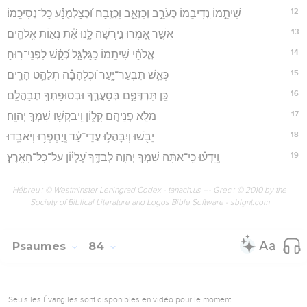
12
שִׁיתֵ֣מוֹ נְ֭דִיבֵמוֹ כְּעֹרֵ֣ב וְכִזְאֵ֑ב וּֽכְזֶ֥בַח וּ֝כְצַלְמֻנָּ֗ע כָּל־נְסִיכֵֽמוֹ׃
13
אֲשֶׁ֣ר אָ֭מְרוּ נִ֣ירֲשָׁה לָּ֑נוּ אֵ֝֗ת נְא֣וֹת אֱלֹהִֽים׃
14
אֱ‍ֽלֹהַ֗י שִׁיתֵ֥מוֹ כַגַּלְגַּ֑ל כְּ֝קַ֗שׁ לִפְנֵי־רֽוּחַ׃
15
כְּאֵ֥שׁ תִּבְעַר־יָ֑עַר וּ֝כְלֶהָבָ֗ה תְּלַהֵ֥ט הָרִֽים׃
16
כֵּ֭ן תִּרְדְּפֵ֣ם בְּסַעֲרֶ֑ךָ וּבְסוּפָתְךָ֥ תְבַהֲלֵֽם׃
17
מַלֵּ֣א פְנֵיהֶ֣ם קָל֑וֹן וִֽיבַקְשׁ֖וּ שִׁמְךָ֣ יְהוָֽה׃
18
יֵבֹ֖שׁוּ וְיִבָּהֲל֥וּ עֲדֵי־עַ֗ד וְֽיַחְפְּר֥וּ וְיֹאבֵֽדוּ׃
19
וְֽיֵדְע֗וּ כִּֽי־אַתָּ֬ה שִׁמְךָ֣ יְהוָ֣ה לְבַדֶּ֑ךָ עֶ֝לְי֗וֹן עַל־כָּל־הָאָֽרֶץ׃
Hébreu : © Westminster Leningrad Codex - tanach.us --- Grec : © 2010 by the
Society of Biblical Literature and Logos Bible Software - sblgnt.com
Psaumes
84
Seuls les Évangiles sont disponibles en vidéo pour le moment.