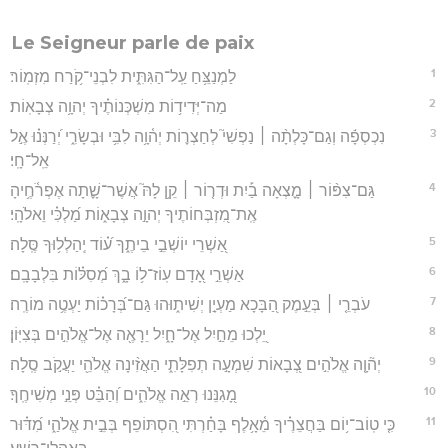
Le Seigneur parle de paix
1
לַמְנַצֵּ֥חַ עַֽל־הַגִּתִּ֑ית לִבְנֵי־קֹ֥רַח מִזְמֽוֹר׃
2
מַה־יְּדִיד֥וֹת מִשְׁכְּנוֹתֶ֗יךָ יְהוָ֥ה צְבָאֽוֹת׃
3
נִכְסְפָ֬ה וְגַם־כָּלְתָ֨ה ׀ נַפְשִׁי֮ לְחַצְר֪וֹת יְה֫וָ֥ה לִבִּ֥י וּבְשָׂרִ֑י יְ֝רַנְּנ֗וּ אֶ֣ל
אֵֽל־חָֽי׃
4
גַּם־צִפּ֨וֹר ׀ מָ֪צְאָה בַ֡יִת וּדְר֤וֹר ׀ קֵ֥ן לָהּ֮ אֲשֶׁר־שָׁ֪תָה אֶפְרֹ֫חֶ֥יהָ
אֶֽת־מִ֭זְבְּחוֹתֶיךָ יְהוָ֣ה צְבָא֑וֹת מַ֝לְכִּ֗י וֵאלֹהָֽי׃
5
אַ֭שְׁרֵי יוֹשְׁבֵ֣י בֵיתֶ֑ךָ ע֝֗וֹד יְֽהַלְל֥וּךָ סֶּֽלָה׃
6
אַשְׁרֵ֣י אָ֭דָם עֽוֹז־ל֥וֹ בָ֑ךְ מְ֝סִלּ֗וֹת בִּלְבָבָֽם׃
7
עֹבְרֵ֤י ׀ בְּעֵ֣מֶק הַ֭בָּכָא מַעְיָ֣ן יְשִׁית֑וּהוּ גַּם־בְּ֝רָכ֗וֹת יַעְטֶ֥ה מוֹרֶֽה׃
8
יֵ֭לְכוּ מֵחַ֣יִל אֶל־חָ֑יִל יֵרָאֶ֖ה אֶל־אֱלֹהִ֣ים בְּצִיּֽוֹן׃
9
יְה֘וָ֤ה אֱלֹהִ֣ים צְ֭בָאוֹת שִׁמְעָ֣ה תְפִלָּתִ֑י הַאֲזִ֨ינָה אֱלֹהֵ֖י יַעֲקֹ֣ב סֶֽלָה׃
10
מָ֭גִנֵּנוּ רְאֵ֣ה אֱלֹהִ֑ים וְ֝הַבֵּ֗ט פְּנֵ֣י מְשִׁיחֶֽךָ׃
11
כִּ֤י טֽוֹב־י֥וֹם בַּחֲצֵרֶ֗יךָ מֵ֫אָ֥לֶף בָּחַ֗רְתִּי הִ֭סְתּוֹפֵף בְּבֵ֣ית אֱלֹהַ֑י מִ֝דּ֗וּר