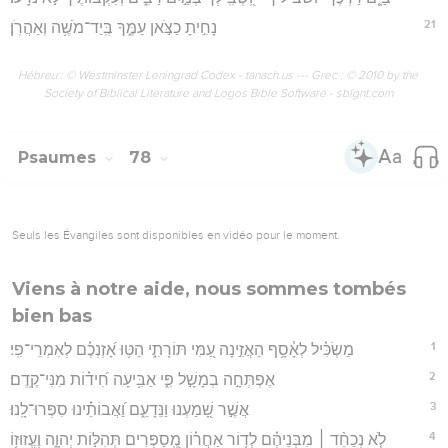
21
נָחִ֣יתָ כַצֹּ֣אן עַמֶּ֑ךָ בְּֽיַד־מֹשֶׁ֥ה וְאַהֲרֹֽן׃
Hébreu : © Westminster Leningrad Codex - tanach.us --- Grec : © 2010 by the
Society of Biblical Literature and Logos Bible Software - sblgnt.com
Psaumes
78
Seuls les Évangiles sont disponibles en vidéo pour le moment.
Viens à notre aide, nous sommes tombés
bien bas
1
מַשְׂכִּ֗יל לְאָ֫סָ֥ף הַאֲזִ֣ינָה עַ֭מִּי תּוֹרָתִ֑י הַטּ֥וּ אָ֝זְנְכֶ֗ם לְאִמְרֵי־פִֽי׃
2
אֶפְתְּחָ֣ה בְמָשָׁ֣ל פִּ֑י אַבִּ֥יעָה חִ֝יד֗וֹת מִנִּי־קֶֽדֶם׃
3
אֲשֶׁ֣ר שָׁ֭מַעְנוּ וַנֵּדָעֵ֑ם וַ֝אֲבוֹתֵ֗ינוּ סִפְּרוּ־לָֽנוּ׃
4
לֹ֤א נְכַחֵ֨ד ׀ מִבְּנֵיהֶ֗ם לְד֥וֹר אַחֲר֗וֹן מְֽ֭סַפְּרִים תְּהִלּ֣וֹת יְהוָ֑ה וֶעֱזוּז֥וֹ