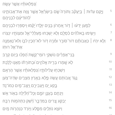
וְ֝נִפְלְאוֹתָ֗יו אֲשֶׁ֣ר עָשָֽׂה׃
5
וַיָּ֤קֶם עֵד֨וּת ׀ בְּֽיַעֲקֹ֗ב וְתוֹרָה֮ שָׂ֤ם בְּיִשְׂרָ֫אֵ֥ל אֲשֶׁ֣ר צִ֭וָּה אֶת־אֲבוֹתֵ֑ינוּ
לְ֝הוֹדִיעָ֗ם לִבְנֵיהֶֽם׃
6
לְמַ֤עַן יֵדְע֨וּ ׀ דּ֣וֹר אַ֭חֲרוֹן בָּנִ֣ים יִוָּלֵ֑דוּ יָ֝קֻ֗מוּ וִֽיסַפְּר֥וּ לִבְנֵיהֶֽם׃
7
וְיָשִׂ֥ימוּ בֵֽאלֹהִ֗ים כִּ֫סְלָ֥ם וְלֹ֣א יִ֭שְׁכְּחוּ מַֽעַלְלֵי־אֵ֑ל וּמִצְוֺתָ֥יו יִנְצֹֽרוּ׃
8
וְלֹ֤א יִהְי֨וּ ׀ כַּאֲבוֹתָ֗ם דּוֹר֮ סוֹרֵ֪ר וּמֹ֫רֶ֥ה דּ֭וֹר לֹא־הֵכִ֣ין לִבּ֑וֹ וְלֹא־נֶאֶמְנָ֖ה
אֶת־אֵ֣ל רוּחֽוֹ׃
9
בְּֽנֵי־אֶפְרַ֗יִם נוֹשְׁקֵ֥י רוֹמֵי־קָ֑שֶׁת הָ֝פְכ֗וּ בְּי֣וֹם קְרָֽב׃
10
לֹ֣א שָׁ֭מְרוּ בְּרִ֣ית אֱלֹהִ֑ים וּ֝בְתוֹרָת֗וֹ מֵאֲנ֥וּ לָלֶֽכֶת׃
11
וַיִּשְׁכְּח֥וּ עֲלִילוֹתָ֑יו וְ֝נִפְלְאוֹתָ֗יו אֲשֶׁ֣ר הֶרְאָֽם׃
12
נֶ֣גֶד אֲ֭בוֹתָם עָ֣שָׂה פֶ֑לֶא בְּאֶ֖רֶץ מִצְרַ֣יִם שְׂדֵה־צֹֽעַן׃
13
בָּ֣קַע יָ֭ם וַיַּֽעֲבִירֵ֑ם וַֽיַּצֶּב־מַ֥יִם כְּמוֹ־נֵֽד׃
14
וַיַּנְחֵ֣ם בֶּעָנָ֣ן יוֹמָ֑ם וְכָל־הַ֝לַּ֗יְלָה בְּא֣וֹר אֵֽשׁ׃
15
יְבַקַּ֣ע צֻ֭רִים בַּמִּדְבָּ֑ר וַ֝יַּ֗שְׁקְ כִּתְהֹמ֥וֹת רַבָּֽה׃
16
וַיּוֹצִ֣א נוֹזְלִ֣ים מִסָּ֑לַע וַיּ֖וֹרֶד כַּנְּהָר֣וֹת מָֽיִם׃