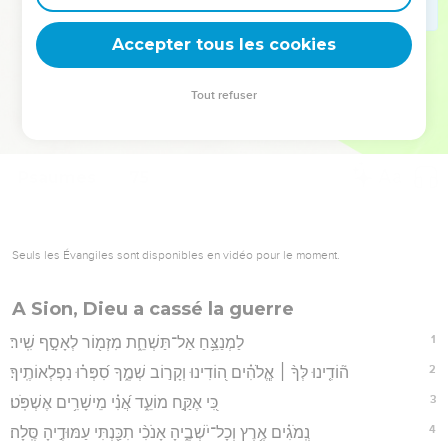
deviennent vos tremplins. Que vous guidiez un ministère, une
équipe, un groupe ou une famille, leur expérience est faite
Accepter tous les cookies
pour vous.
Tout refuser
Je découvre l’événement
Psaumes
75
Seuls les Évangiles sont disponibles en vidéo pour le moment.
A Sion, Dieu a cassé la guerre
1
לַמְנַצֵּ֥חַ אַל־תַּשְׁחֵ֑ת מִזְמ֖וֹר לְאָסָ֣ף שִֽׁיר׃
2
ה֘וֹדִ֤ינוּ לְּךָ֨ ׀ אֱ‍ֽלֹהִ֗ים ה֭וֹדִינוּ וְקָר֣וֹב שְׁמֶ֑ךָ סִ֝פְּר֗וּ נִפְלְאוֹתֶֽיךָ׃
3
כִּ֭י אֶקַּ֣ח מוֹעֵ֑ד אֲ֝נִ֗י מֵישָׁרִ֥ים אֶשְׁפֹּֽט׃
4
נְֽמֹגִ֗ים אֶ֥רֶץ וְכָל־יֹשְׁבֶ֑יהָ אָנֹכִ֨י תִכַּ֖נְתִּי עַמּוּדֶ֣יהָ סֶּֽלָה׃