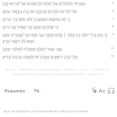
5
אָמַ֣רְתִּי לַֽ֭הוֹלְלִים אַל־תָּהֹ֑לּוּ וְ֝לָרְשָׁעִ֗ים אַל־תָּרִ֥ימוּ קָֽרֶן׃
6
אַל־תָּרִ֣ימוּ לַמָּר֣וֹם קַרְנְכֶ֑ם תְּדַבְּר֖וּ בְצַוָּ֣אר עָתָֽק׃
7
כִּ֤י לֹ֣א מִ֭מּוֹצָא וּמִֽמַּעֲרָ֑ב וְ֝לֹ֗א מִמִּדְבַּ֥ר הָרִֽים׃
8
כִּֽי־אֱלֹהִ֥ים שֹׁפֵ֑ט זֶ֥ה יַ֝שְׁפִּ֗יל וְזֶ֣ה יָרִֽים׃
9
כִּ֤י כ֪וֹס בְּֽיַד־יְהוָ֡ה וְיַ֤יִן חָמַ֨ר ׀ מָ֥לֵא מֶסֶךְ֮ וַיַּגֵּ֪ר מִ֫זֶּ֥ה אַךְ־שְׁ֭מָרֶיהָ יִמְצ֣וּ
יִשְׁתּ֑וּ כֹּ֝֗ל רִשְׁעֵי־אָֽרֶץ׃
10
וַ֭אֲנִי אַגִּ֣יד לְעֹלָ֑ם אֲ֝זַמְּרָ֗ה לֵאלֹהֵ֥י יַעֲקֹֽב׃
11
וְכָל־קַרְנֵ֣י רְשָׁעִ֣ים אֲגַדֵּ֑עַ תְּ֝רוֹמַ֗מְנָה קַֽרְנ֥וֹת צַדִּֽיק׃
Hébreu : © Westminster Leningrad Codex - tanach.us --- Grec : © 2010 by the
Society of Biblical Literature and Logos Bible Software - sblgnt.com
Psaumes
76
Seuls les Évangiles sont disponibles en vidéo pour le moment.