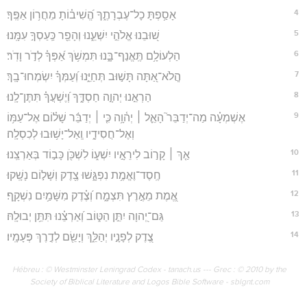
4
אָסַ֥פְתָּ כָל־עֶבְרָתֶ֑ךָ הֱ֝שִׁיב֗וֹתָ מֵחֲר֥וֹן אַפֶּֽךָ׃
5
שׁ֭וּבֵנוּ אֱלֹהֵ֣י יִשְׁעֵ֑נוּ וְהָפֵ֖ר כַּֽעַסְךָ֣ עִמָּֽנוּ׃
6
הַלְעוֹלָ֥ם תֶּֽאֱנַף־בָּ֑נוּ תִּמְשֹׁ֥ךְ אַ֝פְּךָ֗ לְדֹ֣ר וָדֹֽר׃
7
הֲֽלֹא־אַ֭תָּה תָּשׁ֣וּב תְּחַיֵּ֑נוּ וְ֝עַמְּךָ֗ יִשְׂמְחוּ־בָֽךְ׃
8
הַרְאֵ֣נוּ יְהוָ֣ה חַסְדֶּ֑ךָ וְ֝יֶשְׁעֲךָ֗ תִּתֶּן־לָֽנוּ׃
9
אֶשְׁמְעָ֗ה מַה־יְדַבֵּר֮ הָאֵ֪ל ׀ יְה֫וָ֥ה כִּ֤י ׀ יְדַבֵּ֬ר שָׁל֗וֹם אֶל־עַמּ֥וֹ
וְאֶל־חֲסִידָ֑יו וְֽאַל־יָשׁ֥וּבוּ לְכִסְלָֽה׃
10
אַ֤ךְ ׀ קָר֣וֹב לִירֵאָ֣יו יִשְׁע֑וֹ לִשְׁכֹּ֖ן כָּב֣וֹד בְּאַרְצֵֽנוּ׃
11
חֶֽסֶד־וֶאֱמֶ֥ת נִפְגָּ֑שׁוּ צֶ֖דֶק וְשָׁל֣וֹם נָשָֽׁקוּ׃
12
אֱ֭מֶת מֵאֶ֣רֶץ תִּצְמָ֑ח וְ֝צֶ֗דֶק מִשָּׁמַ֥יִם נִשְׁקָֽף׃
13
גַּם־יְ֭הוָה יִתֵּ֣ן הַטּ֑וֹב וְ֝אַרְצֵ֗נוּ תִּתֵּ֥ן יְבוּלָֽהּ׃
14
צֶ֭דֶק לְפָנָ֣יו יְהַלֵּ֑ךְ וְיָשֵׂ֖ם לְדֶ֣רֶךְ פְּעָמָֽיו׃
Hébreu : © Westminster Leningrad Codex - tanach.us --- Grec : © 2010 by the
Society of Biblical Literature and Logos Bible Software - sblgnt.com