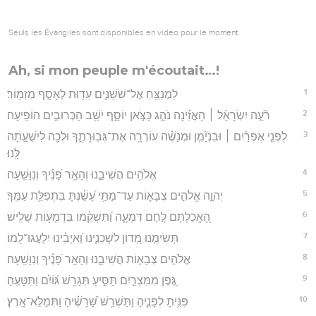
Seuls les Évangiles sont disponibles en vidéo pour le moment.
Ah, si mon peuple m'écoutait…!
1
לַמְנַצֵּ֥חַ אֶל־שֹׁשַׁנִּ֑ים עֵד֖וּת לְאָסָ֣ף מִזְמֽוֹר׃
2
רֹ֘עֵ֤ה יִשְׂרָאֵ֨ל ׀ הַאֲזִ֗ינָה נֹהֵ֣ג כַּצֹּ֣אן יוֹסֵ֑ף יֹשֵׁ֖ב הַכְּרוּבִ֣ים הוֹפִֽיעָה׃
3
לִפְנֵ֤י אֶפְרַ֨יִם ׀ וּבִנְיָ֘מִ֤ן וּמְנַשֶּׁ֗ה עוֹרְרָ֥ה אֶת־גְּבֽוּרָתֶ֑ךָ וּלְכָ֖ה לִישֻׁעָ֣תָה
לָּֽנוּ׃
4
אֱלֹהִ֥ים הֲשִׁיבֵ֑נוּ וְהָאֵ֥ר פָּ֝נֶ֗יךָ וְנִוָּשֵֽׁעָה׃
5
יְהוָ֣ה אֱלֹהִ֣ים צְבָא֑וֹת עַד־מָתַ֥י עָ֝שַׁ֗נְתָּ בִּתְפִלַּ֥ת עַמֶּֽךָ׃
6
הֶ֭אֱכַלְתָּם לֶ֣חֶם דִּמְעָ֑ה וַ֝תַּשְׁקֵ֗מוֹ בִּדְמָע֥וֹת שָׁלִֽישׁ׃
7
תְּשִׂימֵ֣נוּ מָ֭דוֹן לִשְׁכֵנֵ֑ינוּ וְ֝אֹיְבֵ֗ינוּ יִלְעֲגוּ־לָֽמוֹ׃
8
אֱלֹהִ֣ים צְבָא֣וֹת הֲשִׁיבֵ֑נוּ וְהָאֵ֥ר פָּ֝נֶ֗יךָ וְנִוָּשֵֽׁעָה׃
9
גֶּ֭פֶן מִמִּצְרַ֣יִם תַּסִּ֑יעַ תְּגָרֵ֥שׁ גּ֝וֹיִ֗ם וַתִּטָּעֶֽהָ׃
10
פִּנִּ֥יתָ לְפָנֶ֑יהָ וַתַּשְׁרֵ֥שׁ שָׁ֝רָשֶׁ֗יהָ וַתְּמַלֵּא־אָֽרֶץ׃