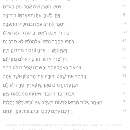
60
וַ֭יִּטֹּשׁ מִשְׁכַּ֣ן שִׁל֑וֹ אֹ֝֗הֶל שִׁכֵּ֥ן בָּאָדָֽם׃
61
וַיִּתֵּ֣ן לַשְּׁבִ֣י עֻזּ֑וֹ וְֽתִפְאַרְתּ֥וֹ בְיַד־צָֽר׃
62
וַיַּסְגֵּ֣ר לַחֶ֣רֶב עַמּ֑וֹ וּ֝בְנַחֲלָת֗וֹ הִתְעַבָּֽר׃
63
בַּחוּרָ֥יו אָֽכְלָה־אֵ֑שׁ וּ֝בְתוּלֹתָ֗יו לֹ֣א הוּלָּֽלוּ׃
64
כֹּ֭הֲנָיו בַּחֶ֣רֶב נָפָ֑לוּ וְ֝אַלְמְנֹתָ֗יו לֹ֣א תִבְכֶּֽינָה׃
65
וַיִּקַ֖ץ כְּיָשֵׁ֥ן ׀ אֲדֹנָ֑י כְּ֝גִבּ֗וֹר מִתְרוֹנֵ֥ן מִיָּֽיִן׃
66
וַיַּךְ־צָרָ֥יו אָח֑וֹר חֶרְפַּ֥ת ע֝וֹלָ֗ם נָ֣תַן לָֽמוֹ׃
67
וַ֭יִּמְאַס בְּאֹ֣הֶל יוֹסֵ֑ף וּֽבְשֵׁ֥בֶט אֶ֝פְרַ֗יִם לֹ֣א בָחָֽר׃
68
וַ֭יִּבְחַר אֶת־שֵׁ֣בֶט יְהוּדָ֑ה אֶֽת־הַ֥ר צִ֝יּ֗וֹן אֲשֶׁ֣ר אָהֵֽב׃
69
וַיִּ֣בֶן כְּמוֹ־רָ֭מִים מִקְדָּשׁ֑וֹ כְּ֝אֶ֗רֶץ יְסָדָ֥הּ לְעוֹלָֽם׃
70
וַ֭יִּבְחַר בְּדָוִ֣ד עַבְדּ֑וֹ וַ֝יִּקָּחֵ֗הוּ מִֽמִּכְלְאֹ֥ת צֹֽאן׃
71
מֵאַחַ֥ר עָל֗וֹת הֱ֫בִיא֥וֹ לִ֭רְעוֹת בְּיַעֲקֹ֣ב עַמּ֑וֹ וּ֝בְיִשְׂרָאֵ֗ל נַחֲלָתֽוֹ׃
72
וַ֭יִּרְעֵם כְּתֹ֣ם לְבָב֑וֹ וּבִתְבוּנ֖וֹת כַּפָּ֣יו יַנְחֵֽם׃
Hébreu : © Westminster Leningrad Codex - tanach.us --- Grec : © 2010 by the