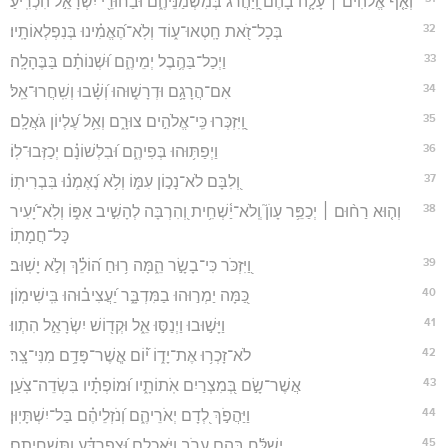
וְאַ֤ף אֱלֹהִ֨ים ׀ עָ֘לָ֤ה בָהֶ֗ם וַֽ֭יַּהֲרֹג בְּמִשְׁמַנֵּיהֶ֑ם וּבַחוּרֵ֖י יִשְׂרָאֵ֣ל הִכְרִֽיעַ׃
32
בְּכָל־זֹ֭את חָֽטְאוּ־ע֑וֹד וְלֹֽא־הֶ֝אֱמִ֗ינוּ בְּנִפְלְאוֹתָֽיו׃
33
וַיְכַל־בַּהֶ֥בֶל יְמֵיהֶ֑ם וּ֝שְׁנוֹתָ֗ם בַּבֶּהָלָֽה׃
34
אִם־הֲרָגָ֥ם וּדְרָשׁ֑וּהוּ וְ֝שָׁ֗בוּ וְשִֽׁחֲרוּ־אֵֽל׃
35
וַֽ֭יִּזְכְּרוּ כִּֽי־אֱלֹהִ֣ים צוּרָ֑ם וְאֵ֥ל עֶ֝לְיוֹן גֹּאֲלָֽם׃
36
וַיְפַתּ֥וּהוּ בְּפִיהֶ֑ם וּ֝בִלְשׁוֹנָ֗ם יְכַזְּבוּ־לֽוֹ׃
37
וְ֭לִבָּם לֹא־נָכ֣וֹן עִמּ֑וֹ וְלֹ֥א נֶ֝אֶמְנ֗וּ בִּבְרִיתֽוֹ׃
38
וְה֤וּא רַח֨וּם ׀ יְכַפֵּ֥ר עָוֺן֮ וְֽלֹא־יַ֫שְׁחִ֥ית וְ֭הִרְבָּה לְהָשִׁ֣יב אַפּ֑וֹ וְלֹֽא־יָ֝עִיר
כָּל־חֲמָתֽוֹ׃
39
וַ֭יִּזְכֹּר כִּי־בָשָׂ֣ר הֵ֑מָּה ר֥וּחַ ה֝וֹלֵ֗ךְ וְלֹ֣א יָשֽׁוּב׃
40
כַּ֭מָּה יַמְר֣וּהוּ בַמִּדְבָּ֑ר יַ֝עֲצִיב֗וּהוּ בִּֽישִׁימֽוֹן׃
41
וַיָּשׁ֣וּבוּ וַיְנַסּ֣וּ אֵ֑ל וּקְד֖וֹשׁ יִשְׂרָאֵ֣ל הִתְווּ׃
42
לֹא־זָכְר֥וּ אֶת־יָד֑וֹ י֝֗וֹם אֲ‍ֽשֶׁר־פָּדָ֥ם מִנִּי־צָֽר׃
43
אֲשֶׁר־שָׂ֣ם בְּ֭מִצְרַיִם אֹֽתוֹתָ֑יו וּ֝מוֹפְתָ֗יו בִּשְׂדֵה־צֹֽעַן׃
44
וַיַּהֲפֹ֣ךְ לְ֭דָם יְאֹרֵיהֶ֑ם וְ֝נֹזְלֵיהֶ֗ם בַּל־יִשְׁתָּיֽוּן׃
45
יְשַׁלַּ֬ח בָּהֶ֣ם עָ֭רֹב וַיֹּאכְלֵ֑ם וּ֝צְפַרְדֵּ֗עַ וַתַּשְׁחִיתֵֽם׃