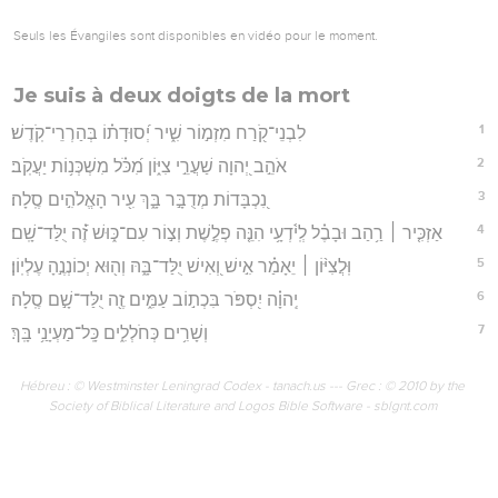
Seuls les Évangiles sont disponibles en vidéo pour le moment.
Je suis à deux doigts de la mort
1
לִבְנֵי־קֹ֭רַח מִזְמ֣וֹר שִׁ֑יר יְ֝סוּדָת֗וֹ בְּהַרְרֵי־קֹֽדֶשׁ׃
2
אֹהֵ֣ב יְ֭הוָה שַׁעֲרֵ֣י צִיּ֑וֹן מִ֝כֹּ֗ל מִשְׁכְּנ֥וֹת יַעֲקֹֽב׃
3
נִ֭כְבָּדוֹת מְדֻבָּ֣ר בָּ֑ךְ עִ֖יר הָאֱלֹהִ֣ים סֶֽלָה׃
4
אַזְכִּ֤יר ׀ רַ֥הַב וּבָבֶ֗ל לְֽיֹ֫דְעָ֥י הִנֵּ֤ה פְלֶ֣שֶׁת וְצ֣וֹר עִם־כּ֑וּשׁ זֶ֝֗ה יֻלַּד־שָֽׁם׃
5
וּֽלֲצִיּ֨וֹן ׀ יֵאָמַ֗ר אִ֣ישׁ וְ֭אִישׁ יֻלַּד־בָּ֑הּ וְה֖וּא יְכוֹנְנֶ֣הָ עֶלְיֽוֹן׃
6
יְֽהוָ֗ה יִ֭סְפֹּר בִּכְת֣וֹב עַמִּ֑ים זֶ֖ה יֻלַּד־שָׁ֣ם סֶֽלָה׃
7
וְשָׁרִ֥ים כְּחֹלְלִ֑ים כָּֽל־מַעְיָנַ֥י בָּֽךְ׃
Hébreu : © Westminster Leningrad Codex - tanach.us --- Grec : © 2010 by the
Society of Biblical Literature and Logos Bible Software - sblgnt.com