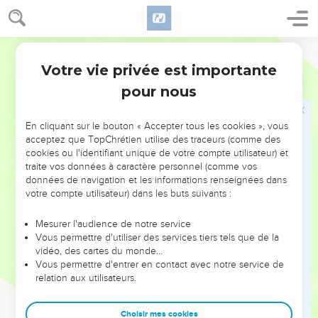
Votre vie privée est importante
pour nous
NE MANQUEZ PAS L’ÉVÉNEMENT
En cliquant sur le bouton « Accepter tous les cookies », vous
DE L’ANNÉE !
acceptez que TopChrétien utilise des traceurs (comme des
cookies ou l'identifiant unique de votre compte utilisateur) et
ET SI LEURS ERREURS POUVAIENT VOUS ÉVITER LES
traite vos données à caractère personnel (comme vos
VOTRES ?
données de navigation et les informations renseignées dans
votre compte utilisateur) dans les buts suivants :
On admire souvent les leaders pour leurs réussites, leur impact,
leur foi ou leur vision. Mais on voit moins les doutes, les erreurs
Mesurer l'audience de notre service
Vous permettre d'utiliser des services tiers tels que de la
et les saisons difficiles qu'ils ont traversés, alors même que ce
vidéo, des cartes du monde…
sont elles qui les ont façonnés.
Vous permettre d'entrer en contact avec notre service de
relation aux utilisateurs.
Dans cette conférence, leaders, entrepreneurs, et responsables
reviennent sur les erreurs marquantes de leur parcours et les
clés pour avancer avec plus de sagesse afin que leurs erreurs
Choisir mes cookies