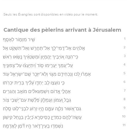
Seuls les Évangiles sont disponibles en vidéo pour le moment.
Cantique des pèlerins arrivant à Jérusalem
1
שִׁ֖יר מִזְמ֣וֹר לְאָסָֽף׃
2
אֱלֹהִ֥ים אַל־דֳּמִי־לָ֑ךְ אַל־תֶּחֱרַ֖שׁ וְאַל־תִּשְׁקֹ֣ט אֵֽל׃
3
כִּֽי־הִנֵּ֣ה א֭וֹיְבֶיךָ יֶהֱמָי֑וּן וּ֝מְשַׂנְאֶ֗יךָ נָ֣שְׂאוּ רֹֽאשׁ׃
4
עַֽל־עַ֭מְּךָ יַעֲרִ֣ימוּ ס֑וֹד וְ֝יִתְיָעֲצ֗וּ עַל־צְפוּנֶֽיךָ׃
5
אָמְר֗וּ לְ֭כוּ וְנַכְחִידֵ֣ם מִגּ֑וֹי וְלֹֽא־יִזָּכֵ֖ר שֵֽׁם־יִשְׂרָאֵ֣ל עֽוֹד׃
6
כִּ֤י נוֹעֲצ֣וּ לֵ֣ב יַחְדָּ֑ו עָ֝לֶ֗יךָ בְּרִ֣ית יִכְרֹֽתוּ׃
7
אָהֳלֵ֣י אֱ֭דוֹם וְיִשְׁמְעֵאלִ֗ים מוֹאָ֥ב וְהַגְרִֽים׃
8
גְּבָ֣ל וְ֭עַמּוֹן וַעֲמָלֵ֑ק פְּ֝לֶ֗שֶׁת עִם־יֹ֥שְׁבֵי צֽוֹר׃
9
גַּם־אַ֭שּׁוּר נִלְוָ֣ה עִמָּ֑ם הָ֤י֥וּ זְר֖וֹעַ לִבְנֵי־ל֣וֹט סֶֽלָה׃
10
עֲשֵֽׂה־לָהֶ֥ם כְּמִדְיָ֑ן כְּֽסִֽיסְרָ֥א כְ֝יָבִ֗ין בְּנַ֣חַל קִישֽׁוֹן׃
11
נִשְׁמְד֥וּ בְֽעֵין־דֹּ֑אר הָ֥יוּ דֹּ֝֗מֶן לָאֲדָמָֽה׃