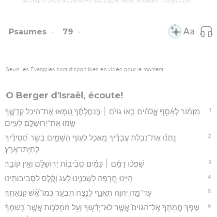
Society of Biblical Literature and Logos Bible Software - sblgnt.com
Psaumes
79
Seuls les Évangiles sont disponibles en vidéo pour le moment.
O Berger d'Israël, écoute!
1
מִזְמ֗וֹר לְאָ֫סָ֥ף אֱ‍ֽלֹהִ֡ים בָּ֤אוּ גוֹיִ֨ם ׀ בְּֽנַחֲלָתֶ֗ךָ טִ֭מְּאוּ אֶת־הֵיכַ֣ל קָדְשֶׁ֑ךָ
שָׂ֖מוּ אֶת־יְרוּשָׁלִַ֣ם לְעִיִּֽים׃
2
נָֽתְנ֡וּ אֶת־נִבְלַ֬ת עֲבָדֶ֗יךָ מַ֭אֲכָל לְע֣וֹף הַשָּׁמָ֑יִם בְּשַׂ֥ר חֲ֝סִידֶ֗יךָ
לְחַיְתוֹ־אָֽרֶץ׃
3
שָׁפְכ֬וּ דָמָ֨ם ׀ כַּמַּ֗יִם סְֽבִ֘יב֤וֹת יְֽרוּשָׁלִָ֗ם וְאֵ֣ין קוֹבֵֽר׃
4
הָיִ֣ינוּ חֶ֭רְפָּה לִשְׁכֵנֵ֑ינוּ לַ֥עַג וָ֝קֶ֗לֶס לִסְבִיבוֹתֵֽינוּ׃
5
עַד־מָ֣ה יְ֭הוָה תֶּאֱנַ֣ף לָנֶ֑צַח תִּבְעַ֥ר כְּמוֹ־אֵ֝֗שׁ קִנְאָתֶֽךָ׃
6
שְׁפֹ֤ךְ חֲמָתְךָ֨ אֶֽל־הַגּוֹיִם֮ אֲשֶׁ֪ר לֹא־יְדָ֫ע֥וּךָ וְעַ֥ל מַמְלָכ֑וֹת אֲשֶׁ֥ר בְּ֝שִׁמְךָ֗