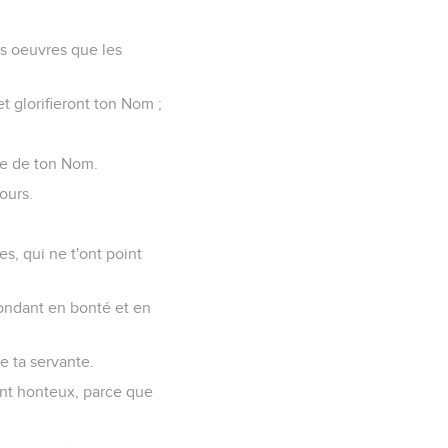
les oeuvres que les
et glorifieront ton Nom ;
nte de ton Nom.
ours.
s, qui ne t'ont point
abondant en bonté et en
de ta servante.
ent honteux, parce que