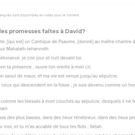
vangiles sont disponibles en vidéo pour le moment.
les promesses faites à David?
e, [qui est] un Cantique de Psaume, [donné] au maître chantre d
 sur Mahalath-lehannoth.
livrance, je crie jour et nuit devant toi.
n ta présence ; ouvre ton oreille à mon cri.
n saoul de maux, et ma vie est venue jusqu'au sépulcre.
 ceux qui descendent en la fosse ; je suis devenu comme un ho
 comme les blessés à mort couchés au sépulcre, desquels il ne te
main.
sse des plus basses, dans des lieux ténébreux, dans des lieux pr
ur moi, et tu m'as accablé de tous tes flots ; Sélah.