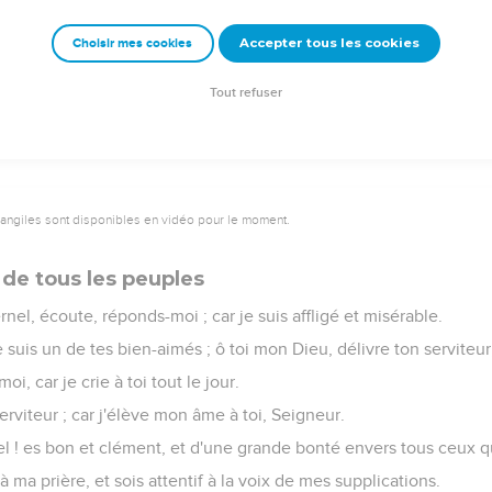
a terre, et la justice regardera des cieux.
Accepter tous les cookies
Choisir mes cookies
a le bien, tellement que notre terre rendra son fruit.
vant lui, et il la mettra partout où il passera.
Tout refuser
vangiles sont disponibles en vidéo pour le moment.
e de tous les peuples
nel, écoute, réponds-moi ; car je suis affligé et misérable.
suis un de tes bien-aimés ; ô toi mon Dieu, délivre ton serviteur,
oi, car je crie à toi tout le jour.
erviteur ; car j'élève mon âme à toi, Seigneur.
el ! es bon et clément, et d'une grande bonté envers tous ceux q
e à ma prière, et sois attentif à la voix de mes supplications.