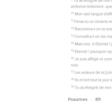
Tu as éloigné de moi 
enfermé tellement, que j
10
Mon oeil languit d'affl
11
Feras-tu un miracle en
12
Racontera-t-on ta mis
13
Connaîtra-t-on tes mer
14
Mais moi, ô Eternel ! 
15
Eternel ! pourquoi re
16
Je suis affligé et com
suis.
17
Les ardeurs de ta [col
18
Ils m'ont tout le jou
19
Tu as éloigné de moi
Psaumes
89