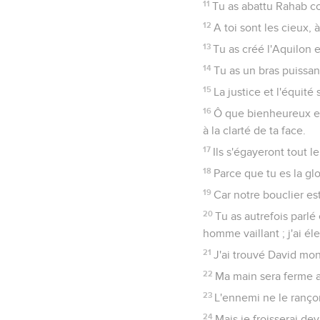
11
Tu as abattu Rahab co
12
A toi sont les cieux, à
13
Tu as créé l'Aquilon 
14
Tu as un bras puissant
15
La justice et l'équité
16
Ô que bienheureux est
à la clarté de ta face.
17
Ils s'égayeront tout le
18
Parce que tu es la glo
19
Car notre bouclier est 
20
Tu as autrefois parlé
homme vaillant ; j'ai éle
21
J'ai trouvé David mon 
22
Ma main sera ferme av
23
L'ennemi ne le rançonn
24
Mais je froisserai dev