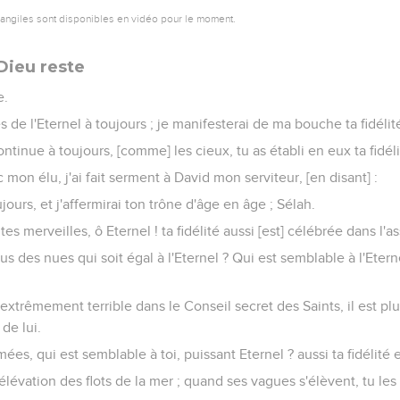
vangiles sont disponibles en vidéo pour le moment.
Dieu reste
e.
s de l'Eternel à toujours ; je manifesterai de ma bouche ta fidéli
continue à toujours, [comme] les cieux, tu as établi en eux ta fidéli
ec mon élu, j'ai fait serment à David mon serviteur, [en disant] :
oujours, et j'affermirai ton trône d'âge en âge ; Sélah.
tes merveilles, ô Eternel ! ta fidélité aussi [est] célébrée dans l'
s des nues qui soit égal à l'Eternel ? Qui est semblable à l'Eterne
 extrêmement terrible dans le Conseil secret des Saints, il est p
 de lui.
es, qui est semblable à toi, puissant Eternel ? aussi ta fidélité es
élévation des flots de la mer ; quand ses vagues s'élèvent, tu les 