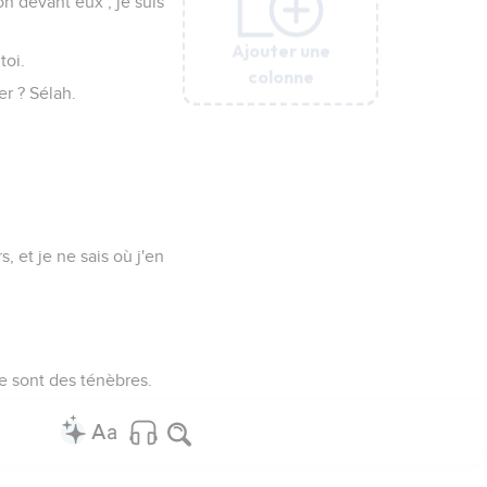
n devant eux ; je suis
Ajouter une
Ajouter une
Ajouter une
Ajouter une
Ajouter une
Ajouter une
Ajouter une
Ajouter une
toi.
colonne
colonne
colonne
colonne
colonne
colonne
colonne
colonne
er ? Sélah.
, et je ne sais où j'en
e sont des ténèbres.