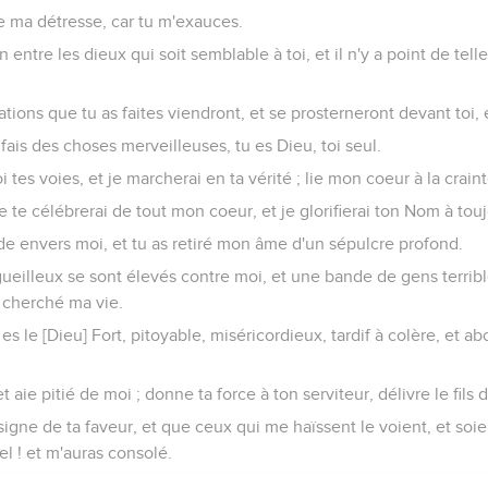
e ma détresse, car tu m'exauces.
n entre les dieux qui soit semblable à toi, et il n'y a point de tel
ations que tu as faites viendront, et se prosterneront devant toi, 
 fais des choses merveilleuses, tu es Dieu, toi seul.
 tes voies, et je marcherai en ta vérité ; lie mon coeur à la crai
 te célébrerai de tout mon coeur, et je glorifierai ton Nom à touj
de envers moi, et tu as retiré mon âme d'un sépulcre profond.
ueilleux se sont élevés contre moi, et une bande de gens terrible
 cherché ma vie.
 es le [Dieu] Fort, pitoyable, miséricordieux, tardif à colère, et 
t aie pitié de moi ; donne ta force à ton serviteur, délivre le fils 
gne de ta faveur, et que ceux qui me haïssent le voient, et soi
el ! et m'auras consolé.