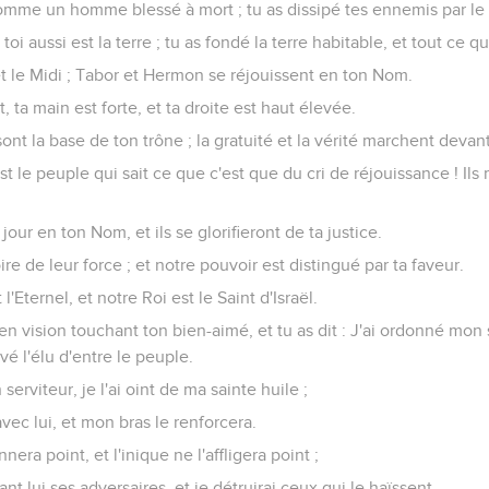
mme un homme blessé à mort ; tu as dissipé tes ennemis par le b
 toi aussi est la terre ; tu as fondé la terre habitable, et tout ce qu
et le Midi ; Tabor et Hermon se réjouissent en ton Nom.
, ta main est forte, et ta droite est haut élevée.
 sont la base de ton trône ; la gratuité et la vérité marchent devant
 le peuple qui sait ce que c'est que du cri de réjouissance ! Ils 
 jour en ton Nom, et ils se glorifieront de ta justice.
ire de leur force ; et notre pouvoir est distingué par ta faveur.
l'Eternel, et notre Roi est le Saint d'Israël.
 en vision touchant ton bien-aimé, et tu as dit : J'ai ordonné mon
vé l'élu d'entre le peuple.
serviteur, je l'ai oint de ma sainte huile ;
ec lui, et mon bras le renforcera.
era point, et l'inique ne l'affligera point ;
ant lui ses adversaires, et je détruirai ceux qui le haïssent.