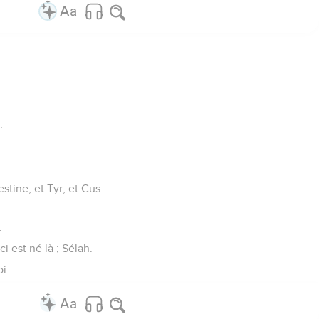
.
stine, et Tyr, et Cus.
.
ci est né là ; Sélah.
i.