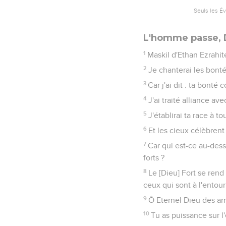
Seuls les É
L'homme passe, 
1
Maskil d'Ethan Ezrahit
2
Je chanterai les bonté
3
Car j'ai dit : ta bonté 
4
J'ai traité alliance av
5
J'établirai ta race à t
6
Et les cieux célèbrent 
7
Car qui est-ce au-dessu
forts ?
8
Le [Dieu] Fort se rend
ceux qui sont à l'entour
9
Ô Eternel Dieu des armé
10
Tu as puissance sur l'