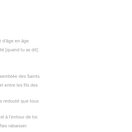
té d'âge en âge.
té [quand tu as dit] :
assemblée des Saints.
l entre les fils des
lus redouté que tous
t à l'entour de toi.
fais rabaisser.