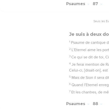
Psaumes
87
Seuls les É
Je suis à deux do
1
Psaume de cantique de
2
L'Eternel aime les por
3
Ce qui se dit de toi, 
4
Je ferai mention de Ra
Celui-ci, [disait-on], est
5
Mais de Sion il sera dit
6
Quand l'Eternel enregis
7
Et les chantres, de mê
Psaumes
88