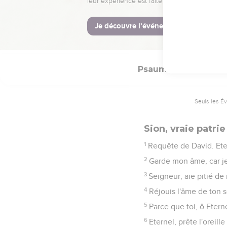
12
La vérité germera de l
13
L'Eternel aussi donner
14
La justice marchera de
Psaumes
86
Seuls les É
Sion, vraie patri
1
Requête de David. Eter
2
Garde mon âme, car je 
3
Seigneur, aie pitié de m
4
Réjouis l'âme de ton s
5
Parce que toi, ô Etern
6
Eternel, prête l'oreill