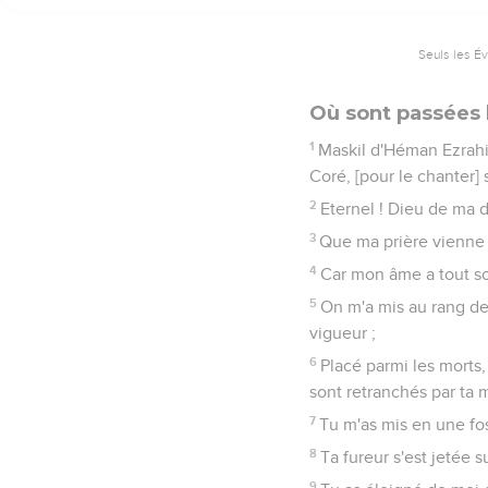
Seuls les É
Où sont passées 
1
Maskil d'Héman Ezrahit
Coré, [pour le chanter]
2
Eternel ! Dieu de ma dé
3
Que ma prière vienne e
4
Car mon âme a tout so
5
On m'a mis au rang de
vigueur ;
6
Placé parmi les morts,
sont retranchés par ta 
7
Tu m'as mis en une fo
8
Ta fureur s'est jetée s
9