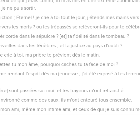
ceux de qui j'étais connu, tu m'as mis en une extrême abominatio
e ne puis sortir.
iction ; Eternel ! je crie à toi tout le jour, j'étends mes mains vers 
vers les morts ? ou les trépassés se relèveront-ils pour te célébr
éricorde dans le sépulcre ? [et] ta fidélité dans le tombeau ?
veilles dans les ténèbres ; et ta justice au pays d'oubli ?
je crie à toi, ma prière te prévient dès le matin.
jettes-tu mon âme, pourquoi caches-tu ta face de moi ?
me rendant l'esprit dès ma jeunesse ; j'ai été exposé à tes terreurs
ère] sont passées sur moi, et tes frayeurs m'ont retranché.
r environné comme des eaux, ils m'ont entouré tous ensemble.
 mon ami, même mon intime ami, et ceux de qui je suis connu m