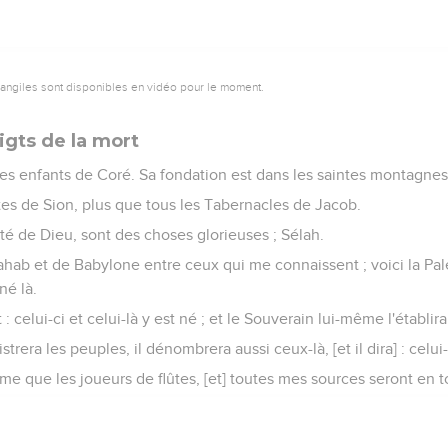
vangiles sont disponibles en vidéo pour le moment.
igts de la mort
s enfants de Coré. Sa fondation est dans les saintes montagnes
tes de Sion, plus que tous les Tabernacles de Jacob.
Cité de Dieu, sont des choses glorieuses ; Sélah.
hab et de Babylone entre ceux qui me connaissent ; voici la Pale
 né là.
 : celui-ci et celui-là y est né ; et le Souverain lui-même l'établira
trera les peuples, il dénombrera aussi ceux-là, [et il dira] : celui-
me que les joueurs de flûtes, [et] toutes mes sources seront en to