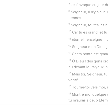
7
Je t'invoque au jour d
8
Seigneur, il n'y a aucu
tiennes.
9
Seigneur, toutes les n
10
Car tu es grand, et tu
11
Eternel ! enseigne-moi
12
Seigneur mon Dieu, je
13
Car ta bonté est gran
14
Ô Dieu ! des gens org
eu devant leurs yeux, a
15
Mais toi, Seigneur, tu
vérité.
16
Tourne-toi vers moi, e
17
Montre-moi quelque si
tu m'auras aidé, ô Etern