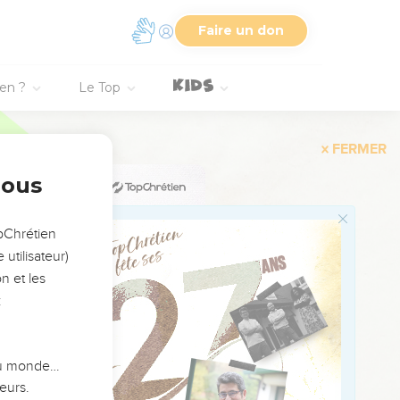
Faire un don
ien ?
Le Top
Jacob.
nous
s.
opChrétien
utilisateur)
n et les
:
à ses bien-aimés, mais
ite en notre pays.
 du monde…
eurs.