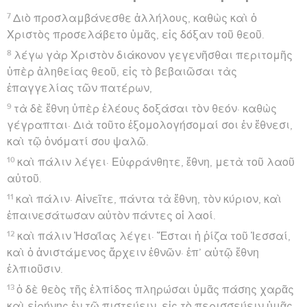
7
Διὸ προσλαμβάνεσθε ἀλλήλους, καθὼς καὶ ὁ
Χριστὸς προσελάβετο ὑμᾶς, εἰς δόξαν τοῦ θεοῦ.
8
λέγω γὰρ Χριστὸν διάκονον γεγενῆσθαι περιτομῆς
ὑπὲρ ἀληθείας θεοῦ, εἰς τὸ βεβαιῶσαι τὰς
ἐπαγγελίας τῶν πατέρων,
9
τὰ δὲ ἔθνη ὑπὲρ ἐλέους δοξάσαι τὸν θεόν· καθὼς
γέγραπται· Διὰ τοῦτο ἐξομολογήσομαί σοι ἐν ἔθνεσι,
καὶ τῷ ὀνόματί σου ψαλῶ.
10
καὶ πάλιν λέγει· Εὐφράνθητε, ἔθνη, μετὰ τοῦ λαοῦ
αὐτοῦ.
11
καὶ πάλιν· Αἰνεῖτε, πάντα τὰ ἔθνη, τὸν κύριον, καὶ
ἐπαινεσάτωσαν αὐτὸν πάντες οἱ λαοί.
12
καὶ πάλιν Ἠσαΐας λέγει· Ἔσται ἡ ῥίζα τοῦ Ἰεσσαί,
καὶ ὁ ἀνιστάμενος ἄρχειν ἐθνῶν· ἐπ’ αὐτῷ ἔθνη
ἐλπιοῦσιν.
13
ὁ δὲ θεὸς τῆς ἐλπίδος πληρώσαι ὑμᾶς πάσης χαρᾶς
καὶ εἰρήνης ἐν τῷ πιστεύειν, εἰς τὸ περισσεύειν ὑμᾶς