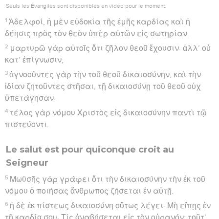
Seuls les Évangiles sont disponibles en vidéo pour le moment.
1
Ἀδελφοί, ἡ μὲν εὐδοκία τῆς ἐμῆς καρδίας καὶ ἡ
δέησις πρὸς τὸν θεὸν ὑπὲρ αὐτῶν εἰς σωτηρίαν.
2
μαρτυρῶ γὰρ αὐτοῖς ὅτι ζῆλον θεοῦ ἔχουσιν· ἀλλ’ οὐ
κατ’ ἐπίγνωσιν,
3
ἀγνοοῦντες γὰρ τὴν τοῦ θεοῦ δικαιοσύνην, καὶ τὴν
ἰδίαν ζητοῦντες στῆσαι, τῇ δικαιοσύνῃ τοῦ θεοῦ οὐχ
ὑπετάγησαν·
4
τέλος γὰρ νόμου Χριστὸς εἰς δικαιοσύνην παντὶ τῷ
πιστεύοντι.
Le salut est pour quiconque croit au
Seigneur
5
Μωϋσῆς γὰρ γράφει ὅτι τὴν δικαιοσύνην τὴν ἐκ τοῦ
νόμου ὁ ποιήσας ἄνθρωπος ζήσεται ἐν αὐτῇ.
6
ἡ δὲ ἐκ πίστεως δικαιοσύνη οὕτως λέγει· Μὴ εἴπῃς ἐν
τῇ καρδίᾳ σου· Τίς ἀναβήσεται εἰς τὸν οὐρανόν; τοῦτ’