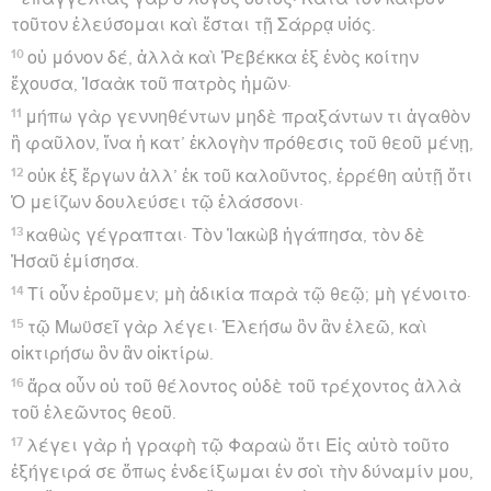
τοῦτον ἐλεύσομαι καὶ ἔσται τῇ Σάρρᾳ υἱός.
10
οὐ μόνον δέ, ἀλλὰ καὶ Ῥεβέκκα ἐξ ἑνὸς κοίτην
ἔχουσα, Ἰσαὰκ τοῦ πατρὸς ἡμῶν·
11
μήπω γὰρ γεννηθέντων μηδὲ πραξάντων τι ἀγαθὸν
ἢ φαῦλον, ἵνα ἡ κατ’ ἐκλογὴν πρόθεσις τοῦ θεοῦ μένῃ,
12
οὐκ ἐξ ἔργων ἀλλ’ ἐκ τοῦ καλοῦντος, ἐρρέθη αὐτῇ ὅτι
Ὁ μείζων δουλεύσει τῷ ἐλάσσονι·
13
καθὼς γέγραπται· Τὸν Ἰακὼβ ἠγάπησα, τὸν δὲ
Ἠσαῦ ἐμίσησα.
14
Τί οὖν ἐροῦμεν; μὴ ἀδικία παρὰ τῷ θεῷ; μὴ γένοιτο·
15
τῷ Μωϋσεῖ γὰρ λέγει· Ἐλεήσω ὃν ἂν ἐλεῶ, καὶ
οἰκτιρήσω ὃν ἂν οἰκτίρω.
16
ἄρα οὖν οὐ τοῦ θέλοντος οὐδὲ τοῦ τρέχοντος ἀλλὰ
τοῦ ἐλεῶντος θεοῦ.
17
λέγει γὰρ ἡ γραφὴ τῷ Φαραὼ ὅτι Εἰς αὐτὸ τοῦτο
ἐξήγειρά σε ὅπως ἐνδείξωμαι ἐν σοὶ τὴν δύναμίν μου,