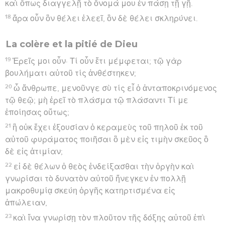
καὶ ὅπως διαγγελῇ τὸ ὄνομά μου ἐν πάσῃ τῇ γῇ.
18
ἄρα οὖν ὃν θέλει ἐλεεῖ, ὃν δὲ θέλει σκληρύνει.
La colère et la pitié de Dieu
19
Ἐρεῖς μοι οὖν· Τί οὖν ἔτι μέμφεται; τῷ γὰρ
βουλήματι αὐτοῦ τίς ἀνθέστηκεν;
20
ὦ ἄνθρωπε, μενοῦνγε σὺ τίς εἶ ὁ ἀνταποκρινόμενος
τῷ θεῷ; μὴ ἐρεῖ τὸ πλάσμα τῷ πλάσαντι Τί με
ἐποίησας οὕτως;
21
ἢ οὐκ ἔχει ἐξουσίαν ὁ κεραμεὺς τοῦ πηλοῦ ἐκ τοῦ
αὐτοῦ φυράματος ποιῆσαι ὃ μὲν εἰς τιμὴν σκεῦος ὃ
δὲ εἰς ἀτιμίαν;
22
εἰ δὲ θέλων ὁ θεὸς ἐνδείξασθαι τὴν ὀργὴν καὶ
γνωρίσαι τὸ δυνατὸν αὐτοῦ ἤνεγκεν ἐν πολλῇ
μακροθυμίᾳ σκεύη ὀργῆς κατηρτισμένα εἰς
ἀπώλειαν,
23
καὶ ἵνα γνωρίσῃ τὸν πλοῦτον τῆς δόξης αὐτοῦ ἐπὶ