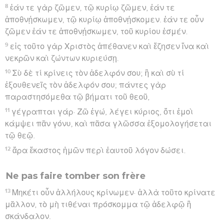
8
ἐάν τε γὰρ ζῶμεν, τῷ κυρίῳ ζῶμεν, ἐάν τε
ἀποθνῄσκωμεν, τῷ κυρίῳ ἀποθνῄσκομεν. ἐάν τε οὖν
ζῶμεν ἐάν τε ἀποθνῄσκωμεν, τοῦ κυρίου ἐσμέν.
9
εἰς τοῦτο γὰρ Χριστὸς ἀπέθανεν καὶ ἔζησεν ἵνα καὶ
νεκρῶν καὶ ζώντων κυριεύσῃ.
10
Σὺ δὲ τί κρίνεις τὸν ἀδελφόν σου; ἢ καὶ σὺ τί
ἐξουθενεῖς τὸν ἀδελφόν σου; πάντες γὰρ
παραστησόμεθα τῷ βήματι τοῦ θεοῦ,
11
γέγραπται γάρ· Ζῶ ἐγώ, λέγει κύριος, ὅτι ἐμοὶ
κάμψει πᾶν γόνυ, καὶ πᾶσα γλῶσσα ἐξομολογήσεται
τῷ θεῷ.
12
ἄρα ἕκαστος ἡμῶν περὶ ἑαυτοῦ λόγον δώσει.
Ne pas faire tomber son frère
13
Μηκέτι οὖν ἀλλήλους κρίνωμεν· ἀλλὰ τοῦτο κρίνατε
μᾶλλον, τὸ μὴ τιθέναι πρόσκομμα τῷ ἀδελφῷ ἢ
σκάνδαλον.