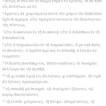
οὕτως οἱ πολλοὶ ἓν σῶμά ἐσμεν ἐν Χριστῷ, τὸ δὲ καθ’
εἷς ἀλλήλων μέλη.
6
ἔχοντες δὲ χαρίσματα κατὰ τὴν χάριν τὴν δοθεῖσαν
ἡμῖν διάφορα, εἴτε προφητείαν κατὰ τὴν ἀναλογίαν
τῆς πίστεως,
7
εἴτε διακονίαν ἐν τῇ διακονίᾳ, εἴτε ὁ διδάσκων ἐν τῇ
διδασκαλίᾳ,
8
εἴτε ὁ παρακαλῶν ἐν τῇ παρακλήσει, ὁ μεταδιδοὺς
ἐν ἁπλότητι, ὁ προϊστάμενος ἐν σπουδῇ, ὁ ἐλεῶν ἐν
ἱλαρότητι.
9
Ἡ ἀγάπη ἀνυπόκριτος. ἀποστυγοῦντες τὸ πονηρόν,
κολλώμενοι τῷ ἀγαθῷ·
10
τῇ φιλαδελφίᾳ εἰς ἀλλήλους φιλόστοργοι, τῇ τιμῇ
ἀλλήλους προηγούμενοι,
11
τῇ σπουδῇ μὴ ὀκνηροί, τῷ πνεύματι ζέοντες, τῷ
κυρίῳ δουλεύοντες,
12
τῇ ἐλπίδι χαίροντες, τῇ θλίψει ὑπομένοντες, τῇ