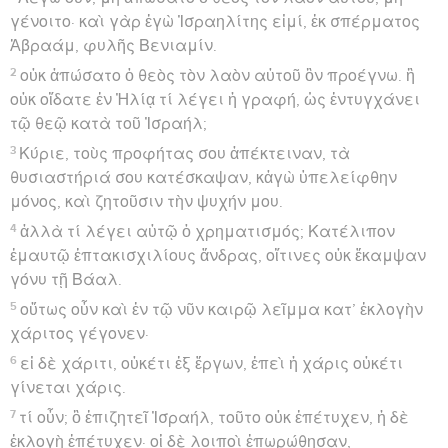
γένοιτο· καὶ γὰρ ἐγὼ Ἰσραηλίτης εἰμί, ἐκ σπέρματος
Ἀβραάμ, φυλῆς Βενιαμίν.
2
οὐκ ἀπώσατο ὁ θεὸς τὸν λαὸν αὐτοῦ ὃν προέγνω. ἢ
οὐκ οἴδατε ἐν Ἠλίᾳ τί λέγει ἡ γραφή, ὡς ἐντυγχάνει
τῷ θεῷ κατὰ τοῦ Ἰσραήλ;
3
Κύριε, τοὺς προφήτας σου ἀπέκτειναν, τὰ
θυσιαστήριά σου κατέσκαψαν, κἀγὼ ὑπελείφθην
μόνος, καὶ ζητοῦσιν τὴν ψυχήν μου.
4
ἀλλὰ τί λέγει αὐτῷ ὁ χρηματισμός; Κατέλιπον
ἐμαυτῷ ἑπτακισχιλίους ἄνδρας, οἵτινες οὐκ ἔκαμψαν
γόνυ τῇ Βάαλ.
5
οὕτως οὖν καὶ ἐν τῷ νῦν καιρῷ λεῖμμα κατ’ ἐκλογὴν
χάριτος γέγονεν·
6
εἰ δὲ χάριτι, οὐκέτι ἐξ ἔργων, ἐπεὶ ἡ χάρις οὐκέτι
γίνεται χάρις.
7
τί οὖν; ὃ ἐπιζητεῖ Ἰσραήλ, τοῦτο οὐκ ἐπέτυχεν, ἡ δὲ
ἐκλογὴ ἐπέτυχεν· οἱ δὲ λοιποὶ ἐπωρώθησαν,