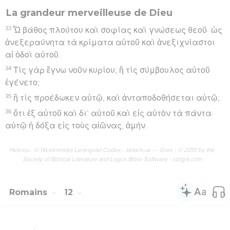
La grandeur merveilleuse de Dieu
33
Ὦ βάθος πλούτου καὶ σοφίας καὶ γνώσεως θεοῦ· ὡς
ἀνεξεραύνητα τὰ κρίματα αὐτοῦ καὶ ἀνεξιχνίαστοι
αἱ ὁδοὶ αὐτοῦ.
34
Τίς γὰρ ἔγνω νοῦν κυρίου; ἢ τίς σύμβουλος αὐτοῦ
ἐγένετο;
35
ἢ τίς προέδωκεν αὐτῷ, καὶ ἀνταποδοθήσεται αὐτῷ;
36
ὅτι ἐξ αὐτοῦ καὶ δι’ αὐτοῦ καὶ εἰς αὐτὸν τὰ πάντα·
αὐτῷ ἡ δόξα εἰς τοὺς αἰῶνας, ἀμήν.
Hébreu : © Westminster Leningrad Codex - tanach.us --- Grec : © 2010 by the
Society of Biblical Literature and Logos Bible Software - sblgnt.com
Romains
12