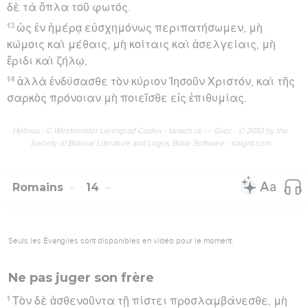
δὲ τὰ ὅπλα τοῦ φωτός.
13
ὡς ἐν ἡμέρᾳ εὐσχημόνως περιπατήσωμεν, μὴ
κώμοις καὶ μέθαις, μὴ κοίταις καὶ ἀσελγείαις, μὴ
ἔριδι καὶ ζήλῳ,
14
ἀλλὰ ἐνδύσασθε τὸν κύριον Ἰησοῦν Χριστόν, καὶ τῆς
σαρκὸς πρόνοιαν μὴ ποιεῖσθε εἰς ἐπιθυμίας.
Hébreu : © Westminster Leningrad Codex - tanach.us --- Grec : © 2010 by the
Society of Biblical Literature and Logos Bible Software - sblgnt.com
Romains
14
Seuls les Évangiles sont disponibles en vidéo pour le moment.
Ne pas juger son frère
1
Τὸν δὲ ἀσθενοῦντα τῇ πίστει προσλαμβάνεσθε, μὴ