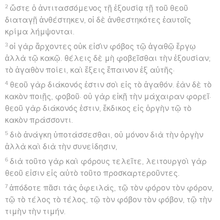
2
ὥστε ὁ ἀντιτασσόμενος τῇ ἐξουσίᾳ τῇ τοῦ θεοῦ
διαταγῇ ἀνθέστηκεν, οἱ δὲ ἀνθεστηκότες ἑαυτοῖς
κρίμα λήμψονται.
3
οἱ γὰρ ἄρχοντες οὐκ εἰσὶν φόβος τῷ ἀγαθῷ ἔργῳ
ἀλλὰ τῷ κακῷ. θέλεις δὲ μὴ φοβεῖσθαι τὴν ἐξουσίαν;
τὸ ἀγαθὸν ποίει, καὶ ἕξεις ἔπαινον ἐξ αὐτῆς·
4
θεοῦ γὰρ διάκονός ἐστιν σοὶ εἰς τὸ ἀγαθόν. ἐὰν δὲ τὸ
κακὸν ποιῇς, φοβοῦ· οὐ γὰρ εἰκῇ τὴν μάχαιραν φορεῖ·
θεοῦ γὰρ διάκονός ἐστιν, ἔκδικος εἰς ὀργὴν τῷ τὸ
κακὸν πράσσοντι.
5
διὸ ἀνάγκη ὑποτάσσεσθαι, οὐ μόνον διὰ τὴν ὀργὴν
ἀλλὰ καὶ διὰ τὴν συνείδησιν,
6
διὰ τοῦτο γὰρ καὶ φόρους τελεῖτε, λειτουργοὶ γὰρ
θεοῦ εἰσιν εἰς αὐτὸ τοῦτο προσκαρτεροῦντες.
7
ἀπόδοτε πᾶσι τὰς ὀφειλάς, τῷ τὸν φόρον τὸν φόρον,
τῷ τὸ τέλος τὸ τέλος, τῷ τὸν φόβον τὸν φόβον, τῷ τὴν
τιμὴν τὴν τιμήν.