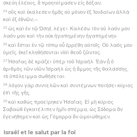
σκεύη ἐλέους, ἃ προητοίμασεν εἰς δόξαν,
24
οὓς καὶ ἐκάλεσεν ἡμᾶς οὐ μόνον ἐξ Ἰουδαίων ἀλλὰ
καὶ ἐξ ἐθνῶν;—
25
ὡς καὶ ἐν τῷ Ὡσηὲ λέγει· Καλέσω τὸν οὐ λαόν μου
λαόν μου καὶ τὴν οὐκ ἠγαπημένην ἠγαπημένην·
26
καὶ ἔσται ἐν τῷ τόπῳ οὗ ἐρρέθη αὐτοῖς· Οὐ λαός μου
ὑμεῖς, ἐκεῖ κληθήσονται υἱοὶ θεοῦ ζῶντος.
27
Ἠσαΐας δὲ κράζει ὑπὲρ τοῦ Ἰσραήλ· Ἐὰν ᾖ ὁ
ἀριθμὸς τῶν υἱῶν Ἰσραὴλ ὡς ἡ ἄμμος τῆς θαλάσσης,
τὸ ὑπόλειμμα σωθήσεται·
28
λόγον γὰρ συντελῶν καὶ συντέμνων ποιήσει κύριος
ἐπὶ τῆς γῆς.
29
καὶ καθὼς προείρηκεν Ἠσαΐας· Εἰ μὴ κύριος
Σαβαὼθ ἐγκατέλιπεν ἡμῖν σπέρμα, ὡς Σόδομα ἂν
ἐγενήθημεν καὶ ὡς Γόμορρα ἂν ὡμοιώθημεν.
Israël et le salut par la foi