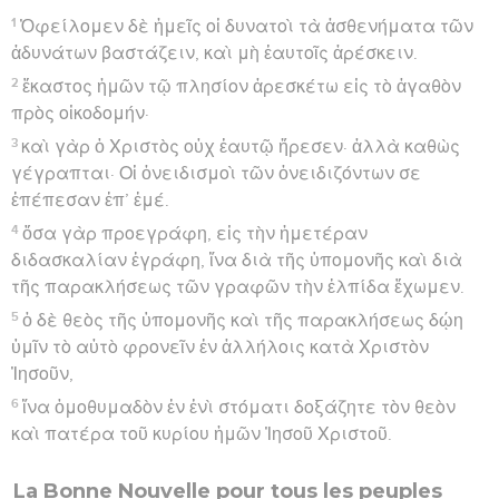
1
Ὀφείλομεν δὲ ἡμεῖς οἱ δυνατοὶ τὰ ἀσθενήματα τῶν
ἀδυνάτων βαστάζειν, καὶ μὴ ἑαυτοῖς ἀρέσκειν.
2
ἕκαστος ἡμῶν τῷ πλησίον ἀρεσκέτω εἰς τὸ ἀγαθὸν
πρὸς οἰκοδομήν·
3
καὶ γὰρ ὁ Χριστὸς οὐχ ἑαυτῷ ἤρεσεν· ἀλλὰ καθὼς
γέγραπται· Οἱ ὀνειδισμοὶ τῶν ὀνειδιζόντων σε
ἐπέπεσαν ἐπ’ ἐμέ.
4
ὅσα γὰρ προεγράφη, εἰς τὴν ἡμετέραν
διδασκαλίαν ἐγράφη, ἵνα διὰ τῆς ὑπομονῆς καὶ διὰ
τῆς παρακλήσεως τῶν γραφῶν τὴν ἐλπίδα ἔχωμεν.
5
ὁ δὲ θεὸς τῆς ὑπομονῆς καὶ τῆς παρακλήσεως δῴη
ὑμῖν τὸ αὐτὸ φρονεῖν ἐν ἀλλήλοις κατὰ Χριστὸν
Ἰησοῦν,
6
ἵνα ὁμοθυμαδὸν ἐν ἑνὶ στόματι δοξάζητε τὸν θεὸν
καὶ πατέρα τοῦ κυρίου ἡμῶν Ἰησοῦ Χριστοῦ.
La Bonne Nouvelle pour tous les peuples