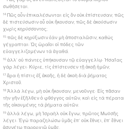
σωθήσεται.
14
Πῶς οὖν ἐπικαλέσωνται εἰς ὃν οὐκ ἐπίστευσαν; πῶς
δὲ πιστεύσωσιν οὗ οὐκ ἤκουσαν; πῶς δὲ ἀκούσωσιν
χωρὶς κηρύσσοντος;
15
πῶς δὲ κηρύξωσιν ἐὰν μὴ ἀποσταλῶσιν; καθὼς
γέγραπται· Ὡς ὡραῖοι οἱ πόδες τῶν
εὐαγγελιζομένων τὰ ἀγαθά.
16
ἀλλ’ οὐ πάντες ὑπήκουσαν τῷ εὐαγγελίῳ· Ἠσαΐας
γὰρ λέγει· Κύριε, τίς ἐπίστευσεν τῇ ἀκοῇ ἡμῶν;
17
ἄρα ἡ πίστις ἐξ ἀκοῆς, ἡ δὲ ἀκοὴ διὰ ῥήματος
Χριστοῦ.
18
Ἀλλὰ λέγω, μὴ οὐκ ἤκουσαν; μενοῦνγε· Εἰς πᾶσαν
τὴν γῆν ἐξῆλθεν ὁ φθόγγος αὐτῶν, καὶ εἰς τὰ πέρατα
τῆς οἰκουμένης τὰ ῥήματα αὐτῶν.
19
ἀλλὰ λέγω, μὴ Ἰσραὴλ οὐκ ἔγνω; πρῶτος Μωϋσῆς
λέγει· Ἐγὼ παραζηλώσω ὑμᾶς ἐπ’ οὐκ ἔθνει, ἐπ’ ἔθνει
ἀσυνέτῳ παροργιῶ ὑμᾶς.