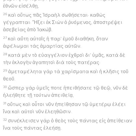
ἐθνῶν εἰσέλθῃ,
26
καὶ οὕτως πᾶς Ἰσραὴλ σωθήσεται· καθὼς
γέγραπται· Ἥξει ἐκ Σιὼν ὁ ῥυόμενος, ἀποστρέψει
ἀσεβείας ἀπὸ Ἰακώβ.
27
καὶ αὕτη αὐτοῖς ἡ παρ’ ἐμοῦ διαθήκη, ὅταν
ἀφέλωμαι τὰς ἁμαρτίας αὐτῶν.
28
κατὰ μὲν τὸ εὐαγγέλιον ἐχθροὶ δι’ ὑμᾶς, κατὰ δὲ
τὴν ἐκλογὴν ἀγαπητοὶ διὰ τοὺς πατέρας·
29
ἀμεταμέλητα γὰρ τὰ χαρίσματα καὶ ἡ κλῆσις τοῦ
θεοῦ.
30
ὥσπερ γὰρ ὑμεῖς ποτε ἠπειθήσατε τῷ θεῷ, νῦν δὲ
ἠλεήθητε τῇ τούτων ἀπειθείᾳ,
31
οὕτως καὶ οὗτοι νῦν ἠπείθησαν τῷ ὑμετέρῳ ἐλέει
ἵνα καὶ αὐτοὶ νῦν ἐλεηθῶσιν·
32
συνέκλεισεν γὰρ ὁ θεὸς τοὺς πάντας εἰς ἀπείθειαν
ἵνα τοὺς πάντας ἐλεήσῃ.