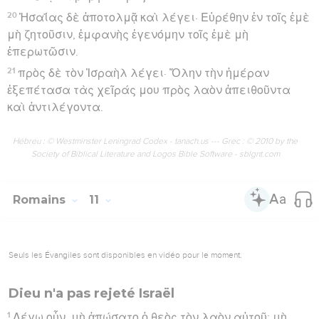
20
Ἠσαΐας δὲ ἀποτολμᾷ καὶ λέγει· Εὑρέθην ἐν τοῖς ἐμὲ
μὴ ζητοῦσιν, ἐμφανὴς ἐγενόμην τοῖς ἐμὲ μὴ
ἐπερωτῶσιν.
21
πρὸς δὲ τὸν Ἰσραὴλ λέγει· Ὅλην τὴν ἡμέραν
ἐξεπέτασα τὰς χεῖράς μου πρὸς λαὸν ἀπειθοῦντα
καὶ ἀντιλέγοντα.
Hébreu : © Westminster Leningrad Codex - tanach.us --- Grec : © 2010 by the
Society of Biblical Literature and Logos Bible Software - sblgnt.com
Romains
11
Seuls les Évangiles sont disponibles en vidéo pour le moment.
Dieu n'a pas rejeté Israël
1
Λέγω οὖν, μὴ ἀπώσατο ὁ θεὸς τὸν λαὸν αὐτοῦ; μὴ