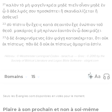
21
καλὸν τὸ μὴ φαγεῖν κρέα μηδὲ πιεῖν οἶνον μηδὲ ἐν
ᾧ ὁ ἀδελφός σου προσκόπτει ἢ σκανδαλίζεται ἢ
ἀσθενεῖ·
22
σὺ πίστιν ἣν ἔχεις κατὰ σεαυτὸν ἔχε ἐνώπιον τοῦ
θεοῦ. μακάριος ὁ μὴ κρίνων ἑαυτὸν ἐν ᾧ δοκιμάζει·
23
ὁ δὲ διακρινόμενος ἐὰν φάγῃ κατακέκριται, ὅτι οὐκ
ἐκ πίστεως· πᾶν δὲ ὃ οὐκ ἐκ πίστεως ἁμαρτία ἐστίν.
Hébreu : © Westminster Leningrad Codex - tanach.us --- Grec : © 2010 by the
Society of Biblical Literature and Logos Bible Software - sblgnt.com
Romains
15
Seuls les Évangiles sont disponibles en vidéo pour le moment.
Plaire à son prochain et non à soi-même