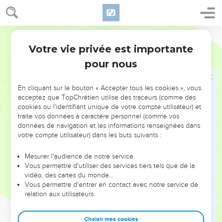
πάντων παρέδωκεν αὐτόν, πῶς οὐχὶ καὶ σὺν αὐτῷ τὰ
πάντα ἡμῖν χαρίσεται;
Hébreu / Grec - Texte original
33
τίς ἐγκαλέσει κατὰ ἐκλεκτῶν θεοῦ; θεὸς ὁ δικαιῶν·
Votre vie privée est importante
Romains
8
34
τίς ὁ κατακρινῶν; Χριστὸς ὁ ἀποθανών, μᾶλλον δὲ
pour nous
ἐγερθείς, ὅς καί ἐστιν ἐν δεξιᾷ τοῦ θεοῦ, ὃς καὶ
ἐντυγχάνει ὑπὲρ ἡμῶν·
En cliquant sur le bouton « Accepter tous les cookies », vous
35
τίς ἡμᾶς χωρίσει ἀπὸ τῆς ἀγάπης τοῦ Χριστοῦ;
acceptez que TopChrétien utilise des traceurs (comme des
θλῖψις ἢ στενοχωρία ἢ διωγμὸς ἢ λιμὸς ἢ γυμνότης ἢ
cookies ou l'identifiant unique de votre compte utilisateur) et
κίνδυνος ἢ μάχαιρα;
traite vos données à caractère personnel (comme vos
données de navigation et les informations renseignées dans
36
καθὼς γέγραπται ὅτι Ἕνεκεν σοῦ θανατούμεθα
votre compte utilisateur) dans les buts suivants :
ὅλην τὴν ἡμέραν, ἐλογίσθημεν ὡς πρόβατα σφαγῆς.
37
ἀλλ’ ἐν τούτοις πᾶσιν ὑπερνικῶμεν διὰ τοῦ
Mesurer l'audience de notre service
Vous permettre d'utiliser des services tiers tels que de la
ἀγαπήσαντος ἡμᾶς.
vidéo, des cartes du monde…
38
πέπεισμαι γὰρ ὅτι οὔτε θάνατος οὔτε ζωὴ οὔτε
Vous permettre d'entrer en contact avec notre service de
relation aux utilisateurs.
ἄγγελοι οὔτε ἀρχαὶ οὔτε ἐνεστῶτα οὔτε μέλλοντα
οὔτε δυνάμεις
Choisir mes cookies
39
οὔτε ὕψωμα οὔτε βάθος οὔτε τις κτίσις ἑτέρα