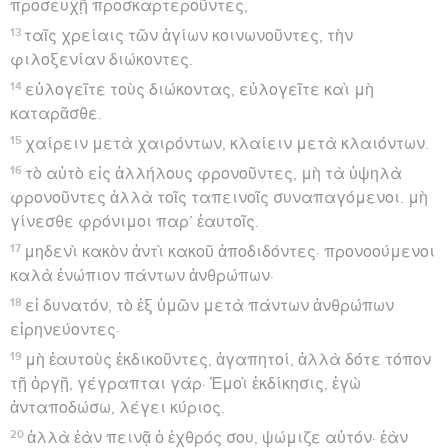
προσευχῇ προσκαρτεροῦντες,
13
ταῖς χρείαις τῶν ἁγίων κοινωνοῦντες, τὴν
φιλοξενίαν διώκοντες.
14
εὐλογεῖτε τοὺς διώκοντας, εὐλογεῖτε καὶ μὴ
καταρᾶσθε.
15
χαίρειν μετὰ χαιρόντων, κλαίειν μετὰ κλαιόντων.
16
τὸ αὐτὸ εἰς ἀλλήλους φρονοῦντες, μὴ τὰ ὑψηλὰ
φρονοῦντες ἀλλὰ τοῖς ταπεινοῖς συναπαγόμενοι. μὴ
γίνεσθε φρόνιμοι παρ’ ἑαυτοῖς.
17
μηδενὶ κακὸν ἀντὶ κακοῦ ἀποδιδόντες· προνοούμενοι
καλὰ ἐνώπιον πάντων ἀνθρώπων·
18
εἰ δυνατόν, τὸ ἐξ ὑμῶν μετὰ πάντων ἀνθρώπων
εἰρηνεύοντες·
19
μὴ ἑαυτοὺς ἐκδικοῦντες, ἀγαπητοί, ἀλλὰ δότε τόπον
τῇ ὀργῇ, γέγραπται γάρ· Ἐμοὶ ἐκδίκησις, ἐγὼ
ἀνταποδώσω, λέγει κύριος.
20
ἀλλὰ ἐὰν πεινᾷ ὁ ἐχθρός σου, ψώμιζε αὐτόν· ἐὰν