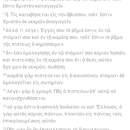
ἔστιν Χριστὸν καταγαγεῖν·
7
ἤ· Τίς καταβήσεται εἰς τὴν ἄβυσσον; τοῦτ’ ἔστιν
Χριστὸν ἐκ νεκρῶν ἀναγαγεῖν.
8
ἀλλὰ τί λέγει; Ἐγγύς σου τὸ ῥῆμά ἐστιν, ἐν τῷ
στόματί σου καὶ ἐν τῇ καρδίᾳ σου, τοῦτ’ ἔστιν τὸ ῥῆμα
τῆς πίστεως ὃ κηρύσσομεν.
9
ὅτι ἐὰν ὁμολογήσῃς ἐν τῷ στόματί σου κύριον Ἰησοῦν,
καὶ πιστεύσῃς ἐν τῇ καρδίᾳ σου ὅτι ὁ θεὸς αὐτὸν
ἤγειρεν ἐκ νεκρῶν, σωθήσῃ·
10
καρδίᾳ γὰρ πιστεύεται εἰς δικαιοσύνην, στόματι δὲ
ὁμολογεῖται εἰς σωτηρίαν·
11
λέγει γὰρ ἡ γραφή· Πᾶς ὁ πιστεύων ἐπ’ αὐτῷ οὐ
καταισχυνθήσεται.
12
οὐ γάρ ἐστιν διαστολὴ Ἰουδαίου τε καὶ Ἕλληνος, ὁ
γὰρ αὐτὸς κύριος πάντων, πλουτῶν εἰς πάντας τοὺς
ἐπικαλουμένους αὐτόν·
13
Πᾶς γὰρ ὃς ἂν ἐπικαλέσηται τὸ ὄνομα κυρίου