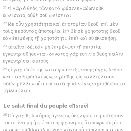
21
εἰ γὰρ ὁ θεὸς τῶν κατὰ φύσιν κλάδων οὐκ
ἐφείσατο, οὐδὲ σοῦ φείσεται.
22
ἴδε οὖν χρηστότητα καὶ ἀποτομίαν θεοῦ· ἐπὶ μὲν
τοὺς πεσόντας ἀποτομία, ἐπὶ δὲ σὲ χρηστότης θεοῦ,
ἐὰν ἐπιμένῃς τῇ χρηστότητι, ἐπεὶ καὶ σὺ ἐκκοπήσῃ.
23
κἀκεῖνοι δέ, ἐὰν μὴ ἐπιμένωσι τῇ ἀπιστίᾳ,
ἐγκεντρισθήσονται· δυνατὸς γάρ ἐστιν ὁ θεὸς πάλιν
ἐγκεντρίσαι αὐτούς.
24
εἰ γὰρ σὺ ἐκ τῆς κατὰ φύσιν ἐξεκόπης ἀγριελαίου
καὶ παρὰ φύσιν ἐνεκεντρίσθης εἰς καλλιέλαιον,
πόσῳ μᾶλλον οὗτοι οἱ κατὰ φύσιν ἐγκεντρισθήσονται
τῇ ἰδίᾳ ἐλαίᾳ.
Le salut final du peuple d'Israël
25
Οὐ γὰρ θέλω ὑμᾶς ἀγνοεῖν, ἀδελφοί, τὸ μυστήριον
τοῦτο, ἵνα μὴ ἦτε ἑαυτοῖς φρόνιμοι, ὅτι πώρωσις ἀπὸ
μέρους τῷ Ἰσραὴλ γέγονεν ἄχρι οὗ τὸ πλήρωμα τῶν