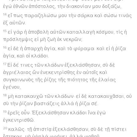
ἐγὼ ἐθνῶν ἀπόστολος, τὴν διακονίαν μου δοξάζω,
14
εἴ πως παραζηλώσω μου τὴν σάρκα καὶ σώσω τινὰς
ἐξ αὐτῶν.
15
εἰ γὰρ ἡ ἀποβολὴ αὐτῶν καταλλαγὴ κόσμου, τίς ἡ
πρόσλημψις εἰ μὴ ζωὴ ἐκ νεκρῶν;
16
εἰ δὲ ἡ ἀπαρχὴ ἁγία, καὶ τὸ φύραμα· καὶ εἰ ἡ ῥίζα
ἁγία, καὶ οἱ κλάδοι.
17
Εἰ δέ τινες τῶν κλάδων ἐξεκλάσθησαν, σὺ δὲ
ἀγριέλαιος ὢν ἐνεκεντρίσθης ἐν αὐτοῖς καὶ
συγκοινωνὸς τῆς ῥίζης τῆς πιότητος τῆς ἐλαίας
ἐγένου,
18
μὴ κατακαυχῶ τῶν κλάδων· εἰ δὲ κατακαυχᾶσαι, οὐ
σὺ τὴν ῥίζαν βαστάζεις ἀλλὰ ἡ ῥίζα σέ.
19
ἐρεῖς οὖν· Ἐξεκλάσθησαν κλάδοι ἵνα ἐγὼ
ἐγκεντρισθῶ.
20
καλῶς· τῇ ἀπιστίᾳ ἐξεκλάσθησαν, σὺ δὲ τῇ πίστει
ἕστηκας. μὴ ὑψηλὰ φρόνει, ἀλλὰ φοβοῦ·