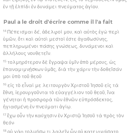
ἐν τῇ ἐλπίδι ἐν δυνάμει πνεύματος ἁγίου.
Paul a le droit d'écrire comme il l'a fait
14
Πέπεισμαι δέ, ἀδελφοί μου, καὶ αὐτὸς ἐγὼ περὶ
ὑμῶν, ὅτι καὶ αὐτοὶ μεστοί ἐστε ἀγαθωσύνης,
πεπληρωμένοι πάσης γνώσεως, δυνάμενοι καὶ
ἀλλήλους νουθετεῖν.
15
τολμηρότερον δὲ ἔγραψα ὑμῖν ἀπὸ μέρους, ὡς
ἐπαναμιμνῄσκων ὑμᾶς, διὰ τὴν χάριν τὴν δοθεῖσάν
μοι ὑπὸ τοῦ θεοῦ
16
εἰς τὸ εἶναί με λειτουργὸν Χριστοῦ Ἰησοῦ εἰς τὰ
ἔθνη, ἱερουργοῦντα τὸ εὐαγγέλιον τοῦ θεοῦ, ἵνα
γένηται ἡ προσφορὰ τῶν ἐθνῶν εὐπρόσδεκτος,
ἡγιασμένη ἐν πνεύματι ἁγίῳ.
17
ἔχω οὖν τὴν καύχησιν ἐν Χριστῷ Ἰησοῦ τὰ πρὸς τὸν
θεόν·
18
οὐ γὰρ τολμήσω τι λαλεῖν ὧν οὐ κατειργάσατο