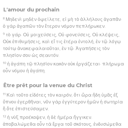
L'amour du prochain
8
Μηδενὶ μηδὲν ὀφείλετε, εἰ μὴ τὸ ἀλλήλους ἀγαπᾶν·
ὁ γὰρ ἀγαπῶν τὸν ἕτερον νόμον πεπλήρωκεν.
9
τὸ γάρ· Οὐ μοιχεύσεις, Οὐ φονεύσεις, Οὐ κλέψεις,
Οὐκ ἐπιθυμήσεις, καὶ εἴ τις ἑτέρα ἐντολή, ἐν τῷ λόγῳ
τούτῳ ἀνακεφαλαιοῦται, ἐν τῷ· Ἀγαπήσεις τὸν
πλησίον σου ὡς σεαυτόν.
10
ἡ ἀγάπη τῷ πλησίον κακὸν οὐκ ἐργάζεται· πλήρωμα
οὖν νόμου ἡ ἀγάπη.
Être prêt pour la venue du Christ
11
Καὶ τοῦτο εἰδότες τὸν καιρόν, ὅτι ὥρα ἤδη ὑμᾶς ἐξ
ὕπνου ἐγερθῆναι, νῦν γὰρ ἐγγύτερον ἡμῶν ἡ σωτηρία
ἢ ὅτε ἐπιστεύσαμεν.
12
ἡ νὺξ προέκοψεν, ἡ δὲ ἡμέρα ἤγγικεν.
ἀποβαλώμεθα οὖν τὰ ἔργα τοῦ σκότους, ἐνδυσώμεθα