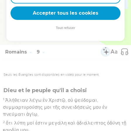
δυνήσεται ἡμᾶς χωρίσαι ἀπὸ τῆς ἀγάπης τοῦ θεοῦ τῆς
Accepter tous les cookies
ἐν Χριστῷ Ἰησοῦ τῷ κυρίῳ ἡμῶν.
Hébreu : © Westminster Leningrad Codex - tanach.us --- Grec : © 2010 by the
Tout refuser
Society of Biblical Literature and Logos Bible Software - sblgnt.com
Romains
9
Seuls les Évangiles sont disponibles en vidéo pour le moment.
Dieu et le peuple qu'il a choisi
1
Ἀλήθειαν λέγω ἐν Χριστῷ, οὐ ψεύδομαι,
συμμαρτυρούσης μοι τῆς συνειδήσεώς μου ἐν
πνεύματι ἁγίῳ,
2
ὅτι λύπη μοί ἐστιν μεγάλη καὶ ἀδιάλειπτος ὀδύνη τῇ
καρδίᾳ μου·