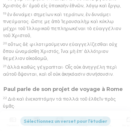
Χριστὸς δι’ ἐμοῦ εἰς ὑπακοὴν ἐθνῶν, λόγῳ καὶ ἔργῳ,
19
ἐν δυνάμει σημείων καὶ τεράτων, ἐν δυνάμει
πνεύματος· ὥστε με ἀπὸ Ἰερουσαλὴμ καὶ κύκλῳ
μέχρι τοῦ Ἰλλυρικοῦ πεπληρωκέναι τὸ εὐαγγέλιον
τοῦ Χριστοῦ,
20
οὕτως δὲ φιλοτιμούμενον εὐαγγελίζεσθαι οὐχ
ὅπου ὠνομάσθη Χριστός, ἵνα μὴ ἐπ’ ἀλλότριον
θεμέλιον οἰκοδομῶ,
21
ἀλλὰ καθὼς γέγραπται· Οἷς οὐκ ἀνηγγέλη περὶ
αὐτοῦ ὄψονται, καὶ οἳ οὐκ ἀκηκόασιν συνήσουσιν.
Paul parle de son projet de voyage à Rome
22
Διὸ καὶ ἐνεκοπτόμην τὰ πολλὰ τοῦ ἐλθεῖν πρὸς
ὑμᾶς·
23
νυνὶ δὲ μηκέτι τόπον ἔχων ἐν τοῖς κλίμασι τούτοις,
ἐπιποθίαν δὲ ἔχων τοῦ ἐλθεῖν πρὸς ὑμᾶς ἀπὸ ἱκανῶν
Contenus
Versions
Commentaires
Strong
Dictionnaire
ἐτῶν,