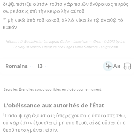
διψᾷ, πότιζε αὐτόν· τοῦτο γὰρ ποιῶν ἄνθρακας πυρὸς
σωρεύσεις ἐπὶ τὴν κεφαλὴν αὐτοῦ.
21
μὴ νικῶ ὑπὸ τοῦ κακοῦ, ἀλλὰ νίκα ἐν τῷ ἀγαθῷ τὸ
κακόν.
Hébreu : © Westminster Leningrad Codex - tanach.us --- Grec : © 2010 by the
Society of Biblical Literature and Logos Bible Software - sblgnt.com
Romains
13
Seuls les Évangiles sont disponibles en vidéo pour le moment.
L'obéissance aux autorités de l'État
1
Πᾶσα ψυχὴ ἐξουσίαις ὑπερεχούσαις ὑποτασσέσθω,
οὐ γὰρ ἔστιν ἐξουσία εἰ μὴ ὑπὸ θεοῦ, αἱ δὲ οὖσαι ὑπὸ
θεοῦ τεταγμέναι εἰσίν.