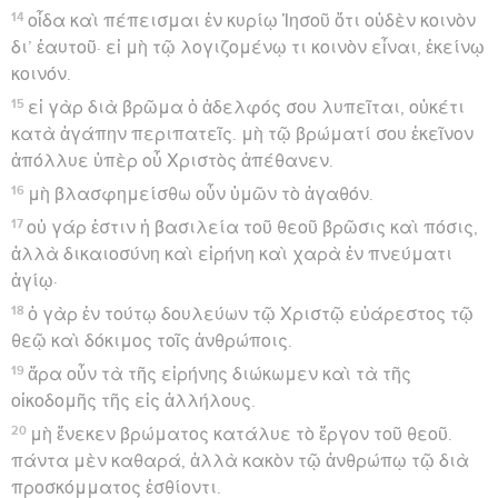
14
οἶδα καὶ πέπεισμαι ἐν κυρίῳ Ἰησοῦ ὅτι οὐδὲν κοινὸν
δι’ ἑαυτοῦ· εἰ μὴ τῷ λογιζομένῳ τι κοινὸν εἶναι, ἐκείνῳ
κοινόν.
15
εἰ γὰρ διὰ βρῶμα ὁ ἀδελφός σου λυπεῖται, οὐκέτι
κατὰ ἀγάπην περιπατεῖς. μὴ τῷ βρώματί σου ἐκεῖνον
ἀπόλλυε ὑπὲρ οὗ Χριστὸς ἀπέθανεν.
16
μὴ βλασφημείσθω οὖν ὑμῶν τὸ ἀγαθόν.
17
οὐ γάρ ἐστιν ἡ βασιλεία τοῦ θεοῦ βρῶσις καὶ πόσις,
ἀλλὰ δικαιοσύνη καὶ εἰρήνη καὶ χαρὰ ἐν πνεύματι
ἁγίῳ·
18
ὁ γὰρ ἐν τούτῳ δουλεύων τῷ Χριστῷ εὐάρεστος τῷ
θεῷ καὶ δόκιμος τοῖς ἀνθρώποις.
19
ἄρα οὖν τὰ τῆς εἰρήνης διώκωμεν καὶ τὰ τῆς
οἰκοδομῆς τῆς εἰς ἀλλήλους.
20
μὴ ἕνεκεν βρώματος κατάλυε τὸ ἔργον τοῦ θεοῦ.
πάντα μὲν καθαρά, ἀλλὰ κακὸν τῷ ἀνθρώπῳ τῷ διὰ
προσκόμματος ἐσθίοντι.