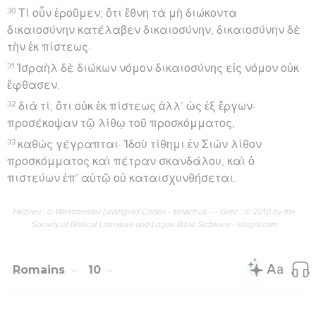
30
Τί οὖν ἐροῦμεν; ὅτι ἔθνη τὰ μὴ διώκοντα
δικαιοσύνην κατέλαβεν δικαιοσύνην, δικαιοσύνην δὲ
τὴν ἐκ πίστεως·
31
Ἰσραὴλ δὲ διώκων νόμον δικαιοσύνης εἰς νόμον οὐκ
ἔφθασεν.
32
διὰ τί; ὅτι οὐκ ἐκ πίστεως ἀλλ’ ὡς ἐξ ἔργων·
προσέκοψαν τῷ λίθῳ τοῦ προσκόμματος,
33
καθὼς γέγραπται· Ἰδοὺ τίθημι ἐν Σιὼν λίθον
προσκόμματος καὶ πέτραν σκανδάλου, καὶ ὁ
πιστεύων ἐπ’ αὐτῷ οὐ καταισχυνθήσεται.
Hébreu : © Westminster Leningrad Codex - tanach.us --- Grec : © 2010 by the
Society of Biblical Literature and Logos Bible Software - sblgnt.com
Romains
10