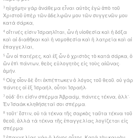
3
ηὐχόμην γὰρ ἀνάθεμα εἶναι αὐτὸς ἐγὼ ἀπὸ τοῦ
Χριστοῦ ὑπὲρ τῶν ἀδελφῶν μου τῶν συγγενῶν μου
κατὰ σάρκα,
4
οἵτινές εἰσιν Ἰσραηλῖται, ὧν ἡ υἱοθεσία καὶ ἡ δόξα
καὶ αἱ διαθῆκαι καὶ ἡ νομοθεσία καὶ ἡ λατρεία καὶ αἱ
ἐπαγγελίαι,
5
ὧν οἱ πατέρες, καὶ ἐξ ὧν ὁ χριστὸς τὸ κατὰ σάρκα, ὁ
ὢν ἐπὶ πάντων, θεὸς εὐλογητὸς εἰς τοὺς αἰῶνας·
ἀμήν.
6
Οὐχ οἷον δὲ ὅτι ἐκπέπτωκεν ὁ λόγος τοῦ θεοῦ. οὐ γὰρ
πάντες οἱ ἐξ Ἰσραήλ, οὗτοι Ἰσραήλ·
7
οὐδ’ ὅτι εἰσὶν σπέρμα Ἀβραάμ, πάντες τέκνα, ἀλλ’·
Ἐν Ἰσαὰκ κληθήσεταί σοι σπέρμα.
8
τοῦτ’ ἔστιν, οὐ τὰ τέκνα τῆς σαρκὸς ταῦτα τέκνα τοῦ
θεοῦ, ἀλλὰ τὰ τέκνα τῆς ἐπαγγελίας λογίζεται εἰς
σπέρμα·
9
ἐπαγγελίας γὰρ ὁ λόγος οὗτος· Κατὰ τὸν καιρὸν