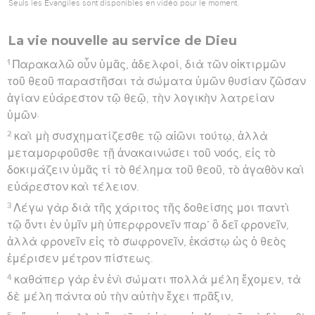
Seuls les Évangiles sont disponibles en vidéo pour le moment.
La vie nouvelle au service de Dieu
1
Παρακαλῶ οὖν ὑμᾶς, ἀδελφοί, διὰ τῶν οἰκτιρμῶν
τοῦ θεοῦ παραστῆσαι τὰ σώματα ὑμῶν θυσίαν ζῶσαν
ἁγίαν εὐάρεστον τῷ θεῷ, τὴν λογικὴν λατρείαν
ὑμῶν·
2
καὶ μὴ συσχηματίζεσθε τῷ αἰῶνι τούτῳ, ἀλλὰ
μεταμορφοῦσθε τῇ ἀνακαινώσει τοῦ νοός, εἰς τὸ
δοκιμάζειν ὑμᾶς τί τὸ θέλημα τοῦ θεοῦ, τὸ ἀγαθὸν καὶ
εὐάρεστον καὶ τέλειον.
3
Λέγω γὰρ διὰ τῆς χάριτος τῆς δοθείσης μοι παντὶ
τῷ ὄντι ἐν ὑμῖν μὴ ὑπερφρονεῖν παρ’ ὃ δεῖ φρονεῖν,
ἀλλὰ φρονεῖν εἰς τὸ σωφρονεῖν, ἑκάστῳ ὡς ὁ θεὸς
ἐμέρισεν μέτρον πίστεως.
4
καθάπερ γὰρ ἐν ἑνὶ σώματι πολλὰ μέλη ἔχομεν, τὰ
δὲ μέλη πάντα οὐ τὴν αὐτὴν ἔχει πρᾶξιν,
5