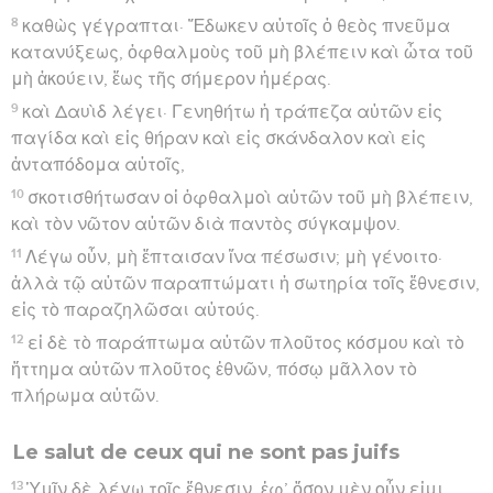
8
καθὼς γέγραπται· Ἔδωκεν αὐτοῖς ὁ θεὸς πνεῦμα
κατανύξεως, ὀφθαλμοὺς τοῦ μὴ βλέπειν καὶ ὦτα τοῦ
μὴ ἀκούειν, ἕως τῆς σήμερον ἡμέρας.
9
καὶ Δαυὶδ λέγει· Γενηθήτω ἡ τράπεζα αὐτῶν εἰς
παγίδα καὶ εἰς θήραν καὶ εἰς σκάνδαλον καὶ εἰς
ἀνταπόδομα αὐτοῖς,
10
σκοτισθήτωσαν οἱ ὀφθαλμοὶ αὐτῶν τοῦ μὴ βλέπειν,
καὶ τὸν νῶτον αὐτῶν διὰ παντὸς σύγκαμψον.
11
Λέγω οὖν, μὴ ἔπταισαν ἵνα πέσωσιν; μὴ γένοιτο·
ἀλλὰ τῷ αὐτῶν παραπτώματι ἡ σωτηρία τοῖς ἔθνεσιν,
εἰς τὸ παραζηλῶσαι αὐτούς.
12
εἰ δὲ τὸ παράπτωμα αὐτῶν πλοῦτος κόσμου καὶ τὸ
ἥττημα αὐτῶν πλοῦτος ἐθνῶν, πόσῳ μᾶλλον τὸ
πλήρωμα αὐτῶν.
Le salut de ceux qui ne sont pas juifs
13
Ὑμῖν δὲ λέγω τοῖς ἔθνεσιν. ἐφ’ ὅσον μὲν οὖν εἰμι