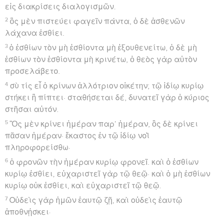
εἰς διακρίσεις διαλογισμῶν.
2
ὃς μὲν πιστεύει φαγεῖν πάντα, ὁ δὲ ἀσθενῶν
λάχανα ἐσθίει.
3
ὁ ἐσθίων τὸν μὴ ἐσθίοντα μὴ ἐξουθενείτω, ὁ δὲ μὴ
ἐσθίων τὸν ἐσθίοντα μὴ κρινέτω, ὁ θεὸς γὰρ αὐτὸν
προσελάβετο.
4
σὺ τίς εἶ ὁ κρίνων ἀλλότριον οἰκέτην; τῷ ἰδίῳ κυρίῳ
στήκει ἢ πίπτει· σταθήσεται δέ, δυνατεῖ γὰρ ὁ κύριος
στῆσαι αὐτόν.
5
Ὃς μὲν κρίνει ἡμέραν παρ’ ἡμέραν, ὃς δὲ κρίνει
πᾶσαν ἡμέραν· ἕκαστος ἐν τῷ ἰδίῳ νοῒ
πληροφορείσθω·
6
ὁ φρονῶν τὴν ἡμέραν κυρίῳ φρονεῖ. καὶ ὁ ἐσθίων
κυρίῳ ἐσθίει, εὐχαριστεῖ γὰρ τῷ θεῷ· καὶ ὁ μὴ ἐσθίων
κυρίῳ οὐκ ἐσθίει, καὶ εὐχαριστεῖ τῷ θεῷ.
7
Οὐδεὶς γὰρ ἡμῶν ἑαυτῷ ζῇ, καὶ οὐδεὶς ἑαυτῷ
ἀποθνῄσκει·