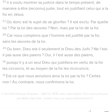
26
il a voulu montrer sa justice dans le temps présent, de
manière à être (reconnu) juste, tout en justifiant celui qui a la
foi en Jésus.
27
Où donc est le sujet de se glorifier ? Il est exclu. Par quelle
loi ? Par la loi des œuvres ? Non, mais par la loi de la foi.
28
Car nous comptons que l’homme est justifié par la foi,
sans les œuvres de la loi.
29
Ou bien, Dieu est-il seulement le Dieu des Juifs ? Ne l’est-
il pas aussi des païens ? Oui, il l’est aussi des païens,
30
puisqu’il y a un seul Dieu qui justifiera en vertu de la foi
les circoncis, et au moyen de la foi les incirconcis.
31
Est-ce que nous annulons ainsi la loi par la foi ? Certes
non ! Au contraire, nous confirmons la loi.
© Société biblique française – Bibli’O, 1978, avec autorisation. Pour vous procurer
une Bible imprimée, rendez-vous sur www.editionsbiblio.fr