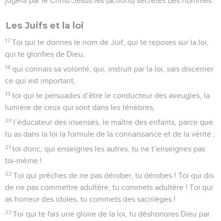
jugera par le Christ-Jésus les (actions) secrètes des hommes.
Les Juifs et la loi
17
Toi qui te donnes le nom de Juif, qui te reposes sur la loi,
qui te glorifies de Dieu,
18
qui connais sa volonté, qui, instruit par la loi, sais discerner
ce qui est important,
19
toi qui te persuades d’être le conducteur des aveugles, la
lumière de ceux qui sont dans les ténèbres,
20
l’éducateur des insensés, le maître des enfants, parce que
tu as dans la loi la formule de la connaissance et de la vérité ;
21
toi donc, qui enseignes les autres, tu ne t’enseignes pas
toi-même !
22
Toi qui prêches de ne pas dérober, tu dérobes ! Toi qui dis
de ne pas commettre adultère, tu commets adultère ! Toi qui
as horreur des idoles, tu commets des sacrilèges !
23
Toi qui te fais une gloire de la loi, tu déshonores Dieu par