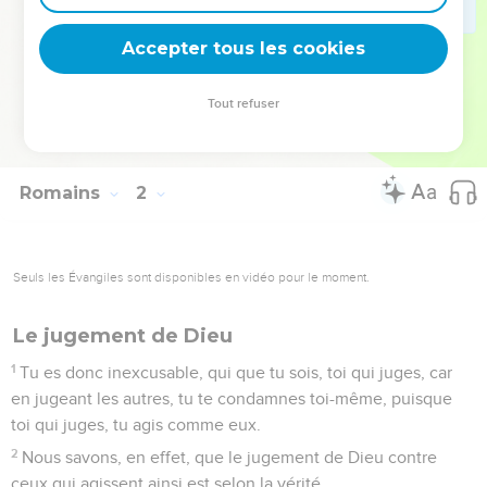
non seulement ils les font, mais encore ils approuvent ceux
Accepter tous les cookies
qui les pratiquent.
© Société biblique française – Bibli’O, 1978, avec autorisation. Pour vous procurer
Tout refuser
une Bible imprimée, rendez-vous sur www.editionsbiblio.fr
Romains
2
Seuls les Évangiles sont disponibles en vidéo pour le moment.
Le jugement de Dieu
1
Tu es donc inexcusable, qui que tu sois, toi qui juges, car
en jugeant les autres, tu te condamnes toi-même, puisque
toi qui juges, tu agis comme eux.
2
Nous savons, en effet, que le jugement de Dieu contre
ceux qui agissent ainsi est selon la vérité.