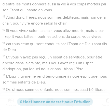
d’entre les morts donnera aussi la vie à vos corps mortels par
son Esprit qui habite en vous.
12
Ainsi donc, frères, nous sommes débiteurs, mais non de la
chair, pour vivre encore selon la chair.
13
Si vous vivez selon la chair, vous allez mourir ; mais si par
l’Esprit vous faites mourir les actions du corps, vous vivrez,
14
car tous ceux qui sont conduits par l’Esprit de Dieu sont fils
de Dieu.
15
Et vous n’avez pas reçu un esprit de servitude, pour être
encore dans la crainte, mais vous avez reçu un Esprit
d’adoption, par lequel nous crions : Abba ! Père !
16
L’Esprit lui-même rend témoignage à notre esprit que nous
sommes enfants de Dieu.
17
Or, si nous sommes enfants, nous sommes aussi héritiers :
héritiers de Dieu, et cohéritiers de Christ, si toutefois nous
souffrons avec lui, afin d’être aussi glorifiés avec lui.
Contenus
Versions
Commentaires
Strong
Dictionnaire