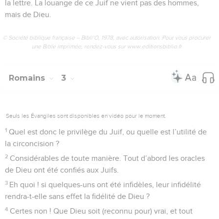
la lettre. La louange de ce Juif ne vient pas des hommes,
mais de Dieu.
© Société biblique française – Bibli’O, 1978, avec autorisation. Pour vous procurer
une Bible imprimée, rendez-vous sur www.editionsbiblio.fr
Romains
3
Seuls les Évangiles sont disponibles en vidéo pour le moment.
1
Quel est donc le privilège du Juif, ou quelle est l’utilité de
la circoncision ?
2
Considérables de toute manière. Tout d’abord les oracles
de Dieu ont été confiés aux Juifs.
3
Eh quoi ! si quelques-uns ont été infidèles, leur infidélité
rendra-t-elle sans effet la fidélité de Dieu ?
4
Certes non ! Que Dieu soit (reconnu pour) vrai, et tout