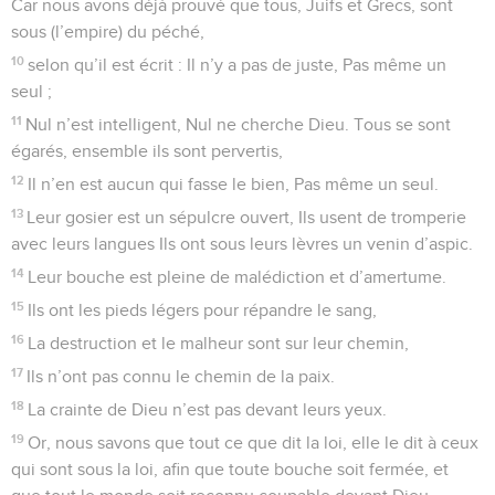
Car nous avons déjà prouvé que tous, Juifs et Grecs, sont
sous (l’empire) du péché,
10
selon qu’il est écrit : Il n’y a pas de juste, Pas même un
seul ;
11
Nul n’est intelligent, Nul ne cherche Dieu. Tous se sont
égarés, ensemble ils sont pervertis,
12
Il n’en est aucun qui fasse le bien, Pas même un seul.
13
Leur gosier est un sépulcre ouvert, Ils usent de tromperie
avec leurs langues Ils ont sous leurs lèvres un venin d’aspic.
14
Leur bouche est pleine de malédiction et d’amertume.
15
Ils ont les pieds légers pour répandre le sang,
16
La destruction et le malheur sont sur leur chemin,
17
Ils n’ont pas connu le chemin de la paix.
18
La crainte de Dieu n’est pas devant leurs yeux.
19
Or, nous savons que tout ce que dit la loi, elle le dit à ceux
qui sont sous la loi, afin que toute bouche soit fermée, et