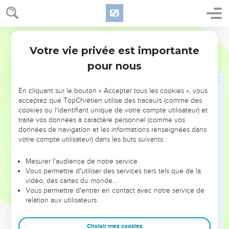
naturelles par des actes contre nature ;
27
et de même les hommes, abandonnant les relations
naturelles avec la femme, se sont enflammés dans leurs
Segond 1978 (Colombe)
désirs, les uns pour les autres ; ils commettent l’infamie,
Votre vie privée est importante
Romains
1
homme avec homme, et reçoivent en eux-mêmes le salaire
pour nous
que mérite leur égarement.
28
Comme ils n’ont pas jugé bon d’avoir la connaissance de
En cliquant sur le bouton « Accepter tous les cookies », vous
Dieu, Dieu les a livrés à une mentalité réprouvée, pour
acceptez que TopChrétien utilise des traceurs (comme des
commettre des choses indignes ;
cookies ou l'identifiant unique de votre compte utilisateur) et
traite vos données à caractère personnel (comme vos
29
ils sont remplis de toute espèce d’injustice, de
données de navigation et les informations renseignées dans
méchanceté, de cupidité, de perfidie ; pleins d’envie, de
votre compte utilisateur) dans les buts suivants :
meurtre, de discorde, de fraude, de vice ;
30
rapporteurs, médisants, impies, emportés, orgueilleux,
Mesurer l'audience de notre service
Vous permettre d'utiliser des services tiers tels que de la
fanfarons, ingénieux au mal, rebelles à leurs parents, sans
vidéo, des cartes du monde…
intelligence,
Vous permettre d'entrer en contact avec notre service de
31
relation aux utilisateurs.
sans loyauté, sans affection, [sans indulgence], sans pitié.
32
Et bien qu’ils connaissent le décret de Dieu, selon lequel
Choisir mes cookies
ceux qui pratiquent de telles choses sont dignes de mort,