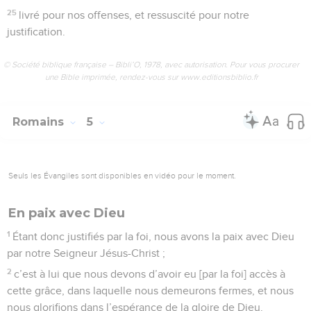
25
livré pour nos offenses, et ressuscité pour notre
justification.
© Société biblique française – Bibli’O, 1978, avec autorisation. Pour vous procurer
une Bible imprimée, rendez-vous sur www.editionsbiblio.fr
Romains
5
Seuls les Évangiles sont disponibles en vidéo pour le moment.
En paix avec Dieu
1
Étant donc justifiés par la foi, nous avons la paix avec Dieu
par notre Seigneur Jésus-Christ ;
2
c’est à lui que nous devons d’avoir eu [par la foi] accès à
cette grâce, dans laquelle nous demeurons fermes, et nous
nous glorifions dans l’espérance de la gloire de Dieu.