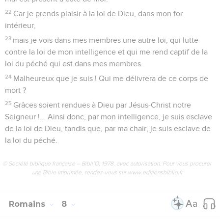
22
Car je prends plaisir à la loi de Dieu, dans mon for
intérieur,
23
mais je vois dans mes membres une autre loi, qui lutte
contre la loi de mon intelligence et qui me rend captif de la
loi du péché qui est dans mes membres.
24
Malheureux que je suis ! Qui me délivrera de ce corps de
mort ?
25
Grâces soient rendues à Dieu par Jésus-Christ notre
Seigneur !... Ainsi donc, par mon intelligence, je suis esclave
de la loi de Dieu, tandis que, par ma chair, je suis esclave de
la loi du péché.
© Société biblique française – Bibli’O, 1978, avec autorisation. Pour vous procurer
une Bible imprimée, rendez-vous sur www.editionsbiblio.fr
Romains
8