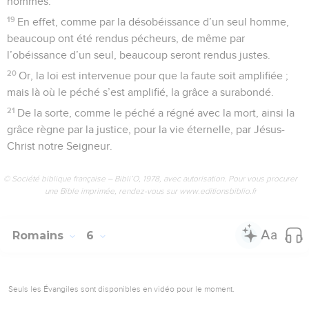
hommes.
19
En effet, comme par la désobéissance d’un seul homme,
beaucoup ont été rendus pécheurs, de même par
l’obéissance d’un seul, beaucoup seront rendus justes.
20
Or, la loi est intervenue pour que la faute soit amplifiée ;
mais là où le péché s’est amplifié, la grâce a surabondé.
21
De la sorte, comme le péché a régné avec la mort, ainsi la
grâce règne par la justice, pour la vie éternelle, par Jésus-
Christ notre Seigneur.
© Société biblique française – Bibli’O, 1978, avec autorisation. Pour vous procurer
une Bible imprimée, rendez-vous sur www.editionsbiblio.fr
Romains
6
Seuls les Évangiles sont disponibles en vidéo pour le moment.