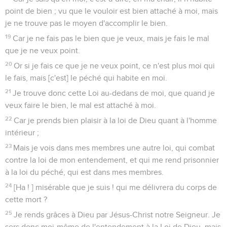
point de bien ; vu que le vouloir est bien attaché à moi, mais
je ne trouve pas le moyen d'accomplir le bien.
19
Car je ne fais pas le bien que je veux, mais je fais le mal
que je ne veux point.
20
Or si je fais ce que je ne veux point, ce n'est plus moi qui
le fais, mais [c'est] le péché qui habite en moi.
21
Je trouve donc cette Loi au-dedans de moi, que quand je
veux faire le bien, le mal est attaché à moi.
22
Car je prends bien plaisir à la loi de Dieu quant à l'homme
intérieur ;
23
Mais je vois dans mes membres une autre loi, qui combat
contre la loi de mon entendement, et qui me rend prisonnier
à la loi du péché, qui est dans mes membres.
24
[Ha ! ] misérable que je suis ! qui me délivrera du corps de
cette mort ?
25
Je rends grâces à Dieu par Jésus-Christ notre Seigneur. Je
sers donc moi-même de l'entendement à la Loi de Dieu, mais