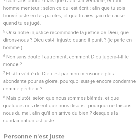
Non sans doute ! mais que Dieu soit véritable, et tout
homme menteur ; selon ce qui est écrit : afin que tu sois
trouvé juste en tes paroles, et que tu aies gain de cause
quand tu es jugé.
5
Or si notre injustice recommande la justice de Dieu, que
dirons-nous ? Dieu est-il injuste quand il punit ? (je parle en
homme.)
6
Non sans doute ! autrement, comment Dieu jugera-t-il le
monde ?
7
Et si la vérité de Dieu est par mon mensonge plus
abondante pour sa gloire, pourquoi suis-je encore condamné
comme pécheur ?
8
Mais plutôt, selon que nous sommes blâmés, et que
quelques-uns disent que nous disons : pourquoi ne faisons-
nous du mal, afin qu'il en arrive du bien ? desquels la
condamnation est juste.
Personne n'est juste