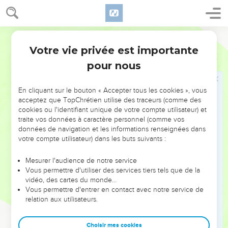
22
Toi qui dis qu'on ne doit point commettre adultère, tu
commets adultère ? toi qui as en abomination les idoles, tu
commets des sacrilèges.
Martin
23
Toi qui te glorifies en la Loi, tu déshonores Dieu par la
Votre vie privée est importante
Romains
2
transgression de la Loi.
pour nous
24
Car le nom de Dieu est blasphémé à cause de vous parmi
les Gentils comme il est écrit.
En cliquant sur le bouton « Accepter tous les cookies », vous
acceptez que TopChrétien utilise des traceurs (comme des
25
Or il est vrai que la Circoncision est profitable, si tu gardes
cookies ou l'identifiant unique de votre compte utilisateur) et
la Loi ; mais si tu es transgresseur de la Loi, ta Circoncision
traite vos données à caractère personnel (comme vos
devient prépuce.
données de navigation et les informations renseignées dans
votre compte utilisateur) dans les buts suivants :
26
Mais si [celui qui a] le prépuce garde les ordonnances de
la Loi, son prépuce ne lui sera-t-il point réputé pour
Mesurer l'audience de notre service
Circoncision ?
Vous permettre d'utiliser des services tiers tels que de la
27
vidéo, des cartes du monde…
Et si celui qui a naturellement le prépuce, accomplit la Loi,
Vous permettre d'entrer en contact avec notre service de
ne te jugera-t-il pas, toi qui dans la lettre et dans la
relation aux utilisateurs.
Circoncision es transgresseur de la Loi ?
28
Car celui-là n'est point Juif, qui ne l'est qu'au-dehors, et
Choisir mes cookies