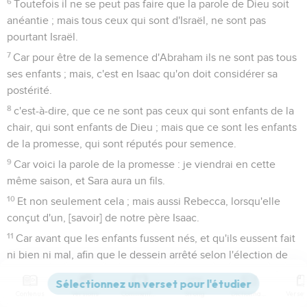
6
Toutefois il ne se peut pas faire que la parole de Dieu soit
anéantie ; mais tous ceux qui sont d'Israël, ne sont pas
pourtant Israël.
7
Car pour être de la semence d'Abraham ils ne sont pas tous
ses enfants ; mais, c'est en Isaac qu'on doit considérer sa
postérité.
8
c'est-à-dire, que ce ne sont pas ceux qui sont enfants de la
chair, qui sont enfants de Dieu ; mais que ce sont les enfants
de la promesse, qui sont réputés pour semence.
9
Car voici la parole de la promesse : je viendrai en cette
même saison, et Sara aura un fils.
10
Et non seulement cela ; mais aussi Rebecca, lorsqu'elle
conçut d'un, [savoir] de notre père Isaac.
11
Car avant que les enfants fussent nés, et qu'ils eussent fait
ni bien ni mal, afin que le dessein arrêté selon l'élection de
Dieu demeurât, non point par les oeuvres, mais par celui qui
appelle ;
Contenus
Versions
Commentaires
Strong
Dictionnaire
12