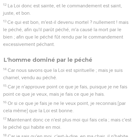
12
La Loi donc est sainte, et le commandement est saint,
juste, et bon.
13
Ce qui est bon, m'est-il devenu mortel ? nullement ! mais
le péché, afin qu'il parût péché, m'a causé la mort par le
bien ; afin que le péché fût rendu par le commandement
excessivement péchant.
L'homme dominé par le péché
14
Car nous savons que la Loi est spirituelle ; mais je suis
charnel, vendu au péché.
15
Car je n'approuve point ce que je fais, puisque je ne fais
point ce que je veux, mais je fais ce que je hais.
16
Or si ce que je fais je ne le veux point, je reconnais [par
cela même] que la Loi est bonne.
17
Maintenant donc ce n'est plus moi qui fais cela ; mais c'est
le péché qui habite en moi.
18
Car je sais qu'en moi, c'est-à-dire, en ma chair, il n'habite