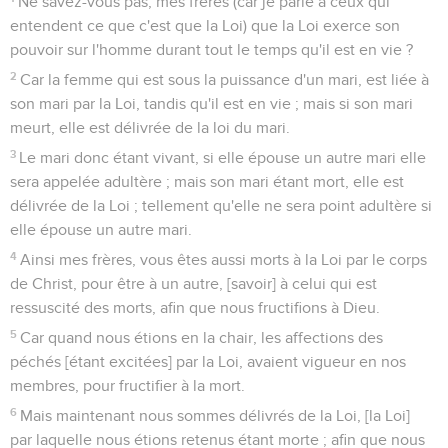
Ne savez-vous pas, mes frères (car je parle à ceux qui
entendent ce que c'est que la Loi) que la Loi exerce son
pouvoir sur l'homme durant tout le temps qu'il est en vie ?
2
Car la femme qui est sous la puissance d'un mari, est liée à
son mari par la Loi, tandis qu'il est en vie ; mais si son mari
meurt, elle est délivrée de la loi du mari.
3
Le mari donc étant vivant, si elle épouse un autre mari elle
sera appelée adultère ; mais son mari étant mort, elle est
délivrée de la Loi ; tellement qu'elle ne sera point adultère si
elle épouse un autre mari.
4
Ainsi mes frères, vous êtes aussi morts à la Loi par le corps
de Christ, pour être à un autre, [savoir] à celui qui est
ressuscité des morts, afin que nous fructifions à Dieu.
5
Car quand nous étions en la chair, les affections des
péchés [étant excitées] par la Loi, avaient vigueur en nos
membres, pour fructifier à la mort.
6
Mais maintenant nous sommes délivrés de la Loi, [la Loi]
par laquelle nous étions retenus étant morte ; afin que nous