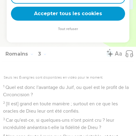
celle-là n'est point la [véritable] Circoncision, qui est faite par
dehors en la chair.
Accepter tous les cookies
29
Mais celui-là est Juif, qui l'est au-dedans ; et la [véritable]
Circoncision est celle qui est du coeur en esprit, [et] non pas
Tout refuser
dans la lettre ; et la louange de ce [Juif] n'est point des
hommes, mais de Dieu.
Romains
3
Seuls les Évangiles sont disponibles en vidéo pour le moment.
1
Quel est donc l'avantage du Juif, ou quel est le profit de la
Circoncision ?
2
[Il est] grand en toute manière ; surtout en ce que les
oracles de Dieu leur ont été confiés.
3
Car qu'est-ce, si quelques-uns n'ont point cru ? leur
incrédulité anéantira-t-elle la fidélité de Dieu ?
4