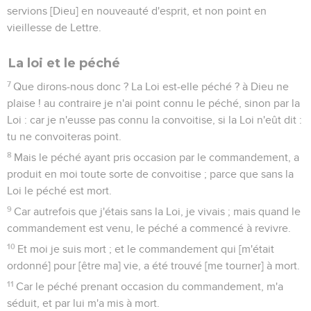
servions [Dieu] en nouveauté d'esprit, et non point en
vieillesse de Lettre.
La loi et le péché
7
Que dirons-nous donc ? La Loi est-elle péché ? à Dieu ne
plaise ! au contraire je n'ai point connu le péché, sinon par la
Loi : car je n'eusse pas connu la convoitise, si la Loi n'eût dit :
tu ne convoiteras point.
8
Mais le péché ayant pris occasion par le commandement, a
produit en moi toute sorte de convoitise ; parce que sans la
Loi le péché est mort.
9
Car autrefois que j'étais sans la Loi, je vivais ; mais quand le
commandement est venu, le péché a commencé à revivre.
10
Et moi je suis mort ; et le commandement qui [m'était
ordonné] pour [être ma] vie, a été trouvé [me tourner] à mort.
11
Car le péché prenant occasion du commandement, m'a
séduit, et par lui m'a mis à mort.