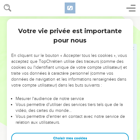
des pécheurs devait être prononcée pour que Christ pût
ressusciter.
Bible annotée
Cette idée d'une justification collective, indépendamment
Votre vie privée est importante
Romains
4
de la foi, est peu conforme à la pensée de l'apôtre, d'après
pour nous
laquelle la justification n'est accordée qu'à ceux qui
s'unissent personnellement à Jésus-Christ par la foi. Aussi la
En cliquant sur le bouton « Accepter tous les cookies », vous
plupart des interprètes pensent-ils que l'apôtre a été
acceptez que TopChrétien utilise des traceurs (comme des
entraîné, par le parallélisme, à employer la même préposition
cookies ou l'identifiant unique de votre compte utilisateur) et
traite vos données à caractère personnel (comme vos
dans le second membre de phrase.
données de navigation et les informations renseignées dans
votre compte utilisateur) dans les buts suivants :
C'était d'autant plus naturel que le premier membre :
il a été
livré à cause de nos fautes
, peut être considéré comme une
Mesurer l'audience de notre service
citation du beau fragment poétique d'Esaïe. (
)
Esaïe 53.5
Vous permettre d'utiliser des services tiers tels que de la
vidéo, des cartes du monde…
Dès lors,
ressuscité à cause de notre justification
veut dire
Vous permettre d'entrer en contact avec notre service de
relation aux utilisateurs.
qu'il est ressuscité, non à cause de notre justification
préalablement opérée, mais à cause de cette justification
Choisir mes cookies
dont sa résurrection était le gage, ou, en d'autres termes,