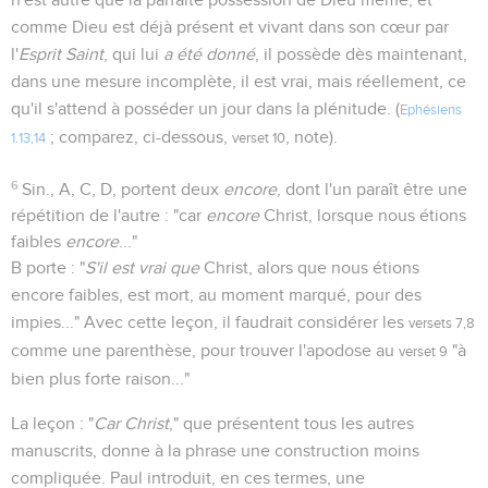
comme Dieu est déjà présent et vivant dans son cœur par
l'
Esprit Saint
, qui lui
a été donné
, il possède dès maintenant,
dans une mesure incomplète, il est vrai, mais réellement, ce
qu'il s'attend à posséder un jour dans la plénitude. (
Ephésiens
; comparez, ci-dessous,
, note).
1.13,14
verset 10
6
Sin., A, C, D, portent deux
encore
, dont l'un paraît être une
répétition de l'autre : "car
encore
Christ, lorsque nous étions
faibles
encore
..."
B porte : "
S'il est vrai que
Christ, alors que nous étions
encore faibles, est mort, au moment marqué, pour des
impies..." Avec cette leçon, il faudrait considérer les
versets 7,8
comme une parenthèse, pour trouver l'apodose au
"à
verset 9
bien plus forte raison..."
La leçon : "
Car Christ
," que présentent tous les autres
manuscrits, donne à la phrase une construction moins
compliquée. Paul introduit, en ces termes, une