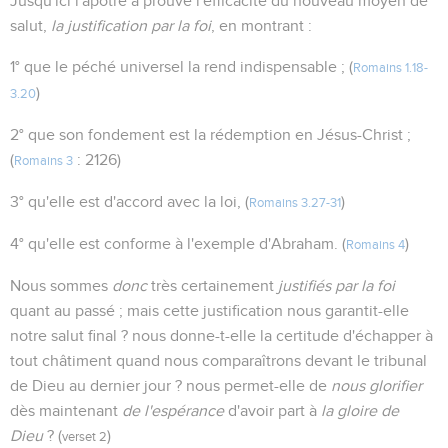
Jusqu'ici l'apôtre a prouvé l'efficacité du nouveau moyen de
salut,
la justification par la foi
, en montrant :
1° que le péché universel la rend indispensable ; (
Romains 1.18-
)
3.20
2° que son fondement est la rédemption en Jésus-Christ ;
(
: 2126)
Romains 3
3° qu'elle est d'accord avec la loi, (
)
Romains 3.27-31
4° qu'elle est conforme à l'exemple d'Abraham. (
)
Romains 4
Nous sommes
donc
très certainement
justifiés par la foi
quant au passé ; mais cette justification nous garantit-elle
notre salut final ? nous donne-t-elle la certitude d'échapper à
tout châtiment quand nous comparaîtrons devant le tribunal
de Dieu au dernier jour ? nous permet-elle de
nous glorifier
dès maintenant
de l'espérance
d'avoir part à
la gloire de
Dieu
? (
)
verset 2