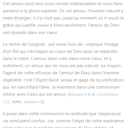
Cet amour peut seul nous rendre inébranlables et nous faire
parvenir à la gloire espérée. Or cet amour, l'homme naturel y
reste étranger, il n'y croit pas, jusqu'au moment où il reçoit la
grâce qui justifie. (
) Alors seulement, l'amour de Dieu
verset 1
est répandu
dans son cœur.
Le terme de l'original :
est versé hors de
...implique l'image
d'un flot qui s'échappe du cœur de Dieu pour se répandre
dans le nôtre. L'amour divin crée dans notre cœur, et y
entretient, un amour qui ne nous est pas naturel. Le moyen,
l'agent de cette effusion de l'amour de Dieu dans l'homme
régénéré, c'est l'
Esprit-Saint
, sceau et gage de la justification,
qui, en sanctifiant l'âme, la maintient dans une communion
intime avec Celui qui est amour. (
Romains 8.15,16
;
2Corinthiens
, note ;
).
1.22
Galates 4.6
Il puise dans cette communion la certitude que
l'espérance
ne rend point confus
; car, comme l'objet de cette espérance
n'est autre que la parfaite possession de Dieu même, et