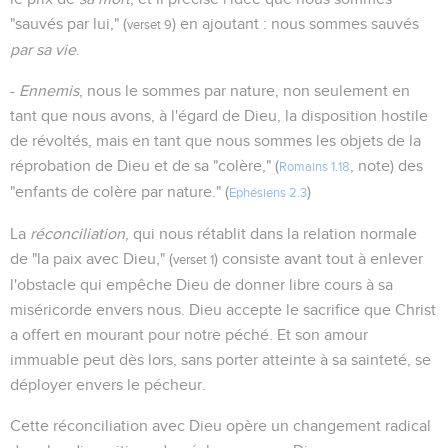
"sauvés par lui," (
) en ajoutant : nous sommes sauvés
verset 9
par sa vie
.
-
Ennemis
, nous le sommes par nature, non seulement en
tant que nous avons, à l'égard de Dieu, la disposition hostile
de révoltés, mais en tant que nous sommes les objets de la
réprobation de Dieu et de sa "colère," (
, note) des
Romains 1.18
"enfants de colère par nature." (
)
Ephésiens 2.3
La
réconciliation
, qui nous rétablit dans la relation normale
de "la paix avec Dieu," (
) consiste avant tout à enlever
verset 1
l'obstacle qui empêche Dieu de donner libre cours à sa
miséricorde envers nous. Dieu accepte le sacrifice que Christ
a offert en mourant pour notre péché. Et son amour
immuable peut dès lors, sans porter atteinte à sa sainteté, se
déployer envers le pécheur.
Cette réconciliation avec Dieu opère un changement radical