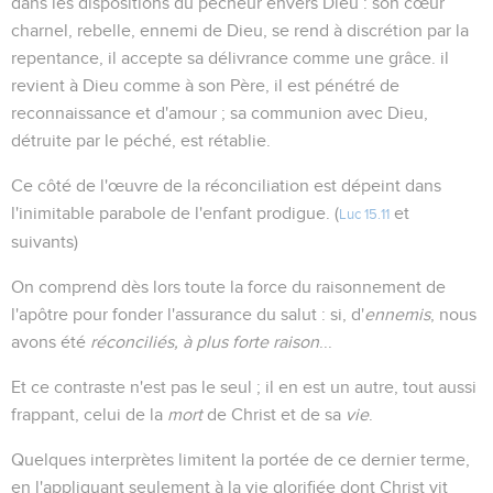
dans les dispositions du pécheur envers Dieu : son cœur
charnel, rebelle, ennemi de Dieu, se rend à discrétion par la
repentance, il accepte sa délivrance comme une grâce. il
revient à Dieu comme à son Père, il est pénétré de
reconnaissance et d'amour ; sa communion avec Dieu,
détruite par le péché, est rétablie.
Ce côté de l'œuvre de la réconciliation est dépeint dans
l'inimitable parabole de l'enfant prodigue. (
et
Luc 15.11
suivants)
On comprend dès lors toute la force du raisonnement de
l'apôtre pour fonder l'assurance du salut : si, d'
ennemis
, nous
avons été
réconciliés
, à plus forte raison
...
Et ce contraste n'est pas le seul ; il en est un autre, tout aussi
frappant, celui de la
mort
de Christ et de sa
vie
.
Quelques interprètes limitent la portée de ce dernier terme,
en l'appliquant seulement à la vie glorifiée dont Christ vit