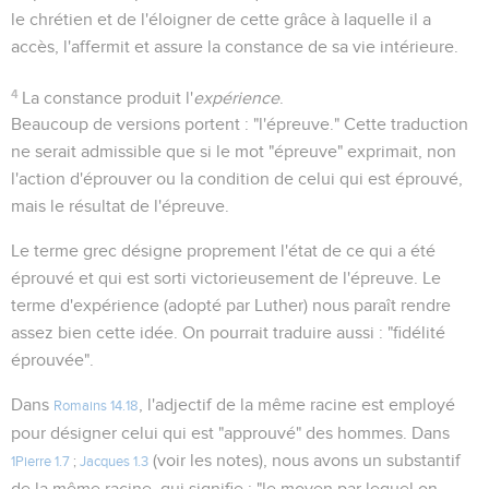
le chrétien et de l'éloigner de cette grâce à laquelle il a
accès, l'affermit et assure la constance de sa vie intérieure.
4
La constance produit l'
expérience
.
Beaucoup de versions portent : "l'épreuve." Cette traduction
ne serait admissible que si le mot "épreuve" exprimait, non
l'action d'éprouver ou la condition de celui qui est éprouvé,
mais le résultat de l'épreuve.
Le terme grec désigne proprement l'état de ce qui a été
éprouvé et qui est sorti victorieusement de l'épreuve. Le
terme d'expérience (adopté par Luther) nous paraît rendre
assez bien cette idée. On pourrait traduire aussi : "fidélité
éprouvée".
Dans
, l'adjectif de la même racine est employé
Romains 14.18
pour désigner celui qui est "approuvé" des hommes. Dans
(voir les notes), nous avons un substantif
1Pierre 1.7
;
Jacques 1.3
de la même racine, qui signifie : "le moyen par lequel on