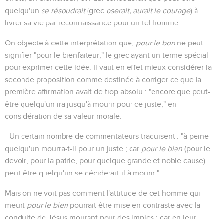
quelqu'un
se résoudrait
(grec
oserait, aurait le courage
) à
livrer sa vie par reconnaissance pour un tel homme.
On objecte à cette interprétation que,
pour le bon
ne peut
signifier "pour le bienfaiteur," le grec ayant un terme spécial
pour exprimer cette idée. Il vaut en effet mieux considérer la
seconde proposition comme destinée à corriger ce que la
première affirmation avait de trop absolu : "encore que peut-
être quelqu'un ira jusqu'à mourir pour ce juste," en
considération de sa valeur morale.
- Un certain nombre de commentateurs traduisent : "à peine
quelqu'un mourra-t-il pour un juste ; car
pour le bien
(pour le
devoir, pour la patrie, pour quelque grande et noble cause)
peut-être quelqu'un se déciderait-il à mourir."
Mais on ne voit pas comment l'attitude de cet homme qui
meurt
pour le bien
pourrait être mise en contraste avec la
conduite de Jésus mourant pour des impies ; car en leur