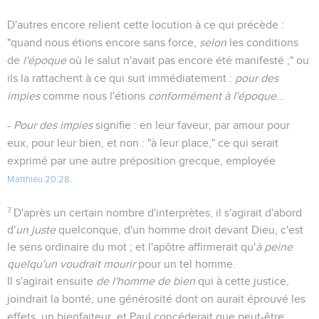
D'autres encore relient cette locution à ce qui précède :
"quand nous étions encore sans force,
selon
les conditions
de
l'époque
où le salut n'avait pas encore été manifesté ;" ou
ils la rattachent à ce qui suit immédiatement :
pour des
impies
comme nous l'étions
conformément à l'époque
...
-
Pour des impies
signifie : en leur faveur, par amour pour
eux, pour leur bien, et non : "à leur place," ce qui serait
exprimé par une autre préposition grecque, employée
.
Matthieu 20.28
7
D'après un certain nombre d'interprètes, il s'agirait d'abord
d'
un juste
quelconque, d'un homme droit devant Dieu, c'est
le sens ordinaire du mot ; et l'apôtre affirmerait qu'
à peine
quelqu'un voudrait mourir
pour un tel homme.
Il s'agirait ensuite
de l'homme de bien
qui à cette justice,
joindrait la bonté, une générosité dont on aurait éprouvé les
effets, un bienfaiteur, et Paul concéderait que peut-être