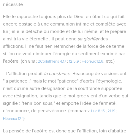
nécessité.
Elle le rapproche toujours plus de Dieu, en ôtant ce qui fait
encore obstacle à une communion intime et complète avec
lui ; elle le détache du monde et de lui-même, et le prépare
ainsi à la vie éternelle ; il peut donc
se glorifier
des
afflictions. Il ne faut rien retrancher de la force de ce terme,
si l'on ne veut diminuer l'énergie du sentiment exprimé par
l'apôtre. (ch
, etc.)
8.18 ;
2Corinthiens 4.17
;
12.5
,
9
;
Hébreux 12.6
- L'affliction produit
la constance
. Beaucoup de versions ont :
"la patience ;" mais le mot "patience" d'après l'étymologie,
n'est qu'une autre désignation de la souffrance supportée
avec résignation, tandis que le mot grec vient d'un verbe qui
signifie : "tenir bon sous," et emporte l'idée de fermeté,
d'endurance, de persévérance. (comparez
Luc 8.15
;
21.19
;
)
Hébreux 12.1
La pensée de l'apôtre est donc que l'affliction, loin d'abattre