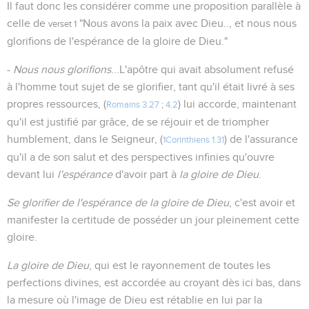
Il faut donc les considérer comme une proposition parallèle à
celle de
"Nous avons la paix avec Dieu.., et nous nous
verset 1
glorifions de l'espérance de la gloire de Dieu."
-
Nous nous glorifions
...L'apôtre qui avait absolument refusé
à l'homme tout sujet de se glorifier, tant qu'il était livré à ses
propres ressources, (
) lui accorde, maintenant
Romains 3.27
;
4.2
qu'il est justifié par grâce, de se réjouir et de triompher
humblement, dans le Seigneur, (
) de l'assurance
1Corinthiens 1.31
qu'il a de son salut et des perspectives infinies qu'ouvre
devant lui
l'espérance
d'avoir part à
la gloire de Dieu
.
Se glorifier de l'espérance de la gloire de Dieu
, c'est avoir et
manifester la certitude de posséder un jour pleinement cette
gloire.
La gloire de Dieu
, qui est le rayonnement de toutes les
perfections divines, est accordée au croyant dès ici bas, dans
la mesure où l'image de Dieu est rétablie en lui par la