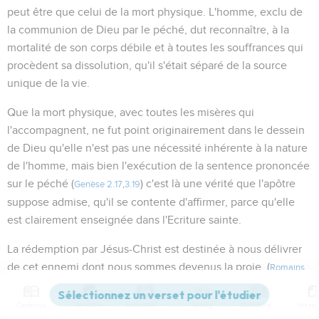
peut être que celui de la mort physique. L'homme, exclu de
la communion de Dieu par le péché, dut reconnaître, à la
mortalité de son corps débile et à toutes les souffrances qui
procèdent sa dissolution, qu'il s'était séparé de la source
unique de la vie.
Que la mort physique, avec toutes les misères qui
l'accompagnent, ne fut point originairement dans le dessein
de Dieu qu'elle n'est pas une nécessité inhérente à la nature
de l'homme, mais bien l'exécution de la sentence prononcée
sur le péché (
) c'est là une vérité que l'apôtre
Genèse 2.17
,
3.19
suppose admise, qu'il se contente d'affirmer, parce qu'elle
est clairement enseignée dans l'Ecriture sainte.
La rédemption par Jésus-Christ est destinée à nous délivrer
de cet ennemi dont nous sommes devenus la proie. (
Romains
)
5.17
,
21
;
1Corinthiens 15.21-26
,
54-56
;
Hébreux 2.15
Contenus
Versions
Commentaires
Strong
Dictionnaire
-
Et ainsi
, après qu'elle fut entrée dans le monde par le