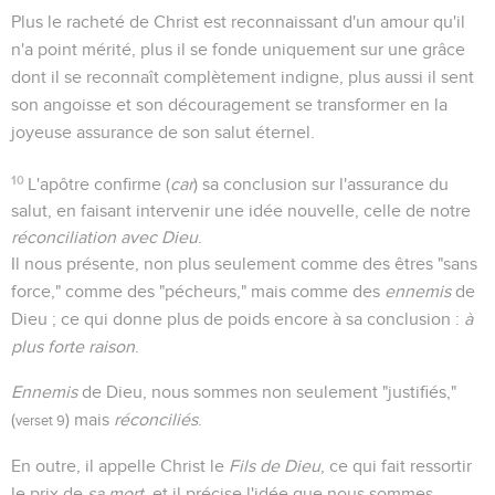
Plus le racheté de Christ est reconnaissant d'un amour qu'il
n'a point mérité, plus il se fonde uniquement sur une grâce
dont il se reconnaît complètement indigne, plus aussi il sent
son angoisse et son découragement se transformer en la
joyeuse assurance de son salut éternel.
10
L'apôtre confirme (
car
) sa conclusion sur l'assurance du
salut, en faisant intervenir une idée nouvelle, celle de notre
réconciliation avec Dieu
.
Il nous présente, non plus seulement comme des êtres "sans
force," comme des "pécheurs," mais comme des
ennemis
de
Dieu ; ce qui donne plus de poids encore à sa conclusion :
à
plus forte raison
.
Ennemis
de Dieu, nous sommes non seulement "justifiés,"
(
) mais
réconciliés
.
verset 9
En outre, il appelle Christ le
Fils de Dieu
, ce qui fait ressortir
le prix de
sa mort
, et il précise l'idée que nous sommes