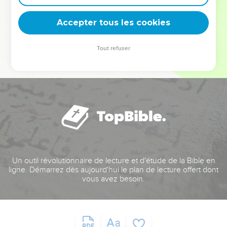
deviennent vos tremplins. Que vous guidiez un ministère, une
équipe, un groupe ou une famille, leur expérience est faite
Accepter tous les cookies
pour vous.
Tout refuser
Je découvre l’événement
Un outil révolutionnaire de lecture et d'étude de la Bible en
ligne. Démarrez dès aujourd'hui le plan de lecture offert dont
vous avez besoin.