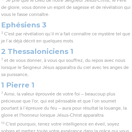
Je prie que le Dieu de notre Seigneur Jésus-Christ, le Père
de gloire, vous donne un esprit de sagesse et de révélation qui
vous le fasse connaître.
Ephésiens 3
3
C'est par révélation qu’il m’a fait connaître ce mystère tel que
je l’ai déjà décrit en quelques mots.
2 Thessaloniciens 1
7
et de vous donner, à vous qui souffrez, du repos avec nous
lorsque le Seigneur Jésus apparaîtra du ciel avec les anges de
sa puissance,
1 Pierre 1
7
Ainsi, la valeur éprouvée de votre foi – beaucoup plus
précieuse que l'or, qui est périssable et que l’on soumet
pourtant à l’épreuve du feu – aura pour résultat la louange, la
gloire et l'honneur lorsque Jésus-Christ apparaîtra.
13
C'est pourquoi, tenez votre intelligence en éveil, soyez
sobres et mettez toute votre espérance dans la grâce qui vous