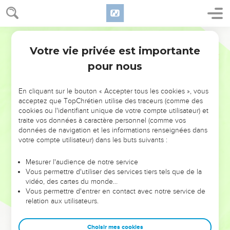
Votre vie privée est importante
pour nous
NE MANQUEZ PAS L’ÉVÉNEMENT
En cliquant sur le bouton « Accepter tous les cookies », vous
DE L’ANNÉE !
acceptez que TopChrétien utilise des traceurs (comme des
cookies ou l'identifiant unique de votre compte utilisateur) et
ET SI LEURS ERREURS POUVAIENT VOUS ÉVITER LES
traite vos données à caractère personnel (comme vos
VOTRES ?
données de navigation et les informations renseignées dans
votre compte utilisateur) dans les buts suivants :
On admire souvent les leaders pour leurs réussites, leur impact,
leur foi ou leur vision. Mais on voit moins les doutes, les erreurs
Mesurer l'audience de notre service
Vous permettre d'utiliser des services tiers tels que de la
et les saisons difficiles qu'ils ont traversés, alors même que ce
vidéo, des cartes du monde…
sont elles qui les ont façonnés.
Vous permettre d'entrer en contact avec notre service de
relation aux utilisateurs.
Dans cette conférence, leaders, entrepreneurs, et responsables
reviennent sur les erreurs marquantes de leur parcours et les
clés pour avancer avec plus de sagesse afin que leurs erreurs
Choisir mes cookies