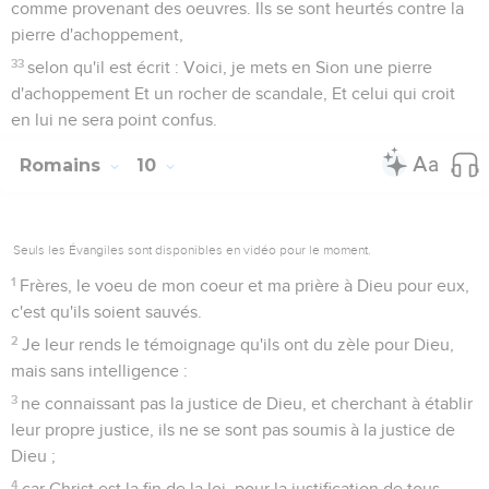
comme provenant des oeuvres. Ils se sont heurtés contre la
pierre d'achoppement,
33
selon qu'il est écrit : Voici, je mets en Sion une pierre
d'achoppement Et un rocher de scandale, Et celui qui croit
en lui ne sera point confus.
Romains
10
Seuls les Évangiles sont disponibles en vidéo pour le moment.
1
Frères, le voeu de mon coeur et ma prière à Dieu pour eux,
c'est qu'ils soient sauvés.
2
Je leur rends le témoignage qu'ils ont du zèle pour Dieu,
mais sans intelligence :
3
ne connaissant pas la justice de Dieu, et cherchant à établir
leur propre justice, ils ne se sont pas soumis à la justice de
Dieu ;
4
car Christ est la fin de la loi, pour la justification de tous