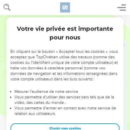
qu'il est écrit :
17
Je t'ai établi père d'un grand nombre de nations. Il est
notre père devant celui auquel il a cru, Dieu, qui donne la vie
Segond 1910
aux morts, et qui appelle les choses qui ne sont point
Votre vie privée est importante
Romains
4
comme si elles étaient.
pour nous
18
Espérant contre toute espérance, il crut, en sorte qu'il
devint père d'un grand nombre de nations, selon ce qui lui
En cliquant sur le bouton « Accepter tous les cookies », vous
avait été dit : Telle sera ta postérité.
acceptez que TopChrétien utilise des traceurs (comme des
19
Et, sans faiblir dans la foi, il ne considéra point que son
cookies ou l'identifiant unique de votre compte utilisateur) et
traite vos données à caractère personnel (comme vos
corps était déjà usé, puisqu'il avait près de cent ans, et que
données de navigation et les informations renseignées dans
Sara n'était plus en état d'avoir des enfants.
votre compte utilisateur) dans les buts suivants :
20
Il ne douta point, par incrédulité, au sujet de la promesse
de Dieu ; mais il fut fortifié par la foi, donnant gloire à Dieu,
Mesurer l'audience de notre service
Vous permettre d'utiliser des services tiers tels que de la
21
et ayant la pleine conviction que ce qu'il promet il peut
vidéo, des cartes du monde…
aussi l'accomplir.
Vous permettre d'entrer en contact avec notre service de
relation aux utilisateurs.
22
C'est pourquoi cela lui fut imputé à justice.
23
Mais ce n'est pas à cause de lui seul qu'il est écrit que cela
Choisir mes cookies