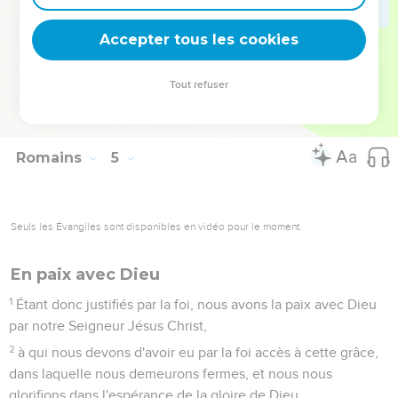
lui fut imputé ;
24
c'est encore à cause de nous, à qui cela sera imputé, à
Accepter tous les cookies
nous qui croyons en celui qui a ressuscité des morts Jésus
notre Seigneur,
Tout refuser
25
lequel a été livré pour nos offenses, et est ressuscité pour
notre justification.
Romains
5
Seuls les Évangiles sont disponibles en vidéo pour le moment.
En paix avec Dieu
1
Étant donc justifiés par la foi, nous avons la paix avec Dieu
par notre Seigneur Jésus Christ,
2
à qui nous devons d'avoir eu par la foi accès à cette grâce,
dans laquelle nous demeurons fermes, et nous nous
glorifions dans l'espérance de la gloire de Dieu.