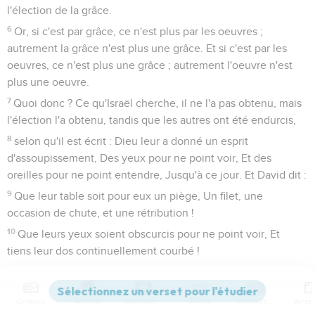
l'élection de la grâce.
6
Or, si c'est par grâce, ce n'est plus par les oeuvres ;
autrement la grâce n'est plus une grâce. Et si c'est par les
oeuvres, ce n'est plus une grâce ; autrement l'oeuvre n'est
plus une oeuvre.
7
Quoi donc ? Ce qu'Israël cherche, il ne l'a pas obtenu, mais
l'élection l'a obtenu, tandis que les autres ont été endurcis,
8
selon qu'il est écrit : Dieu leur a donné un esprit
d'assoupissement, Des yeux pour ne point voir, Et des
oreilles pour ne point entendre, Jusqu'à ce jour. Et David dit :
9
Que leur table soit pour eux un piège, Un filet, une
occasion de chute, et une rétribution !
10
Que leurs yeux soient obscurcis pour ne point voir, Et
tiens leur dos continuellement courbé !
11
Je dis donc : Est-ce pour tomber qu'ils ont bronché ? Loin
de là ! Mais, par leur chute, le salut est devenu accessible
Contenus
Versions
Commentaires
Strong
Dictionnaire
aux païens, afin qu'ils fussent excités à la jalousie.