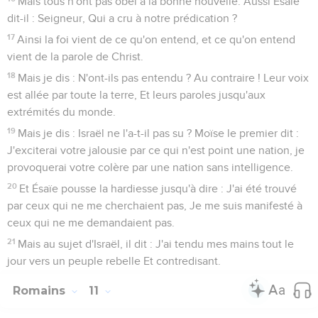
Mais tous n'ont pas obéi à la bonne nouvelle. Aussi Ésaïe
dit-il : Seigneur, Qui a cru à notre prédication ?
17
Ainsi la foi vient de ce qu'on entend, et ce qu'on entend
vient de la parole de Christ.
18
Mais je dis : N'ont-ils pas entendu ? Au contraire ! Leur voix
est allée par toute la terre, Et leurs paroles jusqu'aux
extrémités du monde.
19
Mais je dis : Israël ne l'a-t-il pas su ? Moïse le premier dit :
J'exciterai votre jalousie par ce qui n'est point une nation, je
provoquerai votre colère par une nation sans intelligence.
20
Et Ésaïe pousse la hardiesse jusqu'à dire : J'ai été trouvé
par ceux qui ne me cherchaient pas, Je me suis manifesté à
ceux qui ne me demandaient pas.
21
Mais au sujet d'Israël, il dit : J'ai tendu mes mains tout le
jour vers un peuple rebelle Et contredisant.
Romains
11