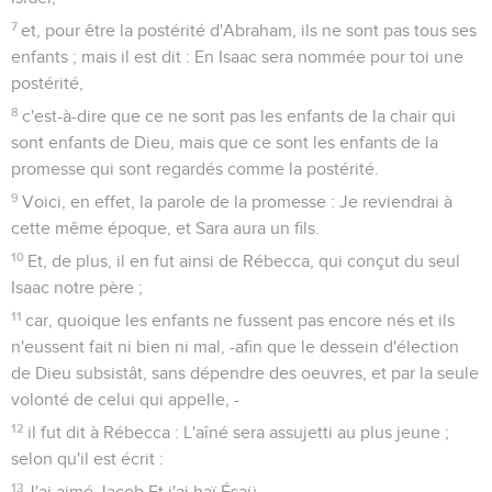
7
et, pour être la postérité d'Abraham, ils ne sont pas tous ses
enfants ; mais il est dit : En Isaac sera nommée pour toi une
postérité,
8
c'est-à-dire que ce ne sont pas les enfants de la chair qui
sont enfants de Dieu, mais que ce sont les enfants de la
promesse qui sont regardés comme la postérité.
9
Voici, en effet, la parole de la promesse : Je reviendrai à
cette même époque, et Sara aura un fils.
10
Et, de plus, il en fut ainsi de Rébecca, qui conçut du seul
Isaac notre père ;
11
car, quoique les enfants ne fussent pas encore nés et ils
n'eussent fait ni bien ni mal, -afin que le dessein d'élection
de Dieu subsistât, sans dépendre des oeuvres, et par la seule
volonté de celui qui appelle, -
12
il fut dit à Rébecca : L'aîné sera assujetti au plus jeune ;
selon qu'il est écrit :
13
J'ai aimé Jacob Et j'ai haï Ésaü.