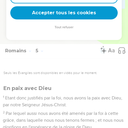
écrit seulement pour lui,
24
Mais aussi pour nous, à qui [aussi] il sera imputé, à nous,
Accepter tous les cookies
[dis-je], qui croyons en celui qui a ressuscité des morts Jésus
notre Seigneur ;
Tout refuser
25
Lequel a été livré pour nos offenses, et qui est ressuscité
pour notre justification.
Romains
5
Seuls les Évangiles sont disponibles en vidéo pour le moment.
En paix avec Dieu
1
Etant donc justifiés par la foi, nous avons la paix avec Dieu,
par notre Seigneur Jésus-Christ.
2
Par lequel aussi nous avons été amenés par la foi à cette
grâce, dans laquelle nous nous tenons fermes ; et nous nous
glorifions en l'espérance de la gloire de Dieu.