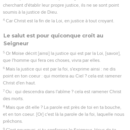
cherchant d'établir leur propre justice, ils ne se sont point
soumis à la justice de Dieu.
4
Car Christ est la fin de la Loi, en justice à tout croyant.
Le salut est pour quiconque croit au
Seigneur
5
Or Moïse décrit [ainsi] la justice qui est par la Loi, [savoir],
que l'homme qui fera ces choses, vivra par elles.
6
Mais la justice qui est par la foi, s'exprime ainsi : ne dis
point en ton coeur : qui montera au Ciel ? cela est ramener
Christ d'en haut.
7
Ou : qui descendra dans l'abîme ? cela est ramener Christ
des morts.
8
Mais que dit-elle ? La parole est près de toi en ta bouche,
et en ton coeur. [Or] c'est là la parole de la foi, laquelle nous
prêchons.
9
C'est pourquoi, si tu confesses le Seigneur Jésus de ta