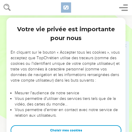
seulement à celle qui est de la Loi, mais aussi à celle qui est
de la foi d'Abraham, qui est le père de nous tous.
17
Selon qu'il est écrit : je t'ai établi père de plusieurs nations,
Martin
devant Dieu, en qui il a cru ; lequel fait vivre les morts, et qui
Votre vie privée est importante
Romains
4
appelle les choses qui ne sont point, comme si elles étaient.
pour nous
18
Et [Abraham] ayant espéré contre espérance, crut qu'il
deviendrait le père de plusieurs nations, selon ce qui lui
En cliquant sur le bouton « Accepter tous les cookies », vous
avait été dit : ainsi sera ta postérité.
acceptez que TopChrétien utilise des traceurs (comme des
19
Et n'étant pas faible en la foi, il n'eut point égard à son
cookies ou l'identifiant unique de votre compte utilisateur) et
traite vos données à caractère personnel (comme vos
corps [qui était] déjà amorti ; vu qu'il avait environ cent ans,
données de navigation et les informations renseignées dans
ni à l'âge de Sara qui était hors d'état d'avoir des enfants.
votre compte utilisateur) dans les buts suivants :
20
Et il ne forma point de doute sur la promesse de Dieu par
défiance ; mais il fut fortifié par la foi, donnant gloire à Dieu ;
Mesurer l'audience de notre service
Vous permettre d'utiliser des services tiers tels que de la
21
Etant pleinement persuadé que celui qui lui avait fait la
vidéo, des cartes du monde…
promesse, était puissant aussi pour l'accomplir.
Vous permettre d'entrer en contact avec notre service de
relation aux utilisateurs.
22
C'est pourquoi cela lui a été imputé à justice.
23
Or que cela lui ait été imputé [à justice], il n'a point été
Choisir mes cookies