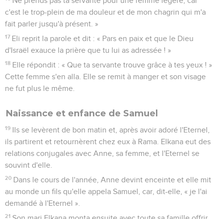
Ne prends pas ta servante pour une femme légère, car
c'est le trop-plein de ma douleur et de mon chagrin qui m'a
fait parler jusqu'à présent. »
17
Eli reprit la parole et dit : « Pars en paix et que le Dieu
d'Israël exauce la prière que tu lui as adressée ! »
18
Elle répondit : « Que ta servante trouve grâce à tes yeux ! »
Cette femme s'en alla. Elle se remit à manger et son visage
ne fut plus le même.
Naissance et enfance de Samuel
19
Ils se levèrent de bon matin et, après avoir adoré l'Eternel,
ils partirent et retournèrent chez eux à Rama. Elkana eut des
relations conjugales avec Anne, sa femme, et l'Eternel se
souvint d'elle.
20
Dans le cours de l'année, Anne devint enceinte et elle mit
au monde un fils qu'elle appela Samuel, car, dit-elle, « je l'ai
demandé à l'Eternel ».
21
Son mari Elkana monta ensuite avec toute sa famille offrir