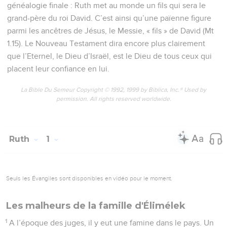
généalogie finale : Ruth met au monde un fils qui sera le
grand-père du roi David. C’est ainsi qu’une païenne figure
parmi les ancêtres de Jésus, le Messie, « fils » de David (Mt
1.15). Le Nouveau Testament dira encore plus clairement
que l’Eternel, le Dieu d’Israël, est le Dieu de tous ceux qui
placent leur confiance en lui.
La Bible Du Semeur Copyright © 1992, 1999 by Biblica, Inc.® Used by
permission. All rights reserved worldwide.
Ruth
1
Seuls les Évangiles sont disponibles en vidéo pour le moment.
Les malheurs de la famille d'Élimélek
1
A l’époque des juges, il y eut une famine dans le pays. Un