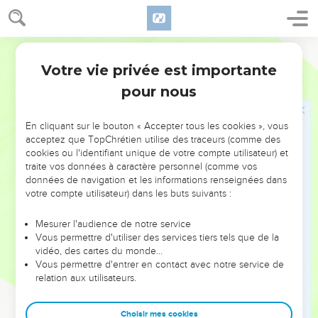
de l'Eternel à Silo, qui se trouvait au nord de Béthel, à l'est
de la route qui montait de Béthel à Sichem, et au sud de
Segond 21
Lebona.
Votre vie privée est importante
20
Alors ils donnèrent cet ordre aux Benjaminites : « Allez
Juges
21
vous placer en embuscade dans les vignes.
pour nous
21
Vous ferez le guet et, lorsque les filles de Silo sortiront
pour danser, vous sortirez des vignes, vous enlèverez
En cliquant sur le bouton « Accepter tous les cookies », vous
acceptez que TopChrétien utilise des traceurs (comme des
chacun une des filles de Silo pour faire d’elle votre femme,
cookies ou l'identifiant unique de votre compte utilisateur) et
et vous repartirez dans le pays de Benjamin.
traite vos données à caractère personnel (comme vos
22
Si leur père ou leurs frères viennent se plaindre auprès de
données de navigation et les informations renseignées dans
votre compte utilisateur) dans les buts suivants :
nous, nous leur dirons : ‘Accordez-les-nous, car nous n'avons
pas pris une femme pour chacun dans la guerre. Ce n'est pas
Mesurer l'audience de notre service
vous qui les leur avez données. Dans ce cas-là, vous seriez
Vous permettre d'utiliser des services tiers tels que de la
coupables.’ »
vidéo, des cartes du monde…
Vous permettre d'entrer en contact avec notre service de
23
C’est ce que firent les Benjaminites. Ils prirent le nombre
relation aux utilisateurs.
de femmes nécessaire parmi les danseuses qu'ils enlevèrent,
puis ils partirent et retournèrent dans leur héritage. Ils
Choisir mes cookies