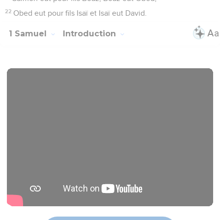
22
Obed eut pour fils Isaï et Isaï eut David.
1 Samuel
Introduction