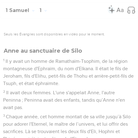
1 Samuel
1
Seuls les Évangiles sont disponibles en vidéo pour le moment.
Anne au sanctuaire de Silo
1
Il y avait un homme de Ramathaïm-Tsophim, de la région
montagneuse d'Ephraïm, du nom d'Elkana. Il était le fils de
Jeroham, fils d'Elihu, petit-fils de Thohu et arrière-petit-fils de
Tsuph, et était éphraïmite.
2
Il avait deux femmes. L'une s'appelait Anne, l'autre
Peninna ; Peninna avait des enfants, tandis qu’Anne n'en
avait pas.
3
Chaque année, cet homme montait de sa ville jusqu’à Silo
pour adorer l'Eternel, le maître de l’univers, et lui offrir des
sacrifices. Là se trouvaient les deux fils d'Eli, Hophni et