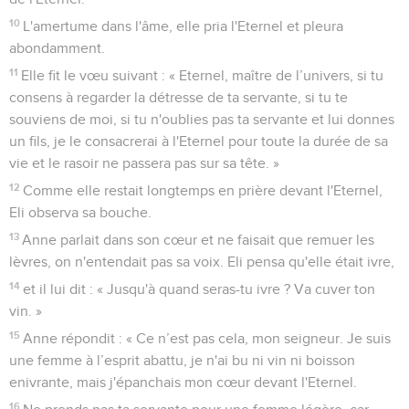
10
L'amertume dans l'âme, elle pria l'Eternel et pleura
abondamment.
11
Elle fit le vœu suivant : « Eternel, maître de l’univers, si tu
consens à regarder la détresse de ta servante, si tu te
souviens de moi, si tu n'oublies pas ta servante et lui donnes
un fils, je le consacrerai à l'Eternel pour toute la durée de sa
vie et le rasoir ne passera pas sur sa tête. »
12
Comme elle restait longtemps en prière devant l'Eternel,
Eli observa sa bouche.
13
Anne parlait dans son cœur et ne faisait que remuer les
lèvres, on n'entendait pas sa voix. Eli pensa qu'elle était ivre,
14
et il lui dit : « Jusqu'à quand seras-tu ivre ? Va cuver ton
vin. »
15
Anne répondit : « Ce n’est pas cela, mon seigneur. Je suis
une femme à l’esprit abattu, je n'ai bu ni vin ni boisson
enivrante, mais j'épanchais mon cœur devant l'Eternel.
16