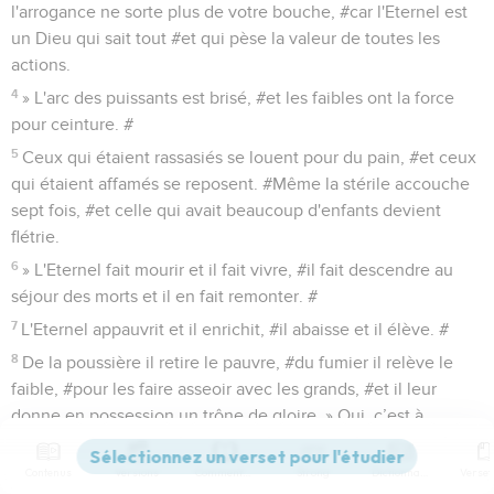
l'arrogance ne sorte plus de votre bouche, #car l'Eternel est
un Dieu qui sait tout #et qui pèse la valeur de toutes les
actions.
4
» L'arc des puissants est brisé, #et les faibles ont la force
pour ceinture. #
5
Ceux qui étaient rassasiés se louent pour du pain, #et ceux
qui étaient affamés se reposent. #Même la stérile accouche
sept fois, #et celle qui avait beaucoup d'enfants devient
flétrie.
6
» L'Eternel fait mourir et il fait vivre, #il fait descendre au
séjour des morts et il en fait remonter. #
7
L'Eternel appauvrit et il enrichit, #il abaisse et il élève. #
8
De la poussière il retire le pauvre, #du fumier il relève le
faible, #pour les faire asseoir avec les grands, #et il leur
donne en possession un trône de gloire. » Oui, c’est à
l'Eternel qu’appartiennent les fondements de la terre, #et
c'est sur eux qu'il a établi le monde. #
Contenus
Versions
Commentaires
Strong
Dictionnaire