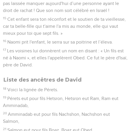
pas laissée manquer aujourd'hui d’une personne ayant le
droit de rachat ! Que son nom soit célébré en Israël !
15
Cet enfant sera ton réconfort et le soutien de ta vieillesse,
car ta belle-fille qui t'aime l'a mis au monde, elle qui vaut
mieux pour toi que sept fils. »
16
Naomi prit l'enfant, le serra sur sa poitrine et l’éleva.
17
Les voisines lui donnèrent un nom en disant : « Un fils est
né à Naomi », et elles l'appelèrent Obed. Ce fut le père d'Isaï,
père de David.
Liste des ancêtres de David
18
Voici la lignée de Pérets.
19
Pérets eut pour fils Hetsron, Hetsron eut Ram, Ram eut
Amminadab,
20
Amminadab eut pour fils Nachshon, Nachshon eut
Salmon,
21
Salmon eut pour fils Boaz, Boaz eut Obed,