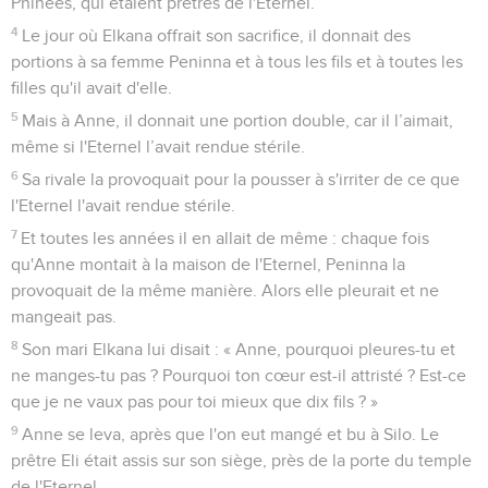
Phinées, qui étaient prêtres de l'Eternel.
4
Le jour où Elkana offrait son sacrifice, il donnait des
portions à sa femme Peninna et à tous les fils et à toutes les
filles qu'il avait d'elle.
5
Mais à Anne, il donnait une portion double, car il l’aimait,
même si l'Eternel l’avait rendue stérile.
6
Sa rivale la provoquait pour la pousser à s'irriter de ce que
l'Eternel l'avait rendue stérile.
7
Et toutes les années il en allait de même : chaque fois
qu'Anne montait à la maison de l'Eternel, Peninna la
provoquait de la même manière. Alors elle pleurait et ne
mangeait pas.
8
Son mari Elkana lui disait : « Anne, pourquoi pleures-tu et
ne manges-tu pas ? Pourquoi ton cœur est-il attristé ? Est-ce
que je ne vaux pas pour toi mieux que dix fils ? »
9
Anne se leva, après que l'on eut mangé et bu à Silo. Le
prêtre Eli était assis sur son siège, près de la porte du temple
de l'Eternel.