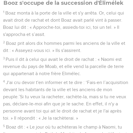
Booz s'occupe de la succession d'Élimélek
1
Boaz monta à la porte de la ville et s'y arrêta. Or, celui qui
avait droit de rachat et dont Boaz avait parlé vint à passer.
Boaz lui dit : « Approche-toi, assieds-toi ici, toi un tel. » Il
s'approcha et s’assit.
2
Boaz prit alors dix hommes parmi les anciens de la ville et
dit : « Asseyez-vous ici. » Ils s'assirent.
3
Puis il dit à celui qui avait le droit de rachat : « Naomi est
revenue du pays de Moab, et elle vend la parcelle de terre
qui appartenait à notre frère Elimélec.
4
J'ai cru devoir t'en informer et te dire : ‘Fais-en l’acquisition
devant les habitants de la ville et les anciens de mon
peuple.’Si tu veux la racheter, rachète-la, mais si tu ne veux
pas, déclare-le-moi afin que je le sache. En effet, il n'y a
personne avant toi qui ait le droit de rachat et je l'ai après
toi. » Il répondit : « Je la rachèterai. »
5
Boaz dit : « Le jour où tu achèteras le champ à Naomi, tu