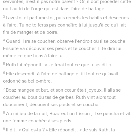
servantes, n'est-il pas notre parent ? Or, il doit procéder cette
nuit au tri de l’orge qui est dans l'aire de battage.
3
Lave-toi et parfume-toi, puis remets tes habits et descends
à l'aire. Tu ne te feras pas connaître à lui jusqu'à ce qu'il ait
fini de manger et de boire.
4
Quand il ira se coucher, observe l'endroit où il se couche.
Ensuite va découvrir ses pieds et te coucher. Il te dira lui-
même ce que tu as à faire. »
5
Ruth lui répondit : « Je ferai tout ce que tu as dit. »
6
Elle descendit à l'aire de battage et fit tout ce qu'avait
ordonné sa belle-mère.
7
Boaz mangea et but, et son cœur était joyeux. Il alla se
coucher au bout du tas de gerbes. Ruth vint alors tout
doucement, découvrit ses pieds et se coucha.
8
Au milieu de la nuit, Boaz eut un frisson ; il se pencha et vit
une femme couchée à ses pieds.
9
Il dit : « Qui es-tu ? » Elle répondit : « Je suis Ruth, ta