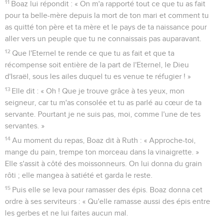
11
Boaz lui répondit : « On m'a rapporté tout ce que tu as fait
pour ta belle-mère depuis la mort de ton mari et comment tu
as quitté ton père et ta mère et le pays de ta naissance pour
aller vers un peuple que tu ne connaissais pas auparavant.
12
Que l'Eternel te rende ce que tu as fait et que ta
récompense soit entière de la part de l'Eternel, le Dieu
d'Israël, sous les ailes duquel tu es venue te réfugier ! »
13
Elle dit : « Oh ! Que je trouve grâce à tes yeux, mon
seigneur, car tu m'as consolée et tu as parlé au cœur de ta
servante. Pourtant je ne suis pas, moi, comme l'une de tes
servantes. »
14
Au moment du repas, Boaz dit à Ruth : « Approche-toi,
mange du pain, trempe ton morceau dans la vinaigrette. »
Elle s'assit à côté des moissonneurs. On lui donna du grain
rôti ; elle mangea à satiété et garda le reste.
15
Puis elle se leva pour ramasser des épis. Boaz donna cet
ordre à ses serviteurs : « Qu'elle ramasse aussi des épis entre
les gerbes et ne lui faites aucun mal.