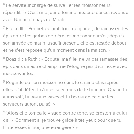
6
Le serviteur chargé de surveiller les moissonneurs
répondit : « C'est une jeune femme moabite qui est revenue
avec Naomi du pays de Moab.
7
Elle a dit : ‘Permettez-moi donc de glaner, de ramasser des
épis entre les gerbes derrière les moissonneurs’et, depuis
son arrivée ce matin jusqu'à présent, elle est restée debout
et ne s'est reposée qu'un moment dans la maison. »
8
Boaz dit à Ruth : « Ecoute, ma fille, ne va pas ramasser des
épis dans un autre champ ; ne t'éloigne pas d'ici, reste avec
mes servantes.
9
Regarde où l'on moissonne dans le champ et va après
elles. J'ai défendu à mes serviteurs de te toucher. Quand tu
auras soif, tu iras aux vases et tu boiras de ce que les
serviteurs auront puisé. »
10
Alors elle tomba le visage contre terre, se prosterna et lui
dit : « Comment ai-je trouvé grâce à tes yeux pour que tu
t'intéresses à moi, une étrangère ? »