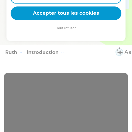
reconstruisirent leurs villes et y habitèrent.
24
A ce moment-là, les Israélites repartirent de là, chacun
Accepter tous les cookies
dans sa tribu et dans son clan. Ils retournèrent chacun dans
son héritage.
Tout refuser
25
A cette époque-là, il n'y avait pas de roi en Israël. Chacun
faisait ce qui lui semblait bon.
Ruth
Introduction