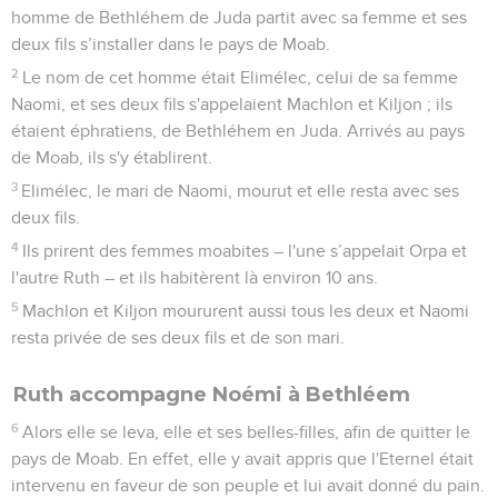
homme de Bethléhem de Juda partit avec sa femme et ses
deux fils s’installer dans le pays de Moab.
2
Le nom de cet homme était Elimélec, celui de sa femme
Naomi, et ses deux fils s'appelaient Machlon et Kiljon ; ils
étaient éphratiens, de Bethléhem en Juda. Arrivés au pays
de Moab, ils s'y établirent.
3
Elimélec, le mari de Naomi, mourut et elle resta avec ses
deux fils.
4
Ils prirent des femmes moabites – l'une s’appelait Orpa et
l'autre Ruth – et ils habitèrent là environ 10 ans.
5
Machlon et Kiljon moururent aussi tous les deux et Naomi
resta privée de ses deux fils et de son mari.
Ruth accompagne Noémi à Bethléem
6
Alors elle se leva, elle et ses belles-filles, afin de quitter le
pays de Moab. En effet, elle y avait appris que l'Eternel était
intervenu en faveur de son peuple et lui avait donné du pain.