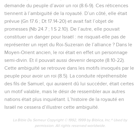
demande du peuple d’avoir un roi (8.6-9). Ces réticences
tiennent à l’ambiguïté de la royauté. D’un côté, elle était
prévue (Gn 17.6 ; Dt 17.14-20) et avait fait l’objet de
promesses (Nb 24.7 ; 1 S 2.10). De l’autre, elle pouvait
constituer un danger pour Israël : ne risquait-elle pas de
représenter un rejet du Roi-Suzerain de l’alliance ? Dans le
Moyen-Orient ancien, le roi était en effet un personnage
semi-divin. Et il pouvait aussi devenir despote (8.10-22).
Cette ambiguïté se retrouve dans les motifs invoqués par le
peuple pour avoir un roi (8.5). La conduite répréhensible
des fils de Samuel, qui auraient dû lui succéder, était certes
un motif valable, mais le désir de ressembler aux autres
nations était plus inquiétant. L’histoire de la royauté en
Israël ne cessera d’illustrer cette ambiguïté.
La Bible Du Semeur Copyright © 1992, 1999 by Biblica, Inc.® Used by
permission. All rights reserved worldwide.