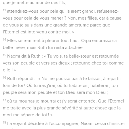
que je mette au monde des fils,
13
attendriez-vous pour cela qu'ils aient grandi, refuseriez-
vous pour cela de vous marier ? Non, mes filles, car à cause
de vous je suis dans une grande amertume parce que
l'Eternel est intervenu contre moi. »
14
Elles se remirent à pleurer tout haut. Orpa embrassa sa
belle-mère, mais Ruth lui resta attachée.
15
Naomi dit à Ruth : « Tu vois, ta belle-sœur est retournée
vers son peuple et vers ses dieux ; retourne chez toi comme
elle ! »
16
Ruth répondit : « Ne me pousse pas à te laisser, à repartir
loin de toi ! Où tu iras j'irai, où tu habiteras j'habiterai ; ton
peuple sera mon peuple et ton Dieu sera mon Dieu ;
17
où tu mourras je mourrai et j'y serai enterrée. Que l'Eternel
me traite avec la plus grande sévérité si autre chose que la
mort me sépare de toi ! »
18
La voyant décidée à l’accompagner, Naomi cessa d'insister