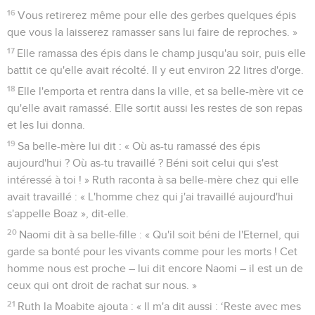
16
Vous retirerez même pour elle des gerbes quelques épis
que vous la laisserez ramasser sans lui faire de reproches. »
17
Elle ramassa des épis dans le champ jusqu'au soir, puis elle
battit ce qu'elle avait récolté. Il y eut environ 22 litres d'orge.
18
Elle l'emporta et rentra dans la ville, et sa belle-mère vit ce
qu'elle avait ramassé. Elle sortit aussi les restes de son repas
et les lui donna.
19
Sa belle-mère lui dit : « Où as-tu ramassé des épis
aujourd'hui ? Où as-tu travaillé ? Béni soit celui qui s'est
intéressé à toi ! » Ruth raconta à sa belle-mère chez qui elle
avait travaillé : « L'homme chez qui j'ai travaillé aujourd'hui
s'appelle Boaz », dit-elle.
20
Naomi dit à sa belle-fille : « Qu'il soit béni de l'Eternel, qui
garde sa bonté pour les vivants comme pour les morts ! Cet
homme nous est proche – lui dit encore Naomi – il est un de
ceux qui ont droit de rachat sur nous. »
21
Ruth la Moabite ajouta : « Il m'a dit aussi : ‘Reste avec mes