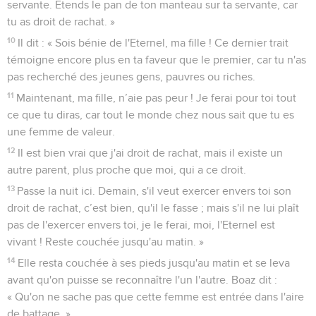
servante. Etends le pan de ton manteau sur ta servante, car
tu as droit de rachat. »
10
Il dit : « Sois bénie de l'Eternel, ma fille ! Ce dernier trait
témoigne encore plus en ta faveur que le premier, car tu n'as
pas recherché des jeunes gens, pauvres ou riches.
11
Maintenant, ma fille, n’aie pas peur ! Je ferai pour toi tout
ce que tu diras, car tout le monde chez nous sait que tu es
une femme de valeur.
12
Il est bien vrai que j'ai droit de rachat, mais il existe un
autre parent, plus proche que moi, qui a ce droit.
13
Passe la nuit ici. Demain, s'il veut exercer envers toi son
droit de rachat, c’est bien, qu'il le fasse ; mais s'il ne lui plaît
pas de l'exercer envers toi, je le ferai, moi, l'Eternel est
vivant ! Reste couchée jusqu'au matin. »
14
Elle resta couchée à ses pieds jusqu'au matin et se leva
avant qu'on puisse se reconnaître l'un l'autre. Boaz dit :
« Qu'on ne sache pas que cette femme est entrée dans l'aire
de battage. »