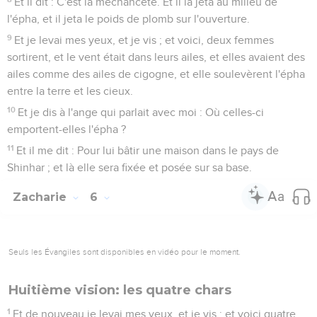
Et il dit : C'est la méchanceté. Et il la jeta au milieu de
l'épha, et il jeta le poids de plomb sur l'ouverture.
9
Et je levai mes yeux, et je vis ; et voici, deux femmes
sortirent, et le vent était dans leurs ailes, et elles avaient des
ailes comme des ailes de cigogne, et elle soulevèrent l'épha
entre la terre et les cieux.
10
Et je dis à l'ange qui parlait avec moi : Où celles-ci
emportent-elles l'épha ?
11
Et il me dit : Pour lui bâtir une maison dans le pays de
Shinhar ; et là elle sera fixée et posée sur sa base.
Zacharie
6
Seuls les Évangiles sont disponibles en vidéo pour le moment.
Huitième vision: les quatre chars
1
Et de nouveau je levai mes yeux, et je vis ; et voici quatre