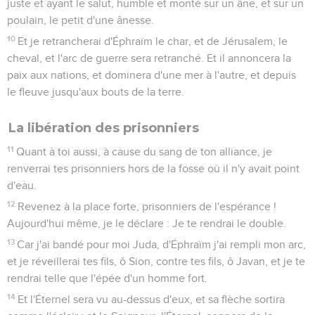
juste et ayant le salut, humble et monté sur un âne, et sur un
poulain, le petit d'une ânesse.
10
Et je retrancherai d'Éphraïm le char, et de Jérusalem, le
cheval, et l'arc de guerre sera retranché. Et il annoncera la
paix aux nations, et dominera d'une mer à l'autre, et depuis
le fleuve jusqu'aux bouts de la terre.
La libération des prisonniers
11
Quant à toi aussi, à cause du sang de ton alliance, je
renverrai tes prisonniers hors de la fosse où il n'y avait point
d'eau.
12
Revenez à la place forte, prisonniers de l'espérance !
Aujourd'hui même, je le déclare : Je te rendrai le double.
13
Car j'ai bandé pour moi Juda, d'Éphraïm j'ai rempli mon arc,
et je réveillerai tes fils, ô Sion, contre tes fils, ô Javan, et je te
rendrai telle que l'épée d'un homme fort.
14
Et l'Éternel sera vu au-dessus d'eux, et sa flèche sortira