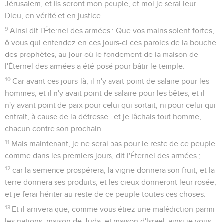
Jérusalem, et ils seront mon peuple, et moi je serai leur
Dieu, en vérité et en justice.
9
Ainsi dit l'Éternel des armées : Que vos mains soient fortes,
ô vous qui entendez en ces jours-ci ces paroles de la bouche
des prophètes, au jour où le fondement de la maison de
l'Éternel des armées a été posé pour bâtir le temple.
10
Car avant ces jours-là, il n'y avait point de salaire pour les
hommes, et il n'y avait point de salaire pour les bêtes, et il
n'y avant point de paix pour celui qui sortait, ni pour celui qui
entrait, à cause de la détresse ; et je lâchais tout homme,
chacun contre son prochain.
11
Mais maintenant, je ne serai pas pour le reste de ce peuple
comme dans les premiers jours, dit l'Éternel des armées ;
12
car la semence prospérera, la vigne donnera son fruit, et la
terre donnera ses produits, et les cieux donneront leur rosée,
et je ferai hériter au reste de ce peuple toutes ces choses.
13
Et il arrivera que, comme vous étiez une malédiction parmi
les nations, maison de Juda, et maison d'Israël, ainsi je vous