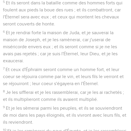
5
Et ils seront dans la bataille comme des hommes forts qui
foulent aux pieds la boue des rues ; et ils combattront, car
l'Éternel sera avec eux ; et ceux qui montent les chevaux
seront couverts de honte.
6
Et je rendrai forte la maison de Juda, et je sauverai la
maison de Joseph, et je les ramènerai, car j'userai de
miséricorde envers eux ; et ils seront comme si je ne les
avais pas rejetés ; car je suis l'Éternel, leur Dieu, et je les
exaucerai.
7
Et ceux d'Éphraïm seront comme un homme fort, et leur
coeur se réjouira comme par le vin, et leurs fils le verront et
se réjouiront ; leur coeur s'égayera en l'Éternel.
8
Je les sifflerai et je les rassemblerai, car je les ai rachetés ;
et ils multiplieront comme ils avaient multiplié.
9
Et je les sèmerai parmi les peuples, et ils se souviendront
de moi dans les pays éloignés, et ils vivront avec leurs fils, et
ils reviendront.
10
Et je les ramènerai du pays d'Égypte, et je les rassemblerai