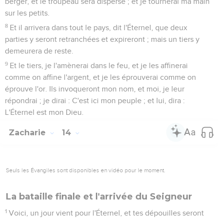
berger, et le troupeau sera dispersé ; et je tournerai ma main
sur les petits.
8
Et il arrivera dans tout le pays, dit l'Éternel, que deux
parties y seront retranchées et expireront ; mais un tiers y
demeurera de reste.
9
Et le tiers, je l'amènerai dans le feu, et je les affinerai
comme on affine l'argent, et je les éprouverai comme on
éprouve l'or. Ils invoqueront mon nom, et moi, je leur
répondrai ; je dirai : C'est ici mon peuple ; et lui, dira :
L'Éternel est mon Dieu.
Zacharie
14
Seuls les Évangiles sont disponibles en vidéo pour le moment.
La bataille finale et l'arrivée du Seigneur
1
Voici, un jour vient pour l'Éternel, et tes dépouilles seront