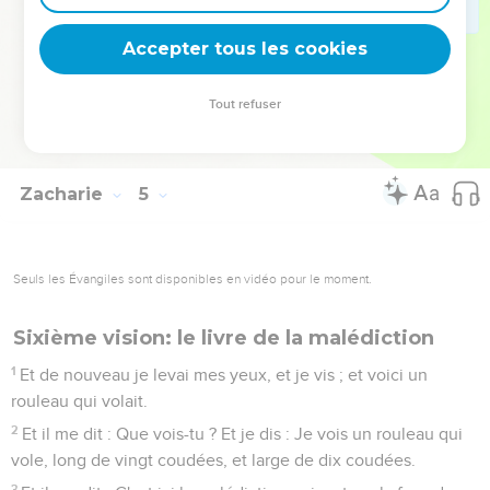
deux branches des oliviers qui, à côté des deux conduits
d'or, déversent l'or d'elles-mêmes ?
Accepter tous les cookies
13
Et il me parla, disant : Ne sais-tu pas ce qu'elles sont ? Et je
dis : Non, mon seigneur.
Tout refuser
14
Et il dit : Ce sont les deux fils de l'huile, qui se tiennent
auprès du Seigneur de toute la terre.
Zacharie
5
Seuls les Évangiles sont disponibles en vidéo pour le moment.
Sixième vision: le livre de la malédiction
1
Et de nouveau je levai mes yeux, et je vis ; et voici un
rouleau qui volait.
2
Et il me dit : Que vois-tu ? Et je dis : Je vois un rouleau qui
vole, long de vingt coudées, et large de dix coudées.
3