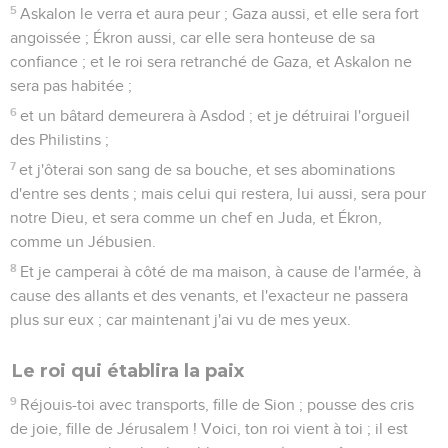
5
Askalon le verra et aura peur ; Gaza aussi, et elle sera fort
angoissée ; Ékron aussi, car elle sera honteuse de sa
confiance ; et le roi sera retranché de Gaza, et Askalon ne
sera pas habitée ;
6
et un bâtard demeurera à Asdod ; et je détruirai l'orgueil
des Philistins ;
7
et j'ôterai son sang de sa bouche, et ses abominations
d'entre ses dents ; mais celui qui restera, lui aussi, sera pour
notre Dieu, et sera comme un chef en Juda, et Ékron,
comme un Jébusien.
8
Et je camperai à côté de ma maison, à cause de l'armée, à
cause des allants et des venants, et l'exacteur ne passera
plus sur eux ; car maintenant j'ai vu de mes yeux.
Le roi qui établira la paix
9
Réjouis-toi avec transports, fille de Sion ; pousse des cris
de joie, fille de Jérusalem ! Voici, ton roi vient à toi ; il est