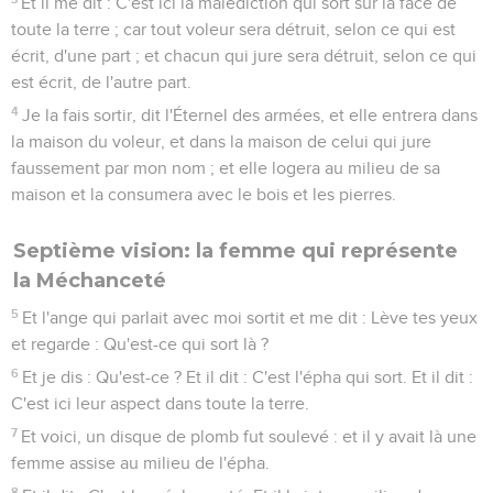
Et il me dit : C'est ici la malédiction qui sort sur la face de
toute la terre ; car tout voleur sera détruit, selon ce qui est
écrit, d'une part ; et chacun qui jure sera détruit, selon ce qui
est écrit, de l'autre part.
4
Je la fais sortir, dit l'Éternel des armées, et elle entrera dans
la maison du voleur, et dans la maison de celui qui jure
faussement par mon nom ; et elle logera au milieu de sa
maison et la consumera avec le bois et les pierres.
Septième vision: la femme qui représente
la Méchanceté
5
Et l'ange qui parlait avec moi sortit et me dit : Lève tes yeux
et regarde : Qu'est-ce qui sort là ?
6
Et je dis : Qu'est-ce ? Et il dit : C'est l'épha qui sort. Et il dit :
C'est ici leur aspect dans toute la terre.
7
Et voici, un disque de plomb fut soulevé : et il y avait là une
femme assise au milieu de l'épha.
8