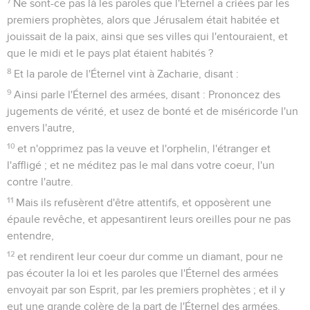
7
Ne sont-ce pas là les paroles que l'Éternel a criées par les
premiers prophètes, alors que Jérusalem était habitée et
jouissait de la paix, ainsi que ses villes qui l'entouraient, et
que le midi et le pays plat étaient habités ?
8
Et la parole de l'Éternel vint à Zacharie, disant :
9
Ainsi parle l'Éternel des armées, disant : Prononcez des
jugements de vérité, et usez de bonté et de miséricorde l'un
envers l'autre,
10
et n'opprimez pas la veuve et l'orphelin, l'étranger et
l'affligé ; et ne méditez pas le mal dans votre coeur, l'un
contre l'autre.
11
Mais ils refusèrent d'être attentifs, et opposèrent une
épaule revêche, et appesantirent leurs oreilles pour ne pas
entendre,
12
et rendirent leur coeur dur comme un diamant, pour ne
pas écouter la loi et les paroles que l'Éternel des armées
envoyait par son Esprit, par les premiers prophètes ; et il y
eut une grande colère de la part de l'Éternel des armées.