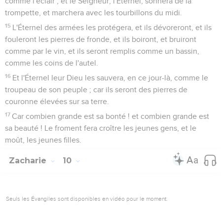
comme l'éclair ; et le Seigneur, l'Éternel, sonnera de la
trompette, et marchera avec les tourbillons du midi.
15
L'Éternel des armées les protégera, et ils dévoreront, et ils
fouleront les pierres de fronde, et ils boiront, et bruiront
comme par le vin, et ils seront remplis comme un bassin,
comme les coins de l'autel.
16
Et l'Éternel leur Dieu les sauvera, en ce jour-là, comme le
troupeau de son peuple ; car ils seront des pierres de
couronne élevées sur sa terre.
17
Car combien grande est sa bonté ! et combien grande est
sa beauté ! Le froment fera croître les jeunes gens, et le
moût, les jeunes filles.
Zacharie
10
Seuls les Évangiles sont disponibles en vidéo pour le moment.