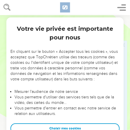
disant : C'est ici la parole de l'Éternel à Zorobabel, disant : Ni
par force, ni par puissance, mais par mon Esprit, dit l'Éternel
des armées.
Darby
7
Qui es-tu, grande montagne, devant Zorobabel ? Tu
Votre vie privée est importante
Zacharie
4
deviendras une plaine ; et il fera sortir la pierre du faîte avec
pour nous
des acclamations : Grâce, grâce sur elle !
8
Et la parole de l'Éternel vint à moi, disant :
En cliquant sur le bouton « Accepter tous les cookies », vous
9
Les mains de Zorobabel ont fondé cette maison, et ses
acceptez que TopChrétien utilise des traceurs (comme des
cookies ou l'identifiant unique de votre compte utilisateur) et
mains l'achèveront ; et tu sauras que l'Éternel des armées
traite vos données à caractère personnel (comme vos
m'a envoyé vers vous.
données de navigation et les informations renseignées dans
10
Car qui a méprisé le jour des petites choses ? Ils se
votre compte utilisateur) dans les buts suivants :
réjouiront, ces sept-là, et verront le plomb dans la main de
Mesurer l'audience de notre service
Zorobabel : ce sont là les yeux de l'Éternel qui parcourent
Vous permettre d'utiliser des services tiers tels que de la
toute la terre.
vidéo, des cartes du monde…
11
Vous permettre d'entrer en contact avec notre service de
Et je répondis et lui dis : Que sont ces deux oliviers à la
relation aux utilisateurs.
droite du chandelier, et à sa gauche ?
12
Et je répondis une seconde fois et lui dis : Que sont les
Choisir mes cookies