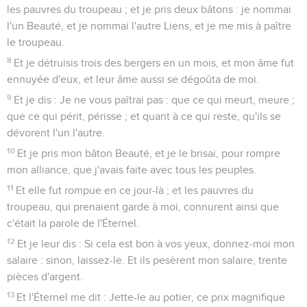
les pauvres du troupeau ; et je pris deux bâtons : je nommai
l'un Beauté, et je nommai l'autre Liens, et je me mis à paître
le troupeau.
8
Et je détruisis trois des bergers en un mois, et mon âme fut
ennuyée d'eux, et leur âme aussi se dégoûta de moi.
9
Et je dis : Je ne vous paîtrai pas : que ce qui meurt, meure ;
que ce qui périt, périsse ; et quant à ce qui reste, qu'ils se
dévorent l'un l'autre.
10
Et je pris mon bâton Beauté, et je le brisai, pour rompre
mon alliance, que j'avais faite avec tous les peuples.
11
Et elle fut rompue en ce jour-là ; et les pauvres du
troupeau, qui prenaient garde à moi, connurent ainsi que
c'était la parole de l'Éternel.
12
Et je leur dis : Si cela est bon à vos yeux, donnez-moi mon
salaire : sinon, laissez-le. Et ils pesèrent mon salaire, trente
pièces d'argent.
13
Et l'Éternel me dit : Jette-le au potier, ce prix magnifique