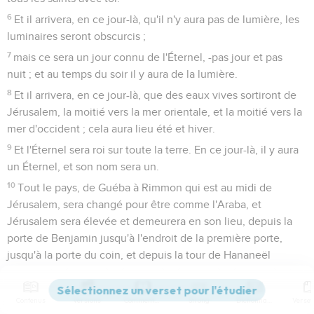
6
Et il arrivera, en ce jour-là, qu'il n'y aura pas de lumière, les
luminaires seront obscurcis ;
7
mais ce sera un jour connu de l'Éternel, -pas jour et pas
nuit ; et au temps du soir il y aura de la lumière.
8
Et il arrivera, en ce jour-là, que des eaux vives sortiront de
Jérusalem, la moitié vers la mer orientale, et la moitié vers la
mer d'occident ; cela aura lieu été et hiver.
9
Et l'Éternel sera roi sur toute la terre. En ce jour-là, il y aura
un Éternel, et son nom sera un.
10
Tout le pays, de Guéba à Rimmon qui est au midi de
Jérusalem, sera changé pour être comme l'Araba, et
Jérusalem sera élevée et demeurera en son lieu, depuis la
porte de Benjamin jusqu'à l'endroit de la première porte,
jusqu'à la porte du coin, et depuis la tour de Hananeël
jusqu'aux pressoirs du roi.
11
Et on y habitera, et il n'y aura plus d'anathème ; et
Contenus
Versions
Commentaires
Strong
Dictionnaire
Jérusalem habitera en sécurité.