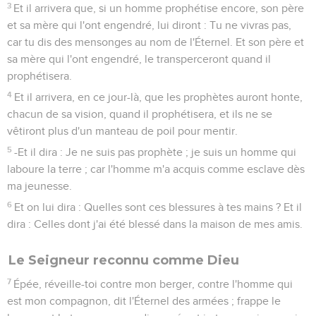
3
Et il arrivera que, si un homme prophétise encore, son père
et sa mère qui l'ont engendré, lui diront : Tu ne vivras pas,
car tu dis des mensonges au nom de l'Éternel. Et son père et
sa mère qui l'ont engendré, le transperceront quand il
prophétisera.
4
Et il arrivera, en ce jour-là, que les prophètes auront honte,
chacun de sa vision, quand il prophétisera, et ils ne se
vêtiront plus d'un manteau de poil pour mentir.
5
-Et il dira : Je ne suis pas prophète ; je suis un homme qui
laboure la terre ; car l'homme m'a acquis comme esclave dès
ma jeunesse.
6
Et on lui dira : Quelles sont ces blessures à tes mains ? Et il
dira : Celles dont j'ai été blessé dans la maison de mes amis.
Le Seigneur reconnu comme Dieu
7
Épée, réveille-toi contre mon berger, contre l'homme qui
est mon compagnon, dit l'Éternel des armées ; frappe le