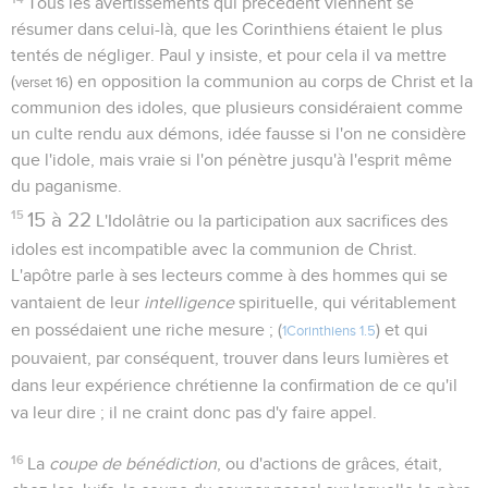
Tous les avertissements qui précèdent viennent se
résumer dans celui-là, que les Corinthiens étaient le plus
tentés de négliger. Paul y insiste, et pour cela il va mettre
(
) en opposition la communion au corps de Christ et la
verset 16
communion des idoles, que plusieurs considéraient comme
un culte rendu aux démons, idée fausse si l'on ne considère
que l'idole, mais vraie si l'on pénètre jusqu'à l'esprit même
du paganisme.
15
15 à 22
L'Idolâtrie ou la participation aux sacrifices des
idoles est incompatible avec la communion de Christ.
L'apôtre parle à ses lecteurs comme à des hommes qui se
vantaient de leur
intelligence
spirituelle, qui véritablement
en possédaient une riche mesure ; (
) et qui
1Corinthiens 1.5
pouvaient, par conséquent, trouver dans leurs lumières et
dans leur expérience chrétienne la confirmation de ce qu'il
va leur dire ; il ne craint donc pas d'y faire appel.
16
La
coupe de bénédiction
, ou d'actions de grâces, était,