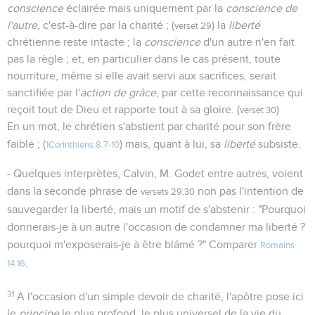
conscience
éclairée mais uniquement par la
conscience de
l'autre
, c'est-à-dire par la charité ; (
) la
liberté
verset 29
chrétienne reste intacte ; la
conscience
d'un autre n'en fait
pas la règle ; et, en particulier dans le cas présent, toute
nourriture, même si elle avait servi aux sacrifices, serait
sanctifiée par l'
action de grâce
, par cette reconnaissance qui
reçoit tout de Dieu et rapporte tout à sa gloire. (
)
verset 30
En un mot, le chrétien s'abstient par charité pour son frère
faible ; (
) mais, quant à lui, sa
liberté
subsiste.
1Corinthiens 8.7-10
- Quelques interprètes, Calvin, M. Godet entre autres, voient
dans la seconde phrase de
non pas l'intention de
versets 29,30
sauvegarder la liberté, mais un motif de s'abstenir : "Pourquoi
donnerais-je à un autre l'occasion de condamner ma liberté ?
pourquoi m'exposerais-je à être blâmé ?" Comparer
Romains
.
14.16
31
A l'occasion d'un simple devoir de charité, l'apôtre pose ici
le
principe
le plus profond, le plus universel de la vie du