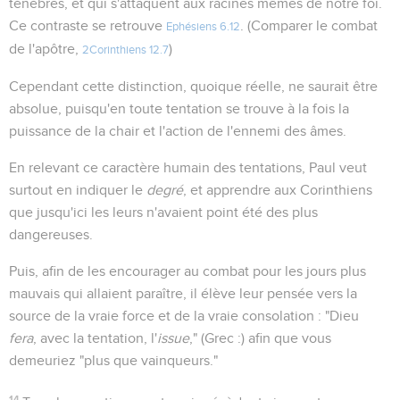
ténèbres, et qui s'attaquent aux racines mêmes de notre foi.
Ce contraste se retrouve
. (Comparer le combat
Ephésiens 6.12
de l'apôtre,
)
2Corinthiens 12.7
Cependant cette distinction, quoique réelle, ne saurait être
absolue, puisqu'en toute tentation se trouve à la fois la
puissance de la chair et l'action de l'ennemi des âmes.
En relevant ce caractère humain des tentations, Paul veut
surtout en indiquer le
degré
, et apprendre aux Corinthiens
que jusqu'ici les leurs n'avaient point été des plus
dangereuses.
Puis, afin de les encourager au combat pour les jours plus
mauvais qui allaient paraître, il élève leur pensée vers la
source de la vraie force et de la vraie consolation : "Dieu
fera
, avec la tentation, l'
issue
," (Grec :) afin que vous
demeuriez "plus que vainqueurs."
14