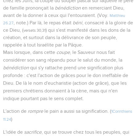
chez les Juifs, la coupe du souper pascal sur laquelle le père
de famille prononçait la
bénédiction
en remerciant Dieu,
avant de la donner à ceux qui l'entouraient. (Voy.
Matthieu
, note.) Par là, le repas était
béni
, consacré à la gloire de
26.27
ce Dieu, (
) qui s'est manifesté dans les dons de la
versets 30,31
création, et surtout dans la délivrance de son peuple,
rappelée à tout Israélite par la Pâque.
Mais lorsque, dans cette
coupe
, le Sauveur nous fait
considérer son sang répandu pour le salut du monde, la
bénédiction
qui s'y rattache prend une signification plus
profonde : c'est l'action de grâces pour le don ineffable de
Dieu. De là le nom d'eucharistie (action de grâce), que les
premiers chrétiens donnaient à la cène, mais qui n'en
indique pourtant pas le sens complet.
L'action de
rompre
le pain a aussi sa signification. (
1Corinthiens
)
11.24
L'idée de
sacrifice
, qui se trouve chez tous les peuples, qui