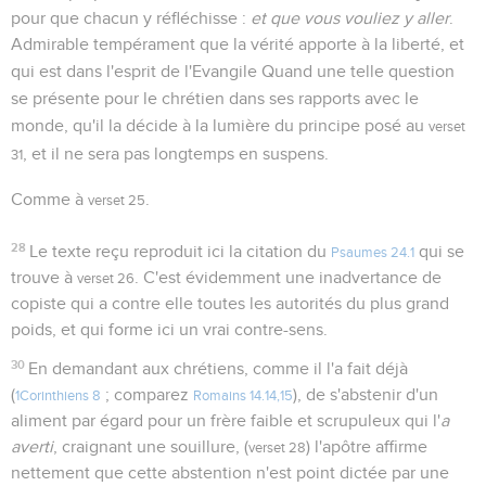
pour que chacun y réfléchisse :
et que vous vouliez y aller
.
Admirable tempérament que la vérité apporte à la liberté, et
qui est dans l'esprit de l'Evangile Quand une telle question
se présente pour le chrétien dans ses rapports avec le
monde, qu'il la décide à la lumière du principe posé au
verset
, et il ne sera pas longtemps en suspens.
31
Comme à
.
verset 25
28
Le texte reçu reproduit ici la citation du
qui se
Psaumes 24.1
trouve à
. C'est évidemment une inadvertance de
verset 26
copiste qui a contre elle toutes les autorités du plus grand
poids, et qui forme ici un vrai contre-sens.
30
En demandant aux chrétiens, comme il l'a fait déjà
(
; comparez
), de s'abstenir d'un
1Corinthiens 8
Romains 14.14,15
aliment par égard pour un frère faible et scrupuleux qui l'
a
averti
, craignant une souillure, (
) l'apôtre affirme
verset 28
nettement que cette abstention n'est point dictée par une