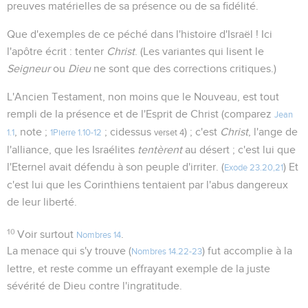
preuves matérielles de sa présence ou de sa fidélité.
Que d'exemples de ce péché dans l'histoire d'Israël ! Ici
l'apôtre écrit : tenter
Christ
. (Les variantes qui lisent le
Seigneur
ou
Dieu
ne sont que des corrections critiques.)
L'Ancien Testament, non moins que le Nouveau, est tout
rempli de la présence et de l'Esprit de Christ (comparez
Jean
, note ;
; cidessus
) ; c'est
Christ
, l'ange de
1.1
1Pierre 1.10-12
verset 4
l'alliance, que les Israélites
tentèrent
au désert ; c'est lui que
l'Eternel avait défendu à son peuple d'irriter. (
) Et
Exode 23.20,21
c'est lui que les Corinthiens tentaient par l'abus dangereux
de leur liberté.
10
Voir surtout
.
Nombres 14
La menace qui s'y trouve (
) fut accomplie à la
Nombres 14.22-23
lettre, et reste comme un effrayant exemple de la juste
sévérité de Dieu contre l'ingratitude.