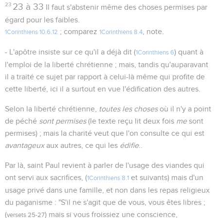
23
23 à 33
Il faut s'abstenir même des choses permises par
égard pour les faibles.
; comparez
, note.
1Corinthiens 10.6
.
12
1Corinthiens 8.4
- L'apôtre insiste sur ce qu'il a déjà dit (
) quant à
1Corinthiens 6
l'emploi de la liberté chrétienne ; mais, tandis qu'auparavant
il a traité ce sujet par rapport à celui-là même qui profite de
cette liberté, ici il a surtout en vue l'édification des autres.
Selon la liberté chrétienne,
toutes les choses
où il n'y a point
de péché
sont permises
(le texte reçu lit deux fois
me
sont
permises) ; mais la charité veut que l'on consulte ce qui est
avantageux
aux autres, ce qui les
édifie
..
Par là, saint Paul revient à parler de l'usage des viandes qui
ont servi aux sacrifices, (
et suivants) mais d'un
1Corinthiens 8.1
usage privé dans une famille, et non dans les repas religieux
du paganisme : "S'il ne s'agit que de vous, vous êtes libres ;
(
) mais si vous froissiez une conscience,
versets 25-27