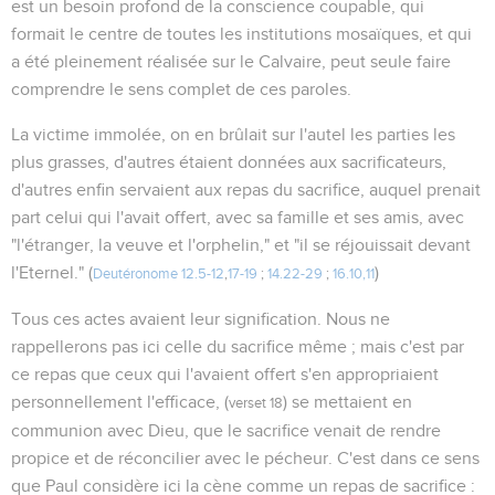
est un besoin profond de la conscience coupable, qui
formait le centre de toutes les institutions mosaïques, et qui
a été pleinement réalisée sur le Calvaire, peut seule faire
comprendre le sens complet de ces paroles.
La victime immolée, on en brûlait sur l'autel les parties les
plus grasses, d'autres étaient données aux sacrificateurs,
d'autres enfin servaient aux repas du sacrifice, auquel prenait
part celui qui l'avait offert, avec sa famille et ses amis, avec
"l'étranger, la veuve et l'orphelin," et "il se réjouissait devant
l'Eternel." (
)
Deutéronome 12.5-12
,
17-19
;
14.22-29
;
16.10,11
Tous ces actes avaient leur signification. Nous ne
rappellerons pas ici celle du sacrifice même ; mais c'est par
ce repas que ceux qui l'avaient offert s'en appropriaient
personnellement l'efficace, (
) se mettaient en
verset 18
communion avec Dieu, que le sacrifice venait de rendre
propice et de réconcilier avec le pécheur. C'est dans ce sens
que Paul considère ici la cène comme un repas de sacrifice :