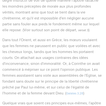
degré instructif de voir de quelle manière l'apôtre rattache
les moindres préceptes de morale aux plus profondes
vérités, montrant ainsi que tout se tient dans la vie
chrétienne, et qu'il est impossible d'en négliger aucune
partie sans fouler aux pieds le fondement même sur lequel
elle repose. (Voir surtout son point de départ,
)
verset 3
Dans tout l'Orient, et aussi en Grèce, les mœurs voulaient
que les femmes ne parussent en public que voilées et avec
les cheveux longs, tandis que les hommes les portaient
courts. On attachait aux usages contraires des idées
d'inconvenance, sinon d'immoralité. Or, à Corinthe on avait
commencé à mépriser sur ce point l'opinion publique. Les
femmes assistaient sans voile aux assemblées de l'Eglise, se
fondant sans doute sur le principe de la liberté chrétienne
prêché par Paul lui-même, et sur celui de l'égalité de
l'homme et de la femme devant Dieu. (
)
Galates 3.28
Quelque vrais que soient ces principes eux-mêmes, l'apôtre