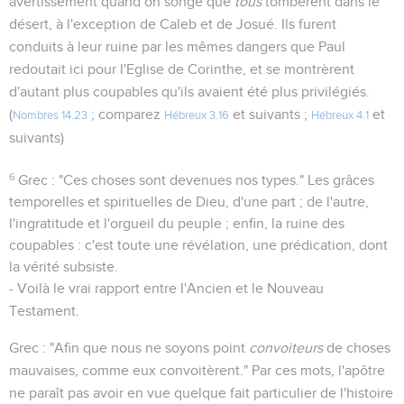
avertissement quand on songe que
tous
tombèrent dans le
désert, à l'exception de Caleb et de Josué. Ils furent
conduits à leur ruine par les mêmes dangers que Paul
redoutait ici pour l'Eglise de Corinthe, et se montrèrent
d'autant plus coupables qu'ils avaient été plus privilégiés.
(
; comparez
et suivants ;
et
Nombres 14.23
Hébreux 3.16
Hébreux 4.1
suivants)
6
Grec : "Ces choses sont devenues nos types." Les grâces
temporelles et spirituelles de Dieu, d'une part ; de l'autre,
l'ingratitude et l'orgueil du peuple ; enfin, la ruine des
coupables : c'est toute une révélation, une prédication, dont
la vérité subsiste.
- Voilà le vrai rapport entre l'Ancien et le Nouveau
Testament.
Grec : "Afin que nous ne soyons point
convoiteurs
de choses
mauvaises, comme eux convoitèrent." Par ces mots, l'apôtre
ne paraît pas avoir en vue quelque fait particulier de l'histoire