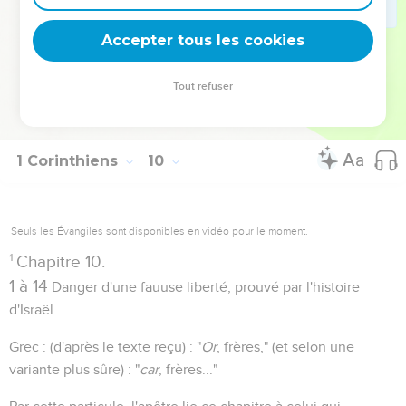
la plus funeste. Voilà pourquoi l'apôtre renonce plutôt aux
Accepter tous les cookies
droits et aux libertés que l'Evangile lui accorde.
Tout refuser
Autres ressources sur theotex.org, contact theotex@gmail.com
1 Corinthiens
10
Seuls les Évangiles sont disponibles en vidéo pour le moment.
1
Chapitre 10.
1 à 14
Danger d'une fauuse liberté, prouvé par l'histoire
d'Israël.
Grec : (d'après le texte reçu) : "
Or
, frères," (et selon une
variante plus sûre) : "
car
, frères..."