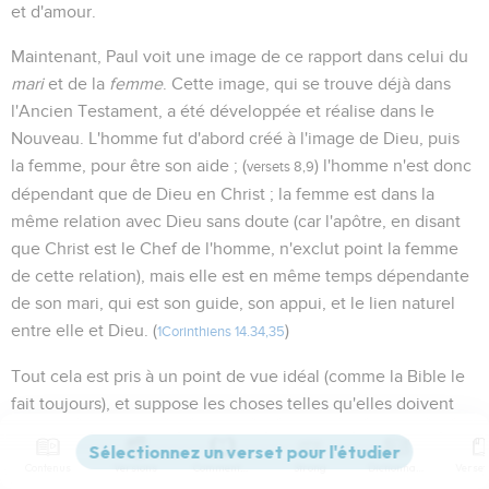
et d'amour.
Maintenant, Paul voit une image de ce rapport dans celui du
mari
et de la
femme
. Cette image, qui se trouve déjà dans
l'Ancien Testament, a été développée et réalise dans le
Nouveau. L'homme fut d'abord créé à l'image de Dieu, puis
la femme, pour être son aide ; (
) l'homme n'est donc
versets 8,9
dépendant que de Dieu en Christ ; la femme est dans la
même relation avec Dieu sans doute (car l'apôtre, en disant
que Christ est le Chef de l'homme, n'exclut point la femme
de cette relation), mais elle est en même temps dépendante
de son mari, qui est son guide, son appui, et le lien naturel
entre elle et Dieu. (
)
1Corinthiens 14.34,35
Tout cela est pris à un point de vue idéal (comme la Bible le
fait toujours), et suppose les choses telles qu'elles doivent
être ou devenir.
Contenus
Versions
Commentaires
Strong
Dictionnaire
Il y a plus : cette dépendance de la femme n'est que pour le