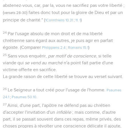
abstenez-vous, car, par la, vous ne sacrifiez pas votre liberté ;
(
) faites donc tout pour la gloire de Dieu et par un
versets 28-30
principe de charité." (
)
1Corinthiens 10.31
;
11. 1
24
Par l'usage absolu de mon droit et de ma liberté
chrétienne sans égard aux autres, je puis agir en parfait
égoïste. (Comparer
)
Philippiens 2.4
;
Romains 15.1
25
Sans vous enquérir,
par motif de conscience
, si telle
viande qui
se vend au marché
n'a point fait partie d'une
victime offerte en sacrifice.
La grande raison de cette liberté se trouve au verset suivant.
26
Le Seigneur a tout créé pour l'usage de l'homme.
Psaumes
.
24.1
;
Psaumes 50.10
27
Ainsi, d'une part, l'apôtre ne défend pas au chrétien
d'accepter l'invitation d'un
infidèle
; mais comme, d'autre
part, il se passait souvent dans ces repas, même privés, des
choses propres à révolter une conscience délicate il ajoute,