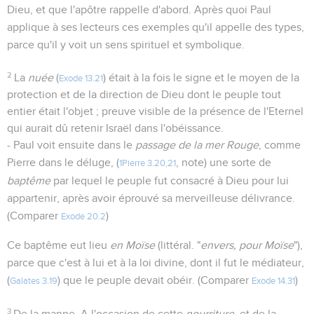
Dieu, et que l'apôtre rappelle d'abord. Après quoi Paul
applique à ses lecteurs ces exemples qu'il appelle des types,
parce qu'il y voit un sens spirituel et symbolique.
2
La
nuée
(
) était à la fois le signe et le moyen de la
Exode 13.21
protection et de la direction de Dieu dont le peuple tout
entier était l'objet ; preuve visible de la présence de l'Eternel
qui aurait dû retenir Israël dans l'obéissance.
- Paul voit ensuite dans le
passage de la mer Rouge
, comme
Pierre dans le déluge, (
, note) une sorte de
1Pierre 3.20,21
baptême
par lequel le peuple fut consacré à Dieu pour lui
appartenir, après avoir éprouvé sa merveilleuse délivrance.
(Comparer
)
Exode 20.2
Ce baptême eut lieu
en Moïse
(littéral. "
envers, pour Moïse
"),
parce que c'est à lui et à la loi divine, dont il fut le médiateur,
(
) que le peuple devait obéir. (Comparer
)
Galates 3.19
Exode 14.31
3
De la manne. A l'occasion de cette
nourriture
, et de la