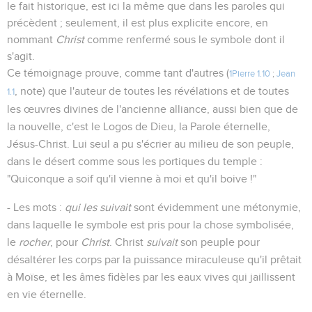
le fait historique, est ici la même que dans les paroles qui
précèdent ; seulement, il est plus explicite encore, en
nommant
Christ
comme renfermé sous le symbole dont il
s'agit.
Ce témoignage prouve, comme tant d'autres (
1Pierre 1.10
;
Jean
, note) que l'auteur de toutes les révélations et de toutes
1.1
les œuvres divines de l'ancienne alliance, aussi bien que de
la nouvelle, c'est le Logos de Dieu, la Parole éternelle,
Jésus-Christ. Lui seul a pu s'écrier au milieu de son peuple,
dans le désert comme sous les portiques du temple :
"Quiconque a soif qu'il vienne à moi et qu'il boive !"
- Les mots :
qui les suivait
sont évidemment une métonymie,
dans laquelle le symbole est pris pour la chose symbolisée,
le
rocher
, pour
Christ
. Christ
suivait
son peuple pour
désaltérer les corps par la puissance miraculeuse qu'il prêtait
à Moïse, et les âmes fidèles par les eaux vives qui jaillissent
en vie éternelle.