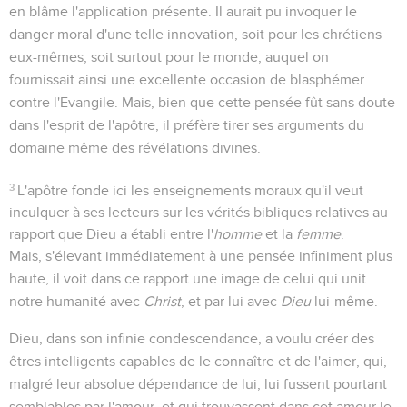
en blâme l'application présente. Il aurait pu invoquer le
danger moral d'une telle innovation, soit pour les chrétiens
eux-mêmes, soit surtout pour le monde, auquel on
fournissait ainsi une excellente occasion de blasphémer
contre l'Evangile. Mais, bien que cette pensée fût sans doute
dans l'esprit de l'apôtre, il préfère tirer ses arguments du
domaine même des révélations divines.
3
L'apôtre fonde ici les enseignements moraux qu'il veut
inculquer à ses lecteurs sur les vérités bibliques relatives au
rapport que Dieu a établi entre l'
homme
et la
femme
.
Mais, s'élevant immédiatement à une pensée infiniment plus
haute, il voit dans ce rapport une image de celui qui unit
notre humanité avec
Christ
, et par lui avec
Dieu
lui-même.
Dieu, dans son infinie condescendance, a voulu créer des
êtres intelligents capables de le connaître et de l'aimer, qui,
malgré leur absolue dépendance de lui, lui fussent pourtant
semblables par l'amour, et qui trouvassent dans cet amour le