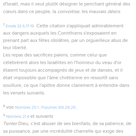
d'Israël, mais il veut plutôt désigner le penchant général des
cœurs dans ce peuple, la
convoitise
, les mauvais
désirs
.
7
. Cette citation s'appliquait admirablement
Exode 32.6
,
17-19
aux dangers auxquels les Corinthiens s'exposaient en
prenant part aux fêtes idolâtres, par un orgueilleux abus de
leur liberté.
Les repas des sacrifices païens, comme celui que
célébrèrent alors les Israélites en l'honneur du veau d'or
étaient toujours accompagnés de jeux et de danses, et il
était impossible que l'âme chrétienne en ressortît sans
souillure, ce que l'apôtre donne clairement à entendre dans
les versets suivants.
8
voir
.
Nombres 25.1
;
Psaumes 106.28,29
9
et suivants
Nombres 21.4
Tenter
Dieu, c'est abuser de ses bienfaits, de sa patience, de
sa puissance, par une incrédulité charnelle qui exige des