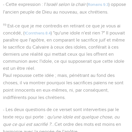
- Cette expression : l'
Israël selon la chair
(
) oppose
Romains 9.3
l'ancien peuple de Dieu au nouveau, aux chrétiens.
19
Est-ce que je me contredis en retirant ce que je vous ai
concédé, (
) "qu'une idole n'est rien ?" Il pouvait
1Corinthiens 8.4
paraître que l'apôtre, en comparant le sacrifice juif et même
le sacrifice du Calvaire à ceux des idoles, conférait à ces
derniers une réalité qui mettait ceux qui les offrent en
communion avec l'idole, ce qui supposerait que cette idole
est un être réel.
Paul repousse cette idée ; mais, pénétrant au fond des
choses, il va montrer pourquoi les sacrifices païens ne sont
point innocents en eux-mêmes, ni, par conséquent,
indifférents pour les chrétiens.
- Les deux questions de ce verset sont interverties par le
texte reçu qui porte :
qu'une idole est quelque chose, ou
que ce qui est sacrifié ?
...Cet ordre des mots est moins en
harmonie avec la pensée de l'apôtre.