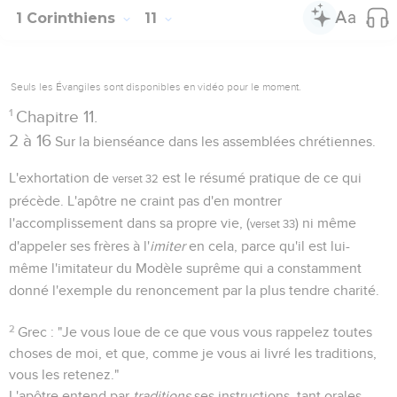
1 Corinthiens
11
Seuls les Évangiles sont disponibles en vidéo pour le moment.
1
Chapitre 11.
2 à 16
Sur la bienséance dans les assemblées chrétiennes.
L'exhortation de
est le résumé pratique de ce qui
verset 32
précède. L'apôtre ne craint pas d'en montrer
l'accomplissement dans sa propre vie, (
) ni même
verset 33
d'appeler ses frères à l'
imiter
en cela, parce qu'il est lui-
même l'imitateur du Modèle suprême qui a constamment
donné l'exemple du renoncement par la plus tendre charité.
2
Grec : "Je vous loue de ce que vous vous rappelez toutes
choses de moi, et que, comme je vous ai livré les traditions,
vous les retenez."
L'apôtre entend par
traditions
ses instructions, tant orales