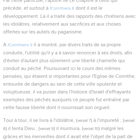
Par cette particule, l'apôtre lie ce chapitre à celui qui
précède, et surtout à
dont il est le
1Corinthiens 8
développement. Là il a traité des rapports des chrétiens avec
les idolâtres, relativement aux sacrifices et aux choses
offertes sur les autels du paganisme.
A
il a montré, par divers traits de sa propre
1Corinthiens 9
conduite, l'utilité qu'il y a à savoir renoncer à ses droits, afin
d'éviter d'autant plus sûrement une liberté charnelle qui
conduit au péché. Poursuivant ici le cours des mêmes
pensées, qui étaient si importantes pour l'Eglise de Corinthe,
entourée de dangers au sein de cette ville opulente et
voluptueuse, il va puiser dans l'histoire d'Israël d'effrayants
exemples des péchés auxquels ce peuple fut entraîné par
cette fausse liberté dont il nourrissait son orgueil.
Tour à tour, il se livra à l'idolâtrie, (
) à l'impureté ; (
verset 7
verset
) il tenta Dieu ; (
) il murmura, (
) malgré les
8
verset 9
verset 10
grâces et les merveilles dont il avait été l'objet de la part de