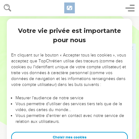
dans son propre corps, dans une liberté charnelle qu'il tient
assujettie. (
)
Romains 8.13
;
1Pierre 2.11
Bible annotée
"Il ne veut pas plaider la cause d'un faux
qu'il
ascétisme
Votre vie privée est importante
1 Corinthiens
9
condamne lui-même, (
) mais bien dompter
Colossiens 2.23
pour nous
une indépendance licencieuse, et exhorter les Corinthiens
à crucifier la chair et ses convoitises (
) dans un
Galates 5.13-24
En cliquant sur le bouton « Accepter tous les cookies », vous
esprit vraiment chrétien. Nous pouvons donc admettre que
acceptez que TopChrétien utilise des traceurs (comme des
Paul jugeait qu'il ne lui eût pas été bon d'abandonner son
cookies ou l'identifiant unique de votre compte utilisateur) et
métier manuel pour ne se livrer qu'à sa vocation
traite vos données à caractère personnel (comme vos
données de navigation et les informations renseignées dans
apostolique, sans pourtant vouloir faire de sa conduite une
votre compte utilisateur) dans les buts suivants :
loi pour d'autres. Cette position de son choix (tout en ayant
le droit d'en agir autrement,
), montre une grande
verset 6
Mesurer l'audience de notre service
délicatesse de conscience, beaucoup de sévérité pour lui-
Vous permettre d'utiliser des services tiers tels que de la
vidéo, des cartes du monde…
même, unie à beaucoup de tolérance pour les autres."
Vous permettre d'entrer en contact avec notre service de
Olshausen.
relation aux utilisateurs.
Avoir longtemps annoncé à d'autres le salut, et s'en voir
Choisir mes cookies
finalement soi-même exclu, ce serait être victime de l'illusion