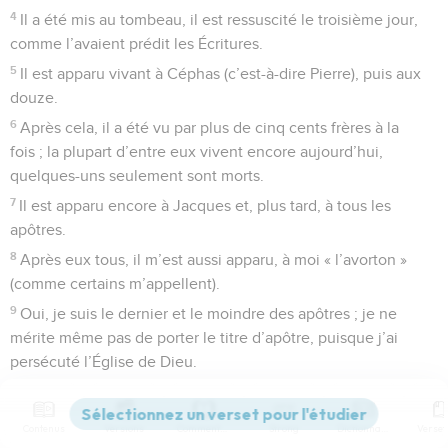
4
Il a été mis au tombeau, il est ressuscité le troisième jour,
comme l’avaient prédit les Écritures.
5
Il est apparu vivant à Céphas (c’est-à-dire Pierre), puis aux
douze.
6
Après cela, il a été vu par plus de cinq cents frères à la
fois ; la plupart d’entre eux vivent encore aujourd’hui,
quelques-uns seulement sont morts.
7
Il est apparu encore à Jacques et, plus tard, à tous les
apôtres.
8
Après eux tous, il m’est aussi apparu, à moi « l’avorton »
(comme certains m’appellent).
9
Oui, je suis le dernier et le moindre des apôtres ; je ne
mérite même pas de porter le titre d’apôtre, puisque j’ai
persécuté l’Église de Dieu.
10
Ce que je suis à présent, c’est à la grâce de Dieu que je le
dois, et cette grâce n’est pas demeurée stérile, loin de là :
Contenus
Versions
Commentaires
Strong
Dictionnaire
j’ai travaillé plus que tous les autres. Moi ? Non, mais la grâce