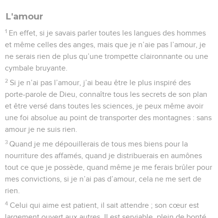
L'amour
1
En effet, si je savais parler toutes les langues des hommes
et même celles des anges, mais que je n’aie pas l’amour, je
ne serais rien de plus qu’une trompette claironnante ou une
cymbale bruyante.
2
Si je n’ai pas l’amour, j’ai beau être le plus inspiré des
porte-parole de Dieu, connaître tous les secrets de son plan
et être versé dans toutes les sciences, je peux même avoir
une foi absolue au point de transporter des montagnes : sans
amour je ne suis rien.
3
Quand je me dépouillerais de tous mes biens pour la
nourriture des affamés, quand je distribuerais en aumônes
tout ce que je possède, quand même je me ferais brûler pour
mes convictions, si je n’ai pas d’amour, cela ne me sert de
rien.
4
Celui qui aime est patient, il sait attendre ; son cœur est
largement ouvert aux autres. Il est serviable, plein de bonté