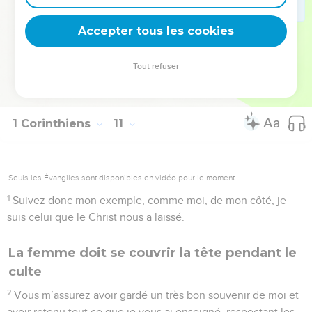
et de leurs intérêts. Je ne considère pas ce qui me serait
agréable ou avantageux, mais je pense aux multitudes
Accepter tous les cookies
d’hommes perdus, cherchant à les conduire au salut.
Tout refuser
© 2013 - 2010 BLF Editions
1 Corinthiens
11
Seuls les Évangiles sont disponibles en vidéo pour le moment.
1
Suivez donc mon exemple, comme moi, de mon côté, je
suis celui que le Christ nous a laissé.
La femme doit se couvrir la tête pendant le
culte
2
Vous m’assurez avoir gardé un très bon souvenir de moi et
avoir retenu tout ce que je vous ai enseigné, respectant les