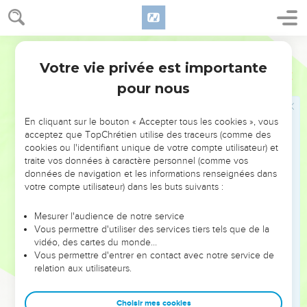
mais la sienne. — Mais pourquoi, (demandez-vous,) ma
conscience serait-elle régie par une conscience étrangère et
pourquoi ma liberté serait-elle mise en question par des
Parole Vivante
jugements d’autrui ?
Votre vie privée est importante
1 Corinthiens
10
30
Si je mange d’un cœur reconnaissant et que je remercie
pour nous
Dieu pour les aliments dont je jouis, pourquoi serais-je
critiqué ou calomnié au sujet d’un aliment pour lequel je
En cliquant sur le bouton « Accepter tous les cookies », vous
rends grâce à Dieu ? —
acceptez que TopChrétien utilise des traceurs (comme des
31
Parce que, soit que vous mangiez, soit que vous buviez,
cookies ou l'identifiant unique de votre compte utilisateur) et
traite vos données à caractère personnel (comme vos
soit que vous fassiez quelque autre chose, vous devez tout
données de navigation et les informations renseignées dans
faire pour la gloire de Dieu.
votre compte utilisateur) dans les buts suivants :
32
Il faut donc que rien, dans votre comportement, ne soit un
sujet de scandale ou une occasion de chute, ni pour les
Mesurer l'audience de notre service
Vous permettre d'utiliser des services tiers tels que de la
Juifs, ni pour les non-Juifs, ni pour les membres de l’Église
vidéo, des cartes du monde…
de Dieu.
Vous permettre d'entrer en contact avec notre service de
33
relation aux utilisateurs.
C’est d’après ces principes que j’agis moi-même : je
m’efforce, en toutes circonstances, de m’adapter à tous les
hommes en tenant compte de leurs opinions, de leurs désirs
Choisir mes cookies