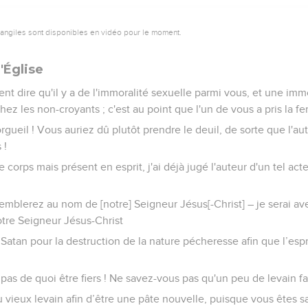
vangiles sont disponibles en vidéo pour le moment.
'Église
 dire qu'il y a de l'immoralité sexuelle parmi vous, et une immor
 les non-croyants ; c'est au point que l'un de vous a pris la 
orgueil ! Vous auriez dû plutôt prendre le deuil, de sorte que l'au
 !
corps mais présent en esprit, j'ai déjà jugé l'auteur d'un tel act
mblerez au nom de [notre] Seigneur Jésus[-Christ] – je serai ave
otre Seigneur Jésus-Christ
Satan pour la destruction de la nature pécheresse afin que l’espri
as de quoi être fiers ! Ne savez-vous pas qu'un peu de levain fai
u vieux levain afin d’être une pâte nouvelle, puisque vous êtes sa