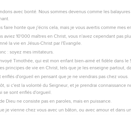
ondons avec bonté. Nous sommes devenus comme les balayures
nant.
s faire honte que j'écris cela, mais je vous avertis comme mes e
us aviez 10'000 maîtres en Christ, vous n'avez cependant pas plu
nné la vie en Jésus-Christ par l'Evangile.
onc : soyez mes imitateurs.
envoyé Timothée, qui est mon enfant bien-aimé et fidèle dans le 
s principes de vie en Christ, tels que je les enseigne partout, da
 enflés d'orgueil en pensant que je ne viendrais pas chez vous.
tôt, si c'est la volonté du Seigneur, et je prendrai connaissance 
 se sont enflés d'orgueil.
 de Dieu ne consiste pas en paroles, mais en puissance.
e je vienne chez vous avec un bâton, ou avec amour et dans un