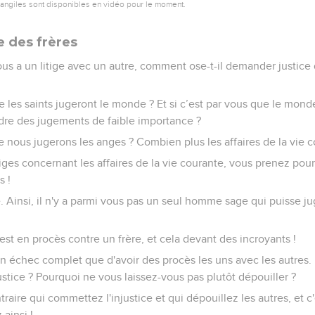
vangiles sont disponibles en vidéo pour le moment.
e des frères
ous a un litige avec un autre, comment ose-t-il demander justice d
les saints jugeront le monde ? Et si c’est par vous que le monde
dre des jugements de faible importance ?
 nous jugerons les anges ? Combien plus les affaires de la vie c
tiges concernant les affaires de la vie courante, vous prenez po
s !
e. Ainsi, il n'y a parmi vous pas un seul homme sage qui puisse ju
 est en procès contre un frère, et cela devant des incroyants !
un échec complet que d'avoir des procès les uns avec les autres
ustice ? Pourquoi ne vous laissez-vous pas plutôt dépouiller ?
traire qui commettez l'injustice et qui dépouillez les autres, et c
ainsi !