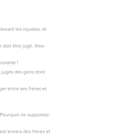
evant les injustes, et
 doit être jugé, êtes-
ourante !
ur juges des gens dont
ger entre ses frères et
. Pourquoi ne supportez-
'est envers des frères et