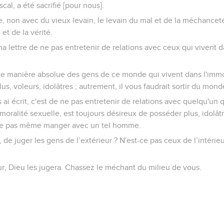
cal, a été sacrifié [pour nous].
e, non avec du vieux levain, le levain du mal et de la méchanceté
 et de la vérité.
ma lettre de ne pas entretenir de relations avec ceux qui vivent d
une manière absolue des gens de ce monde qui vivent dans l'immo
s, voleurs, idolâtres ; autrement, il vous faudrait sortir du mond
s ai écrit, c'est de ne pas entretenir de relations avec quelqu'un q
immoralité sexuelle, est toujours désireux de posséder plus, idolât
 ne pas même manger avec un tel homme.
t, de juger les gens de l’extérieur ? N'est-ce pas ceux de l’intér
ur, Dieu les jugera. Chassez le méchant du milieu de vous.