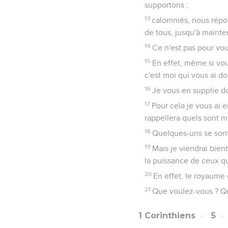
supportons ;
13
calomniés, nous rép
de tous, jusqu'à mainte
14
Ce n'est pas pour vou
15
En effet, même si vo
c'est moi qui vous ai do
16
Je vous en supplie d
17
Pour cela je vous ai 
rappellera quels sont me
18
Quelques-uns se sont
19
Mais je viendrai bien
la puissance de ceux qui
20
En effet, le royaume
21
Que voulez-vous ? Qu
1 Corinthiens
5