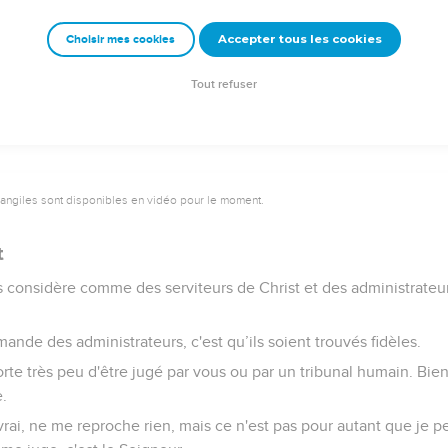
e donc sa fierté dans des hommes, car tout vous appartient,
Accepter tous les cookies
Choisir mes cookies
los, Céphas, le monde, la vie, la mort, le présent ou l'avenir. Tou
 et Christ est à Dieu.
Tout refuser
vangiles sont disponibles en vidéo pour le moment.
t
s considère comme des serviteurs de Christ et des administrateu
ande des administrateurs, c'est qu’ils soient trouvés fidèles.
orte très peu d'être jugé par vous ou par un tribunal humain. Bie
.
vrai, ne me reproche rien, mais ce n'est pas pour autant que je 