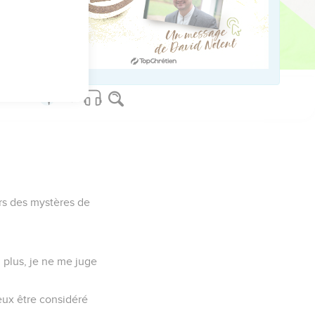
t est à vous,
rs des mystères de
n plus, je ne me juge
peux être considéré