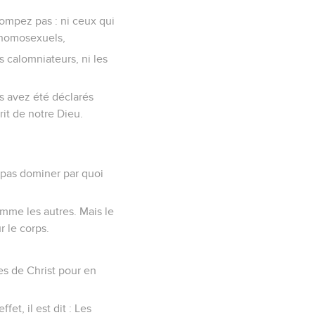
rompez pas : ni ceux qui
es homosexuels,
s calomniateurs, ni les
us avez été déclarés
rit de notre Dieu.
i pas dominer par quoi
omme les autres. Mais le
r le corps.
es de Christ pour en
et, il est dit : Les