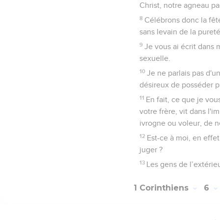
Christ, notre agneau pas
8
Célébrons donc la fêt
sans levain de la pureté
9
Je vous ai écrit dans 
sexuelle.
10
Je ne parlais pas d'
désireux de posséder plu
11
En fait, ce que je vou
votre frère, vit dans l'
ivrogne ou voleur, de
12
Est-ce à moi, en effe
juger ?
13
Les gens de l’extérie
1 Corinthiens
6