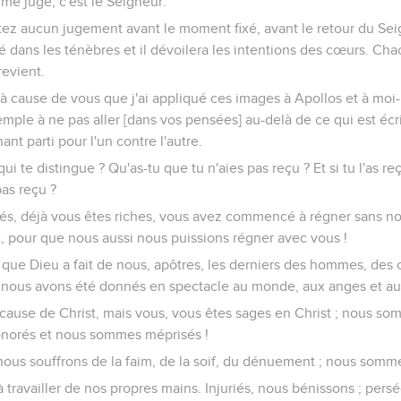
me juge, c'est le Seigneur.
tez aucun jugement avant le moment fixé, avant le retour du Seig
é dans les ténèbres et il dévoilera les intentions des cœurs. Cha
revient.
t à cause de vous que j'ai appliqué ces images à Apollos et à mo
mple à ne pas aller [dans vos pensées] au-delà de ce qui est éc
ant parti pour l'un contre l'autre.
qui te distingue ? Qu'as-tu que tu n'aies pas reçu ? Et si tu l'as reç
pas reçu ?
iés, déjà vous êtes riches, vous avez commencé à régner sans n
, pour que nous aussi nous puissions régner avec vous !
e que Dieu a fait de nous, apôtres, les derniers des hommes, de
e nous avons été donnés en spectacle au monde, aux anges et 
ause de Christ, mais vous, vous êtes sages en Christ ; nous som
honorés et nous sommes méprisés !
nous souffrons de la faim, de la soif, du dénuement ; nous sommes
 travailler de nos propres mains. Injuriés, nous bénissons ; pers