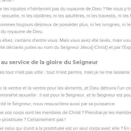
 les injustes n'hériteront pas du royaume de Dieu ? Ne vous y t
sexuelle, ni les idolâtres, ni les adultères, ni les travestis, ni l
 hommes toujours désireux de posséder plus, ni les ivrognes, ni le
t du royaume de Dieu.
s étiez, certains d'entre vous. Mais vous avez été lavés, mais vo
té déclarés justes au nom du Seigneur Jésus[-Christ] et par l'Esp
au service de la gloire du Seigneur
is tout n'est pas utile ; tout m'est permis, mais je ne me laissera
 le ventre et le ventre pour les aliments, et Dieu détruira l'un c
mmoralité sexuelle : il est pour le Seigneur, et le Seigneur est pou
cité le Seigneur, nous ressuscitera aussi par sa puissance.
e vos corps sont les membres de Christ ? Prendrai-je les membr
 prostituée ? Certainement pas !
celui qui s'unit à la prostituée est un seul corps avec elle ? En eff