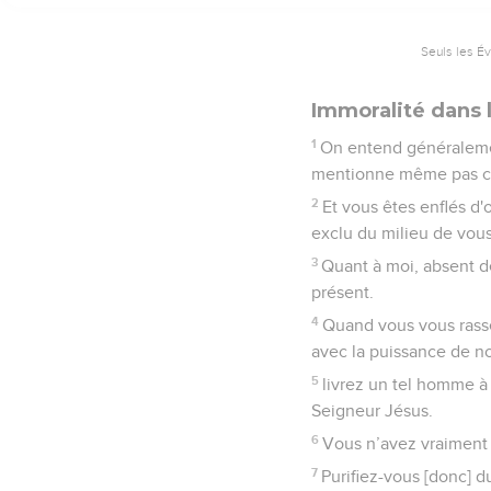
Seuls les É
Immoralité dans l
1
On entend généralement
mentionne même pas chez
2
Et vous êtes enflés d'
exclu du milieu de vous
3
Quant à moi, absent de 
présent.
4
Quand vous vous rasse
avec la puissance de n
5
livrez un tel homme à 
Seigneur Jésus.
6
Vous n’avez vraiment p
7
Purifiez-vous [donc] d