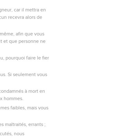
neur, car il mettra en
cun recevra alors de
i-même, afin que vous
rit et que personne ne
u, pourquoi faire le fier
ous. Si seulement vous
s condamnés à mort en
aux hommes.
mes faibles, mais vous
 maltraités, errants ;
écutés, nous