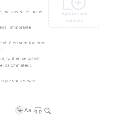
, mais avec les pains
Ajouter une
Ajouter une
Ajouter une
Ajouter une
Ajouter une
Ajouter une
colonne
colonne
colonne
colonne
colonne
colonne
ans l’immoralité
ralité ou sont toujours
e.
ui, tout en se disant
re, calomniateur,
ieur que vous devez