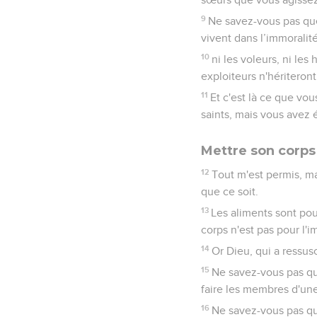
9
Ne savez-vous pas que
vivent dans l’immoralité 
10
ni les voleurs, ni les
exploiteurs n'hériteron
11
Et c'est là ce que vou
saints, mais vous avez é
Mettre son corps 
12
Tout m'est permis, ma
que ce soit.
13
Les aliments sont pour
corps n'est pas pour l'i
14
Or Dieu, qui a ressus
15
Ne savez-vous pas qu
faire les membres d'une
16
Ne savez-vous pas que 