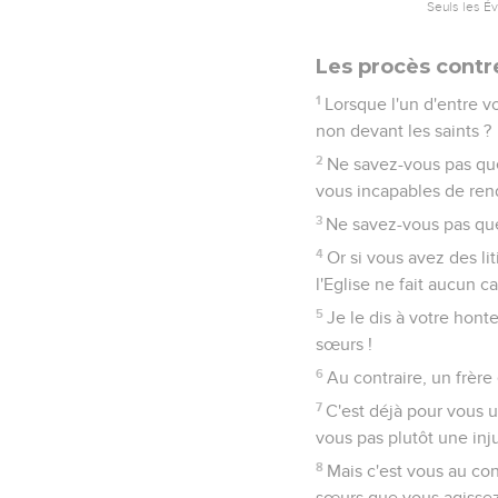
Seuls les É
Les procès contr
1
Lorsque l'un d'entre v
non devant les saints ?
2
Ne savez-vous pas que 
vous incapables de ren
3
Ne savez-vous pas que
4
Or si vous avez des li
l'Eglise ne fait aucun ca
5
Je le dis à votre hont
sœurs !
6
Au contraire, un frère
7
C'est déjà pour vous 
vous pas plutôt une inj
8
Mais c'est vous au con
sœurs que vous agissez 