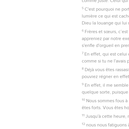
comme juste. Celui qui 
5
C'est pourquoi ne por
lumière ce qui est cach
Dieu la louange qui lui 
6
Frères et sœurs, c’es
appreniez par notre exe
s'enfle d'orgueil en pren
7
En effet, qui est celui 
comme si tu ne l'avais 
8
Déjà vous êtes rassas
pouviez régner en effet
9
En effet, il me sembl
quelque sorte, puisqu
10
Nous sommes fous à c
êtes forts. Vous êtes 
11
Jusqu'à cette heure, 
12
nous nous fatiguons à