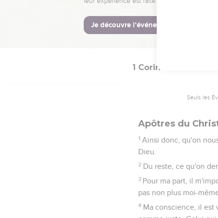
21
Que personne ne mett
22
que ce soit Paul, Apol
23
et vous êtes à Christ,
1 Corinthiens
4
Seuls les É
Apôtres du Chris
1
Ainsi donc, qu'on nou
Dieu.
2
Du reste, ce qu'on dem
3
Pour ma part, il m'imp
pas non plus moi-même
4
Ma conscience, il est 