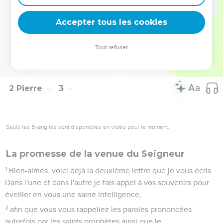
21
Il aurait mieux valu pour eux ne pas connaître la voie de la
justice plutôt que de la connaître et de se détourner ensuite
Accepter tous les cookies
du saint commandement qui leur avait été donné.
22
Il leur est arrivé ce que disent avec raison les proverbes :
Tout refuser
Le chien est retourné à ce qu'il avait vomi et : « La truie à
peine lavée s'est vautrée dans le bourbier. »
2 Pierre
3
Seuls les Évangiles sont disponibles en vidéo pour le moment.
La promesse de la venue du Seigneur
1
Bien-aimés, voici déjà la deuxième lettre que je vous écris.
Dans l'une et dans l'autre je fais appel à vos souvenirs pour
éveiller en vous une saine intelligence,
2
afin que vous vous rappeliez les paroles prononcées
autrefois par les saints prophètes ainsi que le