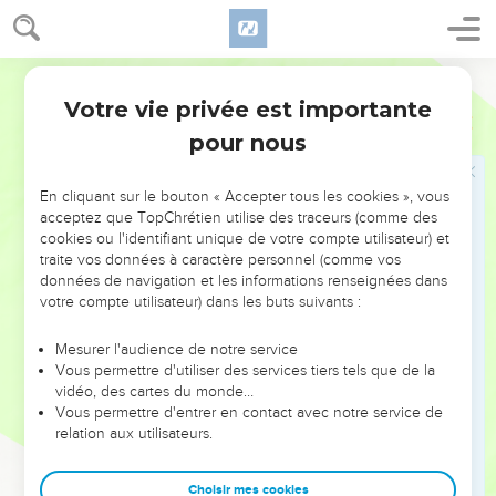
salaire pour son injustice.
16
Il a cependant été repris pour sa violation des règles : une
Segond 21
ânesse muette a fait entendre une voix humaine et s’est
opposée à la folie du prophète.
Votre vie privée est importante
2 Pierre
2
17
Ces gens-là sont des sources sans eau, des nuages
pour nous
poussés par la tempête ; l'obscurité des ténèbres leur est
réservée [pour l'éternité].
En cliquant sur le bouton « Accepter tous les cookies », vous
acceptez que TopChrétien utilise des traceurs (comme des
18
Avec de grands discours pleins de vide, ils prennent au
cookies ou l'identifiant unique de votre compte utilisateur) et
piège des plaisirs de la chair, de leurs débauches, ceux qui
traite vos données à caractère personnel (comme vos
ont en réalité échappé aux hommes vivant dans l'égarement.
données de navigation et les informations renseignées dans
votre compte utilisateur) dans les buts suivants :
19
Ils leur promettent la liberté alors qu'ils sont eux-mêmes
esclaves de la corruption, puisque chacun est esclave de ce
Mesurer l'audience de notre service
qui l’a dominé.
Vous permettre d'utiliser des services tiers tels que de la
20
vidéo, des cartes du monde…
En effet si, après avoir échappé aux souillures du monde
Vous permettre d'entrer en contact avec notre service de
par la connaissance de notre Seigneur et Sauveur Jésus-
relation aux utilisateurs.
Christ, ils se laissent reprendre et dominer par elles, leur
dernière condition est pire que la première.
Choisir mes cookies