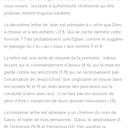
nous vivons : les tests d’authenticité chrétienne qu’elle
propose restent toujours valables.
La deuxième lettre de Jean est adressée à « celle que Dieu
a choisie et à ses enfants » (1.1). Qui se cache derrière cette
formule ? Très probablement une Eglise, comme le suggère
le passage du « tu » au « vous » aux versets 5 et 6.
La lettre est une sorte de résumé de la première : même
accent sur le commandement d’amour (4-6), sur la mise en
garde contre les antichrists (7-11) qui ne reconnaissent pas
l’incarnation de Jésus-Christ. Son originalité se trouve dans
les versets 10 et 11 où Jean donne des précisions sur la
conduite à tenir avec eux : il ne faut pas les recevoir de
peur d’être « complices de leurs œuvres mauvaises » (11).
La troisième lettre est adressée à un chrétien du nom de
Gaïus, et traite de trois personnes : Gaïus, le destinataire (1-
8), Diotrèphe (9-11) et Démétrius (12). Elle soulève la