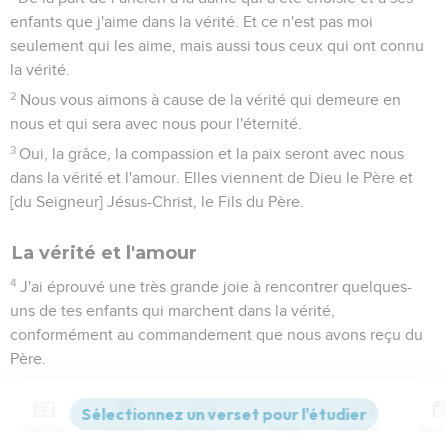
enfants que j'aime dans la vérité. Et ce n'est pas moi
seulement qui les aime, mais aussi tous ceux qui ont connu
la vérité.
2
Nous vous aimons à cause de la vérité qui demeure en
nous et qui sera avec nous pour l'éternité.
3
Oui, la grâce, la compassion et la paix seront avec nous
dans la vérité et l'amour. Elles viennent de Dieu le Père et
[du Seigneur] Jésus-Christ, le Fils du Père.
La vérité et l'amour
4
J'ai éprouvé une très grande joie à rencontrer quelques-
uns de tes enfants qui marchent dans la vérité,
conformément au commandement que nous avons reçu du
Père.
5
Et maintenant, voici ce que je te demande, chère dame :
c'est que nous nous aimions les uns les autres. Ce n’est pas
Contenus
Versions
Commentaires
Strong
Dictionnaire
un commandement nouveau que je t’écris, mais celui que