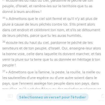
écoute-les du haut du ciel, pardonne le péché de ton
peuple, d'Israël, et ramène-les sur le territoire que tu as
donné à leurs ancêtres !
35
» Admettons que le ciel soit fermé et qu'il n'y ait plus de
pluie à cause de leurs péchés contre toi. S'ils prient alors
dans cet endroit et célèbrent ton nom, et s'ils se détournent
de leurs péchés, parce que tu les auras humiliés,
36
écoute-les du haut du ciel, pardonne le péché de tes
serviteurs et de ton peuple, d'Israël. Oui, enseigne-leur alors
la bonne voie, celle dans laquelle ils doivent marcher, et fais
venir la pluie sur la terre que tu as donnée en héritage à ton
peuple !
37
» Admettons que la famine, la peste, la rouille, la nielle ou
les sauterelles d'une espèce ou d'une autre soient dans le
pays, que l'ennemi assiège ton peuple dans son pays, dans
ses villes, qu’il y ait des fléaux ou des maladies quelconques.
38
Si qui que ce soit, si tout ton peuple, Israël, fait alors
Contenus
Versions
Commentaires
Strong
Dictionnaire
entendre des prières et des supplications parce qu’il