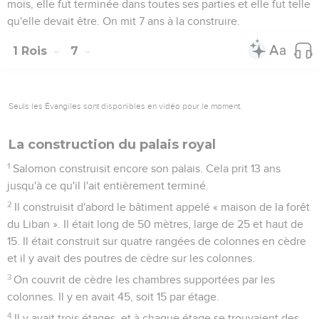
mois, elle fut terminée dans toutes ses parties et elle fut telle
qu'elle devait être. On mit 7 ans à la construire.
1 Rois
7
Seuls les Évangiles sont disponibles en vidéo pour le moment.
La construction du palais royal
1
Salomon construisit encore son palais. Cela prit 13 ans
jusqu'à ce qu'il l'ait entièrement terminé.
2
Il construisit d'abord le bâtiment appelé « maison de la forêt
du Liban ». Il était long de 50 mètres, large de 25 et haut de
15. Il était construit sur quatre rangées de colonnes en cèdre
et il y avait des poutres de cèdre sur les colonnes.
3
On couvrit de cèdre les chambres supportées par les
colonnes. Il y en avait 45, soit 15 par étage.
4
Il y avait trois étages, et à chaque étage se trouvaient des