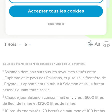
Juda et Israël étaient aussi nombreux que le sable qui est
au bord de la mer. Ils mangeaient, buvaient et se
Accepter tous les cookies
réjouissaient.
Tout refuser
1 Rois
5
Seuls les Évangiles sont disponibles en vidéo pour le moment.
1
Salomon dominait sur tous les royaumes situés entre
l’Euphrate et le pays des Philistins, et jusqu'à la frontière de
l'Egypte. Ils apportaient un tribut à Salomon et ils lui furent
asservis durant toute sa vie.
2
Chaque jour Salomon consommait en vivres : 6600 litres
de fleur de farine et 13'200 litres de farine,
3
10 bœufs engraissés, 20 bœufs de pâturage et 100 brebis,