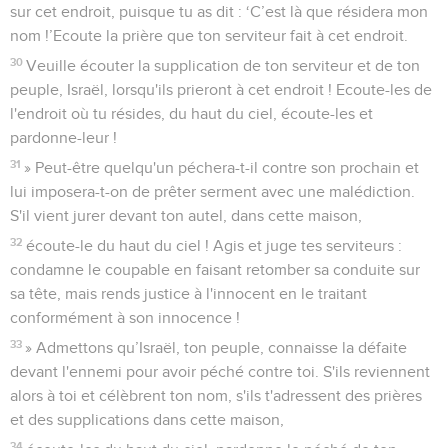
sur cet endroit, puisque tu as dit : ‘C’est là que résidera mon
nom !’Ecoute la prière que ton serviteur fait à cet endroit.
30
Veuille écouter la supplication de ton serviteur et de ton
peuple, Israël, lorsqu'ils prieront à cet endroit ! Ecoute-les de
l'endroit où tu résides, du haut du ciel, écoute-les et
pardonne-leur !
31
» Peut-être quelqu'un péchera-t-il contre son prochain et
lui imposera-t-on de prêter serment avec une malédiction.
S'il vient jurer devant ton autel, dans cette maison,
32
écoute-le du haut du ciel ! Agis et juge tes serviteurs :
condamne le coupable en faisant retomber sa conduite sur
sa tête, mais rends justice à l'innocent en le traitant
conformément à son innocence !
33
» Admettons qu’Israël, ton peuple, connaisse la défaite
devant l'ennemi pour avoir péché contre toi. S'ils reviennent
alors à toi et célèbrent ton nom, s'ils t'adressent des prières
et des supplications dans cette maison,
34