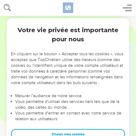
près de Tsarthan au-dessous de Jizreel et qui va de Beth-
Shean jusqu'à Abel-Mehola et après Jokmeam ;
Segond 21
13
le fils de Guéber, à Ramoth en Galaad, qui était
Votre vie privée est importante
responsable des bourgs de Jaïr, fils de Manassé, en Galaad
1 Rois
4
ainsi que de la région d'Argob en Basan, soit de 60 grandes
pour nous
villes dotées de murailles et de verrous en bronze ;
14
Achinadab, le fils d'Iddo, à Mahanaïm ;
En cliquant sur le bouton « Accepter tous les cookies », vous
acceptez que TopChrétien utilise des traceurs (comme des
15
Achimaats, qui avait pris pour femme Basmath, la fille de
cookies ou l'identifiant unique de votre compte utilisateur) et
Salomon, en Nephthali ;
traite vos données à caractère personnel (comme vos
données de navigation et les informations renseignées dans
16
Baana, le fils de Hushaï, en Aser et à Bealoth ;
votre compte utilisateur) dans les buts suivants :
17
Josaphat, le fils de Paruach, en Issacar ;
Mesurer l'audience de notre service
18
Shimeï, le fils d'Ela, en Benjamin ;
Vous permettre d'utiliser des services tiers tels que de la
19
Guéber, le fils d'Uri, dans le pays de Galaad. Ce dernier
vidéo, des cartes du monde…
Vous permettre d'entrer en contact avec notre service de
était responsable de la région de Sihon, le roi des Amoréens,
relation aux utilisateurs.
et d'Og, le roi du Basan. Il y avait un seul intendant pour ce
pays.
Choisir mes cookies
20