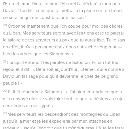
l'Eternel, mon Dieu, comme l'Eternel l'a déclaré à mon père
David : ‘Ton fils, celui que je mettrai à ta place sur ton trône,
ce sera lui qui me construira une maison.’
20
Ordonne maintenant que l'on coupe pour moi des cèdres
du Liban. Mes serviteurs seront avec les tiens et je te paierai
le salaire de tes serviteurs au prix que tu auras fixé. Tu le sais
en effet, il n'y a personne chez nous qui sache couper aussi
bien les arbres que les Sidoniens. »
21
Lorsqu'il entendit les paroles de Salomon, Hiram fut tout
réjoui et il dit : « Béni soit aujourd'hui l'Eternel, qui a donné à
David un fils sage pour qu’il devienne le chef de ce grand
peuple ! »
22
Et il fit répondre à Salomon : « J'ai bien entendu ce que tu
m'as envoyé dire. Je vais faire tout ce que tu désires au sujet
des cèdres et des cyprès.
23
Mes serviteurs les descendront des montagnes du Liban
jusqu’à la mer et je les expédierai par mer, attachés en
radeaux, jusqu'à l'endroit que tu m'indiqueras. Là, je les ferai