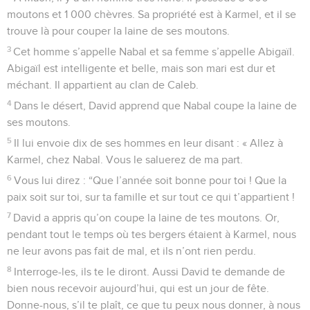
moutons et 1 000 chèvres. Sa propriété est à Karmel, et il se
trouve là pour couper la laine de ses moutons.
3
Cet homme s’appelle Nabal et sa femme s’appelle Abigaïl.
Abigaïl est intelligente et belle, mais son mari est dur et
méchant. Il appartient au clan de Caleb.
4
Dans le désert, David apprend que Nabal coupe la laine de
ses moutons.
5
Il lui envoie dix de ses hommes en leur disant : « Allez à
Karmel, chez Nabal. Vous le saluerez de ma part.
6
Vous lui direz : “Que l’année soit bonne pour toi ! Que la
paix soit sur toi, sur ta famille et sur tout ce qui t’appartient !
7
David a appris qu’on coupe la laine de tes moutons. Or,
pendant tout le temps où tes bergers étaient à Karmel, nous
ne leur avons pas fait de mal, et ils n’ont rien perdu.
8
Interroge-les, ils te le diront. Aussi David te demande de
bien nous recevoir aujourd’hui, qui est un jour de fête.
Donne-nous, s’il te plaît, ce que tu peux nous donner, à nous