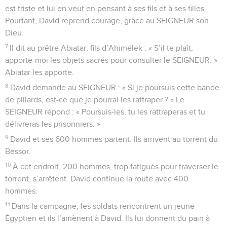
est triste et lui en veut en pensant à ses fils et à ses filles.
Pourtant, David reprend courage, grâce au SEIGNEUR son
Dieu.
7
Il dit au prêtre Abiatar, fils d’Ahimélek : « S’il te plaît,
apporte-moi les objets sacrés pour consulter le SEIGNEUR. »
Abiatar les apporte.
8
David demande au SEIGNEUR : « Si je poursuis cette bande
de pillards, est-ce que je pourrai les rattraper ? » Le
SEIGNEUR répond : « Poursuis-les, tu les rattraperas et tu
délivreras les prisonniers. »
9
David et ses 600 hommes partent. Ils arrivent au torrent du
Bessor.
10
À cet endroit, 200 hommes, trop fatigués pour traverser le
torrent, s’arrêtent. David continue la route avec 400
hommes.
11
Dans la campagne, les soldats rencontrent un jeune
Égyptien et ils l’amènent à David. Ils lui donnent du pain à