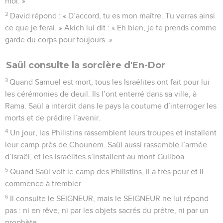
moi. »
2
David répond : « D’accord, tu es mon maître. Tu verras ainsi
ce que je ferai. » Akich lui dit : « Eh bien, je te prends comme
garde du corps pour toujours. »
Saül consulte la sorcière d'En-Dor
3
Quand Samuel est mort, tous les Israélites ont fait pour lui
les cérémonies de deuil. Ils l’ont enterré dans sa ville, à
Rama. Saül a interdit dans le pays la coutume d’interroger les
morts et de prédire l’avenir.
4
Un jour, les Philistins rassemblent leurs troupes et installent
leur camp près de Chounem. Saül aussi rassemble l’armée
d’Israël, et les Israélites s’installent au mont Guilboa.
5
Quand Saül voit le camp des Philistins, il a très peur et il
commence à trembler.
6
Il consulte le SEIGNEUR, mais le SEIGNEUR ne lui répond
pas : ni en rêve, ni par les objets sacrés du prêtre, ni par un
prophète.