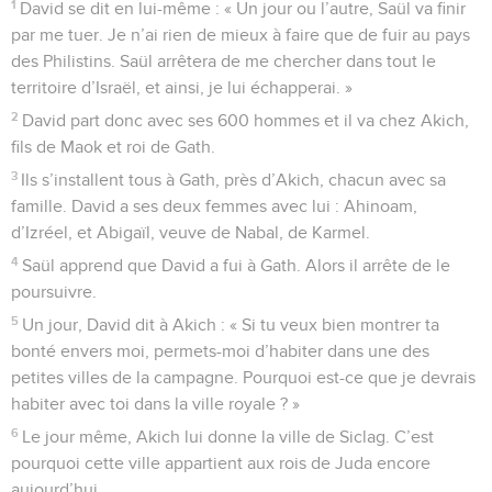
1
David se dit en lui-même : « Un jour ou l’autre, Saül va finir
par me tuer. Je n’ai rien de mieux à faire que de fuir au pays
des Philistins. Saül arrêtera de me chercher dans tout le
territoire d’Israël, et ainsi, je lui échapperai. »
2
David part donc avec ses 600 hommes et il va chez Akich,
fils de Maok et roi de Gath.
3
Ils s’installent tous à Gath, près d’Akich, chacun avec sa
famille. David a ses deux femmes avec lui : Ahinoam,
d’Izréel, et Abigaïl, veuve de Nabal, de Karmel.
4
Saül apprend que David a fui à Gath. Alors il arrête de le
poursuivre.
5
Un jour, David dit à Akich : « Si tu veux bien montrer ta
bonté envers moi, permets-moi d’habiter dans une des
petites villes de la campagne. Pourquoi est-ce que je devrais
habiter avec toi dans la ville royale ? »
6
Le jour même, Akich lui donne la ville de Siclag. C’est
pourquoi cette ville appartient aux rois de Juda encore
aujourd’hui.