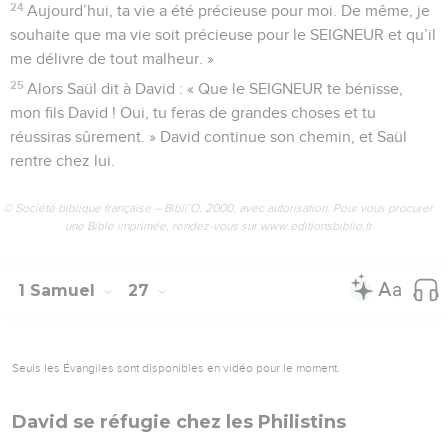
24
Aujourd’hui, ta vie a été précieuse pour moi. De même, je
souhaite que ma vie soit précieuse pour le SEIGNEUR et qu’il
me délivre de tout malheur. »
25
Alors Saül dit à David : « Que le SEIGNEUR te bénisse,
mon fils David ! Oui, tu feras de grandes choses et tu
réussiras sûrement. » David continue son chemin, et Saül
rentre chez lui.
© Société biblique française – Bibli’O, 2000, avec autorisation. Pour vous procurer
une Bible imprimée, rendez-vous sur www.editionsbiblio.fr
1 Samuel
27
Seuls les Évangiles sont disponibles en vidéo pour le moment.
David se réfugie chez les Philistins