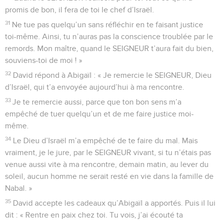
promis de bon, il fera de toi le chef d’Israël.
31
Ne tue pas quelqu’un sans réfléchir en te faisant justice
toi-même. Ainsi, tu n’auras pas la conscience troublée par le
remords. Mon maître, quand le SEIGNEUR t’aura fait du bien,
souviens-toi de moi ! »
32
David répond à Abigaïl : « Je remercie le SEIGNEUR, Dieu
d’Israël, qui t’a envoyée aujourd’hui à ma rencontre.
33
Je te remercie aussi, parce que ton bon sens m’a
empêché de tuer quelqu’un et de me faire justice moi-
même.
34
Le Dieu d’Israël m’a empêché de te faire du mal. Mais
vraiment, je le jure, par le SEIGNEUR vivant, si tu n’étais pas
venue aussi vite à ma rencontre, demain matin, au lever du
soleil, aucun homme ne serait resté en vie dans la famille de
Nabal. »
35
David accepte les cadeaux qu’Abigaïl a apportés. Puis il lui
dit : « Rentre en paix chez toi. Tu vois, j’ai écouté ta