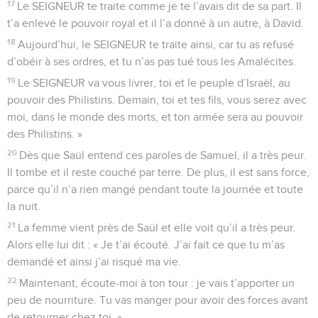
17
Le SEIGNEUR te traite comme je te l’avais dit de sa part. Il
t’a enlevé le pouvoir royal et il l’a donné à un autre, à David.
18
Aujourd’hui, le SEIGNEUR te traite ainsi, car tu as refusé
d’obéir à ses ordres, et tu n’as pas tué tous les Amalécites.
19
Le SEIGNEUR va vous livrer, toi et le peuple d’Israël, au
pouvoir des Philistins. Demain, toi et tes fils, vous serez avec
moi, dans le monde des morts, et ton armée sera au pouvoir
des Philistins. »
20
Dès que Saül entend ces paroles de Samuel, il a très peur.
Il tombe et il reste couché par terre. De plus, il est sans force,
parce qu’il n’a rien mangé pendant toute la journée et toute
la nuit.
21
La femme vient près de Saül et elle voit qu’il a très peur.
Alors elle lui dit : « Je t’ai écouté. J’ai fait ce que tu m’as
demandé et ainsi j’ai risqué ma vie.
22
Maintenant, écoute-moi à ton tour : je vais t’apporter un
peu de nourriture. Tu vas manger pour avoir des forces avant
de retourner chez toi. »