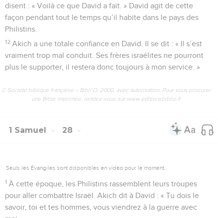
disent : « Voilà ce que David a fait. » David agit de cette
façon pendant tout le temps qu’il habite dans le pays des
Philistins.
12
Akich a une totale confiance en David. Il se dit : « Il s’est
vraiment trop mal conduit. Ses frères israélites ne pourront
plus le supporter, il restera donc toujours à mon service. »
© Société biblique française – Bibli’O, 2000, avec autorisation. Pour vous procurer
une Bible imprimée, rendez-vous sur www.editionsbiblio.fr
1 Samuel
28
Seuls les Évangiles sont disponibles en vidéo pour le moment.
1
À cette époque, les Philistins rassemblent leurs troupes
pour aller combattre Israël. Akich dit à David : « Tu dois le
savoir, toi et tes hommes, vous viendrez à la guerre avec