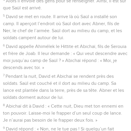
Alors il envoie des gens pour se renseigner. Ainsi, il est sûr
que Saül est arrivé.
5
David se met en route. Il arrive là où Saül a installé son
camp. Il aperçoit l’endroit où Saül dort avec Abner, fils de
Ner, le chef de l’armée. Saül dort au milieu du camp, et les
soldats campent autour de lui.
6
David appelle Ahimélek le Hittite et Abichaï, fils de Serouia
et frère de Joab. Il leur demande : « Qui veut descendre avec
moi jusqu’au camp de Saül ? » Abichaï répond : « Moi, je
descends avec toi. »
7
Pendant la nuit, David et Abichaï se rendent près des
soldats. Saül est couché et il dort au milieu du camp. Sa
lance est plantée dans la terre, près de sa tête. Abner et les
soldats dorment autour de lui.
8
Abichaï dit à David : « Cette nuit, Dieu met ton ennemi en
ton pouvoir. Laisse-moi le frapper d’un seul coup de lance.
Je n’aurai pas besoin de le frapper deux fois. »
9
David répond : « Non, ne le tue pas ! Si quelqu’un fait