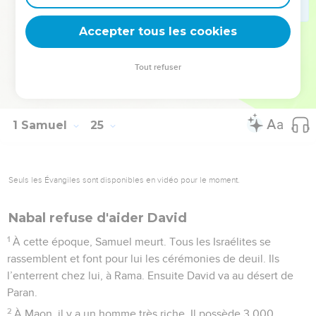
lui. David et ses hommes repartent dans la montagne où ils
Accepter tous les cookies
étaient cachés.
© Société biblique française – Bibli’O, 2000, avec autorisation. Pour vous procurer
Tout refuser
une Bible imprimée, rendez-vous sur www.editionsbiblio.fr
1 Samuel
25
Seuls les Évangiles sont disponibles en vidéo pour le moment.
Nabal refuse d'aider David
1
À cette époque, Samuel meurt. Tous les Israélites se
rassemblent et font pour lui les cérémonies de deuil. Ils
l’enterrent chez lui, à Rama. Ensuite David va au désert de
Paran.
2
À Maon, il y a un homme très riche. Il possède 3 000