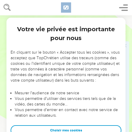
17
Quand David a fini de parler, Saül lui demande : « Mon fils
David, c’est bien toi qui me parles ? » Puis Saül commence à
Parole de Vie
pleurer très fort.
Votre vie privée est importante
1 Samuel
24
18
Saül continue : « C’est toi qui as raison, et moi, j’ai tort. Tu
pour nous
m’as fait du bien, et moi, je t’ai fait du mal.
19
Aujourd’hui, tu as montré ta bonté envers moi. Oui, le
En cliquant sur le bouton « Accepter tous les cookies », vous
SEIGNEUR m’a livré à toi, mais tu ne m’as pas tué.
acceptez que TopChrétien utilise des traceurs (comme des
20
D’habitude, quand quelqu’un rencontre son ennemi, est-
cookies ou l'identifiant unique de votre compte utilisateur) et
traite vos données à caractère personnel (comme vos
ce qu’il le laisse continuer tranquillement sa route ? Jamais !
données de navigation et les informations renseignées dans
Que le SEIGNEUR te récompense pour le bien que tu m’as
votre compte utilisateur) dans les buts suivants :
fait aujourd’hui !
21
Maintenant, je le sais : un jour, tu seras roi, et le pouvoir
Mesurer l'audience de notre service
Vous permettre d'utiliser des services tiers tels que de la
royal en Israël restera entre tes mains.
vidéo, des cartes du monde…
22
Jure-moi donc ceci, au nom du SEIGNEUR : après ma
Vous permettre d'entrer en contact avec notre service de
relation aux utilisateurs.
mort, tu ne tueras pas les membres de ma famille. Ainsi, on
se souviendra de moi et de ma famille. »
Choisir mes cookies
23
David fait ce serment à Saül. Ensuite, Saül retourne chez