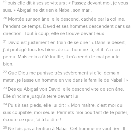
19
puis elle dit à ses serviteurs : « Passez devant moi, je vous
suis. » Abigaïl ne dit rien à Nabal, son mari.
20
Montée sur son âne, elle descend, cachée par la colline.
Pendant ce temps, David et ses hommes descendent dans sa
direction. Tout à coup, elle se trouve devant eux.
21
David est justement en train de se dire : « Dans le désert,
j’ai protégé tous les biens de cet homme-là, et il n’a rien
perdu. Mais cela a été inutile, il m’a rendu le mal pour le
bien.
22
Que Dieu me punisse très sévèrement si d’ici demain
matin, je laisse un homme en vie dans la famille de Nabal ! »
23
Dès qu’Abigaïl voit David, elle descend vite de son âne.
Elle s’incline jusqu’à terre devant lui.
24
Puis à ses pieds, elle lui dit : « Mon maître, c’est moi qui
suis coupable, moi seule. Permets-moi pourtant de te parler,
écoute ce que j’ai à te dire !
25
Ne fais pas attention à Nabal. Cet homme ne vaut rien. Il