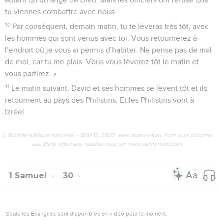
tu viennes combattre avec nous.
10
Par conséquent, demain matin, tu te lèveras très tôt, avec
les hommes qui sont venus avec toi. Vous retournerez à
l’endroit où je vous ai permis d’habiter. Ne pense pas de mal
de moi, car tu me plais. Vous vous lèverez tôt le matin et
vous partirez. »
11
Le matin suivant, David et ses hommes se lèvent tôt et ils
retournent au pays des Philistins. Et les Philistins vont à
Izréel.
© Société biblique française – Bibli’O, 2000, avec autorisation. Pour vous procurer
une Bible imprimée, rendez-vous sur www.editionsbiblio.fr
1 Samuel
30
Seuls les Évangiles sont disponibles en vidéo pour le moment.