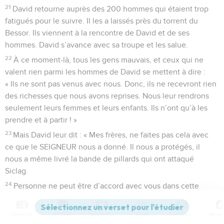
21
David retourne auprès des 200 hommes qui étaient trop
fatigués pour le suivre. Il les a laissés près du torrent du
Bessor. Ils viennent à la rencontre de David et de ses
hommes. David s’avance avec sa troupe et les salue.
22
À ce moment-là, tous les gens mauvais, et ceux qui ne
valent rien parmi les hommes de David se mettent à dire :
« Ils ne sont pas venus avec nous. Donc, ils ne recevront rien
des richesses que nous avons reprises. Nous leur rendrons
seulement leurs femmes et leurs enfants. Ils n’ont qu’à les
prendre et à partir ! »
23
Mais David leur dit : « Mes frères, ne faites pas cela avec
ce que le SEIGNEUR nous a donné. Il nous a protégés, il
nous a même livré la bande de pillards qui ont attaqué
Siclag.
24
Personne ne peut être d’accord avec vous dans cette
affaire. En effet, “chacun doit recevoir sa part des richesses
prises à l’ennemi : celui qui va au combat comme celui qui
Contenus
Versions
Commentaires
Strong
Dictionnaire
garde les bagages. Ensemble, ils partageront”. »