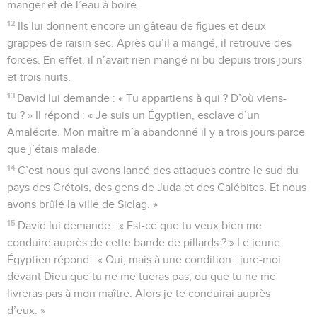
manger et de l’eau à boire.
12
Ils lui donnent encore un gâteau de figues et deux
grappes de raisin sec. Après qu’il a mangé, il retrouve des
forces. En effet, il n’avait rien mangé ni bu depuis trois jours
et trois nuits.
13
David lui demande : « Tu appartiens à qui ? D’où viens-
tu ? » Il répond : « Je suis un Égyptien, esclave d’un
Amalécite. Mon maître m’a abandonné il y a trois jours parce
que j’étais malade.
14
C’est nous qui avons lancé des attaques contre le sud du
pays des Crétois, des gens de Juda et des Calébites. Et nous
avons brûlé la ville de Siclag. »
15
David lui demande : « Est-ce que tu veux bien me
conduire auprès de cette bande de pillards ? » Le jeune
Égyptien répond : « Oui, mais à une condition : jure-moi
devant Dieu que tu ne me tueras pas, ou que tu ne me
livreras pas à mon maître. Alors je te conduirai auprès
d’eux. »