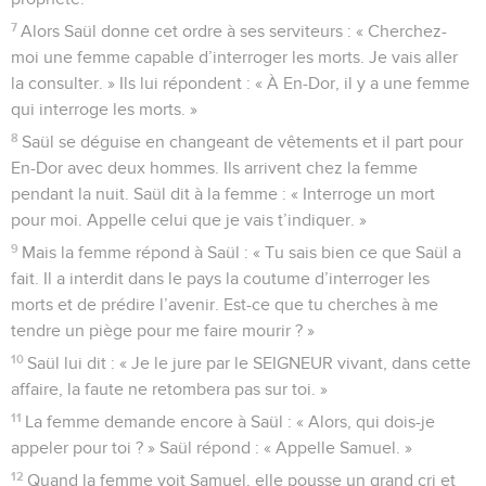
7
Alors Saül donne cet ordre à ses serviteurs : « Cherchez-
moi une femme capable d’interroger les morts. Je vais aller
la consulter. » Ils lui répondent : « À En-Dor, il y a une femme
qui interroge les morts. »
8
Saül se déguise en changeant de vêtements et il part pour
En-Dor avec deux hommes. Ils arrivent chez la femme
pendant la nuit. Saül dit à la femme : « Interroge un mort
pour moi. Appelle celui que je vais t’indiquer. »
9
Mais la femme répond à Saül : « Tu sais bien ce que Saül a
fait. Il a interdit dans le pays la coutume d’interroger les
morts et de prédire l’avenir. Est-ce que tu cherches à me
tendre un piège pour me faire mourir ? »
10
Saül lui dit : « Je le jure par le SEIGNEUR vivant, dans cette
affaire, la faute ne retombera pas sur toi. »
11
La femme demande encore à Saül : « Alors, qui dois-je
appeler pour toi ? » Saül répond : « Appelle Samuel. »
12
Quand la femme voit Samuel, elle pousse un grand cri et