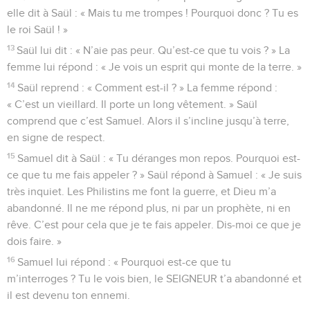
elle dit à Saül : « Mais tu me trompes ! Pourquoi donc ? Tu es
le roi Saül ! »
13
Saül lui dit : « N’aie pas peur. Qu’est-ce que tu vois ? » La
femme lui répond : « Je vois un esprit qui monte de la terre. »
14
Saül reprend : « Comment est-il ? » La femme répond :
« C’est un vieillard. Il porte un long vêtement. » Saül
comprend que c’est Samuel. Alors il s’incline jusqu’à terre,
en signe de respect.
15
Samuel dit à Saül : « Tu déranges mon repos. Pourquoi est-
ce que tu me fais appeler ? » Saül répond à Samuel : « Je suis
très inquiet. Les Philistins me font la guerre, et Dieu m’a
abandonné. Il ne me répond plus, ni par un prophète, ni en
rêve. C’est pour cela que je te fais appeler. Dis-moi ce que je
dois faire. »
16
Samuel lui répond : « Pourquoi est-ce que tu
m’interroges ? Tu le vois bien, le SEIGNEUR t’a abandonné et
il est devenu ton ennemi.