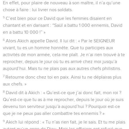
En effet, pour plaire de nouveau à son maître, il n’a qu’une
chose à faire : lui livrer nos soldats.
5
C’est bien pour ce David que les femmes disaient en
chantant et en dansant : “Saül a battu 1 000 ennemis, David
en a battu 10 000 !” »
6
Alors Akich appelle David. Il lui dit : « Par le SEIGNEUR
vivant, tu es un homme honnête. Que tu participes aux
activités de mon armée, cela me plaît. Je n’ai rien trouvé à te
reprocher, depuis le jour où tu es arrivé chez moi jusqu’à
aujourd’hui. Mais tu ne plais pas aux autres chefs philistins.
7
Retourne donc chez toi en paix. Ainsi tu ne déplairas plus
aux chefs. »
8
David dit à Akich : « Qu’est-ce que j’ai donc fait, mon roi ?
Qu’est-ce que tu as à me reprocher, depuis le jour où je suis
devenu ton serviteur jusqu’à aujourd’hui ? Pourquoi est-ce
que je ne peux pas aller combattre tes ennemis ? »
9
Akich lui répond : « Tu n’as rien fait, je le sais. Et tu me plais
autant qu’un ange de Dieu. Mais les officiers ont refusé que