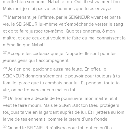
mérite bien son nom : Nabal le fou. Oui, il est vraiment fou.
Mais moi, je n’ai pas vu les hommes que tu as envoyés.
26
Maintenant, je l’affirme, par le SEIGNEUR vivant et par ta
vie, le SEIGNEUR lui-même va t’empêcher de verser le sang
et de te faire justice toi-même. Que tes ennemis, ô mon
maître, et que ceux qui veulent te faire du mal connaissent la
même fin que Nabal !
27
Accepte les cadeaux que je t’apporte. Ils sont pour les
jeunes gens qui t’accompagnent.
28
Je t’en prie, pardonne aussi ma faute. En effet, le
SEIGNEUR donnera sûrement le pouvoir pour toujours à ta
famille, parce que tu combats pour lui. Et pendant toute ta
vie, on ne trouvera aucun mal en toi.
29
Un homme a décidé de te poursuivre, mon maître, et il
veut te faire mourir. Mais le SEIGNEUR ton Dieu protégera
toujours ta vie en la gardant auprès de lui. Et il jettera au loin
la vie de tes ennemis, comme la pierre d’une fronde.
30
Quand le SEIGNEUR réalisera pour toi tout ce qu’il a