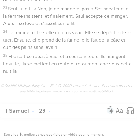
23
Saül lui dit : « Non, je ne mangerai pas. » Ses serviteurs et
la femme insistent, et finalement, Saül accepte de manger.
Alors il se lève et s’assoit sur le lit.
24
La femme a chez elle un gros veau. Elle se dépêche de le
tuer. Ensuite, elle prend de la farine, elle fait de la pâte et
cuit des pains sans levain.
25
Elle sert ce repas à Saül et à ses serviteurs. Ils mangent.
Ensuite, ils se mettent en route et retournent chez eux cette
nuit-là.
© Société biblique française – Bibli’O, 2000, avec autorisation. Pour vous procurer
une Bible imprimée, rendez-vous sur www.editionsbiblio.fr
1 Samuel
29
Seuls les Évangiles sont disponibles en vidéo pour le moment.