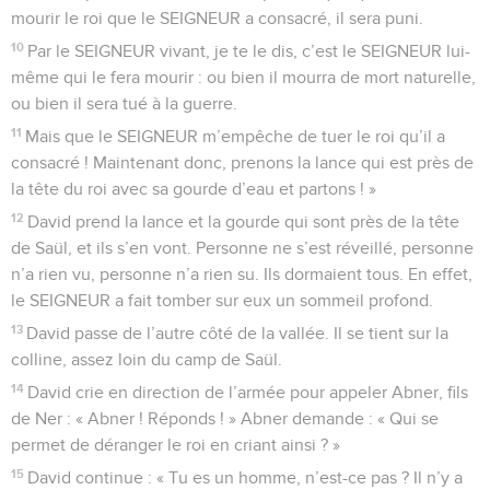
mourir le roi que le SEIGNEUR a consacré, il sera puni.
10
Par le SEIGNEUR vivant, je te le dis, c’est le SEIGNEUR lui-
même qui le fera mourir : ou bien il mourra de mort naturelle,
ou bien il sera tué à la guerre.
11
Mais que le SEIGNEUR m’empêche de tuer le roi qu’il a
consacré ! Maintenant donc, prenons la lance qui est près de
la tête du roi avec sa gourde d’eau et partons ! »
12
David prend la lance et la gourde qui sont près de la tête
de Saül, et ils s’en vont. Personne ne s’est réveillé, personne
n’a rien vu, personne n’a rien su. Ils dormaient tous. En effet,
le SEIGNEUR a fait tomber sur eux un sommeil profond.
13
David passe de l’autre côté de la vallée. Il se tient sur la
colline, assez loin du camp de Saül.
14
David crie en direction de l’armée pour appeler Abner, fils
de Ner : « Abner ! Réponds ! » Abner demande : « Qui se
permet de déranger le roi en criant ainsi ? »
15
David continue : « Tu es un homme, n’est-ce pas ? Il n’y a