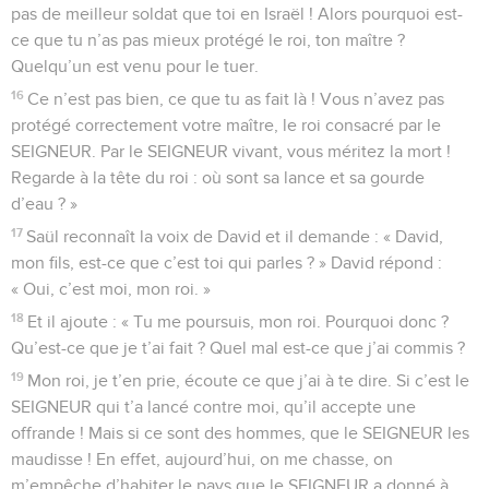
pas de meilleur soldat que toi en Israël ! Alors pourquoi est-
ce que tu n’as pas mieux protégé le roi, ton maître ?
Quelqu’un est venu pour le tuer.
16
Ce n’est pas bien, ce que tu as fait là ! Vous n’avez pas
protégé correctement votre maître, le roi consacré par le
SEIGNEUR. Par le SEIGNEUR vivant, vous méritez la mort !
Regarde à la tête du roi : où sont sa lance et sa gourde
d’eau ? »
17
Saül reconnaît la voix de David et il demande : « David,
mon fils, est-ce que c’est toi qui parles ? » David répond :
« Oui, c’est moi, mon roi. »
18
Et il ajoute : « Tu me poursuis, mon roi. Pourquoi donc ?
Qu’est-ce que je t’ai fait ? Quel mal est-ce que j’ai commis ?
19
Mon roi, je t’en prie, écoute ce que j’ai à te dire. Si c’est le
SEIGNEUR qui t’a lancé contre moi, qu’il accepte une
offrande ! Mais si ce sont des hommes, que le SEIGNEUR les
maudisse ! En effet, aujourd’hui, on me chasse, on
m’empêche d’habiter le pays que le SEIGNEUR a donné à