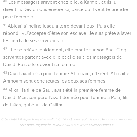
40
Les messagers arrivent chez elle, à Karmel, et ils lui
disent : « David nous envoie ici, parce qu’il veut te prendre
pour femme. »
41
Abigaïl s’incline jusqu’à terre devant eux. Puis elle
répond : « J’accepte d’être son esclave. Je suis prête à laver
les pieds de ses serviteurs. »
42
Elle se relève rapidement, elle monte sur son âne. Cinq
servantes partent avec elle et elle suit les messagers de
David. Puis elle devient sa femme.
43
David avait déjà pour femme Ahinoam, d’Izréel. Abigaïl et
Ahinoam sont donc toutes les deux ses femmes.
44
Mikal, la fille de Saül, avait été la première femme de
David. Mais son père l’avait donnée pour femme à Palti, fils
de Laïch, qui était de Gallim.
© Société biblique française – Bibli’O, 2000, avec autorisation. Pour vous procurer
une Bible imprimée, rendez-vous sur www.editionsbiblio.fr