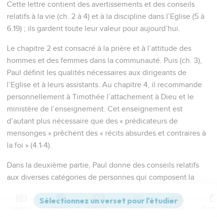
Cette lettre contient des avertissements et des conseils
relatifs à la vie (ch. 2 à 4) et à la discipline dans l’Eglise (5 à
6.19) ; ils gardent toute leur valeur pour aujourd’hui.
Le chapitre 2 est consacré à la prière et à l’attitude des
hommes et des femmes dans la communauté. Puis (ch. 3),
Paul définit les qualités nécessaires aux dirigeants de
l’Eglise et à leurs assistants. Au chapitre 4, il recommande
personnellement à Timothée l’attachement à Dieu et le
ministère de l’enseignement. Cet enseignement est
d’autant plus nécessaire que des « prédicateurs de
mensonges » prêchent des « récits absurdes et contraires à
la foi » (4.1-4).
Dans la deuxième partie, Paul donne des conseils relatifs
aux diverses catégories de personnes qui composent la
communauté : les veuves (5.3-16), les responsables (5.17-25),
les maîtres et les esclaves (6.1-2), les riches (6.17-19).
Contenus
Versions
Commentaires
Strong
Dictionnaire