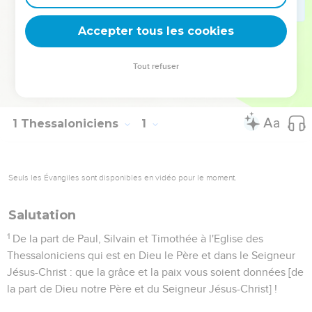
encourageante, mérite que l’Eglise d’aujourd’hui y puise
joie et consolation.
Accepter tous les cookies
La Bible Du Semeur Copyright © 1992, 1999 by Biblica, Inc.® Used by
Tout refuser
permission. All rights reserved worldwide.
1 Thessaloniciens
1
Seuls les Évangiles sont disponibles en vidéo pour le moment.
Salutation
1
De la part de Paul, Silvain et Timothée à l'Eglise des
Thessaloniciens qui est en Dieu le Père et dans le Seigneur
Jésus-Christ : que la grâce et la paix vous soient données [de
la part de Dieu notre Père et du Seigneur Jésus-Christ] !