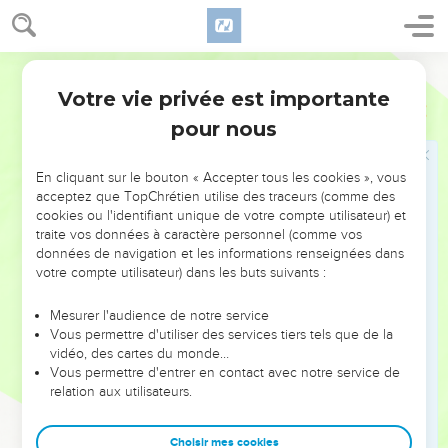
membres de la colonie juive. Il nous dit comment la colère
des *Juifs l’amena à s’enfuir précipitamment.
Segond 21
Arrivé à Corinthe (vers 51 ou 52), Paul reçoit de Timothée de
Votre vie privée est importante
1 Thessaloniciens
Introduction
bonnes nouvelles de cette Eglise : les chrétiens ont tenu
pour nous
ferme dans la persécution et c’est pour Paul l’occasion
d’exprimer sa reconnaissance à Dieu (ch. 1).
En cliquant sur le bouton « Accepter tous les cookies », vous
acceptez que TopChrétien utilise des traceurs (comme des
Le plaidoyer de l’apôtre au chapitre 2.1-12 pour défendre
cookies ou l'identifiant unique de votre compte utilisateur) et
son ministère laisse entendre qu’il a été l’objet de
traite vos données à caractère personnel (comme vos
données de navigation et les informations renseignées dans
calomnies. Mais il reprend aussitôt son action de grâces
votre compte utilisateur) dans les buts suivants :
(2.13 à 3.13). Après une exhortation à vivre dans la sainteté
(4.1-12), il clarifie un point de son enseignement sur la
Mesurer l'audience de notre service
résurrection des morts et le retour du Seigneur (4.13 à 5.11).
Vous permettre d'utiliser des services tiers tels que de la
vidéo, des cartes du monde…
Pour le reste, leur dit-il, « vous n’avez pas besoin qu’on vous
Vous permettre d'entrer en contact avec notre service de
relation aux utilisateurs.
en écrive... » (4.9 ; 5.1).
Cette lettre, à bien des égards extrêmement
Choisir mes cookies