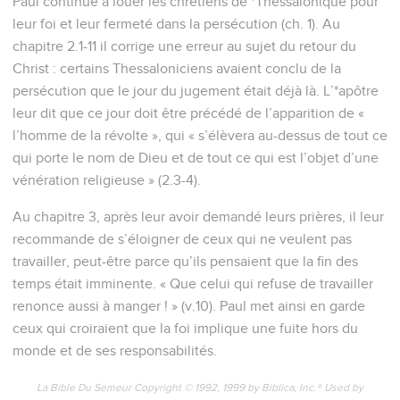
Paul continue à louer les chrétiens de *Thessalonique pour
leur foi et leur fermeté dans la persécution (ch. 1). Au
chapitre 2.1-11 il corrige une erreur au sujet du retour du
Christ : certains Thessaloniciens avaient conclu de la
persécution que le jour du jugement était déjà là. L’*apôtre
leur dit que ce jour doit être précédé de l’apparition de «
l’homme de la révolte », qui « s’élèvera au-dessus de tout ce
qui porte le nom de Dieu et de tout ce qui est l’objet d’une
vénération religieuse » (2.3-4).
Au chapitre 3, après leur avoir demandé leurs prières, il leur
recommande de s’éloigner de ceux qui ne veulent pas
travailler, peut-être parce qu’ils pensaient que la fin des
temps était imminente. « Que celui qui refuse de travailler
renonce aussi à manger ! » (v.10). Paul met ainsi en garde
ceux qui croiraient que la foi implique une fuite hors du
monde et de ses responsabilités.
La Bible Du Semeur Copyright © 1992, 1999 by Biblica, Inc.® Used by