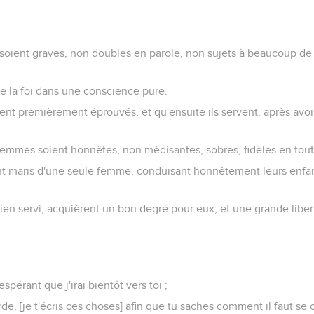
 soient graves, non doubles en parole, non sujets à beaucoup de
e la foi dans une conscience pure.
ent premièrement éprouvés, et qu'ensuite ils servent, après avoi
emmes soient honnêtes, non médisantes, sobres, fidèles en tou
nt maris d'une seule femme, conduisant honnêtement leurs enfant
ien servi, acquièrent un bon degré pour eux, et une grande libert
espérant que j'irai bientôt vers toi ;
rde, [je t'écris ces choses] afin que tu saches comment il faut se