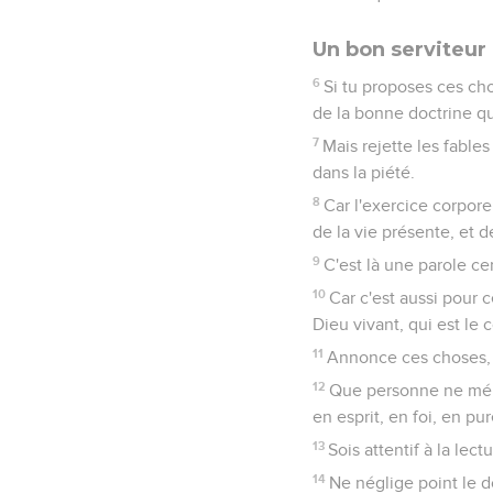
Un bon serviteur
6
Si tu proposes ces cho
de la bonne doctrine q
7
Mais rejette les fables
dans la piété.
8
Car l'exercice corpore
de la vie présente, et de
9
C'est là une parole ce
10
Car c'est aussi pour
Dieu vivant, qui est le
11
Annonce ces choses, [
12
Que personne ne mépri
en esprit, en foi, en pur
13
Sois attentif à la lect
14
Ne néglige point le do