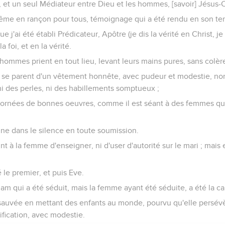
u, et un seul Médiateur entre Dieu et les hommes, [savoir] Jésus
même en rançon pour tous, témoignage qui a été rendu en son te
e j'ai été établi Prédicateur, Apôtre (je dis la vérité en Christ, j
 foi, et en la vérité.
ommes prient en tout lieu, levant leurs mains pures, sans colère
 se parent d'un vêtement honnête, avec pudeur et modestie, no
 ni des perles, ni des habillements somptueux ;
t] ornées de bonnes oeuvres, comme il est séant à des femmes qu
e dans le silence en toute soumission.
nt à la femme d'enseigner, ni d'user d'autorité sur le mari ; mais
le premier, et puis Eve.
dam qui a été séduit, mais la femme ayant été séduite, a été la ca
sauvée en mettant des enfants au monde, pourvu qu'elle persévèr
tification, avec modestie.