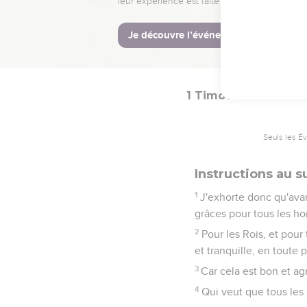
Gardant la foi avec u
foi ;
20
Entre lesquels sont H
ne plus blasphémer.
1 Timothée
2
Seuls les É
Instructions au su
1
J'exhorte donc qu'avan
grâces pour tous les h
2
Pour les Rois, et pour
et tranquille, en toute 
3
Car cela est bon et a
4
Qui veut que tous les 