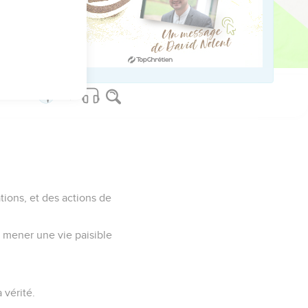
it naufrage quant à la
ent par ce châtiment à
tions, et des actions de
s mener une vie paisible
 vérité.