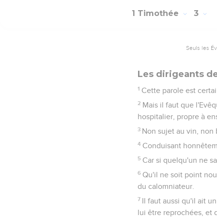
1 Timothée
3
Seuls les É
Les dirigeants de
1
Cette parole est certa
2
Mais il faut que l'Evê
hospitalier, propre à en
3
Non sujet au vin, non
4
Conduisant honnêteme
5
Car si quelqu'un ne sa
6
Qu'il ne soit point no
du calomniateur.
7
Il faut aussi qu'il ai
lui être reprochées, et