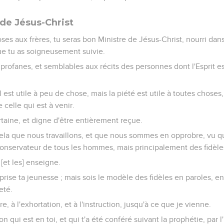
 de Jésus-Christ
ses aux frères, tu seras bon Ministre de Jésus-Christ, nourri dans 
ue tu as soigneusement suivie.
 profanes, et semblables aux récits des personnes dont l'Esprit est
l est utile à peu de chose, mais la piété est utile à toutes chose
 celle qui est à venir.
rtaine, et digne d'être entièrement reçue.
 cela que nous travaillons, et que nous sommes en opprobre, vu 
 conservateur de tous les hommes, mais principalement des fidèle
et les] enseigne.
se ta jeunesse ; mais sois le modèle des fidèles en paroles, en
eté.
ure, à l'exhortation, et à l'instruction, jusqu'à ce que je vienne.
n qui est en toi, et qui t'a été conféré suivant la prophétie, par 