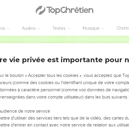
 la gloire de Dieu bienheureux, lequel [Evangile] m'a été commis.
our la bonté de Dieu
elui qui m'a fortifié, [c'est-à-dire], à Jésus-Christ notre Seigneur,
éos
Audios
Textes
Musique
Chrét
ns le Ministère ;
Martin
étais un blasphémateur, et un persécuteur, et un oppresseur, mai
i agi par ignorance, [étant] dans l'infidélité.
re vie privée est importante pour 
Seigneur a surabondé [en moi], avec la foi, et avec l'amour qui es
taine, et digne d'être entièrement reçue, que Jésus-Christ est v
squels je suis le premier.
sur le bouton « Accepter tous les cookies », vous acceptez que T
traceurs (comme des cookies ou l'identifiant unique de votre compte 
e, afin que Jésus-Christ montrât en moi le premier toute sa cléme
s données à caractère personnel (comme vos données de navigatio
ndront à croire en lui pour la vie éternelle.
 renseignées dans votre compte utilisateur) dans les buts suivants 
 immortel, invisible, à Dieu seul sage soit honneur et gloire aux s
audience de notre service
je te recommande ce commandement, que conformément aux prop
ttre d'utiliser des services tiers tels que de la vidéo, des cartes
u t'acquittes, selon elles, du devoir de combattre en cette bonne g
ttre d'entrer en contact avec notre service de relation aux utilisat