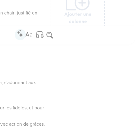
 chair, justifié en
Ajouter une
Ajouter une
Ajouter une
Ajouter une
Ajouter une
Ajouter une
colonne
colonne
colonne
colonne
colonne
colonne
oi, s'adonnant aux
 les fidèles, et pour
 avec action de grâces.