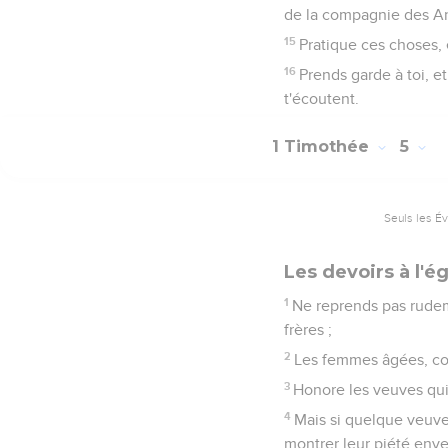
de la compagnie des A
15
Pratique ces choses, et
16
Prends garde à toi, et
t'écoutent.
1 Timothée
5
Seuls les É
Les devoirs à l'é
1
Ne reprends pas rude
frères ;
2
Les femmes âgées, co
3
Honore les veuves qui
4
Mais si quelque veuve
montrer leur piété enver