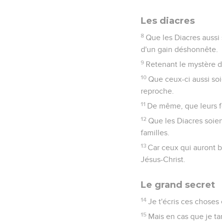
Les diacres
8
Que les Diacres aussi
d'un gain déshonnête.
9
Retenant le mystère d
10
Que ceux-ci aussi soi
reproche.
11
De même, que leurs f
12
Que les Diacres soie
familles.
13
Car ceux qui auront b
Jésus-Christ.
Le grand secret
14
Je t'écris ces choses 
15
Mais en cas que je ta