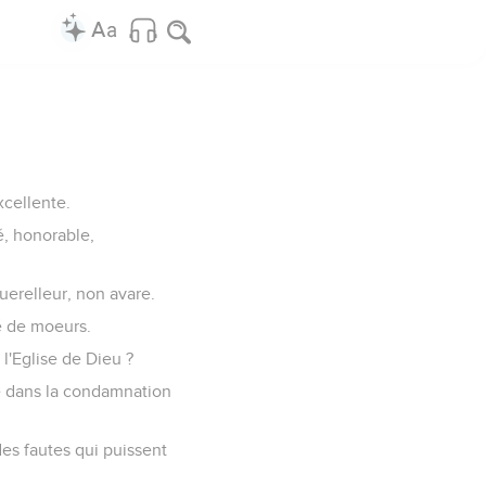
xcellente.
é, honorable,
uerelleur, non avare.
é de moeurs.
l'Eglise de Dieu ?
be dans la condamnation
des fautes qui puissent