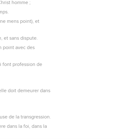
-Christ homme ;
mps.
e ne mens point), et
, et sans dispute.
n point avec des
i font profession de
 elle doit demeurer dans
use de la transgression.
e dans la foi, dans la