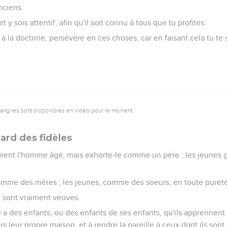
nciens.
 y sois attentif, afin qu'il soit connu à tous que tu profites.
 à la doctrine, persévère en ces choses, car en faisant cela tu te
vangiles sont disponibles en vidéo pour le moment.
gard des fidèles
ment l'homme âgé, mais exhorte-le comme un père ; les jeunes
mme des mères ; les jeunes, comme des soeurs, en toute pureté
 sont vraiment veuves.
 a des enfants, ou des enfants de ses enfants, qu'ils apprennen
s leur propre maison, et à rendre la pareille à ceux dont ils sont