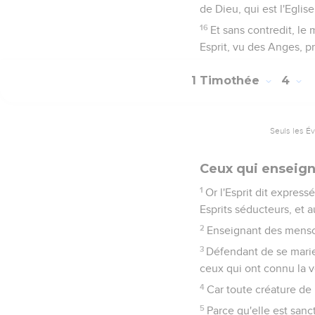
de Dieu, qui est l'Eglis
16
Et sans contredit, le 
Esprit, vu des Anges, p
1 Timothée
4
Seuls les É
Ceux qui enseign
1
Or l'Esprit dit expres
Esprits séducteurs, et 
2
Enseignant des menson
3
Défendant de se marie
ceux qui ont connu la vé
4
Car toute créature de D
5
Parce qu'elle est sanct