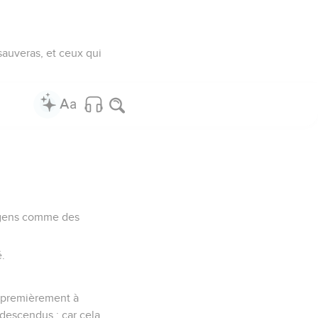
 sauveras, et ceux qui
 gens comme des
.
t premièrement à
 descendus : car cela