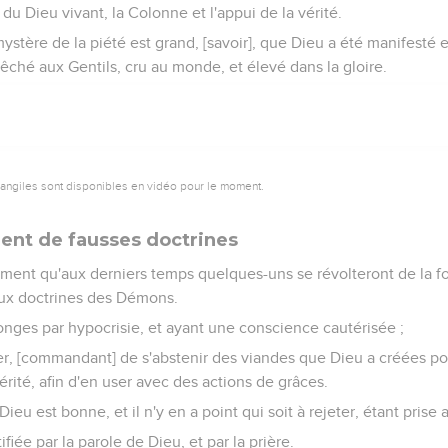
e du Dieu vivant, la Colonne et l'appui de la vérité.
mystère de la piété est grand, [savoir], que Dieu a été manifesté en
rêché aux Gentils, cru au monde, et élevé dans la gloire.
vangiles sont disponibles en vidéo pour le moment.
ent de fausses doctrines
sément qu'aux derniers temps quelques-uns se révolteront de la f
aux doctrines des Démons.
ges par hypocrisie, et ayant une conscience cautérisée ;
r, [commandant] de s'abstenir des viandes que Dieu a créées pour
rité, afin d'en user avec des actions de grâces.
ieu est bonne, et il n'y en a point qui soit à rejeter, étant prise
ifiée par la parole de Dieu, et par la prière.