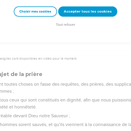
ne bonne conscience, laquelle quelques-uns ayant rejetée, ont fa
Accepter tous les cookies
Choisir mes cookies
yménée et Alexandre, que j'ai livrés à satan, afin qu'ils apprenn
Tout refuser
vangiles sont disponibles en vidéo pour le moment.
jet de la prière
t toutes choses on fasse des requêtes, des prières, des supplica
ommes ;
 tous ceux qui sont constitués en dignité, afin que nous puission
piété et honnêteté.
gréable devant Dieu notre Sauveur ;
hommes soient sauvés, et qu'ils viennent à la connaissance de la