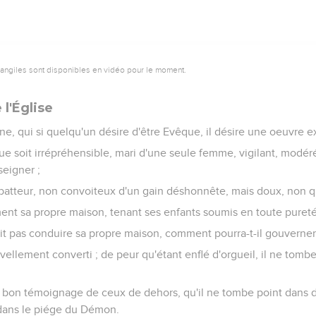
vangiles sont disponibles en vidéo pour le moment.
 l'Église
ine, qui si quelqu'un désire d'être Evêque, il désire une oeuvre e
que soit irrépréhensible, mari d'une seule femme, vigilant, modér
seigner ;
 batteur, non convoiteux d'un gain déshonnête, mais doux, non q
nt sa propre maison, tenant ses enfants soumis en toute puret
it pas conduire sa propre maison, comment pourra-t-il gouverner 
uvellement converti ; de peur qu'étant enflé d'orgueil, il ne tom
t un bon témoignage de ceux de dehors, qu'il ne tombe point dans 
 dans le piége du Démon.