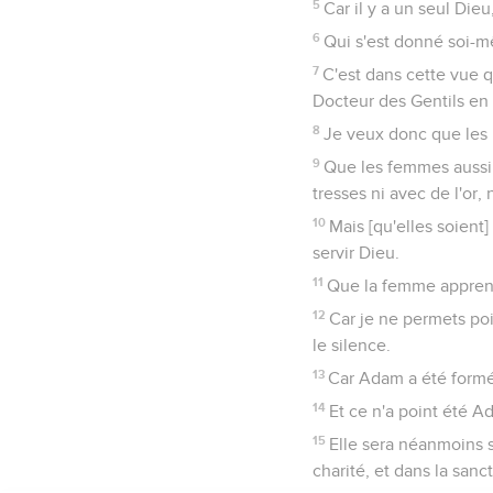
5
Car il y a un seul Die
6
Qui s'est donné soi-
7
C'est dans cette vue qu
Docteur des Gentils en la
8
Je veux donc que les h
9
Que les femmes aussi
tresses ni avec de l'or,
10
Mais [qu'elles soien
servir Dieu.
11
Que la femme apprenn
12
Car je ne permets poi
le silence.
13
Car Adam a été formé 
14
Et ce n'a point été A
15
Elle sera néanmoins 
charité, et dans la sanc