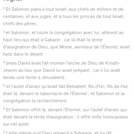
2
Et Salomon parla à tout Israël, aux chefs de milliers et de
centaines, et aux juges, et à tous les princes de tout Israël,
chefs des pères ;
3
et Salomon, et toute la congrégation avec lui, allèrent au
haut lieu qui était à Gabaon ; car là était la tente
d'assignation de Dieu, que Moïse, serviteur de l'Éternel, avait
faite dans le désert
4
(mais David avait fait monter l'arche de Dieu de Kiriath-
Jéarim au lieu que David lui avait préparé ; car il lui avait
tendu une tente à Jérusalem) ;
5
et l'autel d'airain qu'avait fait Betsaleël, fils d'Uri, fils de Hur,
était là, devant le tabernacle de l'Éternel ; et Salomon et la
congrégation la recherchèrent.
6
Et Salomon offrit là, devant l'Éternel, sur l'autel d'airain qui
était devant la tente d'assignation ; il offrit mille holocaustes
sur cet autel.
7
Cette même nuit Dieu apparut à Salomon, et lui dit :