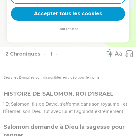
châtiment dont il allait le frapper. Les rapatriés de l’exil ne
pouvaient que comprendre ce message.
Accepter tous les cookies
La Bible Du Semeur Copyright © 1992, 1999 by Biblica, Inc.® Used by
Tout refuser
permission. All rights reserved worldwide.
2 Chroniques
1
Seuls les Évangiles sont disponibles en vidéo pour le moment.
HISTOIRE DE SALOMON, ROI D'ISRAËL
1
Et Salomon, fils de David, s'affermit dans son royaume ; et
l'Éternel, son Dieu, fut avec lui et l'agrandit extrêmement.
Salomon demande à Dieu la sagesse pour
régner