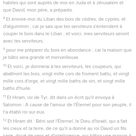
habiles qui sont auprès de moi en Juda et à Jérusalem et
que David, mon père, a préparés.
8
Et envoie-moi du Liban des bois de cèdres, de cyprès, et
d'algummim ; car je sais que tes serviteurs s'entendent à
couper le bois dans le Liban ; et voici, mes serviteurs seront
avec tes serviteurs,
9
pour me préparer du bois en abondance ; car la maison que
je bâtis sera grande et merveilleuse.
10
Et voici, je donnerai à tes serviteurs, les coupeurs, qui
abattront les bois, vingt mille cors de froment battu, et vingt
mille cors d'orge, et vingt mille baths de vin, et vingt mille
baths d'huile.
11
Et Hiram, roi de Tyr, dit dans un écrit qu'il envoya à
Salomon : A cause de l'amour de l'Éternel pour son peuple, il
t'a établi roi sur eux.
12
Et Hiram dit : Béni soit l'Éternel, le Dieu d'Israël, qui a fait
les cieux et la terre, de ce qu'il a donné au roi David un fils
sage, doué de sens et d'intelligence, qui bâtira une maison à