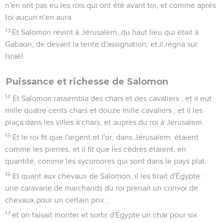
n'en ont pas eu les rois qui ont été avant toi, et comme après
toi aucun n'en aura.
13
Et Salomon revint à Jérusalem, du haut lieu qui était à
Gabaon, de devant la tente d'assignation, et il régna sur
Israël.
Puissance et richesse de Salomon
14
Et Salomon rassembla des chars et des cavaliers ; et il eut
mille quatre cents chars et douze mille cavaliers ; et il les
plaça dans les villes à chars, et auprès du roi à Jérusalem.
15
Et le roi fit que l'argent et l'or, dans Jérusalem, étaient
comme les pierres, et il fit que les cèdres étaient, en
quantité, comme les sycomores qui sont dans le pays plat.
16
Et quant aux chevaux de Salomon, il les tirait d'Égypte :
une caravane de marchands du roi prenait un convoi de
chevaux pour un certain prix ;
17
et on faisait monter et sortir d'Égypte un char pour six