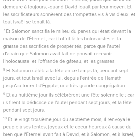
demeure à toujours, -quand David louait par leur moyen. Et
les sacrificateurs sonnèrent des trompettes vis-à-vis d'eux, et
tout Israël se tenait là.
7
Et Salomon sanctifia le milieu du parvis qui était devant la
maison de l'Éternel ; car il offrit là les holocaustes et la
graisse des sacrifices de prospérités, parce que l'autel
d'airain que Salomon avait fait ne pouvait recevoir
l'holocauste, et l'offrande de gâteau, et les graisses.
8
Et Salomon célébra la fête en ce temps-là, pendant sept
jours, et tout Israël avec lui, depuis l'entrée de Hamath
jusqu'au torrent d'Égypte, une très-grande congrégation.
9
Et au huitième jour ils célébrèrent une fête solennelle ; car
ils firent la dédicace de l'autel pendant sept jours, et la fête
pendant sept jours.
10
Et le vingt-troisième jour du septième mois, il renvoya le
peuple à ses tentes, joyeux et le coeur heureux à cause du
bien que l'Éternel avait fait à David, et à Salomon, et à Israël,