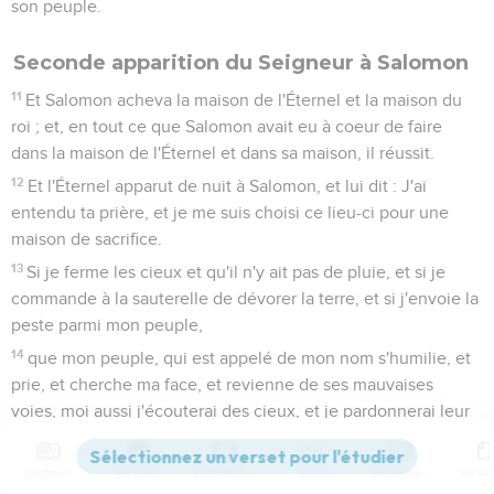
son peuple.
Seconde apparition du Seigneur à Salomon
11
Et Salomon acheva la maison de l'Éternel et la maison du
roi ; et, en tout ce que Salomon avait eu à coeur de faire
dans la maison de l'Éternel et dans sa maison, il réussit.
12
Et l'Éternel apparut de nuit à Salomon, et lui dit : J'ai
entendu ta prière, et je me suis choisi ce lieu-ci pour une
maison de sacrifice.
13
Si je ferme les cieux et qu'il n'y ait pas de pluie, et si je
commande à la sauterelle de dévorer la terre, et si j'envoie la
peste parmi mon peuple,
14
que mon peuple, qui est appelé de mon nom s'humilie, et
prie, et cherche ma face, et revienne de ses mauvaises
voies, moi aussi j'écouterai des cieux, et je pardonnerai leur
péché, et je guérirai leur pays.
15
Maintenant mes yeux seront ouverts et mes oreilles
Contenus
Versions
Commentaires
Strong
Dictionnaire