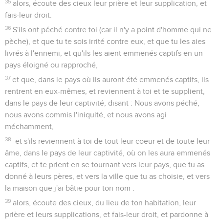
35
alors, écoute des cieux leur prière et leur supplication, et
fais-leur droit.
36
S'ils ont péché contre toi (car il n'y a point d'homme qui ne
pèche), et que tu te sois irrité contre eux, et que tu les aies
livrés à l'ennemi, et qu'ils les aient emmenés captifs en un
pays éloigné ou rapproché,
37
et que, dans le pays où ils auront été emmenés captifs, ils
rentrent en eux-mêmes, et reviennent à toi et te supplient,
dans le pays de leur captivité, disant : Nous avons péché,
nous avons commis l'iniquité, et nous avons agi
méchamment,
38
-et s'ils reviennent à toi de tout leur coeur et de toute leur
âme, dans le pays de leur captivité, où on les aura emmenés
captifs, et te prient en se tournant vers leur pays, que tu as
donné à leurs pères, et vers la ville que tu as choisie, et vers
la maison que j'ai bâtie pour ton nom :
39
alors, écoute des cieux, du lieu de ton habitation, leur
prière et leurs supplications, et fais-leur droit, et pardonne à