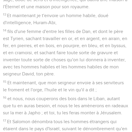
l'Éternel et une maison pour son royaume.
13
Et maintenant je t'envoie un homme habile, doué
d'intelligence, Huram-Abi,
14
fils d'une femme d'entre les filles de Dan, et dont le père
est Tyrien, sachant travailler en or, et en argent, en airain, en
fer, en pierres, et en bois, en pourpre, en bleu, et en byssus,
et en cramoisi, et sachant faire toute sorte de gravure et
inventer toute sorte de choses qu'on lui donnera à inventer,
avec tes hommes habiles et les hommes habiles de mon
seigneur David, ton père.
15
Et maintenant, que mon seigneur envoie à ses serviteurs
le froment et l'orge, l'huile et le vin qu'il a dit ;
16
et nous, nous couperons des bois dans le Liban, autant
que tu en auras besoin, et nous te les amènerons en radeaux
sur la mer à Japho ; et toi, tu les feras monter à Jérusalem.
17
Et Salomon dénombra tous les hommes étrangers qui
étaient dans le pays d'Israël, suivant le dénombrement qu'en