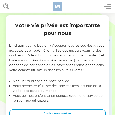
déporté. Par sa vision de l’histoire, le Chroniste fait
comprendre aux rapatriés que, malgré cela, l’Eternel restait
fidèle à ses promesses.
Darby
Votre vie privée est importante
Dans la seconde partie du livre, qui retrace l’histoire de
2 Chroniques
Introduction
Juda du schisme à l’exil, conformément à sa vision de
pour nous
l’histoire, l’auteur s’arrête surtout sur la vie des rois qui ont
cherché à restaurer le Temple ou à rétablir le culte de
En cliquant sur le bouton « Accepter tous les cookies », vous
l’Eternel : Asa (ch.14 à 16), Josaphat (ch.17 à 20), Joas (ch.24),
acceptez que TopChrétien utilise des traceurs (comme des
cookies ou l'identifiant unique de votre compte utilisateur) et
et, tout particulièrement, Ezéchias (ch.29 à 32) et Josias
traite vos données à caractère personnel (comme vos
(ch.34 à 35). Tout au long de ces pages, le Chroniste relève
données de navigation et les informations renseignées dans
le principe divin, énoncé dans la Loi, charte de l’alliance, de
votre compte utilisateur) dans les buts suivants :
la rétribution du bien et du mal : Dieu punit celui qui se
Mesurer l'audience de notre service
détourne de lui et qui pèche : il bénit celui qui reconnaît
Vous permettre d'utiliser des services tiers tels que de la
son péché et qui lui obéit (12.5 ; 15.2,7 ; 16.7,9 ; 19.2-3 ; etc.).
vidéo, des cartes du monde…
Vous permettre d'entrer en contact avec notre service de
Ce principe, l’auteur le résume à la fin de son livre, en 36.15-
relation aux utilisateurs.
16, en soulignant la patience de Dieu qui, à maintes
reprises, a envoyé ses prophètes pour avertir le peuple du
Choisir mes cookies