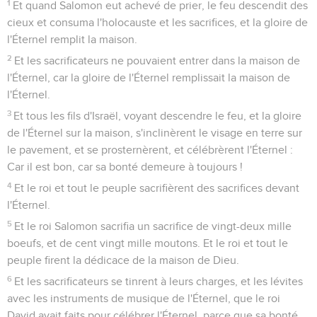
1
Et quand Salomon eut achevé de prier, le feu descendit des
cieux et consuma l'holocauste et les sacrifices, et la gloire de
l'Éternel remplit la maison.
2
Et les sacrificateurs ne pouvaient entrer dans la maison de
l'Éternel, car la gloire de l'Éternel remplissait la maison de
l'Éternel.
3
Et tous les fils d'Israël, voyant descendre le feu, et la gloire
de l'Éternel sur la maison, s'inclinèrent le visage en terre sur
le pavement, et se prosternèrent, et célébrèrent l'Éternel :
Car il est bon, car sa bonté demeure à toujours !
4
Et le roi et tout le peuple sacrifièrent des sacrifices devant
l'Éternel.
5
Et le roi Salomon sacrifia un sacrifice de vingt-deux mille
boeufs, et de cent vingt mille moutons. Et le roi et tout le
peuple firent la dédicace de la maison de Dieu.
6
Et les sacrificateurs se tinrent à leurs charges, et les lévites
avec les instruments de musique de l'Éternel, que le roi
David avait faits pour célébrer l'Éternel, parce que sa bonté