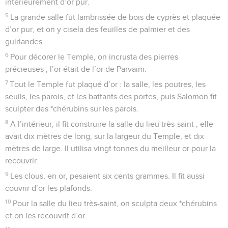
intérieurement d’or pur.
5
La grande salle fut lambrissée de bois de cyprès et plaquée
d’or pur, et on y cisela des feuilles de palmier et des
guirlandes.
6
Pour décorer le Temple, on incrusta des pierres
précieuses ; l’or était de l’or de Parvaïm.
7
Tout le Temple fut plaqué d’or : la salle, les poutres, les
seuils, les parois, et les battants des portes, puis Salomon fit
sculpter des *chérubins sur les parois.
8
A l’intérieur, il fit construire la salle du lieu très-saint ; elle
avait dix mètres de long, sur la largeur du Temple, et dix
mètres de large. Il utilisa vingt tonnes du meilleur or pour la
recouvrir.
9
Les clous, en or, pesaient six cents grammes. Il fit aussi
couvrir d’or les plafonds.
10
Pour la salle du lieu très-saint, on sculpta deux *chérubins
et on les recouvrit d’or.