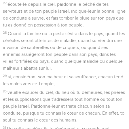
27
écoute-le depuis le ciel, pardonne le péché de tes
serviteurs et de ton peuple Israël, indique-leur la bonne ligne
de conduite à suivre, et fais tomber la pluie sur ton pays que
tu as donné en possession à ton peuple.
28
Quand la famine ou la peste sévira dans le pays, quand les
céréales seront atteintes de maladie, quand surviendra une
invasion de sauterelles ou de criquets, ou quand ses
ennemis assiégeront ton peuple dans son pays, dans les
villes fortifiées du pays, quand quelque maladie ou quelque
malheur s’abattra sur lui,
29
si, considérant son malheur et sa souffrance, chacun tend
les mains vers ce Temple,
30
veuille exaucer du ciel, du lieu où tu demeures, les prières
et les supplications que t’adressera tout homme ou tout ton
peuple Israël. Pardonne-leur et traite chacun selon sa
conduite, puisque tu connais le cœur de chacun. En effet, toi
seul tu connais le cœur des humains.
31
De cette manière, ils te révéreront et se conduiront