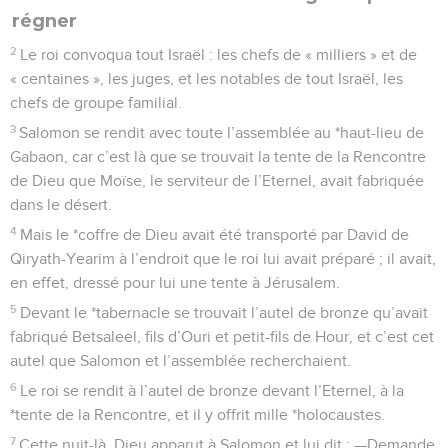
régner
2
Le roi convoqua tout Israël : les chefs de « milliers » et de
« centaines », les juges, et les notables de tout Israël, les
chefs de groupe familial.
3
Salomon se rendit avec toute l’assemblée au *haut-lieu de
Gabaon, car c’est là que se trouvait la tente de la Rencontre
de Dieu que Moïse, le serviteur de l’Eternel, avait fabriquée
dans le désert.
4
Mais le *coffre de Dieu avait été transporté par David de
Qiryath-Yearim à l’endroit que le roi lui avait préparé ; il avait,
en effet, dressé pour lui une tente à Jérusalem.
5
Devant le *tabernacle se trouvait l’autel de bronze qu’avait
fabriqué Betsaleel, fils d’Ouri et petit-fils de Hour, et c’est cet
autel que Salomon et l’assemblée recherchaient.
6
Le roi se rendit à l’autel de bronze devant l’Eternel, à la
*tente de la Rencontre, et il y offrit mille *holocaustes.
7
Cette nuit-là, Dieu apparut à Salomon et lui dit : —Demande