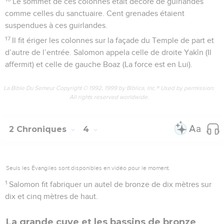
Le sommet de ces colonnes était décoré de guirlandes
comme celles du sanctuaire. Cent grenades étaient
suspendues à ces guirlandes.
17
Il fit ériger les colonnes sur la façade du Temple de part et
d’autre de l’entrée. Salomon appela celle de droite Yakîn (Il
affermit) et celle de gauche Boaz (La force est en Lui).
La Bible Du Semeur Copyright © 1992, 1999 by Biblica, Inc.® Used by permission.
All rights reserved worldwide.
2 Chroniques
4
Seuls les Évangiles sont disponibles en vidéo pour le moment.
1
Salomon fit fabriquer un autel de bronze de dix mètres sur
dix et cinq mètres de haut.
La grande cuve et les bassins de bronze