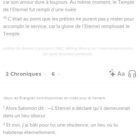
car son amour dure à toujours. Au même moment, le Temple
de l’Eternel fut rempli d’une nuée.
14
C’était au point que les prêtres ne purent pas y rester pour
accomplir le service, car la gloire de l’Eternel remplissait le
Temple.
La Bible Du Semeur Copyright © 1992, 1999 by Biblica, Inc.® Used by permission.
All rights reserved worldwide.
2 Chroniques
6
Seuls les Évangiles sont disponibles en vidéo pour le moment.
1
Alors Salomon dit : —L’Eternel a déclaré qu’il demeurerait
dans un lieu obscur.
2
Et moi, j’ai bâti pour toi une résidence, un lieu où tu
habiteras éternellement.