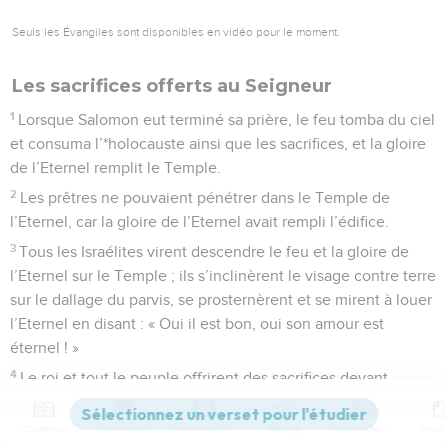
Seuls les Évangiles sont disponibles en vidéo pour le moment.
Les sacrifices offerts au Seigneur
1
Lorsque Salomon eut terminé sa prière, le feu tomba du ciel
et consuma l’*holocauste ainsi que les sacrifices, et la gloire
de l’Eternel remplit le Temple.
2
Les prêtres ne pouvaient pénétrer dans le Temple de
l’Eternel, car la gloire de l’Eternel avait rempli l’édifice.
3
Tous les Israélites virent descendre le feu et la gloire de
l’Eternel sur le Temple ; ils s’inclinèrent le visage contre terre
sur le dallage du parvis, se prosternèrent et se mirent à louer
l’Eternel en disant : « Oui il est bon, oui son amour est
éternel ! »
4
Le roi et tout le peuple offrirent des sacrifices devant
l’Eternel.
5
Contenus
Versions
Commentaires
Strong
Dictionnaire
Le roi Salomon offrit en sacrifice 22 000 bœufs et 120 000