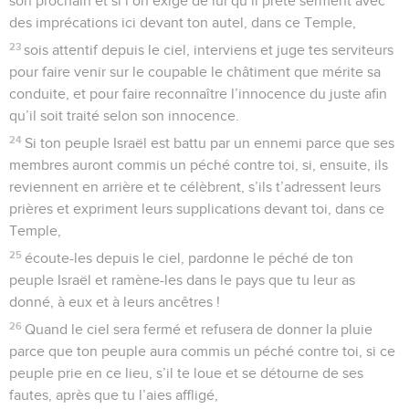
son prochain et si l’on exige de lui qu’il prête serment avec
des imprécations ici devant ton autel, dans ce Temple,
23
sois attentif depuis le ciel, interviens et juge tes serviteurs
pour faire venir sur le coupable le châtiment que mérite sa
conduite, et pour faire reconnaître l’innocence du juste afin
qu’il soit traité selon son innocence.
24
Si ton peuple Israël est battu par un ennemi parce que ses
membres auront commis un péché contre toi, si, ensuite, ils
reviennent en arrière et te célèbrent, s’ils t’adressent leurs
prières et expriment leurs supplications devant toi, dans ce
Temple,
25
écoute-les depuis le ciel, pardonne le péché de ton
peuple Israël et ramène-les dans le pays que tu leur as
donné, à eux et à leurs ancêtres !
26
Quand le ciel sera fermé et refusera de donner la pluie
parce que ton peuple aura commis un péché contre toi, si ce
peuple prie en ce lieu, s’il te loue et se détourne de ses
fautes, après que tu l’aies affligé,