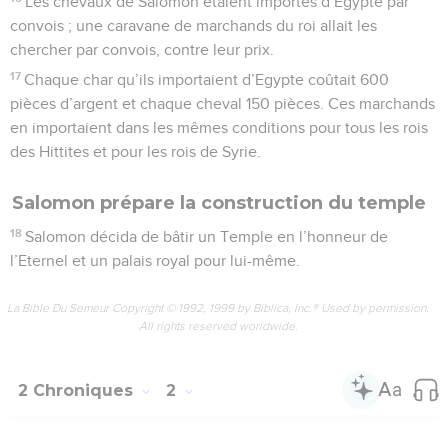
Les chevaux de Salomon étaient importés d’Egypte par
convois ; une caravane de marchands du roi allait les
chercher par convois, contre leur prix.
17
Chaque char qu’ils importaient d’Egypte coûtait 600
pièces d’argent et chaque cheval 150 pièces. Ces marchands
en importaient dans les mêmes conditions pour tous les rois
des Hittites et pour les rois de Syrie.
Salomon prépare la construction du temple
18
Salomon décida de bâtir un Temple en l’honneur de
l’Eternel et un palais royal pour lui-même.
La Bible Du Semeur Copyright © 1992, 1999 by Biblica, Inc.® Used by permission.
All rights reserved worldwide.
2 Chroniques
2