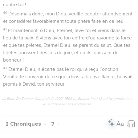
contre toi !
40
Désormais donc, mon Dieu, veuille écouter attentivement
et considérer favorablement toute prière faite en ce lieu.
41
Et maintenant, ô Dieu, Eternel, lève-toi et viens dans le
lieu de ta paix, ô viens avec ton coffre d’où rayonne ta force
et que tes prêtres, Eternel Dieu, se parent du salut. Que tes
fidèles poussent des cris de joie, et qu’ils jouissent du
bonheur !
42
Eternel Dieu, n’écarte pas le roi qui a reçu l’onction.
Veuille te souvenir de ce que, dans ta bienveillance, tu avais
promis à David, ton serviteur.
La Bible Du Semeur Copyright © 1992, 1999 by Biblica, Inc.® Used by permission.
All rights reserved worldwide.
2 Chroniques
7