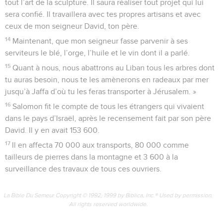
tout l’art de la sculpture. Il saura réaliser tout projet qui lui
sera confié. Il travaillera avec tes propres artisans et avec
ceux de mon seigneur David, ton père.
14
Maintenant, que mon seigneur fasse parvenir à ses
serviteurs le blé, l’orge, l’huile et le vin dont il a parlé.
15
Quant à nous, nous abattrons au Liban tous les arbres dont
tu auras besoin, nous te les amènerons en radeaux par mer
jusqu’à Jaffa d’où tu les feras transporter à Jérusalem. »
16
Salomon fit le compte de tous les étrangers qui vivaient
dans le pays d’Israël, après le recensement fait par son père
David. Il y en avait 153 600.
17
Il en affecta 70 000 aux transports, 80 000 comme
tailleurs de pierres dans la montagne et 3 600 à la
surveillance des travaux de tous ces ouvriers.
La Bible Du Semeur Copyright © 1992, 1999 by Biblica, Inc.® Used by permission.
All rights reserved worldwide.