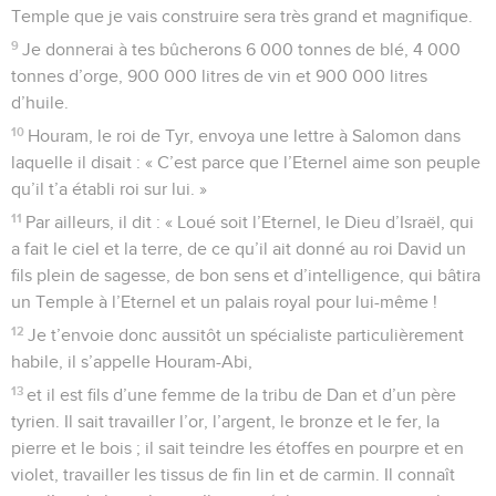
Temple que je vais construire sera très grand et magnifique.
9
Je donnerai à tes bûcherons 6 000 tonnes de blé, 4 000
tonnes d’orge, 900 000 litres de vin et 900 000 litres
d’huile.
10
Houram, le roi de Tyr, envoya une lettre à Salomon dans
laquelle il disait : « C’est parce que l’Eternel aime son peuple
qu’il t’a établi roi sur lui. »
11
Par ailleurs, il dit : « Loué soit l’Eternel, le Dieu d’Israël, qui
a fait le ciel et la terre, de ce qu’il ait donné au roi David un
fils plein de sagesse, de bon sens et d’intelligence, qui bâtira
un Temple à l’Eternel et un palais royal pour lui-même !
12
Je t’envoie donc aussitôt un spécialiste particulièrement
habile, il s’appelle Houram-Abi,
13
et il est fils d’une femme de la tribu de Dan et d’un père
tyrien. Il sait travailler l’or, l’argent, le bronze et le fer, la
pierre et le bois ; il sait teindre les étoffes en pourpre et en
violet, travailler les tissus de fin lin et de carmin. Il connaît