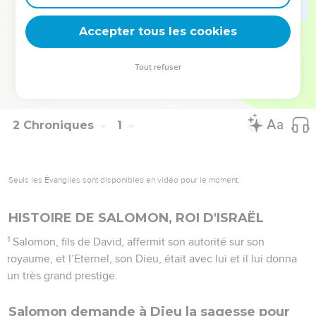
châtiment dont il allait le frapper. Les rapatriés de l’exil ne
pouvaient que comprendre ce message.
Accepter tous les cookies
La Bible Du Semeur Copyright © 1992, 1999 by Biblica, Inc.® Used by
Tout refuser
permission. All rights reserved worldwide.
2 Chroniques
1
Seuls les Évangiles sont disponibles en vidéo pour le moment.
HISTOIRE DE SALOMON, ROI D'ISRAËL
1
Salomon, fils de David, affermit son autorité sur son
royaume, et l’Eternel, son Dieu, était avec lui et il lui donna
un très grand prestige.
Salomon demande à Dieu la sagesse pour