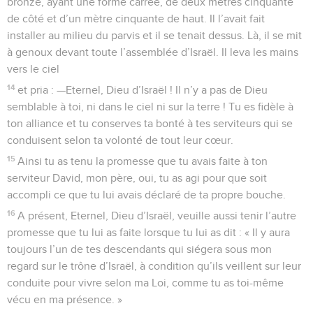
bronze, ayant une forme carrée, de deux mètres cinquante
de côté et d’un mètre cinquante de haut. Il l’avait fait
installer au milieu du parvis et il se tenait dessus. Là, il se mit
à genoux devant toute l’assemblée d’Israël. Il leva les mains
vers le ciel
14
et pria : —Eternel, Dieu d’Israël ! Il n’y a pas de Dieu
semblable à toi, ni dans le ciel ni sur la terre ! Tu es fidèle à
ton alliance et tu conserves ta bonté à tes serviteurs qui se
conduisent selon ta volonté de tout leur cœur.
15
Ainsi tu as tenu la promesse que tu avais faite à ton
serviteur David, mon père, oui, tu as agi pour que soit
accompli ce que tu lui avais déclaré de ta propre bouche.
16
A présent, Eternel, Dieu d’Israël, veuille aussi tenir l’autre
promesse que tu lui as faite lorsque tu lui as dit : « Il y aura
toujours l’un de tes descendants qui siégera sous mon
regard sur le trône d’Israël, à condition qu’ils veillent sur leur
conduite pour vivre selon ma Loi, comme tu as toi-même
vécu en ma présence. »