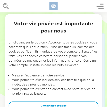
déporté. Par sa vision de l’histoire, le Chroniste fait
comprendre aux rapatriés que, malgré cela, l’Eternel restait
fidèle à ses promesses.
Semeur
Votre vie privée est importante
Dans la seconde partie du livre, qui retrace l’histoire de
2 Chroniques
Introduction
Juda du schisme à l’exil, conformément à sa vision de
pour nous
l’histoire, l’auteur s’arrête surtout sur la vie des rois qui ont
cherché à restaurer le Temple ou à rétablir le culte de
En cliquant sur le bouton « Accepter tous les cookies », vous
l’Eternel : Asa (ch.14 à 16), Josaphat (ch.17 à 20), Joas (ch.24),
acceptez que TopChrétien utilise des traceurs (comme des
cookies ou l'identifiant unique de votre compte utilisateur) et
et, tout particulièrement, Ezéchias (ch.29 à 32) et Josias
traite vos données à caractère personnel (comme vos
(ch.34 à 35). Tout au long de ces pages, le Chroniste relève
données de navigation et les informations renseignées dans
le principe divin, énoncé dans la Loi, charte de l’alliance, de
votre compte utilisateur) dans les buts suivants :
la rétribution du bien et du mal : Dieu punit celui qui se
Mesurer l'audience de notre service
détourne de lui et qui pèche : il bénit celui qui reconnaît
Vous permettre d'utiliser des services tiers tels que de la
son péché et qui lui obéit (12.5 ; 15.2,7 ; 16.7,9 ; 19.2-3 ; etc.).
vidéo, des cartes du monde…
Vous permettre d'entrer en contact avec notre service de
Ce principe, l’auteur le résume à la fin de son livre, en 36.15-
relation aux utilisateurs.
16, en soulignant la patience de Dieu qui, à maintes
reprises, a envoyé ses prophètes pour avertir le peuple du
Choisir mes cookies