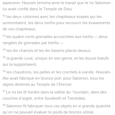
aspersion. Houram termina ainsi le travail que le roi Salomon
lui avait confié dans le Temple de Dieu :
12
les deux colonnes avec les chapiteaux évasés qui les
surmontaient, les deux treillis pour recouvrir les évasements
de ces chapiteaux,
13
les quatre cents grenades accrochées aux treillis — deux
rangées de grenades par treillis —
14
les dix chariots et les dix bassins placés dessus,
15
la grande cuve, unique en son genre, et les douze bœufs
qui la supportaient,
16
les chaudrons, les pelles et les crochets à viande. Houram-
Abi avait fabriqué en bronze poli, pour Salomon, tous les
objets destinés au Temple de l’Eternel.
17
Le roi les fit fondre dans la vallée du *Jourdain, dans des
couches d’argile, entre Soukkoth et Tserédata.
18
Salomon fit fabriquer tous ces objets en si grande quantité
qu’on ne pouvait évaluer le poids de bronze utilisé.