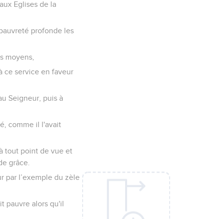
aux Eglises de la
 pauvreté profonde les
rs moyens,
à ce service en faveur
au Seigneur, puis à
, comme il l'avait
à tout point de vue et
de grâce.
ur par l’exemple du zèle
t pauvre alors qu'il