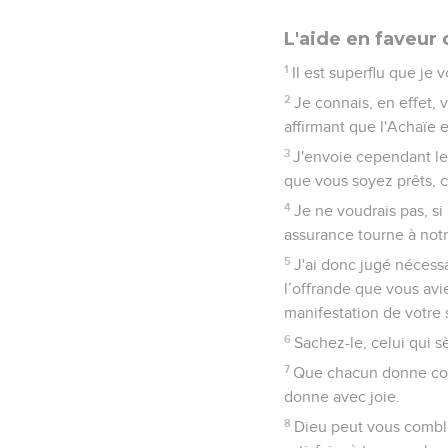
L'aide en faveur 
1
Il est superflu que je 
2
Je connais, en effet,
affirmant que l'Achaïe e
3
J'envoie cependant les
que vous soyez prêts, c
4
Je ne voudrais pas, s
assurance tourne à notr
5
J'ai donc jugé nécess
l’offrande que vous av
manifestation de votre 
6
Sachez-le, celui qui
7
Que chacun donne comm
donne avec joie.
8
Dieu peut vous comble