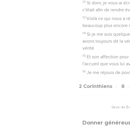
12
Si donc je vous ai écri
c'était afin de rendre 
13
Voilà ce qui nous a r
beaucoup plus encore réj
14
Si je me suis quelque
avons toujours dit la v
vérité.
15
Et son affection pour
l'accueil que vous lui 
16
Je me réjouis de pou
2 Corinthiens
8
Seuls les É
Donner généreu