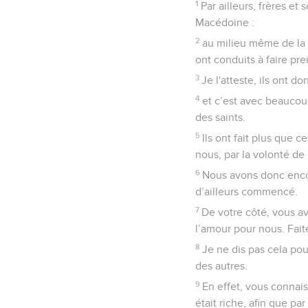
1
Par ailleurs, frères e
Macédoine :
2
au milieu même de la 
ont conduits à faire pr
3
Je l'atteste, ils ont
4
et c’est avec beaucou
des saints.
5
Ils ont fait plus que 
nous, par la volonté de
6
Nous avons donc encou
d’ailleurs commencé.
7
De votre côté, vous av
l’amour pour nous. Fai
8
Je ne dis pas cela po
des autres.
9
En effet, vous connaiss
était riche, afin que pa