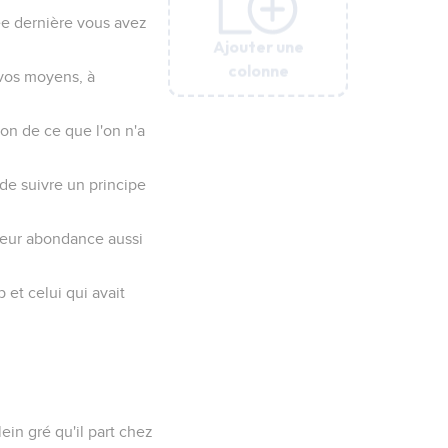
née dernière vous avez
Ajouter une
Ajouter une
Ajouter une
Ajouter une
Ajouter une
Ajouter une
colonne
colonne
colonne
colonne
colonne
colonne
 vos moyens, à
non de ce que l'on n'a
 de suivre un principe
 leur abondance aussi
 et celui qui avait
in gré qu'il part chez