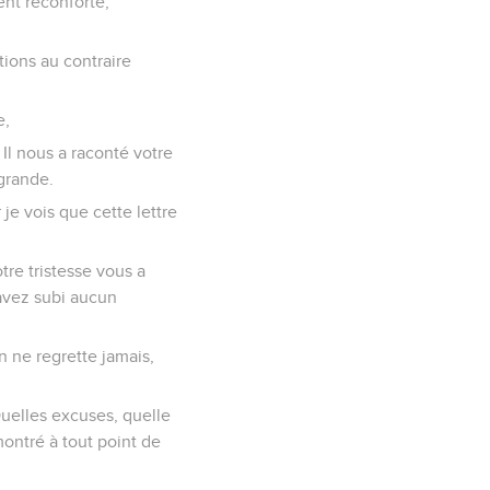
ment réconforté,
ions au contraire
e,
 Il nous a raconté votre
 grande.
r je vois que cette lettre
tre tristesse vous a
’avez subi aucun
n ne regrette jamais,
uelles excuses, quelle
montré à tout point de