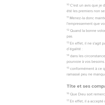
10
C'est un avis que je 
été les premiers non seu
11
Menez-la donc mainten
l'empressement que vous
12
Quand la bonne volont
pas.
13
En effet, il ne s'agit
d’égalité :
14
dans les circonstance
pourvoie à vos besoins. 
15
conformément à ce qui
ramassé peu ne manquai
Tite et ses com
16
Que Dieu soit remerci
17
En effet, il a accept