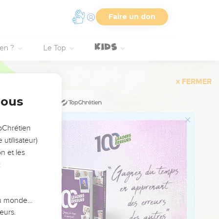
ne bonne réputation.
Faire un don
vivons. Nous sommes
ien ?
Le Top
ant nous en
notre cœur.
nous
si, votre cœur !
opChrétien
utilisateur)
n et les
l entre la justice et le
:
royant ?
s le temple du Dieu
 du monde…
u et ils seront mon
eurs.