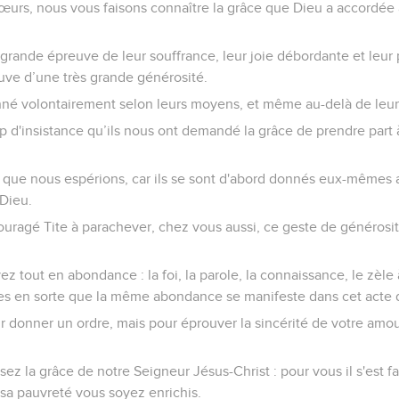
t sœurs, nous vous faisons connaître la grâce que Dieu a accordée 
grande épreuve de leur souffrance, leur joie débordante et leur
euve d’une très grande générosité.
 donné volontairement selon leurs moyens, et même au-delà de leu
p d'insistance qu’ils nous ont demandé la grâce de prendre part 
ce que nous espérions, car ils se sont d'abord donnés eux-mêmes 
 Dieu.
ragé Tite à parachever, chez vous aussi, ce geste de générosité
ez tout en abondance : la foi, la parole, la connaissance, le zèle 
tes en sorte que la même abondance se manifeste dans cet acte 
ur donner un ordre, mais pour éprouver la sincérité de votre amo
ez la grâce de notre Seigneur Jésus-Christ : pour vous il s'est fai
r sa pauvreté vous soyez enrichis.