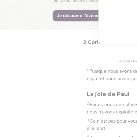
17
C'est pourquoi, sorte
je vous accueillerai.
18
Je serai pour vous un 
2 Corinthiens
7
Seuls les É
1
Puisque nous avons de 
esprit et poursuivons ju
La joie de Paul
2
Faites-nous une place
nous n'avons exploité 
3
Ce n'est pas pour vous
à la mort.
4