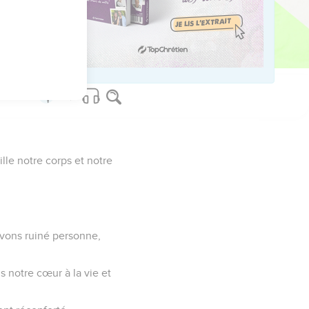
s à ce qui est impur et
 tout-puissant.
lle notre corps et notre
avons ruiné personne,
s notre cœur à la vie et