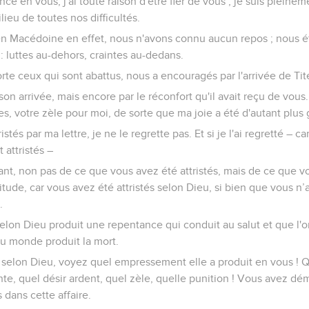
nce en vous, j'ai toute raison d'être fier de vous ; je suis pleine
ieu de toutes nos difficultés.
en Macédoine en effet, nous n'avons connu aucun repos ; nous ét
: luttes au-dehors, craintes au-dedans.
rte ceux qui sont abattus, nous a encouragés par l'arrivée de Tit
on arrivée, mais encore par le réconfort qu'il avait reçu de vous.
es, votre zèle pour moi, de sorte que ma joie a été d'autant plus
stés par ma lettre, je ne le regrette pas. Et si je l'ai regretté – ca
attristés –
nt, non pas de ce que vous avez été attristés, mais de ce que vo
tude, car vous avez été attristés selon Dieu, si bien que vous n
.
e selon Dieu produit une repentance qui conduit au salut et que l'o
 du monde produit la mort.
 selon Dieu, voyez quel empressement elle a produit en vous ! Q
inte, quel désir ardent, quel zèle, quelle punition ! Vous avez dé
 dans cette affaire.