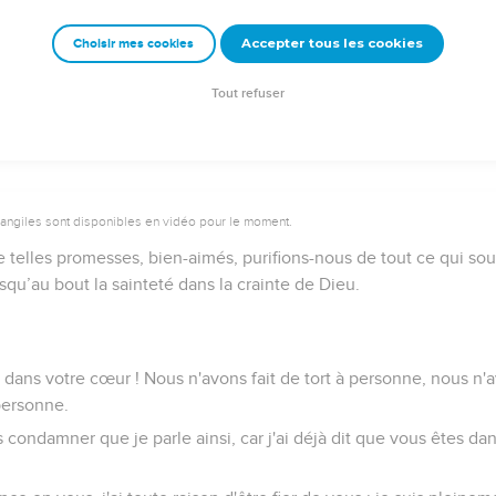
z du milieu d'eux et séparez-vous, dit le Seigneur ; ne touchez pa
Accepter tous les cookies
Choisir mes cookies
père et vous serez pour moi des fils et des filles, dit le Seigneur
Tout refuser
vangiles sont disponibles en vidéo pour le moment.
telles promesses, bien-aimés, purifions-nous de tout ce qui soui
squ’au bout la sainteté dans la crainte de Dieu.
 dans votre cœur ! Nous n'avons fait de tort à personne, nous n'
personne.
 condamner que je parle ainsi, car j'ai déjà dit que vous êtes dan