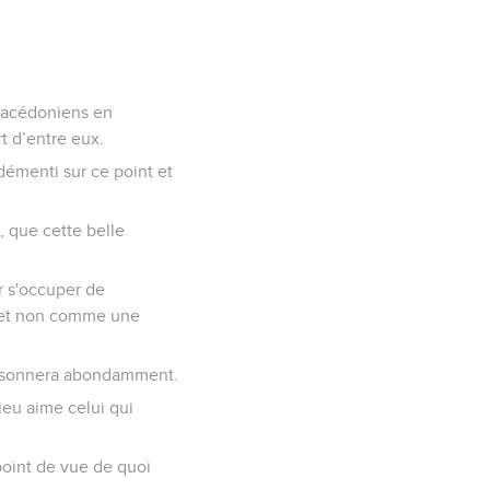
 Macédoniens en
rt d’entre eux.
démenti sur ce point et
 que cette belle
r s'occuper de
, et non comme une
issonnera abondamment.
ieu aime celui qui
point de vue de quoi