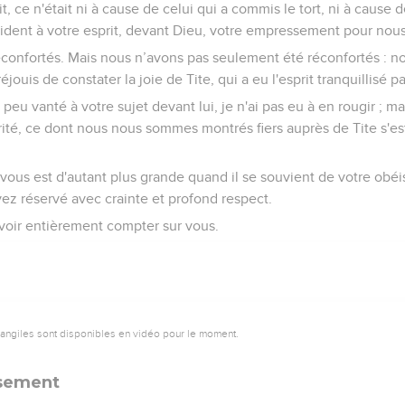
t, ce n'était ni à cause de celui qui a commis le tort, ni à cause de
évident à votre esprit, devant Dieu, votre empressement pour nous
éconfortés. Mais nous n’avons pas seulement été réconfortés : n
ouis de constater la joie de Tite, qui a eu l'esprit tranquillisé p
 peu vanté à votre sujet devant lui, je n'ai pas eu à en rougir ;
érité, ce dont nous nous sommes montrés fiers auprès de Tite s'est
 vous est d'autant plus grande quand il se souvient de votre obéi
avez réservé avec crainte et profond respect.
voir entièrement compter sur vous.
vangiles sont disponibles en vidéo pour le moment.
sement