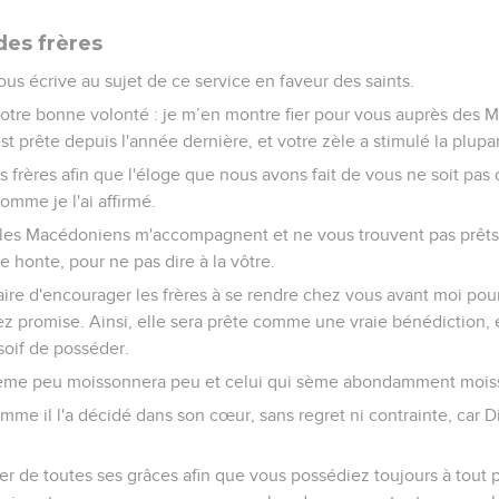
des frères
vous écrive au sujet de ce service en faveur des saints.
 votre bonne volonté : je m’en montre fier pour vous auprès des
st prête depuis l'année dernière, et votre zèle a stimulé la plupa
 frères afin que l'éloge que nous avons fait de vous ne soit pas 
omme je l'ai affirmé.
i les Macédoniens m'accompagnent et ne vous trouvent pas prêts,
e honte, pour ne pas dire à la vôtre.
aire d'encourager les frères à se rendre chez vous avant moi pou
iez promise. Ainsi, elle sera prête comme une vraie bénédiction
soif de posséder.
 sème peu moissonnera peu et celui qui sème abondamment mo
e il l'a décidé dans son cœur, sans regret ni contrainte, car D
r de toutes ses grâces afin que vous possédiez toujours à tout 