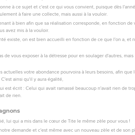
donne à ce sujet et c'est ce qui vous convient, puisque dès l'an
lement à faire une collecte, mais aussi à la vouloir.
ant à bien afin que sa réalisation corresponde, en fonction de
 avez mis à la vouloir.
é existe, on est bien accueilli en fonction de ce que l'on a, et 
 pas de vous exposer à la détresse pour en soulager d'autres, mais
s actuelles votre abondance pourvoira à leurs besoins, afin que
C'est ainsi qu'il y aura égalité,
 est écrit : Celui qui avait ramassé beaucoup n'avait rien de trop
t de rien.
pagnons
é, lui qui a mis dans le cœur de Tite le même zèle pour vous !
é notre demande et c'est même avec un nouveau zèle et de son ple