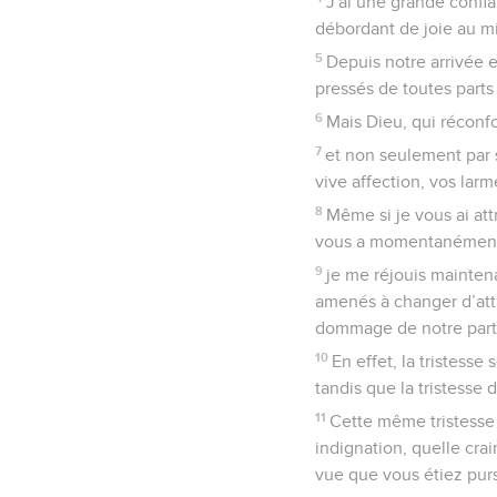
J'ai une grande confia
débordant de joie au mil
5
Depuis notre arrivée 
pressés de toutes parts 
6
Mais Dieu, qui réconfo
7
et non seulement par s
vive affection, vos larm
8
Même si je vous ai attri
vous a momentanément 
9
je me réjouis maintena
amenés à changer d’atti
dommage de notre part
10
En effet, la tristess
tandis que la tristesse
11
Cette même tristesse
indignation, quelle cra
vue que vous étiez purs