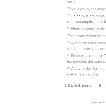
vous.
18
Nous envoyons avec lu
19
Il a de plus été choi
nous accomplissons à l
20
Nous voulons en effe
21
car nous recherchons
22
Avec eux nous envoyo
et il en montre plus en
23
En ce qui concerne Ti
les envoyés des Eglises,
24
A la vue des Eglises
d'être fiers de vous.
2 Corinthiens
9
Seuls les É