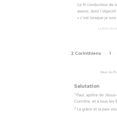
15
Et dans cette confian
16
Et passer de chez vo
Judée.
17
Or, projetant cela, ai
sorte qu'il y ait eu en m
18
Dieu, qui est fidèle,
19
Car Jésus-Christ, le F
été oui et non ; mais il 
20
Car autant il y a de 
21
Or, celui qui nous aff
22
Qui nous a aussi mar
23
Or, je prends Dieu à 
Corinthe.
24
Non que nous dominion
demeurez fermes.
2 Corinthiens
2