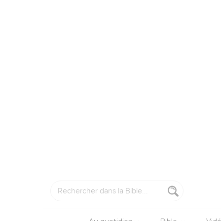
Paul a envoyé sa prem
en revenir avec des n
Corinthiens. Un épisod
Il retourne à Ephèse e
Cette lettre est perdu
nouvelles. C’est à ce
Les sept premiers chap