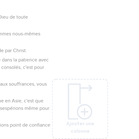
isté ?
stesse de ceux qui
s votre joie de la
coup de larmes ; non
s.
est vous tous en quelque
blé par une trop grande