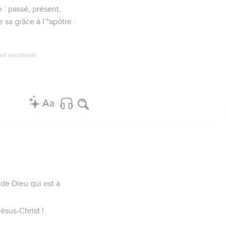
ez une seconde grâce ;
 reconduit par vous en
e je le projette, de
t été oui et non.
et Timothée, n'a point
oire de Dieu par nous.
e son Esprit.
s pas encore allé à
st par la foi que vous