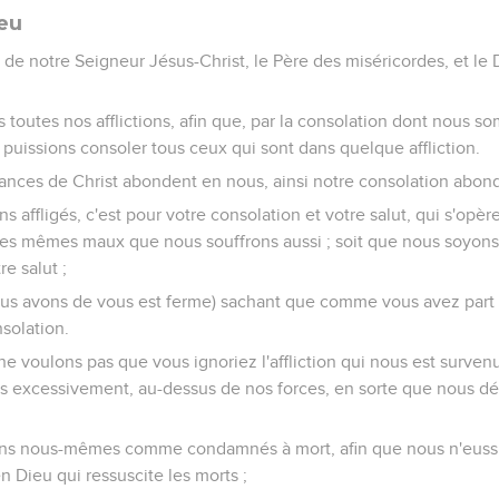
vangiles sont disponibles en vidéo pour le moment.
 moi-même de ne point retourner chez vous, dans la tristesse.
, qui est-ce qui me réjouira, sinon celui que j'aurais moi-même attr
a même, afin que quand je serai arrivé, je ne reçoive pas de la tri
a joie ; car j'ai cette confiance en vous tous, que vous faites tou
ans une grande affliction et le coeur serré de douleur, avec beau
s pour vous faire connaître l'affection excessive que j'ai pour vou
upable
sé de la tristesse, ce n'est pas moi seul qu'il a attristé, mais c'
agérer.
homme, d'avoir été châtié par le plus grand nombre,
z plutôt lui pardonner et le consoler, de peur qu'il ne soit acca