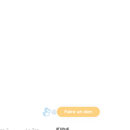
in pour Corinthe, a dû
ne courte visite aux
e visite.
rmes » (2.4 ; 7.8).
 revient avec de bonnes
teurs corinthiens.