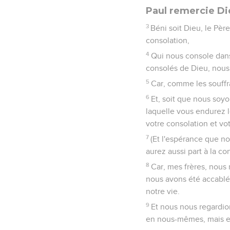
Seuls les É
1
J'avais donc résolu en
2
Car si je vous attriste
3
Et je vous ai écrit cel
devraient me donner de l
mienne.
4
Car je vous écrivis, d
pour vous attrister, mai
Pardonner au co
5
Que si quelqu'un a cau
mesure, pour ne pas ex
6
Il suffit pour un tel 
7
De sorte que vous deve