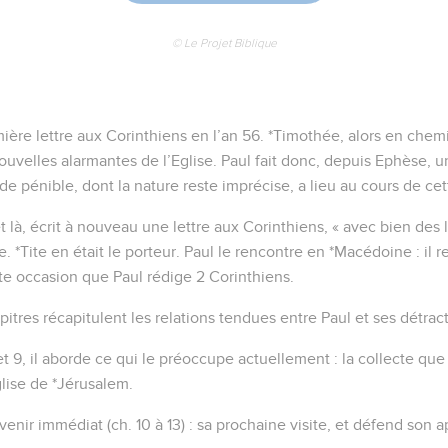
ons nous-mêmes comme condamnés à mort, afin que nous n'eussi
 Dieu qui ressuscite les morts ;
t nous délivre d'une telle mort ; et nous avons cette espérance qu
vous et par vos prières pour nous, afin que, plusieurs personnes 
 aussi en rendent grâces pour nous.
projets
e gloire, c'est ce témoignage de notre conscience, que nous nou
votre égard, avec simplicité et sincérité devant Dieu, non pas a
 grâce de Dieu.
vons pas autre chose que ce que vous lisez, et que vous reconna
u'à la fin.
aussi reconnu en partie que nous sommes votre gloire, comme v
ur Jésus.