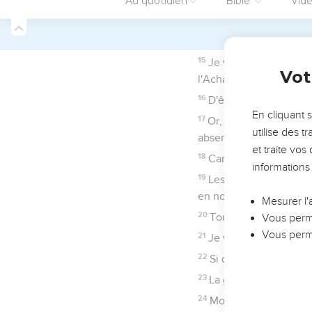
Puis, aux chapitres 8 
juives au profit de l’
Enfin, Paul prépare l’
Le fil conducteur de 
avenir, dont l’objectif
« c’est lorsque je suis 
La Bible Du S
2 Corinthiens
1
Seuls les É
Salutation