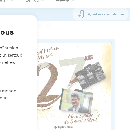
 font les Eglises non-
postolat.
 : passé, présent,
e sa grâce à l’*apôtre :
ved worldwide.