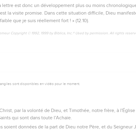
ce, je voulais premièrement aller vers vous, afin que vous eussi
us en Macédoine ; puis, de Macédoine revenir vers vous, et être
-je usé de légèreté, ou ce que je projette, est-ce selon la chair qu
oi le oui, oui, et le non, non ?
 m'est témoin que la parole que vous avez reçue de nous, n'a poin
ils de Dieu, qui vous a été prêché par nous, par moi, et Silvain, 
a été oui en lui.
promesses en Dieu, toutes sont oui en lui, et Amen en lui, à la gl
ermit avec vous en Christ, et qui nous a oints, c'est Dieu,
qués de son sceau, et nous a donné dans nos coeurs les arrhes d
témoin sur mon âme, que c'est pour vous épargner, que je ne sui
s sur votre foi, mais nous contribuons à votre joie, puisque c'e