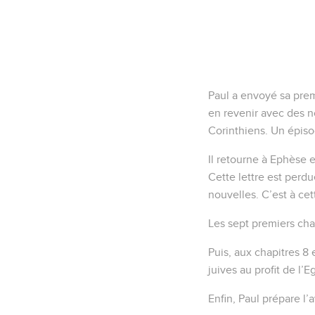
notre vie.
9
Et nous nous regardi
en nous-mêmes, mais en
10
Qui nous a délivrés e
encore ;
11
Étant aussi aidés par 
cette faveur, plusieurs
Paul change ses 
12
Car ce qui fait notr
le monde, et surtout à 
charnelle, mais avec la
13
Car nous ne vous écri
vous le reconnaîtrez jusq
14
Selon que vous avez 
nôtre au jour du Seigne