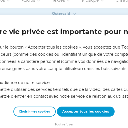
et 9, il aborde ce qui le préoccupe actuellement : la collecte que
Eglise de *Jérusalem.
avenir immédiat (ch. 10 à 13) : sa prochaine visite, et défend son a
la lettre est donc un développement plus ou moins chronologique
 est la visite promise. Dans cette situation difficile, Dieu manifest
faible que je suis réellement fort ! » (12.10).
emeur Copyright © 1992, 1999 by Biblica, Inc.® Used by permission. All rights reser
vangiles sont disponibles en vidéo pour le moment.