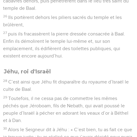
cadavres dehors, puis pénétrèrent dans le lieu très saint du
temple de Baal.
26
Ils portèrent dehors les piliers sacrés du temple et les
brûlèrent,
27
puis ils fracassèrent la pierre dressée consacrée à Baal.
Enfin ils démolirent le temple lui-même et, sur son
emplacement, ils édifièrent des toilettes publiques, qui
existent encore aujourd’hui.
Jéhu, roi d'Israël
28
C’est ainsi que Jéhu fit disparaître du royaume d’Israël le
culte de Baal.
29
Toutefois, il ne cessa pas de commettre les mêmes
péchés que Jéroboam, fils de Nebath, qui avait poussé le
peuple d’Israël à pécher en adorant les veaux d’or à Béthel
et à Dan.
30
Alors le Seigneur dit à Jéhu : « C’est bien, tu as fait ce que
je trouve juste ; tu as réalisé ce que j’avais décidé pour punir