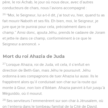
père, le roi Achab, le jour où nous deux, avec d’autres
conducteurs de chars, nous l’avions accompagné :
26
“Moi, le Seigneur, lui a-t-il dit, j’ai tout vu, hier, quand tu as
fait mourir Naboth et ses fils. Eh bien, moi, le Seigneur, je
jure que je te punirai pour cela, précisément dans ce
champ.” Ainsi donc, ajouta Jéhu, prends le cadavre de Joram
et jette-le dans ce champ, conformément à ce que le
Seigneur a annoncé. »
Mort du roi Ahazia de Juda
27
Lorsque Ahazia, roi de Juda, vit cela, il s’enfuit en
direction de Beth-Gan, mais Jéhu le poursuivit. Jéhu
ordonna à ses compagnons de tuer Ahazia lui aussi. Ils le
frappèrent alors qu’il conduisait son char sur la route qui
monte à Gour, non loin d’Ibléam. Ahazia parvint à fuir jusqu’à
Méguiddo, où il mourut.
28
Ses serviteurs l’emmenèrent sur son char à Jérusalem, où
on l’enterra dans le tombeau familial de la Cité de David.