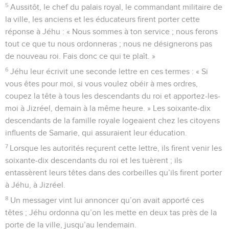
5
Aussitôt, le chef du palais royal, le commandant militaire de
la ville, les anciens et les éducateurs firent porter cette
réponse à Jéhu : « Nous sommes à ton service ; nous ferons
tout ce que tu nous ordonneras ; nous ne désignerons pas
de nouveau roi. Fais donc ce qui te plaît. »
6
Jéhu leur écrivit une seconde lettre en ces termes : « Si
vous êtes pour moi, si vous voulez obéir à mes ordres,
coupez la tête à tous les descendants du roi et apportez-les-
moi à Jizréel, demain à la même heure. » Les soixante-dix
descendants de la famille royale logeaient chez les citoyens
influents de Samarie, qui assuraient leur éducation.
7
Lorsque les autorités reçurent cette lettre, ils firent venir les
soixante-dix descendants du roi et les tuèrent ; ils
entassèrent leurs têtes dans des corbeilles qu’ils firent porter
à Jéhu, à Jizréel.
8
Un messager vint lui annoncer qu’on avait apporté ces
têtes ; Jéhu ordonna qu’on les mette en deux tas près de la
porte de la ville, jusqu’au lendemain.