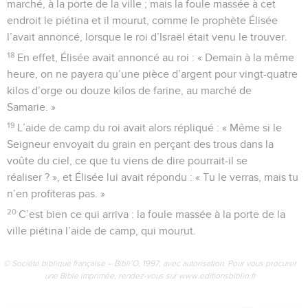
marché, à la porte de la ville ; mais la foule massée à cet
endroit le piétina et il mourut, comme le prophète Élisée
l’avait annoncé, lorsque le roi d’Israël était venu le trouver.
18
En effet, Élisée avait annoncé au roi : « Demain à la même
heure, on ne payera qu’une pièce d’argent pour vingt-quatre
kilos d’orge ou douze kilos de farine, au marché de
Samarie. »
19
L’aide de camp du roi avait alors répliqué : « Même si le
Seigneur envoyait du grain en perçant des trous dans la
voûte du ciel, ce que tu viens de dire pourrait-il se
réaliser ? », et Élisée lui avait répondu : « Tu le verras, mais tu
n’en profiteras pas. »
20
C’est bien ce qui arriva : la foule massée à la porte de la
ville piétina l’aide de camp, qui mourut.
© Société biblique française – Bibli’O, 1997, avec autorisation. Pour vous procurer
une Bible imprimée, rendez-vous sur www.editionsbiblio.fr