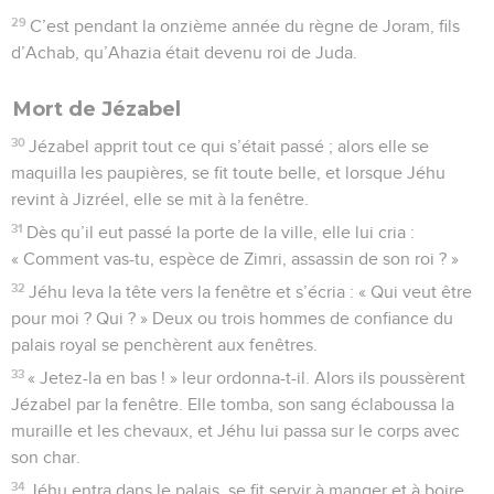
29
C’est pendant la onzième année du règne de Joram, fils
d’Achab, qu’Ahazia était devenu roi de Juda.
Mort de Jézabel
30
Jézabel apprit tout ce qui s’était passé ; alors elle se
maquilla les paupières, se fit toute belle, et lorsque Jéhu
revint à Jizréel, elle se mit à la fenêtre.
31
Dès qu’il eut passé la porte de la ville, elle lui cria :
« Comment vas-tu, espèce de Zimri, assassin de son roi ? »
32
Jéhu leva la tête vers la fenêtre et s’écria : « Qui veut être
pour moi ? Qui ? » Deux ou trois hommes de confiance du
palais royal se penchèrent aux fenêtres.
33
« Jetez-la en bas ! » leur ordonna-t-il. Alors ils poussèrent
Jézabel par la fenêtre. Elle tomba, son sang éclaboussa la
muraille et les chevaux, et Jéhu lui passa sur le corps avec
son char.
34
Jéhu entra dans le palais, se fit servir à manger et à boire,