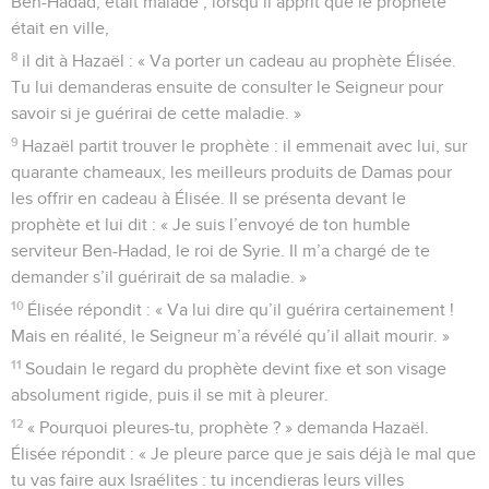
Ben-Hadad, était malade ; lorsqu’il apprit que le prophète
était en ville,
8
il dit à Hazaël : « Va porter un cadeau au prophète Élisée.
Tu lui demanderas ensuite de consulter le Seigneur pour
savoir si je guérirai de cette maladie. »
9
Hazaël partit trouver le prophète : il emmenait avec lui, sur
quarante chameaux, les meilleurs produits de Damas pour
les offrir en cadeau à Élisée. Il se présenta devant le
prophète et lui dit : « Je suis l’envoyé de ton humble
serviteur Ben-Hadad, le roi de Syrie. Il m’a chargé de te
demander s’il guérirait de sa maladie. »
10
Élisée répondit : « Va lui dire qu’il guérira certainement !
Mais en réalité, le Seigneur m’a révélé qu’il allait mourir. »
11
Soudain le regard du prophète devint fixe et son visage
absolument rigide, puis il se mit à pleurer.
12
« Pourquoi pleures-tu, prophète ? » demanda Hazaël.
Élisée répondit : « Je pleure parce que je sais déjà le mal que
tu vas faire aux Israélites : tu incendieras leurs villes