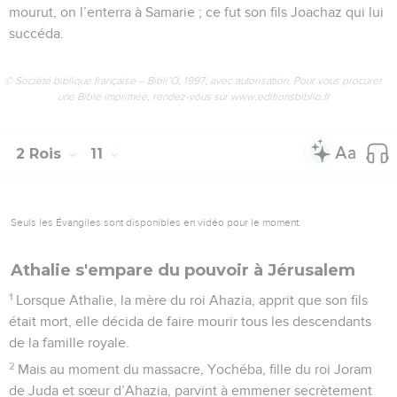
mourut, on l’enterra à Samarie ; ce fut son fils Joachaz qui lui
succéda.
© Société biblique française – Bibli’O, 1997, avec autorisation. Pour vous procurer
une Bible imprimée, rendez-vous sur www.editionsbiblio.fr
2 Rois
11
Seuls les Évangiles sont disponibles en vidéo pour le moment.
Athalie s'empare du pouvoir à Jérusalem
1
Lorsque Athalie, la mère du roi Ahazia, apprit que son fils
était mort, elle décida de faire mourir tous les descendants
de la famille royale.
2
Mais au moment du massacre, Yochéba, fille du roi Joram
de Juda et sœur d’Ahazia, parvint à emmener secrètement