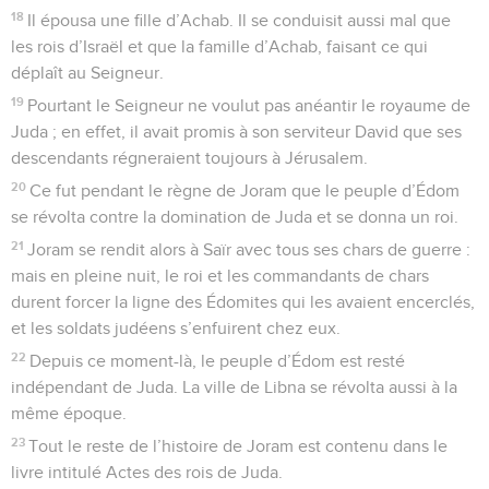
18
Il épousa une fille d’Achab. Il se conduisit aussi mal que
les rois d’Israël et que la famille d’Achab, faisant ce qui
déplaît au Seigneur.
19
Pourtant le Seigneur ne voulut pas anéantir le royaume de
Juda ; en effet, il avait promis à son serviteur David que ses
descendants régneraient toujours à Jérusalem.
20
Ce fut pendant le règne de Joram que le peuple d’Édom
se révolta contre la domination de Juda et se donna un roi.
21
Joram se rendit alors à Saïr avec tous ses chars de guerre :
mais en pleine nuit, le roi et les commandants de chars
durent forcer la ligne des Édomites qui les avaient encerclés,
et les soldats judéens s’enfuirent chez eux.
22
Depuis ce moment-là, le peuple d’Édom est resté
indépendant de Juda. La ville de Libna se révolta aussi à la
même époque.
23
Tout le reste de l’histoire de Joram est contenu dans le
livre intitulé Actes des rois de Juda.