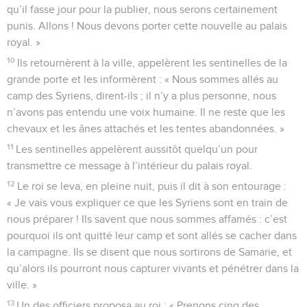
qu’il fasse jour pour la publier, nous serons certainement
punis. Allons ! Nous devons porter cette nouvelle au palais
royal. »
10
Ils retournèrent à la ville, appelèrent les sentinelles de la
grande porte et les informèrent : « Nous sommes allés au
camp des Syriens, dirent-ils ; il n’y a plus personne, nous
n’avons pas entendu une voix humaine. Il ne reste que les
chevaux et les ânes attachés et les tentes abandonnées. »
11
Les sentinelles appelèrent aussitôt quelqu’un pour
transmettre ce message à l’intérieur du palais royal.
12
Le roi se leva, en pleine nuit, puis il dit à son entourage :
« Je vais vous expliquer ce que les Syriens sont en train de
nous préparer ! Ils savent que nous sommes affamés : c’est
pourquoi ils ont quitté leur camp et sont allés se cacher dans
la campagne. Ils se disent que nous sortirons de Samarie, et
qu’alors ils pourront nous capturer vivants et pénétrer dans la
ville. »
13
Un des officiers proposa au roi : « Prenons cinq des