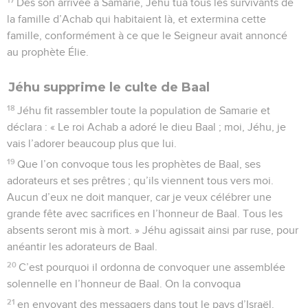
Dès son arrivée à Samarie, Jéhu tua tous les survivants de
la famille d’Achab qui habitaient là, et extermina cette
famille, conformément à ce que le Seigneur avait annoncé
au prophète Élie.
Jéhu supprime le culte de Baal
18
Jéhu fit rassembler toute la population de Samarie et
déclara : « Le roi Achab a adoré le dieu Baal ; moi, Jéhu, je
vais l’adorer beaucoup plus que lui.
19
Que l’on convoque tous les prophètes de Baal, ses
adorateurs et ses prêtres ; qu’ils viennent tous vers moi.
Aucun d’eux ne doit manquer, car je veux célébrer une
grande fête avec sacrifices en l’honneur de Baal. Tous les
absents seront mis à mort. » Jéhu agissait ainsi par ruse, pour
anéantir les adorateurs de Baal.
20
C’est pourquoi il ordonna de convoquer une assemblée
solennelle en l’honneur de Baal. On la convoqua
21
en envoyant des messagers dans tout le pays d’Israël.