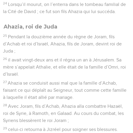
24
Lorsqu’il mourut, on l’enterra dans le tombeau familial de
la Cité de David ; ce fut son fils Ahazia qui lui succéda.
Ahazia, roi de Juda
25
Pendant la douzième année du règne de Joram, fils
d’Achab et roi d’Israël, Ahazia, fils de Joram, devint roi de
Juda ;
26
il avait vingt-deux ans et il régna un an à Jérusalem. Sa
mère s’appelait Athalie, et elle était de la famille d’Omri, roi
d’Israël.
27
Ahazia se conduisit aussi mal que la famille d’Achab,
faisant ce qui déplaît au Seigneur, tout comme cette famille
à laquelle il était allié par mariage.
28
Avec Joram, fils d’Achab, Ahazia alla combattre Hazaël,
roi de Syrie, à Ramoth, en Galaad. Au cours du combat, les
Syriens blessèrent le roi Joram ;
29
celui-ci retourna à Jizréel pour soigner ses blessures.