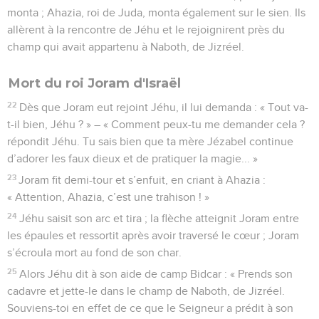
monta ; Ahazia, roi de Juda, monta également sur le sien. Ils
allèrent à la rencontre de Jéhu et le rejoignirent près du
champ qui avait appartenu à Naboth, de Jizréel.
Mort du roi Joram d'Israël
22
Dès que Joram eut rejoint Jéhu, il lui demanda : « Tout va-
t-il bien, Jéhu ? » – « Comment peux-tu me demander cela ?
répondit Jéhu. Tu sais bien que ta mère Jézabel continue
d’adorer les faux dieux et de pratiquer la magie... »
23
Joram fit demi-tour et s’enfuit, en criant à Ahazia :
« Attention, Ahazia, c’est une trahison ! »
24
Jéhu saisit son arc et tira ; la flèche atteignit Joram entre
les épaules et ressortit après avoir traversé le cœur ; Joram
s’écroula mort au fond de son char.
25
Alors Jéhu dit à son aide de camp Bidcar : « Prends son
cadavre et jette-le dans le champ de Naboth, de Jizréel.
Souviens-toi en effet de ce que le Seigneur a prédit à son