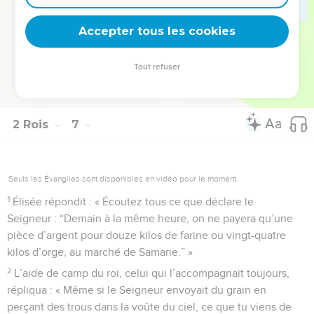
« C’est le Seigneur qui nous envoie tous ces malheurs ! Que
Accepter tous les cookies
puis-je encore espérer de lui ? »
© Société biblique française – Bibli’O, 1997, avec autorisation. Pour vous procurer
Tout refuser
une Bible imprimée, rendez-vous sur www.editionsbiblio.fr
2 Rois
7
Seuls les Évangiles sont disponibles en vidéo pour le moment.
1
Élisée répondit : « Écoutez tous ce que déclare le
Seigneur : “Demain à la même heure, on ne payera qu’une
pièce d’argent pour douze kilos de farine ou vingt-quatre
kilos d’orge, au marché de Samarie.” »
2
L’aide de camp du roi, celui qui l’accompagnait toujours,
répliqua : « Même si le Seigneur envoyait du grain en
perçant des trous dans la voûte du ciel, ce que tu viens de