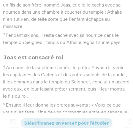
un fils de son frère, nommé Joas, et elle le cacha avec sa
nourrice dans une chambre à coucher du temple ; Athalie
n’en sut rien, de telle sorte que l’enfant échappa au
massacre.
3
Pendant six ans, il resta caché avec sa nourrice dans le
temple du Seigneur, tandis qu’Athalie régnait sur le pays.
Joas est consacré roi
4
Au cours de la septième année, le prêtre Yoyada fit venir
les capitaines des Cariens et des autres soldats de la garde ;
il les emmena dans le temple du Seigneur, conclut un accord
avec eux, en leur faisant prêter serment, puis il leur montra
le fils du roi.
5
Ensuite il leur donna les ordres suivants : « Voici ce que
vous allez faire : Une de vos compagnies entre en service le
jour du sabbat ; normalement la première section est
chargée de garder le palais royal,
Contenus
Versions
Commentaires
Strong
Dictionnaire