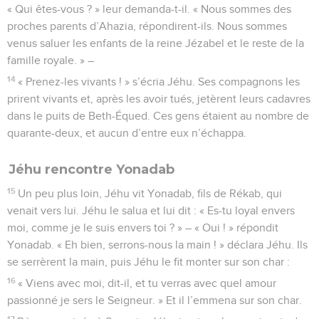
« Qui êtes-vous ? » leur demanda-t-il. « Nous sommes des
proches parents d’Ahazia, répondirent-ils. Nous sommes
venus saluer les enfants de la reine Jézabel et le reste de la
famille royale. » –
14
« Prenez-les vivants ! » s’écria Jéhu. Ses compagnons les
prirent vivants et, après les avoir tués, jetèrent leurs cadavres
dans le puits de Beth-Équed. Ces gens étaient au nombre de
quarante-deux, et aucun d’entre eux n’échappa.
Jéhu rencontre Yonadab
15
Un peu plus loin, Jéhu vit Yonadab, fils de Rékab, qui
venait vers lui. Jéhu le salua et lui dit : « Es-tu loyal envers
moi, comme je le suis envers toi ? » – « Oui ! » répondit
Yonadab. « Eh bien, serrons-nous la main ! » déclara Jéhu. Ils
se serrèrent la main, puis Jéhu le fit monter sur son char :
16
« Viens avec moi, dit-il, et tu verras avec quel amour
passionné je sers le Seigneur. » Et il l’emmena sur son char.
17