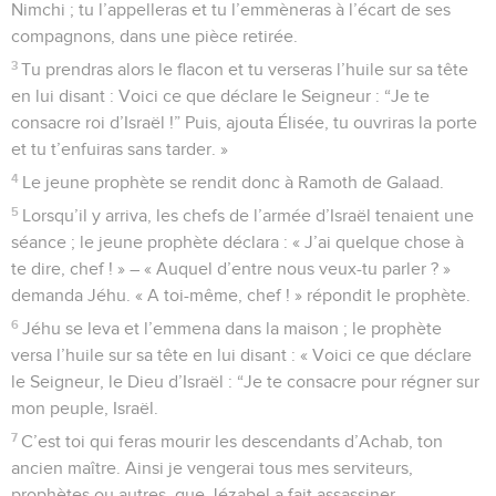
Nimchi ; tu l’appelleras et tu l’emmèneras à l’écart de ses
compagnons, dans une pièce retirée.
3
Tu prendras alors le flacon et tu verseras l’huile sur sa tête
en lui disant : Voici ce que déclare le Seigneur : “Je te
consacre roi d’Israël !” Puis, ajouta Élisée, tu ouvriras la porte
et tu t’enfuiras sans tarder. »
4
Le jeune prophète se rendit donc à Ramoth de Galaad.
5
Lorsqu’il y arriva, les chefs de l’armée d’Israël tenaient une
séance ; le jeune prophète déclara : « J’ai quelque chose à
te dire, chef ! » – « Auquel d’entre nous veux-tu parler ? »
demanda Jéhu. « A toi-même, chef ! » répondit le prophète.
6
Jéhu se leva et l’emmena dans la maison ; le prophète
versa l’huile sur sa tête en lui disant : « Voici ce que déclare
le Seigneur, le Dieu d’Israël : “Je te consacre pour régner sur
mon peuple, Israël.
7
C’est toi qui feras mourir les descendants d’Achab, ton
ancien maître. Ainsi je vengerai tous mes serviteurs,
prophètes ou autres, que Jézabel a fait assassiner.