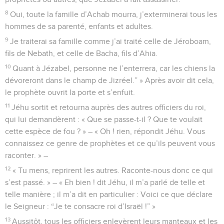
8
Oui, toute la famille d’Achab mourra, j’exterminerai tous les
hommes de sa parenté, enfants et adultes.
9
Je traiterai sa famille comme j’ai traité celle de Jéroboam,
fils de Nebath, et celle de Bacha, fils d’Ahia.
10
Quant à Jézabel, personne ne l’enterrera, car les chiens la
dévoreront dans le champ de Jizréel.” » Après avoir dit cela,
le prophète ouvrit la porte et s’enfuit.
11
Jéhu sortit et retourna auprès des autres officiers du roi,
qui lui demandèrent : « Que se passe-t-il ? Que te voulait
cette espèce de fou ? » – « Oh ! rien, répondit Jéhu. Vous
connaissez ce genre de prophètes et ce qu’ils peuvent vous
raconter. » –
12
« Tu mens, reprirent les autres. Raconte-nous donc ce qui
s’est passé. » – « Eh bien ! dit Jéhu, il m’a parlé de telle et
telle manière ; il m’a dit en particulier : Voici ce que déclare
le Seigneur : “Je te consacre roi d’Israël !” »
13
Aussitôt, tous les officiers enlevèrent leurs manteaux et les