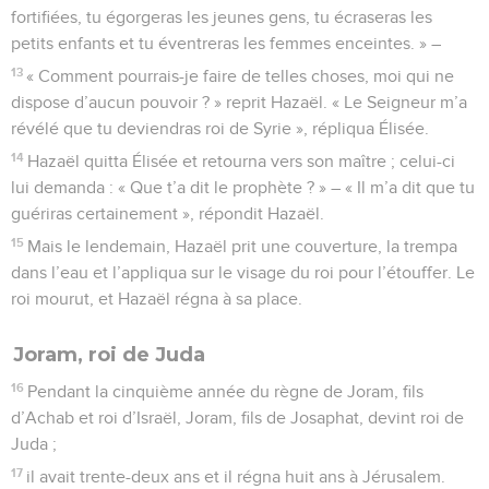
fortifiées, tu égorgeras les jeunes gens, tu écraseras les
petits enfants et tu éventreras les femmes enceintes. » –
13
« Comment pourrais-je faire de telles choses, moi qui ne
dispose d’aucun pouvoir ? » reprit Hazaël. « Le Seigneur m’a
révélé que tu deviendras roi de Syrie », répliqua Élisée.
14
Hazaël quitta Élisée et retourna vers son maître ; celui-ci
lui demanda : « Que t’a dit le prophète ? » – « Il m’a dit que tu
guériras certainement », répondit Hazaël.
15
Mais le lendemain, Hazaël prit une couverture, la trempa
dans l’eau et l’appliqua sur le visage du roi pour l’étouffer. Le
roi mourut, et Hazaël régna à sa place.
Joram, roi de Juda
16
Pendant la cinquième année du règne de Joram, fils
d’Achab et roi d’Israël, Joram, fils de Josaphat, devint roi de
Juda ;
17
il avait trente-deux ans et il régna huit ans à Jérusalem.