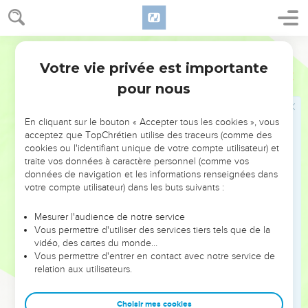
nous le mangions, elle l’a caché. »
30
Quand le roi entendit la femme lui raconter cela, il déchira
ses vêtements ; il était alors sur la muraille, de sorte que tous
Français Courant
les gens de la ville purent voir que, par-dessous, il portait
Votre vie privée est importante
2 Rois
6
une étoffe grossière directement sur la peau.
pour nous
31
Le roi s’écria : « Que Dieu m’inflige le plus terrible des
malheurs si ce soir Élisée, fils de Chafath, a encore la tête sur
En cliquant sur le bouton « Accepter tous les cookies », vous
les épaules. »
acceptez que TopChrétien utilise des traceurs (comme des
cookies ou l'identifiant unique de votre compte utilisateur) et
traite vos données à caractère personnel (comme vos
Élisée annonce la fin de la famine
données de navigation et les informations renseignées dans
32
votre compte utilisateur) dans les buts suivants :
Cependant Élisée tenait une réunion chez lui avec les
anciens de la ville. Le roi lui envoya quelqu’un. Mais avant
Mesurer l'audience de notre service
même que cet envoyé arrive, Élisée dit aux anciens :
Vous permettre d'utiliser des services tiers tels que de la
« Voyez-vous cela ! Cet assassin envoie quelqu’un pour me
vidéo, des cartes du monde…
couper la tête. Faites attention : quand cet homme arrivera,
Vous permettre d'entrer en contact avec notre service de
relation aux utilisateurs.
fermez la porte et empêchez-le d’entrer. D’ailleurs, on
entend déjà son maître qui arrive derrière lui. »
Choisir mes cookies
33
Élisée parlait encore lorsque le roi arriva et déclara :