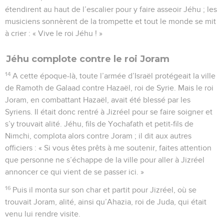
étendirent au haut de l’escalier pour y faire asseoir Jéhu ; les
musiciens sonnèrent de la trompette et tout le monde se mit
à crier : « Vive le roi Jéhu ! »
Jéhu complote contre le roi Joram
14
A cette époque-là, toute l’armée d’Israël protégeait la ville
de Ramoth de Galaad contre Hazaël, roi de Syrie. Mais le roi
Joram, en combattant Hazaël, avait été blessé par les
Syriens. Il était donc rentré à Jizréel pour se faire soigner et
s’y trouvait alité. Jéhu, fils de Yochafath et petit-fils de
Nimchi, complota alors contre Joram ; il dit aux autres
officiers : « Si vous êtes prêts à me soutenir, faites attention
que personne ne s’échappe de la ville pour aller à Jizréel
annoncer ce qui vient de se passer ici. »
16
Puis il monta sur son char et partit pour Jizréel, où se
trouvait Joram, alité, ainsi qu’Ahazia, roi de Juda, qui était
venu lui rendre visite.