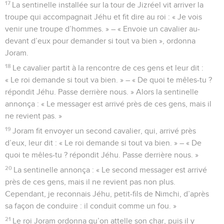
17
La sentinelle installée sur la tour de Jizréel vit arriver la
troupe qui accompagnait Jéhu et fit dire au roi : « Je vois
venir une troupe d’hommes. » – « Envoie un cavalier au-
devant d’eux pour demander si tout va bien », ordonna
Joram.
18
Le cavalier partit à la rencontre de ces gens et leur dit :
« Le roi demande si tout va bien. » – « De quoi te mêles-tu ?
répondit Jéhu. Passe derrière nous. » Alors la sentinelle
annonça : « Le messager est arrivé près de ces gens, mais il
ne revient pas. »
19
Joram fit envoyer un second cavalier, qui, arrivé près
d’eux, leur dit : « Le roi demande si tout va bien. » – « De
quoi te mêles-tu ? répondit Jéhu. Passe derrière nous. »
20
La sentinelle annonça : « Le second messager est arrivé
près de ces gens, mais il ne revient pas non plus.
Cependant, je reconnais Jéhu, petit-fils de Nimchi, d’après
sa façon de conduire : il conduit comme un fou. »
21
Le roi Joram ordonna qu’on attelle son char, puis il y