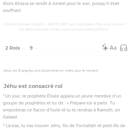
Alors Ahazia se rendit à Jizréel pour le voir, puisqu’il était
souffrant.
© Société biblique française – Bibli’O, 1997, avec autorisation. Pour vous procurer
une Bible imprimée, rendez-vous sur www.editionsbiblio.fr
2 Rois
9
Seuls les Évangiles sont disponibles en vidéo pour le moment.
Jéhu est consacré roi
1
Un jour, le prophète Élisée appela un jeune membre d’un
groupe de prophètes et lui dit : « Prépare-toi à partir. Tu
emporteras ce flacon d’huile et tu te rendras à Ramoth, en
Galaad.
2
Là-bas, tu iras trouver Jéhu, fils de Yochafath et petit-fils de