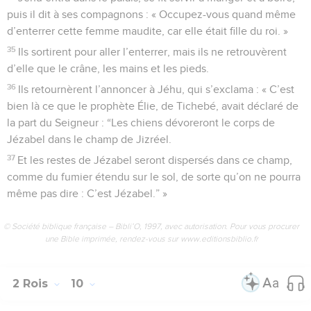
puis il dit à ses compagnons : « Occupez-vous quand même
d’enterrer cette femme maudite, car elle était fille du roi. »
35
Ils sortirent pour aller l’enterrer, mais ils ne retrouvèrent
d’elle que le crâne, les mains et les pieds.
36
Ils retournèrent l’annoncer à Jéhu, qui s’exclama : « C’est
bien là ce que le prophète Élie, de Tichebé, avait déclaré de
la part du Seigneur : “Les chiens dévoreront le corps de
Jézabel dans le champ de Jizréel.
37
Et les restes de Jézabel seront dispersés dans ce champ,
comme du fumier étendu sur le sol, de sorte qu’on ne pourra
même pas dire : C’est Jézabel.” »
© Société biblique française – Bibli’O, 1997, avec autorisation. Pour vous procurer
une Bible imprimée, rendez-vous sur www.editionsbiblio.fr
2 Rois
10