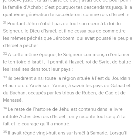
la famille d’Achab ; c’est pourquoi tes descendants jusqu’à la
quatrième génération te succéderont comme rois d’Israël. »
31
Pourtant Jéhu n’obéit pas de tout son cœur à la loi du
Seigneur, le Dieu d’Israël, et il ne cessa pas de commettre
les mêmes péchés que Jéroboam, qui avait poussé le peuple
d’Israël à pécher.
32
A cette même époque, le Seigneur commença d’entamer
le territoire d’Israël ; il permit à Hazaël, roi de Syrie, de battre
les Israélites dans tout leur pays ;
33
ils perdirent ainsi toute la région située à l’est du Jourdain
et au nord d’Aroër sur l’Arnon, à savoir les pays de Galaad et
du Bachan, occupés par les tribus de Ruben, de Gad et de
Manassé.
34
Le reste de l’histoire de Jéhu est contenu dans le livre
intitulé Actes des rois d’Israël ; on y raconte tout ce qu’il a
fait et le courage qu’il a montré.
35
Il avait régné vingt-huit ans sur Israël à Samarie. Lorsqu’il