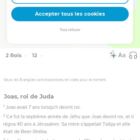
ainsi que tout le peuple du pays, et ils firent descendre le roi
de la maison de l'Eternel. Ils entrèrent dans le palais royal par
Accepter tous les cookies
la porte des gardes et Joas s'assit sur le trône royal.
20
Tout le peuple du pays se réjouissait et la ville était
Tout refuser
tranquille. On avait fait mourir Athalie par l'épée dans le
palais royal.
2 Rois
12
Seuls les Évangiles sont disponibles en vidéo pour le moment.
Joas, roi de Juda
1
Joas avait 7 ans lorsqu'il devint roi.
2
Ce fut la septième année de Jéhu que Joas devint roi, et il
régna 40 ans à Jérusalem. Sa mère s'appelait Tsibja et elle
était de Beer-Shéba.
3