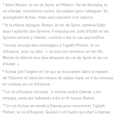
5
Alors Retsin, le roi de Syrie, et Pékach, fils de Remalia, le
roi d'Israël, montèrent contre Jérusalem pour l'attaquer. Ils
assiégèrent Achaz, mais sans parvenir à le vaincre.
6
A la même époque, Retsin, le roi de Syrie, ramena Elath
sous l’autorité des Syriens. Il expulsa les Juifs d'Elath et les
Syriens vinrent y habiter, comme c’est le cas aujourd'hui.
7
Achaz envoya des messagers à Tiglath-Piléser, le roi
d'Assyrie, pour lui dire : « Je suis ton serviteur et ton fils.
Monte et délivre-moi des attaques du roi de Syrie et du roi
d'Israël. »
8
Achaz prit l'argent et l'or qui se trouvaient dans la maison
de l'Eternel et dans les trésors du palais royal, et il les envoya
en cadeau au roi d'Assyrie.
9
Le roi d'Assyrie l'écouta : il monta contre Damas, s’en
empara, exila ses habitants à Kir et fit mourir Retsin.
10
Le roi Achaz se rendit à Damas pour rencontrer Tiglath-
Piléser, le roi d'Assyrie. Quand il vit l'autel qui était à Damas,