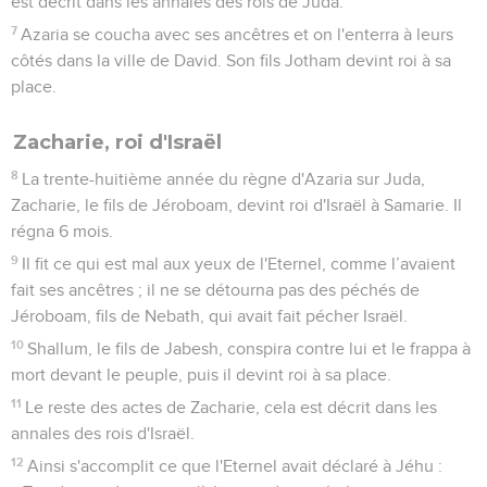
est décrit dans les annales des rois de Juda.
7
Azaria se coucha avec ses ancêtres et on l'enterra à leurs
côtés dans la ville de David. Son fils Jotham devint roi à sa
place.
Zacharie, roi d'Israël
8
La trente-huitième année du règne d'Azaria sur Juda,
Zacharie, le fils de Jéroboam, devint roi d'Israël à Samarie. Il
régna 6 mois.
9
Il fit ce qui est mal aux yeux de l'Eternel, comme l’avaient
fait ses ancêtres ; il ne se détourna pas des péchés de
Jéroboam, fils de Nebath, qui avait fait pécher Israël.
10
Shallum, le fils de Jabesh, conspira contre lui et le frappa à
mort devant le peuple, puis il devint roi à sa place.
11
Le reste des actes de Zacharie, cela est décrit dans les
annales des rois d'Israël.
12
Ainsi s'accomplit ce que l'Eternel avait déclaré à Jéhu :