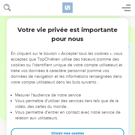
une conspiration ! »
15
Alors le prêtre Jehojada donna cet ordre aux chefs de
Segond 21
centaines qui étaient à la tête de l'armée : « Faites-la sortir
des rangs et tuez par l'épée toute personne qui la suivra. »
Votre vie privée est importante
2 Rois
11
En effet, le prêtre avait interdit qu'elle soit mise à mort dans
pour nous
la maison de l'Eternel.
16
On l’entraîna de force et elle arriva au palais royal par
En cliquant sur le bouton « Accepter tous les cookies », vous
l'entrée des chevaux. C'est là qu'elle fut mise à mort.
acceptez que TopChrétien utilise des traceurs (comme des
cookies ou l'identifiant unique de votre compte utilisateur) et
17
Jehojada conclut entre l'Eternel, le roi et le peuple une
traite vos données à caractère personnel (comme vos
alliance par laquelle ils devaient être le peuple de l'Eternel ;
données de navigation et les informations renseignées dans
il établit aussi une alliance entre le roi et le peuple.
votre compte utilisateur) dans les buts suivants :
18
Tout le peuple du pays se rua vers le temple de Baal. Ils le
Mesurer l'audience de notre service
démolirent, brisèrent entièrement ses autels et ses statues,
Vous permettre d'utiliser des services tiers tels que de la
et ils tuèrent Matthan, le prêtre de Baal, devant les autels. Le
vidéo, des cartes du monde…
Vous permettre d'entrer en contact avec notre service de
prêtre Jehojada établit des surveillants chargés de la maison
relation aux utilisateurs.
de l'Eternel.
19
Il prit les chefs de centaines, les Kéréthiens et les gardes,
Choisir mes cookies