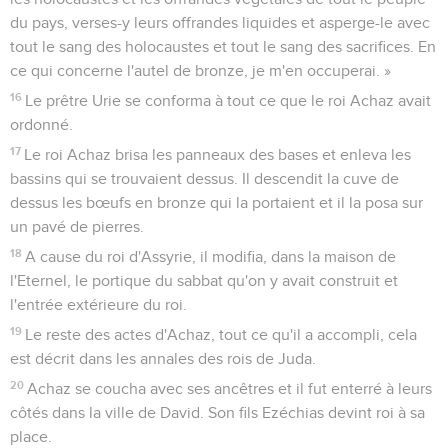
du pays, verses-y leurs offrandes liquides et asperge-le avec
tout le sang des holocaustes et tout le sang des sacrifices. En
ce qui concerne l'autel de bronze, je m'en occuperai. »
16
Le prêtre Urie se conforma à tout ce que le roi Achaz avait
ordonné.
17
Le roi Achaz brisa les panneaux des bases et enleva les
bassins qui se trouvaient dessus. Il descendit la cuve de
dessus les bœufs en bronze qui la portaient et il la posa sur
un pavé de pierres.
18
A cause du roi d'Assyrie, il modifia, dans la maison de
l'Eternel, le portique du sabbat qu'on y avait construit et
l'entrée extérieure du roi.
19
Le reste des actes d'Achaz, tout ce qu'il a accompli, cela
est décrit dans les annales des rois de Juda.
20
Achaz se coucha avec ses ancêtres et il fut enterré à leurs
côtés dans la ville de David. Son fils Ezéchias devint roi à sa
place.