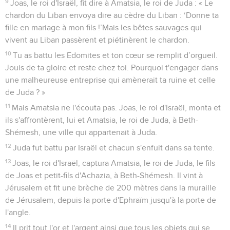
9
Joas, le roi d'Israël, fit dire à Amatsia, le roi de Juda : « Le
chardon du Liban envoya dire au cèdre du Liban : ‘Donne ta
fille en mariage à mon fils !’Mais les bêtes sauvages qui
vivent au Liban passèrent et piétinèrent le chardon.
10
Tu as battu les Edomites et ton cœur se remplit d’orgueil.
Jouis de ta gloire et reste chez toi. Pourquoi t'engager dans
une malheureuse entreprise qui amènerait ta ruine et celle
de Juda ? »
11
Mais Amatsia ne l'écouta pas. Joas, le roi d'Israël, monta et
ils s'affrontèrent, lui et Amatsia, le roi de Juda, à Beth-
Shémesh, une ville qui appartenait à Juda.
12
Juda fut battu par Israël et chacun s'enfuit dans sa tente.
13
Joas, le roi d'Israël, captura Amatsia, le roi de Juda, le fils
de Joas et petit-fils d'Achazia, à Beth-Shémesh. Il vint à
Jérusalem et fit une brèche de 200 mètres dans la muraille
de Jérusalem, depuis la porte d'Ephraïm jusqu'à la porte de
l'angle.
14
Il prit tout l'or et l'argent ainsi que tous les objets qui se