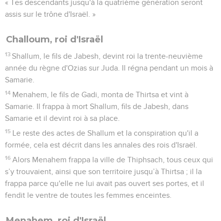
« Tes descendants jusqu'à la quatrième génération seront
assis sur le trône d'Israël. »
Challoum, roi d'Israël
13
Shallum, le fils de Jabesh, devint roi la trente-neuvième
année du règne d'Ozias sur Juda. Il régna pendant un mois à
Samarie.
14
Menahem, le fils de Gadi, monta de Thirtsa et vint à
Samarie. Il frappa à mort Shallum, fils de Jabesh, dans
Samarie et il devint roi à sa place.
15
Le reste des actes de Shallum et la conspiration qu'il a
formée, cela est décrit dans les annales des rois d'Israël.
16
Alors Menahem frappa la ville de Thiphsach, tous ceux qui
s’y trouvaient, ainsi que son territoire jusqu’à Thirtsa ; il la
frappa parce qu'elle ne lui avait pas ouvert ses portes, et il
fendit le ventre de toutes les femmes enceintes.
Menahem, roi d'Israël