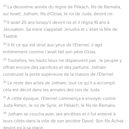
32
La deuxième année du règne de Pékach, fils de Remalia,
sur Israël, Jotham, fils d'Ozias, le roi de Juda, devint roi.
33
Il avait 25 ans lorsqu'il devint roi et il régna 16 ans à
Jérusalem. Sa mère s'appelait Jerusha et c’était la fille de
Tsadok.
34
Il fit ce qui est droit aux yeux de l'Eternel, il agit
entièrement comme l’avait fait son père Ozias.
35
Toutefois, les hauts lieux ne disparurent pas ; le peuple y
offrait encore des sacrifices et des parfums. Jotham
construisit la porte supérieure de la maison de l'Eternel.
36
Le reste des actes de Jotham, tout ce qu'il a accompli,
cela est décrit dans les annales des rois de Juda.
37
A cette époque, l'Eternel commença à envoyer contre
Juda Retsin, le roi de Syrie, et Pékach, le fils de Remalia.
38
Jotham se coucha avec ses ancêtres et il fut enterré à
leurs côtés dans la ville de son ancêtre David. Son fils Achaz
devint roi à sa place.