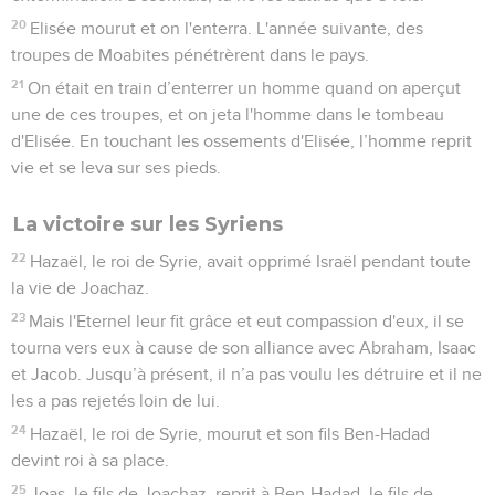
20
Elisée mourut et on l'enterra. L'année suivante, des
troupes de Moabites pénétrèrent dans le pays.
21
On était en train d’enterrer un homme quand on aperçut
une de ces troupes, et on jeta l'homme dans le tombeau
d'Elisée. En touchant les ossements d'Elisée, l’homme reprit
vie et se leva sur ses pieds.
La victoire sur les Syriens
22
Hazaël, le roi de Syrie, avait opprimé Israël pendant toute
la vie de Joachaz.
23
Mais l'Eternel leur fit grâce et eut compassion d'eux, il se
tourna vers eux à cause de son alliance avec Abraham, Isaac
et Jacob. Jusqu’à présent, il n’a pas voulu les détruire et il ne
les a pas rejetés loin de lui.
24
Hazaël, le roi de Syrie, mourut et son fils Ben-Hadad
devint roi à sa place.
25
Joas, le fils de Joachaz, reprit à Ben-Hadad, le fils de