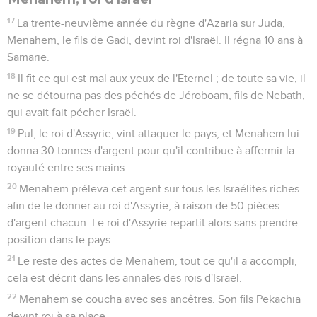
17
La trente-neuvième année du règne d'Azaria sur Juda,
Menahem, le fils de Gadi, devint roi d'Israël. Il régna 10 ans à
Samarie.
18
Il fit ce qui est mal aux yeux de l'Eternel ; de toute sa vie, il
ne se détourna pas des péchés de Jéroboam, fils de Nebath,
qui avait fait pécher Israël.
19
Pul, le roi d'Assyrie, vint attaquer le pays, et Menahem lui
donna 30 tonnes d'argent pour qu'il contribue à affermir la
royauté entre ses mains.
20
Menahem préleva cet argent sur tous les Israélites riches
afin de le donner au roi d'Assyrie, à raison de 50 pièces
d'argent chacun. Le roi d'Assyrie repartit alors sans prendre
position dans le pays.
21
Le reste des actes de Menahem, tout ce qu'il a accompli,
cela est décrit dans les annales des rois d'Israël.
22
Menahem se coucha avec ses ancêtres. Son fils Pekachia
devint roi à sa place.