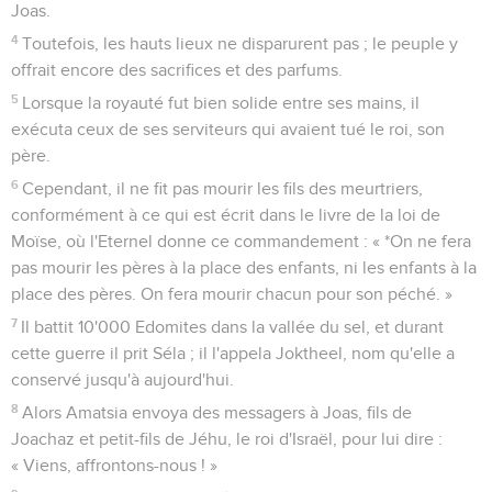
Joas.
4
Toutefois, les hauts lieux ne disparurent pas ; le peuple y
offrait encore des sacrifices et des parfums.
5
Lorsque la royauté fut bien solide entre ses mains, il
exécuta ceux de ses serviteurs qui avaient tué le roi, son
père.
6
Cependant, il ne fit pas mourir les fils des meurtriers,
conformément à ce qui est écrit dans le livre de la loi de
Moïse, où l'Eternel donne ce commandement : « *On ne fera
pas mourir les pères à la place des enfants, ni les enfants à la
place des pères. On fera mourir chacun pour son péché. »
7
Il battit 10'000 Edomites dans la vallée du sel, et durant
cette guerre il prit Séla ; il l'appela Joktheel, nom qu'elle a
conservé jusqu'à aujourd'hui.
8
Alors Amatsia envoya des messagers à Joas, fils de
Joachaz et petit-fils de Jéhu, le roi d'Israël, pour lui dire :
« Viens, affrontons-nous ! »