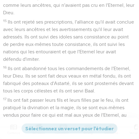
comme leurs ancêtres, qui n'avaient pas cru en l'Eternel, leur
Dieu.
15
Ils ont rejeté ses prescriptions, l'alliance qu'il avait conclue
avec leurs ancêtres et les avertissements qu'il leur avait
adressés. Ils ont suivi des idoles sans consistance au point
de perdre eux-mêmes toute consistance, ils ont suivi les
nations qui les entouraient et que l'Eternel leur avait
défendu d'imiter.
16
Ils ont abandonné tous les commandements de l'Eternel,
leur Dieu. Ils se sont fait deux veaux en métal fondu, ils ont
fabriqué des poteaux d'Astarté, ils se sont prosternés devant
tous les corps célestes et ils ont servi Baal.
17
Ils ont fait passer leurs fils et leurs filles par le feu, ils ont
pratiqué la divination et la magie, ils se sont eux-mêmes
vendus pour faire ce qui est mal aux yeux de l'Eternel, au
point d’exciter sa colère.
18
Aussi, l'Eternel s'est fortement irrité contre les Israélites et
Contenus
Versions
Commentaires
Strong
Dictionnaire