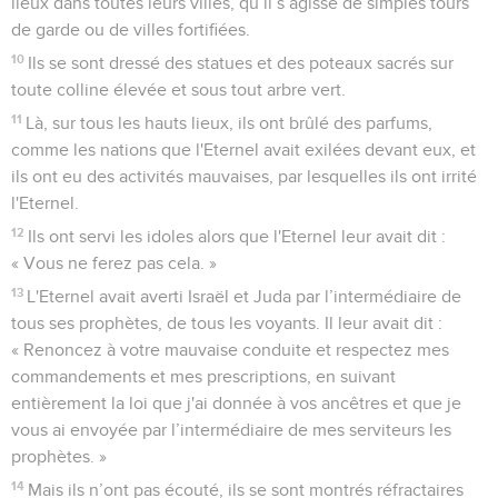
lieux dans toutes leurs villes, qu’il s’agisse de simples tours
de garde ou de villes fortifiées.
10
Ils se sont dressé des statues et des poteaux sacrés sur
toute colline élevée et sous tout arbre vert.
11
Là, sur tous les hauts lieux, ils ont brûlé des parfums,
comme les nations que l'Eternel avait exilées devant eux, et
ils ont eu des activités mauvaises, par lesquelles ils ont irrité
l'Eternel.
12
Ils ont servi les idoles alors que l'Eternel leur avait dit :
« Vous ne ferez pas cela. »
13
L'Eternel avait averti Israël et Juda par l’intermédiaire de
tous ses prophètes, de tous les voyants. Il leur avait dit :
« Renoncez à votre mauvaise conduite et respectez mes
commandements et mes prescriptions, en suivant
entièrement la loi que j'ai donnée à vos ancêtres et que je
vous ai envoyée par l’intermédiaire de mes serviteurs les
prophètes. »
14
Mais ils n’ont pas écouté, ils se sont montrés réfractaires