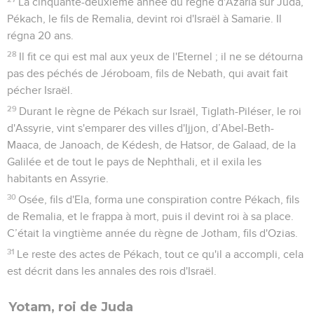
La cinquante-deuxième année du règne d'Azaria sur Juda,
Pékach, le fils de Remalia, devint roi d'Israël à Samarie. Il
régna 20 ans.
28
Il fit ce qui est mal aux yeux de l'Eternel ; il ne se détourna
pas des péchés de Jéroboam, fils de Nebath, qui avait fait
pécher Israël.
29
Durant le règne de Pékach sur Israël, Tiglath-Piléser, le roi
d'Assyrie, vint s'emparer des villes d'Ijjon, d’Abel-Beth-
Maaca, de Janoach, de Kédesh, de Hatsor, de Galaad, de la
Galilée et de tout le pays de Nephthali, et il exila les
habitants en Assyrie.
30
Osée, fils d'Ela, forma une conspiration contre Pékach, fils
de Remalia, et le frappa à mort, puis il devint roi à sa place.
C’était la vingtième année du règne de Jotham, fils d'Ozias.
31
Le reste des actes de Pékach, tout ce qu'il a accompli, cela
est décrit dans les annales des rois d'Israël.
Yotam, roi de Juda