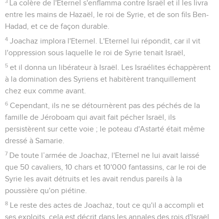
3
La colère de l'Eternel s'enflamma contre Israël et il les livra
entre les mains de Hazaël, le roi de Syrie, et de son fils Ben-
Hadad, et ce de façon durable.
4
Joachaz implora l'Eternel. L'Eternel lui répondit, car il vit
l'oppression sous laquelle le roi de Syrie tenait Israël,
5
et il donna un libérateur à Israël. Les Israélites échappèrent
à la domination des Syriens et habitèrent tranquillement
chez eux comme avant.
6
Cependant, ils ne se détournèrent pas des péchés de la
famille de Jéroboam qui avait fait pécher Israël, ils
persistèrent sur cette voie ; le poteau d'Astarté était même
dressé à Samarie.
7
De toute l’armée de Joachaz, l'Eternel ne lui avait laissé
que 50 cavaliers, 10 chars et 10'000 fantassins, car le roi de
Syrie les avait détruits et les avait rendus pareils à la
poussière qu'on piétine.
8
Le reste des actes de Joachaz, tout ce qu'il a accompli et
ses exploits, cela est décrit dans les annales des rois d'Israël.