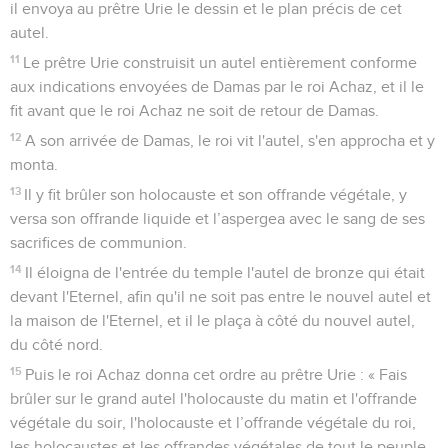
il envoya au prêtre Urie le dessin et le plan précis de cet
autel.
11
Le prêtre Urie construisit un autel entièrement conforme
aux indications envoyées de Damas par le roi Achaz, et il le
fit avant que le roi Achaz ne soit de retour de Damas.
12
A son arrivée de Damas, le roi vit l'autel, s'en approcha et y
monta.
13
Il y fit brûler son holocauste et son offrande végétale, y
versa son offrande liquide et l’aspergea avec le sang de ses
sacrifices de communion.
14
Il éloigna de l'entrée du temple l'autel de bronze qui était
devant l'Eternel, afin qu'il ne soit pas entre le nouvel autel et
la maison de l'Eternel, et il le plaça à côté du nouvel autel,
du côté nord.
15
Puis le roi Achaz donna cet ordre au prêtre Urie : « Fais
brûler sur le grand autel l'holocauste du matin et l'offrande
végétale du soir, l'holocauste et l’offrande végétale du roi,
les holocaustes et les offrandes végétales de tout le peuple