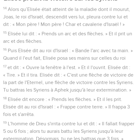
14
Alors qu’Elisée était atteint de la maladie dont il mourut,
Joas, le roi d'Israël, descendit vers lui, pleura contre lui et
dit : « Mon père ! Mon père ! Char et cavalerie d'Israël ! »
15
Elisée lui dit : « Prends un arc et des flèches. » Et il prit un
arc et des flèches.
16
Puis Elisée dit au roi d'Israël : « Bande l'arc avec ta main. »
Quand il l'eut fait, Elisée posa ses mains sur celles du roi
17
et dit : « Ouvre la fenêtre à l'est. » Et il l'ouvrit. Elisée dit :
« Tire. » Et il tira. Elisée dit : « C'est une flèche de victoire de
la part de l'Eternel, une flèche de victoire contre les Syriens.
Tu battras les Syriens à Aphek jusqu'à leur extermination. »
18
Elisée dit encore : « Prends les flèches. » Et il les prit.
Elisée dit au roi d'Israël : « Frappe contre terre. » Il frappa 3
fois et s'arrêta.
19
L'homme de Dieu s'irrita contre lui et dit : « Il fallait frapper
5 ou 6 fois ; alors tu aurais battu les Syriens jusqu'à leur
extermination. Désormais, tu ne les battras que 3 fois. »