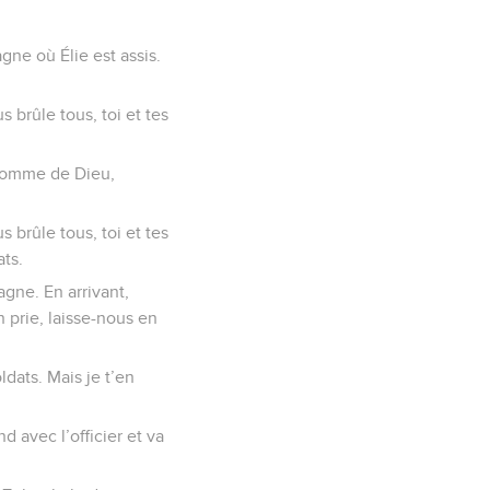
agne où Élie est assis.
 brûle tous, toi et tes
 « Homme de Dieu,
 brûle tous, toi et tes
ats.
agne. En arrivant,
n prie, laisse-nous en
ldats. Mais je t’en
d avec l’officier et va