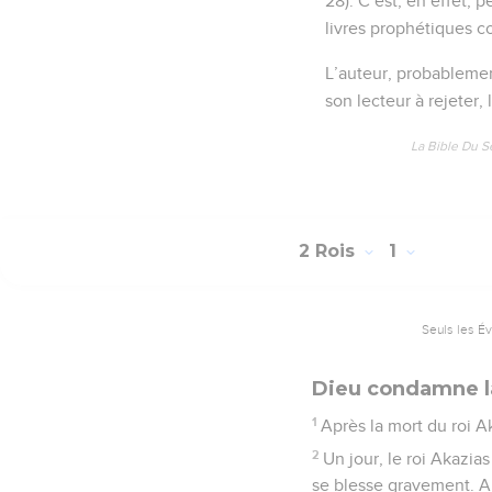
28). C’est, en effet, 
livres prophétiques co
L’auteur, probablement
son lecteur à rejeter, 
La Bible Du S
2 Rois
1
Seuls les É
Dieu condamne l
1
Après la mort du roi A
2
Un jour, le roi Akazia
se blesse gravement. Alo