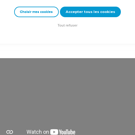
Accepter tous les cookies
Choisir mes cookies
e – Bibli’O, 2000, avec autorisation. Pour vous procurer une Bible imprimée, rendez-vo
Tout refuser
ion