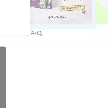
us sur www.editionsbiblio.fr