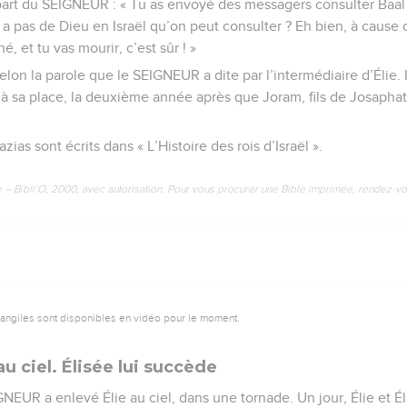
a part du SEIGNEUR : « Tu as envoyé des messagers consulter Baal
y a pas de Dieu en Israël qu’on peut consulter ? Eh bien, à cause 
hé, et tu vas mourir, c’est sûr ! »
on la parole que le SEIGNEUR a dite par l’intermédiaire d’Élie. Il
 à sa place, la deuxième année après que Joram, fils de Josaphat
zias sont écrits dans « L’Histoire des rois d’Israël ».
e – Bibli’O, 2000, avec autorisation. Pour vous procurer une Bible imprimée, rendez-vo
vangiles sont disponibles en vidéo pour le moment.
au ciel. Élisée lui succède
EUR a enlevé Élie au ciel, dans une tornade. Un jour, Élie et Éli