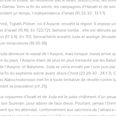
s Elie et Elisée, au neuvième siècle avant Jésus-Christ, les enne
e Damas. Vers la fin du siècle, les campagnes d’Hazaël et de son
ant un temps, l’indépendance d’Israël (10.32-33 ; 13.1-7).
st, Tiglath-Piléser, roi d’Assyrie, envahit la région. Il impose un 
 d’Israël (15.19). En 722/721, Samarie tombe ; elle est détruite pa
n (17.3-6). En 701, Sennachérib envahit Juda et assiège Jérusalem
çon miraculeuse (19.35-36).
uda demeure le vassal de l’Assyrie, mais lorsque Josias arrive au 
e du pays, l’Assyrie étant de plus en plus menacée par les Babyl
 de l’Assyrie, et Babylone, Juda se verra envahi par l’une puis par
a fin du septième siècle avant Jésus-Christ (23.29-30 ; 24.1-7). C
ù Nabuchodonosor met fin à toute tentative de révolte contre lu
tant sa population (ch.25).
x royaumes d’Israël et de Juda est le juste châtiment d’un peuple
 son Suzerain, pour adorer de faux dieux. Pourtant, jamais l’Etern
ment qui les attendait, conformément aux sanctions de l’alliance d