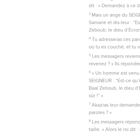
dit : « Demandez à ce di
3
Mais un ange du SEIGNE
Samarie et dis-leur : “E
Zeboub, le dieu d’Écron
4
Tu adresseras ces paro
où tu es couché, et tu va
5
Les messagers revienn
revenez ? » Ils réponden
6
« Un homme est venu à 
SEIGNEUR : “Est-ce qu’i
Baal Zeboub, le dieu d’É
sûr !” »
7
Akazias leur demande :
paroles ? »
8
Les messagers réponde
taille. » Alors le roi dit 