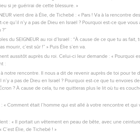
eu si je guérirai de cette blessure. »
UR vient dire à Élie, de Tichebé : « Pars ! Va à la rencontre de
st-ce qu’il n’y a pas de Dieu en Israël ? Pourquoi est-ce que vous 
 ?”
les du SEIGNEUR au roi d’Israël : “À cause de ce que tu as fait, tu
s mourir, c’est sûr !” » Puis Élie s’en va.
ent aussitôt auprès du roi. Celui-ci leur demande : « Pourquoi e
t :
notre rencontre. Il nous a dit de revenir auprès de toi pour te di
l n’y a pas de Dieu en Israël ? Pourquoi est-ce que tu envoies d
cron ? À cause de cela, tu ne quitteras plus le lit où tu es couché
 « Comment était l’homme qui est allé à votre rencontre et qui 
nt : « Il portait un vêtement en peau de bête, avec une ceinture
: « C’est Élie, de Tichebé ! »