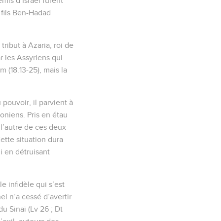
mis d’Israël furent
 fils Ben-Hadad
tribut à Azaria, roi de
r les Assyriens qui
 (18.13-25), mais la
pouvoir, il parvient à
oniens. Pris en étau
 l’autre de ces deux
ette situation dura
i en détruisant
 infidèle qui s’est
el n’a cessé d’avertir
u Sinaï (Lv 26 ; Dt