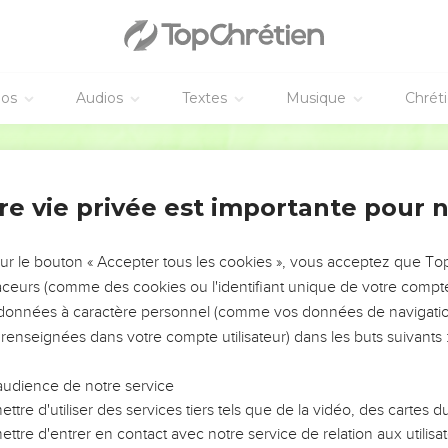
ent il a supprimé les hommes et les femmes qui se prostituaient
t encore au temps de son père Asa.
’y a pas de roi en Édom, mais seulement un gouverneur nommé pa
éos
Audios
Textes
Musique
Chrét
ire de grands bateaux à Ession-Guéber pour aller chercher de l’or
arce que les bateaux coulent à Ession-Guéber.
Parole de Vie
, propose à Josaphat que ses marins partent en bateau avec les s
re vie privée est importante pour 
 on l’enterre avec ses ancêtres dans la « Ville de David » son p
sur le bouton « Accepter tous les cookies », vous acceptez que T
traceurs (comme des cookies ou l'identifiant unique de votre compte 
l
s données à caractère personnel (comme vos données de navigatio
 où Josaphat est roi de Juda, Akazias, fils d’Akab, devient roi d’I
 renseignées dans votre compte utilisateur) dans les buts suivants 
aël pendant deux ans.
l aux yeux du SEIGNEUR. Il suit le mauvais exemple de son père, d
audience de notre service
h, qui a entraîné le peuple à pécher.
ttre d'utiliser des services tiers tels que de la vidéo, des cartes
ttre d'entrer en contact avec notre service de relation aux utilisat
evant Baal pour l’adorer. Ainsi, il provoque la colère du SEIGNE