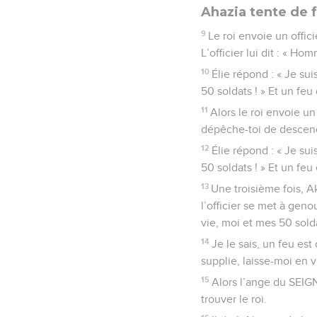
Ahazia tente de f
9
Le roi envoie un offic
L’officier lui dit : « Ho
10
Élie répond : « Je su
50 soldats ! » Et un feu 
11
Alors le roi envoie un
dépêche-toi de descendr
12
Élie répond : « Je su
50 soldats ! » Et un feu
13
Une troisième fois, A
l’officier se met à geno
vie, moi et mes 50 sold
14
Je le sais, un feu est
supplie, laisse-moi en vi
15
Alors l’ange du SEIGNE
trouver le roi.