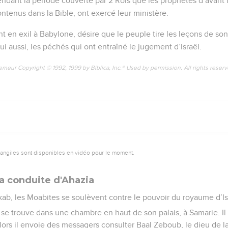
pendant la période couverte par 2 Rois que les prophètes d’avant l
ntenus dans la Bible, ont exercé leur ministère.
 en exil à Babylone, désire que le peuple tire les leçons de son h
lui aussi, les péchés qui ont entraîné le jugement d’Israël.
emeur Copyright © 1992, 1999 by Biblica, Inc.® Used by permission. All rights reser
vangiles sont disponibles en vidéo pour le moment.
a conduite d'Ahazia
kab, les Moabites se soulèvent contre le pouvoir du royaume d’Is
s se trouve dans une chambre en haut de son palais, à Samarie. Il
rs il envoie des messagers consulter Baal Zeboub, le dieu de la v