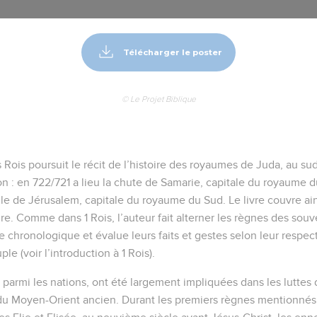
Télécharger le poster
© Le Projet Biblique
Rois poursuit le récit de l’histoire des royaumes de Juda, au sud,
ion : en 722/721 a lieu la chute de Samarie, capitale du royaume 
lle de Jérusalem, capitale du royaume du Sud. Le livre couvre ai
re. Comme dans 1 Rois, l’auteur fait alterner les règnes des souve
e chronologique et évalue leurs faits et gestes selon leur respect
le (voir l’introduction à 1 Rois).
s parmi les nations, ont été largement impliquées dans les luttes 
du Moyen-Orient ancien. Durant les premiers règnes mentionnés 