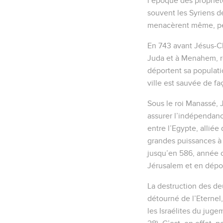
l’époque des prophète
souvent les Syriens d
menacèrent même, pend
En 743 avant Jésus-Chri
Juda et à Menahem, roi
déportent sa populatio
ville est sauvée de fa
Sous le roi Manassé, J
assurer l’indépendanc
entre l’Egypte, alliée
grandes puissances à l
jusqu’en 586, année o
Jérusalem et en dépor
La destruction des deu
détourné de l’Eternel,
les Israélites du juge