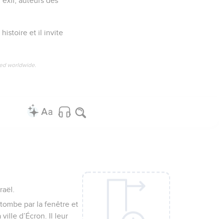
’exil, auteurs des
istoire et il invite
ved worldwide.
raël.
 tombe par la fenêtre et
ille d’Écron. Il leur