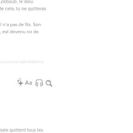
 Zeboub, le dieu
de cela, tu ne quitteras
 n’a pas de fils. Son
, est devenu roi de
us sur www.editionsbiblio.fr
sée quittent tous les