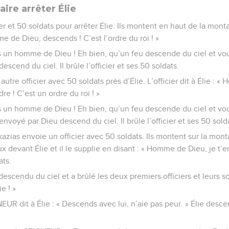
aire arrêter Élie
ier et 50 soldats pour arrêter Élie. Ils montent en haut de la mont
mme de Dieu, descends ! C’est l’ordre du roi ! »
is un homme de Dieu ! Eh bien, qu’un feu descende du ciel et vous
descend du ciel. Il brûle l’officier et ses 50 soldats.
 autre officier avec 50 soldats près d’Élie. L’officier dit à Élie :
e ! C’est un ordre du roi ! »
is un homme de Dieu ! Eh bien, qu’un feu descende du ciel et vous
 envoyé par Dieu descend du ciel. Il brûle l’officier et ses 50 sold
kazias envoie un officier avec 50 soldats. Ils montent sur la mont
ux devant Élie et il le supplie en disant : « Homme de Dieu, je t’e
ats.
 descendu du ciel et a brûlé les deux premiers officiers et leurs so
e ! »
UR dit à Élie : « Descends avec lui, n’aie pas peur. » Élie descen