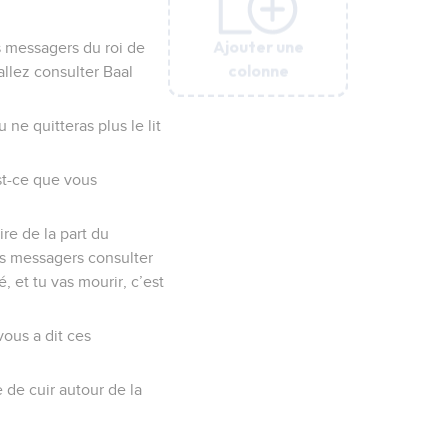
Ajouter une
Ajouter une
Ajouter une
Ajouter une
Ajouter une
s messagers du roi de
colonne
colonne
colonne
colonne
colonne
allez consulter Baal
 ne quitteras plus le lit
st-ce que vous
re de la part du
es messagers consulter
, et tu vas mourir, c’est
vous a dit ces
 de cuir autour de la