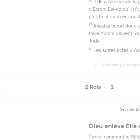
16
Il dit à Akazias de l
d’Écron. Est-ce qu’il n’
plus le lit où tu es couc
17
Akazias meurt donc sel
frère Yoram devient roi
Juda.
18
Les autres actes d’Aka
© Société biblique français
2 Rois
2
Seuls les É
Dieu enlève Élie 
1
Voici comment le SEIGN