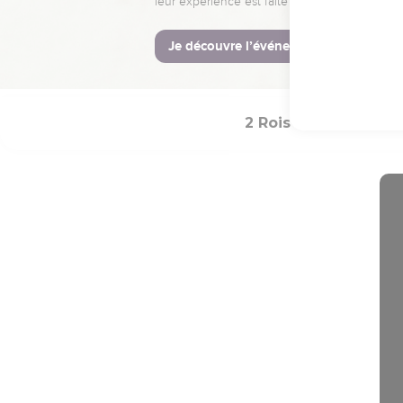
son père l’a fait.
© Société biblique français
2 Rois
Introduct