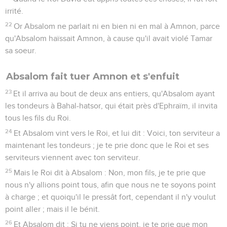
irrité.
22
Or Absalom ne parlait ni en bien ni en mal à Amnon, parce
qu'Absalom haïssait Amnon, à cause qu'il avait violé Tamar
sa soeur.
Absalom fait tuer Amnon et s'enfuit
23
Et il arriva au bout de deux ans entiers, qu'Absalom ayant
les tondeurs à Bahal-hatsor, qui était près d'Ephraïm, il invita
tous les fils du Roi.
24
Et Absalom vint vers le Roi, et lui dit : Voici, ton serviteur a
maintenant les tondeurs ; je te prie donc que le Roi et ses
serviteurs viennent avec ton serviteur.
25
Mais le Roi dit à Absalom : Non, mon fils, je te prie que
nous n'y allions point tous, afin que nous ne te soyons point
à charge ; et quoiqu'il le pressât fort, cependant il n'y voulut
point aller ; mais il le bénit.
26
Et Absalom dit : Si tu ne viens point, je te prie que mon