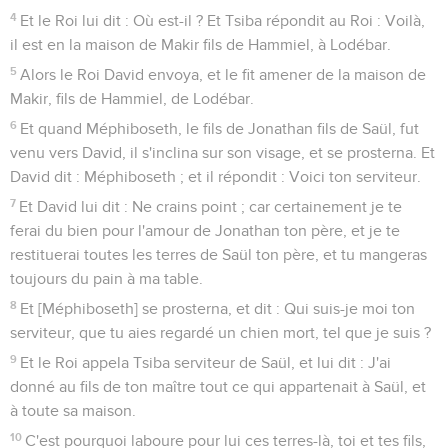
4
Et le Roi lui dit : Où est-il ? Et Tsiba répondit au Roi : Voilà,
il est en la maison de Makir fils de Hammiel, à Lodébar.
5
Alors le Roi David envoya, et le fit amener de la maison de
Makir, fils de Hammiel, de Lodébar.
6
Et quand Méphiboseth, le fils de Jonathan fils de Saül, fut
venu vers David, il s'inclina sur son visage, et se prosterna. Et
David dit : Méphiboseth ; et il répondit : Voici ton serviteur.
7
Et David lui dit : Ne crains point ; car certainement je te
ferai du bien pour l'amour de Jonathan ton père, et je te
restituerai toutes les terres de Saül ton père, et tu mangeras
toujours du pain à ma table.
8
Et [Méphiboseth] se prosterna, et dit : Qui suis-je moi ton
serviteur, que tu aies regardé un chien mort, tel que je suis ?
9
Et le Roi appela Tsiba serviteur de Saül, et lui dit : J'ai
donné au fils de ton maître tout ce qui appartenait à Saül, et
à toute sa maison.
10
C'est pourquoi laboure pour lui ces terres-là, toi et tes fils,