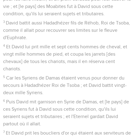
vie ; et [le pays] des Moabites fut à David sous cette
condition, qu'ils lui seraient sujets et tributaires.
3
David battit aussi Hadadhézer fils de Réhob, Roi de Tsoba,
comme il allait pour recouvrer ses limites sur le fleuve
d'Euphrate.
4
Et David lui prit mille et sept cents hommes de cheval, et
vingt mille hommes de pied, et coupa les jarrets [des
chevaux] de tous les chariots, mais il en réserva cent
chariots.
5
Car les Syriens de Damas étaient venus pour donner du
secours à Hadadhézer Roi de Tsoba ; et David battit vingt-
deux mille Syriens.
6
Puis David mit garnison en Syrie de Damas, et [le pays] de
ces Syriens fut à David sous cette condition, qu'ils lui
seraient sujets et tributaires ; et l'Eternel gardait David
partout où il allait.
7
Et David prit les boucliers d'or qui étaient aux serviteurs de