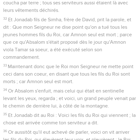
coucha par terre ; tous ses serviteurs aussi étaient là avec
leurs vêtements déchirés.
32
Et Jonadab fils de Simha, frère de David, prit la parole, et
dit : Que mon Seigneur ne dise point qu'on a tué tous les
jeunes hommes fils du Roi, car Amnon seul est mort ; parce
que ce qu'Absalom s'était proposé dès le jour qu'Amnon
viola Tamar sa soeur, a été exécuté selon son
commandement.
33
Maintenant donc que le Roi mon Seigneur ne mette point
ceci dans son coeur, en disant que tous les fils du Roi sont
morts ; car Amnon seul est mort.
34
Or Absalom s'enfuit, mais celui qui était en sentinelle
levant les yeux, regarda ; et voici, un grand peuple venait par
le chemin de derrière lui, à côté de la montagne.
35
Et Jonadab dit au Roi : Voici les fils du Roi qui viennent ; la
chose est arrivée comme ton serviteur a dit.
36
Or aussitôt qu'il eut achevé de parler, voici on vit arriver
les fils du Roi, qui élevèrent leur voix, et pleurèrent ; le Roi