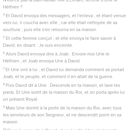
Héthien ?
4
Et David envoya des messagers, et l'enleva ; et étant venue
vers lui, il coucha avec elle ; car elle était nettoyée de sa
souillure ; puis elle s'en retourna en sa maison.
5
Et cette femme conçut ; et elle envoya le faire savoir à
David, en disant : Je suis enceinte.
6
Alors David envoya dire à Joab : Envoie-moi Urie le
Héthien ; et Joab envoya Urie à David.
7
Et Urie vint à lui ; et David lui demanda comment se portait
Joab, et le peuple, et comment il en allait de la guerre.
8
Puis David dit à Urie : Descends en ta maison, et lave tes
pieds. Et Urie sortit de la maison du Roi, et on porta après lui
un présent Royal.
9
Mais Urie dormit à la porte de la maison du Roi, avec tous
les serviteurs de son Seigneur, et ne descendit point en sa
maison.
10