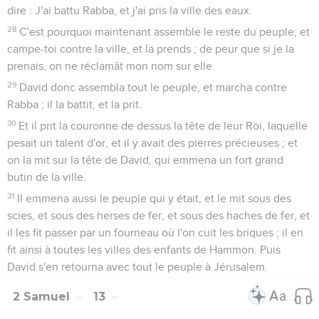
dire : J'ai battu Rabba, et j'ai pris la ville des eaux.
28
C'est pourquoi maintenant assemble le reste du peuple, et
campe-toi contre la ville, et la prends ; de peur que si je la
prenais, on ne réclamât mon nom sur elle.
29
David donc assembla tout le peuple, et marcha contre
Rabba ; il la battit, et la prit.
30
Et il prit la couronne de dessus la tête de leur Roi, laquelle
pesait un talent d'or, et il y avait des pierres précieuses ; et
on la mit sur la tête de David, qui emmena un fort grand
butin de la ville.
31
Il emmena aussi le peuple qui y était, et le mit sous des
scies, et sous des herses de fer, et sous des haches de fer, et
il les fit passer par un fourneau où l'on cuit les briques ; il en
fit ainsi à toutes les villes des enfants de Hammon. Puis
David s'en retourna avec tout le peuple à Jérusalem.
2 Samuel
13