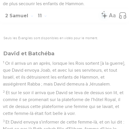
de plus secourir les enfants de Hammon.
2 Samuel
11
Seuls les Évangiles sont disponibles en vidéo pour le moment.
David et Batchéba
1
Or il arriva un an après, lorsque les Rois sortent [à la guerre],
que David envoya Joab, et avec lui ses serviteurs, et tout
Israël, et ils détruisirent les enfants de Hammon, et
assiégèrent Rabba ; mais David demeura à Jérusalem.
2
Et sur le soir il arriva que David se leva de dessus son lit, et
comme il se promenait sur la plateforme de l'hôtel Royal, il
vit de dessus cette plateforme une femme qui se lavait, et
cette femme-là était fort belle à voir.
3
Et David envoya s'informer de cette femme-là, et on lui dit :
N'est-ce pas là Bath-sebah fille d'Eliham, femme d'Urie le