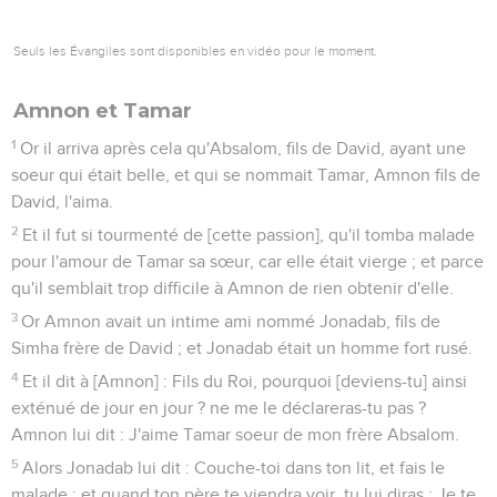
Seuls les Évangiles sont disponibles en vidéo pour le moment.
Amnon et Tamar
1
Or il arriva après cela qu'Absalom, fils de David, ayant une
soeur qui était belle, et qui se nommait Tamar, Amnon fils de
David, l'aima.
2
Et il fut si tourmenté de [cette passion], qu'il tomba malade
pour l'amour de Tamar sa sœur, car elle était vierge ; et parce
qu'il semblait trop difficile à Amnon de rien obtenir d'elle.
3
Or Amnon avait un intime ami nommé Jonadab, fils de
Simha frère de David ; et Jonadab était un homme fort rusé.
4
Et il dit à [Amnon] : Fils du Roi, pourquoi [deviens-tu] ainsi
exténué de jour en jour ? ne me le déclareras-tu pas ?
Amnon lui dit : J'aime Tamar soeur de mon frère Absalom.
5
Alors Jonadab lui dit : Couche-toi dans ton lit, et fais le
malade ; et quand ton père te viendra voir, tu lui diras : Je te