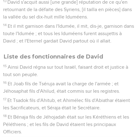
13
David s'acquit aussi [une grande] réputation de ce qu'en
retournant de la défaite des Syriens, [il tailla en pièces] dans
la vallée du sel dix-huit mille Iduméens.
14
Et il mit garnison dans l'Idumée, il mit, dis-je, garnison dans
toute l'Idumée ; et tous les Iduméens furent assujettis à
David ; et l'Eternel gardait David partout où il allait.
Liste des fonctionnaires de David
15
Ainsi David régna sur tout Israël, faisant droit et justice à
tout son peuple.
16
Et Joab fils de Tséruja avait la charge de l'armée ; et
Jéhosaphat fils d'Ahilud, était commis sur les registres.
17
Et Tsadok fils d'Ahitub, et Ahimélec fils d'Abiathar étaient
les Sacrificateurs, et Séraja était le Secrétaire.
18
Et Bénaja fils de Jéhojadah était sur les Kéréthiens et les
Péléthiens ; et les fils de David étaient les principaux
Officiers.