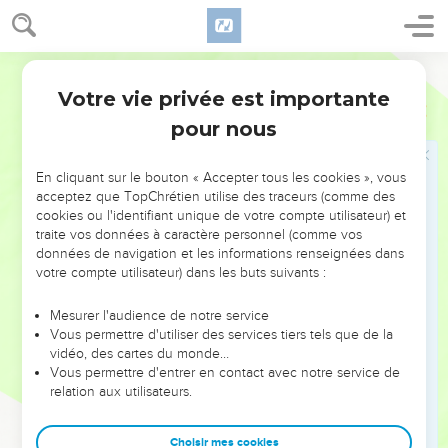
son peuple, tant pour s'acquérir à lui-même un [grand] nom,
que pour vous acquérir cette grandeur, et pour faire dans ton
Martin
pays devant ton peuple, que tu t'es racheté d'Egypte, des
choses terribles contre les nations et contre leurs dieux ?
Votre vie privée est importante
2 Samuel
7
24
Car tu t'es assuré ton peuple d'Israël, pour être ton peuple
pour nous
à jamais ; et toi, ô Eternel ! tu leur as été Dieu.
25
Maintenant donc, ô Eternel Dieu ! confirme pour jamais la
En cliquant sur le bouton « Accepter tous les cookies », vous
acceptez que TopChrétien utilise des traceurs (comme des
parole que tu as prononcée touchant ton serviteur, et
cookies ou l'identifiant unique de votre compte utilisateur) et
touchant sa maison, et fais comme tu en as parlé.
traite vos données à caractère personnel (comme vos
26
Et que ton Nom soit magnifié à jamais, tellement qu'on
données de navigation et les informations renseignées dans
votre compte utilisateur) dans les buts suivants :
dise : L'Eternel des armées est le Dieu d'Israël ; et que la
maison de David ton serviteur demeure stable devant toi.
Mesurer l'audience de notre service
27
Car toi, ô Eternel des armées ! Dieu d'Israël ! tu as fait
Vous permettre d'utiliser des services tiers tels que de la
vidéo, des cartes du monde…
entendre à ton serviteur, et tu lui as dit : Je te bâtirai une
Vous permettre d'entrer en contact avec notre service de
maison, c'est pourquoi ton serviteur a pris la hardiesse de te
relation aux utilisateurs.
faire cette prière.
28
Maintenant donc, Seigneur Eternel ! tu es Dieu, tes
Choisir mes cookies