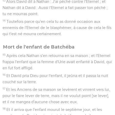
13
Alors David dit à Nathan : J'ai péché contre l'Eternel ; et
Nathan dit à David : Aussi l'Eternel a fait passer ton péché ;
tu ne mourras point.
14
Toutefois parce qu'en cela tu as donné occasion aux
ennemis de l'Eternel de le blasphémer, à cause de cela le fils
qui t'est né mourra certainement.
Mort de l'enfant de Batchéba
15
Après cela Nathan s'en retourna en sa maison ; et l'Eternel
frappa l'enfant que la femme d'Urie avait enfanté à David, qui
en fut fort affligé.
16
Et David pria Dieu pour l'enfant, il jeûna et il passa la nuit
couché sur la terre.
17
Et les Anciens de sa maison se levèrent et vinrent vers lui,
pour le faire lever de terre, mais il ne voulut point [se lever],
et il ne mangea d'aucune chose avec eux.
18
Et il arriva que l'enfant mourut le septième jour, et les