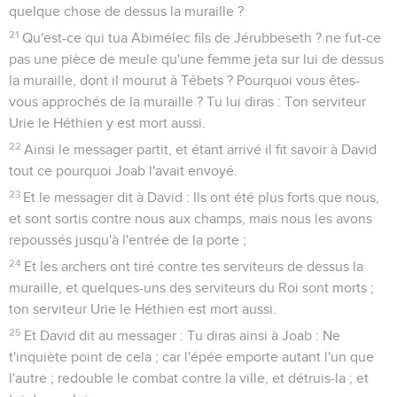
quelque chose de dessus la muraille ?
21
Qu'est-ce qui tua Abimélec fils de Jérubbeseth ? ne fut-ce
pas une pièce de meule qu'une femme jeta sur lui de dessus
la muraille, dont il mourut à Tébets ? Pourquoi vous êtes-
vous approchés de la muraille ? Tu lui diras : Ton serviteur
Urie le Héthien y est mort aussi.
22
Ainsi le messager partit, et étant arrivé il fit savoir à David
tout ce pourquoi Joab l'avait envoyé.
23
Et le messager dit à David : Ils ont été plus forts que nous,
et sont sortis contre nous aux champs, mais nous les avons
repoussés jusqu'à l'entrée de la porte ;
24
Et les archers ont tiré contre tes serviteurs de dessus la
muraille, et quelques-uns des serviteurs du Roi sont morts ;
ton serviteur Urie le Héthien est mort aussi.
25
Et David dit au messager : Tu diras ainsi à Joab : Ne
t'inquiète point de cela ; car l'épée emporte autant l'un que
l'autre ; redouble le combat contre la ville, et détruis-la ; et