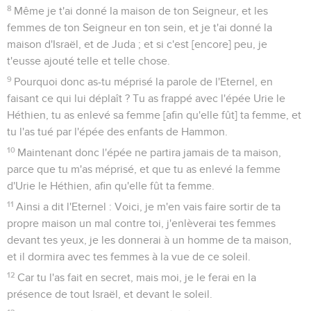
8
Même je t'ai donné la maison de ton Seigneur, et les
femmes de ton Seigneur en ton sein, et je t'ai donné la
maison d'Israël, et de Juda ; et si c'est [encore] peu, je
t'eusse ajouté telle et telle chose.
9
Pourquoi donc as-tu méprisé la parole de l'Eternel, en
faisant ce qui lui déplaît ? Tu as frappé avec l'épée Urie le
Héthien, tu as enlevé sa femme [afin qu'elle fût] ta femme, et
tu l'as tué par l'épée des enfants de Hammon.
10
Maintenant donc l'épée ne partira jamais de ta maison,
parce que tu m'as méprisé, et que tu as enlevé la femme
d'Urie le Héthien, afin qu'elle fût ta femme.
11
Ainsi a dit l'Eternel : Voici, je m'en vais faire sortir de ta
propre maison un mal contre toi, j'enlèverai tes femmes
devant tes yeux, je les donnerai à un homme de ta maison,
et il dormira avec tes femmes à la vue de ce soleil.
12
Car tu l'as fait en secret, mais moi, je le ferai en la
présence de tout Israël, et devant le soleil.