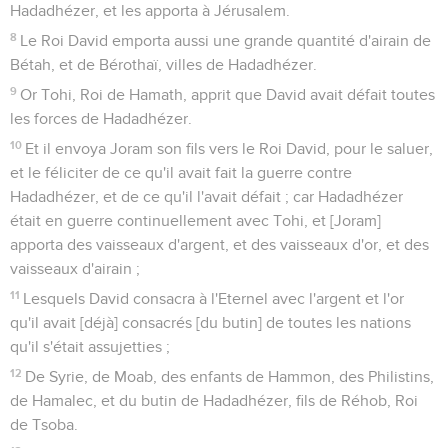
Hadadhézer, et les apporta à Jérusalem.
8
Le Roi David emporta aussi une grande quantité d'airain de
Bétah, et de Bérothaï, villes de Hadadhézer.
9
Or Tohi, Roi de Hamath, apprit que David avait défait toutes
les forces de Hadadhézer.
10
Et il envoya Joram son fils vers le Roi David, pour le saluer,
et le féliciter de ce qu'il avait fait la guerre contre
Hadadhézer, et de ce qu'il l'avait défait ; car Hadadhézer
était en guerre continuellement avec Tohi, et [Joram]
apporta des vaisseaux d'argent, et des vaisseaux d'or, et des
vaisseaux d'airain ;
11
Lesquels David consacra à l'Eternel avec l'argent et l'or
qu'il avait [déjà] consacrés [du butin] de toutes les nations
qu'il s'était assujetties ;
12
De Syrie, de Moab, des enfants de Hammon, des Philistins,
de Hamalec, et du butin de Hadadhézer, fils de Réhob, Roi
de Tsoba.