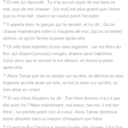
16
Et elle lui répondit : Tu n'as aucun sujet de me faire ce
mal, que de me chasser ; [ce mal] est plus grand que l'autre
que tu m'as fait ; mais il ne voulut point l'écouter.
17
Il appela donc le garçon qui le servait, et lui dit : Qu'on
chasse maintenant celle-ci d'auprès de moi, [qu'on la mette]
dehors, et qu'on ferme la porte après elle.
18
Or elle était habillée d'une robe bigarrée ; car les filles du
Roi, qui étaient [encore] vierges, étaient ainsi habillées.
Celui donc qui le servait la mit dehors, et ferma la porte
après elle.
19
Alors Tamar prit de la cendre sur sa tête, et déchira la robe
bigarrée qu'elle avait sur elle, et mit la main sur sa tête, et
s'en allait en criant.
20
Et son frère Absalom lui dit : Ton frère Amnon n'a-t-il pas
été avec toi ? Mais maintenant, ma soeur, tais-toi, il est ton
frère ; ne prends point ceci à coeur. Ainsi Tamar demeura
toute désolée dans la maison d'Absalom son frère.
21
Quand le Roi David eut appris toutes ces choses, il fut fort