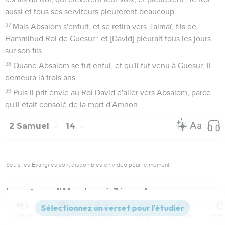
aussi et tous ses serviteurs pleurèrent beaucoup.
37
Mais Absalom s'enfuit, et se retira vers Talmaï, fils de
Hammihud Roi de Guesur : et [David] pleurait tous les jours
sur son fils.
38
Quand Absalom se fut enfui, et qu'il fut venu à Guesur, il
demeura là trois ans.
39
Puis il prit envie au Roi David d'aller vers Absalom, parce
qu'il était consolé de la mort d'Amnon.
2 Samuel
14
Seuls les Évangiles sont disponibles en vidéo pour le moment.
Le retour d'Absalom à Jérusalem
1
Alors Joab, fils de Tséruja, connaissant que le coeur du Roi
Contenus
Versions
Commentaires
Strong
Dictionnaire
était pour Absalom,