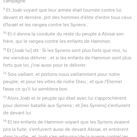
campagne.
9
Et Joab voyant que leur armée était tournée contre lui,
devant et derrière, prit des hommes d'élite d'entre tous ceux
d'Israël et les rangea contre les Syriens ;
10
Et il donna la conduite du reste du peuple à Abisaï son
frère, qui le rangea contre les enfants de Hammon.
11
Et [Joab lui] dit : Si les Syriens sont plus forts que moi, tu
me viendras délivrer ; et si les enfants de Hammon sont plus
forts que toi, j'irai aussi pour te délivrer.
12
Sois vaillant, et portons-nous vaillamment pour notre
peuple, et pour les villes de notre Dieu ; et que l'Eternel
fasse ce qu'il lui semblera bon.
13
Alors Joab et le peuple qui était avec lui s'approchèrent
pour donner bataille aux Syriens ; et [les Syriens] s'enfuirent
de devant lui.
14
Et les enfants de Hammon voyant que les Syriens avaient
pris la fuite, s'enfuirent aussi de devant Abisaï, et entrèrent
dans la ville ; et Joab s'en retourna [de la guerre contre] les