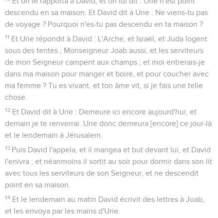
Et on le rapporta à David, et on lui dit : Urie n'est point
descendu en sa maison. Et David dit à Urie : Ne viens-tu pas
de voyage ? Pourquoi n'es-tu pas descendu en ta maison ?
11
Et Urie répondit à David : L'Arche, et Israël, et Juda logent
sous des tentes ; Monseigneur Joab aussi, et les serviteurs
de mon Seigneur campent aux champs ; et moi entrerais-je
dans ma maison pour manger et boire, et pour coucher avec
ma femme ? Tu es vivant, et ton âme vit, si je fais une telle
chose.
12
Et David dit à Urie : Demeure ici encore aujourd'hui, et
demain je te renverrai. Urie donc demeura [encore] ce jour-là
et le lendemain à Jérusalem.
13
Puis David l'appela, et il mangea et but devant lui, et David
l'enivra ; et néanmoins il sortit au soir pour dormir dans son lit
avec tous les serviteurs de son Seigneur, et ne descendit
point en sa maison.
14
Et le lendemain au matin David écrivit des lettres à Joab,
et les envoya par les mains d'Urie.