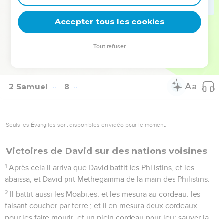
paroles seront véritables ; or tu as promis ce bien à ton
serviteur.
Accepter tous les cookies
29
Veuille donc maintenant bénir la maison de ton serviteur,
afin qu'elle soit éternellement devant toi ; car tu en as ainsi
Tout refuser
parlé, Seigneur Eternel ! et la maison de ton serviteur sera
comblée de ta bénédiction éternellement.
2 Samuel
8
Seuls les Évangiles sont disponibles en vidéo pour le moment.
Victoires de David sur des nations voisines
1
Après cela il arriva que David battit les Philistins, et les
abaissa, et David prit Methegamma de la main des Philistins.
2
Il battit aussi les Moabites, et les mesura au cordeau, les
faisant coucher par terre ; et il en mesura deux cordeaux
pour les faire mourir, et un plein cordeau pour leur sauver la