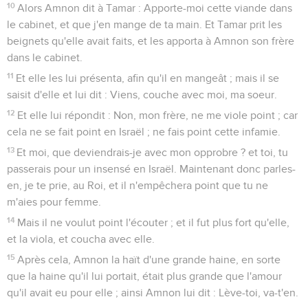
10
Alors Amnon dit à Tamar : Apporte-moi cette viande dans
le cabinet, et que j'en mange de ta main. Et Tamar prit les
beignets qu'elle avait faits, et les apporta à Amnon son frère
dans le cabinet.
11
Et elle les lui présenta, afin qu'il en mangeât ; mais il se
saisit d'elle et lui dit : Viens, couche avec moi, ma soeur.
12
Et elle lui répondit : Non, mon frère, ne me viole point ; car
cela ne se fait point en Israël ; ne fais point cette infamie.
13
Et moi, que deviendrais-je avec mon opprobre ? et toi, tu
passerais pour un insensé en Israël. Maintenant donc parles-
en, je te prie, au Roi, et il n'empêchera point que tu ne
m'aies pour femme.
14
Mais il ne voulut point l'écouter ; et il fut plus fort qu'elle,
et la viola, et coucha avec elle.
15
Après cela, Amnon la haït d'une grande haine, en sorte
que la haine qu'il lui portait, était plus grande que l'amour
qu'il avait eu pour elle ; ainsi Amnon lui dit : Lève-toi, va-t'en.