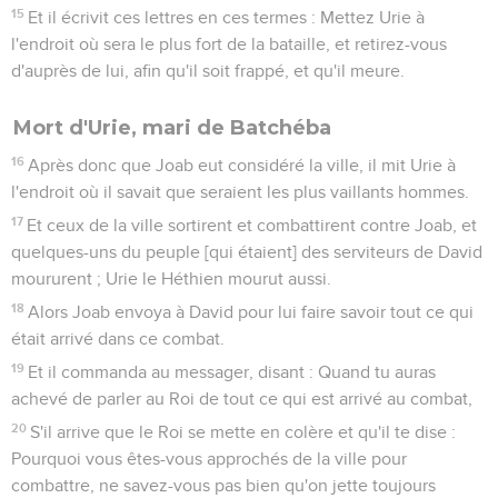
15
Et il écrivit ces lettres en ces termes : Mettez Urie à
l'endroit où sera le plus fort de la bataille, et retirez-vous
d'auprès de lui, afin qu'il soit frappé, et qu'il meure.
Mort d'Urie, mari de Batchéba
16
Après donc que Joab eut considéré la ville, il mit Urie à
l'endroit où il savait que seraient les plus vaillants hommes.
17
Et ceux de la ville sortirent et combattirent contre Joab, et
quelques-uns du peuple [qui étaient] des serviteurs de David
moururent ; Urie le Héthien mourut aussi.
18
Alors Joab envoya à David pour lui faire savoir tout ce qui
était arrivé dans ce combat.
19
Et il commanda au messager, disant : Quand tu auras
achevé de parler au Roi de tout ce qui est arrivé au combat,
20
S'il arrive que le Roi se mette en colère et qu'il te dise :
Pourquoi vous êtes-vous approchés de la ville pour
combattre, ne savez-vous pas bien qu'on jette toujours