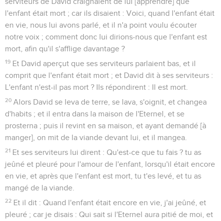
serviteurs de David craignaient de lui [apprendre] que
l'enfant était mort ; car ils disaient : Voici, quand l'enfant était
en vie, nous lui avons parlé, et il n'a point voulu écouter
notre voix ; comment donc lui dirions-nous que l'enfant est
mort, afin qu'il s'afflige davantage ?
19
Et David aperçut que ses serviteurs parlaient bas, et il
comprit que l'enfant était mort ; et David dit à ses serviteurs :
L'enfant n'est-il pas mort ? Ils répondirent : Il est mort.
20
Alors David se leva de terre, se lava, s'oignit, et changea
d'habits ; et il entra dans la maison de l'Eternel, et se
prosterna ; puis il revint en sa maison, et ayant demandé [à
manger], on mit de la viande devant lui, et il mangea.
21
Et ses serviteurs lui dirent : Qu'est-ce que tu fais ? tu as
jeûné et pleuré pour l'amour de l'enfant, lorsqu'il était encore
en vie, et après que l'enfant est mort, tu t'es levé, et tu as
mangé de la viande.
22
Et il dit : Quand l'enfant était encore en vie, j'ai jeûné, et
pleuré ; car je disais : Qui sait si l'Eternel aura pitié de moi, et