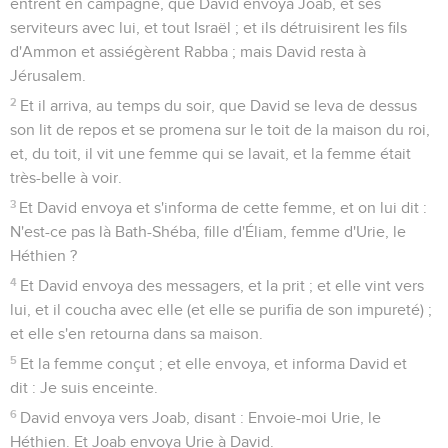
entrent en campagne, que David envoya Joab, et ses
serviteurs avec lui, et tout Israël ; et ils détruisirent les fils
d'Ammon et assiégèrent Rabba ; mais David resta à
Jérusalem.
2
Et il arriva, au temps du soir, que David se leva de dessus
son lit de repos et se promena sur le toit de la maison du roi,
et, du toit, il vit une femme qui se lavait, et la femme était
très-belle à voir.
3
Et David envoya et s'informa de cette femme, et on lui dit :
N'est-ce pas là Bath-Shéba, fille d'Éliam, femme d'Urie, le
Héthien ?
4
Et David envoya des messagers, et la prit ; et elle vint vers
lui, et il coucha avec elle (et elle se purifia de son impureté) ;
et elle s'en retourna dans sa maison.
5
Et la femme conçut ; et elle envoya, et informa David et
dit : Je suis enceinte.
6
David envoya vers Joab, disant : Envoie-moi Urie, le
Héthien. Et Joab envoya Urie à David.