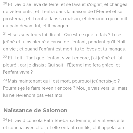
20
Et David se leva de terre, et se lava et s'oignit, et changea
de vêtements ; et il entra dans la maison de l'Éternel et se
prosterna ; et il rentra dans sa maison, et demanda qu'on mît
du pain devant lui, et il mangea.
21
Et ses serviteurs lui dirent : Qu'est-ce que tu fais ? Tu as
jeûné et tu as pleuré à cause de l'enfant, pendant qu'il était
en vie ; et quand l'enfant est mort, tu te lèves et tu manges.
22
Et il dit : Tant que l'enfant vivait encore, j'ai jeûné et j'ai
pleuré ; car je disais : Qui sait : l'Éternel me fera grâce, et
l'enfant vivra ?
23
Mais maintenant qu'il est mort, pourquoi jeûnerais-je ?
Pourrais-je le faire revenir encore ? Moi, je vais vers lui, mais
lui ne reviendra pas vers moi.
Naissance de Salomon
24
Et David consola Bath-Shéba, sa femme, et vint vers elle
et coucha avec elle ; et elle enfanta un fils, et il appela son