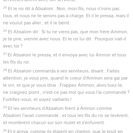
25
Et le roi dit à Absalom : Non, mon fils, nous n'irons pas
tous, et nous ne te serons pas à charge. Et il le pressa, mais il
ne voulut pas aller ; et il le bénit.
26
Et Absalom dit : Si tu ne viens pas, que mon frère Ammon,
je te prie, vienne avec nous. Et le roi lui dit : Pourquoi irait-il
avec toi ?
27
Et Absalom le pressa, et il envoya avec lui Amnon et tous
les fils du roi.
28
Et Absalom commanda à ses serviteurs, disant : Faites
attention, je vous prie, quand le coeur d'Ammon sera gai par
le vin, et que je vous dirai : Frappez Ammon, alors tuez-le,
ne craignez point ; n'est-ce pas moi qui vous l'ai commandé ?
Fortifiez-vous, et soyez vaillants !
29
Et les serviteurs d'Absalom firent à Amnon comme
Absalom l'avait commandé ; et tous les fils du roi se levèrent,
et montèrent chacun sur son mulet et s'enfuirent.
30
Et il arriva, comme ils étaient en chemin, que le bruit en