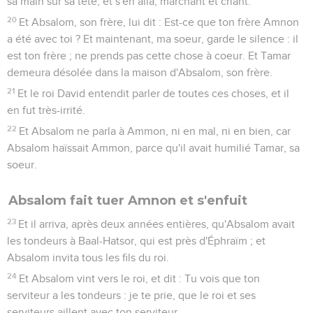
sa main sur sa tête, et s'en alla, marchant et criant.
20
Et Absalom, son frère, lui dit : Est-ce que ton frère Amnon
a été avec toi ? Et maintenant, ma soeur, garde le silence : il
est ton frère ; ne prends pas cette chose à coeur. Et Tamar
demeura désolée dans la maison d'Absalom, son frère.
21
Et le roi David entendit parler de toutes ces choses, et il
en fut très-irrité.
22
Et Absalom ne parla à Ammon, ni en mal, ni en bien, car
Absalom haïssait Ammon, parce qu'il avait humilié Tamar, sa
soeur.
Absalom fait tuer Amnon et s'enfuit
23
Et il arriva, après deux années entières, qu'Absalom avait
les tondeurs à Baal-Hatsor, qui est près d'Éphraïm ; et
Absalom invita tous les fils du roi.
24
Et Absalom vint vers le roi, et dit : Tu vois que ton
serviteur a les tondeurs : je te prie, que le roi et ses
serviteurs aillent avec ton serviteur.