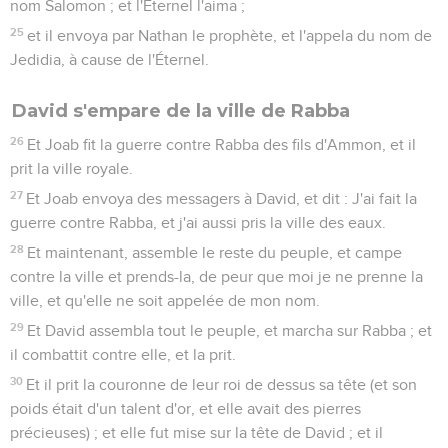
nom Salomon ; et l'Éternel l'aima ;
25
et il envoya par Nathan le prophète, et l'appela du nom de
Jedidia, à cause de l'Éternel.
David s'empare de la ville de Rabba
26
Et Joab fit la guerre contre Rabba des fils d'Ammon, et il
prit la ville royale.
27
Et Joab envoya des messagers à David, et dit : J'ai fait la
guerre contre Rabba, et j'ai aussi pris la ville des eaux.
28
Et maintenant, assemble le reste du peuple, et campe
contre la ville et prends-la, de peur que moi je ne prenne la
ville, et qu'elle ne soit appelée de mon nom.
29
Et David assembla tout le peuple, et marcha sur Rabba ; et
il combattit contre elle, et la prit.
30
Et il prit la couronne de leur roi de dessus sa tête (et son
poids était d'un talent d'or, et elle avait des pierres
précieuses) ; et elle fut mise sur la tête de David ; et il