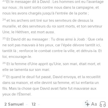
23
Et le messager dit à David : Les hommes ont eu l'avantage
sur nous ; ils sont sortis contre nous dans la campagne, et
nous les avons chargés jusqu'à l'entrée de la porte ;
24
et les archers ont tiré sur tes serviteurs de dessus la
muraille, et des serviteurs du roi sont morts, et ton serviteur
Urie, le Héthien, est mort aussi.
25
Et David dit au messager : Tu diras ainsi à Joab : Que cela
ne soit pas mauvais à tes yeux, car l'épée dévore tantôt ici,
tantôt là ; renforce le combat contre la ville, et détruis-la. Et
toi, encourage-le.
26
Et la femme d'Urie apprit qu'Urie, son mari, était mort, et
elle se lamenta sur son mari.
27
Et quand le deuil fut passé, David envoya, et la recueillit
dans sa maison, et elle devint sa femme, et lui enfanta un
fils. Mais la chose que David avait faite fut mauvaise aux
yeux de l'Éternel.
2 Samuel
12