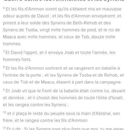
6
Et les fils d'Ammon virent qu'ils s'étaient mis en mauvaise
odeur auprès de David ; et les fils d'Ammon envoyèrent, et
prirent à leur solde des Syriens de Beth-Rehob et des
Syriens de Tsoba, vingt mille hommes de pied, et le roi de
Maaca avec mille hommes, et ceux de Tob, douze mille
hommes.
7
Et David l'apprit, et il envoya Joab et toute l'armée, les
hommes forts.
8
Et les fils d'Ammon sortirent et se rangèrent en bataille à
l'entrée de la porte ; et les Syriens de Tsoba et de Rehob, et
ceux de Tob et de Maaca, étaient à part dans la campagne.
9
Et Joab vit que le front de la bataille était contre lui, devant
et derrière ; et il choisit des hommes de toute l'élite d'Israël,
et les rangea contre les Syriens ;
10
et il plaça le reste du peuple sous la main d'Abishaï, son
frère, et le rangea contre les fils d'Ammon.
11
Et il dit : Si les Syriens sont plus forts que moi, tu me seras