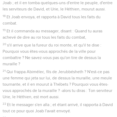
Joab ; et il en tomba quelques-uns d'entre le peuple, d'entre
les serviteurs de David, et Urie, le Héthien, mourut aussi.
18
Et Joab envoya, et rapporta à David tous les faits du
combat.
19
Et il commanda au messager, disant : Quand tu auras
achevé de dire au roi tous les faits du combat,
20
s'il arrive que la fureur du roi monte, et qu'il te dise :
Pourquoi vous êtes-vous approchés de la ville pour
combattre ? Ne savez-vous pas qu'on tire de dessus la
muraille ?
21
Qui frappa Abimélec, fils de Jerubbésheth ? N'est-ce pas
une femme qui jeta sur lui, de dessus la muraille, une meule
tournante, et il en mourut à Thébets ? Pourquoi vous êtes-
vous approchés de la muraille ? -alors tu diras : Ton serviteur
Urie, le Héthien, est mort aussi.
22
Et le messager s'en alla ; et étant arrivé, il rapporta à David
tout ce pour quoi Joab l'avait envoyé.