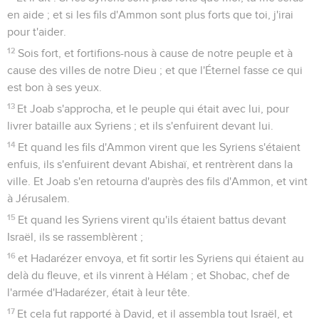
en aide ; et si les fils d'Ammon sont plus forts que toi, j'irai
pour t'aider.
12
Sois fort, et fortifions-nous à cause de notre peuple et à
cause des villes de notre Dieu ; et que l'Éternel fasse ce qui
est bon à ses yeux.
13
Et Joab s'approcha, et le peuple qui était avec lui, pour
livrer bataille aux Syriens ; et ils s'enfuirent devant lui.
14
Et quand les fils d'Ammon virent que les Syriens s'étaient
enfuis, ils s'enfuirent devant Abishaï, et rentrèrent dans la
ville. Et Joab s'en retourna d'auprès des fils d'Ammon, et vint
à Jérusalem.
15
Et quand les Syriens virent qu'ils étaient battus devant
Israël, ils se rassemblèrent ;
16
et Hadarézer envoya, et fit sortir les Syriens qui étaient au
delà du fleuve, et ils vinrent à Hélam ; et Shobac, chef de
l'armée d'Hadarézer, était à leur tête.
17
Et cela fut rapporté à David, et il assembla tout Israël, et