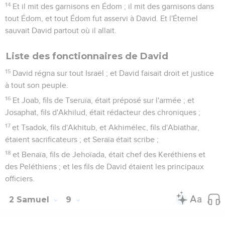
14
Et il mit des garnisons en Édom ; il mit des garnisons dans
tout Édom, et tout Édom fut asservi à David. Et l'Éternel
sauvait David partout où il allait.
Liste des fonctionnaires de David
15
David régna sur tout Israël ; et David faisait droit et justice
à tout son peuple.
16
Et Joab, fils de Tseruïa, était préposé sur l'armée ; et
Josaphat, fils d'Akhilud, était rédacteur des chroniques ;
17
et Tsadok, fils d'Akhitub, et Akhimélec, fils d'Abiathar,
étaient sacrificateurs ; et Seraïa était scribe ;
18
et Benaïa, fils de Jehoïada, était chef des Keréthiens et
des Peléthiens ; et les fils de David étaient les principaux
officiers.
2 Samuel
9