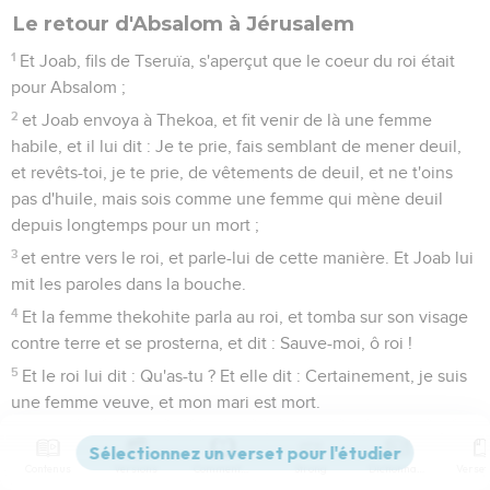
Le retour d'Absalom à Jérusalem
1
Et Joab, fils de Tseruïa, s'aperçut que le coeur du roi était
pour Absalom ;
2
et Joab envoya à Thekoa, et fit venir de là une femme
habile, et il lui dit : Je te prie, fais semblant de mener deuil,
et revêts-toi, je te prie, de vêtements de deuil, et ne t'oins
pas d'huile, mais sois comme une femme qui mène deuil
depuis longtemps pour un mort ;
3
et entre vers le roi, et parle-lui de cette manière. Et Joab lui
mit les paroles dans la bouche.
4
Et la femme thekohite parla au roi, et tomba sur son visage
contre terre et se prosterna, et dit : Sauve-moi, ô roi !
5
Et le roi lui dit : Qu'as-tu ? Et elle dit : Certainement, je suis
une femme veuve, et mon mari est mort.
6
Et ta servante avait deux fils, et ils se sont disputés tous
deux dans les champs, et il n'y avait personne pour les
Contenus
Versions
Commentaires
Strong
Dictionnaire
séparer ; et l'un a frappé l'autre et l'a tué.