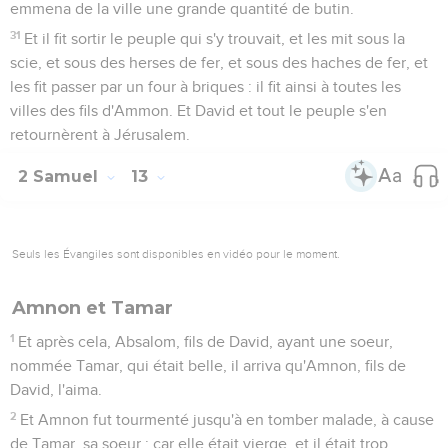
emmena de la ville une grande quantité de butin.
31
Et il fit sortir le peuple qui s'y trouvait, et les mit sous la
scie, et sous des herses de fer, et sous des haches de fer, et
les fit passer par un four à briques : il fit ainsi à toutes les
villes des fils d'Ammon. Et David et tout le peuple s'en
retournèrent à Jérusalem.
2 Samuel
13
Seuls les Évangiles sont disponibles en vidéo pour le moment.
Amnon et Tamar
1
Et après cela, Absalom, fils de David, ayant une soeur,
nommée Tamar, qui était belle, il arriva qu'Amnon, fils de
David, l'aima.
2
Et Amnon fut tourmenté jusqu'à en tomber malade, à cause
de Tamar, sa soeur ; car elle était vierge, et il était trop