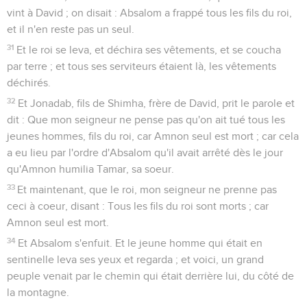
vint à David ; on disait : Absalom a frappé tous les fils du roi,
et il n'en reste pas un seul.
31
Et le roi se leva, et déchira ses vêtements, et se coucha
par terre ; et tous ses serviteurs étaient là, les vêtements
déchirés.
32
Et Jonadab, fils de Shimha, frère de David, prit le parole et
dit : Que mon seigneur ne pense pas qu'on ait tué tous les
jeunes hommes, fils du roi, car Amnon seul est mort ; car cela
a eu lieu par l'ordre d'Absalom qu'il avait arrêté dès le jour
qu'Amnon humilia Tamar, sa soeur.
33
Et maintenant, que le roi, mon seigneur ne prenne pas
ceci à coeur, disant : Tous les fils du roi sont morts ; car
Amnon seul est mort.
34
Et Absalom s'enfuit. Et le jeune homme qui était en
sentinelle leva ses yeux et regarda ; et voici, un grand
peuple venait par le chemin qui était derrière lui, du côté de
la montagne.