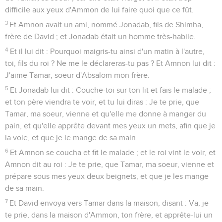
difficile aux yeux d'Ammon de lui faire quoi que ce fût.
3
Et Amnon avait un ami, nommé Jonadab, fils de Shimha,
frère de David ; et Jonadab était un homme très-habile.
4
Et il lui dit : Pourquoi maigris-tu ainsi d'un matin à l'autre,
toi, fils du roi ? Ne me le déclareras-tu pas ? Et Amnon lui dit :
J'aime Tamar, soeur d'Absalom mon frère.
5
Et Jonadab lui dit : Couche-toi sur ton lit et fais le malade ;
et ton père viendra te voir, et tu lui diras : Je te prie, que
Tamar, ma soeur, vienne et qu'elle me donne à manger du
pain, et qu'elle apprête devant mes yeux un mets, afin que je
la voie, et que je le mange de sa main.
6
Et Amnon se coucha et fit le malade ; et le roi vint le voir, et
Amnon dit au roi : Je te prie, que Tamar, ma soeur, vienne et
prépare sous mes yeux deux beignets, et que je les mange
de sa main.
7
Et David envoya vers Tamar dans la maison, disant : Va, je
te prie, dans la maison d'Ammon, ton frère, et apprête-lui un