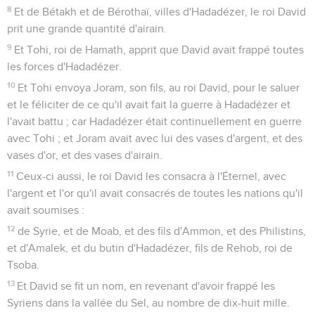
8
Et de Bétakh et de Bérothaï, villes d'Hadadézer, le roi David
prit une grande quantité d'airain.
9
Et Tohi, roi de Hamath, apprit que David avait frappé toutes
les forces d'Hadadézer.
10
Et Tohi envoya Joram, son fils, au roi David, pour le saluer
et le féliciter de ce qu'il avait fait la guerre à Hadadézer et
l'avait battu ; car Hadadézer était continuellement en guerre
avec Tohi ; et Joram avait avec lui des vases d'argent, et des
vases d'or, et des vases d'airain.
11
Ceux-ci aussi, le roi David les consacra à l'Éternel, avec
l'argent et l'or qu'il avait consacrés de toutes les nations qu'il
avait soumises :
12
de Syrie, et de Moab, et des fils d'Ammon, et des Philistins,
et d'Amalek, et du butin d'Hadadézer, fils de Rehob, roi de
Tsoba.
13
Et David se fit un nom, en revenant d'avoir frappé les
Syriens dans la vallée du Sel, au nombre de dix-huit mille.