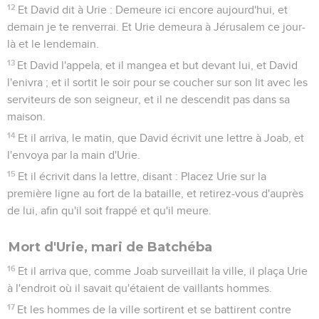
12
Et David dit à Urie : Demeure ici encore aujourd'hui, et
demain je te renverrai. Et Urie demeura à Jérusalem ce jour-
là et le lendemain.
13
Et David l'appela, et il mangea et but devant lui, et David
l'enivra ; et il sortit le soir pour se coucher sur son lit avec les
serviteurs de son seigneur, et il ne descendit pas dans sa
maison.
14
Et il arriva, le matin, que David écrivit une lettre à Joab, et
l'envoya par la main d'Urie.
15
Et il écrivit dans la lettre, disant : Placez Urie sur la
première ligne au fort de la bataille, et retirez-vous d'auprès
de lui, afin qu'il soit frappé et qu'il meure.
Mort d'Urie, mari de Batchéba
16
Et il arriva que, comme Joab surveillait la ville, il plaça Urie
à l'endroit où il savait qu'étaient de vaillants hommes.
17
Et les hommes de la ville sortirent et se battirent contre