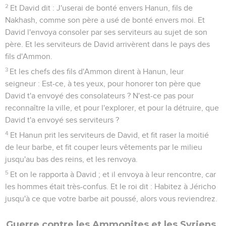
2
Et David dit : J'userai de bonté envers Hanun, fils de
Nakhash, comme son père a usé de bonté envers moi. Et
David l'envoya consoler par ses serviteurs au sujet de son
père. Et les serviteurs de David arrivèrent dans le pays des
fils d'Ammon.
3
Et les chefs des fils d'Ammon dirent à Hanun, leur
seigneur : Est-ce, à tes yeux, pour honorer ton père que
David t'a envoyé des consolateurs ? N'est-ce pas pour
reconnaître la ville, et pour l'explorer, et pour la détruire, que
David t'a envoyé ses serviteurs ?
4
Et Hanun prit les serviteurs de David, et fit raser la moitié
de leur barbe, et fit couper leurs vêtements par le milieu
jusqu'au bas des reins, et les renvoya.
5
Et on le rapporta à David ; et il envoya à leur rencontre, car
les hommes était très-confus. Et le roi dit : Habitez à Jéricho
jusqu'à ce que votre barbe ait poussé, alors vous reviendrez.
Guerre contre les Ammonites et les Syriens