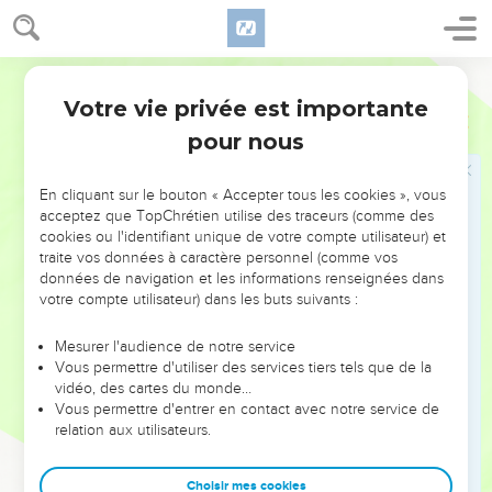
sur la terre que Dieu soit allé racheter, afin qu'elle lui soit un
peuple, et pour se faire un nom à lui-même, et pour opérer
Darby
en leur faveur cette grande chose, et des choses terribles,
pour ton pays, devant ton peuple, que tu t'es racheté
Votre vie privée est importante
2 Samuel
7
d'Égypte, des nations et de leurs dieux ?
pour nous
24
Et tu t'es établi ton peuple Israël pour peuple, à toujours ;
et toi, Éternel, tu es devenu leur Dieu.
En cliquant sur le bouton « Accepter tous les cookies », vous
acceptez que TopChrétien utilise des traceurs (comme des
25
Et maintenant, Éternel Dieu ! confirme pour toujours la
cookies ou l'identifiant unique de votre compte utilisateur) et
parole que tu as prononcée touchant ton serviteur et
traite vos données à caractère personnel (comme vos
touchant sa maison, et fais comme tu as dit ;
données de navigation et les informations renseignées dans
votre compte utilisateur) dans les buts suivants :
26
et que ton nom soit magnifié à toujours, de sorte qu'on
dise : L'Éternel des armées est Dieu sur Israël. Et que la
Mesurer l'audience de notre service
maison de ton serviteur David soit affermie devant toi !
Vous permettre d'utiliser des services tiers tels que de la
27
vidéo, des cartes du monde…
Car toi, Éternel des armées, Dieu d'Israël, tu as révélé à
Vous permettre d'entrer en contact avec notre service de
ton serviteur, disant : Je te bâtirai une maison ; c'est
relation aux utilisateurs.
pourquoi ton serviteur a trouvé son coeur pour te faire cette
prière.
Choisir mes cookies