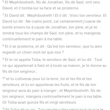
6
Et Mephibosheth, fils de Jonathan, fils de Saül, vint vers
David, et il tomba sur sa face et se prosterna.
7
Et David dit : Mephibosheth ! Et il dit : Voici ton serviteur. Et
David lui dit : Ne crains point, car certainement j'userai de
bonté envers toi à cause de Jonathan, ton père, et je te
rendrai tous les champs de Saül, ton père, et tu mangeras
continuellement le pain à ma table.
8
Et il se prosterna, et dit : Qu'est ton serviteur, que tu aies
regardé un chien mort tel que moi ?
9
Et le roi appela Tsiba, le serviteur de Saül, et lui dit : Tout
ce qui appartenait à Saül et à toute sa maison, je le donne au
fils de ton seigneur ;
10
et tu cultiveras pour lui la terre, toi et tes fils et tes
serviteurs, et tu en apporteras les fruits, et le fils de ton
seigneur aura du pain à manger ; et Mephibosheth, fils de
ton seigneur, mangera continuellement le pain à ma table.
Or Tsiba avait quinze fils et vingt serviteurs.
11
Et Tsiba dit au roi : Ton serviteur fera selon tout ce que le