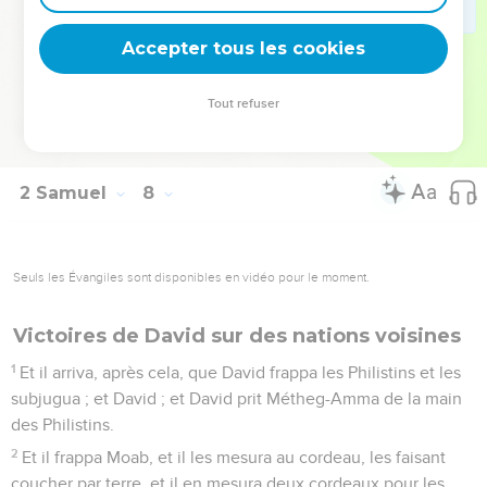
28
Et maintenant, Seigneur Éternel, toi, tu es Dieu, et tes
paroles sont vraies, et tu as dit ce bien à ton serviteur.
Accepter tous les cookies
29
Et maintenant, qu'il te plaise de bénir la maison de ton
serviteur, afin qu'elle soit à toujours devant toi ; car toi,
Tout refuser
Seigneur Éternel, tu as parlé ; et que la maison de ton
serviteur soit bénie de ta bénédiction pour toujours.
2 Samuel
8
Seuls les Évangiles sont disponibles en vidéo pour le moment.
Victoires de David sur des nations voisines
1
Et il arriva, après cela, que David frappa les Philistins et les
subjugua ; et David ; et David prit Métheg-Amma de la main
des Philistins.
2
Et il frappa Moab, et il les mesura au cordeau, les faisant
coucher par terre, et il en mesura deux cordeaux pour les