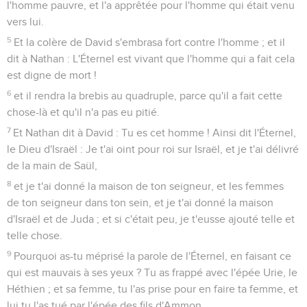
l'homme pauvre, et l'a apprêtée pour l'homme qui était venu
vers lui.
5
Et la colère de David s'embrasa fort contre l'homme ; et il
dit à Nathan : L'Éternel est vivant que l'homme qui a fait cela
est digne de mort !
6
et il rendra la brebis au quadruple, parce qu'il a fait cette
chose-là et qu'il n'a pas eu pitié.
7
Et Nathan dit à David : Tu es cet homme ! Ainsi dit l'Éternel,
le Dieu d'Israël : Je t'ai oint pour roi sur Israël, et je t'ai délivré
de la main de Saül,
8
et je t'ai donné la maison de ton seigneur, et les femmes
de ton seigneur dans ton sein, et je t'ai donné la maison
d'Israël et de Juda ; et si c'était peu, je t'eusse ajouté telle et
telle chose.
9
Pourquoi as-tu méprisé la parole de l'Éternel, en faisant ce
qui est mauvais à ses yeux ? Tu as frappé avec l'épée Urie, le
Héthien ; et sa femme, tu l'as prise pour en faire ta femme, et
lui tu l'as tué par l'épée des fils d'Ammon.