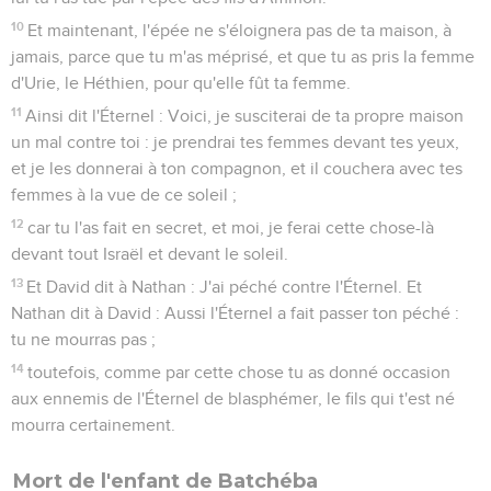
10
Et maintenant, l'épée ne s'éloignera pas de ta maison, à
jamais, parce que tu m'as méprisé, et que tu as pris la femme
d'Urie, le Héthien, pour qu'elle fût ta femme.
11
Ainsi dit l'Éternel : Voici, je susciterai de ta propre maison
un mal contre toi : je prendrai tes femmes devant tes yeux,
et je les donnerai à ton compagnon, et il couchera avec tes
femmes à la vue de ce soleil ;
12
car tu l'as fait en secret, et moi, je ferai cette chose-là
devant tout Israël et devant le soleil.
13
Et David dit à Nathan : J'ai péché contre l'Éternel. Et
Nathan dit à David : Aussi l'Éternel a fait passer ton péché :
tu ne mourras pas ;
14
toutefois, comme par cette chose tu as donné occasion
aux ennemis de l'Éternel de blasphémer, le fils qui t'est né
mourra certainement.
Mort de l'enfant de Batchéba