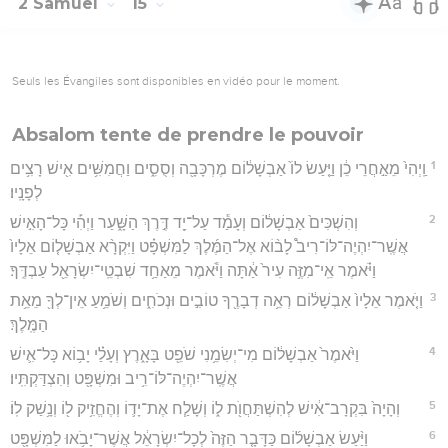
2 Samuel
15
Seuls les Évangiles sont disponibles en vidéo pour le moment.
Absalom tente de prendre le pouvoir
1
וַֽיְהִי֙ מֵאַ֣חֲרֵי כֵ֔ן וַיַּ֤עַשׂ לוֹ֙ אַבְשָׁל֔וֹם מֶרְכָּבָ֖ה וְסֻסִ֑ים וַחֲמִשִּׁ֥ים אִ֖ישׁ רָצִ֥ים
לְפָנָֽיו׃
2
וְהִשְׁכִּים֙ אַבְשָׁל֔וֹם וְעָמַ֕ד עַל־יַ֖ד דֶּ֣רֶךְ הַשָּׁ֑עַר וַיְהִ֡י כָּל־הָאִ֣ישׁ
אֲשֶֽׁר־יִהְיֶה־לּוֹ־רִיב֩ לָב֨וֹא אֶל־הַמֶּ֜לֶךְ לַמִּשְׁפָּ֗ט וַיִּקְרָ֨א אַבְשָׁל֤וֹם אֵלָיו֙
וַיֹּ֗אמֶר אֵֽי־מִזֶּ֥ה עִיר֙ אַ֔תָּה וַיֹּ֕אמֶר מֵאַחַ֥ד שִׁבְטֵֽי־יִשְׂרָאֵ֖ל עַבְדֶּֽךָ׃
3
וַיֹּ֤אמֶר אֵלָיו֙ אַבְשָׁל֔וֹם רְאֵ֥ה דְבָרֶ֖ךָ טוֹבִ֣ים וּנְכֹחִ֑ים וְשֹׁמֵ֥עַ אֵין־לְךָ֖ מֵאֵ֥ת
הַמֶּֽלֶךְ׃
4
וַיֹּ֙אמֶר֙ אַבְשָׁל֔וֹם מִי־יְשִׂמֵ֥נִי שֹׁפֵ֖ט בָּאָ֑רֶץ וְעָלַ֗י יָב֥וֹא כָּל־אִ֛ישׁ
אֲשֶֽׁר־יִהְיֶה־לּוֹ־רִ֥יב וּמִשְׁפָּ֖ט וְהִצְדַּקְתִּֽיו׃
5
וְהָיָה֙ בִּקְרָב־אִ֔ישׁ לְהִשְׁתַּחֲוֺ֖ת ל֑וֹ וְשָׁלַ֧ח אֶת־יָד֛וֹ וְהֶחֱזִ֥יק ל֖וֹ וְנָ֥שַׁק לֽוֹ׃
6
וַיַּ֨עַשׂ אַבְשָׁל֜וֹם כַּדָּבָ֤ר הַזֶּה֙ לְכָל־יִשְׂרָאֵ֔ל אֲשֶׁר־יָבֹ֥אוּ לַמִּשְׁפָּ֖ט