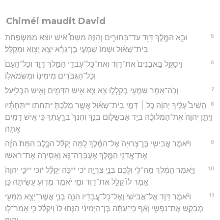
Chiméi maudit David
5
וּבָ֛א הַמֶּ֥לֶךְ דָּוִ֖ד עַד־בַּֽחוּרִ֑ים וְהִנֵּ֣ה מִשָּׁם֩ אִ֨ישׁ יוֹצֵ֜א מִמִּשְׁפַּ֣חַת
בֵּית־שָׁא֗וּל וּשְׁמוֹ֙ שִׁמְעִ֣י בֶן־גֵּרָ֔א יֹצֵ֥א יָצ֖וֹא וּמְקַלֵּֽל׃
6
וַיְסַקֵּ֤ל בָּֽאֲבָנִים֙ אֶת־דָּוִ֔ד וְאֶת־כָּל־עַבְדֵ֖י הַמֶּ֣לֶךְ דָּוִ֑ד וְכָל־הָעָם֙
וְכָל־הַגִּבֹּרִ֔ים מִימִינ֖וֹ וּמִשְּׂמֹאלֽוֹ׃
7
וְכֹֽה־אָמַ֥ר שִׁמְעִ֖י בְּקַֽלְל֑וֹ צֵ֥א צֵ֛א אִ֥ישׁ הַדָּמִ֖ים וְאִ֥ישׁ הַבְּלִיָּֽעַל׃
8
הֵשִׁיב֩ עָלֶ֨יךָ יְהוָ֜ה כֹּ֣ל ׀ דְּמֵ֣י בֵית־שָׁא֗וּל אֲשֶׁ֤ר מָלַ֙כְתָּ֙ *תחתו **תַּחְתָּ֔יו
וַיִּתֵּ֤ן יְהוָה֙ אֶת־הַמְּלוּכָ֔ה בְּיַ֖ד אַבְשָׁל֣וֹם בְּנֶ֑ךָ וְהִנְּךָ֙ בְּרָ֣עָתֶ֔ךָ כִּ֛י אִ֥ישׁ דָּמִ֖ים
אָֽתָּה׃
9
וַיֹּ֨אמֶר אֲבִישַׁ֤י בֶּן־צְרוּיָה֙ אֶל־הַמֶּ֔לֶךְ לָ֣מָּה יְקַלֵּ֞ל הַכֶּ֤לֶב הַמֵּת֙ הַזֶּ֔ה
אֶת־אֲדֹנִ֖י הַמֶּ֑לֶךְ אֶעְבְּרָה־נָּ֖א וְאָסִ֥ירָה אֶת־רֹאשֽׁוֹ׃
10
וַיֹּ֣אמֶר הַמֶּ֔לֶךְ מַה־לִּ֥י וְלָכֶ֖ם בְּנֵ֣י צְרֻיָ֑ה *כי **כֹּ֣ה יְקַלֵּ֗ל *וכי **כִּ֤י יְהוָה֙
אָ֤מַר לוֹ֙ קַלֵּ֣ל אֶת־דָּוִ֔ד וּמִ֣י יֹאמַ֔ר מַדּ֖וּעַ עָשִׂ֥יתָה כֵּֽן׃
11
וַיֹּ֨אמֶר דָּוִ֤ד אֶל־אֲבִישַׁי֙ וְאֶל־כָּל־עֲבָדָ֔יו הִנֵּ֥ה בְנִ֛י אֲשֶׁר־יָצָ֥א מִמֵּעַ֖י
מְבַקֵּ֣שׁ אֶת־נַפְשִׁ֑י וְאַ֨ף כִּֽי־עַתָּ֜ה בֶּן־הַיְמִינִ֗י הַנִּ֤חוּ לוֹ֙ וִֽיקַלֵּ֔ל כִּ֥י אָֽמַר־ל֖וֹ