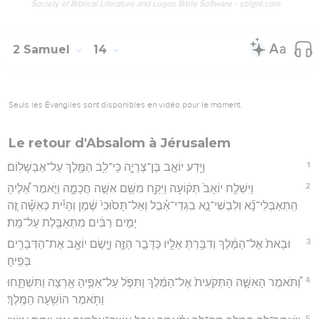
Society of Biblical Literature and Logos Bible Software - sblgnt.com
2 Samuel
14
Seuls les Évangiles sont disponibles en vidéo pour le moment.
Le retour d'Absalom à Jérusalem
1
וַיֵּ֖דַע יוֹאָ֣ב בֶּן־צְרֻיָ֑ה כִּֽי־לֵ֥ב הַמֶּ֖לֶךְ עַל־אַבְשָׁלֽוֹם׃
2
וַיִּשְׁלַ֤ח יוֹאָב֙ תְּק֔וֹעָה וַיִּקַּ֥ח מִשָּׁ֖ם אִשָּׁ֣ה חֲכָמָ֑ה וַיֹּ֣אמֶר אֵ֠לֶיהָ
הִֽתְאַבְּלִי־נָ֞א וְלִבְשִׁי־נָ֣א בִגְדֵי־אֵ֗בֶל וְאַל־תָּס֙וּכִי֙ שֶׁ֔מֶן וְהָיִ֕ית כְּאִשָּׁ֗ה זֶ֚ה
יָמִ֣ים רַבִּ֔ים מִתְאַבֶּ֖לֶת עַל־מֵֽת׃
3
וּבָאת֙ אֶל־הַמֶּ֔לֶךְ וְדִבַּ֥רְתְּ אֵלָ֖יו כַּדָּבָ֣ר הַזֶּ֑ה וַיָּ֧שֶׂם יוֹאָ֛ב אֶת־הַדְּבָרִ֖ים
בְּפִֽיהָ׃
4
וַ֠תֹּאמֶר הָאִשָּׁ֤ה הַתְּקֹעִית֙ אֶל־הַמֶּ֔לֶךְ וַתִּפֹּ֧ל עַל־אַפֶּ֛יהָ אַ֖רְצָה וַתִּשְׁתָּ֑חוּ
וַתֹּ֖אמֶר הוֹשִׁ֥עָה הַמֶּֽלֶךְ׃
5