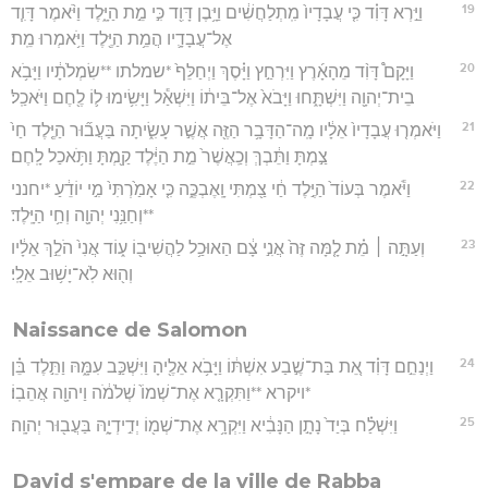
19
וַיַּ֣רְא דָּוִ֗ד כִּ֤י עֲבָדָיו֙ מִֽתְלַחֲשִׁ֔ים וַיָּ֥בֶן דָּוִ֖ד כִּ֣י מֵ֣ת הַיָּ֑לֶד וַיֹּ֨אמֶר דָּוִ֧ד
אֶל־עֲבָדָ֛יו הֲמֵ֥ת הַיֶּ֖לֶד וַיֹּ֥אמְרוּ מֵֽת׃
20
וַיָּקָם֩ דָּוִ֨ד מֵהָאָ֜רֶץ וַיִּרְחַ֣ץ וַיָּ֗סֶךְ וַיְחַלֵּף֙ *שמלתו **שִׂמְלֹתָ֔יו וַיָּבֹ֥א
בֵית־יְהוָ֖ה וַיִּשְׁתָּ֑חוּ וַיָּבֹא֙ אֶל־בֵּית֔וֹ וַיִּשְׁאַ֕ל וַיָּשִׂ֥ימוּ ל֛וֹ לֶ֖חֶם וַיֹּאכַֽל׃
21
וַיֹּאמְר֤וּ עֲבָדָיו֙ אֵלָ֔יו מָֽה־הַדָּבָ֥ר הַזֶּ֖ה אֲשֶׁ֣ר עָשִׂ֑יתָה בַּעֲב֞וּר הַיֶּ֤לֶד חַי֙
צַ֣מְתָּ וַתֵּ֔בְךְּ וְכַֽאֲשֶׁר֙ מֵ֣ת הַיֶּ֔לֶד קַ֖מְתָּ וַתֹּ֥אכַל לָֽחֶם׃
22
וַיֹּ֕אמֶר בְּעוֹד֙ הַיֶּ֣לֶד חַ֔י צַ֖מְתִּי וָֽאֶבְכֶּ֑ה כִּ֤י אָמַ֙רְתִּי֙ מִ֣י יוֹדֵ֔עַ *יחנני
**וְחַנַּ֥נִי יְהוָ֖ה וְחַ֥י הַיָּֽלֶד׃
23
וְעַתָּ֣ה ׀ מֵ֗ת לָ֤מָּה זֶּה֙ אֲנִ֣י צָ֔ם הַאוּכַ֥ל לַהֲשִׁיב֖וֹ ע֑וֹד אֲנִי֙ הֹלֵ֣ךְ אֵלָ֔יו
וְה֖וּא לֹֽא־יָשׁ֥וּב אֵלָֽי׃
Naissance de Salomon
24
וַיְנַחֵ֣ם דָּוִ֗ד אֵ֚ת בַּת־שֶׁ֣בַע אִשְׁתּ֔וֹ וַיָּבֹ֥א אֵלֶ֖יהָ וַיִּשְׁכַּ֣ב עִמָּ֑הּ וַתֵּ֣לֶד בֵּ֗ן
*ויקרא **וַתִּקְרָ֤א אֶת־שְׁמוֹ֙ שְׁלֹמֹ֔ה וַיהוָ֖ה אֲהֵבֽוֹ׃
25
וַיִּשְׁלַ֗ח בְּיַד֙ נָתָ֣ן הַנָּבִ֔יא וַיִּקְרָ֥א אֶת־שְׁמ֖וֹ יְדִ֣ידְיָ֑הּ בַּעֲב֖וּר יְהוָֽה׃
David s'empare de la ville de Rabba