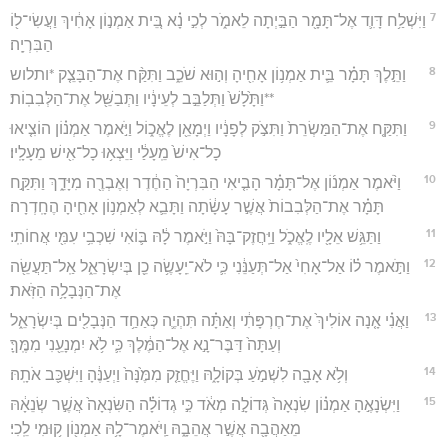
7
וַיִּשְׁלַ֥ח דָּוִ֛ד אֶל־תָּמָ֖ר הַבַּ֣יְתָה לֵאמֹ֑ר לְכִ֣י נָ֗א בֵּ֚ית אַמְנ֣וֹן אָחִ֔יךְ וַעֲשִׂי־ל֖וֹ
הַבִּרְיָֽה׃
8
וַתֵּ֣לֶךְ תָּמָ֗ר בֵּ֛ית אַמְנ֥וֹן אָחִ֖יהָ וְה֣וּא שֹׁכֵ֑ב וַתִּקַּ֨ח אֶת־הַבָּצֵ֤ק *ותלוש
**וַתָּ֙לָשׁ֙ וַתְּלַבֵּ֣ב לְעֵינָ֔יו וַתְּבַשֵּׁ֖ל אֶת־הַלְּבִבֽוֹת׃
9
וַתִּקַּ֤ח אֶת־הַמַּשְׂרֵת֙ וַתִּצֹ֣ק לְפָנָ֔יו וַיְמָאֵ֖ן לֶאֱכ֑וֹל וַיֹּ֣אמֶר אַמְנ֗וֹן הוֹצִ֤יאוּ
כָל־אִישׁ֙ מֵֽעָלַ֔י וַיֵּצְא֥וּ כָל־אִ֖ישׁ מֵעָלָֽיו׃
10
וַיֹּ֨אמֶר אַמְנ֜וֹן אֶל־תָּמָ֗ר הָבִ֤יאִי הַבִּרְיָה֙ הַחֶ֔דֶר וְאֶבְרֶ֖ה מִיָּדֵ֑ךְ וַתִּקַּ֣ח
תָּמָ֗ר אֶת־הַלְּבִבוֹת֙ אֲשֶׁ֣ר עָשָׂ֔תָה וַתָּבֵ֛א לְאַמְנ֥וֹן אָחִ֖יהָ הֶחָֽדְרָה׃
11
וַתַּגֵּ֥שׁ אֵלָ֖יו לֶֽאֱכֹ֑ל וַיַּֽחֲזֶק־בָּהּ֙ וַיֹּ֣אמֶר לָ֔הּ בּ֛וֹאִי שִׁכְבִ֥י עִמִּ֖י אֲחוֹתִֽי׃
12
וַתֹּ֣אמֶר ל֗וֹ אַל־אָחִי֙ אַל־תְּעַנֵּ֔נִי כִּ֛י לֹא־יֵֽעָשֶׂ֥ה כֵ֖ן בְּיִשְׂרָאֵ֑ל אַֽל־תַּעֲשֵׂ֖ה
אֶת־הַנְּבָלָ֥ה הַזֹּֽאת׃
13
וַאֲנִ֗י אָ֤נָה אוֹלִיךְ֙ אֶת־חֶרְפָּתִ֔י וְאַתָּ֗ה תִּהְיֶ֛ה כְּאַחַ֥ד הַנְּבָלִ֖ים בְּיִשְׂרָאֵ֑ל
וְעַתָּה֙ דַּבֶּר־נָ֣א אֶל־הַמֶּ֔לֶךְ כִּ֛י לֹ֥א יִמְנָעֵ֖נִי מִמֶּֽךָּ׃
14
וְלֹ֥א אָבָ֖ה לִשְׁמֹ֣עַ בְּקוֹלָ֑הּ וַיֶּחֱזַ֤ק מִמֶּ֙נָּה֙ וַיְעַנֶּ֔הָ וַיִּשְׁכַּ֖ב אֹתָֽהּ׃
15
וַיִּשְׂנָאֶ֣הָ אַמְנ֗וֹן שִׂנְאָה֙ גְּדוֹלָ֣ה מְאֹ֔ד כִּ֣י גְדוֹלָ֗ה הַשִּׂנְאָה֙ אֲשֶׁ֣ר שְׂנֵאָ֔הּ
מֵאַהֲבָ֖ה אֲשֶׁ֣ר אֲהֵבָ֑הּ וַֽיֹּאמֶר־לָ֥הּ אַמְנ֖וֹן ק֥וּמִי לֵֽכִי׃