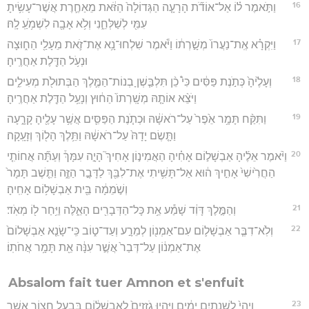
16
וַתֹּ֣אמֶר ל֗וֹ אַל־אוֹדֹ֞ת הָרָעָ֤ה הַגְּדוֹלָה֙ הַזֹּ֔את מֵאַחֶ֛רֶת אֲשֶׁר־עָשִׂ֥יתָ
עִמִּ֖י לְשַׁלְּחֵ֑נִי וְלֹ֥א אָבָ֖ה לִשְׁמֹ֥עַֽ לָֽהּ׃
17
וַיִּקְרָ֗א אֶֽת־נַעֲרוֹ֙ מְשָׁ֣רְת֔וֹ וַיֹּ֕אמֶר שִׁלְחוּ־נָ֥א אֶת־זֹ֛את מֵעָלַ֖י הַח֑וּצָה
וּנְעֹ֥ל הַדֶּ֖לֶת אַחֲרֶֽיהָ׃
18
וְעָלֶ֙יהָ֙ כְּתֹ֣נֶת פַּסִּ֔ים כִּי֩ כֵ֨ן תִּלְבַּ֧שְׁןָ בְנוֹת־הַמֶּ֛לֶךְ הַבְּתוּלֹ֖ת מְעִילִ֑ים
וַיֹּצֵ֨א אוֹתָ֤הּ מְשָֽׁרְתוֹ֙ הַח֔וּץ וְנָעַ֥ל הַדֶּ֖לֶת אַחֲרֶֽיהָ׃
19
וַתִּקַּ֨ח תָּמָ֥ר אֵ֙פֶר֙ עַל־רֹאשָׁ֔הּ וּכְתֹ֧נֶת הַפַּסִּ֛ים אֲשֶׁ֥ר עָלֶ֖יהָ קָרָ֑עָה
וַתָּ֤שֶׂם יָדָהּ֙ עַל־רֹאשָׁ֔הּ וַתֵּ֥לֶךְ הָל֖וֹךְ וְזָעָֽקָה׃
20
וַיֹּ֨אמֶר אֵלֶ֜יהָ אַבְשָׁל֣וֹם אָחִ֗יהָ הַאֲמִינ֣וֹן אָחִיךְ֮ הָיָ֣ה עִמָּךְ֒ וְעַתָּ֞ה אֲחוֹתִ֤י
הַחֲרִ֙ישִׁי֙ אָחִ֣יךְ ה֔וּא אַל־תָּשִׁ֥יתִי אֶת־לִבֵּ֖ךְ לַדָּבָ֣ר הַזֶּ֑ה וַתֵּ֤שֶׁב תָּמָר֙
וְשֹׁ֣מֵמָ֔ה בֵּ֖ית אַבְשָׁל֥וֹם אָחִֽיהָ׃
21
וְהַמֶּ֣לֶךְ דָּוִ֔ד שָׁמַ֕ע אֵ֥ת כָּל־הַדְּבָרִ֖ים הָאֵ֑לֶּה וַיִּ֥חַר ל֖וֹ מְאֹֽד׃
22
וְלֹֽא־דִבֶּ֧ר אַבְשָׁל֛וֹם עִם־אַמְנ֖וֹן לְמֵרָ֣ע וְעַד־ט֑וֹב כִּֽי־שָׂנֵ֤א אַבְשָׁלוֹם֙
אֶת־אַמְנ֔וֹן עַל־דְּבַר֙ אֲשֶׁ֣ר עִנָּ֔ה אֵ֖ת תָּמָ֥ר אֲחֹתֽוֹ׃
Absalom fait tuer Amnon et s'enfuit
23
וַֽיְהִי֙ לִשְׁנָתַ֣יִם יָמִ֔ים וַיִּהְי֤וּ גֹֽזְזִים֙ לְאַבְשָׁל֔וֹם בְּבַ֥עַל חָצ֖וֹר אֲשֶׁ֣ר