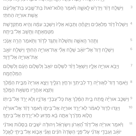
3
וַיִּשְׁלַ֣ח דָּוִ֔ד וַיִּדְרֹ֖שׁ לָֽאִשָּׁ֑ה וַיֹּ֗אמֶר הֲלוֹא־זֹאת֙ בַּת־שֶׁ֣בַע בַּת־אֱלִיעָ֔ם
אֵ֖שֶׁת אוּרִיָּ֥ה הַחִתִּֽי׃
4
וַיִּשְׁלַח֩ דָּוִ֨ד מַלְאָכִ֜ים וַיִּקָּחֶ֗הָ וַתָּב֤וֹא אֵלָיו֙ וַיִּשְׁכַּ֣ב עִמָּ֔הּ וְהִ֥יא מִתְקַדֶּ֖שֶׁת
מִטֻּמְאָתָ֑הּ וַתָּ֖שָׁב אֶל־בֵּיתָֽהּ׃
5
וַתַּ֖הַר הָֽאִשָּׁ֑ה וַתִּשְׁלַח֙ וַתַּגֵּ֣ד לְדָוִ֔ד וַתֹּ֖אמֶר הָרָ֥ה אָנֹֽכִי׃
6
וַיִּשְׁלַ֤ח דָּוִד֙ אֶל־יוֹאָ֔ב שְׁלַ֣ח אֵלַ֔י אֶת־אֽוּרִיָּ֖ה הַחִתִּ֑י וַיִּשְׁלַ֥ח יוֹאָ֛ב
אֶת־אֽוּרִיָּ֖ה אֶל־דָּוִֽד׃
7
וַיָּבֹ֥א אוּרִיָּ֖ה אֵלָ֑יו וַיִּשְׁאַ֣ל דָּוִ֗ד לִשְׁל֤וֹם יוֹאָב֙ וְלִשְׁל֣וֹם הָעָ֔ם וְלִשְׁל֖וֹם
הַמִּלְחָמָֽה׃
8
וַיֹּ֤אמֶר דָּוִד֙ לְא֣וּרִיָּ֔ה רֵ֥ד לְבֵיתְךָ֖ וּרְחַ֣ץ רַגְלֶ֑יךָ וַיֵּצֵ֤א אֽוּרִיָּה֙ מִבֵּ֣ית הַמֶּ֔לֶךְ
וַתֵּצֵ֥א אַחֲרָ֖יו מַשְׂאַ֥ת הַמֶּֽלֶךְ׃
9
וַיִּשְׁכַּ֣ב אוּרִיָּ֗ה פֶּ֚תַח בֵּ֣ית הַמֶּ֔לֶךְ אֵ֖ת כָּל־עַבְדֵ֣י אֲדֹנָ֑יו וְלֹ֥א יָרַ֖ד אֶל־בֵּיתֽוֹ׃
10
וַיַּגִּ֤דוּ לְדָוִד֙ לֵאמֹ֔ר לֹֽא־יָרַ֥ד אוּרִיָּ֖ה אֶל־בֵּית֑וֹ וַיֹּ֨אמֶר דָּוִ֜ד אֶל־אוּרִיָּ֗ה
הֲל֤וֹא מִדֶּ֙רֶךְ֙ אַתָּ֣ה בָ֔א מַדּ֖וּעַ לֹֽא־יָרַ֥דְתָּ אֶל־בֵּיתֶֽךָ׃
11
וַיֹּ֨אמֶר אוּרִיָּ֜ה אֶל־דָּוִ֗ד הָ֠אָרוֹן וְיִשְׂרָאֵ֨ל וִֽיהוּדָ֜ה יֹשְׁבִ֣ים בַּסֻּכּ֗וֹת וַאדֹנִ֨י
יוֹאָ֜ב וְעַבְדֵ֤י אֲדֹנִ֨י עַל־פְּנֵ֤י הַשָּׂדֶה֙ חֹנִ֔ים וַאֲנִ֞י אָב֧וֹא אֶל־בֵּיתִ֛י לֶאֱכֹ֥ל