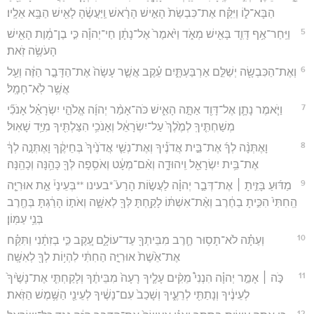
הַבָּא־ל֑וֹ וַיִּקַּ֗ח אֶת־כִּבְשַׂת֙ הָאִ֣ישׁ הָרָ֔אשׁ וַֽיַּעֲשֶׂ֔הָ לָאִ֖ישׁ הַבָּ֥א אֵלָֽיו׃
5
וַיִּֽחַר־אַ֥ף דָּוִ֛ד בָּאִ֖ישׁ מְאֹ֑ד וַיֹּ֙אמֶר֙ אֶל־נָתָ֔ן חַי־יְהוָ֕ה כִּ֣י בֶן־מָ֔וֶת הָאִ֖ישׁ
הָעֹשֶׂ֥ה זֹֽאת׃
6
וְאֶת־הַכִּבְשָׂ֖ה יְשַׁלֵּ֣ם אַרְבַּעְתָּ֑יִם עֵ֗קֶב אֲשֶׁ֤ר עָשָׂה֙ אֶת־הַדָּבָ֣ר הַזֶּ֔ה וְעַ֖ל
אֲשֶׁ֥ר לֹֽא־חָמָֽל׃
7
וַיֹּ֧אמֶר נָתָ֛ן אֶל־דָּוִ֖ד אַתָּ֣ה הָאִ֑ישׁ כֹּה־אָמַ֨ר יְהוָ֜ה אֱלֹהֵ֣י יִשְׂרָאֵ֗ל אָנֹכִ֞י
מְשַׁחְתִּ֤יךָֽ לְמֶ֙לֶךְ֙ עַל־יִשְׂרָאֵ֔ל וְאָנֹכִ֥י הִצַּלְתִּ֖יךָ מִיַּ֥ד שָׁאֽוּל׃
8
וָאֶתְּנָ֨ה לְךָ֜ אֶת־בֵּ֣ית אֲדֹנֶ֗יךָ וְאֶת־נְשֵׁ֤י אֲדֹנֶ֙יךָ֙ בְּחֵיקֶ֔ךָ וָאֶתְּנָ֣ה לְךָ֔
אֶת־בֵּ֥ית יִשְׂרָאֵ֖ל וִֽיהוּדָ֑ה וְאִ֨ם־מְעָ֔ט וְאֹסִ֥פָה לְּךָ֖ כָּהֵ֥נָּה וְכָהֵֽנָּה׃
9
מַדּ֜וּעַ בָּזִ֣יתָ ׀ אֶת־דְּבַ֣ר יְהוָ֗ה לַעֲשׂ֣וֹת הָרַע֮ *בעינו **בְּעֵינַי֒ אֵ֣ת אוּרִיָּ֤ה
הַֽחִתִּי֙ הִכִּ֣יתָ בַחֶ֔רֶב וְאֶ֨ת־אִשְׁתּ֔וֹ לָקַ֥חְתָּ לְּךָ֖ לְאִשָּׁ֑ה וְאֹת֣וֹ הָרַ֔גְתָּ בְּחֶ֖רֶב
בְּנֵ֥י עַמּֽוֹן׃
10
וְעַתָּ֗ה לֹא־תָס֥וּר חֶ֛רֶב מִבֵּיתְךָ֖ עַד־עוֹלָ֑ם עֵ֚קֶב כִּ֣י בְזִתָ֔נִי וַתִּקַּ֗ח
אֶת־אֵ֙שֶׁת֙ אוּרִיָּ֣ה הַחִתִּ֔י לִהְי֥וֹת לְךָ֖ לְאִשָּֽׁה׃
11
כֹּ֣ה ׀ אָמַ֣ר יְהוָ֗ה הִנְנִי֩ מֵקִ֨ים עָלֶ֤יךָ רָעָה֙ מִבֵּיתֶ֔ךָ וְלָקַחְתִּ֤י אֶת־נָשֶׁ֙יךָ֙
לְעֵינֶ֔יךָ וְנָתַתִּ֖י לְרֵעֶ֑יךָ וְשָׁכַב֙ עִם־נָשֶׁ֔יךָ לְעֵינֵ֖י הַשֶּׁ֥מֶשׁ הַזֹּֽאת׃
12