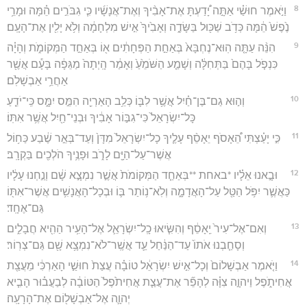
8
וַיֹּ֣אמֶר חוּשַׁ֗י אַתָּ֣ה יָ֠דַעְתָּ אֶת־אָבִ֨יךָ וְאֶת־אֲנָשָׁ֜יו כִּ֧י גִבֹּרִ֣ים הֵ֗מָּה וּמָרֵ֥י
נֶ֙פֶשׁ֙ הֵ֔מָּה כְּדֹ֥ב שַׁכּ֖וּל בַּשָּׂדֶ֑ה וְאָבִ֙יךָ֙ אִ֣ישׁ מִלְחָמָ֔ה וְלֹ֥א יָלִ֖ין אֶת־הָעָֽם׃
9
הִנֵּ֨ה עַתָּ֤ה הֽוּא־נֶחְבָּא֙ בְּאַחַ֣ת הַפְּחָתִ֔ים א֖וֹ בְּאַחַ֣ד הַמְּקוֹמֹ֑ת וְהָיָ֗ה
כִּנְפֹ֤ל בָּהֶם֙ בַּתְּחִלָּ֔ה וְשָׁמַ֤ע הַשֹּׁמֵ֙עַ֙ וְאָמַ֔ר הָֽיְתָה֙ מַגֵּפָ֔ה בָּעָ֕ם אֲשֶׁ֖ר
אַחֲרֵ֥י אַבְשָׁלֹֽם׃
10
וְה֣וּא גַם־בֶּן־חַ֗יִל אֲשֶׁ֥ר לִבּ֛וֹ כְּלֵ֥ב הָאַרְיֵ֖ה הִמֵּ֣ס יִמָּ֑ס כִּֽי־יֹדֵ֤עַ
כָּל־יִשְׂרָאֵל֙ כִּי־גִבּ֣וֹר אָבִ֔יךָ וּבְנֵי־חַ֖יִל אֲשֶׁ֥ר אִתּֽוֹ׃
11
כִּ֣י יָעַ֗צְתִּי הֵ֠אָסֹף יֵאָסֵ֨ף עָלֶ֤יךָ כָל־יִשְׂרָאֵל֙ מִדָּן֙ וְעַד־בְּאֵ֣ר שֶׁ֔בַע כַּח֥וֹל
אֲשֶׁר־עַל־הַיָּ֖ם לָרֹ֑ב וּפָנֶ֥יךָ הֹלְכִ֖ים בַּקְרָֽב׃
12
וּבָ֣אנוּ אֵלָ֗יו *באחת **בְּאַחַ֤ד הַמְּקוֹמֹת֙ אֲשֶׁ֣ר נִמְצָ֣א שָׁ֔ם וְנַ֣חְנוּ עָלָ֔יו
כַּאֲשֶׁ֛ר יִפֹּ֥ל הַטַּ֖ל עַל־הָאֲדָמָ֑ה וְלֹֽא־נ֥וֹתַר בּ֛וֹ וּבְכָל־הָאֲנָשִׁ֥ים אֲשֶׁר־אִתּ֖וֹ
גַּם־אֶחָֽד׃
13
וְאִם־אֶל־עִיר֙ יֵֽאָסֵ֔ף וְהִשִּׂ֧יאוּ כָֽל־יִשְׂרָאֵ֛ל אֶל־הָעִ֥יר הַהִ֖יא חֲבָלִ֑ים
וְסָחַ֤בְנוּ אֹתוֹ֙ עַד־הַנַּ֔חַל עַ֛ד אֲשֶֽׁר־לֹא־נִמְצָ֥א שָׁ֖ם גַּם־צְרֽוֹר׃
14
וַיֹּ֤אמֶר אַבְשָׁלוֹם֙ וְכָל־אִ֣ישׁ יִשְׂרָאֵ֔ל טוֹבָ֗ה עֲצַת֙ חוּשַׁ֣י הָאַרְכִּ֔י מֵעֲצַ֖ת
אֲחִיתֹ֑פֶל וַיהוָ֣ה צִוָּ֗ה לְהָפֵ֞ר אֶת־עֲצַ֤ת אֲחִיתֹ֙פֶל֙ הַטּוֹבָ֔ה לְבַעֲב֗וּר הָבִ֧יא
יְהוָ֛ה אֶל־אַבְשָׁל֖וֹם אֶת־הָרָעָֽה׃