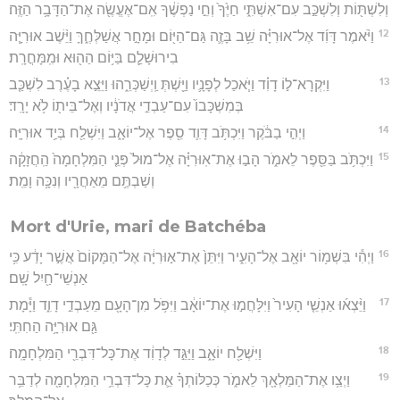
וְלִשְׁתּ֖וֹת וְלִשְׁכַּ֣ב עִם־אִשְׁתִּ֑י חַיֶּ֙ךָ֙ וְחֵ֣י נַפְשֶׁ֔ךָ אִֽם־אֶעֱשֶׂ֖ה אֶת־הַדָּבָ֥ר הַזֶּֽה׃
12
וַיֹּ֨אמֶר דָּוִ֜ד אֶל־אוּרִיָּ֗ה שֵׁ֥ב בָּזֶ֛ה גַּם־הַיּ֖וֹם וּמָחָ֣ר אֲשַׁלְּחֶ֑ךָּ וַיֵּ֨שֶׁב אוּרִיָּ֧ה
בִירוּשָׁלִַ֛ם בַּיּ֥וֹם הַה֖וּא וּמִֽמָּחֳרָֽת׃
13
וַיִּקְרָא־ל֣וֹ דָוִ֗ד וַיֹּ֧אכַל לְפָנָ֛יו וַיֵּ֖שְׁתְּ וַֽיְשַׁכְּרֵ֑הוּ וַיֵּצֵ֣א בָעֶ֗רֶב לִשְׁכַּ֤ב
בְּמִשְׁכָּבוֹ֙ עִם־עַבְדֵ֣י אֲדֹנָ֔יו וְאֶל־בֵּית֖וֹ לֹ֥א יָרָֽד׃
14
וַיְהִ֣י בַבֹּ֔קֶר וַיִּכְתֹּ֥ב דָּוִ֛ד סֵ֖פֶר אֶל־יוֹאָ֑ב וַיִּשְׁלַ֖ח בְּיַ֥ד אוּרִיָּֽה׃
15
וַיִּכְתֹּ֥ב בַּסֵּ֖פֶר לֵאמֹ֑ר הָב֣וּ אֶת־אֽוּרִיָּ֗ה אֶל־מוּל֙ פְּנֵ֤י הַמִּלְחָמָה֙ הַֽחֲזָקָ֔ה
וְשַׁבְתֶּ֥ם מֵאַחֲרָ֖יו וְנִכָּ֥ה וָמֵֽת׃
Mort d'Urie, mari de Batchéba
16
וַיְהִ֕י בִּשְׁמ֥וֹר יוֹאָ֖ב אֶל־הָעִ֑יר וַיִּתֵּן֙ אֶת־א֣וּרִיָּ֔ה אֶל־הַמָּקוֹם֙ אֲשֶׁ֣ר יָדַ֔ע כִּ֥י
אַנְשֵׁי־חַ֖יִל שָֽׁם׃
17
וַיֵּ֨צְא֜וּ אַנְשֵׁ֤י הָעִיר֙ וַיִּלָּחֲמ֣וּ אֶת־יוֹאָ֔ב וַיִּפֹּ֥ל מִן־הָעָ֖ם מֵעַבְדֵ֣י דָוִ֑ד וַיָּ֕מָת
גַּ֖ם אוּרִיָּ֥ה הַחִתִּֽי׃
18
וַיִּשְׁלַ֖ח יוֹאָ֑ב וַיַּגֵּ֣ד לְדָוִ֔ד אֶת־כָּל־דִּבְרֵ֖י הַמִּלְחָמָֽה׃
19
וַיְצַ֥ו אֶת־הַמַּלְאָ֖ךְ לֵאמֹ֑ר כְּכַלּוֹתְךָ֗ אֵ֛ת כָּל־דִּבְרֵ֥י הַמִּלְחָמָ֖ה לְדַבֵּ֥ר