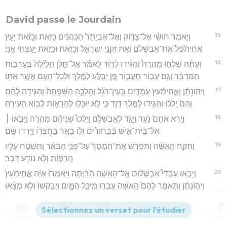
David passe le Jourdain
15
וַיֹּ֣אמֶר חוּשַׁ֗י אֶל־צָד֤וֹק וְאֶל־אֶבְיָתָר֙ הַכֹּ֣הֲנִ֔ים כָּזֹ֣את וְכָזֹ֗את יָעַ֤ץ
אֲחִיתֹ֙פֶל֙ אֶת־אַבְשָׁלֹ֔ם וְאֵ֖ת זִקְנֵ֣י יִשְׂרָאֵ֑ל וְכָזֹ֥את וְכָזֹ֖את יָעַ֥צְתִּי אָֽנִי׃
16
וְעַתָּ֡ה שִׁלְח֣וּ מְהֵרָה֩ וְהַגִּ֨ידוּ לְדָוִ֜ד לֵאמֹ֗ר אַל־תָּ֤לֶן הַלַּ֙יְלָה֙ בְּעַֽרְב֣וֹת
הַמִּדְבָּ֔ר וְגַ֖ם עָב֣וֹר תַּעֲב֑וֹר פֶּ֚ן יְבֻלַּ֣ע לַמֶּ֔לֶךְ וּלְכָל־הָעָ֖ם אֲשֶׁ֥ר אִתּֽוֹ׃
17
וִיהוֹנָתָ֨ן וַאֲחִימַ֜עַץ עֹמְדִ֣ים בְּעֵין־רֹגֵ֗ל וְהָלְכָ֤ה הַשִּׁפְחָה֙ וְהִגִּ֣ידָה לָהֶ֔ם
וְהֵם֙ יֵֽלְכ֔וּ וְהִגִּ֖ידוּ לַמֶּ֣לֶךְ דָּוִ֑ד כִּ֣י לֹ֥א יוּכְל֛וּ לְהֵרָא֖וֹת לָב֥וֹא הָעִֽירָה׃
18
וַיַּ֤רְא אֹתָם֙ נַ֔עַר וַיַּגֵּ֖ד לְאַבְשָׁלֹ֑ם וַיֵּלְכוּ֩ שְׁנֵיהֶ֨ם מְהֵרָ֜ה וַיָּבֹ֣אוּ ׀
אֶל־בֵּֽית־אִ֣ישׁ בְּבַחוּרִ֗ים וְל֥וֹ בְאֵ֛ר בַּחֲצֵר֖וֹ וַיֵּ֥רְדוּ שָֽׁם׃
19
וַתִּקַּ֣ח הָאִשָּׁ֗ה וַתִּפְרֹ֤שׂ אֶת־הַמָּסָךְ֙ עַל־פְּנֵ֣י הַבְּאֵ֔ר וַתִּשְׁטַ֥ח עָלָ֖יו
הָֽרִפ֑וֹת וְלֹ֥א נוֹדַ֖ע דָּבָֽר׃
20
וַיָּבֹ֣אוּ עַבְדֵי֩ אַבְשָׁל֨וֹם אֶֽל־הָאִשָּׁ֜ה הַבַּ֗יְתָה וַיֹּֽאמְרוּ֙ אַיֵּ֗ה אֲחִימַ֙עַץ֙
וִיה֣וֹנָתָ֔ן וַתֹּ֤אמֶר לָהֶם֙ הָֽאִשָּׁ֔ה עָבְר֖וּ מִיכַ֣ל הַמָּ֑יִם וַיְבַקְשׁוּ֙ וְלֹ֣א מָצָ֔אוּ
וַיָּשֻׁ֖בוּ יְרוּשָׁלִָֽם׃
21
וַיְהִ֣י ׀ אַחֲרֵ֣י לֶכְתָּ֗ם וַֽיַּעֲלוּ֙ מֵֽהַבְּאֵ֔ר וַיֵּ֣לְכ֔וּ וַיַּגִּ֖דוּ לַמֶּ֣לֶךְ דָּוִ֑ד וַיֹּאמְר֣וּ
Contenus
Versions
Commentaires
Strong
Dictionnaire
אֶל־דָּוִ֗ד ק֣וּמוּ וְעִבְר֤וּ מְהֵרָה֙ אֶת־הַמַּ֔יִם כִּי־כָ֛כָה יָעַ֥ץ עֲלֵיכֶ֖ם אֲחִיתֹֽפֶל׃