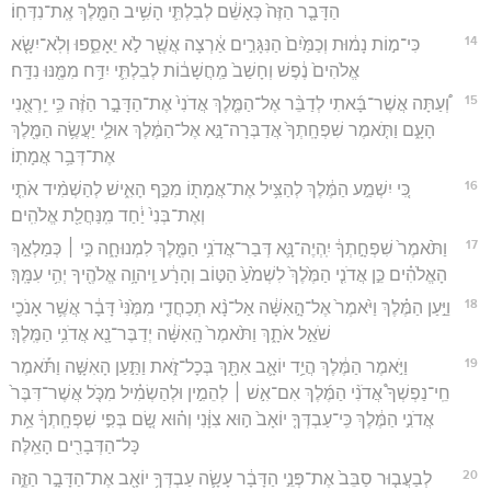
הַדָּבָ֤ר הַזֶּה֙ כְּאָשֵׁ֔ם לְבִלְתִּ֛י הָשִׁ֥יב הַמֶּ֖לֶךְ אֶֽת־נִדְּחֽוֹ׃
14
כִּי־מ֣וֹת נָמ֔וּת וְכַמַּ֙יִם֙ הַנִּגָּרִ֣ים אַ֔רְצָה אֲשֶׁ֖ר לֹ֣א יֵאָסֵ֑פוּ וְלֹֽא־יִשָּׂ֤א
אֱלֹהִים֙ נֶ֔פֶשׁ וְחָשַׁב֙ מַֽחֲשָׁב֔וֹת לְבִלְתִּ֛י יִדַּ֥ח מִמֶּ֖נּוּ נִדָּֽח׃
15
וְ֠עַתָּה אֲשֶׁר־בָּ֜אתִי לְדַבֵּ֨ר אֶל־הַמֶּ֤לֶךְ אֲדֹנִי֙ אֶת־הַדָּבָ֣ר הַזֶּ֔ה כִּ֥י יֵֽרְאֻ֖נִי
הָעָ֑ם וַתֹּ֤אמֶר שִׁפְחָֽתְךָ֙ אֲדַבְּרָה־נָּ֣א אֶל־הַמֶּ֔לֶךְ אוּלַ֛י יַעֲשֶׂ֥ה הַמֶּ֖לֶךְ
אֶת־דְּבַ֥ר אֲמָתֽוֹ׃
16
כִּ֚י יִשְׁמַ֣ע הַמֶּ֔לֶךְ לְהַצִּ֥יל אֶת־אֲמָת֖וֹ מִכַּ֣ף הָאִ֑ישׁ לְהַשְׁמִ֨יד אֹתִ֤י
וְאֶת־בְּנִי֙ יַ֔חַד מִֽנַּחֲלַ֖ת אֱלֹהִֽים׃
17
וַתֹּ֙אמֶר֙ שִׁפְחָ֣תְךָ֔ יִֽהְיֶה־נָּ֛א דְּבַר־אֲדֹנִ֥י הַמֶּ֖לֶךְ לִמְנוּחָ֑ה כִּ֣י ׀ כְּמַלְאַ֣ךְ
הָאֱלֹהִ֗ים כֵּ֣ן אֲדֹנִ֤י הַמֶּ֙לֶךְ֙ לִשְׁמֹ֙עַ֙ הַטּ֣וֹב וְהָרָ֔ע וַֽיהוָ֥ה אֱלֹהֶ֖יךָ יְהִ֥י עִמָּֽךְ׃
18
וַיַּ֣עַן הַמֶּ֗לֶךְ וַיֹּ֙אמֶר֙ אֶל־הָ֣אִשָּׁ֔ה אַל־נָ֨א תְכַחֲדִ֤י מִמֶּ֙נִּי֙ דָּבָ֔ר אֲשֶׁ֥ר אָנֹכִ֖י
שֹׁאֵ֣ל אֹתָ֑ךְ וַתֹּ֙אמֶר֙ הָֽאִשָּׁ֔ה יְדַבֶּר־נָ֖א אֲדֹנִ֥י הַמֶּֽלֶךְ׃
19
וַיֹּ֣אמֶר הַמֶּ֔לֶךְ הֲיַ֥ד יוֹאָ֛ב אִתָּ֖ךְ בְּכָל־זֹ֑את וַתַּ֣עַן הָאִשָּׁ֣ה וַתֹּ֡אמֶר
חֵֽי־נַפְשְׁךָ֩ אֲדֹנִ֨י הַמֶּ֜לֶךְ אִם־אִ֣שׁ ׀ לְהֵמִ֣ין וּלְהַשְׂמִ֗יל מִכֹּ֤ל אֲשֶׁר־דִּבֶּר֙
אֲדֹנִ֣י הַמֶּ֔לֶךְ כִּֽי־עַבְדְּךָ֤ יוֹאָב֙ ה֣וּא צִוָּ֔נִי וְה֗וּא שָׂ֚ם בְּפִ֣י שִׁפְחָֽתְךָ֔ אֵ֥ת
כָּל־הַדְּבָרִ֖ים הָאֵֽלֶּה׃
20
לְבַעֲב֤וּר סַבֵּב֙ אֶת־פְּנֵ֣י הַדָּבָ֔ר עָשָׂ֛ה עַבְדְּךָ֥ יוֹאָ֖ב אֶת־הַדָּבָ֣ר הַזֶּ֑ה