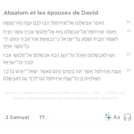
Absalom et les épouses de David
20
וַיֹּ֥אמֶר אַבְשָׁל֖וֹם אֶל־אֲחִיתֹ֑פֶל הָב֥וּ לָכֶ֛ם עֵצָ֖ה מַֽה־נַּעֲשֶֽׂה׃
21
וַיֹּ֤אמֶר אֲחִיתֹ֙פֶל֙ אֶל־אַבְשָׁלֹ֔ם בּ֚וֹא אֶל־פִּלַגְשֵׁ֣י אָבִ֔יךָ אֲשֶׁ֥ר הִנִּ֖יחַ
לִשְׁמ֣וֹר הַבָּ֑יִת וְשָׁמַ֤ע כָּל־יִשְׂרָאֵל֙ כִּֽי־נִבְאַ֣שְׁתָּ אֶת־אָבִ֔יךָ וְחָ֣זְק֔וּ יְדֵ֖י
כָּל־אֲשֶׁ֥ר אִתָּֽךְ׃
22
וַיַּטּ֧וּ לְאַבְשָׁל֛וֹם הָאֹ֖הֶל עַל־הַגָּ֑ג וַיָּבֹ֤א אַבְשָׁלוֹם֙ אֶל־פִּֽלַגְשֵׁ֣י אָבִ֔יו
לְעֵינֵ֖י כָּל־יִשְׂרָאֵֽל׃
23
וַעֲצַ֣ת אֲחִיתֹ֗פֶל אֲשֶׁ֤ר יָעַץ֙ בַּיָּמִ֣ים הָהֵ֔ם כַּאֲשֶׁ֥ר יִשְׁאַל־**אִ֖ישׁ בִּדְבַ֣ר
הָאֱלֹהִ֑ים כֵּ֚ן כָּל־עֲצַ֣ת אֲחִיתֹ֔פֶל גַּם־לְדָוִ֖ד גַּ֥ם לְאַבְשָׁלֹֽם׃
Hébreu : © Westminster Leningrad Codex - tanach.us --- Grec : © 2010 by the
Society of Biblical Literature and Logos Bible Software - sblgnt.com
2 Samuel
17