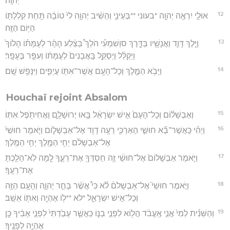
יְהוָֽה׃
12
אוּלַ֛י יִרְאֶ֥ה יְהוָ֖ה *בעוני **בְּעֵינִ֑י וְהֵשִׁ֨יב יְהוָ֥ה לִי֙ טוֹבָ֔ה תַּ֥חַת קִלְלָת֖וֹ
הַיּ֥וֹם הַזֶּֽה׃
13
וַיֵּ֧לֶךְ דָּוִ֛ד וַאֲנָשָׁ֖יו בַּדָּ֑רֶךְ סוְשִׁמְעִ֡י הֹלֵךְ֩ בְּצֵ֨לַע הָהָ֜ר לְעֻמָּת֗וֹ הָלוֹךְ֙
וַיְקַלֵּ֔ל וַיְסַקֵּ֤ל בָּֽאֲבָנִים֙ לְעֻמָּת֔וֹ וְעִפַּ֖ר בֶּעָפָֽר׃
14
וַיָּבֹ֥א הַמֶּ֛לֶךְ וְכָל־הָעָ֥ם אֲשֶׁר־אִתּ֖וֹ עֲיֵפִ֑ים וַיִּנָּפֵ֖שׁ שָֽׁם׃
Houchaï rejoint Absalom
15
וְאַבְשָׁל֗וֹם וְכָל־הָעָם֙ אִ֣ישׁ יִשְׂרָאֵ֔ל בָּ֖אוּ יְרוּשָׁלִָ֑ם וַאֲחִיתֹ֖פֶל אִתּֽוֹ׃
16
וַיְהִ֗י כַּֽאֲשֶׁר־בָּ֞א חוּשַׁ֧י הָאַרְכִּ֛י רֵעֶ֥ה דָוִ֖ד אֶל־אַבְשָׁל֑וֹם וַיֹּ֤אמֶר חוּשַׁי֙
אֶל־אַבְשָׁלֹ֔ם יְחִ֥י הַמֶּ֖לֶךְ יְחִ֥י הַמֶּֽלֶךְ׃
17
וַיֹּ֤אמֶר אַבְשָׁלוֹם֙ אֶל־חוּשַׁ֔י זֶ֥ה חַסְדְּךָ֖ אֶת־רֵעֶ֑ךָ לָ֥מָּה לֹֽא־הָלַ֖כְתָּ
אֶת־רֵעֶֽךָ׃
18
וַיֹּ֣אמֶר חוּשַׁי֮ אֶל־אַבְשָׁלֹם֒ לֹ֕א כִּי֩ אֲשֶׁ֨ר בָּחַ֧ר יְהוָ֛ה וְהָעָ֥ם הַזֶּ֖ה
וְכָל־אִ֣ישׁ יִשְׂרָאֵ֑ל *לא **ל֥וֹ אֶהְיֶ֖ה וְאִתּ֥וֹ אֵשֵֽׁב׃
19
וְהַשֵּׁנִ֗ית לְמִי֙ אֲנִ֣י אֶֽעֱבֹ֔ד הֲל֖וֹא לִפְנֵ֣י בְנ֑וֹ כַּאֲשֶׁ֤ר עָבַ֙דְתִּי֙ לִפְנֵ֣י אָבִ֔יךָ כֵּ֖ן
אֶהְיֶ֥ה לְפָנֶֽיךָ׃