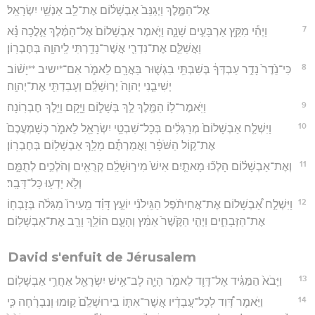
אֶל־הַמֶּ֑לֶךְ וַיְגַנֵּב֙ אַבְשָׁל֔וֹם אֶת־לֵ֖ב אַנְשֵׁ֥י יִשְׂרָאֵֽל׃
7
וַיְהִ֕י מִקֵּ֖ץ אַרְבָּעִ֣ים שָׁנָ֑ה וַיֹּ֤אמֶר אַבְשָׁלוֹם֙ אֶל־הַמֶּ֔לֶךְ אֵ֣לֲכָה נָּ֗א
וַאֲשַׁלֵּ֛ם אֶת־נִדְרִ֛י אֲשֶׁר־נָדַ֥רְתִּי לַֽיהוָ֖ה בְּחֶבְרֽוֹן׃
8
כִּי־נֵ֙דֶר֙ נָדַ֣ר עַבְדְּךָ֔ בְּשִׁבְתִּ֥י בִגְשׁ֛וּר בַּאֲרָ֖ם לֵאמֹ֑ר אִם־*ישיב **יָשׁ֨וֹב
יְשִׁיבֵ֤נִי יְהוָה֙ יְר֣וּשָׁלִַ֔ם וְעָבַדְתִּ֖י אֶת־יְהוָֽה׃
9
וַיֹּֽאמֶר־ל֥וֹ הַמֶּ֖לֶךְ לֵ֣ךְ בְּשָׁל֑וֹם וַיָּ֖קָם וַיֵּ֥לֶךְ חֶבְרֽוֹנָה׃
10
וַיִּשְׁלַ֤ח אַבְשָׁלוֹם֙ מְרַגְּלִ֔ים בְּכָל־שִׁבְטֵ֥י יִשְׂרָאֵ֖ל לֵאמֹ֑ר כְּשָׁמְעֲכֶם֙
אֶת־ק֣וֹל הַשֹּׁפָ֔ר וַאֲמַרְתֶּ֕ם מָלַ֥ךְ אַבְשָׁל֖וֹם בְּחֶבְרֽוֹן׃
11
וְאֶת־אַבְשָׁל֗וֹם הָלְכ֞וּ מָאתַ֤יִם אִישׁ֙ מִיר֣וּשָׁלִַ֔ם קְרֻאִ֖ים וְהֹלְכִ֣ים לְתֻמָּ֑ם
וְלֹ֥א יָדְע֖וּ כָּל־דָּבָֽר׃
12
וַיִּשְׁלַ֣ח אַ֠בְשָׁלוֹם אֶת־אֲחִיתֹ֨פֶל הַגִּֽילֹנִ֜י יוֹעֵ֣ץ דָּוִ֗ד מֵֽעִירוֹ֙ מִגִּלֹ֔ה בְּזָבְח֖וֹ
אֶת־הַזְּבָחִ֑ים וַיְהִ֤י הַקֶּ֙שֶׁר֙ אַמִּ֔ץ וְהָעָ֛ם הוֹלֵ֥ךְ וָרָ֖ב אֶת־אַבְשָׁלֽוֹם׃
David s'enfuit de Jérusalem
13
וַיָּבֹא֙ הַמַּגִּ֔יד אֶל־דָּוִ֖ד לֵאמֹ֑ר הָיָ֛ה לֶב־אִ֥ישׁ יִשְׂרָאֵ֖ל אַחֲרֵ֥י אַבְשָׁלֽוֹם׃
14
וַיֹּ֣אמֶר דָּ֠וִד לְכָל־עֲבָדָ֨יו אֲשֶׁר־אִתּ֤וֹ בִירוּשָׁלִַ֙ם֙ ק֣וּמוּ וְנִבְרָ֔חָה כִּ֛י