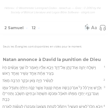
Hébreu : © Westminster Leningrad Codex - tanach.us --- Grec : © 2010 by the
Society of Biblical Literature and Logos Bible Software - sblgnt.com
2 Samuel
12
Seuls les Évangiles sont disponibles en vidéo pour le moment.
Natan annonce à David la punition de Dieu
1
וַיִּשְׁלַ֧ח יְהוָ֛ה אֶת־נָתָ֖ן אֶל־דָּוִ֑ד וַיָּבֹ֣א אֵלָ֗יו וַיֹּ֤אמֶר לוֹ֙ שְׁנֵ֣י אֲנָשִׁ֗ים הָיוּ֙
בְּעִ֣יר אֶחָ֔ת אֶחָ֥ד עָשִׁ֖יר וְאֶחָ֥ד רָֽאשׁ׃
2
לְעָשִׁ֗יר הָיָ֛ה צֹ֥אן וּבָקָ֖ר הַרְבֵּ֥ה מְאֹֽד׃
3
וְלָרָ֣שׁ אֵֽין־כֹּ֗ל כִּי֩ אִם־כִּבְשָׂ֨ה אַחַ֤ת קְטַנָּה֙ אֲשֶׁ֣ר קָנָ֔ה וַיְחַיֶּ֕הָ וַתִּגְדַּ֥ל עִמּ֛וֹ
וְעִם־בָּנָ֖יו יַחְדָּ֑ו מִפִּתּ֨וֹ תֹאכַ֜ל וּמִכֹּס֤וֹ תִשְׁתֶּה֙ וּבְחֵיק֣וֹ תִשְׁכָּ֔ב וַתְּהִי־ל֖וֹ
כְּבַֽת׃
4
וַיָּ֣בֹא הֵלֶךְ֮ לְאִ֣ישׁ הֶֽעָשִׁיר֒ וַיַּחְמֹ֗ל לָקַ֤חַת מִצֹּאנוֹ֙ וּמִבְּקָר֔וֹ לַעֲשׂ֕וֹת לָאֹרֵ֖חַ