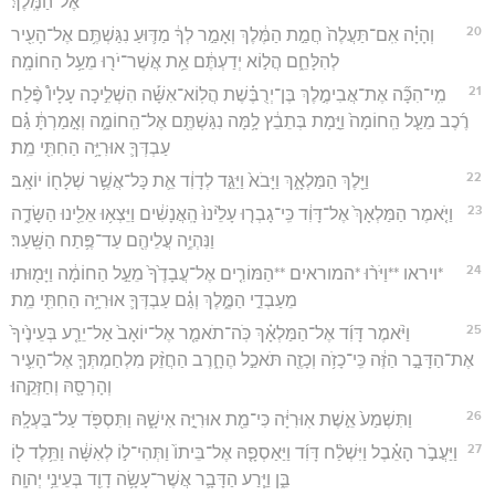
אֶל־הַמֶּֽלֶךְ׃
20
וְהָיָ֗ה אִֽם־תַּעֲלֶה֙ חֲמַ֣ת הַמֶּ֔לֶךְ וְאָמַ֣ר לְךָ֔ מַדּ֛וּעַ נִגַּשְׁתֶּ֥ם אֶל־הָעִ֖יר
לְהִלָּחֵ֑ם הֲל֣וֹא יְדַעְתֶּ֔ם אֵ֥ת אֲשֶׁר־יֹר֖וּ מֵעַ֥ל הַחוֹמָֽה׃
21
מִֽי־הִכָּ֞ה אֶת־אֲבִימֶ֣לֶךְ בֶּן־יְרֻבֶּ֗שֶׁת הֲלֽוֹא־אִשָּׁ֡ה הִשְׁלִ֣יכָה עָלָיו֩ פֶּ֨לַח
רֶ֜כֶב מֵעַ֤ל הַֽחוֹמָה֙ וַיָּ֣מָת בְּתֵבֵ֔ץ לָ֥מָּה נִגַּשְׁתֶּ֖ם אֶל־הַֽחוֹמָ֑ה וְאָ֣מַרְתָּ֔ גַּ֗ם
עַבְדְּךָ֛ אוּרִיָּ֥ה הַחִתִּ֖י מֵֽת׃
22
וַיֵּ֖לֶךְ הַמַּלְאָ֑ךְ וַיָּבֹא֙ וַיַּגֵּ֣ד לְדָוִ֔ד אֵ֛ת כָּל־אֲשֶׁ֥ר שְׁלָח֖וֹ יוֹאָֽב׃
23
וַיֹּ֤אמֶר הַמַּלְאָךְ֙ אֶל־דָּוִ֔ד כִּֽי־גָבְר֤וּ עָלֵ֙ינוּ֙ הָֽאֲנָשִׁ֔ים וַיֵּצְא֥וּ אֵלֵ֖ינוּ הַשָּׂדֶ֑ה
וַנִּהְיֶ֥ה עֲלֵיהֶ֖ם עַד־פֶּ֥תַח הַשָּֽׁעַר׃
24
*ויראו **וַיֹּר֨וּ *המוראים **הַמּוֹרִ֤ים אֶל־עֲבָדֶ֙ךָ֙ מֵעַ֣ל הַחוֹמָ֔ה וַיָּמ֖וּתוּ
מֵעַבְדֵ֣י הַמֶּ֑לֶךְ וְגַ֗ם עַבְדְּךָ֛ אוּרִיָּ֥ה הַחִתִּ֖י מֵֽת׃
25
וַיֹּ֨אמֶר דָּוִ֜ד אֶל־הַמַּלְאָ֗ךְ כֹּֽה־תֹאמַ֤ר אֶל־יוֹאָב֙ אַל־יֵרַ֤ע בְּעֵינֶ֙יךָ֙
אֶת־הַדָּבָ֣ר הַזֶּ֔ה כִּֽי־כָזֹ֥ה וְכָזֶ֖ה תֹּאכַ֣ל הֶחָ֑רֶב הַחֲזֵ֨ק מִלְחַמְתְּךָ֧ אֶל־הָעִ֛יר
וְהָרְסָ֖הּ וְחַזְּקֵֽהוּ׃
26
וַתִּשְׁמַע֙ אֵ֣שֶׁת אֽוּרִיָּ֔ה כִּי־מֵ֖ת אוּרִיָּ֣ה אִישָׁ֑הּ וַתִּסְפֹּ֖ד עַל־בַּעְלָֽהּ׃
27
וַיַּעֲבֹ֣ר הָאֵ֗בֶל וַיִּשְׁלַ֨ח דָּוִ֜ד וַיַּאַסְפָ֤הּ אֶל־בֵּיתוֹ֙ וַתְּהִי־ל֣וֹ לְאִשָּׁ֔ה וַתֵּ֥לֶד ל֖וֹ
בֵּ֑ן וַיֵּ֧רַע הַדָּבָ֛ר אֲשֶׁר־עָשָׂ֥ה דָוִ֖ד בְּעֵינֵ֥י יְהוָֽה׃