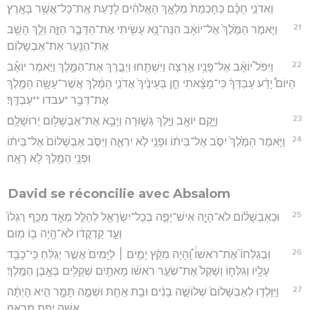
וַאדֹנִ֣י חָכָ֗ם כְּחָכְמַת֙ מַלְאַ֣ךְ הָאֱלֹהִ֔ים לָדַ֖עַת אֶֽת־כָּל־אֲשֶׁ֥ר בָּאָֽרֶץ׃
21
וַיֹּ֤אמֶר הַמֶּ֙לֶךְ֙ אֶל־יוֹאָ֔ב הִנֵּה־נָ֥א עָשִׂ֖יתִי אֶת־הַדָּבָ֣ר הַזֶּ֑ה וְלֵ֛ךְ הָשֵׁ֥ב
אֶת־הַנַּ֖עַר אֶת־אַבְשָׁלֽוֹם׃
22
וַיִּפֹּל֩ יוֹאָ֨ב אֶל־פָּנָ֥יו אַ֛רְצָה וַיִּשְׁתַּ֖חוּ וַיְבָ֣רֶךְ אֶת־הַמֶּ֑לֶךְ וַיֹּ֣אמֶר יוֹאָ֡ב
הַיּוֹם֩ יָדַ֨ע עַבְדְּךָ֜ כִּי־מָצָ֨אתִי חֵ֤ן בְּעֵינֶ֙יךָ֙ אֲדֹנִ֣י הַמֶּ֔לֶךְ אֲשֶׁר־עָשָׂ֥ה הַמֶּ֖לֶךְ
אֶת־דְּבַ֥ר *עבדו **עַבְדֶּֽךָ׃
23
וַיָּ֥קָם יוֹאָ֖ב וַיֵּ֣לֶךְ גְּשׁ֑וּרָה וַיָּבֵ֥א אֶת־אַבְשָׁל֖וֹם יְרוּשָׁלִָֽם׃
24
וַיֹּ֤אמֶר הַמֶּ֙לֶךְ֙ יִסֹּ֣ב אֶל־בֵּית֔וֹ וּפָנַ֖י לֹ֣א יִרְאֶ֑ה וַיִּסֹּ֤ב אַבְשָׁלוֹם֙ אֶל־בֵּית֔וֹ
וּפְנֵ֥י הַמֶּ֖לֶךְ לֹ֥א רָאָֽה׃
David se réconcilie avec Absalom
25
וּכְאַבְשָׁל֗וֹם לֹא־הָיָ֧ה אִישׁ־יָפֶ֛ה בְּכָל־יִשְׂרָאֵ֖ל לְהַלֵּ֣ל מְאֹ֑ד מִכַּ֤ף רַגְלוֹ֙
וְעַ֣ד קָדְקֳד֔וֹ לֹא־הָ֥יָה ב֖וֹ מֽוּם׃
26
וּֽבְגַלְּחוֹ֮ אֶת־רֹאשׁוֹ֒ וְֽ֠הָיָה מִקֵּ֨ץ יָמִ֤ים ׀ לַיָּמִים֙ אֲשֶׁ֣ר יְגַלֵּ֔חַ כִּֽי־כָבֵ֥ד
עָלָ֖יו וְגִלְּח֑וֹ וְשָׁקַל֙ אֶת־שְׂעַ֣ר רֹאשׁ֔וֹ מָאתַ֥יִם שְׁקָלִ֖ים בְּאֶ֥בֶן הַמֶּֽלֶךְ׃
27
וַיִּֽוָּלְד֤וּ לְאַבְשָׁלוֹם֙ שְׁלוֹשָׁ֣ה בָנִ֔ים וּבַ֥ת אַחַ֖ת וּשְׁמָ֣הּ תָּמָ֑ר הִ֣יא הָיְתָ֔ה
אִשָּׁ֖ה יְפַ֥ת מַרְאֶֽה׃