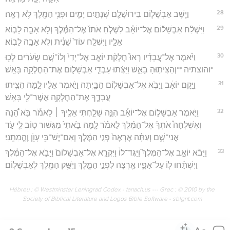
28
וַיֵּ֧שֶׁב אַבְשָׁל֛וֹם בִּירוּשָׁלִַ֖ם שְׁנָתַ֣יִם יָמִ֑ים וּפְנֵ֥י הַמֶּ֖לֶךְ לֹ֥א רָאָֽה׃
29
וַיִּשְׁלַ֨ח אַבְשָׁל֜וֹם אֶל־יוֹאָ֗ב לִשְׁלֹ֤חַ אֹתוֹ֙ אֶל־הַמֶּ֔לֶךְ וְלֹ֥א אָבָ֖ה לָב֣וֹא
אֵלָ֑יו וַיִּשְׁלַ֥ח עוֹד֙ שֵׁנִ֔ית וְלֹ֥א אָבָ֖ה לָבֽוֹא׃
30
וַיֹּ֨אמֶר אֶל־עֲבָדָ֜יו רְאוּ֩ חֶלְקַ֨ת יוֹאָ֤ב אֶל־יָדִי֙ וְלוֹ־שָׁ֣ם שְׂעֹרִ֔ים לְכ֖וּ
*והוצתיה **וְהַצִּית֣וּהָ בָאֵ֑שׁ וַיַּצִּ֜תוּ עַבְדֵ֧י אַבְשָׁל֛וֹם אֶת־הַחֶלְקָ֖ה בָּאֵֽשׁ׃
31
וַיָּ֣קָם יוֹאָ֔ב וַיָּבֹ֥א אֶל־אַבְשָׁל֖וֹם הַבָּ֑יְתָה וַיֹּ֣אמֶר אֵלָ֔יו לָ֣מָּה הִצִּ֧יתוּ
עֲבָדֶ֛ךָ אֶת־הַחֶלְקָ֥ה אֲשֶׁר־לִ֖י בָּאֵֽשׁ׃
32
וַיֹּ֣אמֶר אַבְשָׁל֣וֹם אֶל־יוֹאָ֡ב הִנֵּ֣ה שָׁלַ֣חְתִּי אֵלֶ֣יךָ ׀ לֵאמֹ֡ר בֹּ֣א הֵ֠נָּה
וְאֶשְׁלְחָה֩ אֹתְךָ֨ אֶל־הַמֶּ֜לֶךְ לֵאמֹ֗ר לָ֤מָּה בָּ֙אתִי֙ מִגְּשׁ֔וּר ט֥וֹב לִ֖י עֹ֣ד
אֲנִי־שָׁ֑ם וְעַתָּ֗ה אֶרְאֶה֙ פְּנֵ֣י הַמֶּ֔לֶךְ וְאִם־יֶשׁ־בִּ֥י עָוֺ֖ן וֶהֱמִתָֽנִי׃
33
וַיָּבֹ֨א יוֹאָ֣ב אֶל־הַמֶּלֶךְ֮ וַיַּגֶּד־לוֹ֒ וַיִּקְרָ֤א אֶל־אַבְשָׁלוֹם֙ וַיָּבֹ֣א אֶל־הַמֶּ֔לֶךְ
וַיִּשְׁתַּ֨חוּ ל֧וֹ עַל־אַפָּ֛יו אַ֖רְצָה לִפְנֵ֣י הַמֶּ֑לֶךְ וַיִּשַּׁ֥ק הַמֶּ֖לֶךְ לְאַבְשָׁלֽוֹם׃
Hébreu : © Westminster Leningrad Codex - tanach.us --- Grec : © 2010 by the
Society of Biblical Literature and Logos Bible Software - sblgnt.com