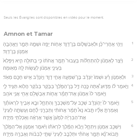
Seuls les Évangiles sont disponibles en vidéo pour le moment.
Amnon et Tamar
1
וַיְהִ֣י אַֽחֲרֵי־כֵ֗ן וּלְאַבְשָׁל֧וֹם בֶּן־דָּוִ֛ד אָח֥וֹת יָפָ֖ה וּשְׁמָ֣הּ תָּמָ֑ר וַיֶּאֱהָבֶ֖הָ
אַמְנ֥וֹן בֶּן־דָּוִֽד׃
2
וַיֵּ֨צֶר לְאַמְנ֜וֹן לְהִתְחַלּ֗וֹת בַּֽעֲבוּר֙ תָּמָ֣ר אֲחֹת֔וֹ כִּ֥י בְתוּלָ֖ה הִ֑יא וַיִּפָּלֵא֙
בְּעֵינֵ֣י אַמְנ֔וֹן לַעֲשׂ֥וֹת לָ֖הּ מְאֽוּמָה׃
3
וּלְאַמְנ֣וֹן רֵ֗עַ וּשְׁמוֹ֙ יֽוֹנָדָ֔ב בֶּן־שִׁמְעָ֖ה אֲחִ֣י דָוִ֑ד וְי֣וֹנָדָ֔ב אִ֥ישׁ חָכָ֖ם מְאֹֽד׃
4
וַיֹּ֣אמֶר ל֗וֹ מַדּ֣וּעַ אַ֠תָּה כָּ֣כָה דַּ֤ל בֶּן־הַמֶּ֙לֶךְ֙ בַּבֹּ֣קֶר בַּבֹּ֔קֶר הֲל֖וֹא תַּגִּ֣יד לִ֑י
וַיֹּ֤אמֶר לוֹ֙ אַמְנ֔וֹן אֶת־תָּמָ֗ר אֲח֛וֹת אַבְשָׁלֹ֥ם אָחִ֖י אֲנִ֥י אֹהֵֽב׃
5
וַיֹּ֤אמֶר לוֹ֙ יְה֣וֹנָדָ֔ב שְׁכַ֥ב עַל־מִשְׁכָּבְךָ֖ וְהִתְחָ֑ל וּבָ֧א אָבִ֣יךָ לִרְאוֹתֶ֗ךָ
וְאָמַרְתָּ֣ אֵלָ֡יו תָּ֣בֹא נָא֩ תָמָ֨ר אֲחוֹתִ֜י וְתַבְרֵ֣נִי לֶ֗חֶם וְעָשְׂתָ֤ה לְעֵינַי֙
אֶת־הַבִּרְיָ֔ה לְמַ֙עַן֙ אֲשֶׁ֣ר אֶרְאֶ֔ה וְאָכַלְתִּ֖י מִיָּדָֽהּ׃
6
וַיִּשְׁכַּ֥ב אַמְנ֖וֹן וַיִּתְחָ֑ל וַיָּבֹ֨א הַמֶּ֜לֶךְ לִרְאֹת֗וֹ וַיֹּ֨אמֶר אַמְנ֤וֹן אֶל־הַמֶּ֙לֶךְ֙
תָּֽבוֹא־נָ֞א תָּמָ֣ר אֲחֹתִ֗י וּתְלַבֵּ֤ב לְעֵינַי֙ שְׁתֵּ֣י לְבִב֔וֹת וְאֶבְרֶ֖ה מִיָּדָֽהּ׃