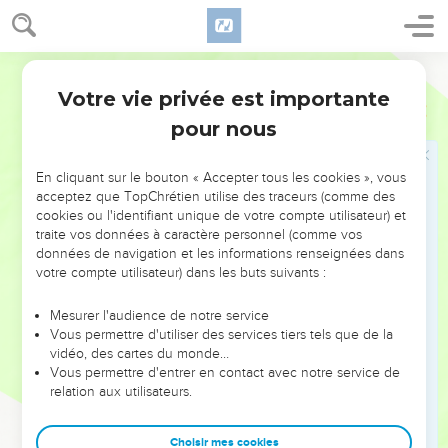
9
וַיַּ֣רְא יוֹאָ֗ב כִּֽי־הָיְתָ֤ה אֵלָיו֙ פְּנֵ֣י הַמִּלְחָמָ֔ה מִפָּנִ֖ים וּמֵֽאָח֑וֹר וַיִּבְחַ֗ר מִכֹּל֙
בְּחוּרֵ֣י *בישראל **יִשְׂרָאֵ֔ל וַֽיַּעֲרֹ֖ךְ לִקְרַ֥את אֲרָֽם׃
Hébreu / Grec - Texte original
10
וְאֵת֙ יֶ֣תֶר הָעָ֔ם נָתַ֕ן בְּיַ֖ד אַבְשַׁ֣י אָחִ֑יו וַֽיַּעֲרֹ֕ךְ לִקְרַ֖את בְּנֵ֥י עַמּֽוֹן׃
Votre vie privée est importante
2 Samuel
10
11
וַיֹּ֗אמֶר אִם־תֶּחֱזַ֤ק אֲרָם֙ מִמֶּ֔נִּי וְהָיִ֥תָה לִּ֖י לִֽישׁוּעָ֑ה וְאִם־בְּנֵ֤י עַמּוֹן֙ יֶחֱזְק֣וּ
pour nous
מִמְּךָ֔ וְהָלַכְתִּ֖י לְהוֹשִׁ֥יעַֽ לָֽךְ׃
12
חֲזַ֤ק וְנִתְחַזַּק֙ בְּעַד־עַמֵּ֔נוּ וּבְעַ֖ד עָרֵ֣י אֱלֹהֵ֑ינוּ וַֽיהוָ֔ה יַעֲשֶׂ֥ה הַטּ֖וֹב בְּעֵינָֽיו׃
En cliquant sur le bouton « Accepter tous les cookies », vous
13
וַיִּגַּ֣שׁ יוֹאָ֗ב וְהָעָם֙ אֲשֶׁ֣ר עִמּ֔וֹ לַמִּלְחָמָ֖ה בַּֽאֲרָ֑ם וַיָּנֻ֖סוּ מִפָּנָֽיו׃
acceptez que TopChrétien utilise des traceurs (comme des
cookies ou l'identifiant unique de votre compte utilisateur) et
14
וּבְנֵ֨י עַמּ֤וֹן רָאוּ֙ כִּי־נָ֣ס אֲרָ֔ם וַיָּנֻ֙סוּ֙ מִפְּנֵ֣י אֲבִישַׁ֔י וַיָּבֹ֖אוּ הָעִ֑יר וַיָּ֣שָׁב יוֹאָ֗ב
traite vos données à caractère personnel (comme vos
מֵעַל֙ בְּנֵ֣י עַמּ֔וֹן וַיָּבֹ֖א יְרוּשָׁלִָֽם׃
données de navigation et les informations renseignées dans
votre compte utilisateur) dans les buts suivants :
15
וַיַּ֣רְא אֲרָ֔ם כִּ֥י נִגַּ֖ף לִפְנֵ֣י יִשְׂרָאֵ֑ל וַיֵּאָסְפ֖וּ יָֽחַד׃
16
וַיִּשְׁלַ֣ח הֲדַדְעֶ֗זֶר וַיֹּצֵ֤א אֶת־אֲרָם֙ אֲשֶׁר֙ מֵעֵ֣בֶר הַנָּהָ֔ר וַיָּבֹ֖אוּ חֵילָ֑ם
Mesurer l'audience de notre service
וְשׁוֹבַ֛ךְ שַׂר־צְבָ֥א הֲדַדְעֶ֖זֶר לִפְנֵיהֶֽם׃
Vous permettre d'utiliser des services tiers tels que de la
vidéo, des cartes du monde…
17
וַיֻּגַּ֣ד לְדָוִ֗ד סוַיֶּאֱסֹ֤ף אֶת־כָּל־יִשְׂרָאֵל֙ וַיַּעֲבֹ֣ר אֶת־הַיַּרְדֵּ֔ן וַיָּבֹ֖א חֵלָ֑אמָה
Vous permettre d'entrer en contact avec notre service de
וַיַּעַרְכ֤וּ אֲרָם֙ לִקְרַ֣את דָּוִ֔ד וַיִּלָּחֲמ֖וּ עִמּֽוֹ׃
relation aux utilisateurs.
18
וַיָּ֣נָס אֲרָם֮ מִפְּנֵ֣י יִשְׂרָאֵל֒ וַיַּהֲרֹ֨ג דָּוִ֜ד מֵאֲרָ֗ם שְׁבַ֤ע מֵאוֹת֙ רֶ֔כֶב
וְאַרְבָּעִ֥ים אֶ֖לֶף פָּרָשִׁ֑ים וְאֵ֨ת שׁוֹבַ֧ךְ שַׂר־צְבָא֛וֹ הִכָּ֖ה וַיָּ֥מָת שָֽׁם׃
Choisir mes cookies