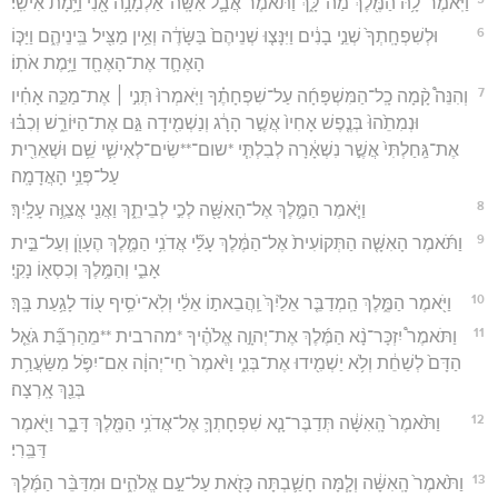
וַיֹּֽאמֶר־לָ֥הּ הַמֶּ֖לֶךְ מַה־לָּ֑ךְ וַתֹּ֗אמֶר אֲבָ֛ל אִשָּֽׁה־אַלְמָנָ֥ה אָ֖נִי וַיָּ֥מָת אִישִֽׁי׃
6
וּלְשִׁפְחָֽתְךָ֙ שְׁנֵ֣י בָנִ֔ים וַיִּנָּצ֤וּ שְׁנֵיהֶם֙ בַּשָּׂדֶ֔ה וְאֵ֥ין מַצִּ֖יל בֵּֽינֵיהֶ֑ם וַיַּכּ֧וֹ
הָאֶחָ֛ד אֶת־הָאֶחָ֖ד וַיָּ֥מֶת אֹתֽוֹ׃
7
וְהִנֵּה֩ קָ֨מָה כָֽל־הַמִּשְׁפָּחָ֜ה עַל־שִׁפְחָתֶ֗ךָ וַיֹּֽאמְרוּ֙ תְּנִ֣י ׀ אֶת־מַכֵּ֣ה אָחִ֗יו
וּנְמִתֵ֙הוּ֙ בְּנֶ֤פֶשׁ אָחִיו֙ אֲשֶׁ֣ר הָרָ֔ג וְנַשְׁמִ֖ידָה גַּ֣ם אֶת־הַיּוֹרֵ֑שׁ וְכִבּ֗וּ
אֶת־גַּֽחַלְתִּי֙ אֲשֶׁ֣ר נִשְׁאָ֔רָה לְבִלְתִּ֧י *שום־**שִׂים־לְאִישִׁ֛י שֵׁ֥ם וּשְׁאֵרִ֖ית
עַל־פְּנֵ֥י הָאֲדָמָֽה׃
8
וַיֹּ֧אמֶר הַמֶּ֛לֶךְ אֶל־הָאִשָּׁ֖ה לְכִ֣י לְבֵיתֵ֑ךְ וַאֲנִ֖י אֲצַוֶּ֥ה עָלָֽיִךְ׃
9
וַתֹּ֜אמֶר הָאִשָּׁ֤ה הַתְּקוֹעִית֙ אֶל־הַמֶּ֔לֶךְ עָלַ֞י אֲדֹנִ֥י הַמֶּ֛לֶךְ הֶעָוֺ֖ן וְעַל־בֵּ֣ית
אָבִ֑י וְהַמֶּ֥לֶךְ וְכִסְא֖וֹ נָקִֽי׃
10
וַיֹּ֖אמֶר הַמֶּ֑לֶךְ הַֽמְדַבֵּ֤ר אֵלַ֙יִךְ֙ וַֽהֲבֵאת֣וֹ אֵלַ֔י וְלֹֽא־יֹסִ֥יף ע֖וֹד לָגַ֥עַת בָּֽךְ׃
11
וַתֹּאמֶר֩ יִזְכָּר־נָ֨א הַמֶּ֜לֶךְ אֶת־יְהוָ֣ה אֱלֹהֶ֗יךָ *מהרבית **מֵהַרְבַּ֞ת גֹּאֵ֤ל
הַדָּם֙ לְשַׁחֵ֔ת וְלֹ֥א יַשְׁמִ֖ידוּ אֶת־בְּנִ֑י וַיֹּ֙אמֶר֙ חַי־יְהוָ֔ה אִם־יִפֹּ֛ל מִשַּׂעֲרַ֥ת
בְּנֵ֖ךְ אָֽרְצָה׃
12
וַתֹּ֙אמֶר֙ הָֽאִשָּׁ֔ה תְּדַבֶּר־נָ֧א שִׁפְחָתְךָ֛ אֶל־אֲדֹנִ֥י הַמֶּ֖לֶךְ דָּבָ֑ר וַיֹּ֖אמֶר
דַּבֵּֽרִי׃
13
וַתֹּ֙אמֶר֙ הָֽאִשָּׁ֔ה וְלָ֧מָּה חָשַׁ֛בְתָּה כָּזֹ֖את עַל־עַ֣ם אֱלֹהִ֑ים וּמִדַּבֵּ֨ר הַמֶּ֜לֶךְ