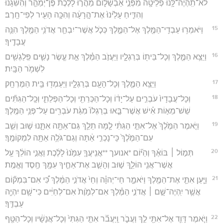
לֹא־תִֽהְיֶה־לָּ֥נוּ פְלֵיטָ֖ה מִפְּנֵ֣י אַבְשָׁל֑וֹם מַהֲר֣וּ לָלֶ֗כֶת פֶּן־יְמַהֵ֤ר וְהִשִּׂגָ֙נוּ֙
וְהִדִּ֤יחַ עָלֵ֙ינוּ֙ אֶת־הָ֣רָעָ֔ה וְהִכָּ֥ה הָעִ֖יר לְפִי־חָֽרֶב׃
15
וַיֹּאמְר֥וּ עַבְדֵֽי־הַמֶּ֖לֶךְ אֶל־הַמֶּ֑לֶךְ כְּכֹ֧ל אֲשֶׁר־יִבְחַ֛ר אֲדֹנִ֥י הַמֶּ֖לֶךְ הִנֵּ֥ה
עֲבָדֶֽיךָ׃
16
וַיֵּצֵ֥א הַמֶּ֛לֶךְ וְכָל־בֵּית֖וֹ בְּרַגְלָ֑יו וַיַּעֲזֹ֣ב הַמֶּ֗לֶךְ אֵ֣ת עֶ֧שֶׂר נָשִׁ֛ים פִּֽלַגְשִׁ֖ים
לִשְׁמֹ֥ר הַבָּֽיִת׃
17
וַיֵּצֵ֥א הַמֶּ֛לֶךְ וְכָל־הָעָ֖ם בְּרַגְלָ֑יו וַיַּעַמְד֖וּ בֵּ֥ית הַמֶּרְחָֽק׃
18
וְכָל־עֲבָדָיו֙ עֹבְרִ֣ים עַל־יָד֔וֹ וְכָל־הַכְּרֵתִ֖י וְכָל־הַפְּלֵתִ֑י וְכָֽל־הַגִּתִּ֞ים
שֵׁשׁ־מֵא֣וֹת אִ֗ישׁ אֲשֶׁר־בָּ֤אוּ בְרַגְלוֹ֙ מִגַּ֔ת עֹבְרִ֖ים עַל־פְּנֵ֥י הַמֶּֽלֶךְ׃
19
וַיֹּ֤אמֶר הַמֶּ֙לֶךְ֙ אֶל־אִתַּ֣י הַגִּתִּ֔י לָ֧מָּה תֵלֵ֛ךְ גַּם־אַתָּ֖ה אִתָּ֑נוּ שׁ֣וּב וְשֵׁ֤ב
עִם־הַמֶּ֙לֶךְ֙ כִּֽי־נָכְרִ֣י אַ֔תָּה וְגַם־גֹּלֶ֥ה אַתָּ֖ה לִמְקוֹמֶֽךָ׃
20
תְּמ֣וֹל ׀ בּוֹאֶ֗ךָ וְהַיּ֞וֹם *אנועך **אֲנִֽיעֲךָ֤ עִמָּ֙נוּ֙ לָלֶ֔כֶת וַאֲנִ֣י הוֹלֵ֔ךְ עַ֥ל
אֲשֶׁר־אֲנִ֖י הוֹלֵ֑ךְ שׁ֣וּב וְהָשֵׁ֧ב אֶת־אַחֶ֛יךָ עִמָּ֖ךְ חֶ֥סֶד וֶאֱמֶֽת׃
21
וַיַּ֧עַן אִתַּ֛י אֶת־הַמֶּ֖לֶךְ וַיֹּאמַ֑ר חַי־יְהוָ֗ה וְחֵי֙ אֲדֹנִ֣י הַמֶּ֔לֶךְ כִּ֠י אִם־בִּמְק֞וֹם
אֲשֶׁ֥ר יִֽהְיֶה־שָּׁ֣ם ׀ אֲדֹנִ֣י הַמֶּ֗לֶךְ אִם־לְמָ֙וֶת֙ אִם־לְחַיִּ֔ים כִּי־שָׁ֖ם יִהְיֶ֥ה
עַבְדֶּֽךָ׃
22
וַיֹּ֧אמֶר דָּוִ֛ד אֶל־אִתַּ֖י לֵ֣ךְ וַעֲבֹ֑ר וַֽיַּעֲבֹ֞ר אִתַּ֤י הַגִּתִּי֙ וְכָל־אֲנָשָׁ֔יו וְכָל־הַטַּ֖ף