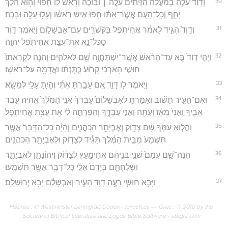
30
וְדָוִ֡ד עֹלֶה֩ בְמַעֲלֵ֨ה הַזֵּיתִ֜ים עֹלֶ֣ה ׀ וּבוֹכֶ֗ה וְרֹ֥אשׁ לוֹ֙ חָפ֔וּי וְה֖וּא הֹלֵ֣ךְ
יָחֵ֑ף וְכָל־הָעָ֣ם אֲשֶׁר־אִתּ֗וֹ חָפוּ֙ אִ֣ישׁ רֹאשׁ֔וֹ וְעָל֥וּ עָלֹ֖ה וּבָכֹֽה׃
31
וְדָוִד֙ הִגִּ֣יד לֵאמֹ֔ר אֲחִיתֹ֥פֶל בַּקֹּשְׁרִ֖ים עִם־אַבְשָׁל֑וֹם וַיֹּ֣אמֶר דָּוִ֔ד
סַכֶּל־נָ֛א אֶת־עֲצַ֥ת אֲחִיתֹ֖פֶל יְהוָֽה׃
32
וַיְהִ֤י דָוִד֙ בָּ֣א עַד־הָרֹ֔אשׁ אֲשֶֽׁר־יִשְׁתַּחֲוֶ֥ה שָׁ֖ם לֵאלֹהִ֑ים וְהִנֵּ֤ה לִקְרָאתוֹ֙
חוּשַׁ֣י הָאַרְכִּ֔י קָר֙וּעַ֙ כֻּתָּנְתּ֔וֹ וַאֲדָמָ֖ה עַל־רֹאשֽׁוֹ׃
33
וַיֹּ֥אמֶר ל֖וֹ דָּוִ֑ד אִ֚ם עָבַ֣רְתָּ אִתִּ֔י וְהָיִ֥תָ עָלַ֖י לְמַשָּֽׂא׃
34
וְאִם־הָעִ֣יר תָּשׁ֗וּב וְאָמַרְתָּ֤ לְאַבְשָׁלוֹם֙ עַבְדְּךָ֨ אֲנִ֤י הַמֶּ֙לֶךְ֙ אֶֽהְיֶ֔ה עֶ֣בֶד
אָבִ֤יךָ וַֽאֲנִי֙ מֵאָ֔ז וְעַתָּ֖ה וַאֲנִ֣י עַבְדֶּ֑ךָ וְהֵפַרְתָּ֣ה לִ֔י אֵ֖ת עֲצַ֥ת אֲחִיתֹֽפֶל׃
35
וַהֲל֤וֹא עִמְּךָ֙ שָׁ֔ם צָד֥וֹק וְאֶבְיָתָ֖ר הַכֹּהֲנִ֑ים וְהָיָ֗ה כָּל־הַדָּבָר֙ אֲשֶׁ֤ר
תִּשְׁמַע֙ מִבֵּ֣ית הַמֶּ֔לֶךְ תַּגִּ֕יד לְצָד֥וֹק וּלְאֶבְיָתָ֖ר הַכֹּהֲנִֽים׃
36
הִנֵּה־שָׁ֤ם עִמָּם֙ שְׁנֵ֣י בְנֵיהֶ֔ם אֲחִימַ֣עַץ לְצָד֔וֹק וִיהוֹנָתָ֖ן לְאֶבְיָתָ֑ר
וּשְׁלַחְתֶּ֤ם בְּיָדָם֙ אֵלַ֔י כָּל־דָּבָ֖ר אֲשֶׁ֥ר תִּשְׁמָֽעוּ׃
37
וַיָּבֹ֥א חוּשַׁ֛י רֵעֶ֥ה דָוִ֖ד הָעִ֑יר וְאַבְשָׁלֹ֔ם יָבֹ֖א יְרוּשָׁלִָֽם׃
Hébreu : © Westminster Leningrad Codex - tanach.us --- Grec : © 2010 by the
Society of Biblical Literature and Logos Bible Software - sblgnt.com