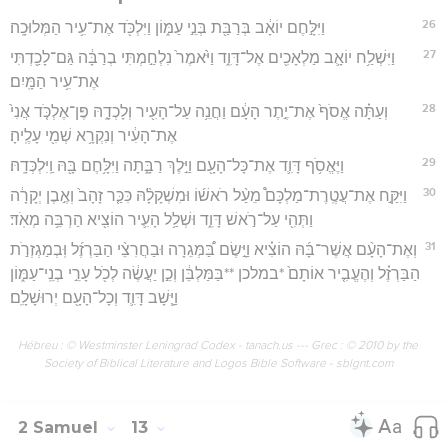
26
וַיִּלָּ֣חֶם יוֹאָ֔ב בְּרַבַּ֖ת בְּנֵ֣י עַמּ֑וֹן וַיִּלְכֹּ֖ד אֶת־עִ֥יר הַמְּלוּכָֽה׃
27
וַיִּשְׁלַ֥ח יוֹאָ֛ב מַלְאָכִ֖ים אֶל־דָּוִ֑ד וַיֹּ֙אמֶר֙ נִלְחַ֣מְתִּי בְרַבָּ֔ה גַּם־לָכַ֖דְתִּי
אֶת־עִ֥יר הַמָּֽיִם׃
28
וְעַתָּ֗ה אֱסֹף֙ אֶת־יֶ֣תֶר הָעָ֔ם וַחֲנֵ֥ה עַל־הָעִ֖יר וְלָכְדָ֑הּ פֶּן־אֶלְכֹּ֤ד אֲנִי֙
אֶת־הָעִ֔יר וְנִקְרָ֥א שְׁמִ֖י עָלֶֽיהָ׃
29
וַיֶּאֱסֹ֥ף דָּוִ֛ד אֶת־כָּל־הָעָ֖ם וַיֵּ֣לֶךְ רַבָּ֑תָה וַיִּלָּ֥חֶם בָּ֖הּ וַֽיִּלְכְּדָֽהּ׃
30
וַיִּקַּ֣ח אֶת־עֲטֶֽרֶת־מַלְכָּם֩ מֵעַ֨ל רֹאשׁ֜וֹ וּמִשְׁקָלָ֨הּ כִּכַּ֤ר זָהָב֙ וְאֶ֣בֶן יְקָרָ֔ה
וַתְּהִ֖י עַל־רֹ֣אשׁ דָּוִ֑ד וּשְׁלַ֥ל הָעִ֛יר הוֹצִ֖יא הַרְבֵּ֥ה מְאֹֽד׃
31
וְאֶת־הָעָ֨ם אֲשֶׁר־בָּ֜הּ הוֹצִ֗יא וַיָּ֣שֶׂם בַּ֠מְּגֵרָה וּבַחֲרִצֵ֨י הַבַּרְזֶ֜ל וּֽבְמַגְזְרֹ֣ת
הַבַּרְזֶ֗ל וְהֶעֱבִ֤יר אוֹתָם֙ *במלכן **בַּמַּלְבֵּ֔ן וְכֵ֣ן יַעֲשֶׂ֔ה לְכֹ֖ל עָרֵ֣י בְנֵֽי־עַמּ֑וֹן
וַיָּ֧שָׁב דָּוִ֛ד וְכָל־הָעָ֖ם יְרוּשָׁלִָֽם׃
Hébreu : © Westminster Leningrad Codex - tanach.us --- Grec : © 2010 by the
Society of Biblical Literature and Logos Bible Software - sblgnt.com
2 Samuel
13