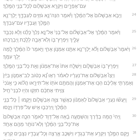
עִם־אֶפְרָ֑יִם וַיִּקְרָ֥א אַבְשָׁל֖וֹם לְכָל־בְּנֵ֥י הַמֶּֽלֶךְ׃
24
וַיָּבֹ֤א אַבְשָׁלוֹם֙ אֶל־הַמֶּ֔לֶךְ וַיֹּ֕אמֶר הִנֵּה־נָ֥א גֹזְזִ֖ים לְעַבְדֶּ֑ךָ יֵֽלֶךְ־נָ֥א
הַמֶּ֛לֶךְ וַעֲבָדָ֖יו עִם־עַבְדֶּֽךָ׃
25
וַיֹּ֨אמֶר הַמֶּ֜לֶךְ אֶל־אַבְשָׁל֗וֹם אַל־בְּנִי֙ אַל־נָ֤א נֵלֵךְ֙ כֻּלָּ֔נוּ וְלֹ֥א נִכְבַּ֖ד
עָלֶ֑יךָ וַיִּפְרָץ־בּ֛וֹ וְלֹֽא־אָבָ֥ה לָלֶ֖כֶת וַֽיְבָרֲכֵֽהוּ׃
26
וַיֹּ֙אמֶר֙ אַבְשָׁל֔וֹם וָלֹ֕א יֵֽלֶךְ־נָ֥א אִתָּ֖נוּ אַמְנ֣וֹן אָחִ֑י וַיֹּ֤אמֶר לוֹ֙ הַמֶּ֔לֶךְ לָ֥מָּה
יֵלֵ֖ךְ עִמָּֽךְ׃
27
וַיִּפְרָץ־בּ֖וֹ אַבְשָׁל֑וֹם וַיִּשְׁלַ֤ח אִתּוֹ֙ אֶת־אַמְנ֔וֹן וְאֵ֖ת כָּל־בְּנֵ֥י הַמֶּֽלֶךְ׃
28
וַיְצַו֩ אַבְשָׁל֨וֹם אֶת־נְעָרָ֜יו לֵאמֹ֗ר רְא֣וּ נָ֠א כְּט֨וֹב לֵב־אַמְנ֤וֹן בַּיַּ֙יִן֙
וְאָמַרְתִּ֣י אֲלֵיכֶ֔ם הַכּ֧וּ אֶת־אַמְנ֛וֹן וַהֲמִתֶּ֥ם אֹת֖וֹ אַל־תִּירָ֑אוּ הֲל֗וֹא כִּ֤י אָֽנֹכִי֙
צִוִּ֣יתִי אֶתְכֶ֔ם חִזְק֖וּ וִהְי֥וּ לִבְנֵי־חָֽיִל׃
29
וַֽיַּעֲשׂ֞וּ נַעֲרֵ֤י אַבְשָׁלוֹם֙ לְאַמְנ֔וֹן כַּאֲשֶׁ֥ר צִוָּ֖ה אַבְשָׁל֑וֹם וַיָּקֻ֣מוּ ׀ כָּל־בְּנֵ֣י
הַמֶּ֗לֶךְ וַֽיִּרְכְּב֛וּ אִ֥ישׁ עַל־פִּרְדּ֖וֹ וַיָּנֻֽסוּ׃
30
וַֽיְהִי֙ הֵ֣מָּה בַדֶּ֔רֶךְ וְהַשְּׁמֻעָ֣ה בָ֔אָה אֶל־דָּוִ֖ד לֵאמֹ֑ר הִכָּ֤ה אַבְשָׁלוֹם֙
אֶת־כָּל־בְּנֵ֣י הַמֶּ֔לֶךְ וְלֹֽא־נוֹתַ֥ר מֵהֶ֖ם אֶחָֽד׃
31
וַיָּ֧קָם הַמֶּ֛לֶךְ וַיִּקְרַ֥ע אֶת־בְּגָדָ֖יו וַיִּשְׁכַּ֣ב אָ֑רְצָה וְכָל־עֲבָדָ֥יו נִצָּבִ֖ים קְרֻעֵ֥י