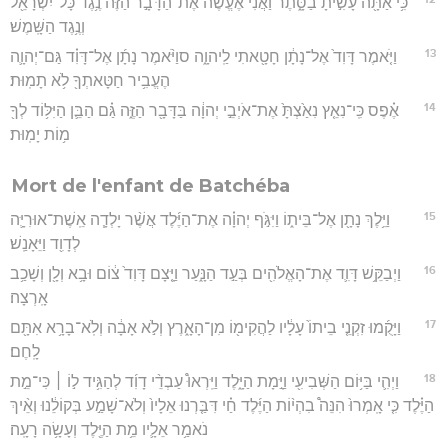
כִּ֥י אַתָּ֖ה עָשִׂ֣יתָ בַסָּ֑תֶר וַאֲנִ֗י אֶעֱשֶׂה֙ אֶת־הַדָּבָ֣ר הַזֶּ֔ה נֶ֥גֶד כָּל־יִשְׂרָאֵ֖ל
וְנֶ֥גֶד הַשָּֽׁמֶשׁ׃
13
וַיֹּ֤אמֶר דָּוִד֙ אֶל־נָתָ֔ן חָטָ֖אתִי לַֽיהוָ֑ה סוַיֹּ֨אמֶר נָתָ֜ן אֶל־דָּוִ֗ד גַּם־יְהוָ֛ה
הֶעֱבִ֥יר חַטָּאתְךָ֖ לֹ֥א תָמֽוּת׃
14
אֶ֗פֶס כִּֽי־נִאֵ֤ץ נִאַ֙צְתָּ֙ אֶת־אֹיְבֵ֣י יְהוָ֔ה בַּדָּבָ֖ר הַזֶּ֑ה גַּ֗ם הַבֵּ֛ן הַיִּלּ֥וֹד לְךָ֖
מ֥וֹת יָמֽוּת׃
Mort de l'enfant de Batchéba
15
וַיֵּ֥לֶךְ נָתָ֖ן אֶל־בֵּית֑וֹ וַיִּגֹּ֣ף יְהוָ֗ה אֶת־הַיֶּ֜לֶד אֲשֶׁ֨ר יָלְדָ֧ה אֵֽשֶׁת־אוּרִיָּ֛ה
לְדָוִ֖ד וַיֵּאָנַֽשׁ׃
16
וַיְבַקֵּ֥שׁ דָּוִ֛ד אֶת־הָאֱלֹהִ֖ים בְּעַ֣ד הַנָּ֑עַר וַיָּ֤צָם דָּוִד֙ צ֔וֹם וּבָ֥א וְלָ֖ן וְשָׁכַ֥ב
אָֽרְצָה׃
17
וַיָּקֻ֜מוּ זִקְנֵ֤י בֵיתוֹ֙ עָלָ֔יו לַהֲקִימ֖וֹ מִן־הָאָ֑רֶץ וְלֹ֣א אָבָ֔ה וְלֹֽא־בָרָ֥א אִתָּ֖ם
לָֽחֶם׃
18
וַיְהִ֛י בַּיּ֥וֹם הַשְּׁבִיעִ֖י וַיָּ֣מָת הַיָּ֑לֶד וַיִּֽרְאוּ֩ עַבְדֵ֨י דָוִ֜ד לְהַגִּ֥יד ל֣וֹ ׀ כִּי־מֵ֣ת
הַיֶּ֗לֶד כִּ֤י אָֽמְרוּ֙ הִנֵּה֩ בִהְי֨וֹת הַיֶּ֜לֶד חַ֗י דִּבַּ֤רְנוּ אֵלָיו֙ וְלֹא־שָׁמַ֣ע בְּקוֹלֵ֔נוּ וְאֵ֨יךְ
נֹאמַ֥ר אֵלָ֛יו מֵ֥ת הַיֶּ֖לֶד וְעָשָׂ֥ה רָעָֽה׃