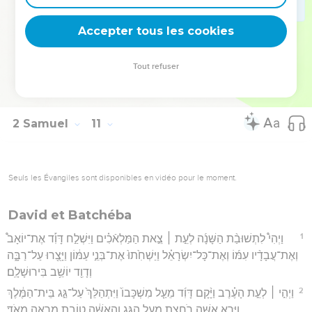
19
וַיִּרְא֨וּ כָֽל־הַמְּלָכִ֜ים עַבְדֵ֣י הֲדַדְעֶ֗זֶר כִּ֤י נִגְּפוּ֙ לִפְנֵ֣י יִשְׂרָאֵ֔ל וַיַּשְׁלִ֥מוּ
Accepter tous les cookies
אֶת־יִשְׂרָאֵ֖ל וַיַּֽעַבְד֑וּם וַיִּֽרְא֣וּ אֲרָ֔ם לְהוֹשִׁ֥יעַ ע֖וֹד אֶת־בְּנֵ֥י עַמּֽוֹן׃
Hébreu : © Westminster Leningrad Codex - tanach.us --- Grec : © 2010 by the
Tout refuser
Society of Biblical Literature and Logos Bible Software - sblgnt.com
2 Samuel
11
Seuls les Évangiles sont disponibles en vidéo pour le moment.
David et Batchéba
1
וַיְהִי֩ לִתְשׁוּבַ֨ת הַשָּׁנָ֜ה לְעֵ֣ת ׀ צֵ֣את הַמַּלְאֿכִ֗ים וַיִּשְׁלַ֣ח דָּוִ֡ד אֶת־יוֹאָב֩
וְאֶת־עֲבָדָ֨יו עִמּ֜וֹ וְאֶת־כָּל־יִשְׂרָאֵ֗ל וַיַּשְׁחִ֙תוּ֙ אֶת־בְּנֵ֣י עַמּ֔וֹן וַיָּצֻ֖רוּ עַל־רַבָּ֑ה
וְדָוִ֖ד יוֹשֵׁ֥ב בִּירוּשָׁלִָֽם׃
2
וַיְהִ֣י ׀ לְעֵ֣ת הָעֶ֗רֶב וַיָּ֨קָם דָּוִ֜ד מֵעַ֤ל מִשְׁכָּבוֹ֙ וַיִּתְהַלֵּךְ֙ עַל־גַּ֣ג בֵּית־הַמֶּ֔לֶךְ
וַיַּ֥רְא אִשָּׁ֛ה רֹחֶ֖צֶת מֵעַ֣ל הַגָּ֑ג וְהָ֣אִשָּׁ֔ה טוֹבַ֥ת מַרְאֶ֖ה מְאֹֽד׃