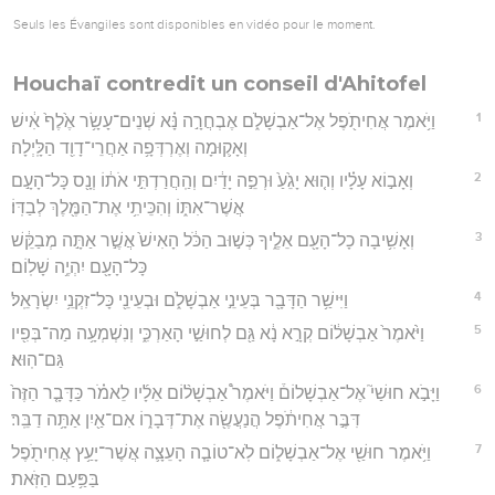
Seuls les Évangiles sont disponibles en vidéo pour le moment.
Houchaï contredit un conseil d'Ahitofel
1
וַיֹּ֥אמֶר אֲחִיתֹ֖פֶל אֶל־אַבְשָׁלֹ֑ם אֶבְחֲרָ֣ה נָּ֗א שְׁנֵים־עָשָׂ֥ר אֶ֙לֶף֙ אִ֔ישׁ
וְאָק֛וּמָה וְאֶרְדְּפָ֥ה אַחֲרֵי־דָוִ֖ד הַלָּֽיְלָה׃
2
וְאָב֣וֹא עָלָ֗יו וְה֤וּא יָגֵ֙עַ֙ וּרְפֵ֣ה יָדַ֔יִם וְהַֽחֲרַדְתִּ֣י אֹת֔וֹ וְנָ֖ס כָּל־הָעָ֣ם
אֲשֶׁר־אִתּ֑וֹ וְהִכֵּיתִ֥י אֶת־הַמֶּ֖לֶךְ לְבַדּֽוֹ׃
3
וְאָשִׁ֥יבָה כָל־הָעָ֖ם אֵלֶ֑יךָ כְּשׁ֣וּב הַכֹּ֔ל הָאִישׁ֙ אֲשֶׁ֣ר אַתָּ֣ה מְבַקֵּ֔שׁ
כָּל־הָעָ֖ם יִהְיֶ֥ה שָׁלֽוֹם׃
4
וַיִּישַׁ֥ר הַדָּבָ֖ר בְּעֵינֵ֣י אַבְשָׁלֹ֑ם וּבְעֵינֵ֖י כָּל־זִקְנֵ֥י יִשְׂרָאֵֽל׃
5
וַיֹּ֙אמֶר֙ אַבְשָׁל֔וֹם קְרָ֣א נָ֔א גַּ֖ם לְחוּשַׁ֣י הָאַרְכִּ֑י וְנִשְׁמְעָ֥ה מַה־בְּפִ֖יו
גַּם־הֽוּא׃
6
וַיָּבֹ֣א חוּשַׁי֮ אֶל־אַבְשָׁלוֹם֒ וַיֹּאמֶר֩ אַבְשָׁל֨וֹם אֵלָ֜יו לֵאמֹ֗ר כַּדָּבָ֤ר הַזֶּה֙
דִּבֶּ֣ר אֲחִיתֹ֔פֶל הֲנַעֲשֶׂ֖ה אֶת־דְּבָר֑וֹ אִם־אַ֖יִן אַתָּ֥ה דַבֵּֽר׃
7
וַיֹּ֥אמֶר חוּשַׁ֖י אֶל־אַבְשָׁל֑וֹם לֹֽא־טוֹבָ֧ה הָעֵצָ֛ה אֲשֶׁר־יָעַ֥ץ אֲחִיתֹ֖פֶל
בַּפַּ֥עַם הַזֹּֽאת׃