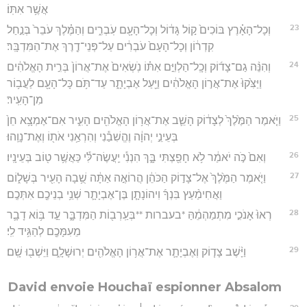
אֲשֶׁ֥ר אִתּֽוֹ׃
23
וְכָל־הָאָ֗רֶץ בּוֹכִים֙ ק֣וֹל גָּד֔וֹל וְכָל־הָעָ֖ם עֹֽבְרִ֑ים וְהַמֶּ֗לֶךְ עֹבֵר֙ בְּנַ֣חַל
קִדְר֔וֹן וְכָל־הָעָם֙ עֹבְרִ֔ים עַל־פְּנֵי־דֶ֖רֶךְ אֶת־הַמִּדְבָּֽר׃
24
וְהִנֵּ֨ה גַם־צָד֜וֹק וְכָֽל־הַלְוִיִּ֣ם אִתּ֗וֹ נֹֽשְׂאִים֙ אֶת־אֲרוֹן֙ בְּרִ֣ית הָאֱלֹהִ֔ים
וַיַּצִּ֙קוּ֙ אֶת־אֲר֣וֹן הָאֱלֹהִ֔ים וַיַּ֖עַל אֶבְיָתָ֑ר עַד־תֹּ֥ם כָּל־הָעָ֖ם לַעֲב֥וֹר
מִן־הָעִֽיר׃
25
וַיֹּ֤אמֶר הַמֶּ֙לֶךְ֙ לְצָד֔וֹק הָשֵׁ֛ב אֶת־אֲר֥וֹן הָאֱלֹהִ֖ים הָעִ֑יר אִם־אֶמְצָ֥א חֵן֙
בְּעֵינֵ֣י יְהוָ֔ה וֶהֱשִׁבַ֕נִי וְהִרְאַ֥נִי אֹת֖וֹ וְאֶת־נָוֵֽהוּ׃
26
וְאִם֙ כֹּ֣ה יֹאמַ֔ר לֹ֥א חָפַ֖צְתִּי בָּ֑ךְ הִנְנִ֕י יַֽעֲשֶׂה־לִּ֕י כַּאֲשֶׁ֥ר ט֖וֹב בְּעֵינָֽיו׃
27
וַיֹּ֤אמֶר הַמֶּ֙לֶךְ֙ אֶל־צָד֣וֹק הַכֹּהֵ֔ן הֲרוֹאֶ֣ה אַתָּ֔ה שֻׁ֥בָה הָעִ֖יר בְּשָׁל֑וֹם
וַאֲחִימַ֨עַץ בִּנְךָ֜ וִיהוֹנָתָ֧ן בֶּן־אֶבְיָתָ֛ר שְׁנֵ֥י בְנֵיכֶ֖ם אִתְּכֶֽם׃
28
רְאוּ֙ אָנֹכִ֣י מִתְמַהְמֵ֔הַּ *בעברות **בְּעַֽרְב֖וֹת הַמִּדְבָּ֑ר עַ֣ד בּ֥וֹא דָבָ֛ר
מֵעִמָּכֶ֖ם לְהַגִּ֥יד לִֽי׃
29
וַיָּ֨שֶׁב צָד֧וֹק וְאֶבְיָתָ֛ר אֶת־אֲר֥וֹן הָאֱלֹהִ֖ים יְרוּשָׁלִָ֑ם וַיֵּשְׁב֖וּ שָֽׁם׃
David envoie Houchaï espionner Absalom