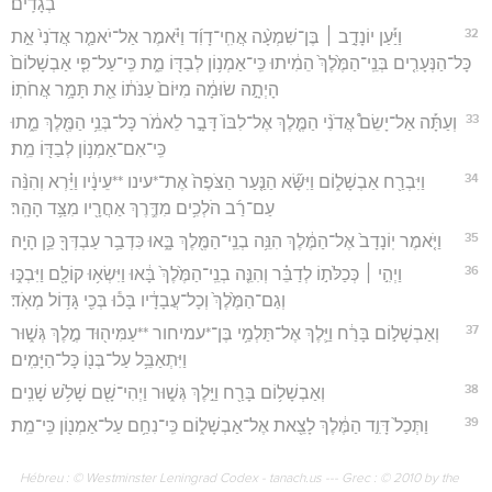
בְגָדִֽים׃
32
וַיַּ֡עַן יוֹנָדָ֣ב ׀ בֶּן־שִׁמְעָ֨ה אֲחִֽי־דָוִ֜ד וַיֹּ֗אמֶר אַל־יֹאמַ֤ר אֲדֹנִי֙ אֵ֣ת
כָּל־הַנְּעָרִ֤ים בְּנֵֽי־הַמֶּ֙לֶךְ֙ הֵמִ֔יתוּ כִּֽי־אַמְנ֥וֹן לְבַדּ֖וֹ מֵ֑ת כִּֽי־עַל־פִּ֤י אַבְשָׁלוֹם֙
הָיְתָ֣ה שׂוּמָ֔ה מִיּוֹם֙ עַנֹּת֔וֹ אֵ֖ת תָּמָ֥ר אֲחֹתֽוֹ׃
33
וְעַתָּ֡ה אַל־יָשֵׂם֩ אֲדֹנִ֨י הַמֶּ֤לֶךְ אֶל־לִבּוֹ֙ דָּבָ֣ר לֵאמֹ֔ר כָּל־בְּנֵ֥י הַמֶּ֖לֶךְ מֵ֑תוּ
כִּֽי־אִם־אַמְנ֥וֹן לְבַדּ֖וֹ מֵֽת׃
34
וַיִּבְרַ֖ח אַבְשָׁל֑וֹם וַיִּשָּׂ֞א הַנַּ֤עַר הַצֹּפֶה֙ אֶת־*עינו **עֵינָ֔יו וַיַּ֗רְא וְהִנֵּ֨ה
עַם־רַ֜ב הֹלְכִ֥ים מִדֶּ֛רֶךְ אַחֲרָ֖יו מִצַּ֥ד הָהָֽר׃
35
וַיֹּ֤אמֶר יֽוֹנָדָב֙ אֶל־הַמֶּ֔לֶךְ הִנֵּ֥ה בְנֵֽי־הַמֶּ֖לֶךְ בָּ֑אוּ כִּדְבַ֥ר עַבְדְּךָ֖ כֵּ֥ן הָיָֽה׃
36
וַיְהִ֣י ׀ כְּכַלֹּת֣וֹ לְדַבֵּ֗ר וְהִנֵּ֤ה בְנֵֽי־הַמֶּ֙לֶךְ֙ בָּ֔אוּ וַיִּשְׂא֥וּ קוֹלָ֖ם וַיִּבְכּ֑וּ
וְגַם־הַמֶּ֙לֶךְ֙ וְכָל־עֲבָדָ֔יו בָּכ֕וּ בְּכִ֖י גָּד֥וֹל מְאֹֽד׃
37
וְאַבְשָׁל֣וֹם בָּרַ֔ח וַיֵּ֛לֶךְ אֶל־תַּלְמַ֥י בֶּן־*עמיחור **עַמִּיה֖וּד מֶ֣לֶךְ גְּשׁ֑וּר
וַיִּתְאַבֵּ֥ל עַל־בְּנ֖וֹ כָּל־הַיָּמִֽים׃
38
וְאַבְשָׁל֥וֹם בָּרַ֖ח וַיֵּ֣לֶךְ גְּשׁ֑וּר וַיְהִי־שָׁ֖ם שָׁלֹ֥שׁ שָׁנִֽים׃
39
וַתְּכַל֙ דָּוִ֣ד הַמֶּ֔לֶךְ לָצֵ֖את אֶל־אַבְשָׁל֑וֹם כִּֽי־נִחַ֥ם עַל־אַמְנ֖וֹן כִּֽי־מֵֽת׃
Hébreu : © Westminster Leningrad Codex - tanach.us --- Grec : © 2010 by the