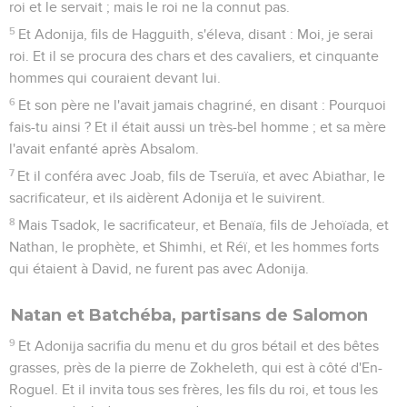
roi et le servait ; mais le roi ne la connut pas.
5
Et Adonija, fils de Hagguith, s'éleva, disant : Moi, je serai
roi. Et il se procura des chars et des cavaliers, et cinquante
hommes qui couraient devant lui.
6
Et son père ne l'avait jamais chagriné, en disant : Pourquoi
fais-tu ainsi ? Et il était aussi un très-bel homme ; et sa mère
l'avait enfanté après Absalom.
7
Et il conféra avec Joab, fils de Tseruïa, et avec Abiathar, le
sacrificateur, et ils aidèrent Adonija et le suivirent.
8
Mais Tsadok, le sacrificateur, et Benaïa, fils de Jehoïada, et
Nathan, le prophète, et Shimhi, et Réï, et les hommes forts
qui étaient à David, ne furent pas avec Adonija.
Natan et Batchéba, partisans de Salomon
9
Et Adonija sacrifia du menu et du gros bétail et des bêtes
grasses, près de la pierre de Zokheleth, qui est à côté d'En-
Roguel. Et il invita tous ses frères, les fils du roi, et tous les