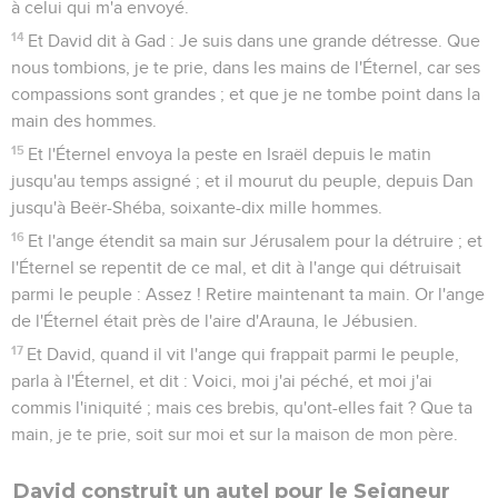
à celui qui m'a envoyé.
14
Et David dit à Gad : Je suis dans une grande détresse. Que
nous tombions, je te prie, dans les mains de l'Éternel, car ses
compassions sont grandes ; et que je ne tombe point dans la
main des hommes.
15
Et l'Éternel envoya la peste en Israël depuis le matin
jusqu'au temps assigné ; et il mourut du peuple, depuis Dan
jusqu'à Beër-Shéba, soixante-dix mille hommes.
16
Et l'ange étendit sa main sur Jérusalem pour la détruire ; et
l'Éternel se repentit de ce mal, et dit à l'ange qui détruisait
parmi le peuple : Assez ! Retire maintenant ta main. Or l'ange
de l'Éternel était près de l'aire d'Arauna, le Jébusien.
17
Et David, quand il vit l'ange qui frappait parmi le peuple,
parla à l'Éternel, et dit : Voici, moi j'ai péché, et moi j'ai
commis l'iniquité ; mais ces brebis, qu'ont-elles fait ? Que ta
main, je te prie, soit sur moi et sur la maison de mon père.
David construit un autel pour le Seigneur