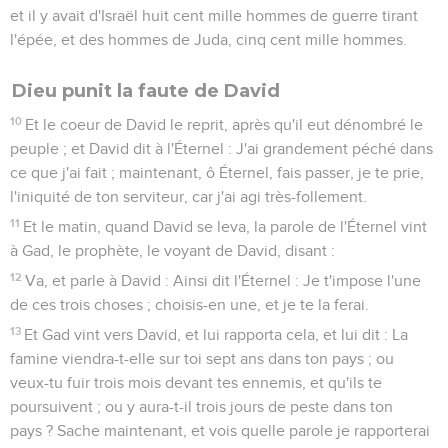
et il y avait d'Israël huit cent mille hommes de guerre tirant
l'épée, et des hommes de Juda, cinq cent mille hommes.
Dieu punit la faute de David
10
Et le coeur de David le reprit, après qu'il eut dénombré le
peuple ; et David dit à l'Éternel : J'ai grandement péché dans
ce que j'ai fait ; maintenant, ô Éternel, fais passer, je te prie,
l'iniquité de ton serviteur, car j'ai agi très-follement.
11
Et le matin, quand David se leva, la parole de l'Éternel vint
à Gad, le prophète, le voyant de David, disant :
12
Va, et parle à David : Ainsi dit l'Éternel : Je t'impose l'une
de ces trois choses ; choisis-en une, et je te la ferai.
13
Et Gad vint vers David, et lui rapporta cela, et lui dit : La
famine viendra-t-elle sur toi sept ans dans ton pays ; ou
veux-tu fuir trois mois devant tes ennemis, et qu'ils te
poursuivent ; ou y aura-t-il trois jours de peste dans ton
pays ? Sache maintenant, et vois quelle parole je rapporterai