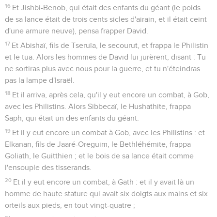
16
Et Jishbi-Benob, qui était des enfants du géant (le poids
de sa lance était de trois cents sicles d'airain, et il était ceint
d'une armure neuve), pensa frapper David.
17
Et Abishaï, fils de Tseruïa, le secourut, et frappa le Philistin
et le tua. Alors les hommes de David lui jurèrent, disant : Tu
ne sortiras plus avec nous pour la guerre, et tu n'éteindras
pas la lampe d'Israël.
18
Et il arriva, après cela, qu'il y eut encore un combat, à Gob,
avec les Philistins. Alors Sibbecaï, le Hushathite, frappa
Saph, qui était un des enfants du géant.
19
Et il y eut encore un combat à Gob, avec les Philistins : et
Elkanan, fils de Jaaré-Oreguim, le Bethléhémite, frappa
Goliath, le Guitthien ; et le bois de sa lance était comme
l'ensouple des tisserands.
20
Et il y eut encore un combat, à Gath : et il y avait là un
homme de haute stature qui avait six doigts aux mains et six
orteils aux pieds, en tout vingt-quatre ;