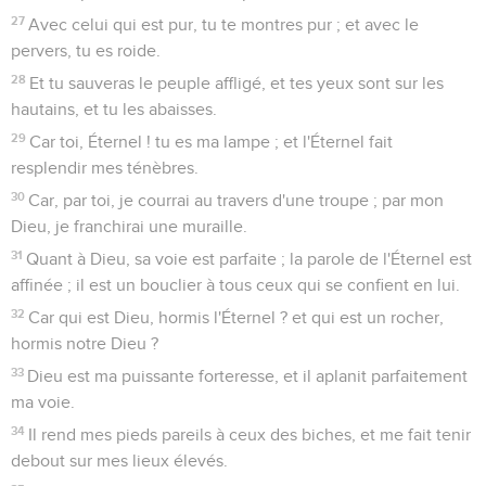
27
Avec celui qui est pur, tu te montres pur ; et avec le
pervers, tu es roide.
28
Et tu sauveras le peuple affligé, et tes yeux sont sur les
hautains, et tu les abaisses.
29
Car toi, Éternel ! tu es ma lampe ; et l'Éternel fait
resplendir mes ténèbres.
30
Car, par toi, je courrai au travers d'une troupe ; par mon
Dieu, je franchirai une muraille.
31
Quant à Dieu, sa voie est parfaite ; la parole de l'Éternel est
affinée ; il est un bouclier à tous ceux qui se confient en lui.
32
Car qui est Dieu, hormis l'Éternel ? et qui est un rocher,
hormis notre Dieu ?
33
Dieu est ma puissante forteresse, et il aplanit parfaitement
ma voie.
34
Il rend mes pieds pareils à ceux des biches, et me fait tenir
debout sur mes lieux élevés.