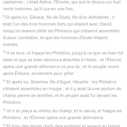
capitaines ; c'était Adino, l'Etsnite, qui eut le dessus sur huit
cents hommes, qu'il tua en une fois.
9
Et après lui, Éléazar, fils de Dodo, fils d'un Akhokhite ; il
était l'un des trois hommes forts qui étaient avec David,
lorsqu'ils avaient défié les Philistins qui s'étaient assemblés
là pour combattre, et que les hommes d'Israël étaient
montés.
10
Il se leva, et frappa les Philistins, jusqu'à ce que sa main fut
lasse et que sa main demeura attachée à l'épée ; et l'Éternel
opéra une grande délivrance ce jour-là ; et le peuple revint
après Éléazar, seulement pour piller.
11
Et après lui, Shamma, fils d'Agué, Hararite : les Philistins
s'étaient assemblés en troupe ; et il y avait là une portion de
champ pleine de lentilles, et le peuple avait fui devant les
Philistins ;
12
et il se plaça au milieu du champ, et le sauva, et frappa les
Philistins ; et l'Éternel opéra une grande délivrance.
13
Et trois des trente chefs descendirent et vinrent au temps