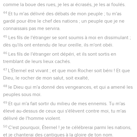
comme la boue des rues, je les ai écrasés, je les ai foulés.
44
Et tu m'as délivré des débats de mon peuple ; tu m'as
gardé pour être le chef des nations ; un peuple que je ne
connaissais pas me servira.
45
Les fils de l'étranger se sont soumis à moi en dissimulant ;
dès qu'ils ont entendu de leur oreille, ils m'ont obéi.
46
Les fils de l'étranger ont dépéri, et ils sont sortis en
tremblant de leurs lieux cachés.
47
L'Éternel est vivant ; et que mon Rocher soit béni ! Et que
Dieu, le rocher de mon salut, soit exalté,
48
le Dieu qui m'a donné des vengeances, et qui a amené les
peuples sous moi.
49
Et qui m'a fait sortir du milieu de mes ennemis. Tu m'as
élevé au-dessus de ceux qui s'élèvent contre moi, tu m'as
délivré de l'homme violent.
50
C'est pourquoi, Éternel ! je te célébrerai parmi les nations,
et je chanterai des cantiques à la gloire de ton nom.