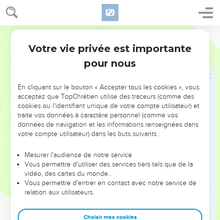
19
Moi, je suis paisible et fidèle en Israël ; toi, tu cherches à
faire périr une ville et une mère en Israël ; pourquoi veux-tu
engloutir l'héritage de l'Éternel ?
Darby
20
Et Joab répondit et dit : Loin de moi, loin de moi, de
Votre vie privée est importante
2 Samuel
20
vouloir engloutir et détruire !
pour nous
21
La chose n'est pas ainsi, mais un homme de la montagne
d'Éphraïm, qui a nom Shéba, fils de Bicri, a levé sa main
En cliquant sur le bouton « Accepter tous les cookies », vous
contre le roi, contre David ; livrez-le, lui seul, et je m'en irai
acceptez que TopChrétien utilise des traceurs (comme des
de devant la ville. Et la femme dit à Joab : Voici, sa tête te
cookies ou l'identifiant unique de votre compte utilisateur) et
sera jetée par la muraille.
traite vos données à caractère personnel (comme vos
données de navigation et les informations renseignées dans
22
Et la femme vint vers tout le peuple, avec sa sagesse ; et
votre compte utilisateur) dans les buts suivants :
ils coupèrent la tête de Shéba, fils de Bicri, et la jetèrent à
Joab. Et il sonna de la trompette, et on se dispersa de devant
Mesurer l'audience de notre service
Vous permettre d'utiliser des services tiers tels que de la
la ville, chacun à sa tente ; et Joab retourna à Jérusalem vers
vidéo, des cartes du monde…
le roi.
Vous permettre d'entrer en contact avec notre service de
relation aux utilisateurs.
Liste des fonctionnaires de David
23
Choisir mes cookies
Et Joab était préposé sur toute l'armée d'Israël ; et Benaïa,