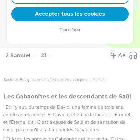
fils de Jehoïada, sur les Keréthiens et sur les Peléthiens ;
Accepter tous les cookies
24
et Adoram, sur les levées ; et Josaphat, fils d'Akhilud, était
rédacteur des chroniques ;
Tout refuser
25
et Sheva était scribe, et Tsadok et Abiathar, sacrificateurs ;
26
et Ira aussi, le Jaïrite, était principal officier de David.
2 Samuel
21
Seuls les Évangiles sont disponibles en vidéo pour le moment.
Les Gabaonites et les descendants de Saül
1
Et il y eut, du temps de David, une famine de trois ans,
année après année. Et David rechercha la face de l'Éternel,
et l'Éternel dit : C'est à cause de Saül et de sa maison de
sang, parce qu'il a fait mourir les Gabaonites.
2
Et le roi les appela les Gabaonites et leur parla. (Or les