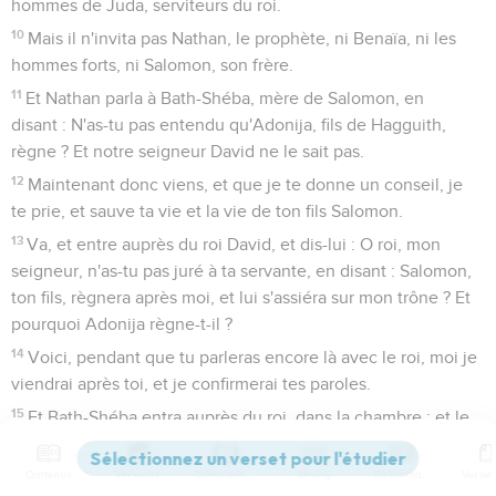
hommes de Juda, serviteurs du roi.
10
Mais il n'invita pas Nathan, le prophète, ni Benaïa, ni les
hommes forts, ni Salomon, son frère.
11
Et Nathan parla à Bath-Shéba, mère de Salomon, en
disant : N'as-tu pas entendu qu'Adonija, fils de Hagguith,
règne ? Et notre seigneur David ne le sait pas.
12
Maintenant donc viens, et que je te donne un conseil, je
te prie, et sauve ta vie et la vie de ton fils Salomon.
13
Va, et entre auprès du roi David, et dis-lui : O roi, mon
seigneur, n'as-tu pas juré à ta servante, en disant : Salomon,
ton fils, règnera après moi, et lui s'assiéra sur mon trône ? Et
pourquoi Adonija règne-t-il ?
14
Voici, pendant que tu parleras encore là avec le roi, moi je
viendrai après toi, et je confirmerai tes paroles.
15
Et Bath-Shéba entra auprès du roi, dans la chambre ; et le
roi était très-vieux ; et Abishag, la Sunamite, servait le roi.
16
Contenus
Versions
Commentaires
Strong
Dictionnaire
Et Bath-Shéba s'inclina, et se prosterna devant le roi. Et le