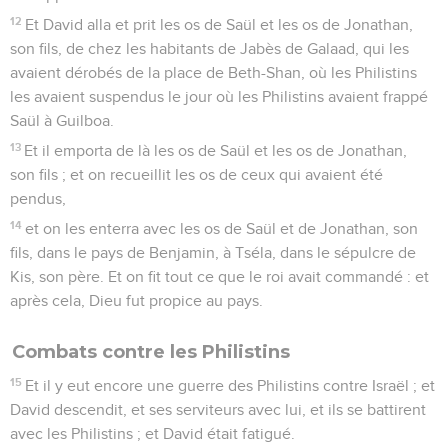
12
Et David alla et prit les os de Saül et les os de Jonathan,
son fils, de chez les habitants de Jabès de Galaad, qui les
avaient dérobés de la place de Beth-Shan, où les Philistins
les avaient suspendus le jour où les Philistins avaient frappé
Saül à Guilboa.
13
Et il emporta de là les os de Saül et les os de Jonathan,
son fils ; et on recueillit les os de ceux qui avaient été
pendus,
14
et on les enterra avec les os de Saül et de Jonathan, son
fils, dans le pays de Benjamin, à Tséla, dans le sépulcre de
Kis, son père. Et on fit tout ce que le roi avait commandé : et
après cela, Dieu fut propice au pays.
Combats contre les Philistins
15
Et il y eut encore une guerre des Philistins contre Israël ; et
David descendit, et ses serviteurs avec lui, et ils se battirent
avec les Philistins ; et David était fatigué.