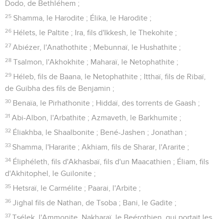
Dodo, de Bethléhem ;
25
Shamma, le Harodite ; Élika, le Harodite ;
26
Hélets, le Paltite ; Ira, fils d'Ikkesh, le Thekohite ;
27
Abiézer, l'Anathothite ; Mebunnaï, le Hushathite ;
28
Tsalmon, l'Akhokhite ; Maharaï, le Netophathite ;
29
Héleb, fils de Baana, le Netophathite ; Itthaï, fils de Ribaï,
de Guibha des fils de Benjamin ;
30
Benaïa, le Pirhathonite ; Hiddaï, des torrents de Gaash ;
31
Abi-Albon, l'Arbathite ; Azmaveth, le Barkhumite ;
32
Éliakhba, le Shaalbonite ; Bené-Jashen ; Jonathan ;
33
Shamma, l'Hararite ; Akhiam, fils de Sharar, l'Ararite ;
34
Éliphéleth, fils d'Akhasbaï, fils d'un Maacathien ; Éliam, fils
d'Akhitophel, le Guilonite ;
35
Hetsraï, le Carmélite ; Paarai, l'Arbite ;
36
Jighal fils de Nathan, de Tsoba ; Bani, le Gadite ;
37
Tsélek, l'Ammonite, Nakharaï, le Beérothien, qui portait les