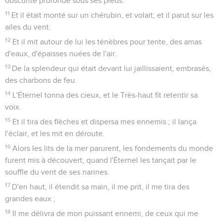
obscurité profonde sous ses pieds.
11
Et il était monté sur un chérubin, et volait, et il parut sur les
ailes du vent.
12
Et il mit autour de lui les ténèbres pour tente, des amas
d'eaux, d'épaisses nuées de l'air.
13
De la splendeur qui était devant lui jaillissaient, embrasés,
des charbons de feu.
14
L'Éternel tonna des cieux, et le Très-haut fit retentir sa
voix.
15
Et il tira des flèches et dispersa mes ennemis ; il lança
l'éclair, et les mit en déroute.
16
Alors les lits de la mer parurent, les fondements du monde
furent mis à découvert, quand l'Éternel les tançait par le
souffle du vent de ses narines.
17
D'en haut, il étendit sa main, il me prit, il me tira des
grandes eaux ;
18
Il me délivra de mon puissant ennemi, de ceux qui me