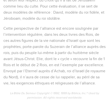
et selon leur respect du choix qu’il a fait de Jérusalem
comme lieu du culte. Pour cette évaluation, il se sert de
deux modèles de référence : David, modèle du roi fidèle, et
Jéroboam, modèle du roi idolâtre.
Cette perspective de l’alliance est encore soulignée par
l’intervention régulière, dans les deux livres des Rois, de
ces autres figures de la vie nationale d’Israël que sont les
prophètes, porte-parole du Suzerain de l’alliance auprès des
rois, puis du peuple lui-même à partir du huitième siècle
avant Jésus-Christ. Elie, dont le « cycle » recouvre la fin de 1
Rois et le début de 2 Rois, en est l’exemple par excellence.
Envoyé par l’Eternel auprès d’Achab, roi d’Israël (le royaume
du Nord), il n’aura de cesse de lui rappeler, au péril de sa
vie, les exigences éthiques et religieuses de l’alliance.
La Bible Du Semeur Copyright © 1992, 1999 by Biblica, Inc.® Used by
permission. All rights reserved worldwide.