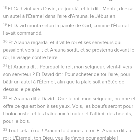
18
Et Gad vint vers David, ce jour-là, et lui dit : Monte, dresse
un autel à l'Éternel dans l'aire d'Arauna, le Jébusien.
19
Et David monta selon la parole de Gad, comme l'Éternel
l'avait commandé.
20
Et Arauna regarda, et il vit le roi et ses serviteurs qui
passaient vers lui ; et Arauna sortit, et se prosterna devant le
roi, le visage contre terre.
21
Et Arauna dit : Pourquoi le roi, mon seigneur, vient-il vers
son serviteur ? Et David dit : Pour acheter de toi l'aire, pour
bâtir un autel à l'Éternel, afin que la plaie soit arrêtée de
dessus le peuple.
22
Et Arauna dit à David : Que le roi, mon seigneur, prenne et
offre ce qui est bon à ses yeux. Vois, les boeufs seront pour
l'holocauste, et les traîneaux à fouler et l'attirail des boeufs,
pour le bois.
23
Tout cela, ô roi ! Arauna le donne au roi. Et Arauna dit au
roi : L'Éternel, ton Dieu, veuille t'avoir pour agréable !