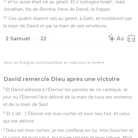
21
et lui aussi était né au géant. Et il outragea Israël ; mais
Jonathan, fils de Shimha, frère de David, le frappa.
22
Ces quatre étaient nés au géant, à Gath, et tombèrent par
la main de David et par la main de ses serviteurs.
2 Samuel
22
Seuls les Évangiles sont disponibles en vidéo pour le moment.
David remercie Dieu après une victoire
1
Et David adressa à l'Éternel les paroles de ce cantique, le
jour où l'Éternel l'eut délivré de la main de tous ses ennemis
et de la main de Saül.
2
Et il dit : L'Éternel est mon rocher et mon lieu fort, et celui
qui me délivre.
3
Dieu est mon rocher, je me confierai en lui, mon bouclier et
la corne de mon salut, ma haute retraite et mon refuge. Mon