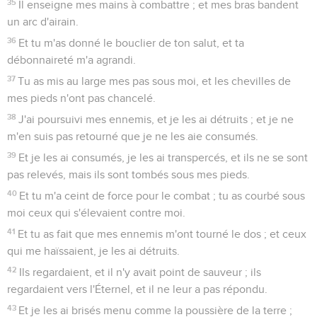
35
Il enseigne mes mains à combattre ; et mes bras bandent
un arc d'airain.
36
Et tu m'as donné le bouclier de ton salut, et ta
débonnaireté m'a agrandi.
37
Tu as mis au large mes pas sous moi, et les chevilles de
mes pieds n'ont pas chancelé.
38
J'ai poursuivi mes ennemis, et je les ai détruits ; et je ne
m'en suis pas retourné que je ne les aie consumés.
39
Et je les ai consumés, je les ai transpercés, et ils ne se sont
pas relevés, mais ils sont tombés sous mes pieds.
40
Et tu m'a ceint de force pour le combat ; tu as courbé sous
moi ceux qui s'élevaient contre moi.
41
Et tu as fait que mes ennemis m'ont tourné le dos ; et ceux
qui me haïssaient, je les ai détruits.
42
Ils regardaient, et il n'y avait point de sauveur ; ils
regardaient vers l'Éternel, et il ne leur a pas répondu.
43
Et je les ai brisés menu comme la poussière de la terre ;