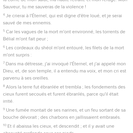
Sauveur, tu me sauveras de la violence !
4
Je crierai à l'Éternel, qui est digne d'être loué, et je serai
sauvé de mes ennemis.
5
Car les vagues de la mort m'ont environné, les torrents de
Bélial m'ont fait peur ;
6
Les cordeaux du shéol m'ont entouré, les filets de la mort
m'ont surpris :
7
Dans ma détresse, j'ai invoqué l'Éternel, et j'ai appelé mon
Dieu, et, de son temple, il a entendu ma voix, et mon cri est
parvenu à ses oreilles.
8
Alors la terre fut ébranlée et trembla ; les fondements des
cieux furent secoués et furent ébranlés, parce qu'il était
irrité.
9
Une fumée montait de ses narines, et un feu sortant de sa
bouche dévorait ; des charbons en jaillissaient embrasés.
10
Et il abaissa les cieux, et descendit ; et il y avait une