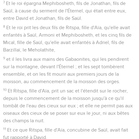
7
Et le roi épargna Mephibosheth, fils de Jonathan, fils de
Saül, à cause du serment de l'Éternel, qui était entre eux,
entre David et Jonathan, fils de Saül.
8
Et le roi prit les deux fils de Ritspa, fille d'Aïa, qu'elle avait
enfantés à Saül, Armoni et Mephibosheth, et les cinq fils de
Mical, fille de Saül, qu'elle avait enfantés à Adriel, fils de
Barzillaï, le Meholathite,
9
et il les livra aux mains des Gabaonites, qui les pendirent
sur la montagne, devant l'Éternel ; et les sept tombèrent
ensemble, et on les fit mourir aux premiers jours de la
moisson, au commencement de la moisson des orges.
10
Et Ritspa, fille d'Aïa, prit un sac et l'étendit sur le rocher,
depuis le commencement de la moisson jusqu'à ce qu'il
tombât de l'eau des cieux sur eux ; et elle ne permit pas aux
oiseaux des cieux de se poser sur eux le jour, ni aux bêtes
des champs la nuit.
11
Et ce que Ritspa, fille d'Aïa, concubine de Saül, avait fait
fut rapporté à David.