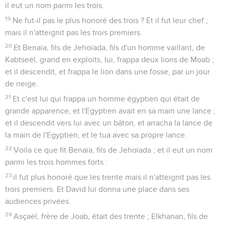
il eut un nom parmi les trois.
19
Ne fut-il pas le plus honoré des trois ? Et il fut leur chef ;
mais il n'atteignit pas les trois premiers.
20
Et Benaïa, fils de Jehoïada, fils d'un homme vaillant, de
Kabtseël, grand en exploits, lui, frappa deux lions de Moab ;
et il descendit, et frappa le lion dans une fosse, par un jour
de neige.
21
Et c'est lui qui frappa un homme égyptien qui était de
grande apparence, et l'Egyptien avait en sa main une lance ;
et il descendit vers lui avec un bâton, et arracha la lance de
la main de l'Egyptien, et le tua avec sa propre lance.
22
Voila ce que fit Benaïa, fils de Jehoïada ; et il eut un nom
parmi les trois hommes forts :
23
il fut plus honoré que les trente mais il n'atteignit pas les
trois premiers. Et David lui donna une place dans ses
audiences privées.
24
Asçaël, frère de Joab, était des trente ; Elkhanan, fils de