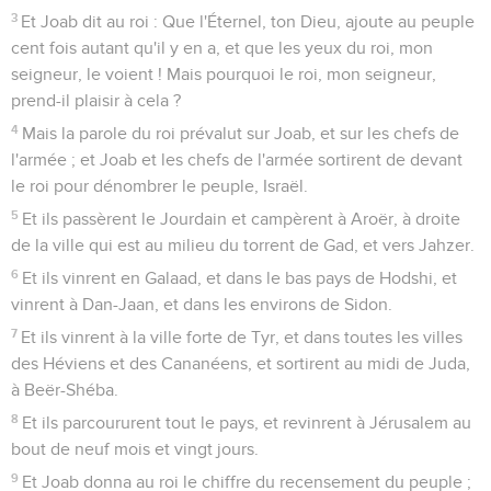
3
Et Joab dit au roi : Que l'Éternel, ton Dieu, ajoute au peuple
cent fois autant qu'il y en a, et que les yeux du roi, mon
seigneur, le voient ! Mais pourquoi le roi, mon seigneur,
prend-il plaisir à cela ?
4
Mais la parole du roi prévalut sur Joab, et sur les chefs de
l'armée ; et Joab et les chefs de l'armée sortirent de devant
le roi pour dénombrer le peuple, Israël.
5
Et ils passèrent le Jourdain et campèrent à Aroër, à droite
de la ville qui est au milieu du torrent de Gad, et vers Jahzer.
6
Et ils vinrent en Galaad, et dans le bas pays de Hodshi, et
vinrent à Dan-Jaan, et dans les environs de Sidon.
7
Et ils vinrent à la ville forte de Tyr, et dans toutes les villes
des Héviens et des Cananéens, et sortirent au midi de Juda,
à Beër-Shéba.
8
Et ils parcoururent tout le pays, et revinrent à Jérusalem au
bout de neuf mois et vingt jours.
9
Et Joab donna au roi le chiffre du recensement du peuple ;