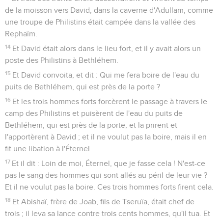
de la moisson vers David, dans la caverne d'Adullam, comme
une troupe de Philistins était campée dans la vallée des
Rephaïm.
14
Et David était alors dans le lieu fort, et il y avait alors un
poste des Philistins à Bethléhem.
15
Et David convoita, et dit : Qui me fera boire de l'eau du
puits de Bethléhem, qui est près de la porte ?
16
Et les trois hommes forts forcèrent le passage à travers le
camp des Philistins et puisèrent de l'eau du puits de
Bethléhem, qui est près de la porte, et la prirent et
l'apportèrent à David ; et il ne voulut pas la boire, mais il en
fit une libation à l'Éternel.
17
Et il dit : Loin de moi, Éternel, que je fasse cela ! N'est-ce
pas le sang des hommes qui sont allés au péril de leur vie ?
Et il ne voulut pas la boire. Ces trois hommes forts firent cela.
18
Et Abishaï, frère de Joab, fils de Tseruïa, était chef de
trois ; il leva sa lance contre trois cents hommes, qu'il tua. Et